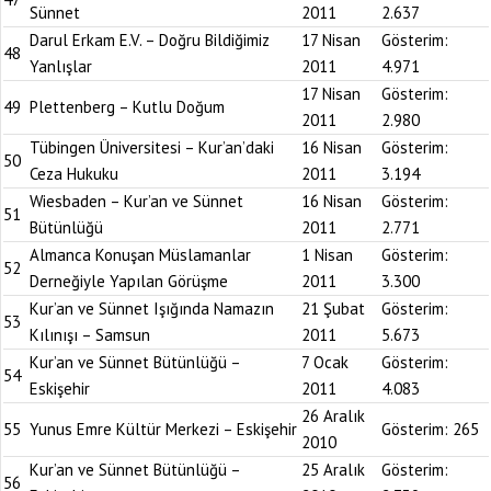
Sünnet
2011
2.637
Darul Erkam E.V. – Doğru Bildiğimiz
17 Nisan
Gösterim:
48
Yanlışlar
2011
4.971
17 Nisan
Gösterim:
49
Plettenberg – Kutlu Doğum
2011
2.980
Tübingen Üniversitesi – Kur’an’daki
16 Nisan
Gösterim:
50
Ceza Hukuku
2011
3.194
Wiesbaden – Kur’an ve Sünnet
16 Nisan
Gösterim:
51
Bütünlüğü
2011
2.771
Almanca Konuşan Müslamanlar
1 Nisan
Gösterim:
52
Derneğiyle Yapılan Görüşme
2011
3.300
Kur’an ve Sünnet Işığında Namazın
21 Şubat
Gösterim:
53
Kılınışı – Samsun
2011
5.673
Kur’an ve Sünnet Bütünlüğü –
7 Ocak
Gösterim:
54
Eskişehir
2011
4.083
26 Aralık
55
Yunus Emre Kültür Merkezi – Eskişehir
Gösterim:
265
2010
Kur’an ve Sünnet Bütünlüğü –
25 Aralık
Gösterim:
56