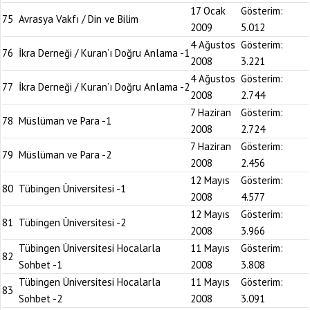
17 Ocak
Gösterim:
75
Avrasya Vakfı / Din ve Bilim
2009
5.012
4 Ağustos
Gösterim:
76
İkra Derneği / Kuran’ı Doğru Anlama -1
2008
3.221
4 Ağustos
Gösterim:
77
İkra Derneği / Kuran’ı Doğru Anlama -2
2008
2.744
7 Haziran
Gösterim:
78
Müslüman ve Para -1
2008
2.724
7 Haziran
Gösterim:
79
Müslüman ve Para -2
2008
2.456
12 Mayıs
Gösterim:
80
Tübingen Üniversitesi -1
2008
4.577
12 Mayıs
Gösterim:
81
Tübingen Üniversitesi -2
2008
3.966
Tübingen Üniversitesi Hocalarla
11 Mayıs
Gösterim:
82
Sohbet -1
2008
3.808
Tübingen Üniversitesi Hocalarla
11 Mayıs
Gösterim:
83
Sohbet -2
2008
3.091