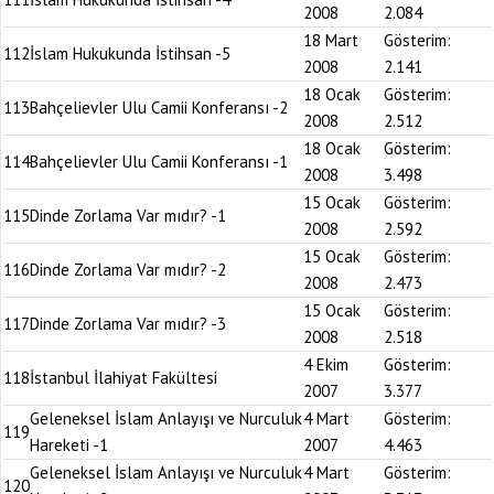
2008
2.084
18 Mart
Gösterim:
112
İslam Hukukunda İstihsan -5
2008
2.141
18 Ocak
Gösterim:
113
Bahçelievler Ulu Camii Konferansı -2
2008
2.512
18 Ocak
Gösterim:
114
Bahçelievler Ulu Camii Konferansı -1
2008
3.498
15 Ocak
Gösterim:
115
Dinde Zorlama Var mıdır? -1
2008
2.592
15 Ocak
Gösterim:
116
Dinde Zorlama Var mıdır? -2
2008
2.473
15 Ocak
Gösterim:
117
Dinde Zorlama Var mıdır? -3
2008
2.518
4 Ekim
Gösterim:
118
İstanbul İlahiyat Fakültesi
2007
3.377
Geleneksel İslam Anlayışı ve Nurculuk
4 Mart
Gösterim:
119
Hareketi -1
2007
4.463
Geleneksel İslam Anlayışı ve Nurculuk
4 Mart
Gösterim:
120