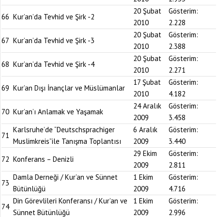
20 Şubat
Gösterim:
66
Kur’an’da Tevhid ve Şirk -2
2010
2.228
20 Şubat
Gösterim:
67
Kur’an’da Tevhid ve Şirk -3
2010
2.388
20 Şubat
Gösterim:
68
Kur’an’da Tevhid ve Şirk -4
2010
2.271
17 Şubat
Gösterim:
69
Kur’an Dışı İnançlar ve Müslümanlar
2010
4.182
24 Aralık
Gösterim:
70
Kur’an’ı Anlamak ve Yaşamak
2009
3.458
Karlsruhe’de “Deutschsprachiger
6 Aralık
Gösterim:
71
Muslimkreis”ile Tanışma Toplantısı
2009
3.440
29 Ekim
Gösterim:
72
Konferans – Denizli
2009
2.811
Damla Derneği / Kur’an ve Sünnet
1 Ekim
Gösterim:
73
Bütünlüğü
2009
4.716
Din Görevlileri Konferansı / Kur’an ve
1 Ekim
Gösterim:
74
Sünnet Bütünlüğü
2009
2.996