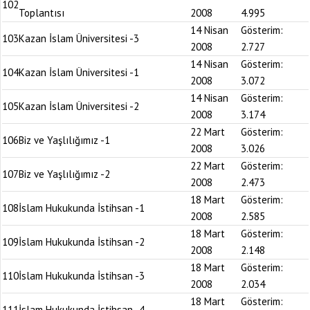
102
Toplantısı
2008
4.995
14 Nisan
Gösterim:
103
Kazan İslam Üniversitesi -3
2008
2.727
14 Nisan
Gösterim:
104
Kazan İslam Üniversitesi -1
2008
3.072
14 Nisan
Gösterim:
105
Kazan İslam Üniversitesi -2
2008
3.174
22 Mart
Gösterim:
106
Biz ve Yaşlılığımız -1
2008
3.026
22 Mart
Gösterim:
107
Biz ve Yaşlılığımız -2
2008
2.473
18 Mart
Gösterim:
108
İslam Hukukunda İstihsan -1
2008
2.585
18 Mart
Gösterim:
109
İslam Hukukunda İstihsan -2
2008
2.148
18 Mart
Gösterim:
110
İslam Hukukunda İstihsan -3
2008
2.034
18 Mart
Gösterim:
111
İslam Hukukunda İstihsan -4