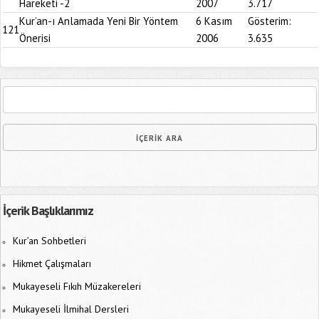
Hareketi -2
2007
3.717
Kur’an-ı Anlamada Yeni Bir Yöntem
6 Kasım
Gösterim:
121
Önerisi
2006
3.635
İçerik Başlıklarımız
Kur’an Sohbetleri
Hikmet Çalışmaları
Mukayeseli Fıkıh Müzakereleri
Mukayeseli İlmihal Dersleri