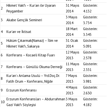
Hikmet Vakfı – Kur’an ile Uyaran
31 Mayıs
Gösterim:
2
Peygamber
2014
4.132
3 Mayıs
Gösterim:
3
Akabe Gençlik Semineri
2014
3.734
18 Mart
Gösterim:
4
Kur’an ve İktisat
2014
3.345
Hüküm Çıkarmak(Namaz) – İlim ve
31 Ocak
Gösterim:
5
Hikmet Vakfı, Sakarya
2014
5.091
12 Mayıs
Gösterim:
6
Konferans – Kocaeli Kitap Fuarı
2013
2.578
11 Mayıs
Gösterim:
7
Konferans – Gönüllü Okuma Derneği
2013
2.331
Kur’an’ı Anlama Usulü – Yrd.Doç.Dr.
7 Mayıs
Gösterim:
8
Fatih Orum – Konferans, Niğde
2013
3.981
4 Mayıs
Gösterim:
9
Erzurum Konferansı
2013
2.630
Erzurum Konferansları – Abdurrahman
3 Mayıs
Gösterim:
10
Gazi Vakfı Söyleşisi
2013
4.182