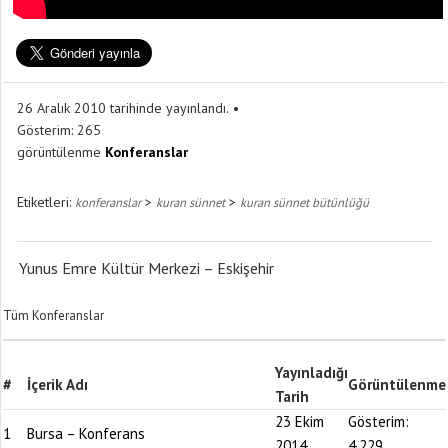
26 Aralık 2010 tarihinde yayınlandı.
Gösterim:
265
görüntülenme
Konferanslar
Etiketleri:
>
>
konferanslar
kuran sünnet
kuran sünnet bütünlüğü
Yunus Emre Kültür Merkezi – Eskişehir
Tüm Konferanslar
Yayınladığı
#
İçerik Adı
Görüntülenme
Tarih
23 Ekim
Gösterim:
1
Bursa – Konferans
2014
4.229