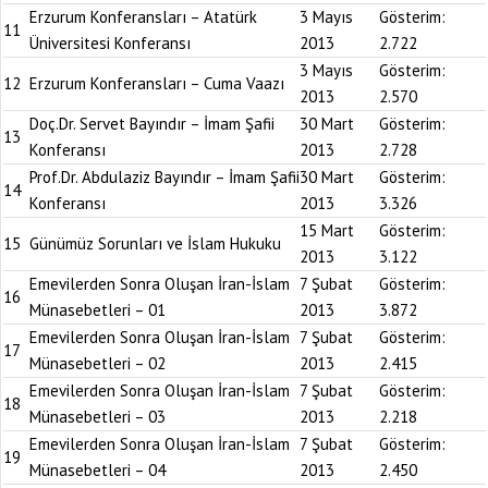
Erzurum Konferansları – Atatürk
3 Mayıs
Gösterim:
11
Üniversitesi Konferansı
2013
2.722
3 Mayıs
Gösterim:
12
Erzurum Konferansları – Cuma Vaazı
2013
2.570
Doç.Dr. Servet Bayındır – İmam Şafii
30 Mart
Gösterim:
13
Konferansı
2013
2.728
Prof.Dr. Abdulaziz Bayındır – İmam Şafii
30 Mart
Gösterim:
14
Konferansı
2013
3.326
15 Mart
Gösterim:
15
Günümüz Sorunları ve İslam Hukuku
2013
3.122
Emevilerden Sonra Oluşan İran-İslam
7 Şubat
Gösterim:
16
Münasebetleri – 01
2013
3.872
Emevilerden Sonra Oluşan İran-İslam
7 Şubat
Gösterim:
17
Münasebetleri – 02
2013
2.415
Emevilerden Sonra Oluşan İran-İslam
7 Şubat
Gösterim:
18
Münasebetleri – 03
2013
2.218
Emevilerden Sonra Oluşan İran-İslam
7 Şubat
Gösterim:
19
Münasebetleri – 04
2013
2.450