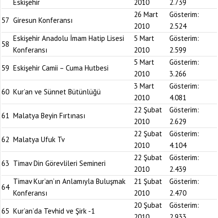
Eskişehir
2010
2.739
26 Mart
Gösterim:
57
Giresun Konferansı
2010
2.524
Eskişehir Anadolu İmam Hatip Lisesi
5 Mart
Gösterim:
58
Konferansı
2010
2.599
5 Mart
Gösterim:
59
Eskişehir Camii – Cuma Hutbesi
2010
3.266
3 Mart
Gösterim:
60
Kur’an ve Sünnet Bütünlüğü
2010
4.081
22 Şubat
Gösterim:
61
Malatya Beyin Fırtınası
2010
2.629
22 Şubat
Gösterim:
62
Malatya Ufuk Tv
2010
4.104
22 Şubat
Gösterim:
63
Timav Din Görevlileri Semineri
2010
2.439
Timav Kur’an’ın Anlamıyla Buluşmak
21 Şubat
Gösterim:
64
Konferansı
2010
2.470
20 Şubat
Gösterim:
65
Kur’an’da Tevhid ve Şirk -1
2010
2.933