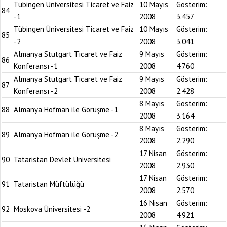
Tübingen Üniversitesi Ticaret ve Faiz
10 Mayıs
Gösterim:
84
-1
2008
3.457
Tübingen Üniversitesi Ticaret ve Faiz
10 Mayıs
Gösterim:
85
-2
2008
3.041
Almanya Stutgart Ticaret ve Faiz
9 Mayıs
Gösterim:
86
Konferansı -1
2008
4.760
Almanya Stutgart Ticaret ve Faiz
9 Mayıs
Gösterim:
87
Konferansı -2
2008
2.428
8 Mayıs
Gösterim:
88
Almanya Hofman ile Görüşme -1
2008
3.164
8 Mayıs
Gösterim:
89
Almanya Hofman ile Görüşme -2
2008
2.290
17 Nisan
Gösterim:
90
Tataristan Devlet Üniversitesi
2008
2.930
17 Nisan
Gösterim:
91
Tataristan Müftülüğü
2008
2.570
16 Nisan
Gösterim:
92
Moskova Üniversitesi -2
2008
4.921