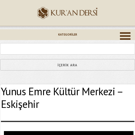
İsminiz (*)
KATEGORILER
Epostanız (*)
Yunus Emre Kültür Merkezi –
Yaşadığınız Hatanın Ayrıntıları
Eskişehir
Bağlantıyı Gönderin