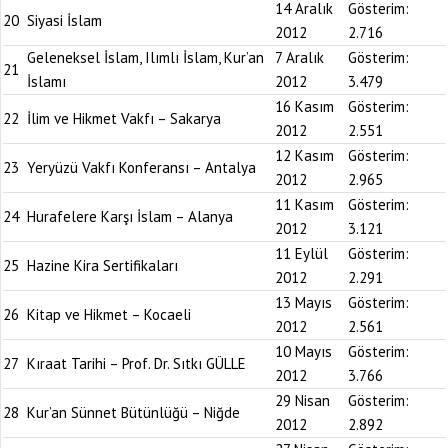
14 Aralık
Gösterim:
20
Siyasi İslam
2012
2.716
Geleneksel İslam, Ilımlı İslam, Kur’an
7 Aralık
Gösterim:
21
İslamı
2012
3.479
16 Kasım
Gösterim:
22
İlim ve Hikmet Vakfı – Sakarya
2012
2.551
12 Kasım
Gösterim:
23
Yeryüzü Vakfı Konferansı – Antalya
2012
2.965
11 Kasım
Gösterim:
24
Hurafelere Karşı İslam – Alanya
2012
3.121
11 Eylül
Gösterim:
25
Hazine Kira Sertifikaları
2012
2.291
13 Mayıs
Gösterim:
26
Kitap ve Hikmet – Kocaeli
2012
2.561
10 Mayıs
Gösterim:
27
Kıraat Tarihi – Prof. Dr. Sıtkı GÜLLE
2012
3.766
29 Nisan
Gösterim:
28
Kur’an Sünnet Bütünlüğü – Niğde
2012
2.892