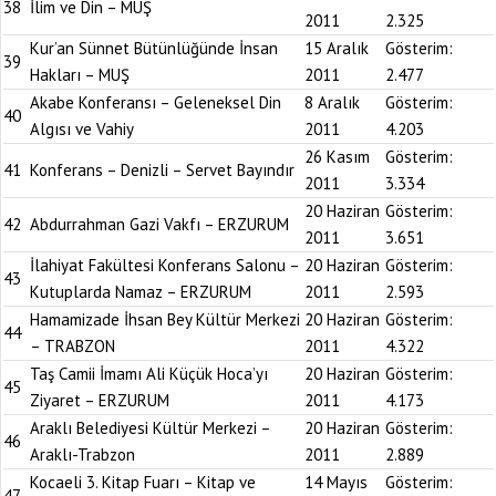
38
İlim ve Din – MUŞ
2011
2.325
Kur’an Sünnet Bütünlüğünde İnsan
15 Aralık
Gösterim:
39
Hakları – MUŞ
2011
2.477
Akabe Konferansı – Geleneksel Din
8 Aralık
Gösterim:
40
Algısı ve Vahiy
2011
4.203
26 Kasım
Gösterim:
41
Konferans – Denizli – Servet Bayındır
2011
3.334
20 Haziran
Gösterim:
42
Abdurrahman Gazi Vakfı – ERZURUM
2011
3.651
İlahiyat Fakültesi Konferans Salonu –
20 Haziran
Gösterim:
43
Kutuplarda Namaz – ERZURUM
2011
2.593
Hamamizade İhsan Bey Kültür Merkezi
20 Haziran
Gösterim:
44
– TRABZON
2011
4.322
Taş Camii İmamı Ali Küçük Hoca’yı
20 Haziran
Gösterim:
45
Ziyaret – ERZURUM
2011
4.173
Araklı Belediyesi Kültür Merkezi –
20 Haziran
Gösterim:
46
Araklı-Trabzon
2011
2.889
Kocaeli 3. Kitap Fuarı – Kitap ve
14 Mayıs
Gösterim:
47