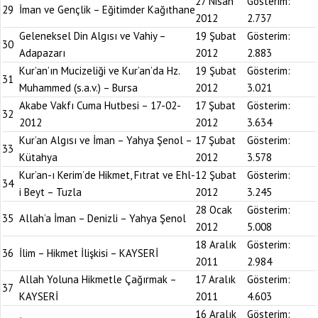
27 Nisan
Gösterim:
29
İman ve Gençlik – Eğitimder Kağıthane
2012
2.737
Geleneksel Din Algısı ve Vahiy –
19 Şubat
Gösterim:
30
Adapazarı
2012
2.883
Kur’an’ın Mucizeliği ve Kur’an’da Hz.
19 Şubat
Gösterim:
31
Muhammed (s.a.v.) – Bursa
2012
3.021
Akabe Vakfı Cuma Hutbesi – 17-02-
17 Şubat
Gösterim:
32
2012
2012
3.634
Kur’an Algısı ve İman – Yahya Şenol –
17 Şubat
Gösterim:
33
Kütahya
2012
3.578
Kur’an-ı Kerim’de Hikmet, Fıtrat ve Ehl-
12 Şubat
Gösterim:
34
i Beyt – Tuzla
2012
3.245
28 Ocak
Gösterim:
35
Allah’a İman – Denizli – Yahya Şenol
2012
5.008
18 Aralık
Gösterim:
36
İlim – Hikmet İlişkisi – KAYSERİ
2011
2.984
Allah Yoluna Hikmetle Çağırmak –
17 Aralık
Gösterim:
37
KAYSERİ
2011
4.603
16 Aralık
Gösterim: