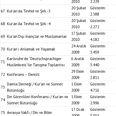
2010
2.229
20 Şubat
Gösterim:
67
Kur’an’da Tevhid ve Şirk -3
2010
2.388
20 Şubat
Gösterim:
68
Kur’an’da Tevhid ve Şirk -4
2010
2.272
17 Şubat
Gösterim:
69
Kur’an Dışı İnançlar ve Müslümanlar
2010
4.182
24 Aralık
Gösterim:
70
Kur’an’ı Anlamak ve Yaşamak
2009
3.459
Karlsruhe’de “Deutschsprachiger
6 Aralık
Gösterim:
71
Muslimkreis”ile Tanışma Toplantısı
2009
3.440
29 Ekim
Gösterim:
72
Konferans – Denizli
2009
2.811
Damla Derneği / Kur’an ve Sünnet
1 Ekim
Gösterim:
73
Bütünlüğü
2009
4.716
Din Görevlileri Konferansı / Kur’an ve
1 Ekim
Gösterim:
74
Sünnet Bütünlüğü
2009
2.996
17 Ocak
Gösterim:
75
Avrasya Vakfı / Din ve Bilim
2009
5.013