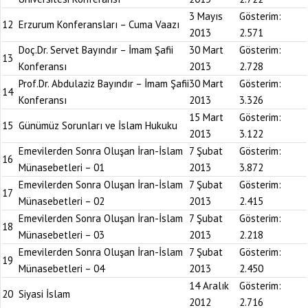
3 Mayıs
Gösterim:
12
Erzurum Konferansları – Cuma Vaazı
2013
2.571
Doç.Dr. Servet Bayındır – İmam Şafii
30 Mart
Gösterim:
13
Konferansı
2013
2.728
Prof.Dr. Abdulaziz Bayındır – İmam Şafii
30 Mart
Gösterim:
14
Konferansı
2013
3.326
15 Mart
Gösterim:
15
Günümüz Sorunları ve İslam Hukuku
2013
3.122
Emevilerden Sonra Oluşan İran-İslam
7 Şubat
Gösterim:
16
Münasebetleri – 01
2013
3.872
Emevilerden Sonra Oluşan İran-İslam
7 Şubat
Gösterim:
17
Münasebetleri – 02
2013
2.415
Emevilerden Sonra Oluşan İran-İslam
7 Şubat
Gösterim:
18
Münasebetleri – 03
2013
2.218
Emevilerden Sonra Oluşan İran-İslam
7 Şubat
Gösterim:
19
Münasebetleri – 04
2013
2.450
14 Aralık
Gösterim:
20
Siyasi İslam
2012
2.716