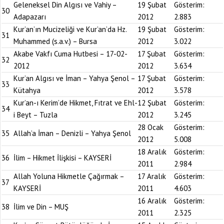
Geleneksel Din Algısı ve Vahiy –
19 Şubat
Gösterim:
30
Adapazarı
2012
2.883
Kur’an’ın Mucizeliği ve Kur’an’da Hz.
19 Şubat
Gösterim:
31
Muhammed (s.a.v.) – Bursa
2012
3.022
Akabe Vakfı Cuma Hutbesi – 17-02-
17 Şubat
Gösterim:
32
2012
2012
3.634
Kur’an Algısı ve İman – Yahya Şenol –
17 Şubat
Gösterim:
33
Kütahya
2012
3.578
Kur’an-ı Kerim’de Hikmet, Fıtrat ve Ehl-
12 Şubat
Gösterim:
34
i Beyt – Tuzla
2012
3.245
28 Ocak
Gösterim:
35
Allah’a İman – Denizli – Yahya Şenol
2012
5.008
18 Aralık
Gösterim:
36
İlim – Hikmet İlişkisi – KAYSERİ
2011
2.984
Allah Yoluna Hikmetle Çağırmak –
17 Aralık
Gösterim:
37
KAYSERİ
2011
4.603
16 Aralık
Gösterim:
38
İlim ve Din – MUŞ
2011
2.325