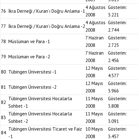
4 Ağustos
Gösterim:
76
İkra Derneği / Kuran’ı Doğru Anlama -1
2008
3.221
4 Ağustos
Gösterim:
77
İkra Derneği / Kuran’ı Doğru Anlama -2
2008
2.744
7 Haziran
Gösterim:
78
Müslüman ve Para -1
2008
2.725
7 Haziran
Gösterim:
79
Müslüman ve Para -2
2008
2.456
12 Mayıs
Gösterim:
80
Tübingen Üniversitesi -1
2008
4.577
12 Mayıs
Gösterim:
81
Tübingen Üniversitesi -2
2008
3.966
Tübingen Üniversitesi Hocalarla
11 Mayıs
Gösterim:
82
Sohbet -1
2008
3.808
Tübingen Üniversitesi Hocalarla
11 Mayıs
Gösterim:
83
Sohbet -2
2008
3.091
Tübingen Üniversitesi Ticaret ve Faiz
10 Mayıs
Gösterim:
84
-1
2008
3.457