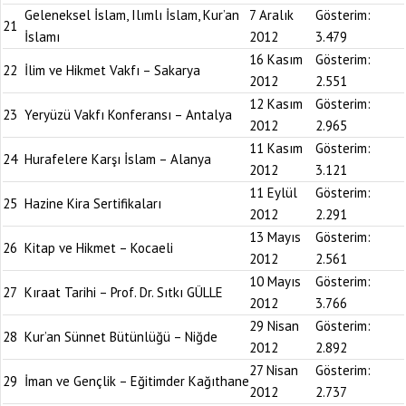
Geleneksel İslam, Ilımlı İslam, Kur’an
7 Aralık
Gösterim:
21
İslamı
2012
3.479
16 Kasım
Gösterim:
22
İlim ve Hikmet Vakfı – Sakarya
2012
2.551
12 Kasım
Gösterim:
23
Yeryüzü Vakfı Konferansı – Antalya
2012
2.965
11 Kasım
Gösterim:
24
Hurafelere Karşı İslam – Alanya
2012
3.121
11 Eylül
Gösterim:
25
Hazine Kira Sertifikaları
2012
2.291
13 Mayıs
Gösterim:
26
Kitap ve Hikmet – Kocaeli
2012
2.561
10 Mayıs
Gösterim:
27
Kıraat Tarihi – Prof. Dr. Sıtkı GÜLLE
2012
3.766
29 Nisan
Gösterim:
28
Kur’an Sünnet Bütünlüğü – Niğde
2012
2.892
27 Nisan
Gösterim:
29
İman ve Gençlik – Eğitimder Kağıthane
2012
2.737