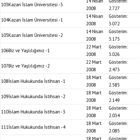
14 Nisan
Gösterim:
103
Kazan İslam Üniversitesi -3
2008
2.727
14 Nisan
Gösterim:
104
Kazan İslam Üniversitesi -1
2008
3.072
14 Nisan
Gösterim:
105
Kazan İslam Üniversitesi -2
2008
3.175
22 Mart
Gösterim:
106
Biz ve Yaşlılığımız -1
2008
3.026
22 Mart
Gösterim:
107
Biz ve Yaşlılığımız -2
2008
2.473
18 Mart
Gösterim:
108
İslam Hukukunda İstihsan -1
2008
2.585
18 Mart
Gösterim:
109
İslam Hukukunda İstihsan -2
2008
2.149
18 Mart
Gösterim:
110
İslam Hukukunda İstihsan -3
2008
2.034
18 Mart
Gösterim:
111
İslam Hukukunda İstihsan -4
2008
2.085
18 Mart
Gösterim: