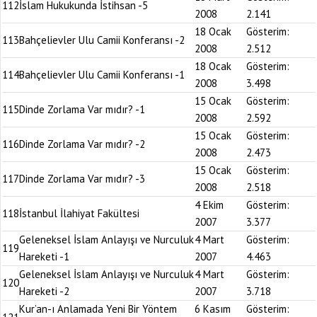
112
İslam Hukukunda İstihsan -5
2008
2.141
18 Ocak
Gösterim:
113
Bahçelievler Ulu Camii Konferansı -2
2008
2.512
18 Ocak
Gösterim:
114
Bahçelievler Ulu Camii Konferansı -1
2008
3.498
15 Ocak
Gösterim:
115
Dinde Zorlama Var mıdır? -1
2008
2.592
15 Ocak
Gösterim:
116
Dinde Zorlama Var mıdır? -2
2008
2.473
15 Ocak
Gösterim:
117
Dinde Zorlama Var mıdır? -3
2008
2.518
4 Ekim
Gösterim:
118
İstanbul İlahiyat Fakültesi
2007
3.377
Geleneksel İslam Anlayışı ve Nurculuk
4 Mart
Gösterim:
119
Hareketi -1
2007
4.463
Geleneksel İslam Anlayışı ve Nurculuk
4 Mart
Gösterim:
120
Hareketi -2
2007
3.718
Kur’an-ı Anlamada Yeni Bir Yöntem
6 Kasım
Gösterim: