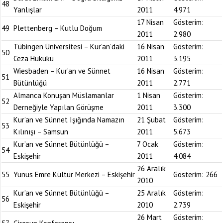
48
Yanlışlar
2011
4.971
17 Nisan
Gösterim:
49
Plettenberg – Kutlu Doğum
2011
2.980
Tübingen Üniversitesi – Kur’an’daki
16 Nisan
Gösterim:
50
Ceza Hukuku
2011
3.195
Wiesbaden – Kur’an ve Sünnet
16 Nisan
Gösterim:
51
Bütünlüğü
2011
2.771
Almanca Konuşan Müslamanlar
1 Nisan
Gösterim:
52
Derneğiyle Yapılan Görüşme
2011
3.300
Kur’an ve Sünnet Işığında Namazın
21 Şubat
Gösterim:
53
Kılınışı – Samsun
2011
5.673
Kur’an ve Sünnet Bütünlüğü –
7 Ocak
Gösterim:
54
Eskişehir
2011
4.084
26 Aralık
55
Yunus Emre Kültür Merkezi – Eskişehir
Gösterim:
266
2010
Kur’an ve Sünnet Bütünlüğü –
25 Aralık
Gösterim:
56
Eskişehir
2010
2.739
26 Mart
Gösterim: