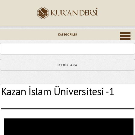
İsminiz (*)
KATEGORILER
Epostanız (*)
Kazan İslam Üniversitesi -1
Yaşadığınız Hatanın Ayrıntıları
Bağlantıyı Gönderin