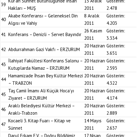
Kur’an Sünnet Bütünlüğünde İnsan
15 Aralık
Gösterim:
39
Hakları – MUŞ
2011
2.478
Akabe Konferansı – Geleneksel Din
8 Aralık
Gösterim:
40
Algısı ve Vahiy
2011
4.203
26 Kasım
Gösterim:
41
Konferans – Denizli – Servet Bayındır
2011
3.334
20 Haziran
Gösterim:
42
Abdurrahman Gazi Vakfı – ERZURUM
2011
3.651
İlahiyat Fakültesi Konferans Salonu –
20 Haziran
Gösterim:
43
Kutuplarda Namaz – ERZURUM
2011
2.593
Hamamizade İhsan Bey Kültür Merkezi
20 Haziran
Gösterim:
44
– TRABZON
2011
4.322
Taş Camii İmamı Ali Küçük Hoca’yı
20 Haziran
Gösterim:
45
Ziyaret – ERZURUM
2011
4.174
Araklı Belediyesi Kültür Merkezi –
20 Haziran
Gösterim:
46
Araklı-Trabzon
2011
2.889
Kocaeli 3. Kitap Fuarı – Kitap ve
14 Mayıs
Gösterim:
47
Sünnet
2011
2.637
Darul Erkam E.V. – Doğru Bildiğimiz
17 Nisan
Gösterim: