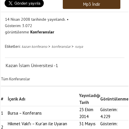
Mp3 İndir
14 Nisan 2008 tarihinde yayınlandı.
Gösterim:
3.072
görüntülenme
Konferanslar
Etiketleri:
>
>
kazan konferansı
konferanslar
rusya
Kazan İslam Üniversitesi -1
Tüm Konferanslar
Yayınladığı
#
İçerik Adı
Görüntülenme
Tarih
23 Ekim
Gösterim:
1
Bursa – Konferans
2014
4.229
Hikmet Vakfı – Kur’an ile Uyaran
31 Mayıs
Gösterim:
2