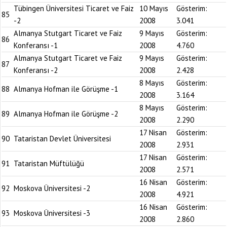
Tübingen Üniversitesi Ticaret ve Faiz
10 Mayıs
Gösterim:
85
-2
2008
3.041
Almanya Stutgart Ticaret ve Faiz
9 Mayıs
Gösterim:
86
Konferansı -1
2008
4.760
Almanya Stutgart Ticaret ve Faiz
9 Mayıs
Gösterim:
87
Konferansı -2
2008
2.428
8 Mayıs
Gösterim:
88
Almanya Hofman ile Görüşme -1
2008
3.164
8 Mayıs
Gösterim:
89
Almanya Hofman ile Görüşme -2
2008
2.290
17 Nisan
Gösterim:
90
Tataristan Devlet Üniversitesi
2008
2.931
17 Nisan
Gösterim:
91
Tataristan Müftülüğü
2008
2.571
16 Nisan
Gösterim:
92
Moskova Üniversitesi -2
2008
4.921
16 Nisan
Gösterim:
93
Moskova Üniversitesi -3
2008
2.860