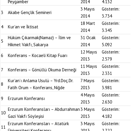
Peygamber
2014
4.132
3 Mayıs
Gösterim:
3
Akabe Gençlik Semineri
2014
3.734
18 Mart
Gösterim:
4
Kur’an ve İktisat
2014
3.345
Hüküm Çıkarmak(Namaz) – İlim ve
31 Ocak
Gösterim:
5
Hikmet Vakfı, Sakarya
2014
5.092
12 Mayıs
Gösterim:
6
Konferans – Kocaeli Kitap Fuarı
2013
2.579
11 Mayıs
Gösterim:
7
Konferans – Gönüllü Okuma Derneği
2013
2.331
Kur’an’ı Anlama Usulü – Yrd.Doç.Dr.
7 Mayıs
Gösterim:
8
Fatih Orum – Konferans, Niğde
2013
3.981
4 Mayıs
Gösterim:
9
Erzurum Konferansı
2013
2.630
Erzurum Konferansları – Abdurrahman
3 Mayıs
Gösterim:
10
Gazi Vakfı Söyleşisi
2013
4.182
Erzurum Konferansları – Atatürk
3 Mayıs
Gösterim:
11
Üniversitesi Konferansı
2013
2.722