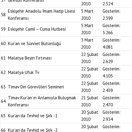
57
Giresun Konferansı
2010
2.524
Eskişehir Anadolu İmam Hatip Lisesi
5 Mart
Gösterim:
58
Konferansı
2010
2.599
5 Mart
Gösterim:
59
Eskişehir Camii – Cuma Hutbesi
2010
3.266
3 Mart
Gösterim:
60
Kur’an ve Sünnet Bütünlüğü
2010
4.081
22 Şubat
Gösterim:
61
Malatya Beyin Fırtınası
2010
2.629
22 Şubat
Gösterim:
62
Malatya Ufuk Tv
2010
4.105
22 Şubat
Gösterim:
63
Timav Din Görevlileri Semineri
2010
2.439
Timav Kur’an’ın Anlamıyla Buluşmak
21 Şubat
Gösterim:
64
Konferansı
2010
2.470
20 Şubat
Gösterim:
65
Kur’an’da Tevhid ve Şirk -1
2010
2.934
20 Şubat
Gösterim:
66
Kur’an’da Tevhid ve Şirk -2