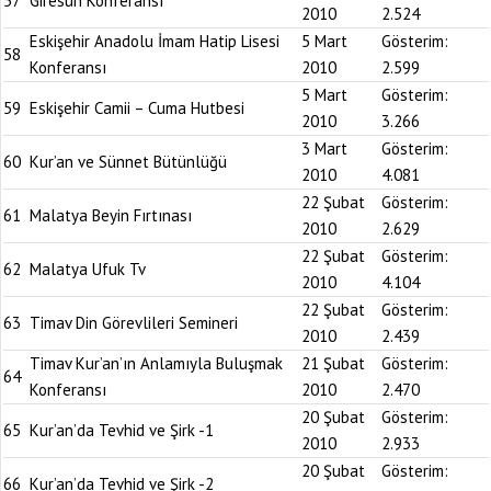
57
Giresun Konferansı
2010
2.524
Eskişehir Anadolu İmam Hatip Lisesi
5 Mart
Gösterim:
58
Konferansı
2010
2.599
5 Mart
Gösterim:
59
Eskişehir Camii – Cuma Hutbesi
2010
3.266
3 Mart
Gösterim:
60
Kur’an ve Sünnet Bütünlüğü
2010
4.081
22 Şubat
Gösterim:
61
Malatya Beyin Fırtınası
2010
2.629
22 Şubat
Gösterim:
62
Malatya Ufuk Tv
2010
4.104
22 Şubat
Gösterim:
63
Timav Din Görevlileri Semineri
2010
2.439
Timav Kur’an’ın Anlamıyla Buluşmak
21 Şubat
Gösterim:
64
Konferansı
2010
2.470
20 Şubat
Gösterim:
65
Kur’an’da Tevhid ve Şirk -1
2010
2.933
20 Şubat
Gösterim:
66
Kur’an’da Tevhid ve Şirk -2