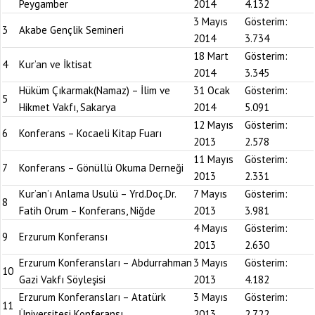
Peygamber
2014
4.132
3 Mayıs
Gösterim:
3
Akabe Gençlik Semineri
2014
3.734
18 Mart
Gösterim:
4
Kur’an ve İktisat
2014
3.345
Hüküm Çıkarmak(Namaz) – İlim ve
31 Ocak
Gösterim:
5
Hikmet Vakfı, Sakarya
2014
5.091
12 Mayıs
Gösterim:
6
Konferans – Kocaeli Kitap Fuarı
2013
2.578
11 Mayıs
Gösterim:
7
Konferans – Gönüllü Okuma Derneği
2013
2.331
Kur’an’ı Anlama Usulü – Yrd.Doç.Dr.
7 Mayıs
Gösterim:
8
Fatih Orum – Konferans, Niğde
2013
3.981
4 Mayıs
Gösterim:
9
Erzurum Konferansı
2013
2.630
Erzurum Konferansları – Abdurrahman
3 Mayıs
Gösterim:
10
Gazi Vakfı Söyleşisi
2013
4.182
Erzurum Konferansları – Atatürk
3 Mayıs
Gösterim:
11
Üniversitesi Konferansı
2013
2.722