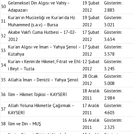
Geleneksel Din Algısı ve Vahiy –
19 Şubat
Gösterim:
30
Adapazarı
2012
2.883
Kur’an’ın Mucizeliği ve Kur’an’da Hz.
19 Şubat
Gösterim:
31
Muhammed (s.a.v.) – Bursa
2012
3.021
Akabe Vakfı Cuma Hutbesi – 17-02-
17 Şubat
Gösterim:
32
2012
2012
3.634
Kur’an Algısı ve İman – Yahya Şenol –
17 Şubat
Gösterim:
33
Kütahya
2012
3.578
Kur’an-ı Kerim’de Hikmet, Fıtrat ve Ehl-
12 Şubat
Gösterim:
34
i Beyt – Tuzla
2012
3.245
28 Ocak
Gösterim:
35
Allah’a İman – Denizli – Yahya Şenol
2012
5.008
18 Aralık
Gösterim:
36
İlim – Hikmet İlişkisi – KAYSERİ
2011
2.984
Allah Yoluna Hikmetle Çağırmak –
17 Aralık
Gösterim:
37
KAYSERİ
2011
4.603
16 Aralık
Gösterim:
38
İlim ve Din – MUŞ
2011
2.325