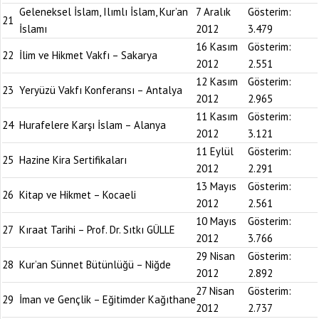
Geleneksel İslam, Ilımlı İslam, Kur’an
7 Aralık
Gösterim:
21
İslamı
2012
3.479
16 Kasım
Gösterim:
22
İlim ve Hikmet Vakfı – Sakarya
2012
2.551
12 Kasım
Gösterim:
23
Yeryüzü Vakfı Konferansı – Antalya
2012
2.965
11 Kasım
Gösterim:
24
Hurafelere Karşı İslam – Alanya
2012
3.121
11 Eylül
Gösterim:
25
Hazine Kira Sertifikaları
2012
2.291
13 Mayıs
Gösterim:
26
Kitap ve Hikmet – Kocaeli
2012
2.561
10 Mayıs
Gösterim:
27
Kıraat Tarihi – Prof. Dr. Sıtkı GÜLLE
2012
3.766
29 Nisan
Gösterim:
28
Kur’an Sünnet Bütünlüğü – Niğde
2012
2.892
27 Nisan
Gösterim:
29
İman ve Gençlik – Eğitimder Kağıthane
2012
2.737