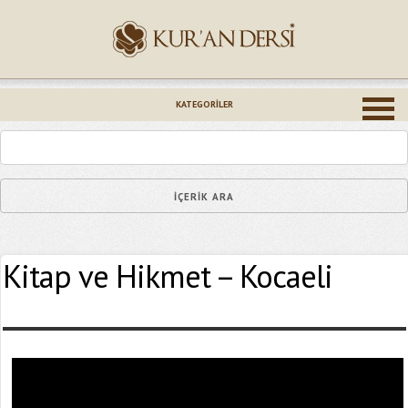
İsminiz (*)
KATEGORILER
Epostanız (*)
Kitap ve Hikmet – Kocaeli
Yaşadığınız Hatanın Ayrıntıları
Bağlantıyı Gönderin