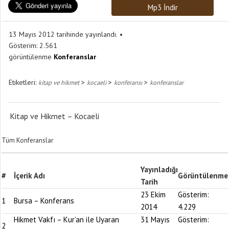
Mp3 İndir
13 Mayıs 2012 tarihinde yayınlandı.
Gösterim:
2.561
görüntülenme
Konferanslar
Etiketleri:
>
>
>
kitap ve hikmet
kocaeli
konferansı
konferanslar
Kitap ve Hikmet – Kocaeli
Tüm Konferanslar
Yayınladığı
#
İçerik Adı
Görüntülenme
Tarih
23 Ekim
Gösterim:
1
Bursa – Konferans
2014
4.229
Hikmet Vakfı – Kur’an ile Uyaran
31 Mayıs
Gösterim:
2