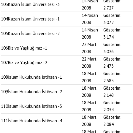
14 Nisan
Gösterim:
103
Kazan İslam Üniversitesi -3
2008
2.727
14 Nisan
Gösterim:
104
Kazan İslam Üniversitesi -1
2008
3.072
14 Nisan
Gösterim:
105
Kazan İslam Üniversitesi -2
2008
3.174
22 Mart
Gösterim:
106
Biz ve Yaşlılığımız -1
2008
3.026
22 Mart
Gösterim:
107
Biz ve Yaşlılığımız -2
2008
2.473
18 Mart
Gösterim:
108
İslam Hukukunda İstihsan -1
2008
2.585
18 Mart
Gösterim:
109
İslam Hukukunda İstihsan -2
2008
2.148
18 Mart
Gösterim:
110
İslam Hukukunda İstihsan -3
2008
2.034
18 Mart
Gösterim:
111
İslam Hukukunda İstihsan -4
2008
2.084
18 Mart
Gösterim: