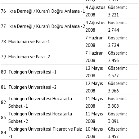
4 Ağustos
Gösterim:
76
İkra Derneği / Kuran’ı Doğru Anlama -1
2008
3.221
4 Ağustos
Gösterim:
77
İkra Derneği / Kuran’ı Doğru Anlama -2
2008
2.744
7 Haziran
Gösterim:
78
Müslüman ve Para -1
2008
2.724
7 Haziran
Gösterim:
79
Müslüman ve Para -2
2008
2.456
12 Mayıs
Gösterim:
80
Tübingen Üniversitesi -1
2008
4.577
12 Mayıs
Gösterim:
81
Tübingen Üniversitesi -2
2008
3.966
Tübingen Üniversitesi Hocalarla
11 Mayıs
Gösterim:
82
Sohbet -1
2008
3.808
Tübingen Üniversitesi Hocalarla
11 Mayıs
Gösterim:
83
Sohbet -2
2008
3.091
Tübingen Üniversitesi Ticaret ve Faiz
10 Mayıs
Gösterim:
84
-1
2008
3.457