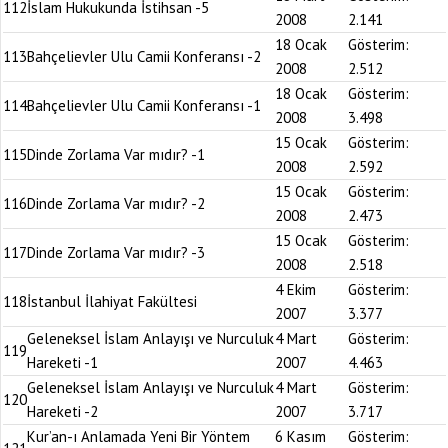
112
İslam Hukukunda İstihsan -5
2008
2.141
18 Ocak
Gösterim:
113
Bahçelievler Ulu Camii Konferansı -2
2008
2.512
18 Ocak
Gösterim:
114
Bahçelievler Ulu Camii Konferansı -1
2008
3.498
15 Ocak
Gösterim:
115
Dinde Zorlama Var mıdır? -1
2008
2.592
15 Ocak
Gösterim:
116
Dinde Zorlama Var mıdır? -2
2008
2.473
15 Ocak
Gösterim:
117
Dinde Zorlama Var mıdır? -3
2008
2.518
4 Ekim
Gösterim:
118
İstanbul İlahiyat Fakültesi
2007
3.377
Geleneksel İslam Anlayışı ve Nurculuk
4 Mart
Gösterim:
119
Hareketi -1
2007
4.463
Geleneksel İslam Anlayışı ve Nurculuk
4 Mart
Gösterim:
120
Hareketi -2
2007
3.717
Kur’an-ı Anlamada Yeni Bir Yöntem
6 Kasım
Gösterim: