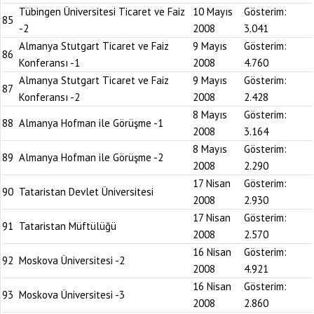
Tübingen Üniversitesi Ticaret ve Faiz
10 Mayıs
Gösterim:
85
-2
2008
3.041
Almanya Stutgart Ticaret ve Faiz
9 Mayıs
Gösterim:
86
Konferansı -1
2008
4.760
Almanya Stutgart Ticaret ve Faiz
9 Mayıs
Gösterim:
87
Konferansı -2
2008
2.428
8 Mayıs
Gösterim:
88
Almanya Hofman ile Görüşme -1
2008
3.164
8 Mayıs
Gösterim:
89
Almanya Hofman ile Görüşme -2
2008
2.290
17 Nisan
Gösterim:
90
Tataristan Devlet Üniversitesi
2008
2.930
17 Nisan
Gösterim:
91
Tataristan Müftülüğü
2008
2.570
16 Nisan
Gösterim:
92
Moskova Üniversitesi -2
2008
4.921
16 Nisan
Gösterim:
93
Moskova Üniversitesi -3
2008
2.860