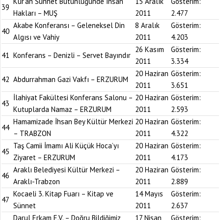
Kur’an Sünnet Bütünlüğünde İnsan
15 Aralık
Gösterim:
39
Hakları – MUŞ
2011
2.477
Akabe Konferansı – Geleneksel Din
8 Aralık
Gösterim:
40
Algısı ve Vahiy
2011
4.203
26 Kasım
Gösterim:
41
Konferans – Denizli – Servet Bayındır
2011
3.334
20 Haziran
Gösterim:
42
Abdurrahman Gazi Vakfı – ERZURUM
2011
3.651
İlahiyat Fakültesi Konferans Salonu –
20 Haziran
Gösterim:
43
Kutuplarda Namaz – ERZURUM
2011
2.593
Hamamizade İhsan Bey Kültür Merkezi
20 Haziran
Gösterim:
44
– TRABZON
2011
4.322
Taş Camii İmamı Ali Küçük Hoca’yı
20 Haziran
Gösterim:
45
Ziyaret – ERZURUM
2011
4.173
Araklı Belediyesi Kültür Merkezi –
20 Haziran
Gösterim:
46
Araklı-Trabzon
2011
2.889
Kocaeli 3. Kitap Fuarı – Kitap ve
14 Mayıs
Gösterim:
47
Sünnet
2011
2.637
Darul Erkam E.V. – Doğru Bildiğimiz
17 Nisan
Gösterim: