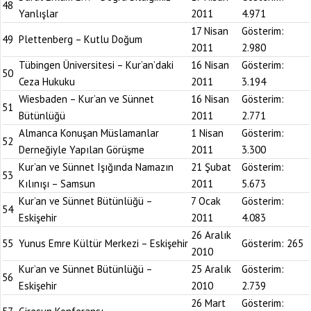
48
Yanlışlar
2011
4.971
17 Nisan
Gösterim:
49
Plettenberg – Kutlu Doğum
2011
2.980
Tübingen Üniversitesi – Kur’an’daki
16 Nisan
Gösterim:
50
Ceza Hukuku
2011
3.194
Wiesbaden – Kur’an ve Sünnet
16 Nisan
Gösterim:
51
Bütünlüğü
2011
2.771
Almanca Konuşan Müslamanlar
1 Nisan
Gösterim:
52
Derneğiyle Yapılan Görüşme
2011
3.300
Kur’an ve Sünnet Işığında Namazın
21 Şubat
Gösterim:
53
Kılınışı – Samsun
2011
5.673
Kur’an ve Sünnet Bütünlüğü –
7 Ocak
Gösterim:
54
Eskişehir
2011
4.083
26 Aralık
55
Yunus Emre Kültür Merkezi – Eskişehir
Gösterim:
265
2010
Kur’an ve Sünnet Bütünlüğü –
25 Aralık
Gösterim:
56
Eskişehir
2010
2.739
26 Mart
Gösterim: