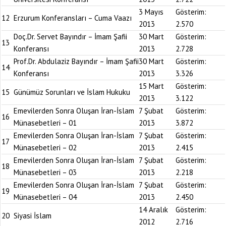
3 Mayıs
Gösterim:
12
Erzurum Konferansları – Cuma Vaazı
2013
2.570
Doç.Dr. Servet Bayındır – İmam Şafii
30 Mart
Gösterim:
13
Konferansı
2013
2.728
Prof.Dr. Abdulaziz Bayındır – İmam Şafii
30 Mart
Gösterim:
14
Konferansı
2013
3.326
15 Mart
Gösterim:
15
Günümüz Sorunları ve İslam Hukuku
2013
3.122
Emevilerden Sonra Oluşan İran-İslam
7 Şubat
Gösterim:
16
Münasebetleri – 01
2013
3.872
Emevilerden Sonra Oluşan İran-İslam
7 Şubat
Gösterim:
17
Münasebetleri – 02
2013
2.415
Emevilerden Sonra Oluşan İran-İslam
7 Şubat
Gösterim:
18
Münasebetleri – 03
2013
2.218
Emevilerden Sonra Oluşan İran-İslam
7 Şubat
Gösterim:
19
Münasebetleri – 04
2013
2.450
14 Aralık
Gösterim:
20
Siyasi İslam
2012
2.716