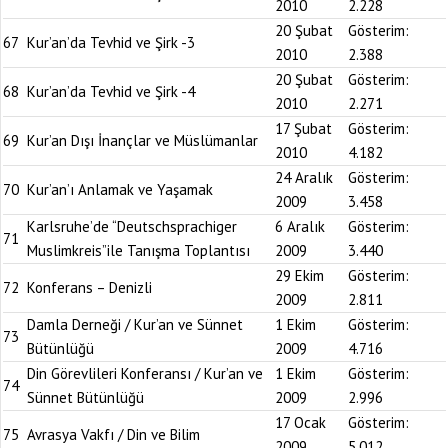
2010
2.228
20 Şubat
Gösterim:
67
Kur’an’da Tevhid ve Şirk -3
2010
2.388
20 Şubat
Gösterim:
68
Kur’an’da Tevhid ve Şirk -4
2010
2.271
17 Şubat
Gösterim:
69
Kur’an Dışı İnançlar ve Müslümanlar
2010
4.182
24 Aralık
Gösterim:
70
Kur’an’ı Anlamak ve Yaşamak
2009
3.458
Karlsruhe’de “Deutschsprachiger
6 Aralık
Gösterim:
71
Muslimkreis”ile Tanışma Toplantısı
2009
3.440
29 Ekim
Gösterim:
72
Konferans – Denizli
2009
2.811
Damla Derneği / Kur’an ve Sünnet
1 Ekim
Gösterim:
73
Bütünlüğü
2009
4.716
Din Görevlileri Konferansı / Kur’an ve
1 Ekim
Gösterim:
74
Sünnet Bütünlüğü
2009
2.996
17 Ocak
Gösterim:
75
Avrasya Vakfı / Din ve Bilim
2009
5.012