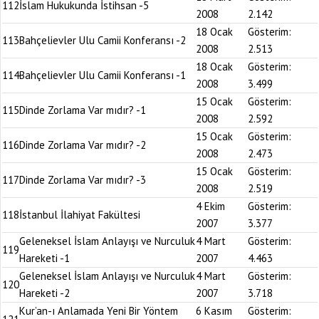
112
İslam Hukukunda İstihsan -5
2008
2.142
18 Ocak
Gösterim:
113
Bahçelievler Ulu Camii Konferansı -2
2008
2.513
18 Ocak
Gösterim:
114
Bahçelievler Ulu Camii Konferansı -1
2008
3.499
15 Ocak
Gösterim:
115
Dinde Zorlama Var mıdır? -1
2008
2.592
15 Ocak
Gösterim:
116
Dinde Zorlama Var mıdır? -2
2008
2.473
15 Ocak
Gösterim:
117
Dinde Zorlama Var mıdır? -3
2008
2.519
4 Ekim
Gösterim:
118
İstanbul İlahiyat Fakültesi
2007
3.377
Geleneksel İslam Anlayışı ve Nurculuk
4 Mart
Gösterim:
119
Hareketi -1
2007
4.463
Geleneksel İslam Anlayışı ve Nurculuk
4 Mart
Gösterim:
120
Hareketi -2
2007
3.718
Kur’an-ı Anlamada Yeni Bir Yöntem
6 Kasım
Gösterim: