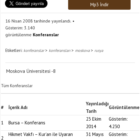
Mp3 İndir
16 Nisan 2008 tarihinde yayınlandı.
Gösterim:
3.140
görüntülenme
Konferanslar
Etiketleri:
>
>
>
konferanslar
konferansları
moskova
rusya
Moskova Üniversitesi -8
Tüm Konferanslar
Yayınladığı
#
İçerik Adı
Görüntülenme
Tarih
23 Ekim
Gösterim:
1
Bursa – Konferans
2014
4.230
Hikmet Vakfı – Kur’an ile Uyaran
31 Mayıs
Gösterim:
2