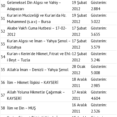
Geleneksel Din Algısı ve Vahiy –
19 Şubat
Gösterim:
30
Adapazarı
2012
2.884
Kur’an’ın Mucizeliği ve Kur’an’da Hz.
19 Şubat
Gösterim:
31
Muhammed (s.a.v.) – Bursa
2012
3.022
Akabe Vakfı Cuma Hutbesi – 17-02-
17 Şubat
Gösterim:
32
2012
2012
3.635
Kur’an Algısı ve İman – Yahya Şenol –
17 Şubat
Gösterim:
33
Kütahya
2012
3.579
Kur’an-ı Kerim’de Hikmet, Fıtrat ve Ehl-
12 Şubat
Gösterim:
34
i Beyt – Tuzla
2012
3.246
28 Ocak
Gösterim:
35
Allah’a İman – Denizli – Yahya Şenol
2012
5.008
18 Aralık
Gösterim:
36
İlim – Hikmet İlişkisi – KAYSERİ
2011
2.985
Allah Yoluna Hikmetle Çağırmak –
17 Aralık
Gösterim:
37
KAYSERİ
2011
4.604
16 Aralık
Gösterim:
38
İlim ve Din – MUŞ
2011
2.326