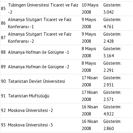
Tübingen Üniversitesi Ticaret ve Faiz
10 Mayıs
Gösterim:
85
-2
2008
3.042
Almanya Stutgart Ticaret ve Faiz
9 Mayıs
Gösterim:
86
Konferansı -1
2008
4.761
Almanya Stutgart Ticaret ve Faiz
9 Mayıs
Gösterim:
87
Konferansı -2
2008
2.428
8 Mayıs
Gösterim:
88
Almanya Hofman ile Görüşme -1
2008
3.164
8 Mayıs
Gösterim:
89
Almanya Hofman ile Görüşme -2
2008
2.291
17 Nisan
Gösterim:
90
Tataristan Devlet Üniversitesi
2008
2.931
17 Nisan
Gösterim:
91
Tataristan Müftülüğü
2008
2.571
16 Nisan
Gösterim:
92
Moskova Üniversitesi -2
2008
4.922
16 Nisan
Gösterim:
93
Moskova Üniversitesi -3
2008
2.860