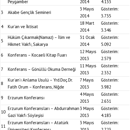
Peygamber
2014
4.133
3 Mayıs
Gösterim:
3
Akabe Gençlik Semineri
2014
3.735
18 Mart
Gösterim:
4
Kur’an ve İktisat
2014
3.346
Hüküm Çıkarmak(Namaz) – İlim ve
31 Ocak
Gösterim:
5
Hikmet Vakfı, Sakarya
2014
5.092
12 Mayıs
Gösterim:
6
Konferans – Kocaeli Kitap Fuarı
2013
2.579
11 Mayıs
Gösterim:
7
Konferans – Gönüllü Okuma Derneği
2013
2.332
Kur’an’ı Anlama Usulü – Yrd.Doç.Dr.
7 Mayıs
Gösterim:
8
Fatih Orum – Konferans, Niğde
2013
3.982
4 Mayıs
Gösterim:
9
Erzurum Konferansı
2013
2.631
Erzurum Konferansları – Abdurrahman
3 Mayıs
Gösterim:
10
Gazi Vakfı Söyleşisi
2013
4.183
Erzurum Konferansları – Atatürk
3 Mayıs
Gösterim:
11
Üniversitesi Konferansı
2013
2.723