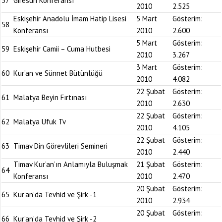
57
Giresun Konferansı
2010
2.525
Eskişehir Anadolu İmam Hatip Lisesi
5 Mart
Gösterim:
58
Konferansı
2010
2.600
5 Mart
Gösterim:
59
Eskişehir Camii – Cuma Hutbesi
2010
3.267
3 Mart
Gösterim:
60
Kur’an ve Sünnet Bütünlüğü
2010
4.082
22 Şubat
Gösterim:
61
Malatya Beyin Fırtınası
2010
2.630
22 Şubat
Gösterim:
62
Malatya Ufuk Tv
2010
4.105
22 Şubat
Gösterim:
63
Timav Din Görevlileri Semineri
2010
2.440
Timav Kur’an’ın Anlamıyla Buluşmak
21 Şubat
Gösterim:
64
Konferansı
2010
2.470
20 Şubat
Gösterim:
65
Kur’an’da Tevhid ve Şirk -1
2010
2.934
20 Şubat
Gösterim:
66
Kur’an’da Tevhid ve Şirk -2