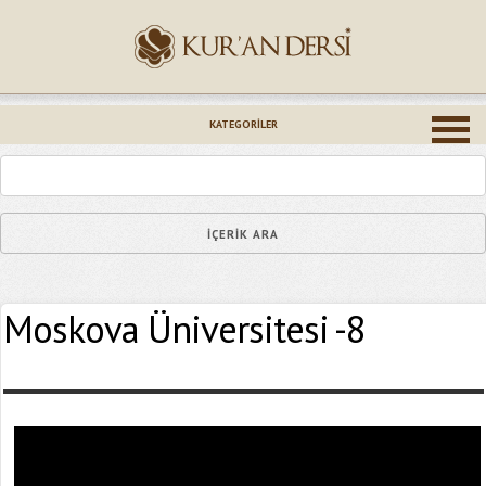
İsminiz (*)
KATEGORILER
Epostanız (*)
Moskova Üniversitesi -8
Yaşadığınız Hatanın Ayrıntıları
Bağlantıyı Gönderin