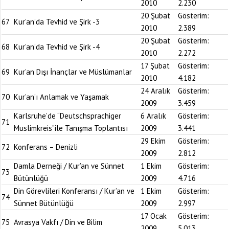
2010
2.230
20 Şubat
Gösterim:
67
Kur’an’da Tevhid ve Şirk -3
2010
2.389
20 Şubat
Gösterim:
68
Kur’an’da Tevhid ve Şirk -4
2010
2.272
17 Şubat
Gösterim:
69
Kur’an Dışı İnançlar ve Müslümanlar
2010
4.182
24 Aralık
Gösterim:
70
Kur’an’ı Anlamak ve Yaşamak
2009
3.459
Karlsruhe’de “Deutschsprachiger
6 Aralık
Gösterim:
71
Muslimkreis”ile Tanışma Toplantısı
2009
3.441
29 Ekim
Gösterim:
72
Konferans – Denizli
2009
2.812
Damla Derneği / Kur’an ve Sünnet
1 Ekim
Gösterim:
73
Bütünlüğü
2009
4.716
Din Görevlileri Konferansı / Kur’an ve
1 Ekim
Gösterim:
74
Sünnet Bütünlüğü
2009
2.997
17 Ocak
Gösterim:
75
Avrasya Vakfı / Din ve Bilim
2009
5.013