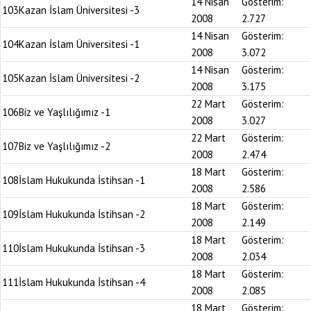
14 Nisan
Gösterim:
103
Kazan İslam Üniversitesi -3
2008
2.727
14 Nisan
Gösterim:
104
Kazan İslam Üniversitesi -1
2008
3.072
14 Nisan
Gösterim:
105
Kazan İslam Üniversitesi -2
2008
3.175
22 Mart
Gösterim:
106
Biz ve Yaşlılığımız -1
2008
3.027
22 Mart
Gösterim:
107
Biz ve Yaşlılığımız -2
2008
2.474
18 Mart
Gösterim:
108
İslam Hukukunda İstihsan -1
2008
2.586
18 Mart
Gösterim:
109
İslam Hukukunda İstihsan -2
2008
2.149
18 Mart
Gösterim:
110
İslam Hukukunda İstihsan -3
2008
2.034
18 Mart
Gösterim:
111
İslam Hukukunda İstihsan -4
2008
2.085
18 Mart
Gösterim: