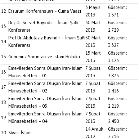
3 Mayıs
Gösterim:
12
Erzurum Konferansları – Cuma Vaazı
2013
2.571
Doç.Dr. Servet Bayındır – İmam Şafii
30 Mart
Gösterim:
13
Konferansı
2013
2.729
Prof.Dr. Abdulaziz Bayındır – İmam Şafii
30 Mart
Gösterim:
14
Konferansı
2013
3.327
15 Mart
Gösterim:
15
Günümüz Sorunları ve İslam Hukuku
2013
3.123
Emevilerden Sonra Oluşan İran-İslam
7 Şubat
Gösterim:
16
Münasebetleri – 01
2013
3.873
Emevilerden Sonra Oluşan İran-İslam
7 Şubat
Gösterim:
17
Münasebetleri – 02
2013
2.416
Emevilerden Sonra Oluşan İran-İslam
7 Şubat
Gösterim:
18
Münasebetleri – 03
2013
2.219
Emevilerden Sonra Oluşan İran-İslam
7 Şubat
Gösterim:
19
Münasebetleri – 04
2013
2.450
14 Aralık
Gösterim:
20
Siyasi İslam
2012
2.716