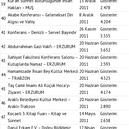
Kur’an Sünnet Bütünlüğünde İnsan
15 Aralık
Gösterim:
39
Hakları – MUŞ
2011
2.478
Akabe Konferansı – Geleneksel Din
8 Aralık
Gösterim:
40
Algısı ve Vahiy
2011
4.204
26 Kasım
Gösterim:
41
Konferans – Denizli – Servet Bayındır
2011
3.335
20 Haziran
Gösterim:
42
Abdurrahman Gazi Vakfı – ERZURUM
2011
3.652
İlahiyat Fakültesi Konferans Salonu –
20 Haziran
Gösterim:
43
Kutuplarda Namaz – ERZURUM
2011
2.593
Hamamizade İhsan Bey Kültür Merkezi
20 Haziran
Gösterim:
44
– TRABZON
2011
4.323
Taş Camii İmamı Ali Küçük Hoca’yı
20 Haziran
Gösterim:
45
Ziyaret – ERZURUM
2011
4.174
Araklı Belediyesi Kültür Merkezi –
20 Haziran
Gösterim:
46
Araklı-Trabzon
2011
2.890
Kocaeli 3. Kitap Fuarı – Kitap ve
14 Mayıs
Gösterim:
47
Sünnet
2011
2.638
Darul Erkam E.V. – Doğru Bildiğimiz
17 Nisan
Gösterim: