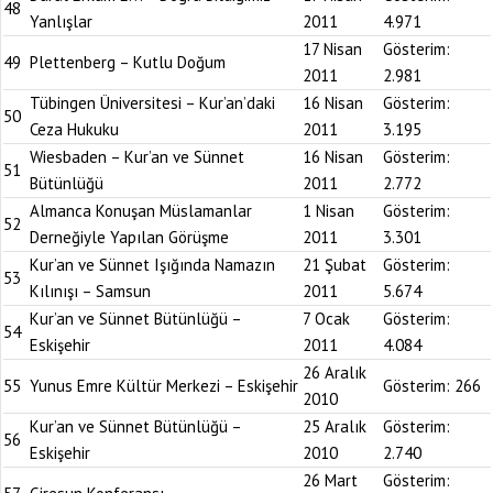
48
Yanlışlar
2011
4.971
17 Nisan
Gösterim:
49
Plettenberg – Kutlu Doğum
2011
2.981
Tübingen Üniversitesi – Kur’an’daki
16 Nisan
Gösterim:
50
Ceza Hukuku
2011
3.195
Wiesbaden – Kur’an ve Sünnet
16 Nisan
Gösterim:
51
Bütünlüğü
2011
2.772
Almanca Konuşan Müslamanlar
1 Nisan
Gösterim:
52
Derneğiyle Yapılan Görüşme
2011
3.301
Kur’an ve Sünnet Işığında Namazın
21 Şubat
Gösterim:
53
Kılınışı – Samsun
2011
5.674
Kur’an ve Sünnet Bütünlüğü –
7 Ocak
Gösterim:
54
Eskişehir
2011
4.084
26 Aralık
55
Yunus Emre Kültür Merkezi – Eskişehir
Gösterim:
266
2010
Kur’an ve Sünnet Bütünlüğü –
25 Aralık
Gösterim:
56
Eskişehir
2010
2.740
26 Mart
Gösterim: