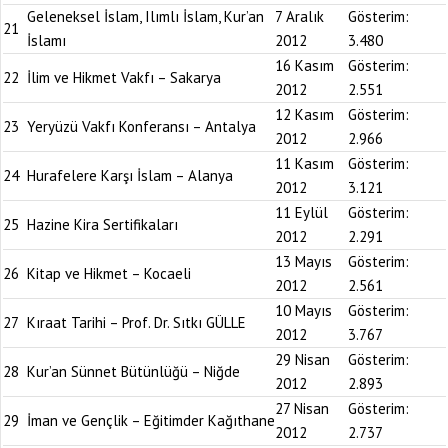
Geleneksel İslam, Ilımlı İslam, Kur’an
7 Aralık
Gösterim:
21
İslamı
2012
3.480
16 Kasım
Gösterim:
22
İlim ve Hikmet Vakfı – Sakarya
2012
2.551
12 Kasım
Gösterim:
23
Yeryüzü Vakfı Konferansı – Antalya
2012
2.966
11 Kasım
Gösterim:
24
Hurafelere Karşı İslam – Alanya
2012
3.121
11 Eylül
Gösterim:
25
Hazine Kira Sertifikaları
2012
2.291
13 Mayıs
Gösterim:
26
Kitap ve Hikmet – Kocaeli
2012
2.561
10 Mayıs
Gösterim:
27
Kıraat Tarihi – Prof. Dr. Sıtkı GÜLLE
2012
3.767
29 Nisan
Gösterim:
28
Kur’an Sünnet Bütünlüğü – Niğde
2012
2.893
27 Nisan
Gösterim:
29
İman ve Gençlik – Eğitimder Kağıthane
2012
2.737