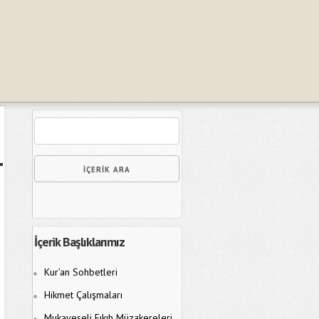
İçerik Başlıklarımız
Kur’an Sohbetleri
Hikmet Çalışmaları
Mukayeseli Fıkıh Müzakereleri