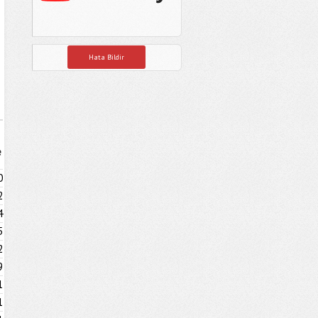
Hata Bildir
e
0
2
4
5
2
9
1
1