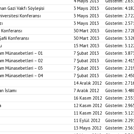
4 Mayıs 2013
Gösterim:
2.63
an Gazi Vakfı Söyleşisi
3 Mayıs 2013
Gösterim:
4.18
iversitesi Konferansı
3 Mayıs 2013
Gösterim:
2.72
zı
3 Mayıs 2013
Gösterim:
2.57
i Konferansı
30 Mart 2013
Gösterim:
2.72
Şafii Konferansı
30 Mart 2013
Gösterim:
3.32
u
15 Mart 2013
Gösterim:
3.12
am Münasebetleri – 01
7 Şubat 2013
Gösterim:
3.87
am Münasebetleri – 02
7 Şubat 2013
Gösterim:
2.41
am Münasebetleri – 03
7 Şubat 2013
Gösterim:
2.21
am Münasebetleri – 04
7 Şubat 2013
Gösterim:
2.45
14 Aralık 2012
Gösterim:
2.71
an İslamı
7 Aralık 2012
Gösterim:
3.48
16 Kasım 2012
Gösterim:
2.55
a
12 Kasım 2012
Gösterim:
2.96
11 Kasım 2012
Gösterim:
3.12
11 Eylül 2012
Gösterim:
2.29
13 Mayıs 2012
Gösterim:
2.56