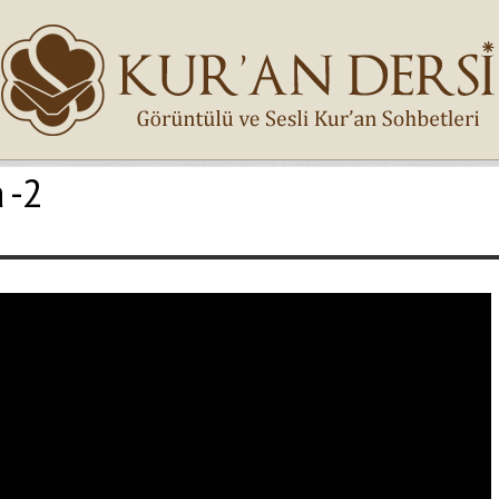
 -2
İsminiz (*)
Epostanız (*)
Yaşadığınız Hatanın Ayrıntıları