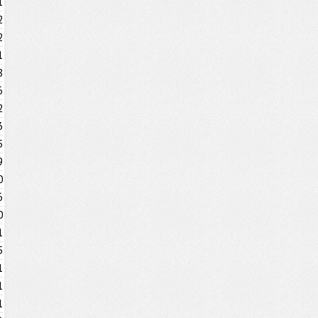
1
2
2
1
8
6
2
3
5
9
0
6
0
1
5
1
1
1