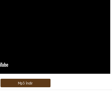
Bağlantıyı Gönderin
[recaptcha]
Mp3 İndir