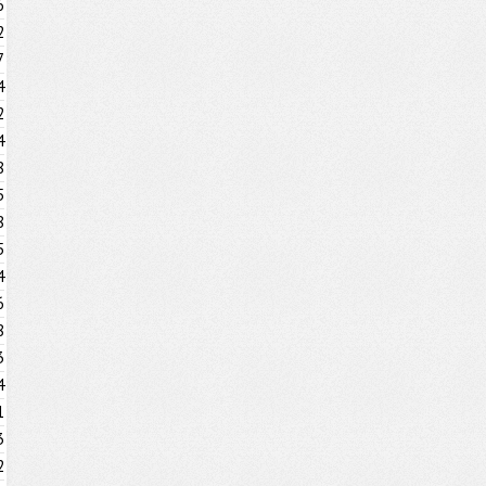
6
2
7
4
2
4
8
5
8
5
4
6
8
3
4
1
3
2