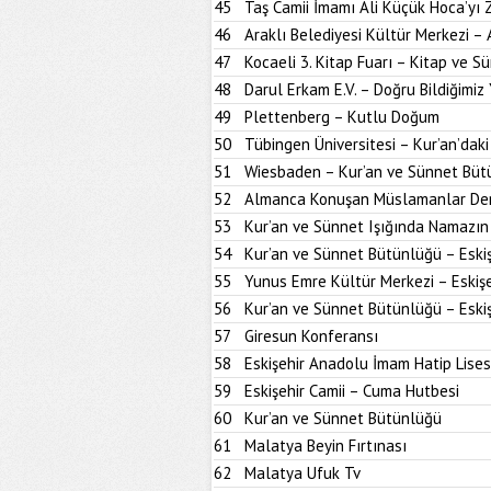
45
Taş Camii İmamı Ali Küçük Hoca’yı
46
Araklı Belediyesi Kültür Merkezi –
47
Kocaeli 3. Kitap Fuarı – Kitap ve S
48
Darul Erkam E.V. – Doğru Bildiğimiz 
49
Plettenberg – Kutlu Doğum
50
Tübingen Üniversitesi – Kur’an’dak
51
Wiesbaden – Kur’an ve Sünnet Büt
52
Almanca Konuşan Müslamanlar Der
53
Kur’an ve Sünnet Işığında Namazın 
54
Kur’an ve Sünnet Bütünlüğü – Eskiş
55
Yunus Emre Kültür Merkezi – Eskişe
56
Kur’an ve Sünnet Bütünlüğü – Eskiş
57
Giresun Konferansı
58
Eskişehir Anadolu İmam Hatip Lises
59
Eskişehir Camii – Cuma Hutbesi
60
Kur’an ve Sünnet Bütünlüğü
61
Malatya Beyin Fırtınası
62
Malatya Ufuk Tv