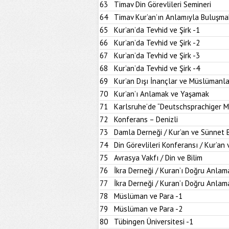
63
Timav Din Görevlileri Semineri
64
Timav Kur’an’ın Anlamıyla Buluşma
65
Kur’an’da Tevhid ve Şirk -1
66
Kur’an’da Tevhid ve Şirk -2
67
Kur’an’da Tevhid ve Şirk -3
68
Kur’an’da Tevhid ve Şirk -4
69
Kur’an Dışı İnançlar ve Müslümanla
70
Kur’an’ı Anlamak ve Yaşamak
71
Karlsruhe’de “Deutschsprachiger M
72
Konferans – Denizli
73
Damla Derneği / Kur’an ve Sünnet
74
Din Görevlileri Konferansı / Kur’a
75
Avrasya Vakfı / Din ve Bilim
76
İkra Derneği / Kuran’ı Doğru Anlam
77
İkra Derneği / Kuran’ı Doğru Anlam
78
Müslüman ve Para -1
79
Müslüman ve Para -2
80
Tübingen Üniversitesi -1