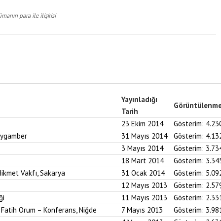
manın para ile ilişkisi
Yayınladığı
Görüntülenm
Tarih
23 Ekim 2014
Gösterim:
4.23
Peygamber
31 Mayıs 2014
Gösterim:
4.13
3 Mayıs 2014
Gösterim:
3.73
18 Mart 2014
Gösterim:
3.34
ikmet Vakfı, Sakarya
31 Ocak 2014
Gösterim:
5.09
12 Mayıs 2013
Gösterim:
2.57
ği
11 Mayıs 2013
Gösterim:
2.33
. Fatih Orum – Konferans, Niğde
7 Mayıs 2013
Gösterim:
3.98