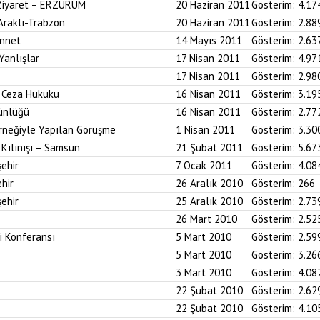
 Ziyaret – ERZURUM
20 Haziran 2011
Gösterim:
4.17
 Araklı-Trabzon
20 Haziran 2011
Gösterim:
2.88
ünnet
14 Mayıs 2011
Gösterim:
2.63
Yanlışlar
17 Nisan 2011
Gösterim:
4.97
17 Nisan 2011
Gösterim:
2.98
i Ceza Hukuku
16 Nisan 2011
Gösterim:
3.19
ünlüğü
16 Nisan 2011
Gösterim:
2.77
neğiyle Yapılan Görüşme
1 Nisan 2011
Gösterim:
3.30
Kılınışı – Samsun
21 Şubat 2011
Gösterim:
5.67
ehir
7 Ocak 2011
Gösterim:
4.08
hir
26 Aralık 2010
Gösterim:
266
ehir
25 Aralık 2010
Gösterim:
2.73
26 Mart 2010
Gösterim:
2.52
i Konferansı
5 Mart 2010
Gösterim:
2.59
5 Mart 2010
Gösterim:
3.26
3 Mart 2010
Gösterim:
4.08
22 Şubat 2010
Gösterim:
2.62
22 Şubat 2010
Gösterim:
4.10