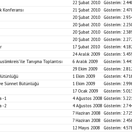
22 Şubat 2010
Gösterim:
2.44
k Konferansı
21 Şubat 2010
Gösterim:
2.47
20 Şubat 2010
Gösterim:
2.93
20 Şubat 2010
Gösterim:
2.23
20 Şubat 2010
Gösterim:
2.38
20 Şubat 2010
Gösterim:
2.27
r
17 Şubat 2010
Gösterim:
4.18
24 Aralık 2009
Gösterim:
3.45
uslimkreis”ile Tanışma Toplantısı
6 Aralık 2009
Gösterim:
3.44
29 Ekim 2009
Gösterim:
2.81
 Bütünlüğü
1 Ekim 2009
Gösterim:
4.71
n ve Sünnet Bütünlüğü
1 Ekim 2009
Gösterim:
2.99
17 Ocak 2009
Gösterim:
5.01
a -1
4 Ağustos 2008
Gösterim:
3.22
a -2
4 Ağustos 2008
Gösterim:
2.74
7 Haziran 2008
Gösterim:
2.72
7 Haziran 2008
Gösterim:
2.45
12 Mayıs 2008
Gösterim:
4.57