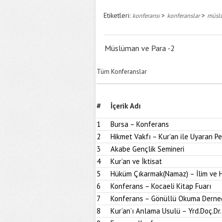
Etiketleri:
>
>
konferansı
konferanslar
müslü
Müslüman ve Para -2
Tüm Konferanslar
#
İçerik Adı
1
Bursa – Konferans
2
Hikmet Vakfı – Kur’an ile Uyaran 
3
Akabe Gençlik Semineri
4
Kur’an ve İktisat
5
Hüküm Çıkarmak(Namaz) – İlim ve H
6
Konferans – Kocaeli Kitap Fuarı
7
Konferans – Gönüllü Okuma Derne
8
Kur’an’ı Anlama Usulü – Yrd.Doç.Dr