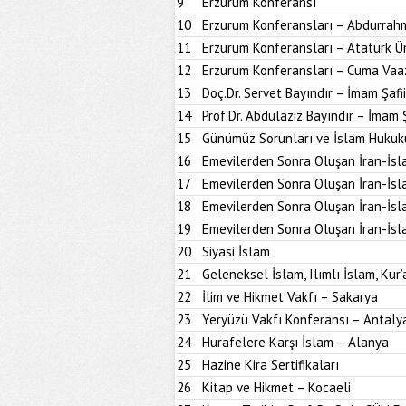
9
Erzurum Konferansı
10
Erzurum Konferansları – Abdurrahm
11
Erzurum Konferansları – Atatürk Ün
12
Erzurum Konferansları – Cuma Vaa
13
Doç.Dr. Servet Bayındır – İmam Şafi
14
Prof.Dr. Abdulaziz Bayındır – İmam 
15
Günümüz Sorunları ve İslam Hukuk
16
Emevilerden Sonra Oluşan İran-İsl
17
Emevilerden Sonra Oluşan İran-İsl
18
Emevilerden Sonra Oluşan İran-İsl
19
Emevilerden Sonra Oluşan İran-İsl
20
Siyasi İslam
21
Geleneksel İslam, Ilımlı İslam, Kur’
22
İlim ve Hikmet Vakfı – Sakarya
23
Yeryüzü Vakfı Konferansı – Antaly
24
Hurafelere Karşı İslam – Alanya
25
Hazine Kira Sertifikaları
26
Kitap ve Hikmet – Kocaeli