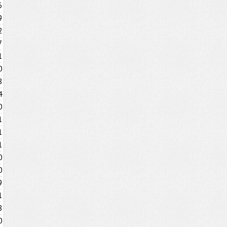
6
9
2
7
1
0
8
4
0
1
1
1
0
0
9
1
8
0