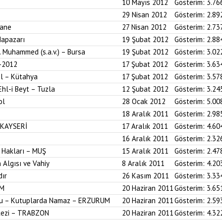
10 Mayıs 2012
Gösterim:
3.76
29 Nisan 2012
Gösterim:
2.89
hane
27 Nisan 2012
Gösterim:
2.73
dapazarı
19 Şubat 2012
Gösterim:
2.88
z. Muhammed (s.a.v.) – Bursa
19 Şubat 2012
Gösterim:
3.02
-2012
17 Şubat 2012
Gösterim:
3.63
ol – Kütahya
17 Şubat 2012
Gösterim:
3.57
Ehl-i Beyt – Tuzla
12 Şubat 2012
Gösterim:
3.24
ol
28 Ocak 2012
Gösterim:
5.00
18 Aralık 2011
Gösterim:
2.98
 KAYSERİ
17 Aralık 2011
Gösterim:
4.60
16 Aralık 2011
Gösterim:
2.32
 Hakları – MUŞ
15 Aralık 2011
Gösterim:
2.47
 Algısı ve Vahiy
8 Aralık 2011
Gösterim:
4.20
dır
26 Kasım 2011
Gösterim:
3.33
UM
20 Haziran 2011
Gösterim:
3.65
onu – Kutuplarda Namaz – ERZURUM
20 Haziran 2011
Gösterim:
2.59
kezi – TRABZON
20 Haziran 2011
Gösterim:
4.32