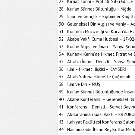
27
Kıraat Tarihi – Prof. Dr. Sıtkı GÜLLE
28
Kur’an Sünnet Bütünlüğü – Niğde
29
İman ve Gençlik – Eğitimder Kağıt
30
Geleneksel Din Algısı ve Vahiy – A
31
Kur’an’ın Mucizeliği ve Kur’an’da H
32
Akabe Vakfı Cuma Hutbesi – 17-02
33
Kur’an Algısı ve İman – Yahya Şen
34
Kur’an-ı Kerim’de Hikmet, Fıtrat ve 
35
Allah’a İman – Denizli – Yahya Şen
36
İlim – Hikmet İlişkisi – KAYSERİ
37
Allah Yoluna Hikmetle Çağırmak –
38
İlim ve Din – MUŞ
39
Kur’an Sünnet Bütünlüğünde İnsan
40
Akabe Konferansı – Geleneksel Din
41
Konferans – Denizli – Servet Bayın
42
Abdurrahman Gazi Vakfı – ERZUR
43
İlahiyat Fakültesi Konferans Sal
44
Hamamizade İhsan Bey Kültür Mer