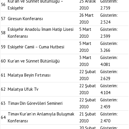
Kur’an ve Sünnet Bütünlüğü –
25 Aralık
Gösterim:
56
Eskişehir
2010
2.739
26 Mart
Gösterim:
57
Giresun Konferansı
2010
2.524
Eskişehir Anadolu İmam Hatip Lisesi
5 Mart
Gösterim:
58
Konferansı
2010
2.599
5 Mart
Gösterim:
59
Eskişehir Camii – Cuma Hutbesi
2010
3.266
3 Mart
Gösterim:
60
Kur’an ve Sünnet Bütünlüğü
2010
4.081
22 Şubat
Gösterim:
61
Malatya Beyin Fırtınası
2010
2.629
22 Şubat
Gösterim:
62
Malatya Ufuk Tv
2010
4.104
22 Şubat
Gösterim:
63
Timav Din Görevlileri Semineri
2010
2.439
Timav Kur’an’ın Anlamıyla Buluşmak
21 Şubat
Gösterim:
64
Konferansı
2010
2.470
20 Şubat
Gösterim: