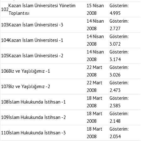
Kazan İslam Üniversitesi Yönetim
15 Nisan
Gösterim:
102
Toplantısı
2008
4.995
14 Nisan
Gösterim:
103
Kazan İslam Üniversitesi -3
2008
2.727
14 Nisan
Gösterim:
104
Kazan İslam Üniversitesi -1
2008
3.072
14 Nisan
Gösterim:
105
Kazan İslam Üniversitesi -2
2008
3.174
22 Mart
Gösterim:
106
Biz ve Yaşlılığımız -1
2008
3.026
22 Mart
Gösterim:
107
Biz ve Yaşlılığımız -2
2008
2.473
18 Mart
Gösterim:
108
İslam Hukukunda İstihsan -1
2008
2.585
18 Mart
Gösterim:
109
İslam Hukukunda İstihsan -2
2008
2.148
18 Mart
Gösterim:
110
İslam Hukukunda İstihsan -3
2008
2.034