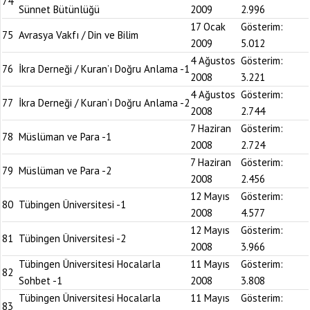
74
Sünnet Bütünlüğü
2009
2.996
17 Ocak
Gösterim:
75
Avrasya Vakfı / Din ve Bilim
2009
5.012
4 Ağustos
Gösterim:
76
İkra Derneği / Kuran’ı Doğru Anlama -1
2008
3.221
4 Ağustos
Gösterim:
77
İkra Derneği / Kuran’ı Doğru Anlama -2
2008
2.744
7 Haziran
Gösterim:
78
Müslüman ve Para -1
2008
2.724
7 Haziran
Gösterim:
79
Müslüman ve Para -2
2008
2.456
12 Mayıs
Gösterim:
80
Tübingen Üniversitesi -1
2008
4.577
12 Mayıs
Gösterim:
81
Tübingen Üniversitesi -2
2008
3.966
Tübingen Üniversitesi Hocalarla
11 Mayıs
Gösterim:
82
Sohbet -1
2008
3.808
Tübingen Üniversitesi Hocalarla
11 Mayıs
Gösterim:
83