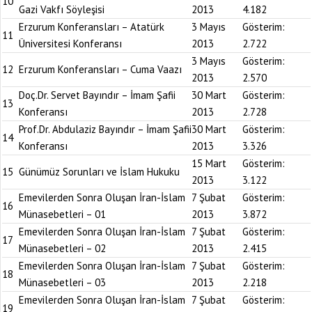
10
Gazi Vakfı Söyleşisi
2013
4.182
Erzurum Konferansları – Atatürk
3 Mayıs
Gösterim:
11
Üniversitesi Konferansı
2013
2.722
3 Mayıs
Gösterim:
12
Erzurum Konferansları – Cuma Vaazı
2013
2.570
Doç.Dr. Servet Bayındır – İmam Şafii
30 Mart
Gösterim:
13
Konferansı
2013
2.728
Prof.Dr. Abdulaziz Bayındır – İmam Şafii
30 Mart
Gösterim:
14
Konferansı
2013
3.326
15 Mart
Gösterim:
15
Günümüz Sorunları ve İslam Hukuku
2013
3.122
Emevilerden Sonra Oluşan İran-İslam
7 Şubat
Gösterim:
16
Münasebetleri – 01
2013
3.872
Emevilerden Sonra Oluşan İran-İslam
7 Şubat
Gösterim:
17
Münasebetleri – 02
2013
2.415
Emevilerden Sonra Oluşan İran-İslam
7 Şubat
Gösterim:
18
Münasebetleri – 03
2013
2.218
Emevilerden Sonra Oluşan İran-İslam
7 Şubat
Gösterim:
19