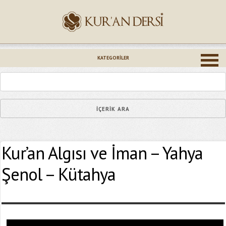
İsminiz (*)
KATEGORILER
Epostanız (*)
Kur’an Algısı ve İman – Yahya
Yaşadığınız Hatanın Ayrıntıları
Şenol – Kütahya
Bağlantıyı Gönderin