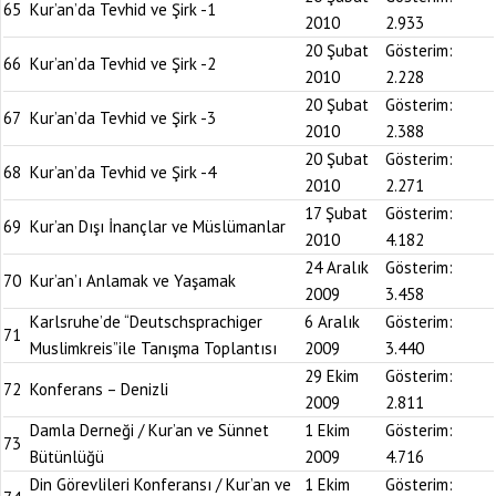
65
Kur’an’da Tevhid ve Şirk -1
2010
2.933
20 Şubat
Gösterim:
66
Kur’an’da Tevhid ve Şirk -2
2010
2.228
20 Şubat
Gösterim:
67
Kur’an’da Tevhid ve Şirk -3
2010
2.388
20 Şubat
Gösterim:
68
Kur’an’da Tevhid ve Şirk -4
2010
2.271
17 Şubat
Gösterim:
69
Kur’an Dışı İnançlar ve Müslümanlar
2010
4.182
24 Aralık
Gösterim:
70
Kur’an’ı Anlamak ve Yaşamak
2009
3.458
Karlsruhe’de “Deutschsprachiger
6 Aralık
Gösterim:
71
Muslimkreis”ile Tanışma Toplantısı
2009
3.440
29 Ekim
Gösterim:
72
Konferans – Denizli
2009
2.811
Damla Derneği / Kur’an ve Sünnet
1 Ekim
Gösterim:
73
Bütünlüğü
2009
4.716
Din Görevlileri Konferansı / Kur’an ve
1 Ekim
Gösterim: