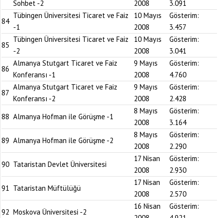
Sohbet -2
2008
3.091
Tübingen Üniversitesi Ticaret ve Faiz
10 Mayıs
Gösterim:
84
-1
2008
3.457
Tübingen Üniversitesi Ticaret ve Faiz
10 Mayıs
Gösterim:
85
-2
2008
3.041
Almanya Stutgart Ticaret ve Faiz
9 Mayıs
Gösterim:
86
Konferansı -1
2008
4.760
Almanya Stutgart Ticaret ve Faiz
9 Mayıs
Gösterim:
87
Konferansı -2
2008
2.428
8 Mayıs
Gösterim:
88
Almanya Hofman ile Görüşme -1
2008
3.164
8 Mayıs
Gösterim:
89
Almanya Hofman ile Görüşme -2
2008
2.290
17 Nisan
Gösterim:
90
Tataristan Devlet Üniversitesi
2008
2.930
17 Nisan
Gösterim:
91
Tataristan Müftülüğü
2008
2.570
16 Nisan
Gösterim:
92
Moskova Üniversitesi -2
2008
4.921