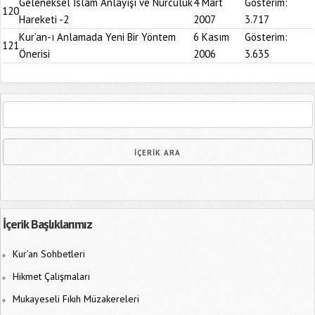
Geleneksel İslam Anlayışı ve Nurculuk
4 Mart
Gösterim:
120
Hareketi -2
2007
3.717
Kur’an-ı Anlamada Yeni Bir Yöntem
6 Kasım
Gösterim:
121
Önerisi
2006
3.635
İçerik Başlıklarımız
Kur’an Sohbetleri
Hikmet Çalışmaları
Mukayeseli Fıkıh Müzakereleri