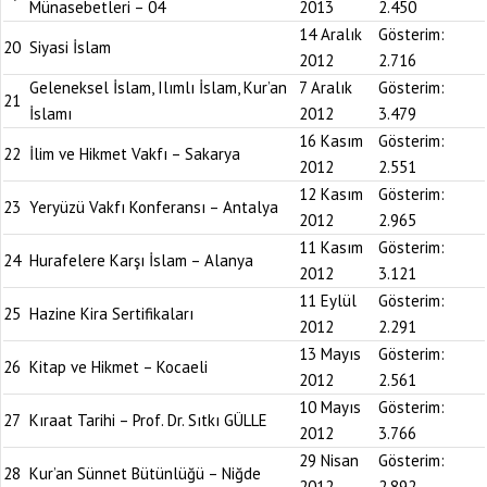
Münasebetleri – 04
2013
2.450
14 Aralık
Gösterim:
20
Siyasi İslam
2012
2.716
Geleneksel İslam, Ilımlı İslam, Kur’an
7 Aralık
Gösterim:
21
İslamı
2012
3.479
16 Kasım
Gösterim:
22
İlim ve Hikmet Vakfı – Sakarya
2012
2.551
12 Kasım
Gösterim:
23
Yeryüzü Vakfı Konferansı – Antalya
2012
2.965
11 Kasım
Gösterim:
24
Hurafelere Karşı İslam – Alanya
2012
3.121
11 Eylül
Gösterim:
25
Hazine Kira Sertifikaları
2012
2.291
13 Mayıs
Gösterim:
26
Kitap ve Hikmet – Kocaeli
2012
2.561
10 Mayıs
Gösterim:
27
Kıraat Tarihi – Prof. Dr. Sıtkı GÜLLE
2012
3.766
29 Nisan
Gösterim:
28
Kur’an Sünnet Bütünlüğü – Niğde
2012
2.892