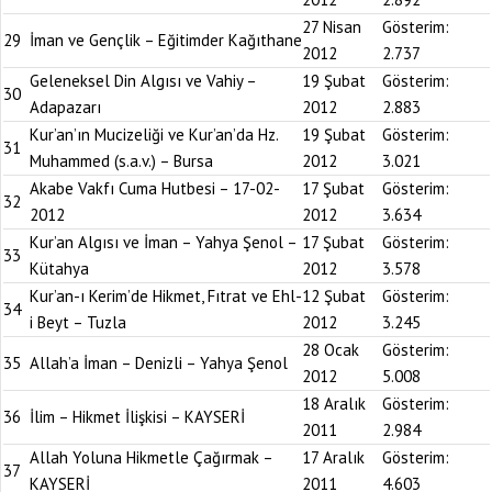
27 Nisan
Gösterim:
29
İman ve Gençlik – Eğitimder Kağıthane
2012
2.737
Geleneksel Din Algısı ve Vahiy –
19 Şubat
Gösterim:
30
Adapazarı
2012
2.883
Kur’an’ın Mucizeliği ve Kur’an’da Hz.
19 Şubat
Gösterim:
31
Muhammed (s.a.v.) – Bursa
2012
3.021
Akabe Vakfı Cuma Hutbesi – 17-02-
17 Şubat
Gösterim:
32
2012
2012
3.634
Kur’an Algısı ve İman – Yahya Şenol –
17 Şubat
Gösterim:
33
Kütahya
2012
3.578
Kur’an-ı Kerim’de Hikmet, Fıtrat ve Ehl-
12 Şubat
Gösterim:
34
i Beyt – Tuzla
2012
3.245
28 Ocak
Gösterim:
35
Allah’a İman – Denizli – Yahya Şenol
2012
5.008
18 Aralık
Gösterim:
36
İlim – Hikmet İlişkisi – KAYSERİ
2011
2.984
Allah Yoluna Hikmetle Çağırmak –
17 Aralık
Gösterim:
37
KAYSERİ
2011
4.603