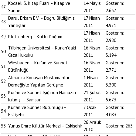
Kocaeli 3. Kitap Fuarı – Kitap ve
14 Mayıs
Gösterim:
47
Sünnet
2011
2.637
Darul Erkam E.V. – Doğru Bildiğimiz
17 Nisan
Gösterim:
48
Yanlışlar
2011
4.971
17 Nisan
Gösterim:
49
Plettenberg – Kutlu Doğum
2011
2.980
Tübingen Üniversitesi – Kur’an’daki
16 Nisan
Gösterim:
50
Ceza Hukuku
2011
3.194
Wiesbaden – Kur’an ve Sünnet
16 Nisan
Gösterim:
51
Bütünlüğü
2011
2.771
Almanca Konuşan Müslamanlar
1 Nisan
Gösterim:
52
Derneğiyle Yapılan Görüşme
2011
3.300
Kur’an ve Sünnet Işığında Namazın
21 Şubat
Gösterim:
53
Kılınışı – Samsun
2011
5.673
Kur’an ve Sünnet Bütünlüğü –
7 Ocak
Gösterim:
54
Eskişehir
2011
4.083
26 Aralık
55
Yunus Emre Kültür Merkezi – Eskişehir
Gösterim:
265
2010