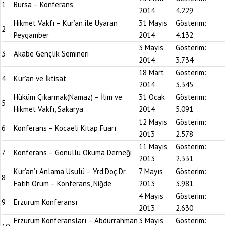
1
Bursa – Konferans
2014
4.229
Hikmet Vakfı – Kur’an ile Uyaran
31 Mayıs
Gösterim:
2
Peygamber
2014
4.132
3 Mayıs
Gösterim:
3
Akabe Gençlik Semineri
2014
3.734
18 Mart
Gösterim:
4
Kur’an ve İktisat
2014
3.345
Hüküm Çıkarmak(Namaz) – İlim ve
31 Ocak
Gösterim:
5
Hikmet Vakfı, Sakarya
2014
5.091
12 Mayıs
Gösterim:
6
Konferans – Kocaeli Kitap Fuarı
2013
2.578
11 Mayıs
Gösterim:
7
Konferans – Gönüllü Okuma Derneği
2013
2.331
Kur’an’ı Anlama Usulü – Yrd.Doç.Dr.
7 Mayıs
Gösterim:
8
Fatih Orum – Konferans, Niğde
2013
3.981
4 Mayıs
Gösterim:
9
Erzurum Konferansı
2013
2.630
Erzurum Konferansları – Abdurrahman
3 Mayıs
Gösterim: