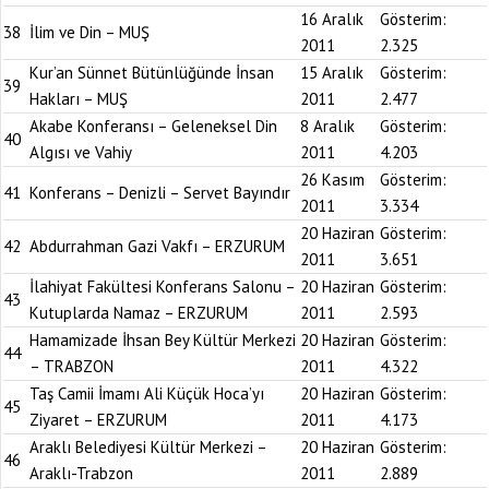
16 Aralık
Gösterim:
38
İlim ve Din – MUŞ
2011
2.325
Kur’an Sünnet Bütünlüğünde İnsan
15 Aralık
Gösterim:
39
Hakları – MUŞ
2011
2.477
Akabe Konferansı – Geleneksel Din
8 Aralık
Gösterim:
40
Algısı ve Vahiy
2011
4.203
26 Kasım
Gösterim:
41
Konferans – Denizli – Servet Bayındır
2011
3.334
20 Haziran
Gösterim:
42
Abdurrahman Gazi Vakfı – ERZURUM
2011
3.651
İlahiyat Fakültesi Konferans Salonu –
20 Haziran
Gösterim:
43
Kutuplarda Namaz – ERZURUM
2011
2.593
Hamamizade İhsan Bey Kültür Merkezi
20 Haziran
Gösterim:
44
– TRABZON
2011
4.322
Taş Camii İmamı Ali Küçük Hoca’yı
20 Haziran
Gösterim:
45
Ziyaret – ERZURUM
2011
4.173
Araklı Belediyesi Kültür Merkezi –
20 Haziran
Gösterim:
46
Araklı-Trabzon
2011
2.889