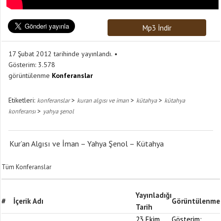
Mp3 İndir
17 Şubat 2012 tarihinde yayınlandı.
Gösterim:
3.578
görüntülenme
Konferanslar
Etiketleri:
>
>
>
konferanslar
kuran algısı ve iman
kütahya
kütahya
>
konferansı
yahya şenol
Kur’an Algısı ve İman – Yahya Şenol – Kütahya
Tüm Konferanslar
Yayınladığı
#
İçerik Adı
Görüntülenme
Tarih
23 Ekim
Gösterim: