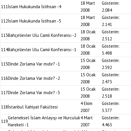
18 Mart
Gösterim:
111
İslam Hukukunda İstihsan -4
2008
2.084
18 Mart
Gösterim:
112
İslam Hukukunda İstihsan -5
2008
2.141
18 Ocak
Gösterim:
113
Bahçelievler Ulu Camii Konferansı -2
2008
2.512
18 Ocak
Gösterim:
114
Bahçelievler Ulu Camii Konferansı -1
2008
3.498
15 Ocak
Gösterim:
115
Dinde Zorlama Var mıdır? -1
2008
2.592
15 Ocak
Gösterim:
116
Dinde Zorlama Var mıdır? -2
2008
2.473
15 Ocak
Gösterim:
117
Dinde Zorlama Var mıdır? -3
2008
2.518
4 Ekim
Gösterim:
118
İstanbul İlahiyat Fakültesi
2007
3.377
Geleneksel İslam Anlayışı ve Nurculuk
4 Mart
Gösterim:
119
Hareketi -1
2007
4.463