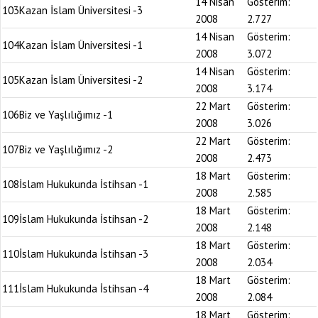
14 Nisan
Gösterim:
103
Kazan İslam Üniversitesi -3
2008
2.727
14 Nisan
Gösterim:
104
Kazan İslam Üniversitesi -1
2008
3.072
14 Nisan
Gösterim:
105
Kazan İslam Üniversitesi -2
2008
3.174
22 Mart
Gösterim:
106
Biz ve Yaşlılığımız -1
2008
3.026
22 Mart
Gösterim:
107
Biz ve Yaşlılığımız -2
2008
2.473
18 Mart
Gösterim:
108
İslam Hukukunda İstihsan -1
2008
2.585
18 Mart
Gösterim:
109
İslam Hukukunda İstihsan -2
2008
2.148
18 Mart
Gösterim:
110
İslam Hukukunda İstihsan -3
2008
2.034
18 Mart
Gösterim:
111
İslam Hukukunda İstihsan -4
2008
2.084
18 Mart
Gösterim: