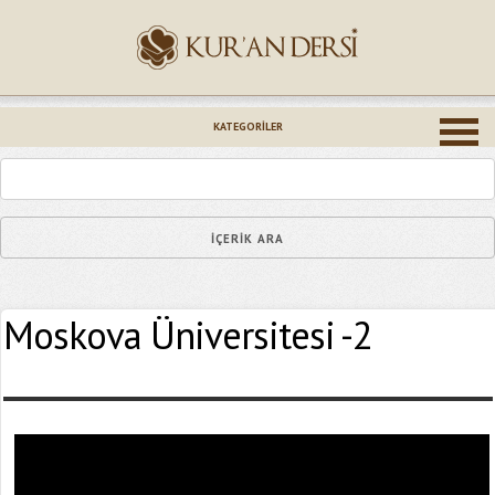
İsminiz (*)
KATEGORILER
Epostanız (*)
Moskova Üniversitesi -2
Yaşadığınız Hatanın Ayrıntıları
Bağlantıyı Gönderin