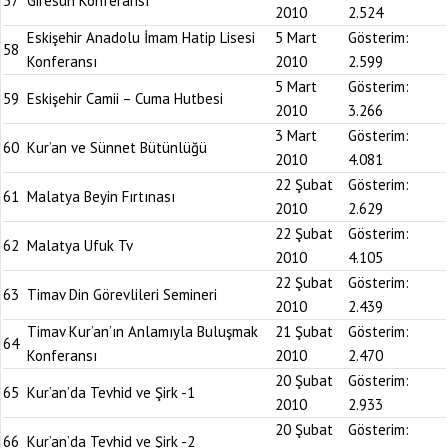
57
Giresun Konferansı
2010
2.524
Eskişehir Anadolu İmam Hatip Lisesi
5 Mart
Gösterim:
58
Konferansı
2010
2.599
5 Mart
Gösterim:
59
Eskişehir Camii – Cuma Hutbesi
2010
3.266
3 Mart
Gösterim:
60
Kur’an ve Sünnet Bütünlüğü
2010
4.081
22 Şubat
Gösterim:
61
Malatya Beyin Fırtınası
2010
2.629
22 Şubat
Gösterim:
62
Malatya Ufuk Tv
2010
4.105
22 Şubat
Gösterim:
63
Timav Din Görevlileri Semineri
2010
2.439
Timav Kur’an’ın Anlamıyla Buluşmak
21 Şubat
Gösterim:
64
Konferansı
2010
2.470
20 Şubat
Gösterim:
65
Kur’an’da Tevhid ve Şirk -1
2010
2.933
20 Şubat
Gösterim:
66
Kur’an’da Tevhid ve Şirk -2