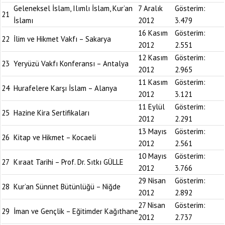
Geleneksel İslam, Ilımlı İslam, Kur’an
7 Aralık
Gösterim:
21
İslamı
2012
3.479
16 Kasım
Gösterim:
22
İlim ve Hikmet Vakfı – Sakarya
2012
2.551
12 Kasım
Gösterim:
23
Yeryüzü Vakfı Konferansı – Antalya
2012
2.965
11 Kasım
Gösterim:
24
Hurafelere Karşı İslam – Alanya
2012
3.121
11 Eylül
Gösterim:
25
Hazine Kira Sertifikaları
2012
2.291
13 Mayıs
Gösterim:
26
Kitap ve Hikmet – Kocaeli
2012
2.561
10 Mayıs
Gösterim:
27
Kıraat Tarihi – Prof. Dr. Sıtkı GÜLLE
2012
3.766
29 Nisan
Gösterim:
28
Kur’an Sünnet Bütünlüğü – Niğde
2012
2.892
27 Nisan
Gösterim:
29
İman ve Gençlik – Eğitimder Kağıthane
2012
2.737