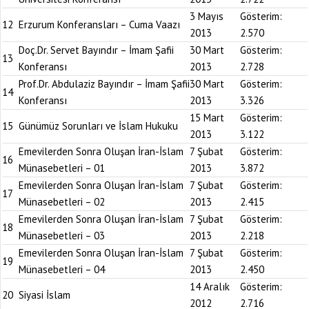
3 Mayıs
Gösterim:
12
Erzurum Konferansları – Cuma Vaazı
2013
2.570
Doç.Dr. Servet Bayındır – İmam Şafii
30 Mart
Gösterim:
13
Konferansı
2013
2.728
Prof.Dr. Abdulaziz Bayındır – İmam Şafii
30 Mart
Gösterim:
14
Konferansı
2013
3.326
15 Mart
Gösterim:
15
Günümüz Sorunları ve İslam Hukuku
2013
3.122
Emevilerden Sonra Oluşan İran-İslam
7 Şubat
Gösterim:
16
Münasebetleri – 01
2013
3.872
Emevilerden Sonra Oluşan İran-İslam
7 Şubat
Gösterim:
17
Münasebetleri – 02
2013
2.415
Emevilerden Sonra Oluşan İran-İslam
7 Şubat
Gösterim:
18
Münasebetleri – 03
2013
2.218
Emevilerden Sonra Oluşan İran-İslam
7 Şubat
Gösterim:
19
Münasebetleri – 04
2013
2.450
14 Aralık
Gösterim:
20
Siyasi İslam
2012
2.716