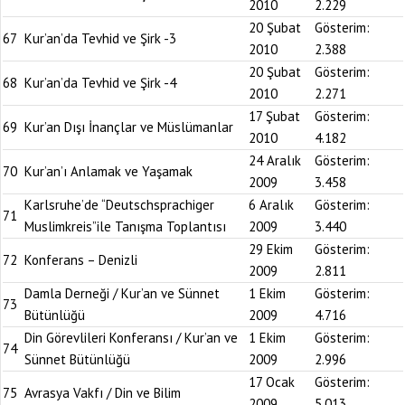
2010
2.229
20 Şubat
Gösterim:
67
Kur’an’da Tevhid ve Şirk -3
2010
2.388
20 Şubat
Gösterim:
68
Kur’an’da Tevhid ve Şirk -4
2010
2.271
17 Şubat
Gösterim:
69
Kur’an Dışı İnançlar ve Müslümanlar
2010
4.182
24 Aralık
Gösterim:
70
Kur’an’ı Anlamak ve Yaşamak
2009
3.458
Karlsruhe’de “Deutschsprachiger
6 Aralık
Gösterim:
71
Muslimkreis”ile Tanışma Toplantısı
2009
3.440
29 Ekim
Gösterim:
72
Konferans – Denizli
2009
2.811
Damla Derneği / Kur’an ve Sünnet
1 Ekim
Gösterim:
73
Bütünlüğü
2009
4.716
Din Görevlileri Konferansı / Kur’an ve
1 Ekim
Gösterim:
74
Sünnet Bütünlüğü
2009
2.996
17 Ocak
Gösterim:
75
Avrasya Vakfı / Din ve Bilim
2009
5.013