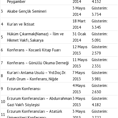
Peygamber
2014
4.132
3 Mayıs
Gösterim:
3
Akabe Gençlik Semineri
2014
3.734
18 Mart
Gösterim:
4
Kur’an ve İktisat
2014
3.345
Hüküm Çıkarmak(Namaz) – İlim ve
31 Ocak
Gösterim:
5
Hikmet Vakfı, Sakarya
2014
5.091
12 Mayıs
Gösterim:
6
Konferans – Kocaeli Kitap Fuarı
2013
2.579
11 Mayıs
Gösterim:
7
Konferans – Gönüllü Okuma Derneği
2013
2.331
Kur’an’ı Anlama Usulü – Yrd.Doç.Dr.
7 Mayıs
Gösterim:
8
Fatih Orum – Konferans, Niğde
2013
3.981
4 Mayıs
Gösterim:
9
Erzurum Konferansı
2013
2.630
Erzurum Konferansları – Abdurrahman
3 Mayıs
Gösterim:
10
Gazi Vakfı Söyleşisi
2013
4.182
Erzurum Konferansları – Atatürk
3 Mayıs
Gösterim:
11
Üniversitesi Konferansı
2013
2.722