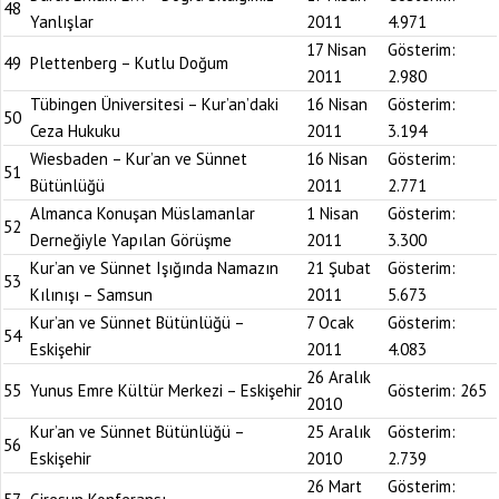
48
Yanlışlar
2011
4.971
17 Nisan
Gösterim:
49
Plettenberg – Kutlu Doğum
2011
2.980
Tübingen Üniversitesi – Kur’an’daki
16 Nisan
Gösterim:
50
Ceza Hukuku
2011
3.194
Wiesbaden – Kur’an ve Sünnet
16 Nisan
Gösterim:
51
Bütünlüğü
2011
2.771
Almanca Konuşan Müslamanlar
1 Nisan
Gösterim:
52
Derneğiyle Yapılan Görüşme
2011
3.300
Kur’an ve Sünnet Işığında Namazın
21 Şubat
Gösterim:
53
Kılınışı – Samsun
2011
5.673
Kur’an ve Sünnet Bütünlüğü –
7 Ocak
Gösterim:
54
Eskişehir
2011
4.083
26 Aralık
55
Yunus Emre Kültür Merkezi – Eskişehir
Gösterim:
265
2010
Kur’an ve Sünnet Bütünlüğü –
25 Aralık
Gösterim:
56
Eskişehir
2010
2.739
26 Mart
Gösterim: