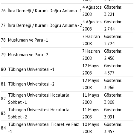
4 Ağustos
Gösterim:
76
İkra Derneği / Kuran’ı Doğru Anlama -1
2008
3.221
4 Ağustos
Gösterim:
77
İkra Derneği / Kuran’ı Doğru Anlama -2
2008
2.744
7 Haziran
Gösterim:
78
Müslüman ve Para -1
2008
2.724
7 Haziran
Gösterim:
79
Müslüman ve Para -2
2008
2.456
12 Mayıs
Gösterim:
80
Tübingen Üniversitesi -1
2008
4.577
12 Mayıs
Gösterim:
81
Tübingen Üniversitesi -2
2008
3.966
Tübingen Üniversitesi Hocalarla
11 Mayıs
Gösterim:
82
Sohbet -1
2008
3.808
Tübingen Üniversitesi Hocalarla
11 Mayıs
Gösterim:
83
Sohbet -2
2008
3.091
Tübingen Üniversitesi Ticaret ve Faiz
10 Mayıs
Gösterim:
84
-1
2008
3.457