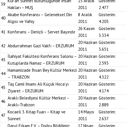
Kur’an Sünnet Bütünlüğünde İnsan
15 Aralık
Gösterim:
39
Hakları – MUŞ
2011
2.477
Akabe Konferansı – Geleneksel Din
8 Aralık
Gösterim:
40
Algısı ve Vahiy
2011
4.203
26 Kasım
Gösterim:
41
Konferans – Denizli – Servet Bayındır
2011
3.334
20 Haziran
Gösterim:
42
Abdurrahman Gazi Vakfı – ERZURUM
2011
3.651
İlahiyat Fakültesi Konferans Salonu –
20 Haziran
Gösterim:
43
Kutuplarda Namaz – ERZURUM
2011
2.593
Hamamizade İhsan Bey Kültür Merkezi
20 Haziran
Gösterim:
44
– TRABZON
2011
4.322
Taş Camii İmamı Ali Küçük Hoca’yı
20 Haziran
Gösterim:
45
Ziyaret – ERZURUM
2011
4.174
Araklı Belediyesi Kültür Merkezi –
20 Haziran
Gösterim:
46
Araklı-Trabzon
2011
2.889
Kocaeli 3. Kitap Fuarı – Kitap ve
14 Mayıs
Gösterim:
47
Sünnet
2011
2.637
Darul Erkam E.V. – Doğru Bildiğimiz
17 Nisan
Gösterim: