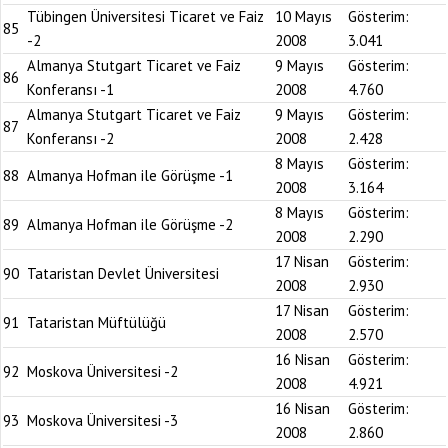
Tübingen Üniversitesi Ticaret ve Faiz
10 Mayıs
Gösterim:
85
-2
2008
3.041
Almanya Stutgart Ticaret ve Faiz
9 Mayıs
Gösterim:
86
Konferansı -1
2008
4.760
Almanya Stutgart Ticaret ve Faiz
9 Mayıs
Gösterim:
87
Konferansı -2
2008
2.428
8 Mayıs
Gösterim:
88
Almanya Hofman ile Görüşme -1
2008
3.164
8 Mayıs
Gösterim:
89
Almanya Hofman ile Görüşme -2
2008
2.290
17 Nisan
Gösterim:
90
Tataristan Devlet Üniversitesi
2008
2.930
17 Nisan
Gösterim:
91
Tataristan Müftülüğü
2008
2.570
16 Nisan
Gösterim:
92
Moskova Üniversitesi -2
2008
4.921
16 Nisan
Gösterim:
93
Moskova Üniversitesi -3
2008
2.860