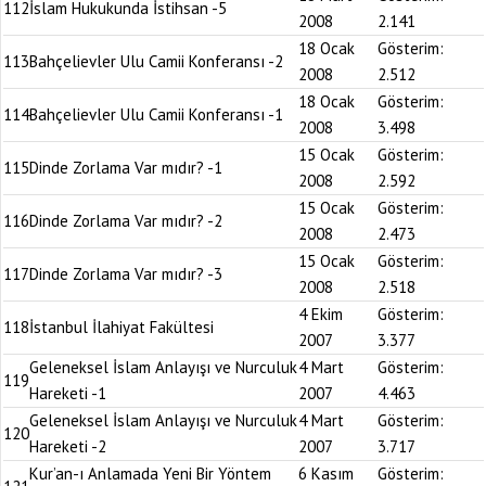
112
İslam Hukukunda İstihsan -5
2008
2.141
18 Ocak
Gösterim:
113
Bahçelievler Ulu Camii Konferansı -2
2008
2.512
18 Ocak
Gösterim:
114
Bahçelievler Ulu Camii Konferansı -1
2008
3.498
15 Ocak
Gösterim:
115
Dinde Zorlama Var mıdır? -1
2008
2.592
15 Ocak
Gösterim:
116
Dinde Zorlama Var mıdır? -2
2008
2.473
15 Ocak
Gösterim:
117
Dinde Zorlama Var mıdır? -3
2008
2.518
4 Ekim
Gösterim:
118
İstanbul İlahiyat Fakültesi
2007
3.377
Geleneksel İslam Anlayışı ve Nurculuk
4 Mart
Gösterim:
119
Hareketi -1
2007
4.463
Geleneksel İslam Anlayışı ve Nurculuk
4 Mart
Gösterim:
120
Hareketi -2
2007
3.717
Kur’an-ı Anlamada Yeni Bir Yöntem
6 Kasım
Gösterim: