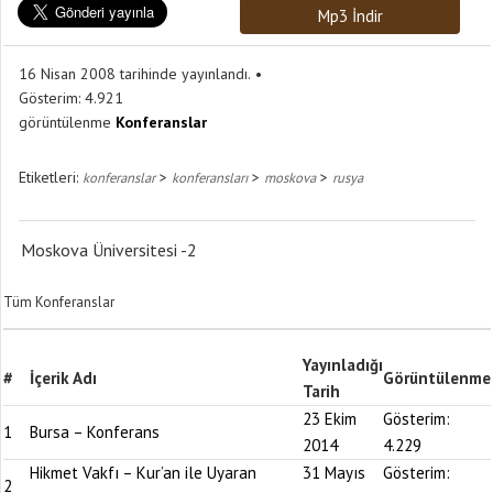
Mp3 İndir
16 Nisan 2008 tarihinde yayınlandı.
Gösterim:
4.921
görüntülenme
Konferanslar
Etiketleri:
>
>
>
konferanslar
konferansları
moskova
rusya
Moskova Üniversitesi -2
Tüm Konferanslar
Yayınladığı
#
İçerik Adı
Görüntülenme
Tarih
23 Ekim
Gösterim:
1
Bursa – Konferans
2014
4.229
Hikmet Vakfı – Kur’an ile Uyaran
31 Mayıs
Gösterim:
2