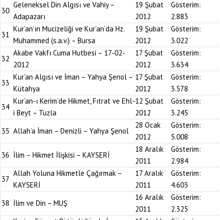
Geleneksel Din Algısı ve Vahiy –
19 Şubat
Gösterim:
30
Adapazarı
2012
2.883
Kur’an’ın Mucizeliği ve Kur’an’da Hz.
19 Şubat
Gösterim:
31
Muhammed (s.a.v.) – Bursa
2012
3.022
Akabe Vakfı Cuma Hutbesi – 17-02-
17 Şubat
Gösterim:
32
2012
2012
3.634
Kur’an Algısı ve İman – Yahya Şenol –
17 Şubat
Gösterim:
33
Kütahya
2012
3.578
Kur’an-ı Kerim’de Hikmet, Fıtrat ve Ehl-
12 Şubat
Gösterim:
34
i Beyt – Tuzla
2012
3.245
28 Ocak
Gösterim:
35
Allah’a İman – Denizli – Yahya Şenol
2012
5.008
18 Aralık
Gösterim:
36
İlim – Hikmet İlişkisi – KAYSERİ
2011
2.984
Allah Yoluna Hikmetle Çağırmak –
17 Aralık
Gösterim:
37
KAYSERİ
2011
4.603
16 Aralık
Gösterim:
38
İlim ve Din – MUŞ
2011
2.325