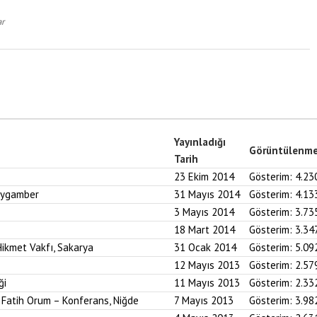
ar
Yayınladığı
Görüntülenm
Tarih
23 Ekim 2014
Gösterim:
4.23
Peygamber
31 Mayıs 2014
Gösterim:
4.13
3 Mayıs 2014
Gösterim:
3.73
18 Mart 2014
Gösterim:
3.34
ikmet Vakfı, Sakarya
31 Ocak 2014
Gösterim:
5.09
12 Mayıs 2013
Gösterim:
2.57
ği
11 Mayıs 2013
Gösterim:
2.33
. Fatih Orum – Konferans, Niğde
7 Mayıs 2013
Gösterim:
3.98