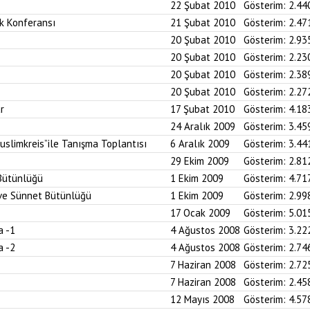
22 Şubat 2010
Gösterim:
2.44
k Konferansı
21 Şubat 2010
Gösterim:
2.47
20 Şubat 2010
Gösterim:
2.93
20 Şubat 2010
Gösterim:
2.23
20 Şubat 2010
Gösterim:
2.38
20 Şubat 2010
Gösterim:
2.27
r
17 Şubat 2010
Gösterim:
4.18
24 Aralık 2009
Gösterim:
3.45
uslimkreis”ile Tanışma Toplantısı
6 Aralık 2009
Gösterim:
3.44
29 Ekim 2009
Gösterim:
2.81
 Bütünlüğü
1 Ekim 2009
Gösterim:
4.71
n ve Sünnet Bütünlüğü
1 Ekim 2009
Gösterim:
2.99
17 Ocak 2009
Gösterim:
5.01
a -1
4 Ağustos 2008
Gösterim:
3.22
a -2
4 Ağustos 2008
Gösterim:
2.74
7 Haziran 2008
Gösterim:
2.72
7 Haziran 2008
Gösterim:
2.45
12 Mayıs 2008
Gösterim:
4.57