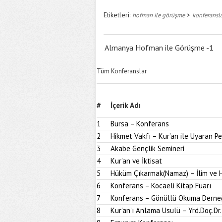
Etiketleri:
>
hofman ile görüşme
konferansl
Almanya Hofman ile Görüşme -1
Tüm Konferanslar
#
İçerik Adı
1
Bursa – Konferans
2
Hikmet Vakfı – Kur’an ile Uyaran 
3
Akabe Gençlik Semineri
4
Kur’an ve İktisat
5
Hüküm Çıkarmak(Namaz) – İlim ve H
6
Konferans – Kocaeli Kitap Fuarı
7
Konferans – Gönüllü Okuma Derne
8
Kur’an’ı Anlama Usulü – Yrd.Doç.Dr