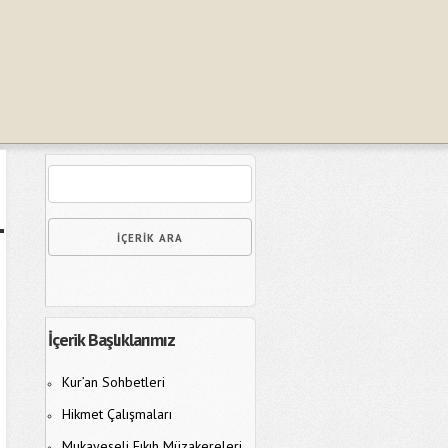
İçerik Başlıklarımız
Kur’an Sohbetleri
Hikmet Çalışmaları
Mukayeseli Fıkıh Müzakereleri