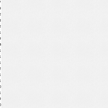
7
9
2
8
2
1
9
4
1
1
1
2
1
1
0
1
9
0