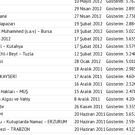
10 Mayıs 2012
Gösterim:
3.76
29 Nisan 2012
Gösterim:
2.89
hane
27 Nisan 2012
Gösterim:
2.73
dapazarı
19 Şubat 2012
Gösterim:
2.88
z. Muhammed (s.a.v.) – Bursa
19 Şubat 2012
Gösterim:
3.02
-2012
17 Şubat 2012
Gösterim:
3.63
ol – Kütahya
17 Şubat 2012
Gösterim:
3.57
Ehl-i Beyt – Tuzla
12 Şubat 2012
Gösterim:
3.24
ol
28 Ocak 2012
Gösterim:
5.01
18 Aralık 2011
Gösterim:
2.98
 KAYSERİ
17 Aralık 2011
Gösterim:
4.60
16 Aralık 2011
Gösterim:
2.32
 Hakları – MUŞ
15 Aralık 2011
Gösterim:
2.47
 Algısı ve Vahiy
8 Aralık 2011
Gösterim:
4.20
dır
26 Kasım 2011
Gösterim:
3.33
UM
20 Haziran 2011
Gösterim:
3.65
onu – Kutuplarda Namaz – ERZURUM
20 Haziran 2011
Gösterim:
2.59
kezi – TRABZON
20 Haziran 2011
Gösterim:
4.32