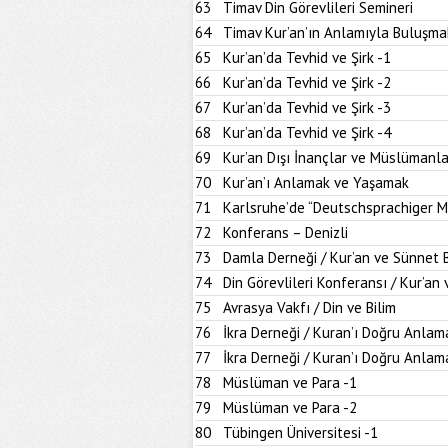
63
Timav Din Görevlileri Semineri
64
Timav Kur’an’ın Anlamıyla Buluşma
65
Kur’an’da Tevhid ve Şirk -1
66
Kur’an’da Tevhid ve Şirk -2
67
Kur’an’da Tevhid ve Şirk -3
68
Kur’an’da Tevhid ve Şirk -4
69
Kur’an Dışı İnançlar ve Müslümanla
70
Kur’an’ı Anlamak ve Yaşamak
71
Karlsruhe’de “Deutschsprachiger M
72
Konferans – Denizli
73
Damla Derneği / Kur’an ve Sünnet
74
Din Görevlileri Konferansı / Kur’a
75
Avrasya Vakfı / Din ve Bilim
76
İkra Derneği / Kuran’ı Doğru Anlam
77
İkra Derneği / Kuran’ı Doğru Anlam
78
Müslüman ve Para -1
79
Müslüman ve Para -2
80
Tübingen Üniversitesi -1