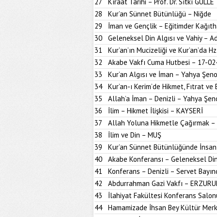
27
Kıraat Tarihi – Prof. Dr. Sıtkı GÜLLE
28
Kur’an Sünnet Bütünlüğü – Niğde
29
İman ve Gençlik – Eğitimder Kağıt
30
Geleneksel Din Algısı ve Vahiy – A
31
Kur’an’ın Mucizeliği ve Kur’an’da H
32
Akabe Vakfı Cuma Hutbesi – 17-02
33
Kur’an Algısı ve İman – Yahya Şen
34
Kur’an-ı Kerim’de Hikmet, Fıtrat ve 
35
Allah’a İman – Denizli – Yahya Şen
36
İlim – Hikmet İlişkisi – KAYSERİ
37
Allah Yoluna Hikmetle Çağırmak –
38
İlim ve Din – MUŞ
39
Kur’an Sünnet Bütünlüğünde İnsan
40
Akabe Konferansı – Geleneksel Din
41
Konferans – Denizli – Servet Bayın
42
Abdurrahman Gazi Vakfı – ERZUR
43
İlahiyat Fakültesi Konferans Sal
44
Hamamizade İhsan Bey Kültür Mer