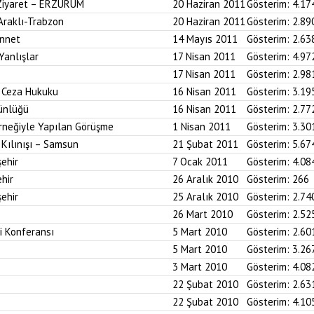
 Ziyaret – ERZURUM
20 Haziran 2011
Gösterim:
4.17
 Araklı-Trabzon
20 Haziran 2011
Gösterim:
2.89
ünnet
14 Mayıs 2011
Gösterim:
2.63
Yanlışlar
17 Nisan 2011
Gösterim:
4.97
17 Nisan 2011
Gösterim:
2.98
i Ceza Hukuku
16 Nisan 2011
Gösterim:
3.19
ünlüğü
16 Nisan 2011
Gösterim:
2.77
neğiyle Yapılan Görüşme
1 Nisan 2011
Gösterim:
3.30
Kılınışı – Samsun
21 Şubat 2011
Gösterim:
5.67
ehir
7 Ocak 2011
Gösterim:
4.08
hir
26 Aralık 2010
Gösterim:
266
ehir
25 Aralık 2010
Gösterim:
2.74
26 Mart 2010
Gösterim:
2.52
i Konferansı
5 Mart 2010
Gösterim:
2.60
5 Mart 2010
Gösterim:
3.26
3 Mart 2010
Gösterim:
4.08
22 Şubat 2010
Gösterim:
2.63
22 Şubat 2010
Gösterim:
4.10