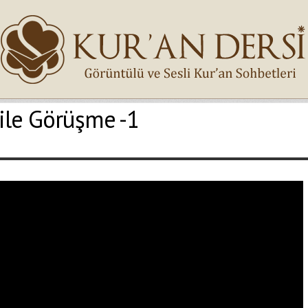
le Görüşme -1
İsminiz (*)
Epostanız (*)
Yaşadığınız Hatanın Ayrıntıları