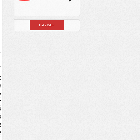
Hata Bildir
e
0
3
5
7
2
9
2
2