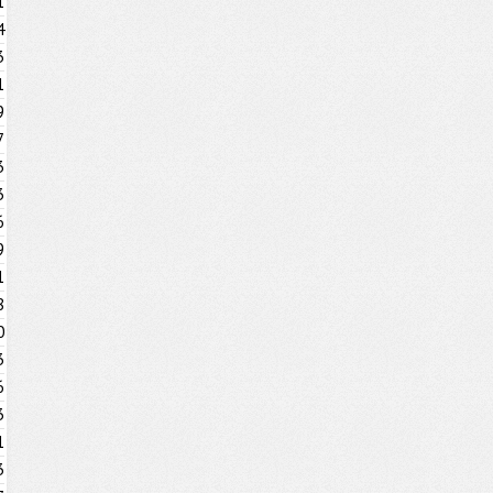
1
4
3
1
9
7
3
3
6
9
1
8
0
3
6
3
1
3