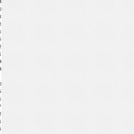
4
0
8
2
1
5
2
1
4
4
0
5
1
7
2
1
5