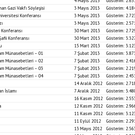
4 Mayıs 2013
Gösterim:
2.63
an Gazi Vakfı Söyleşisi
3 Mayıs 2013
Gösterim:
4.18
iversitesi Konferansı
3 Mayıs 2013
Gösterim:
2.72
zı
3 Mayıs 2013
Gösterim:
2.57
i Konferansı
30 Mart 2013
Gösterim:
2.72
Şafii Konferansı
30 Mart 2013
Gösterim:
3.32
u
15 Mart 2013
Gösterim:
3.12
am Münasebetleri – 01
7 Şubat 2013
Gösterim:
3.87
am Münasebetleri – 02
7 Şubat 2013
Gösterim:
2.41
am Münasebetleri – 03
7 Şubat 2013
Gösterim:
2.21
am Münasebetleri – 04
7 Şubat 2013
Gösterim:
2.45
14 Aralık 2012
Gösterim:
2.71
an İslamı
7 Aralık 2012
Gösterim:
3.48
16 Kasım 2012
Gösterim:
2.55
a
12 Kasım 2012
Gösterim:
2.96
11 Kasım 2012
Gösterim:
3.12
11 Eylül 2012
Gösterim:
2.29
13 Mayıs 2012
Gösterim:
2.56