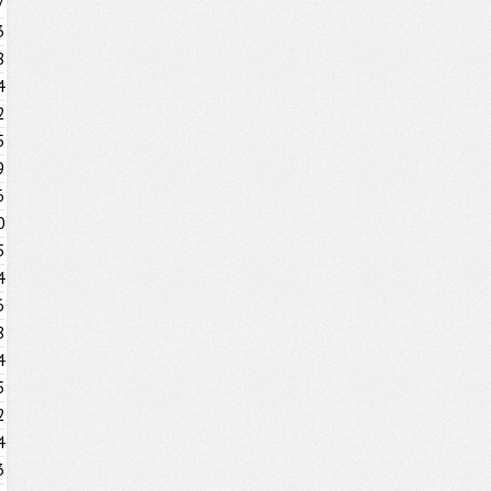
7
3
8
4
2
5
9
6
0
5
4
6
8
4
5
2
4
3