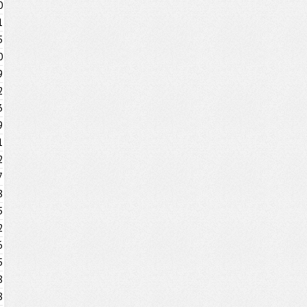
0
1
5
0
9
2
3
9
1
2
7
8
5
2
6
5
8
8