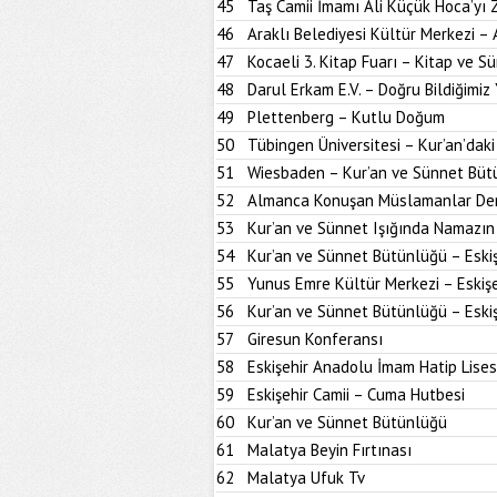
45
Taş Camii İmamı Ali Küçük Hoca’yı
46
Araklı Belediyesi Kültür Merkezi –
47
Kocaeli 3. Kitap Fuarı – Kitap ve S
48
Darul Erkam E.V. – Doğru Bildiğimiz 
49
Plettenberg – Kutlu Doğum
50
Tübingen Üniversitesi – Kur’an’dak
51
Wiesbaden – Kur’an ve Sünnet Büt
52
Almanca Konuşan Müslamanlar Der
53
Kur’an ve Sünnet Işığında Namazın 
54
Kur’an ve Sünnet Bütünlüğü – Eskiş
55
Yunus Emre Kültür Merkezi – Eskişe
56
Kur’an ve Sünnet Bütünlüğü – Eskiş
57
Giresun Konferansı
58
Eskişehir Anadolu İmam Hatip Lises
59
Eskişehir Camii – Cuma Hutbesi
60
Kur’an ve Sünnet Bütünlüğü
61
Malatya Beyin Fırtınası
62
Malatya Ufuk Tv