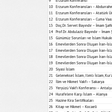
9
Erzurum Konferansı
10
Erzurum Konferansları – Abdurrahm
11
Erzurum Konferansları – Atatürk Ün
12
Erzurum Konferansları – Cuma Vaa
13
Doç.Dr. Servet Bayındır – İmam Şafi
14
Prof.Dr. Abdulaziz Bayındır – İmam 
15
Günümüz Sorunları ve İslam Hukuk
16
Emevilerden Sonra Oluşan İran-İsl
17
Emevilerden Sonra Oluşan İran-İsl
18
Emevilerden Sonra Oluşan İran-İsl
19
Emevilerden Sonra Oluşan İran-İsl
20
Siyasi İslam
21
Geleneksel İslam, Ilımlı İslam, Kur’
22
İlim ve Hikmet Vakfı – Sakarya
23
Yeryüzü Vakfı Konferansı – Antaly
24
Hurafelere Karşı İslam – Alanya
25
Hazine Kira Sertifikaları
26
Kitap ve Hikmet – Kocaeli