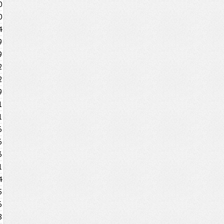
0
0
4
9
9
2
2
9
1
1
6
6
3
1
4
5
6
8