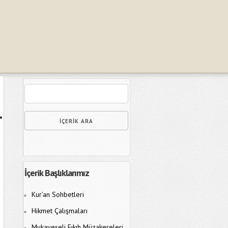
İçerik Başlıklarımız
Kur’an Sohbetleri
Hikmet Çalışmaları
Mukayeseli Fıkıh Müzakereleri