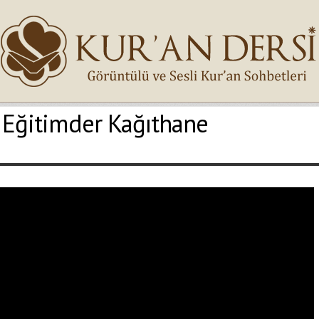
 Eğitimder Kağıthane
İsminiz (*)
Epostanız (*)
Yaşadığınız Hatanın Ayrıntıları