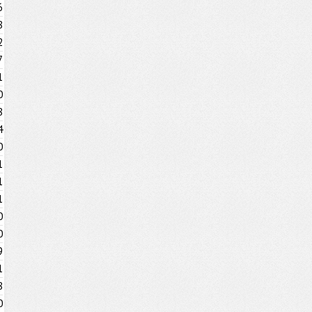
6
8
2
7
1
0
8
4
0
1
1
1
0
0
9
1
8
0