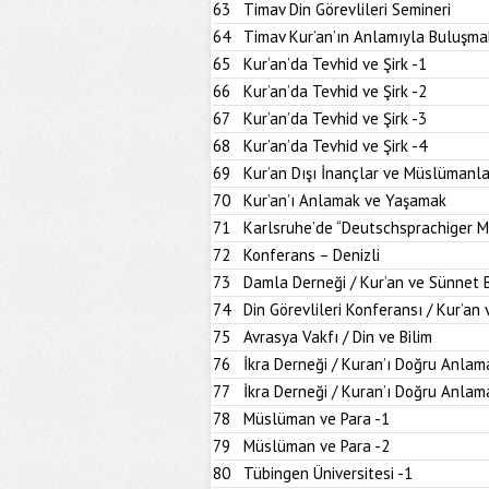
63
Timav Din Görevlileri Semineri
64
Timav Kur’an’ın Anlamıyla Buluşma
65
Kur’an’da Tevhid ve Şirk -1
66
Kur’an’da Tevhid ve Şirk -2
67
Kur’an’da Tevhid ve Şirk -3
68
Kur’an’da Tevhid ve Şirk -4
69
Kur’an Dışı İnançlar ve Müslümanla
70
Kur’an’ı Anlamak ve Yaşamak
71
Karlsruhe’de “Deutschsprachiger M
72
Konferans – Denizli
73
Damla Derneği / Kur’an ve Sünnet
74
Din Görevlileri Konferansı / Kur’a
75
Avrasya Vakfı / Din ve Bilim
76
İkra Derneği / Kuran’ı Doğru Anlam
77
İkra Derneği / Kuran’ı Doğru Anlam
78
Müslüman ve Para -1
79
Müslüman ve Para -2
80
Tübingen Üniversitesi -1