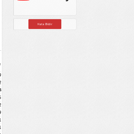
Hata Bildir
e
9
2
4
5
2
9
1
1