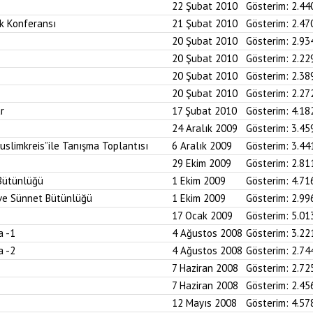
22 Şubat 2010
Gösterim:
2.44
k Konferansı
21 Şubat 2010
Gösterim:
2.47
20 Şubat 2010
Gösterim:
2.93
20 Şubat 2010
Gösterim:
2.22
20 Şubat 2010
Gösterim:
2.38
20 Şubat 2010
Gösterim:
2.27
r
17 Şubat 2010
Gösterim:
4.18
24 Aralık 2009
Gösterim:
3.45
uslimkreis”ile Tanışma Toplantısı
6 Aralık 2009
Gösterim:
3.44
29 Ekim 2009
Gösterim:
2.81
 Bütünlüğü
1 Ekim 2009
Gösterim:
4.71
n ve Sünnet Bütünlüğü
1 Ekim 2009
Gösterim:
2.99
17 Ocak 2009
Gösterim:
5.01
a -1
4 Ağustos 2008
Gösterim:
3.22
a -2
4 Ağustos 2008
Gösterim:
2.74
7 Haziran 2008
Gösterim:
2.72
7 Haziran 2008
Gösterim:
2.45
12 Mayıs 2008
Gösterim:
4.57