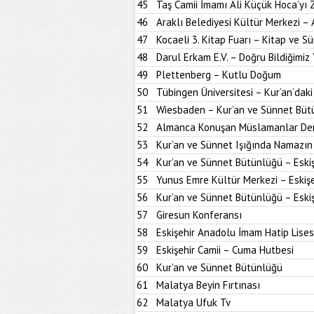
45
Taş Camii İmamı Ali Küçük Hoca’yı
46
Araklı Belediyesi Kültür Merkezi –
47
Kocaeli 3. Kitap Fuarı – Kitap ve S
48
Darul Erkam E.V. – Doğru Bildiğimiz 
49
Plettenberg – Kutlu Doğum
50
Tübingen Üniversitesi – Kur’an’dak
51
Wiesbaden – Kur’an ve Sünnet Büt
52
Almanca Konuşan Müslamanlar Der
53
Kur’an ve Sünnet Işığında Namazın 
54
Kur’an ve Sünnet Bütünlüğü – Eskiş
55
Yunus Emre Kültür Merkezi – Eskişe
56
Kur’an ve Sünnet Bütünlüğü – Eskiş
57
Giresun Konferansı
58
Eskişehir Anadolu İmam Hatip Lises
59
Eskişehir Camii – Cuma Hutbesi
60
Kur’an ve Sünnet Bütünlüğü
61
Malatya Beyin Fırtınası
62
Malatya Ufuk Tv