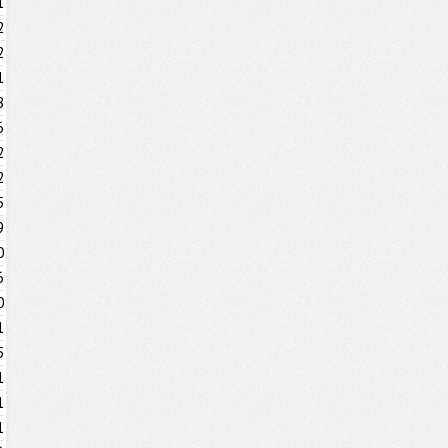
1
2
2
1
8
6
2
2
5
9
0
6
0
1
5
1
1
1