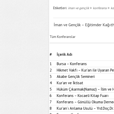
Etiketleri:
>
>
iman ve gençlik
konferansı
ko
İman ve Gençlik – Eğitimder Kağıt
Tüm Konferanslar
#
İçerik Adı
1
Bursa – Konferans
2
Hikmet Vakfı – Kur’an ile Uyaran 
3
Akabe Gençlik Semineri
4
Kur’an ve İktisat
5
Hüküm Çıkarmak(Namaz) – İlim ve H
6
Konferans – Kocaeli Kitap Fuarı
7
Konferans – Gönüllü Okuma Derne
8
Kur’an’ı Anlama Usulü – Yrd.Doç.Dr