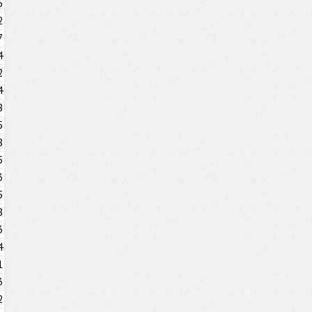
6
2
7
4
2
4
8
5
8
5
3
5
8
3
4
1
3
2