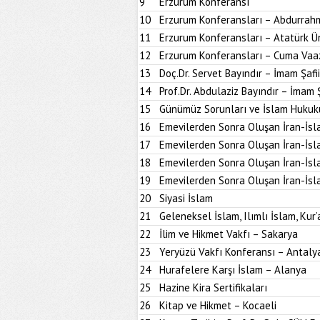
9
Erzurum Konferansı
10
Erzurum Konferansları – Abdurrahm
11
Erzurum Konferansları – Atatürk Ün
12
Erzurum Konferansları – Cuma Vaa
13
Doç.Dr. Servet Bayındır – İmam Şafi
14
Prof.Dr. Abdulaziz Bayındır – İmam 
15
Günümüz Sorunları ve İslam Hukuk
16
Emevilerden Sonra Oluşan İran-İsl
17
Emevilerden Sonra Oluşan İran-İsl
18
Emevilerden Sonra Oluşan İran-İsl
19
Emevilerden Sonra Oluşan İran-İsl
20
Siyasi İslam
21
Geleneksel İslam, Ilımlı İslam, Kur’
22
İlim ve Hikmet Vakfı – Sakarya
23
Yeryüzü Vakfı Konferansı – Antaly
24
Hurafelere Karşı İslam – Alanya
25
Hazine Kira Sertifikaları
26
Kitap ve Hikmet – Kocaeli