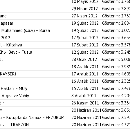
10 Mayıs 2012
Gösterim:
3.76
29 Nisan 2012
Gösterim:
2.89
hane
27 Nisan 2012
Gösterim:
2.73
dapazarı
19 Şubat 2012
Gösterim:
2.88
z. Muhammed (s.a.v.) – Bursa
19 Şubat 2012
Gösterim:
3.02
-2012
17 Şubat 2012
Gösterim:
3.63
ol – Kütahya
17 Şubat 2012
Gösterim:
3.57
Ehl-i Beyt – Tuzla
12 Şubat 2012
Gösterim:
3.24
ol
28 Ocak 2012
Gösterim:
5.00
18 Aralık 2011
Gösterim:
2.98
 KAYSERİ
17 Aralık 2011
Gösterim:
4.60
16 Aralık 2011
Gösterim:
2.32
 Hakları – MUŞ
15 Aralık 2011
Gösterim:
2.47
 Algısı ve Vahiy
8 Aralık 2011
Gösterim:
4.20
dır
26 Kasım 2011
Gösterim:
3.33
UM
20 Haziran 2011
Gösterim:
3.65
onu – Kutuplarda Namaz – ERZURUM
20 Haziran 2011
Gösterim:
2.59
kezi – TRABZON
20 Haziran 2011
Gösterim:
4.32