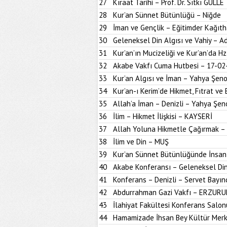
27
Kıraat Tarihi – Prof. Dr. Sıtkı GÜLLE
28
Kur’an Sünnet Bütünlüğü – Niğde
29
İman ve Gençlik – Eğitimder Kağıt
30
Geleneksel Din Algısı ve Vahiy – A
31
Kur’an’ın Mucizeliği ve Kur’an’da H
32
Akabe Vakfı Cuma Hutbesi – 17-02
33
Kur’an Algısı ve İman – Yahya Şen
34
Kur’an-ı Kerim’de Hikmet, Fıtrat ve 
35
Allah’a İman – Denizli – Yahya Şen
36
İlim – Hikmet İlişkisi – KAYSERİ
37
Allah Yoluna Hikmetle Çağırmak –
38
İlim ve Din – MUŞ
39
Kur’an Sünnet Bütünlüğünde İnsan
40
Akabe Konferansı – Geleneksel Din
41
Konferans – Denizli – Servet Bayın
42
Abdurrahman Gazi Vakfı – ERZUR
43
İlahiyat Fakültesi Konferans Sal
44
Hamamizade İhsan Bey Kültür Mer