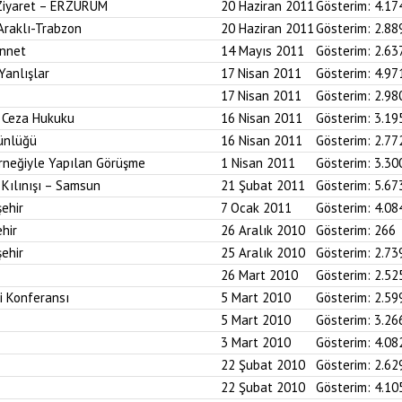
 Ziyaret – ERZURUM
20 Haziran 2011
Gösterim:
4.17
 Araklı-Trabzon
20 Haziran 2011
Gösterim:
2.88
ünnet
14 Mayıs 2011
Gösterim:
2.63
Yanlışlar
17 Nisan 2011
Gösterim:
4.97
17 Nisan 2011
Gösterim:
2.98
i Ceza Hukuku
16 Nisan 2011
Gösterim:
3.19
ünlüğü
16 Nisan 2011
Gösterim:
2.77
neğiyle Yapılan Görüşme
1 Nisan 2011
Gösterim:
3.30
Kılınışı – Samsun
21 Şubat 2011
Gösterim:
5.67
ehir
7 Ocak 2011
Gösterim:
4.08
hir
26 Aralık 2010
Gösterim:
266
ehir
25 Aralık 2010
Gösterim:
2.73
26 Mart 2010
Gösterim:
2.52
i Konferansı
5 Mart 2010
Gösterim:
2.59
5 Mart 2010
Gösterim:
3.26
3 Mart 2010
Gösterim:
4.08
22 Şubat 2010
Gösterim:
2.62
22 Şubat 2010
Gösterim:
4.10