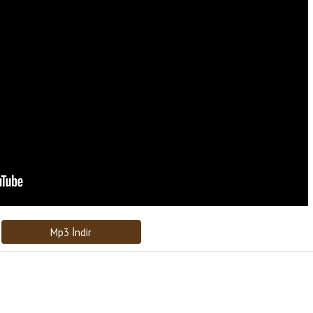
Bağlantıyı Gönderin
[recaptcha]
Mp3 İndir