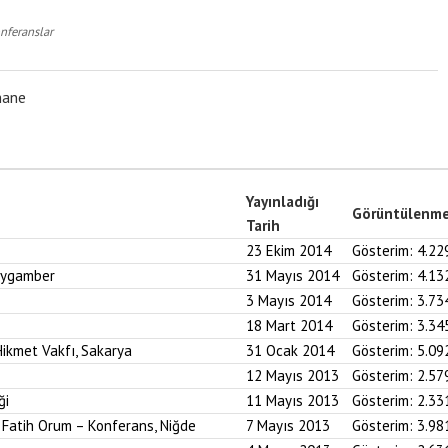
nferanslar
hane
Yayınladığı
Görüntülenm
Tarih
23 Ekim 2014
Gösterim:
4.22
Peygamber
31 Mayıs 2014
Gösterim:
4.13
3 Mayıs 2014
Gösterim:
3.73
18 Mart 2014
Gösterim:
3.34
ikmet Vakfı, Sakarya
31 Ocak 2014
Gösterim:
5.09
12 Mayıs 2013
Gösterim:
2.57
ği
11 Mayıs 2013
Gösterim:
2.33
. Fatih Orum – Konferans, Niğde
7 Mayıs 2013
Gösterim:
3.98