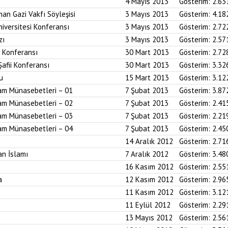
4 Mayıs 2013
Gösterim:
2.63
an Gazi Vakfı Söyleşisi
3 Mayıs 2013
Gösterim:
4.18
iversitesi Konferansı
3 Mayıs 2013
Gösterim:
2.72
zı
3 Mayıs 2013
Gösterim:
2.57
i Konferansı
30 Mart 2013
Gösterim:
2.72
Şafii Konferansı
30 Mart 2013
Gösterim:
3.32
u
15 Mart 2013
Gösterim:
3.12
am Münasebetleri – 01
7 Şubat 2013
Gösterim:
3.87
am Münasebetleri – 02
7 Şubat 2013
Gösterim:
2.41
am Münasebetleri – 03
7 Şubat 2013
Gösterim:
2.21
am Münasebetleri – 04
7 Şubat 2013
Gösterim:
2.45
14 Aralık 2012
Gösterim:
2.71
an İslamı
7 Aralık 2012
Gösterim:
3.48
16 Kasım 2012
Gösterim:
2.55
a
12 Kasım 2012
Gösterim:
2.96
11 Kasım 2012
Gösterim:
3.12
11 Eylül 2012
Gösterim:
2.29
13 Mayıs 2012
Gösterim:
2.56