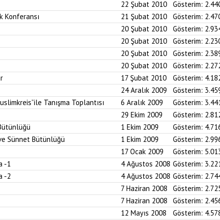
22 Şubat 2010
Gösterim:
2.44
k Konferansı
21 Şubat 2010
Gösterim:
2.47
20 Şubat 2010
Gösterim:
2.93
20 Şubat 2010
Gösterim:
2.23
20 Şubat 2010
Gösterim:
2.38
20 Şubat 2010
Gösterim:
2.27
r
17 Şubat 2010
Gösterim:
4.18
24 Aralık 2009
Gösterim:
3.45
uslimkreis”ile Tanışma Toplantısı
6 Aralık 2009
Gösterim:
3.44
29 Ekim 2009
Gösterim:
2.81
 Bütünlüğü
1 Ekim 2009
Gösterim:
4.71
n ve Sünnet Bütünlüğü
1 Ekim 2009
Gösterim:
2.99
17 Ocak 2009
Gösterim:
5.01
a -1
4 Ağustos 2008
Gösterim:
3.22
a -2
4 Ağustos 2008
Gösterim:
2.74
7 Haziran 2008
Gösterim:
2.72
7 Haziran 2008
Gösterim:
2.45
12 Mayıs 2008
Gösterim:
4.57