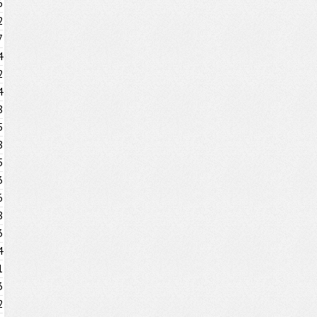
6
2
7
4
2
4
8
5
8
5
3
6
8
3
4
1
3
2