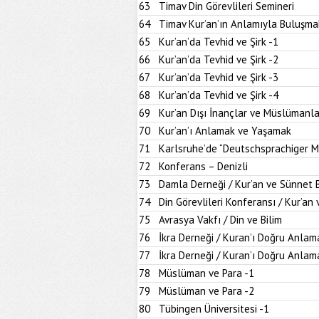
63
Timav Din Görevlileri Semineri
64
Timav Kur’an’ın Anlamıyla Buluşma
65
Kur’an’da Tevhid ve Şirk -1
66
Kur’an’da Tevhid ve Şirk -2
67
Kur’an’da Tevhid ve Şirk -3
68
Kur’an’da Tevhid ve Şirk -4
69
Kur’an Dışı İnançlar ve Müslümanla
70
Kur’an’ı Anlamak ve Yaşamak
71
Karlsruhe’de “Deutschsprachiger M
72
Konferans – Denizli
73
Damla Derneği / Kur’an ve Sünnet
74
Din Görevlileri Konferansı / Kur’a
75
Avrasya Vakfı / Din ve Bilim
76
İkra Derneği / Kuran’ı Doğru Anlam
77
İkra Derneği / Kuran’ı Doğru Anlam
78
Müslüman ve Para -1
79
Müslüman ve Para -2
80
Tübingen Üniversitesi -1