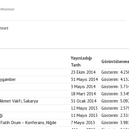
feranslar
ünnet
Yayınladığı
Görüntülenm
Tarih
23 Ekim 2014
Gösterim:
4.23
Peygamber
31 Mayıs 2014
Gösterim:
4.13
3 Mayıs 2014
Gösterim:
3.73
18 Mart 2014
Gösterim:
3.34
ikmet Vakfı, Sakarya
31 Ocak 2014
Gösterim:
5.09
12 Mayıs 2013
Gösterim:
2.57
ği
11 Mayıs 2013
Gösterim:
2.33
. Fatih Orum – Konferans, Niğde
7 Mayıs 2013
Gösterim:
3.98