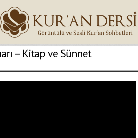
uarı – Kitap ve Sünnet
İsminiz (*)
Epostanız (*)
Yaşadığınız Hatanın Ayrıntıları