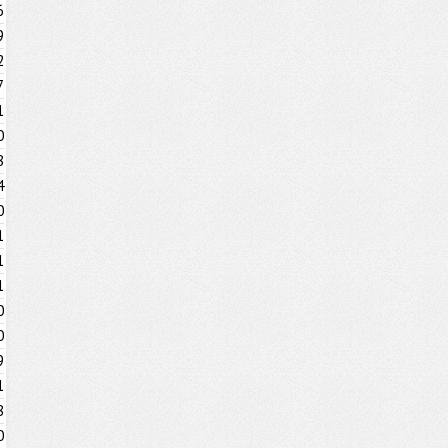
6
9
2
7
1
0
8
4
0
1
1
1
0
0
9
1
8
0