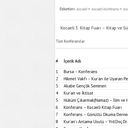
Etiketleri:
>
>
kocaeli
kocaeli konferansı
kon
Kocaeli 3. Kitap Fuarı – Kitap ve S
Tüm Konferanslar
#
İçerik Adı
1
Bursa – Konferans
2
Hikmet Vakfı – Kur’an ile Uyaran 
3
Akabe Gençlik Semineri
4
Kur’an ve İktisat
5
Hüküm Çıkarmak(Namaz) – İlim ve H
6
Konferans – Kocaeli Kitap Fuarı
7
Konferans – Gönüllü Okuma Derne
8
Kur’an’ı Anlama Usulü – Yrd.Doç.Dr