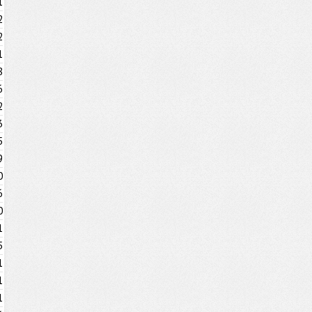
1
2
2
1
8
6
2
3
5
9
0
6
0
1
5
1
1
1