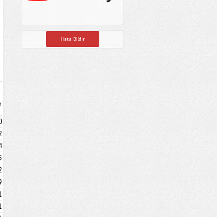
Hata Bildir
e
0
2
4
5
2
9
1
1