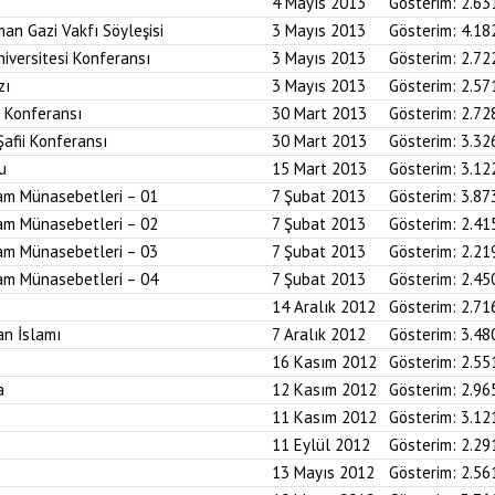
4 Mayıs 2013
Gösterim:
2.63
an Gazi Vakfı Söyleşisi
3 Mayıs 2013
Gösterim:
4.18
iversitesi Konferansı
3 Mayıs 2013
Gösterim:
2.72
zı
3 Mayıs 2013
Gösterim:
2.57
i Konferansı
30 Mart 2013
Gösterim:
2.72
Şafii Konferansı
30 Mart 2013
Gösterim:
3.32
u
15 Mart 2013
Gösterim:
3.12
am Münasebetleri – 01
7 Şubat 2013
Gösterim:
3.87
am Münasebetleri – 02
7 Şubat 2013
Gösterim:
2.41
am Münasebetleri – 03
7 Şubat 2013
Gösterim:
2.21
am Münasebetleri – 04
7 Şubat 2013
Gösterim:
2.45
14 Aralık 2012
Gösterim:
2.71
an İslamı
7 Aralık 2012
Gösterim:
3.48
16 Kasım 2012
Gösterim:
2.55
a
12 Kasım 2012
Gösterim:
2.96
11 Kasım 2012
Gösterim:
3.12
11 Eylül 2012
Gösterim:
2.29
13 Mayıs 2012
Gösterim:
2.56