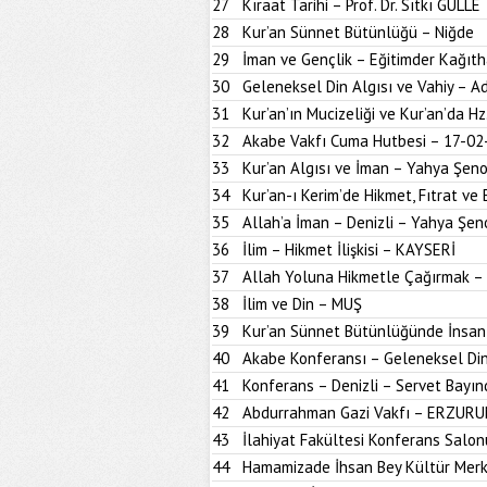
27
Kıraat Tarihi – Prof. Dr. Sıtkı GÜLLE
28
Kur’an Sünnet Bütünlüğü – Niğde
29
İman ve Gençlik – Eğitimder Kağıt
30
Geleneksel Din Algısı ve Vahiy – A
31
Kur’an’ın Mucizeliği ve Kur’an’da H
32
Akabe Vakfı Cuma Hutbesi – 17-02
33
Kur’an Algısı ve İman – Yahya Şen
34
Kur’an-ı Kerim’de Hikmet, Fıtrat ve 
35
Allah’a İman – Denizli – Yahya Şen
36
İlim – Hikmet İlişkisi – KAYSERİ
37
Allah Yoluna Hikmetle Çağırmak –
38
İlim ve Din – MUŞ
39
Kur’an Sünnet Bütünlüğünde İnsan
40
Akabe Konferansı – Geleneksel Din
41
Konferans – Denizli – Servet Bayın
42
Abdurrahman Gazi Vakfı – ERZUR
43
İlahiyat Fakültesi Konferans Sal
44
Hamamizade İhsan Bey Kültür Mer