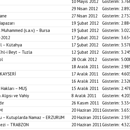
10 Mayıs 2012
Gösterim:
3.76
29 Nisan 2012
Gösterim:
2.89
hane
27 Nisan 2012
Gösterim:
2.73
dapazarı
19 Şubat 2012
Gösterim:
2.88
z. Muhammed (s.a.v.) – Bursa
19 Şubat 2012
Gösterim:
3.02
-2012
17 Şubat 2012
Gösterim:
3.63
ol – Kütahya
17 Şubat 2012
Gösterim:
3.57
Ehl-i Beyt – Tuzla
12 Şubat 2012
Gösterim:
3.24
ol
28 Ocak 2012
Gösterim:
5.00
18 Aralık 2011
Gösterim:
2.98
 KAYSERİ
17 Aralık 2011
Gösterim:
4.60
16 Aralık 2011
Gösterim:
2.32
 Hakları – MUŞ
15 Aralık 2011
Gösterim:
2.47
 Algısı ve Vahiy
8 Aralık 2011
Gösterim:
4.20
dır
26 Kasım 2011
Gösterim:
3.33
UM
20 Haziran 2011
Gösterim:
3.65
onu – Kutuplarda Namaz – ERZURUM
20 Haziran 2011
Gösterim:
2.59
kezi – TRABZON
20 Haziran 2011
Gösterim:
4.32