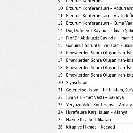
9
Erzurum Konferansı
10
Erzurum Konferansları – Abdurrahm
11
Erzurum Konferansları – Atatürk Ün
12
Erzurum Konferansları – Cuma Vaa
13
Doç.Dr. Servet Bayındır – İmam Şafi
14
Prof.Dr. Abdulaziz Bayındır – İmam 
15
Günümüz Sorunları ve İslam Hukuk
16
Emevilerden Sonra Oluşan İran-İsl
17
Emevilerden Sonra Oluşan İran-İsl
18
Emevilerden Sonra Oluşan İran-İsl
19
Emevilerden Sonra Oluşan İran-İsl
20
Siyasi İslam
21
Geleneksel İslam, Ilımlı İslam, Kur’
22
İlim ve Hikmet Vakfı – Sakarya
23
Yeryüzü Vakfı Konferansı – Antaly
24
Hurafelere Karşı İslam – Alanya
25
Hazine Kira Sertifikaları
26
Kitap ve Hikmet – Kocaeli