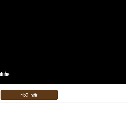
Bağlantıyı Gönderin
[recaptcha]
Mp3 İndir