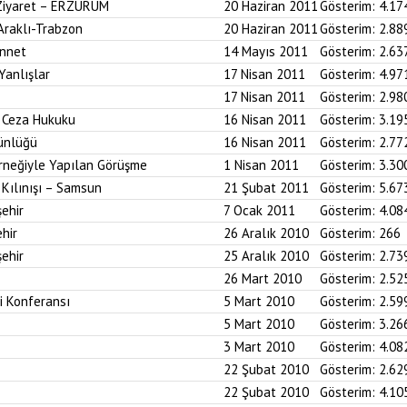
 Ziyaret – ERZURUM
20 Haziran 2011
Gösterim:
4.17
 Araklı-Trabzon
20 Haziran 2011
Gösterim:
2.88
ünnet
14 Mayıs 2011
Gösterim:
2.63
Yanlışlar
17 Nisan 2011
Gösterim:
4.97
17 Nisan 2011
Gösterim:
2.98
i Ceza Hukuku
16 Nisan 2011
Gösterim:
3.19
ünlüğü
16 Nisan 2011
Gösterim:
2.77
neğiyle Yapılan Görüşme
1 Nisan 2011
Gösterim:
3.30
Kılınışı – Samsun
21 Şubat 2011
Gösterim:
5.67
ehir
7 Ocak 2011
Gösterim:
4.08
hir
26 Aralık 2010
Gösterim:
266
ehir
25 Aralık 2010
Gösterim:
2.73
26 Mart 2010
Gösterim:
2.52
i Konferansı
5 Mart 2010
Gösterim:
2.59
5 Mart 2010
Gösterim:
3.26
3 Mart 2010
Gösterim:
4.08
22 Şubat 2010
Gösterim:
2.62
22 Şubat 2010
Gösterim:
4.10