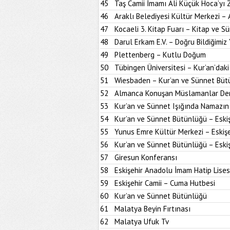
45
Taş Camii İmamı Ali Küçük Hoca’yı
46
Araklı Belediyesi Kültür Merkezi –
47
Kocaeli 3. Kitap Fuarı – Kitap ve S
48
Darul Erkam E.V. – Doğru Bildiğimiz 
49
Plettenberg – Kutlu Doğum
50
Tübingen Üniversitesi – Kur’an’dak
51
Wiesbaden – Kur’an ve Sünnet Büt
52
Almanca Konuşan Müslamanlar Der
53
Kur’an ve Sünnet Işığında Namazın 
54
Kur’an ve Sünnet Bütünlüğü – Eskiş
55
Yunus Emre Kültür Merkezi – Eskişe
56
Kur’an ve Sünnet Bütünlüğü – Eskiş
57
Giresun Konferansı
58
Eskişehir Anadolu İmam Hatip Lises
59
Eskişehir Camii – Cuma Hutbesi
60
Kur’an ve Sünnet Bütünlüğü
61
Malatya Beyin Fırtınası
62
Malatya Ufuk Tv