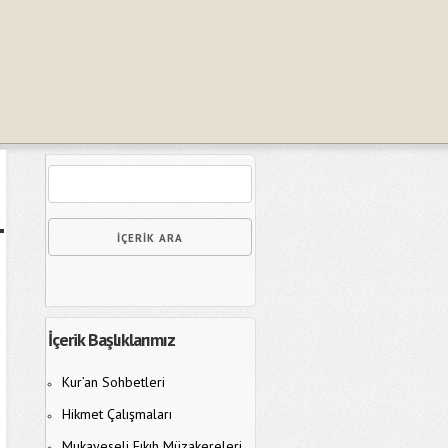
İçerik Başlıklarımız
Kur’an Sohbetleri
Hikmet Çalışmaları
Mukayeseli Fıkıh Müzakereleri