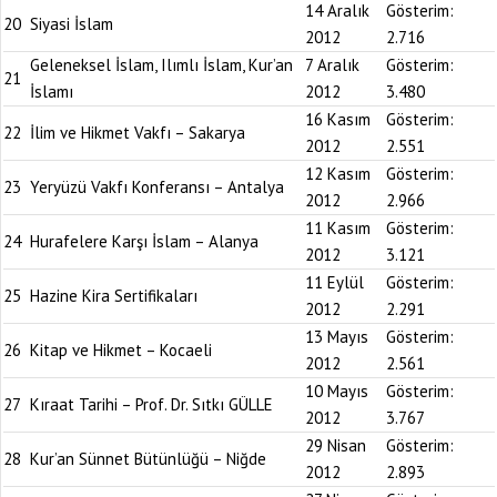
14 Aralık
Gösterim:
20
Siyasi İslam
2012
2.716
Geleneksel İslam, Ilımlı İslam, Kur’an
7 Aralık
Gösterim:
21
İslamı
2012
3.480
16 Kasım
Gösterim:
22
İlim ve Hikmet Vakfı – Sakarya
2012
2.551
12 Kasım
Gösterim:
23
Yeryüzü Vakfı Konferansı – Antalya
2012
2.966
11 Kasım
Gösterim:
24
Hurafelere Karşı İslam – Alanya
2012
3.121
11 Eylül
Gösterim:
25
Hazine Kira Sertifikaları
2012
2.291
13 Mayıs
Gösterim:
26
Kitap ve Hikmet – Kocaeli
2012
2.561
10 Mayıs
Gösterim:
27
Kıraat Tarihi – Prof. Dr. Sıtkı GÜLLE
2012
3.767
29 Nisan
Gösterim:
28
Kur’an Sünnet Bütünlüğü – Niğde
2012
2.893