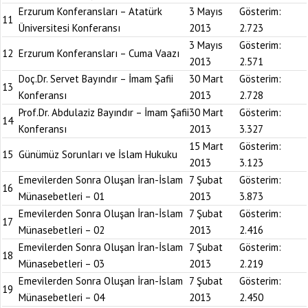
Erzurum Konferansları – Atatürk
3 Mayıs
Gösterim:
11
Üniversitesi Konferansı
2013
2.723
3 Mayıs
Gösterim:
12
Erzurum Konferansları – Cuma Vaazı
2013
2.571
Doç.Dr. Servet Bayındır – İmam Şafii
30 Mart
Gösterim:
13
Konferansı
2013
2.728
Prof.Dr. Abdulaziz Bayındır – İmam Şafii
30 Mart
Gösterim:
14
Konferansı
2013
3.327
15 Mart
Gösterim:
15
Günümüz Sorunları ve İslam Hukuku
2013
3.123
Emevilerden Sonra Oluşan İran-İslam
7 Şubat
Gösterim:
16
Münasebetleri – 01
2013
3.873
Emevilerden Sonra Oluşan İran-İslam
7 Şubat
Gösterim:
17
Münasebetleri – 02
2013
2.416
Emevilerden Sonra Oluşan İran-İslam
7 Şubat
Gösterim:
18
Münasebetleri – 03
2013
2.219
Emevilerden Sonra Oluşan İran-İslam
7 Şubat
Gösterim:
19
Münasebetleri – 04
2013
2.450