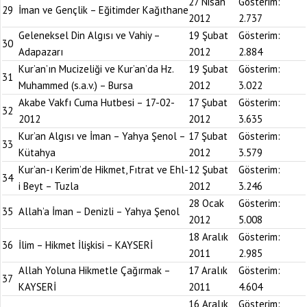
27 Nisan
Gösterim:
29
İman ve Gençlik – Eğitimder Kağıthane
2012
2.737
Geleneksel Din Algısı ve Vahiy –
19 Şubat
Gösterim:
30
Adapazarı
2012
2.884
Kur’an’ın Mucizeliği ve Kur’an’da Hz.
19 Şubat
Gösterim:
31
Muhammed (s.a.v.) – Bursa
2012
3.022
Akabe Vakfı Cuma Hutbesi – 17-02-
17 Şubat
Gösterim:
32
2012
2012
3.635
Kur’an Algısı ve İman – Yahya Şenol –
17 Şubat
Gösterim:
33
Kütahya
2012
3.579
Kur’an-ı Kerim’de Hikmet, Fıtrat ve Ehl-
12 Şubat
Gösterim:
34
i Beyt – Tuzla
2012
3.246
28 Ocak
Gösterim:
35
Allah’a İman – Denizli – Yahya Şenol
2012
5.008
18 Aralık
Gösterim:
36
İlim – Hikmet İlişkisi – KAYSERİ
2011
2.985
Allah Yoluna Hikmetle Çağırmak –
17 Aralık
Gösterim:
37
KAYSERİ
2011
4.604
16 Aralık
Gösterim: