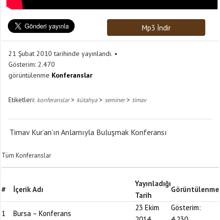
Mp3 İndir
21 Şubat 2010 tarihinde yayınlandı.
Gösterim:
2.470
görüntülenme
Konferanslar
Etiketleri:
>
>
>
konferanslar
kütahya
seminer
timav
Timav Kur’an’ın Anlamıyla Buluşmak Konferansı
Tüm Konferanslar
Yayınladığı
#
İçerik Adı
Görüntülenme
Tarih
23 Ekim
Gösterim:
1
Bursa – Konferans
2014
4.230