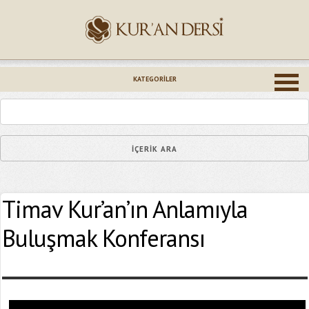
İsminiz (*)
KATEGORILER
Epostanız (*)
Timav Kur’an’ın Anlamıyla
Yaşadığınız Hatanın Ayrıntıları
Buluşmak Konferansı
Bağlantıyı Gönderin