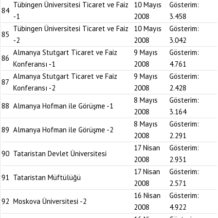
Tübingen Üniversitesi Ticaret ve Faiz
10 Mayıs
Gösterim:
84
-1
2008
3.458
Tübingen Üniversitesi Ticaret ve Faiz
10 Mayıs
Gösterim:
85
-2
2008
3.042
Almanya Stutgart Ticaret ve Faiz
9 Mayıs
Gösterim:
86
Konferansı -1
2008
4.761
Almanya Stutgart Ticaret ve Faiz
9 Mayıs
Gösterim:
87
Konferansı -2
2008
2.428
8 Mayıs
Gösterim:
88
Almanya Hofman ile Görüşme -1
2008
3.164
8 Mayıs
Gösterim:
89
Almanya Hofman ile Görüşme -2
2008
2.291
17 Nisan
Gösterim:
90
Tataristan Devlet Üniversitesi
2008
2.931
17 Nisan
Gösterim:
91
Tataristan Müftülüğü
2008
2.571
16 Nisan
Gösterim:
92
Moskova Üniversitesi -2
2008
4.922