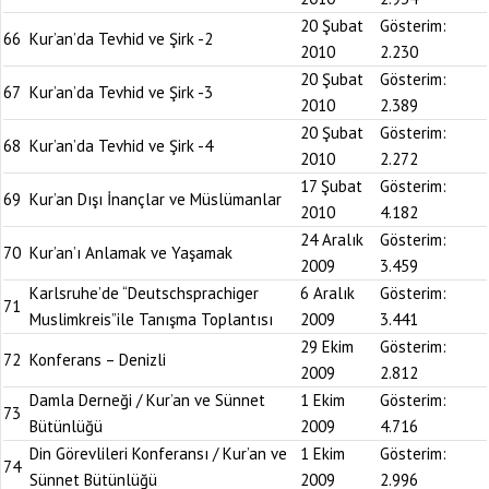
20 Şubat
Gösterim:
66
Kur’an’da Tevhid ve Şirk -2
2010
2.230
20 Şubat
Gösterim:
67
Kur’an’da Tevhid ve Şirk -3
2010
2.389
20 Şubat
Gösterim:
68
Kur’an’da Tevhid ve Şirk -4
2010
2.272
17 Şubat
Gösterim:
69
Kur’an Dışı İnançlar ve Müslümanlar
2010
4.182
24 Aralık
Gösterim:
70
Kur’an’ı Anlamak ve Yaşamak
2009
3.459
Karlsruhe’de “Deutschsprachiger
6 Aralık
Gösterim:
71
Muslimkreis”ile Tanışma Toplantısı
2009
3.441
29 Ekim
Gösterim:
72
Konferans – Denizli
2009
2.812
Damla Derneği / Kur’an ve Sünnet
1 Ekim
Gösterim:
73
Bütünlüğü
2009
4.716
Din Görevlileri Konferansı / Kur’an ve
1 Ekim
Gösterim:
74
Sünnet Bütünlüğü
2009
2.996