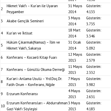
Hikmet Vakfı – Kur’an ile Uyaran
31 Mayıs
Gösterim:
2
Peygamber
2014
4.133
3 Mayıs
Gösterim:
3
Akabe Gençlik Semineri
2014
3.735
18 Mart
Gösterim:
4
Kur’an ve İktisat
2014
3.346
Hüküm Çıkarmak(Namaz) – İlim ve
31 Ocak
Gösterim:
5
Hikmet Vakfı, Sakarya
2014
5.092
12 Mayıs
Gösterim:
6
Konferans – Kocaeli Kitap Fuarı
2013
2.579
11 Mayıs
Gösterim:
7
Konferans – Gönüllü Okuma Derneği
2013
2.332
Kur’an’ı Anlama Usulü – Yrd.Doç.Dr.
7 Mayıs
Gösterim:
8
Fatih Orum – Konferans, Niğde
2013
3.982
4 Mayıs
Gösterim:
9
Erzurum Konferansı
2013
2.631
Erzurum Konferansları – Abdurrahman
3 Mayıs
Gösterim:
10
Gazi Vakfı Söyleşisi
2013
4.183