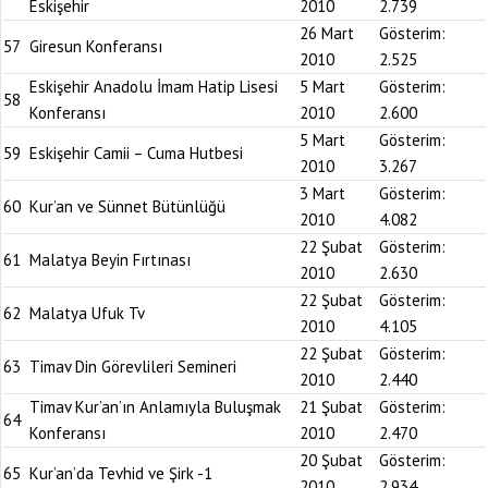
Eskişehir
2010
2.739
26 Mart
Gösterim:
57
Giresun Konferansı
2010
2.525
Eskişehir Anadolu İmam Hatip Lisesi
5 Mart
Gösterim:
58
Konferansı
2010
2.600
5 Mart
Gösterim:
59
Eskişehir Camii – Cuma Hutbesi
2010
3.267
3 Mart
Gösterim:
60
Kur’an ve Sünnet Bütünlüğü
2010
4.082
22 Şubat
Gösterim:
61
Malatya Beyin Fırtınası
2010
2.630
22 Şubat
Gösterim:
62
Malatya Ufuk Tv
2010
4.105
22 Şubat
Gösterim:
63
Timav Din Görevlileri Semineri
2010
2.440
Timav Kur’an’ın Anlamıyla Buluşmak
21 Şubat
Gösterim:
64
Konferansı
2010
2.470
20 Şubat
Gösterim:
65
Kur’an’da Tevhid ve Şirk -1
2010
2.934