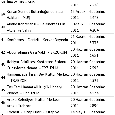
38
İlim ve Din – MUŞ
2011
2.326
Kur’an Sünnet Bütünlüğünde İnsan
15 Aralık
Gösterim:
39
Hakları – MUŞ
2011
2.478
Akabe Konferansı – Geleneksel Din
8 Aralık
Gösterim:
40
Algısı ve Vahiy
2011
4.204
26 Kasım
Gösterim:
41
Konferans – Denizli – Servet Bayındır
2011
3.335
20 Haziran
Gösterim:
42
Abdurrahman Gazi Vakfı – ERZURUM
2011
3.651
İlahiyat Fakültesi Konferans Salonu –
20 Haziran
Gösterim:
43
Kutuplarda Namaz – ERZURUM
2011
2.593
Hamamizade İhsan Bey Kültür Merkezi
20 Haziran
Gösterim:
44
– TRABZON
2011
4.323
Taş Camii İmamı Ali Küçük Hoca’yı
20 Haziran
Gösterim:
45
Ziyaret – ERZURUM
2011
4.174
Araklı Belediyesi Kültür Merkezi –
20 Haziran
Gösterim:
46
Araklı-Trabzon
2011
2.890
Kocaeli 3. Kitap Fuarı – Kitap ve
14 Mayıs
Gösterim: