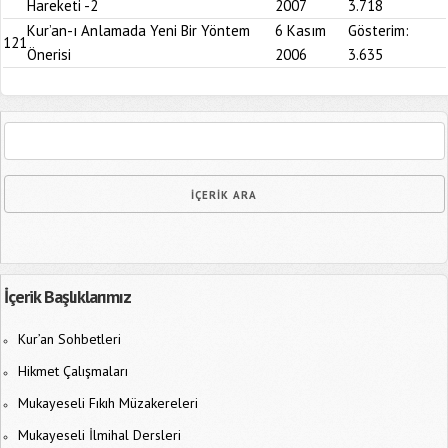
Hareketi -2
2007
3.718
Kur’an-ı Anlamada Yeni Bir Yöntem
6 Kasım
Gösterim:
121
Önerisi
2006
3.635
İçerik Başlıklarımız
Kur’an Sohbetleri
Hikmet Çalışmaları
Mukayeseli Fıkıh Müzakereleri
Mukayeseli İlmihal Dersleri