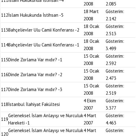
111
İslam Hukukunda İstihsan -4
2008
2.085
18 Mart
Gösterim:
112
İslam Hukukunda İstihsan -5
2008
2.142
18 Ocak
Gösterim:
113
Bahçelievler Ulu Camii Konferansı -2
2008
2.513
18 Ocak
Gösterim:
114
Bahçelievler Ulu Camii Konferansı -1
2008
3.499
15 Ocak
Gösterim:
115
Dinde Zorlama Var mıdır? -1
2008
2.592
15 Ocak
Gösterim:
116
Dinde Zorlama Var mıdır? -2
2008
2.473
15 Ocak
Gösterim:
117
Dinde Zorlama Var mıdır? -3
2008
2.519
4 Ekim
Gösterim:
118
İstanbul İlahiyat Fakültesi
2007
3.377
Geleneksel İslam Anlayışı ve Nurculuk
4 Mart
Gösterim:
119
Hareketi -1
2007
4.463
Geleneksel İslam Anlayışı ve Nurculuk
4 Mart
Gösterim:
120