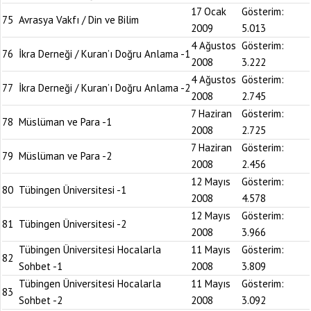
17 Ocak
Gösterim:
75
Avrasya Vakfı / Din ve Bilim
2009
5.013
4 Ağustos
Gösterim:
76
İkra Derneği / Kuran’ı Doğru Anlama -1
2008
3.222
4 Ağustos
Gösterim:
77
İkra Derneği / Kuran’ı Doğru Anlama -2
2008
2.745
7 Haziran
Gösterim:
78
Müslüman ve Para -1
2008
2.725
7 Haziran
Gösterim:
79
Müslüman ve Para -2
2008
2.456
12 Mayıs
Gösterim:
80
Tübingen Üniversitesi -1
2008
4.578
12 Mayıs
Gösterim:
81
Tübingen Üniversitesi -2
2008
3.966
Tübingen Üniversitesi Hocalarla
11 Mayıs
Gösterim:
82
Sohbet -1
2008
3.809
Tübingen Üniversitesi Hocalarla
11 Mayıs
Gösterim:
83
Sohbet -2
2008
3.092