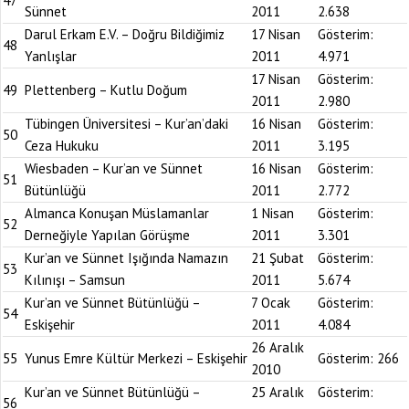
47
Sünnet
2011
2.638
Darul Erkam E.V. – Doğru Bildiğimiz
17 Nisan
Gösterim:
48
Yanlışlar
2011
4.971
17 Nisan
Gösterim:
49
Plettenberg – Kutlu Doğum
2011
2.980
Tübingen Üniversitesi – Kur’an’daki
16 Nisan
Gösterim:
50
Ceza Hukuku
2011
3.195
Wiesbaden – Kur’an ve Sünnet
16 Nisan
Gösterim:
51
Bütünlüğü
2011
2.772
Almanca Konuşan Müslamanlar
1 Nisan
Gösterim:
52
Derneğiyle Yapılan Görüşme
2011
3.301
Kur’an ve Sünnet Işığında Namazın
21 Şubat
Gösterim:
53
Kılınışı – Samsun
2011
5.674
Kur’an ve Sünnet Bütünlüğü –
7 Ocak
Gösterim:
54
Eskişehir
2011
4.084
26 Aralık
55
Yunus Emre Kültür Merkezi – Eskişehir
Gösterim:
266
2010
Kur’an ve Sünnet Bütünlüğü –
25 Aralık
Gösterim:
56