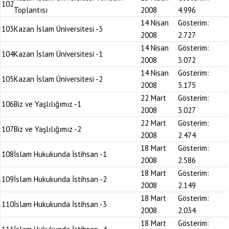
102
Toplantısı
2008
4.996
14 Nisan
Gösterim:
103
Kazan İslam Üniversitesi -3
2008
2.727
14 Nisan
Gösterim:
104
Kazan İslam Üniversitesi -1
2008
3.072
14 Nisan
Gösterim:
105
Kazan İslam Üniversitesi -2
2008
3.175
22 Mart
Gösterim:
106
Biz ve Yaşlılığımız -1
2008
3.027
22 Mart
Gösterim:
107
Biz ve Yaşlılığımız -2
2008
2.474
18 Mart
Gösterim:
108
İslam Hukukunda İstihsan -1
2008
2.586
18 Mart
Gösterim:
109
İslam Hukukunda İstihsan -2
2008
2.149
18 Mart
Gösterim:
110
İslam Hukukunda İstihsan -3
2008
2.034
18 Mart
Gösterim: