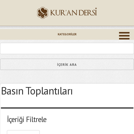
İsminiz (*)
KATEGORILER
Epostanız (*)
Basın Toplantıları
Yaşadığınız Hatanın Ayrıntıları
İçeriği Filtrele
Bağlantıyı Gönderin