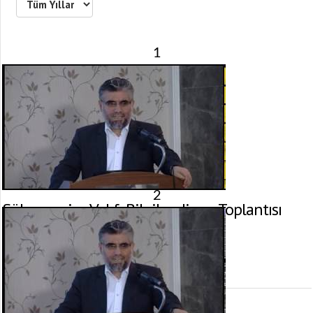
[recaptcha]
1
2
Süleymaniye Vakfı Bilgilendirme Toplantısı
22 Haziran 2014 tarihinde yayınlandı.
Gösterim:
3.364
görüntülenme