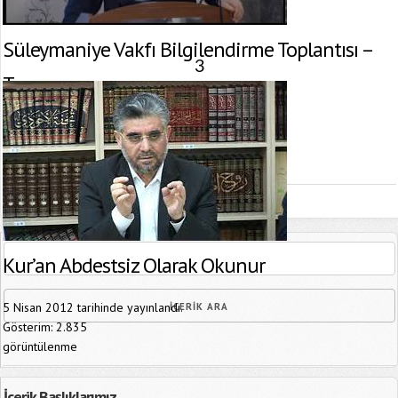
Süleymaniye Vakfı Bilgilendirme Toplantısı –
3
Tamamı
22 Haziran 2014 tarihinde yayınlandı.
Gösterim:
2.672
görüntülenme
Kur’an Abdestsiz Olarak Okunur
5 Nisan 2012 tarihinde yayınlandı.
Gösterim:
2.835
görüntülenme
İçerik Başlıklarımız