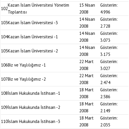
Kazan İslam Üniversitesi Yönetim
15 Nisan
Gösterim:
102
Toplantısı
2008
4.996
14 Nisan
Gösterim:
103
Kazan İslam Üniversitesi -3
2008
2.728
14 Nisan
Gösterim:
104
Kazan İslam Üniversitesi -1
2008
3.073
14 Nisan
Gösterim:
105
Kazan İslam Üniversitesi -2
2008
3.175
22 Mart
Gösterim:
106
Biz ve Yaşlılığımız -1
2008
3.027
22 Mart
Gösterim:
107
Biz ve Yaşlılığımız -2
2008
2.474
18 Mart
Gösterim:
108
İslam Hukukunda İstihsan -1
2008
2.586
18 Mart
Gösterim:
109
İslam Hukukunda İstihsan -2
2008
2.149
18 Mart
Gösterim:
110
İslam Hukukunda İstihsan -3
2008
2.035