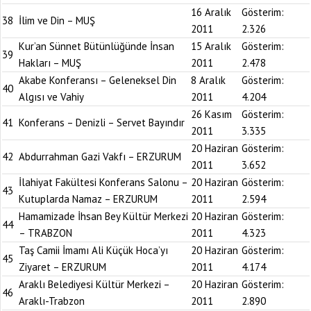
16 Aralık
Gösterim:
38
İlim ve Din – MUŞ
2011
2.326
Kur’an Sünnet Bütünlüğünde İnsan
15 Aralık
Gösterim:
39
Hakları – MUŞ
2011
2.478
Akabe Konferansı – Geleneksel Din
8 Aralık
Gösterim:
40
Algısı ve Vahiy
2011
4.204
26 Kasım
Gösterim:
41
Konferans – Denizli – Servet Bayındır
2011
3.335
20 Haziran
Gösterim:
42
Abdurrahman Gazi Vakfı – ERZURUM
2011
3.652
İlahiyat Fakültesi Konferans Salonu –
20 Haziran
Gösterim:
43
Kutuplarda Namaz – ERZURUM
2011
2.594
Hamamizade İhsan Bey Kültür Merkezi
20 Haziran
Gösterim:
44
– TRABZON
2011
4.323
Taş Camii İmamı Ali Küçük Hoca’yı
20 Haziran
Gösterim:
45
Ziyaret – ERZURUM
2011
4.174
Araklı Belediyesi Kültür Merkezi –
20 Haziran
Gösterim:
46
Araklı-Trabzon
2011
2.890