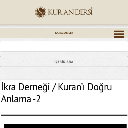
İsminiz (*)
KATEGORILER
Epostanız (*)
İkra Derneği / Kuran’ı Doğru
Yaşadığınız Hatanın Ayrıntıları
Anlama -2
Bağlantıyı Gönderin