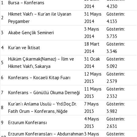
1
Bursa – Konferans
2014
4.230
Hikmet Vakfı – Kur’an ile Uyaran
31 Mayıs
Gösterim:
2
Peygamber
2014
4.133
3 Mayıs
Gösterim:
3
Akabe Gençlik Semineri
2014
3.735
18 Mart
Gösterim:
4
Kur’an ve İktisat
2014
3.346
Hüküm Çıkarmak(Namaz) – İlim ve
31 Ocak
Gösterim:
5
Hikmet Vakfı, Sakarya
2014
5.092
12 Mayıs
Gösterim:
6
Konferans – Kocaeli Kitap Fuarı
2013
2.579
11 Mayıs
Gösterim:
7
Konferans – Gönüllü Okuma Derneği
2013
2.332
Kur’an’ı Anlama Usulü – Yrd.Doç.Dr.
7 Mayıs
Gösterim:
8
Fatih Orum – Konferans, Niğde
2013
3.982
4 Mayıs
Gösterim:
9
Erzurum Konferansı
2013
2.631
Erzurum Konferansları – Abdurrahman
3 Mayıs
Gösterim: