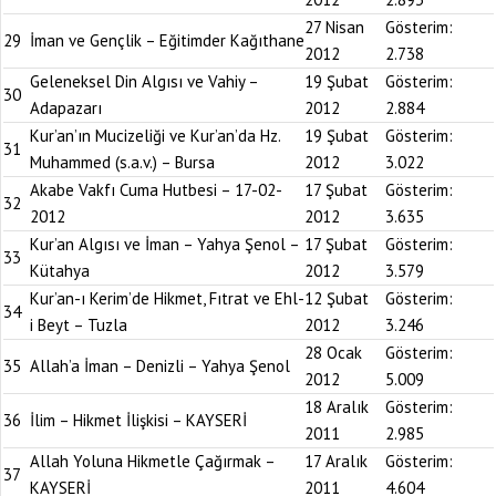
27 Nisan
Gösterim:
29
İman ve Gençlik – Eğitimder Kağıthane
2012
2.738
Geleneksel Din Algısı ve Vahiy –
19 Şubat
Gösterim:
30
Adapazarı
2012
2.884
Kur’an’ın Mucizeliği ve Kur’an’da Hz.
19 Şubat
Gösterim:
31
Muhammed (s.a.v.) – Bursa
2012
3.022
Akabe Vakfı Cuma Hutbesi – 17-02-
17 Şubat
Gösterim:
32
2012
2012
3.635
Kur’an Algısı ve İman – Yahya Şenol –
17 Şubat
Gösterim:
33
Kütahya
2012
3.579
Kur’an-ı Kerim’de Hikmet, Fıtrat ve Ehl-
12 Şubat
Gösterim:
34
i Beyt – Tuzla
2012
3.246
28 Ocak
Gösterim:
35
Allah’a İman – Denizli – Yahya Şenol
2012
5.009
18 Aralık
Gösterim:
36
İlim – Hikmet İlişkisi – KAYSERİ
2011
2.985
Allah Yoluna Hikmetle Çağırmak –
17 Aralık
Gösterim:
37
KAYSERİ
2011
4.604