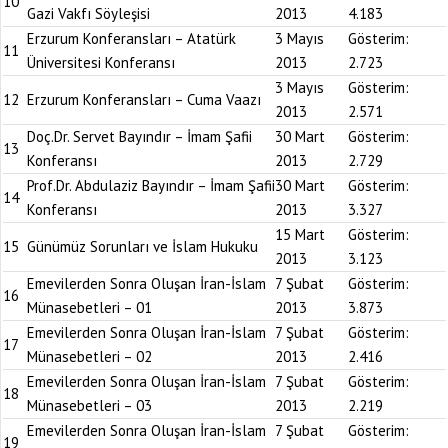
10
Gazi Vakfı Söyleşisi
2013
4.183
Erzurum Konferansları – Atatürk
3 Mayıs
Gösterim:
11
Üniversitesi Konferansı
2013
2.723
3 Mayıs
Gösterim:
12
Erzurum Konferansları – Cuma Vaazı
2013
2.571
Doç.Dr. Servet Bayındır – İmam Şafii
30 Mart
Gösterim:
13
Konferansı
2013
2.729
Prof.Dr. Abdulaziz Bayındır – İmam Şafii
30 Mart
Gösterim:
14
Konferansı
2013
3.327
15 Mart
Gösterim:
15
Günümüz Sorunları ve İslam Hukuku
2013
3.123
Emevilerden Sonra Oluşan İran-İslam
7 Şubat
Gösterim:
16
Münasebetleri – 01
2013
3.873
Emevilerden Sonra Oluşan İran-İslam
7 Şubat
Gösterim:
17
Münasebetleri – 02
2013
2.416
Emevilerden Sonra Oluşan İran-İslam
7 Şubat
Gösterim:
18
Münasebetleri – 03
2013
2.219
Emevilerden Sonra Oluşan İran-İslam
7 Şubat
Gösterim:
19