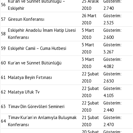
Kur’an ve Sünnet Bütünlüğü –
25 Aralık
Gösterim:
56
Eskişehir
2010
2.740
26 Mart
Gösterim:
57
Giresun Konferansı
2010
2.525
Eskişehir Anadolu İmam Hatip Lisesi
5 Mart
Gösterim:
58
Konferansı
2010
2.600
5 Mart
Gösterim:
59
Eskişehir Camii – Cuma Hutbesi
2010
3.267
3 Mart
Gösterim:
60
Kur’an ve Sünnet Bütünlüğü
2010
4.082
22 Şubat
Gösterim:
61
Malatya Beyin Fırtınası
2010
2.630
22 Şubat
Gösterim:
62
Malatya Ufuk Tv
2010
4.105
22 Şubat
Gösterim:
63
Timav Din Görevlileri Semineri
2010
2.440
Timav Kur’an’ın Anlamıyla Buluşmak
21 Şubat
Gösterim:
64
Konferansı
2010
2.470
20 Şubat
Gösterim: