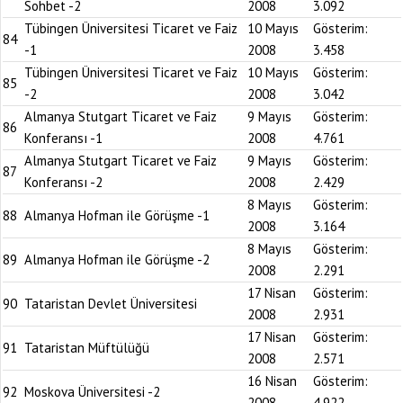
Sohbet -2
2008
3.092
Tübingen Üniversitesi Ticaret ve Faiz
10 Mayıs
Gösterim:
84
-1
2008
3.458
Tübingen Üniversitesi Ticaret ve Faiz
10 Mayıs
Gösterim:
85
-2
2008
3.042
Almanya Stutgart Ticaret ve Faiz
9 Mayıs
Gösterim:
86
Konferansı -1
2008
4.761
Almanya Stutgart Ticaret ve Faiz
9 Mayıs
Gösterim:
87
Konferansı -2
2008
2.429
8 Mayıs
Gösterim:
88
Almanya Hofman ile Görüşme -1
2008
3.164
8 Mayıs
Gösterim:
89
Almanya Hofman ile Görüşme -2
2008
2.291
17 Nisan
Gösterim:
90
Tataristan Devlet Üniversitesi
2008
2.931
17 Nisan
Gösterim:
91
Tataristan Müftülüğü
2008
2.571
16 Nisan
Gösterim:
92
Moskova Üniversitesi -2
2008
4.922