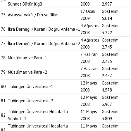
74
Sünnet Bütünlüğü
2009
2.997
17 Ocak
Gösterim:
75
Avrasya Vakfı / Din ve Bilim
2009
5.014
4 Ağustos
Gösterim:
76
İkra Derneği / Kuran’ı Doğru Anlama -1
2008
3.222
4 Ağustos
Gösterim:
77
İkra Derneği / Kuran’ı Doğru Anlama -2
2008
2.745
7 Haziran
Gösterim:
78
Müslüman ve Para -1
2008
2.725
7 Haziran
Gösterim:
79
Müslüman ve Para -2
2008
2.457
12 Mayıs
Gösterim:
80
Tübingen Üniversitesi -1
2008
4.578
12 Mayıs
Gösterim:
81
Tübingen Üniversitesi -2
2008
3.967
Tübingen Üniversitesi Hocalarla
11 Mayıs
Gösterim:
82
Sohbet -1
2008
3.809
Tübingen Üniversitesi Hocalarla
11 Mayıs
Gösterim:
83