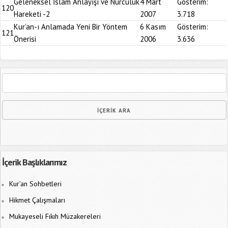
Geleneksel İslam Anlayışı ve Nurculuk
4 Mart
Gösterim:
120
Hareketi -2
2007
3.718
Kur’an-ı Anlamada Yeni Bir Yöntem
6 Kasım
Gösterim:
121
Önerisi
2006
3.636
İçerik Başlıklarımız
Kur’an Sohbetleri
Hikmet Çalışmaları
Mukayeseli Fıkıh Müzakereleri