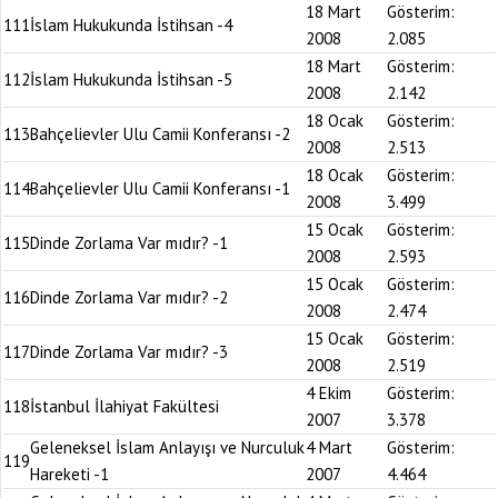
18 Mart
Gösterim:
111
İslam Hukukunda İstihsan -4
2008
2.085
18 Mart
Gösterim:
112
İslam Hukukunda İstihsan -5
2008
2.142
18 Ocak
Gösterim:
113
Bahçelievler Ulu Camii Konferansı -2
2008
2.513
18 Ocak
Gösterim:
114
Bahçelievler Ulu Camii Konferansı -1
2008
3.499
15 Ocak
Gösterim:
115
Dinde Zorlama Var mıdır? -1
2008
2.593
15 Ocak
Gösterim:
116
Dinde Zorlama Var mıdır? -2
2008
2.474
15 Ocak
Gösterim:
117
Dinde Zorlama Var mıdır? -3
2008
2.519
4 Ekim
Gösterim:
118
İstanbul İlahiyat Fakültesi
2007
3.378
Geleneksel İslam Anlayışı ve Nurculuk
4 Mart
Gösterim:
119
Hareketi -1
2007
4.464