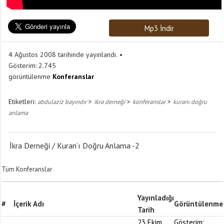
Mp3 İndir
4 Ağustos 2008 tarihinde yayınlandı.
Gösterim:
2.745
görüntülenme
Konferanslar
Etiketleri:
>
>
>
abdulaziz bayındır
ikra derneği
konferanslar
kuranı doğru
anlama
İkra Derneği / Kuran’ı Doğru Anlama -2
Tüm Konferanslar
Yayınladığı
#
İçerik Adı
Görüntülenme
Tarih
23 Ekim
Gösterim: