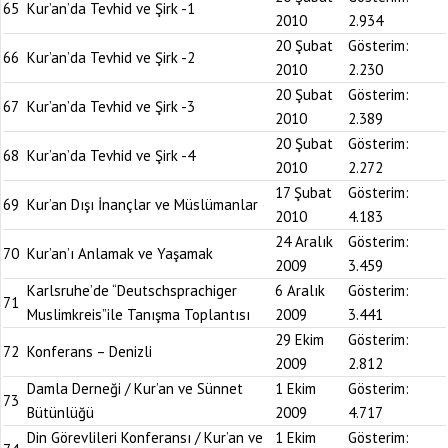
65
Kur’an’da Tevhid ve Şirk -1
2010
2.934
20 Şubat
Gösterim:
66
Kur’an’da Tevhid ve Şirk -2
2010
2.230
20 Şubat
Gösterim:
67
Kur’an’da Tevhid ve Şirk -3
2010
2.389
20 Şubat
Gösterim:
68
Kur’an’da Tevhid ve Şirk -4
2010
2.272
17 Şubat
Gösterim:
69
Kur’an Dışı İnançlar ve Müslümanlar
2010
4.183
24 Aralık
Gösterim:
70
Kur’an’ı Anlamak ve Yaşamak
2009
3.459
Karlsruhe’de “Deutschsprachiger
6 Aralık
Gösterim:
71
Muslimkreis”ile Tanışma Toplantısı
2009
3.441
29 Ekim
Gösterim:
72
Konferans – Denizli
2009
2.812
Damla Derneği / Kur’an ve Sünnet
1 Ekim
Gösterim:
73
Bütünlüğü
2009
4.717
Din Görevlileri Konferansı / Kur’an ve
1 Ekim
Gösterim: