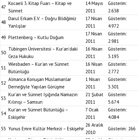
Kocaeli 3. Kitap Fuarı – Kitap ve
14 Mayıs
Gösterim:
47
Sünnet
2011
2.638
Darul Erkam E.V. – Doğru Bildiğimiz
17 Nisan
Gösterim:
48
Yanlışlar
2011
4.972
17 Nisan
Gösterim:
49
Plettenberg – Kutlu Doğum
2011
2.981
Tübingen Üniversitesi – Kur’an’daki
16 Nisan
Gösterim:
50
Ceza Hukuku
2011
3.195
Wiesbaden – Kur’an ve Sünnet
16 Nisan
Gösterim:
51
Bütünlüğü
2011
2.772
Almanca Konuşan Müslamanlar
1 Nisan
Gösterim:
52
Derneğiyle Yapılan Görüşme
2011
3.301
Kur’an ve Sünnet Işığında Namazın
21 Şubat
Gösterim:
53
Kılınışı – Samsun
2011
5.674
Kur’an ve Sünnet Bütünlüğü –
7 Ocak
Gösterim:
54
Eskişehir
2011
4.084
26 Aralık
55
Yunus Emre Kültür Merkezi – Eskişehir
Gösterim:
266
2010