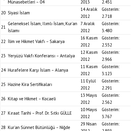
Münasebetleri – 04
2013
2.451
14 Aralık
Gösterim:
20
Siyasi İslam
2012
2.718
Geleneksel İslam, Ilımlı İslam, Kur’an
7 Aralık
Gösterim:
21
İslamı
2012
3.480
16 Kasım
Gösterim:
22
İlim ve Hikmet Vakfı – Sakarya
2012
2.552
12 Kasım
Gösterim:
23
Yeryüzü Vakfı Konferansı – Antalya
2012
2.966
11 Kasım
Gösterim:
24
Hurafelere Karşı İslam – Alanya
2012
3.123
11 Eylül
Gösterim:
25
Hazine Kira Sertifikaları
2012
2.291
13 Mayıs
Gösterim:
26
Kitap ve Hikmet – Kocaeli
2012
2.562
10 Mayıs
Gösterim:
27
Kıraat Tarihi – Prof. Dr. Sıtkı GÜLLE
2012
3.767
29 Nisan
Gösterim:
28
Kur’an Sünnet Bütünlüğü – Niğde
2012
2.893