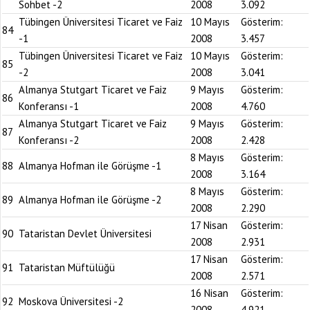
Sohbet -2
2008
3.092
Tübingen Üniversitesi Ticaret ve Faiz
10 Mayıs
Gösterim:
84
-1
2008
3.457
Tübingen Üniversitesi Ticaret ve Faiz
10 Mayıs
Gösterim:
85
-2
2008
3.041
Almanya Stutgart Ticaret ve Faiz
9 Mayıs
Gösterim:
86
Konferansı -1
2008
4.760
Almanya Stutgart Ticaret ve Faiz
9 Mayıs
Gösterim:
87
Konferansı -2
2008
2.428
8 Mayıs
Gösterim:
88
Almanya Hofman ile Görüşme -1
2008
3.164
8 Mayıs
Gösterim:
89
Almanya Hofman ile Görüşme -2
2008
2.290
17 Nisan
Gösterim:
90
Tataristan Devlet Üniversitesi
2008
2.931
17 Nisan
Gösterim:
91
Tataristan Müftülüğü
2008
2.571
16 Nisan
Gösterim:
92
Moskova Üniversitesi -2
2008
4.921