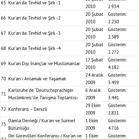
65
Kur’an’da Tevhid ve Şirk -1
2010
2.934
20 Şubat
Gösterim:
66
Kur’an’da Tevhid ve Şirk -2
2010
2.230
20 Şubat
Gösterim:
67
Kur’an’da Tevhid ve Şirk -3
2010
2.389
20 Şubat
Gösterim:
68
Kur’an’da Tevhid ve Şirk -4
2010
2.272
17 Şubat
Gösterim:
69
Kur’an Dışı İnançlar ve Müslümanlar
2010
4.182
24 Aralık
Gösterim:
70
Kur’an’ı Anlamak ve Yaşamak
2009
3.459
Karlsruhe’de “Deutschsprachiger
6 Aralık
Gösterim:
71
Muslimkreis”ile Tanışma Toplantısı
2009
3.441
29 Ekim
Gösterim:
72
Konferans – Denizli
2009
2.811
Damla Derneği / Kur’an ve Sünnet
1 Ekim
Gösterim:
73
Bütünlüğü
2009
4.716
Din Görevlileri Konferansı / Kur’an ve
1 Ekim
Gösterim: