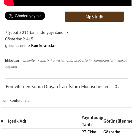
Mp3 İndir
7 Şubat 2013 tarihinde yayınlandı.
Gösterim:
2.415
görüntülenme
Konferanslar
Etiketleri:
>
>
>
>
emeviler
iran
iran-islam münasebetleri
konferanslar
mikail
bayram
Emevilerden Sonra Oluşan İran-İslam Münasebetleri – 02
Tüm Konferanslar
Yayınladığı
#
İçerik Adı
Görüntülenme
Tarih
23 Ekim
Gösterim: