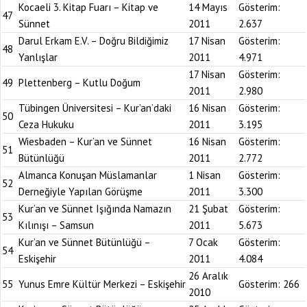
Kocaeli 3. Kitap Fuarı – Kitap ve
14 Mayıs
Gösterim:
47
Sünnet
2011
2.637
Darul Erkam E.V. – Doğru Bildiğimiz
17 Nisan
Gösterim:
48
Yanlışlar
2011
4.971
17 Nisan
Gösterim:
49
Plettenberg – Kutlu Doğum
2011
2.980
Tübingen Üniversitesi – Kur’an’daki
16 Nisan
Gösterim:
50
Ceza Hukuku
2011
3.195
Wiesbaden – Kur’an ve Sünnet
16 Nisan
Gösterim:
51
Bütünlüğü
2011
2.772
Almanca Konuşan Müslamanlar
1 Nisan
Gösterim:
52
Derneğiyle Yapılan Görüşme
2011
3.300
Kur’an ve Sünnet Işığında Namazın
21 Şubat
Gösterim:
53
Kılınışı – Samsun
2011
5.673
Kur’an ve Sünnet Bütünlüğü –
7 Ocak
Gösterim:
54
Eskişehir
2011
4.084
26 Aralık
55
Yunus Emre Kültür Merkezi – Eskişehir
Gösterim:
266
2010