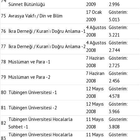
74
Sünnet Bütünlüğü
2009
2.996
17 Ocak
Gösterim:
75
Avrasya Vakfı / Din ve Bilim
2009
5.013
4 Ağustos
Gösterim:
76
İkra Derneği / Kuran’ı Doğru Anlama -1
2008
3.221
4 Ağustos
Gösterim:
77
İkra Derneği / Kuran’ı Doğru Anlama -2
2008
2.744
7 Haziran
Gösterim:
78
Müslüman ve Para -1
2008
2.725
7 Haziran
Gösterim:
79
Müslüman ve Para -2
2008
2.456
12 Mayıs
Gösterim:
80
Tübingen Üniversitesi -1
2008
4.578
12 Mayıs
Gösterim:
81
Tübingen Üniversitesi -2
2008
3.966
Tübingen Üniversitesi Hocalarla
11 Mayıs
Gösterim:
82
Sohbet -1
2008
3.808
Tübingen Üniversitesi Hocalarla
11 Mayıs
Gösterim:
83