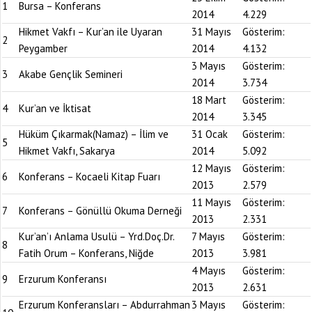
1
Bursa – Konferans
2014
4.229
Hikmet Vakfı – Kur’an ile Uyaran
31 Mayıs
Gösterim:
2
Peygamber
2014
4.132
3 Mayıs
Gösterim:
3
Akabe Gençlik Semineri
2014
3.734
18 Mart
Gösterim:
4
Kur’an ve İktisat
2014
3.345
Hüküm Çıkarmak(Namaz) – İlim ve
31 Ocak
Gösterim:
5
Hikmet Vakfı, Sakarya
2014
5.092
12 Mayıs
Gösterim:
6
Konferans – Kocaeli Kitap Fuarı
2013
2.579
11 Mayıs
Gösterim:
7
Konferans – Gönüllü Okuma Derneği
2013
2.331
Kur’an’ı Anlama Usulü – Yrd.Doç.Dr.
7 Mayıs
Gösterim:
8
Fatih Orum – Konferans, Niğde
2013
3.981
4 Mayıs
Gösterim:
9
Erzurum Konferansı
2013
2.631
Erzurum Konferansları – Abdurrahman
3 Mayıs
Gösterim: