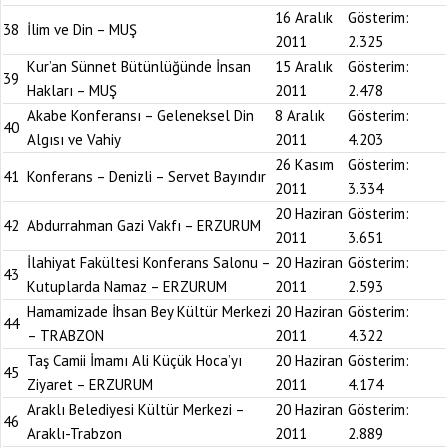
16 Aralık
Gösterim:
38
İlim ve Din – MUŞ
2011
2.325
Kur’an Sünnet Bütünlüğünde İnsan
15 Aralık
Gösterim:
39
Hakları – MUŞ
2011
2.478
Akabe Konferansı – Geleneksel Din
8 Aralık
Gösterim:
40
Algısı ve Vahiy
2011
4.203
26 Kasım
Gösterim:
41
Konferans – Denizli – Servet Bayındır
2011
3.334
20 Haziran
Gösterim:
42
Abdurrahman Gazi Vakfı – ERZURUM
2011
3.651
İlahiyat Fakültesi Konferans Salonu –
20 Haziran
Gösterim:
43
Kutuplarda Namaz – ERZURUM
2011
2.593
Hamamizade İhsan Bey Kültür Merkezi
20 Haziran
Gösterim:
44
– TRABZON
2011
4.322
Taş Camii İmamı Ali Küçük Hoca’yı
20 Haziran
Gösterim:
45
Ziyaret – ERZURUM
2011
4.174
Araklı Belediyesi Kültür Merkezi –
20 Haziran
Gösterim:
46
Araklı-Trabzon
2011
2.889