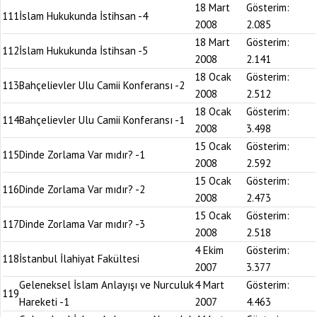
18 Mart
Gösterim:
111
İslam Hukukunda İstihsan -4
2008
2.085
18 Mart
Gösterim:
112
İslam Hukukunda İstihsan -5
2008
2.141
18 Ocak
Gösterim:
113
Bahçelievler Ulu Camii Konferansı -2
2008
2.512
18 Ocak
Gösterim:
114
Bahçelievler Ulu Camii Konferansı -1
2008
3.498
15 Ocak
Gösterim:
115
Dinde Zorlama Var mıdır? -1
2008
2.592
15 Ocak
Gösterim:
116
Dinde Zorlama Var mıdır? -2
2008
2.473
15 Ocak
Gösterim:
117
Dinde Zorlama Var mıdır? -3
2008
2.518
4 Ekim
Gösterim:
118
İstanbul İlahiyat Fakültesi
2007
3.377
Geleneksel İslam Anlayışı ve Nurculuk
4 Mart
Gösterim:
119
Hareketi -1
2007
4.463