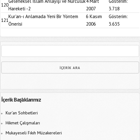
Geleneksel İslam Anlayışı ve Nurculuk
4 Mart
Gösterim:
120
Hareketi -2
2007
3.718
Kur’an-ı Anlamada Yeni Bir Yöntem
6 Kasım
Gösterim:
121
Önerisi
2006
3.635
İçerik Başlıklarımız
Kur’an Sohbetleri
Hikmet Çalışmaları
Mukayeseli Fıkıh Müzakereleri