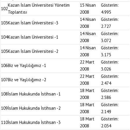
Kazan İslam Üniversitesi Yönetim
15 Nisan
Gösterim:
102
Toplantısı
2008
4.995
14 Nisan
Gösterim:
103
Kazan İslam Üniversitesi -3
2008
2.727
14 Nisan
Gösterim:
104
Kazan İslam Üniversitesi -1
2008
3.072
14 Nisan
Gösterim:
105
Kazan İslam Üniversitesi -2
2008
3.175
22 Mart
Gösterim:
106
Biz ve Yaşlılığımız -1
2008
3.026
22 Mart
Gösterim:
107
Biz ve Yaşlılığımız -2
2008
2.474
18 Mart
Gösterim:
108
İslam Hukukunda İstihsan -1
2008
2.586
18 Mart
Gösterim:
109
İslam Hukukunda İstihsan -2
2008
2.149
18 Mart
Gösterim:
110
İslam Hukukunda İstihsan -3
2008
2.034