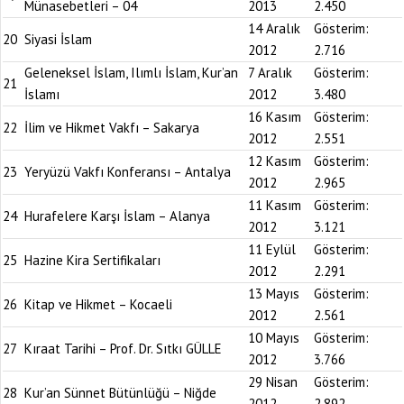
Münasebetleri – 04
2013
2.450
14 Aralık
Gösterim:
20
Siyasi İslam
2012
2.716
Geleneksel İslam, Ilımlı İslam, Kur’an
7 Aralık
Gösterim:
21
İslamı
2012
3.480
16 Kasım
Gösterim:
22
İlim ve Hikmet Vakfı – Sakarya
2012
2.551
12 Kasım
Gösterim:
23
Yeryüzü Vakfı Konferansı – Antalya
2012
2.965
11 Kasım
Gösterim:
24
Hurafelere Karşı İslam – Alanya
2012
3.121
11 Eylül
Gösterim:
25
Hazine Kira Sertifikaları
2012
2.291
13 Mayıs
Gösterim:
26
Kitap ve Hikmet – Kocaeli
2012
2.561
10 Mayıs
Gösterim:
27
Kıraat Tarihi – Prof. Dr. Sıtkı GÜLLE
2012
3.766
29 Nisan
Gösterim:
28
Kur’an Sünnet Bütünlüğü – Niğde
2012
2.892