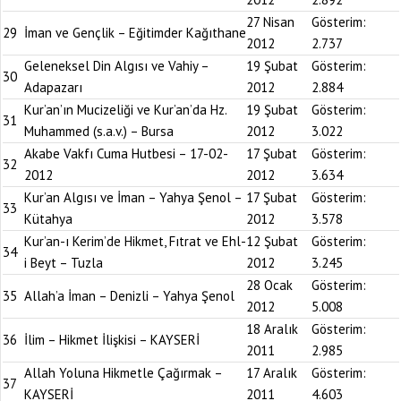
27 Nisan
Gösterim:
29
İman ve Gençlik – Eğitimder Kağıthane
2012
2.737
Geleneksel Din Algısı ve Vahiy –
19 Şubat
Gösterim:
30
Adapazarı
2012
2.884
Kur’an’ın Mucizeliği ve Kur’an’da Hz.
19 Şubat
Gösterim:
31
Muhammed (s.a.v.) – Bursa
2012
3.022
Akabe Vakfı Cuma Hutbesi – 17-02-
17 Şubat
Gösterim:
32
2012
2012
3.634
Kur’an Algısı ve İman – Yahya Şenol –
17 Şubat
Gösterim:
33
Kütahya
2012
3.578
Kur’an-ı Kerim’de Hikmet, Fıtrat ve Ehl-
12 Şubat
Gösterim:
34
i Beyt – Tuzla
2012
3.245
28 Ocak
Gösterim:
35
Allah’a İman – Denizli – Yahya Şenol
2012
5.008
18 Aralık
Gösterim:
36
İlim – Hikmet İlişkisi – KAYSERİ
2011
2.985
Allah Yoluna Hikmetle Çağırmak –
17 Aralık
Gösterim:
37
KAYSERİ
2011
4.603