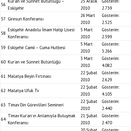
Kur’an ve Sünnet Bütünlüğü –
25 Aralık
Gösterim:
56
Eskişehir
2010
2.739
26 Mart
Gösterim:
57
Giresun Konferansı
2010
2.525
Eskişehir Anadolu İmam Hatip Lisesi
5 Mart
Gösterim:
58
Konferansı
2010
2.599
5 Mart
Gösterim:
59
Eskişehir Camii – Cuma Hutbesi
2010
3.266
3 Mart
Gösterim:
60
Kur’an ve Sünnet Bütünlüğü
2010
4.082
22 Şubat
Gösterim:
61
Malatya Beyin Fırtınası
2010
2.629
22 Şubat
Gösterim:
62
Malatya Ufuk Tv
2010
4.105
22 Şubat
Gösterim:
63
Timav Din Görevlileri Semineri
2010
2.440
Timav Kur’an’ın Anlamıyla Buluşmak
21 Şubat
Gösterim:
64
Konferansı
2010
2.470
20 Şubat
Gösterim: