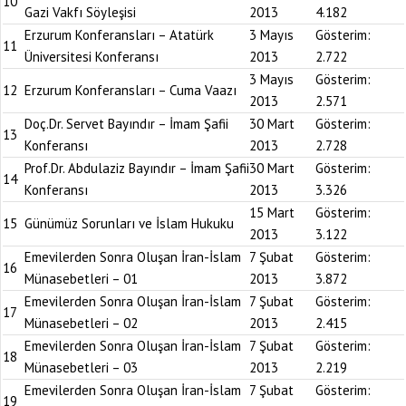
10
Gazi Vakfı Söyleşisi
2013
4.182
Erzurum Konferansları – Atatürk
3 Mayıs
Gösterim:
11
Üniversitesi Konferansı
2013
2.722
3 Mayıs
Gösterim:
12
Erzurum Konferansları – Cuma Vaazı
2013
2.571
Doç.Dr. Servet Bayındır – İmam Şafii
30 Mart
Gösterim:
13
Konferansı
2013
2.728
Prof.Dr. Abdulaziz Bayındır – İmam Şafii
30 Mart
Gösterim:
14
Konferansı
2013
3.326
15 Mart
Gösterim:
15
Günümüz Sorunları ve İslam Hukuku
2013
3.122
Emevilerden Sonra Oluşan İran-İslam
7 Şubat
Gösterim:
16
Münasebetleri – 01
2013
3.872
Emevilerden Sonra Oluşan İran-İslam
7 Şubat
Gösterim:
17
Münasebetleri – 02
2013
2.415
Emevilerden Sonra Oluşan İran-İslam
7 Şubat
Gösterim:
18
Münasebetleri – 03
2013
2.219
Emevilerden Sonra Oluşan İran-İslam
7 Şubat
Gösterim:
19