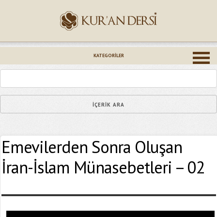
İsminiz (*)
KATEGORILER
Epostanız (*)
Emevilerden Sonra Oluşan
Yaşadığınız Hatanın Ayrıntıları
İran-İslam Münasebetleri – 02
Bağlantıyı Gönderin