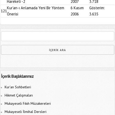
Hareketi -2
2007
3.718
Kur’an-ı Anlamada Yeni Bir Yöntem
6 Kasım
Gösterim:
121
Önerisi
2006
3.635
İçerik Başlıklarımız
Kur’an Sohbetleri
Hikmet Çalışmaları
Mukayeseli Fıkıh Müzakereleri
Mukayeseli İlmihal Dersleri