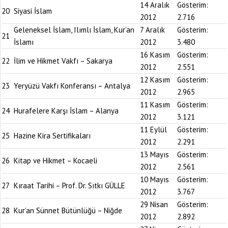
14 Aralık
Gösterim:
20
Siyasi İslam
2012
2.716
Geleneksel İslam, Ilımlı İslam, Kur’an
7 Aralık
Gösterim:
21
İslamı
2012
3.480
16 Kasım
Gösterim:
22
İlim ve Hikmet Vakfı – Sakarya
2012
2.551
12 Kasım
Gösterim:
23
Yeryüzü Vakfı Konferansı – Antalya
2012
2.965
11 Kasım
Gösterim:
24
Hurafelere Karşı İslam – Alanya
2012
3.121
11 Eylül
Gösterim:
25
Hazine Kira Sertifikaları
2012
2.291
13 Mayıs
Gösterim:
26
Kitap ve Hikmet – Kocaeli
2012
2.561
10 Mayıs
Gösterim:
27
Kıraat Tarihi – Prof. Dr. Sıtkı GÜLLE
2012
3.767
29 Nisan
Gösterim:
28
Kur’an Sünnet Bütünlüğü – Niğde
2012
2.892