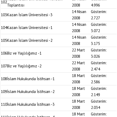
102
Toplantısı
2008
4.996
14 Nisan
Gösterim:
103
Kazan İslam Üniversitesi -3
2008
2.727
14 Nisan
Gösterim:
104
Kazan İslam Üniversitesi -1
2008
3.072
14 Nisan
Gösterim:
105
Kazan İslam Üniversitesi -2
2008
3.175
22 Mart
Gösterim:
106
Biz ve Yaşlılığımız -1
2008
3.026
22 Mart
Gösterim:
107
Biz ve Yaşlılığımız -2
2008
2.474
18 Mart
Gösterim:
108
İslam Hukukunda İstihsan -1
2008
2.586
18 Mart
Gösterim:
109
İslam Hukukunda İstihsan -2
2008
2.149
18 Mart
Gösterim:
110
İslam Hukukunda İstihsan -3
2008
2.034
18 Mart
Gösterim: