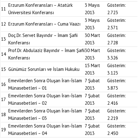
Erzurum Konferansları – Atatürk
3 Mayıs
Gösterim:
11
Üniversitesi Konferansı
2013
2.723
3 Mayıs
Gösterim:
12
Erzurum Konferansları – Cuma Vaazı
2013
2.571
Doç.Dr. Servet Bayındır – İmam Şafii
30 Mart
Gösterim:
13
Konferansı
2013
2.728
Prof.Dr. Abdulaziz Bayındır – İmam Şafii
30 Mart
Gösterim:
14
Konferansı
2013
3.326
15 Mart
Gösterim:
15
Günümüz Sorunları ve İslam Hukuku
2013
3.123
Emevilerden Sonra Oluşan İran-İslam
7 Şubat
Gösterim:
16
Münasebetleri – 01
2013
3.873
Emevilerden Sonra Oluşan İran-İslam
7 Şubat
Gösterim:
17
Münasebetleri – 02
2013
2.416
Emevilerden Sonra Oluşan İran-İslam
7 Şubat
Gösterim:
18
Münasebetleri – 03
2013
2.219
Emevilerden Sonra Oluşan İran-İslam
7 Şubat
Gösterim:
19
Münasebetleri – 04
2013
2.450