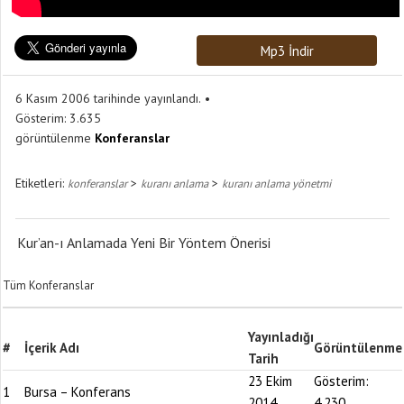
Mp3 İndir
6 Kasım 2006 tarihinde yayınlandı.
Gösterim:
3.635
görüntülenme
Konferanslar
Etiketleri:
>
>
konferanslar
kuranı anlama
kuranı anlama yönetmi
Kur’an-ı Anlamada Yeni Bir Yöntem Önerisi
Tüm Konferanslar
Yayınladığı
#
İçerik Adı
Görüntülenme
Tarih
23 Ekim
Gösterim:
1
Bursa – Konferans
2014
4.230