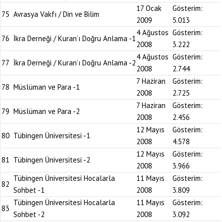
17 Ocak
Gösterim:
75
Avrasya Vakfı / Din ve Bilim
2009
5.013
4 Ağustos
Gösterim:
76
İkra Derneği / Kuran’ı Doğru Anlama -1
2008
3.222
4 Ağustos
Gösterim:
77
İkra Derneği / Kuran’ı Doğru Anlama -2
2008
2.744
7 Haziran
Gösterim:
78
Müslüman ve Para -1
2008
2.725
7 Haziran
Gösterim:
79
Müslüman ve Para -2
2008
2.456
12 Mayıs
Gösterim:
80
Tübingen Üniversitesi -1
2008
4.578
12 Mayıs
Gösterim:
81
Tübingen Üniversitesi -2
2008
3.966
Tübingen Üniversitesi Hocalarla
11 Mayıs
Gösterim:
82
Sohbet -1
2008
3.809
Tübingen Üniversitesi Hocalarla
11 Mayıs
Gösterim:
83
Sohbet -2
2008
3.092