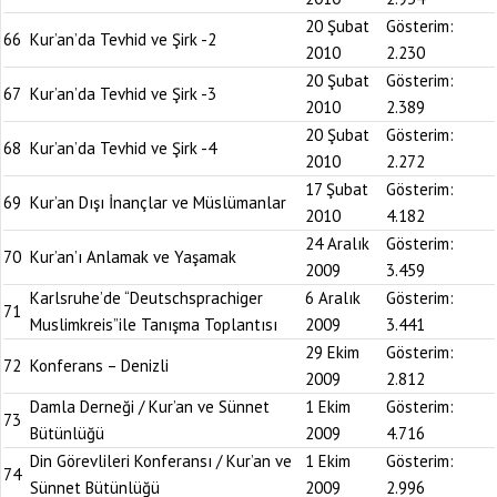
20 Şubat
Gösterim:
66
Kur’an’da Tevhid ve Şirk -2
2010
2.230
20 Şubat
Gösterim:
67
Kur’an’da Tevhid ve Şirk -3
2010
2.389
20 Şubat
Gösterim:
68
Kur’an’da Tevhid ve Şirk -4
2010
2.272
17 Şubat
Gösterim:
69
Kur’an Dışı İnançlar ve Müslümanlar
2010
4.182
24 Aralık
Gösterim:
70
Kur’an’ı Anlamak ve Yaşamak
2009
3.459
Karlsruhe’de “Deutschsprachiger
6 Aralık
Gösterim:
71
Muslimkreis”ile Tanışma Toplantısı
2009
3.441
29 Ekim
Gösterim:
72
Konferans – Denizli
2009
2.812
Damla Derneği / Kur’an ve Sünnet
1 Ekim
Gösterim:
73
Bütünlüğü
2009
4.716
Din Görevlileri Konferansı / Kur’an ve
1 Ekim
Gösterim:
74
Sünnet Bütünlüğü
2009
2.996