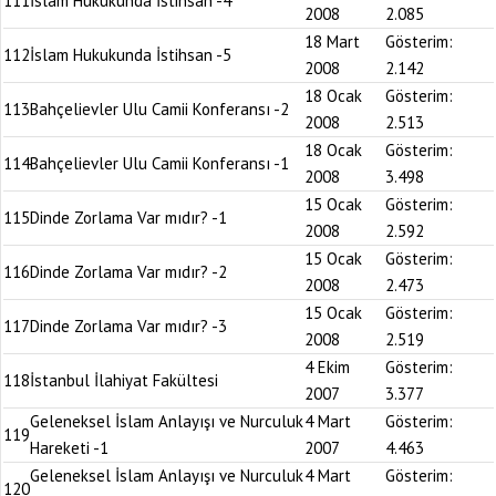
111
İslam Hukukunda İstihsan -4
2008
2.085
18 Mart
Gösterim:
112
İslam Hukukunda İstihsan -5
2008
2.142
18 Ocak
Gösterim:
113
Bahçelievler Ulu Camii Konferansı -2
2008
2.513
18 Ocak
Gösterim:
114
Bahçelievler Ulu Camii Konferansı -1
2008
3.498
15 Ocak
Gösterim:
115
Dinde Zorlama Var mıdır? -1
2008
2.592
15 Ocak
Gösterim:
116
Dinde Zorlama Var mıdır? -2
2008
2.473
15 Ocak
Gösterim:
117
Dinde Zorlama Var mıdır? -3
2008
2.519
4 Ekim
Gösterim:
118
İstanbul İlahiyat Fakültesi
2007
3.377
Geleneksel İslam Anlayışı ve Nurculuk
4 Mart
Gösterim:
119
Hareketi -1
2007
4.463
Geleneksel İslam Anlayışı ve Nurculuk
4 Mart
Gösterim:
120