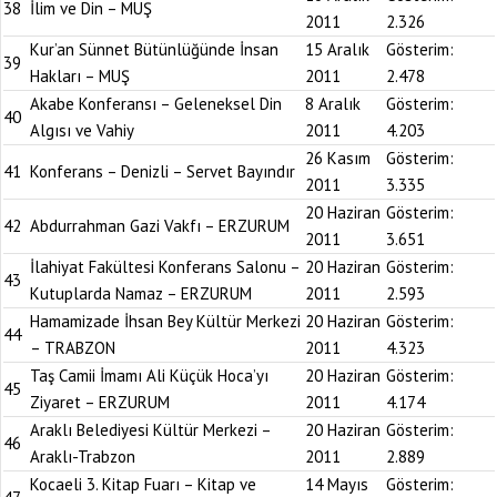
38
İlim ve Din – MUŞ
2011
2.326
Kur’an Sünnet Bütünlüğünde İnsan
15 Aralık
Gösterim:
39
Hakları – MUŞ
2011
2.478
Akabe Konferansı – Geleneksel Din
8 Aralık
Gösterim:
40
Algısı ve Vahiy
2011
4.203
26 Kasım
Gösterim:
41
Konferans – Denizli – Servet Bayındır
2011
3.335
20 Haziran
Gösterim:
42
Abdurrahman Gazi Vakfı – ERZURUM
2011
3.651
İlahiyat Fakültesi Konferans Salonu –
20 Haziran
Gösterim:
43
Kutuplarda Namaz – ERZURUM
2011
2.593
Hamamizade İhsan Bey Kültür Merkezi
20 Haziran
Gösterim:
44
– TRABZON
2011
4.323
Taş Camii İmamı Ali Küçük Hoca’yı
20 Haziran
Gösterim:
45
Ziyaret – ERZURUM
2011
4.174
Araklı Belediyesi Kültür Merkezi –
20 Haziran
Gösterim:
46
Araklı-Trabzon
2011
2.889
Kocaeli 3. Kitap Fuarı – Kitap ve
14 Mayıs
Gösterim: