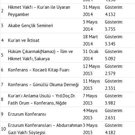
Hikmet Vakfı – Kur’an ile Uyaran
31 Mayıs
Gösterim:
2
Peygamber
2014
4.132
3 Mayıs
Gösterim:
3
Akabe Gençlik Semineri
2014
3.735
18 Mart
Gösterim:
4
Kur’an ve İktisat
2014
3.345
Hüküm Çıkarmak(Namaz) – İlim ve
31 Ocak
Gösterim:
5
Hikmet Vakfı, Sakarya
2014
5.092
12 Mayıs
Gösterim:
6
Konferans – Kocaeli Kitap Fuarı
2013
2.579
11 Mayıs
Gösterim:
7
Konferans – Gönüllü Okuma Derneği
2013
2.331
Kur’an’ı Anlama Usulü – Yrd.Doç.Dr.
7 Mayıs
Gösterim:
8
Fatih Orum – Konferans, Niğde
2013
3.982
4 Mayıs
Gösterim:
9
Erzurum Konferansı
2013
2.631
Erzurum Konferansları – Abdurrahman
3 Mayıs
Gösterim:
10
Gazi Vakfı Söyleşisi
2013
4.182