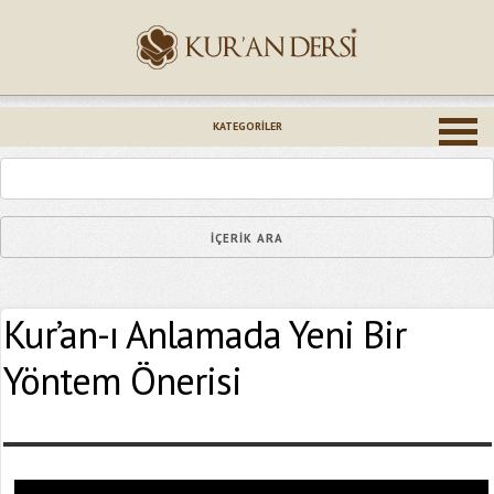
İsminiz (*)
KATEGORILER
Epostanız (*)
Kur’an-ı Anlamada Yeni Bir
Yaşadığınız Hatanın Ayrıntıları
Yöntem Önerisi
Bağlantıyı Gönderin