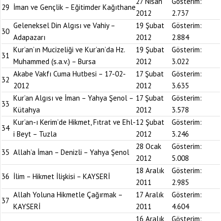
27 Nisan
Gösterim:
29
İman ve Gençlik – Eğitimder Kağıthane
2012
2.737
Geleneksel Din Algısı ve Vahiy –
19 Şubat
Gösterim:
30
Adapazarı
2012
2.884
Kur’an’ın Mucizeliği ve Kur’an’da Hz.
19 Şubat
Gösterim:
31
Muhammed (s.a.v.) – Bursa
2012
3.022
Akabe Vakfı Cuma Hutbesi – 17-02-
17 Şubat
Gösterim:
32
2012
2012
3.635
Kur’an Algısı ve İman – Yahya Şenol –
17 Şubat
Gösterim:
33
Kütahya
2012
3.578
Kur’an-ı Kerim’de Hikmet, Fıtrat ve Ehl-
12 Şubat
Gösterim:
34
i Beyt – Tuzla
2012
3.246
28 Ocak
Gösterim:
35
Allah’a İman – Denizli – Yahya Şenol
2012
5.008
18 Aralık
Gösterim:
36
İlim – Hikmet İlişkisi – KAYSERİ
2011
2.985
Allah Yoluna Hikmetle Çağırmak –
17 Aralık
Gösterim:
37
KAYSERİ
2011
4.604
16 Aralık
Gösterim: