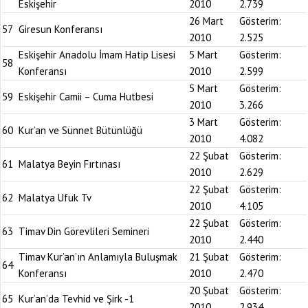
Eskişehir
2010
2.739
26 Mart
Gösterim:
57
Giresun Konferansı
2010
2.525
Eskişehir Anadolu İmam Hatip Lisesi
5 Mart
Gösterim:
58
Konferansı
2010
2.599
5 Mart
Gösterim:
59
Eskişehir Camii – Cuma Hutbesi
2010
3.266
3 Mart
Gösterim:
60
Kur’an ve Sünnet Bütünlüğü
2010
4.082
22 Şubat
Gösterim:
61
Malatya Beyin Fırtınası
2010
2.629
22 Şubat
Gösterim:
62
Malatya Ufuk Tv
2010
4.105
22 Şubat
Gösterim:
63
Timav Din Görevlileri Semineri
2010
2.440
Timav Kur’an’ın Anlamıyla Buluşmak
21 Şubat
Gösterim:
64
Konferansı
2010
2.470
20 Şubat
Gösterim:
65
Kur’an’da Tevhid ve Şirk -1
2010
2.934