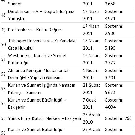
47
Sünnet
2011
2.638
Darul Erkam E.V. – Doğru Bildiğimiz
17 Nisan
Gösterim:
48
Yanlışlar
2011
4.971
17 Nisan
Gösterim:
49
Plettenberg – Kutlu Doğum
2011
2.980
Tübingen Üniversitesi – Kur’an’daki
16 Nisan
Gösterim:
50
Ceza Hukuku
2011
3.195
Wiesbaden – Kur’an ve Sünnet
16 Nisan
Gösterim:
51
Bütünlüğü
2011
2.772
Almanca Konuşan Müslamanlar
1 Nisan
Gösterim:
52
Derneğiyle Yapılan Görüşme
2011
3.301
Kur’an ve Sünnet Işığında Namazın
21 Şubat
Gösterim:
53
Kılınışı – Samsun
2011
5.673
Kur’an ve Sünnet Bütünlüğü –
7 Ocak
Gösterim:
54
Eskişehir
2011
4.084
26 Aralık
55
Yunus Emre Kültür Merkezi – Eskişehir
Gösterim:
266
2010
Kur’an ve Sünnet Bütünlüğü –
25 Aralık
Gösterim:
56