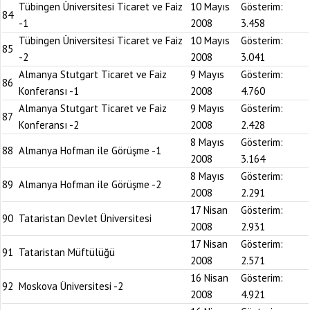
Tübingen Üniversitesi Ticaret ve Faiz
10 Mayıs
Gösterim:
84
-1
2008
3.458
Tübingen Üniversitesi Ticaret ve Faiz
10 Mayıs
Gösterim:
85
-2
2008
3.041
Almanya Stutgart Ticaret ve Faiz
9 Mayıs
Gösterim:
86
Konferansı -1
2008
4.760
Almanya Stutgart Ticaret ve Faiz
9 Mayıs
Gösterim:
87
Konferansı -2
2008
2.428
8 Mayıs
Gösterim:
88
Almanya Hofman ile Görüşme -1
2008
3.164
8 Mayıs
Gösterim:
89
Almanya Hofman ile Görüşme -2
2008
2.291
17 Nisan
Gösterim:
90
Tataristan Devlet Üniversitesi
2008
2.931
17 Nisan
Gösterim:
91
Tataristan Müftülüğü
2008
2.571
16 Nisan
Gösterim:
92
Moskova Üniversitesi -2
2008
4.921