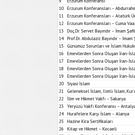
9
Erzurum Konferansı
10
Erzurum Konferansları – Abdurrahm
11
Erzurum Konferansları – Atatürk Ün
12
Erzurum Konferansları – Cuma Vaa
13
Doç.Dr. Servet Bayındır – İmam Şafi
14
Prof.Dr. Abdulaziz Bayındır – İmam 
15
Günümüz Sorunları ve İslam Hukuk
16
Emevilerden Sonra Oluşan İran-İsl
17
Emevilerden Sonra Oluşan İran-İsl
18
Emevilerden Sonra Oluşan İran-İsl
19
Emevilerden Sonra Oluşan İran-İsl
20
Siyasi İslam
21
Geleneksel İslam, Ilımlı İslam, Kur’
22
İlim ve Hikmet Vakfı – Sakarya
23
Yeryüzü Vakfı Konferansı – Antaly
24
Hurafelere Karşı İslam – Alanya
25
Hazine Kira Sertifikaları
26
Kitap ve Hikmet – Kocaeli