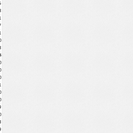
6
8
1
7
1
0
8
4
0
0
0
1
0
0
9
0
8
9