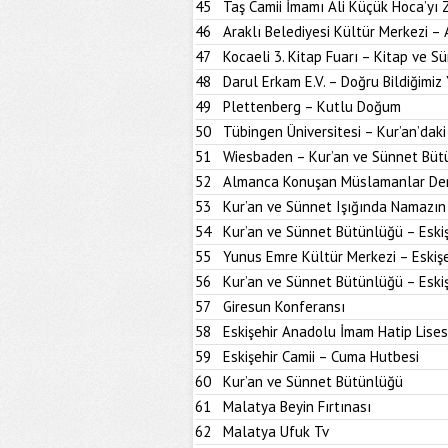
45
Taş Camii İmamı Ali Küçük Hoca’yı
46
Araklı Belediyesi Kültür Merkezi –
47
Kocaeli 3. Kitap Fuarı – Kitap ve S
48
Darul Erkam E.V. – Doğru Bildiğimiz 
49
Plettenberg – Kutlu Doğum
50
Tübingen Üniversitesi – Kur’an’dak
51
Wiesbaden – Kur’an ve Sünnet Büt
52
Almanca Konuşan Müslamanlar Der
53
Kur’an ve Sünnet Işığında Namazın 
54
Kur’an ve Sünnet Bütünlüğü – Eskiş
55
Yunus Emre Kültür Merkezi – Eskişe
56
Kur’an ve Sünnet Bütünlüğü – Eskiş
57
Giresun Konferansı
58
Eskişehir Anadolu İmam Hatip Lises
59
Eskişehir Camii – Cuma Hutbesi
60
Kur’an ve Sünnet Bütünlüğü
61
Malatya Beyin Fırtınası
62
Malatya Ufuk Tv