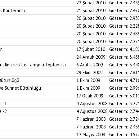
22 Şubat 2010
Gösterim:
2.43
k Konferansı
21 Şubat 2010
Gösterim:
2.47
20 Şubat 2010
Gösterim:
2.93
20 Şubat 2010
Gösterim:
2.22
20 Şubat 2010
Gösterim:
2.38
20 Şubat 2010
Gösterim:
2.27
r
17 Şubat 2010
Gösterim:
4.18
24 Aralık 2009
Gösterim:
3.45
uslimkreis”ile Tanışma Toplantısı
6 Aralık 2009
Gösterim:
3.44
29 Ekim 2009
Gösterim:
2.81
 Bütünlüğü
1 Ekim 2009
Gösterim:
4.71
n ve Sünnet Bütünlüğü
1 Ekim 2009
Gösterim:
2.99
17 Ocak 2009
Gösterim:
5.01
a -1
4 Ağustos 2008
Gösterim:
3.22
a -2
4 Ağustos 2008
Gösterim:
2.74
7 Haziran 2008
Gösterim:
2.72
7 Haziran 2008
Gösterim:
2.45
12 Mayıs 2008
Gösterim:
4.57