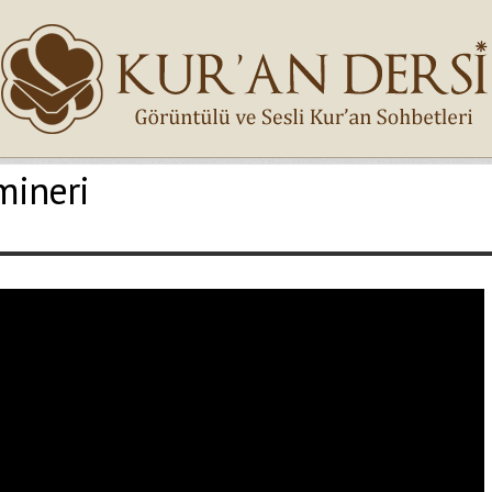
mineri
İsminiz (*)
Epostanız (*)
Yaşadığınız Hatanın Ayrıntıları