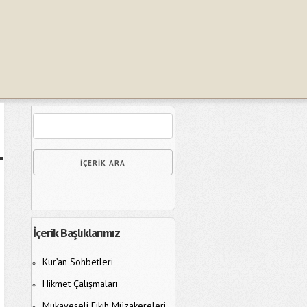
İçerik Başlıklarımız
Kur’an Sohbetleri
Hikmet Çalışmaları
Mukayeseli Fıkıh Müzakereleri