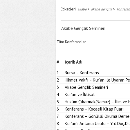
Etiketleri:
>
>
akabe
akabe gençlik
konferan
Akabe Gençlik Semineri
Tüm Konferanslar
#
İçerik Adı
1
Bursa – Konferans
2
Hikmet Vakfı – Kur’an ile Uyaran 
3
Akabe Gençlik Semineri
4
Kur’an ve İktisat
5
Hüküm Çıkarmak(Namaz) – İlim ve H
6
Konferans – Kocaeli Kitap Fuarı
7
Konferans – Gönüllü Okuma Derne
8
Kur’an’ı Anlama Usulü – Yrd.Doç.Dr