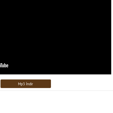
Bağlantıyı Gönderin
[recaptcha]
Mp3 İndir