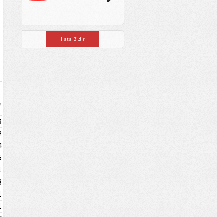
Hata Bildir
e
9
2
4
5
1
8
1
1