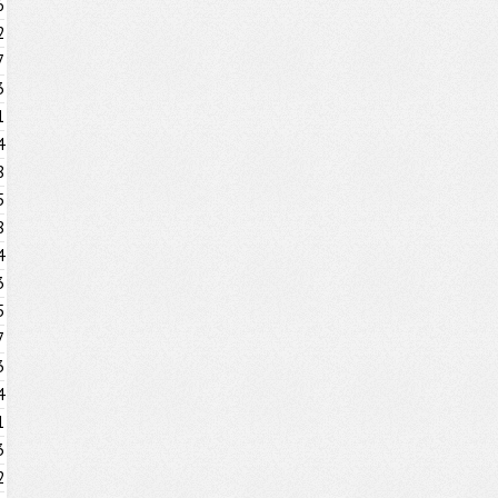
6
2
7
3
1
4
8
5
8
4
3
5
7
3
4
1
3
2