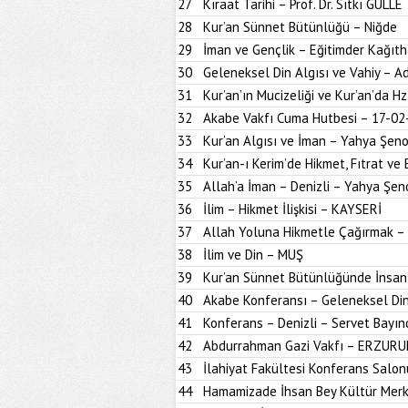
27
Kıraat Tarihi – Prof. Dr. Sıtkı GÜLLE
28
Kur’an Sünnet Bütünlüğü – Niğde
29
İman ve Gençlik – Eğitimder Kağıt
30
Geleneksel Din Algısı ve Vahiy – A
31
Kur’an’ın Mucizeliği ve Kur’an’da H
32
Akabe Vakfı Cuma Hutbesi – 17-02
33
Kur’an Algısı ve İman – Yahya Şen
34
Kur’an-ı Kerim’de Hikmet, Fıtrat ve 
35
Allah’a İman – Denizli – Yahya Şen
36
İlim – Hikmet İlişkisi – KAYSERİ
37
Allah Yoluna Hikmetle Çağırmak –
38
İlim ve Din – MUŞ
39
Kur’an Sünnet Bütünlüğünde İnsan
40
Akabe Konferansı – Geleneksel Din
41
Konferans – Denizli – Servet Bayın
42
Abdurrahman Gazi Vakfı – ERZUR
43
İlahiyat Fakültesi Konferans Sal
44
Hamamizade İhsan Bey Kültür Mer