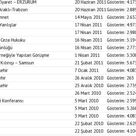
 Ziyaret – ERZURUM
20 Haziran 2011
Gösterim:
4.17
 Araklı-Trabzon
20 Haziran 2011
Gösterim:
2.88
ünnet
14 Mayıs 2011
Gösterim:
2.63
Yanlışlar
17 Nisan 2011
Gösterim:
4.97
17 Nisan 2011
Gösterim:
2.98
i Ceza Hukuku
16 Nisan 2011
Gösterim:
3.19
ünlüğü
16 Nisan 2011
Gösterim:
2.77
neğiyle Yapılan Görüşme
1 Nisan 2011
Gösterim:
3.30
Kılınışı – Samsun
21 Şubat 2011
Gösterim:
5.67
ehir
7 Ocak 2011
Gösterim:
4.08
hir
26 Aralık 2010
Gösterim:
265
ehir
25 Aralık 2010
Gösterim:
2.73
26 Mart 2010
Gösterim:
2.52
i Konferansı
5 Mart 2010
Gösterim:
2.59
5 Mart 2010
Gösterim:
3.26
3 Mart 2010
Gösterim:
4.08
22 Şubat 2010
Gösterim:
2.62
22 Şubat 2010
Gösterim:
4.10