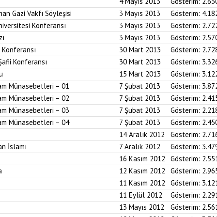
4 Mayıs 2013
Gösterim:
2.63
an Gazi Vakfı Söyleşisi
3 Mayıs 2013
Gösterim:
4.18
iversitesi Konferansı
3 Mayıs 2013
Gösterim:
2.72
zı
3 Mayıs 2013
Gösterim:
2.57
i Konferansı
30 Mart 2013
Gösterim:
2.72
Şafii Konferansı
30 Mart 2013
Gösterim:
3.32
u
15 Mart 2013
Gösterim:
3.12
am Münasebetleri – 01
7 Şubat 2013
Gösterim:
3.87
am Münasebetleri – 02
7 Şubat 2013
Gösterim:
2.41
am Münasebetleri – 03
7 Şubat 2013
Gösterim:
2.21
am Münasebetleri – 04
7 Şubat 2013
Gösterim:
2.45
14 Aralık 2012
Gösterim:
2.71
an İslamı
7 Aralık 2012
Gösterim:
3.47
16 Kasım 2012
Gösterim:
2.55
a
12 Kasım 2012
Gösterim:
2.96
11 Kasım 2012
Gösterim:
3.12
11 Eylül 2012
Gösterim:
2.29
13 Mayıs 2012
Gösterim:
2.56