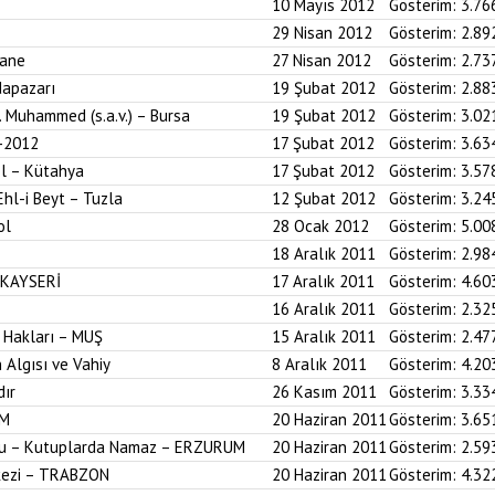
10 Mayıs 2012
Gösterim:
3.76
29 Nisan 2012
Gösterim:
2.89
hane
27 Nisan 2012
Gösterim:
2.73
dapazarı
19 Şubat 2012
Gösterim:
2.88
z. Muhammed (s.a.v.) – Bursa
19 Şubat 2012
Gösterim:
3.02
-2012
17 Şubat 2012
Gösterim:
3.63
ol – Kütahya
17 Şubat 2012
Gösterim:
3.57
Ehl-i Beyt – Tuzla
12 Şubat 2012
Gösterim:
3.24
ol
28 Ocak 2012
Gösterim:
5.00
18 Aralık 2011
Gösterim:
2.98
 KAYSERİ
17 Aralık 2011
Gösterim:
4.60
16 Aralık 2011
Gösterim:
2.32
 Hakları – MUŞ
15 Aralık 2011
Gösterim:
2.47
 Algısı ve Vahiy
8 Aralık 2011
Gösterim:
4.20
dır
26 Kasım 2011
Gösterim:
3.33
UM
20 Haziran 2011
Gösterim:
3.65
onu – Kutuplarda Namaz – ERZURUM
20 Haziran 2011
Gösterim:
2.59
kezi – TRABZON
20 Haziran 2011
Gösterim:
4.32