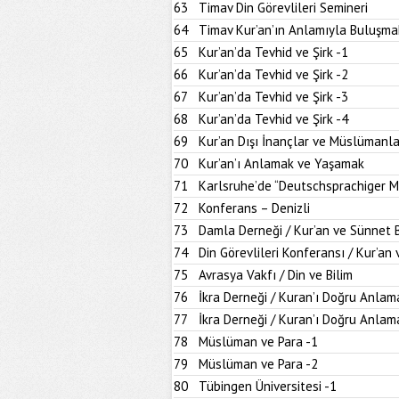
63
Timav Din Görevlileri Semineri
64
Timav Kur’an’ın Anlamıyla Buluşma
65
Kur’an’da Tevhid ve Şirk -1
66
Kur’an’da Tevhid ve Şirk -2
67
Kur’an’da Tevhid ve Şirk -3
68
Kur’an’da Tevhid ve Şirk -4
69
Kur’an Dışı İnançlar ve Müslümanla
70
Kur’an’ı Anlamak ve Yaşamak
71
Karlsruhe’de “Deutschsprachiger M
72
Konferans – Denizli
73
Damla Derneği / Kur’an ve Sünnet
74
Din Görevlileri Konferansı / Kur’a
75
Avrasya Vakfı / Din ve Bilim
76
İkra Derneği / Kuran’ı Doğru Anlam
77
İkra Derneği / Kuran’ı Doğru Anlam
78
Müslüman ve Para -1
79
Müslüman ve Para -2
80
Tübingen Üniversitesi -1