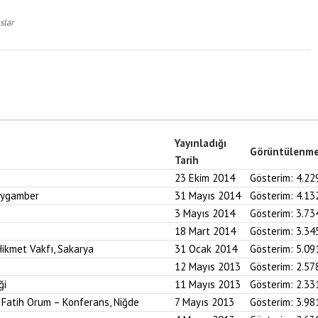
slar
Yayınladığı
Görüntülenm
Tarih
23 Ekim 2014
Gösterim:
4.22
Peygamber
31 Mayıs 2014
Gösterim:
4.13
3 Mayıs 2014
Gösterim:
3.73
18 Mart 2014
Gösterim:
3.34
ikmet Vakfı, Sakarya
31 Ocak 2014
Gösterim:
5.09
12 Mayıs 2013
Gösterim:
2.57
ği
11 Mayıs 2013
Gösterim:
2.33
. Fatih Orum – Konferans, Niğde
7 Mayıs 2013
Gösterim:
3.98