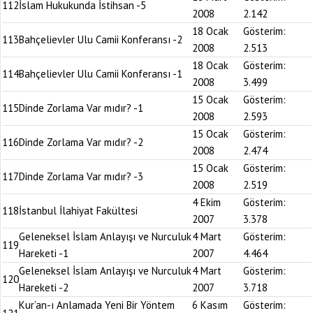
112
İslam Hukukunda İstihsan -5
2008
2.142
18 Ocak
Gösterim:
113
Bahçelievler Ulu Camii Konferansı -2
2008
2.513
18 Ocak
Gösterim:
114
Bahçelievler Ulu Camii Konferansı -1
2008
3.499
15 Ocak
Gösterim:
115
Dinde Zorlama Var mıdır? -1
2008
2.593
15 Ocak
Gösterim:
116
Dinde Zorlama Var mıdır? -2
2008
2.474
15 Ocak
Gösterim:
117
Dinde Zorlama Var mıdır? -3
2008
2.519
4 Ekim
Gösterim:
118
İstanbul İlahiyat Fakültesi
2007
3.378
Geleneksel İslam Anlayışı ve Nurculuk
4 Mart
Gösterim:
119
Hareketi -1
2007
4.464
Geleneksel İslam Anlayışı ve Nurculuk
4 Mart
Gösterim:
120
Hareketi -2
2007
3.718
Kur’an-ı Anlamada Yeni Bir Yöntem
6 Kasım
Gösterim: