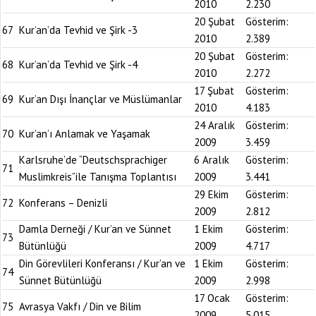
2010
2.230
20 Şubat
Gösterim:
67
Kur’an’da Tevhid ve Şirk -3
2010
2.389
20 Şubat
Gösterim:
68
Kur’an’da Tevhid ve Şirk -4
2010
2.272
17 Şubat
Gösterim:
69
Kur’an Dışı İnançlar ve Müslümanlar
2010
4.183
24 Aralık
Gösterim:
70
Kur’an’ı Anlamak ve Yaşamak
2009
3.459
Karlsruhe’de “Deutschsprachiger
6 Aralık
Gösterim:
71
Muslimkreis”ile Tanışma Toplantısı
2009
3.441
29 Ekim
Gösterim:
72
Konferans – Denizli
2009
2.812
Damla Derneği / Kur’an ve Sünnet
1 Ekim
Gösterim:
73
Bütünlüğü
2009
4.717
Din Görevlileri Konferansı / Kur’an ve
1 Ekim
Gösterim:
74
Sünnet Bütünlüğü
2009
2.998
17 Ocak
Gösterim:
75
Avrasya Vakfı / Din ve Bilim
2009
5.015