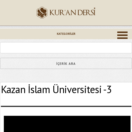
İsminiz (*)
KATEGORILER
Epostanız (*)
Kazan İslam Üniversitesi -3
Yaşadığınız Hatanın Ayrıntıları
Bağlantıyı Gönderin