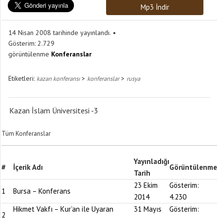
Mp3 İndir
14 Nisan 2008 tarihinde yayınlandı.
Gösterim:
2.729
görüntülenme
Konferanslar
Etiketleri:
>
>
kazan konferansı
konferanslar
rusya
Kazan İslam Üniversitesi -3
Tüm Konferanslar
Yayınladığı
#
İçerik Adı
Görüntülenme
Tarih
23 Ekim
Gösterim:
1
Bursa – Konferans
2014
4.230
Hikmet Vakfı – Kur’an ile Uyaran
31 Mayıs
Gösterim:
2