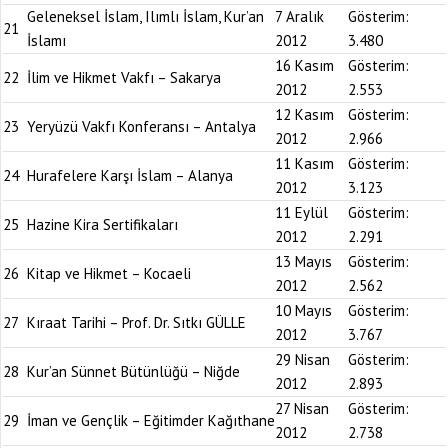
Geleneksel İslam, Ilımlı İslam, Kur’an
7 Aralık
Gösterim:
21
İslamı
2012
3.480
16 Kasım
Gösterim:
22
İlim ve Hikmet Vakfı – Sakarya
2012
2.553
12 Kasım
Gösterim:
23
Yeryüzü Vakfı Konferansı – Antalya
2012
2.966
11 Kasım
Gösterim:
24
Hurafelere Karşı İslam – Alanya
2012
3.123
11 Eylül
Gösterim:
25
Hazine Kira Sertifikaları
2012
2.291
13 Mayıs
Gösterim:
26
Kitap ve Hikmet – Kocaeli
2012
2.562
10 Mayıs
Gösterim:
27
Kıraat Tarihi – Prof. Dr. Sıtkı GÜLLE
2012
3.767
29 Nisan
Gösterim:
28
Kur’an Sünnet Bütünlüğü – Niğde
2012
2.893
27 Nisan
Gösterim:
29
İman ve Gençlik – Eğitimder Kağıthane
2012
2.738