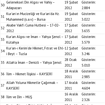
Geleneksel Din Algısı ve Vahiy –
19 Şubat
Gösterim:
30
Adapazarı
2012
2.884
Kur’an’ın Mucizeliği ve Kur’an’da Hz.
19 Şubat
Gösterim:
31
Muhammed (s.a.v.) – Bursa
2012
3.022
Akabe Vakfı Cuma Hutbesi – 17-02-
17 Şubat
Gösterim:
32
2012
2012
3.635
Kur’an Algısı ve İman – Yahya Şenol –
17 Şubat
Gösterim:
33
Kütahya
2012
3.579
Kur’an-ı Kerim’de Hikmet, Fıtrat ve Ehl-
12 Şubat
Gösterim:
34
i Beyt – Tuzla
2012
3.246
28 Ocak
Gösterim:
35
Allah’a İman – Denizli – Yahya Şenol
2012
5.010
18 Aralık
Gösterim:
36
İlim – Hikmet İlişkisi – KAYSERİ
2011
2.985
Allah Yoluna Hikmetle Çağırmak –
17 Aralık
Gösterim:
37
KAYSERİ
2011
4.604
16 Aralık
Gösterim:
38
İlim ve Din – MUŞ
2011
2.326