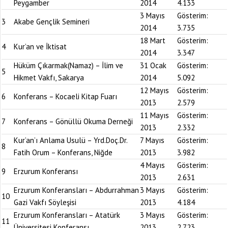
Peygamber
2014
4.133
3 Mayıs
Gösterim:
3
Akabe Gençlik Semineri
2014
3.735
18 Mart
Gösterim:
4
Kur’an ve İktisat
2014
3.347
Hüküm Çıkarmak(Namaz) – İlim ve
31 Ocak
Gösterim:
5
Hikmet Vakfı, Sakarya
2014
5.092
12 Mayıs
Gösterim:
6
Konferans – Kocaeli Kitap Fuarı
2013
2.579
11 Mayıs
Gösterim:
7
Konferans – Gönüllü Okuma Derneği
2013
2.332
Kur’an’ı Anlama Usulü – Yrd.Doç.Dr.
7 Mayıs
Gösterim:
8
Fatih Orum – Konferans, Niğde
2013
3.982
4 Mayıs
Gösterim:
9
Erzurum Konferansı
2013
2.631
Erzurum Konferansları – Abdurrahman
3 Mayıs
Gösterim:
10
Gazi Vakfı Söyleşisi
2013
4.184
Erzurum Konferansları – Atatürk
3 Mayıs
Gösterim:
11
Üniversitesi Konferansı
2013
2.723