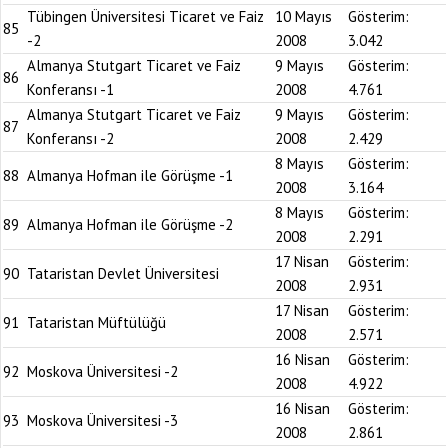
Tübingen Üniversitesi Ticaret ve Faiz
10 Mayıs
Gösterim:
85
-2
2008
3.042
Almanya Stutgart Ticaret ve Faiz
9 Mayıs
Gösterim:
86
Konferansı -1
2008
4.761
Almanya Stutgart Ticaret ve Faiz
9 Mayıs
Gösterim:
87
Konferansı -2
2008
2.429
8 Mayıs
Gösterim:
88
Almanya Hofman ile Görüşme -1
2008
3.164
8 Mayıs
Gösterim:
89
Almanya Hofman ile Görüşme -2
2008
2.291
17 Nisan
Gösterim:
90
Tataristan Devlet Üniversitesi
2008
2.931
17 Nisan
Gösterim:
91
Tataristan Müftülüğü
2008
2.571
16 Nisan
Gösterim:
92
Moskova Üniversitesi -2
2008
4.922
16 Nisan
Gösterim:
93
Moskova Üniversitesi -3
2008
2.861