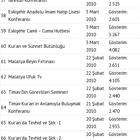
57
Giresun Konferansı
2010
2.525
Eskişehir Anadolu İmam Hatip Lisesi
5 Mart
Gösterim:
58
Konferansı
2010
2.601
5 Mart
Gösterim:
59
Eskişehir Camii – Cuma Hutbesi
2010
3.267
3 Mart
Gösterim:
60
Kur’an ve Sünnet Bütünlüğü
2010
4.082
22 Şubat
Gösterim:
61
Malatya Beyin Fırtınası
2010
2.631
22 Şubat
Gösterim:
62
Malatya Ufuk Tv
2010
4.105
22 Şubat
Gösterim:
63
Timav Din Görevlileri Semineri
2010
2.440
Timav Kur’an’ın Anlamıyla Buluşmak
21 Şubat
Gösterim:
64
Konferansı
2010
2.470
20 Şubat
Gösterim:
65
Kur’an’da Tevhid ve Şirk -1
2010
2.935
20 Şubat
Gösterim:
66
Kur’an’da Tevhid ve Şirk -2