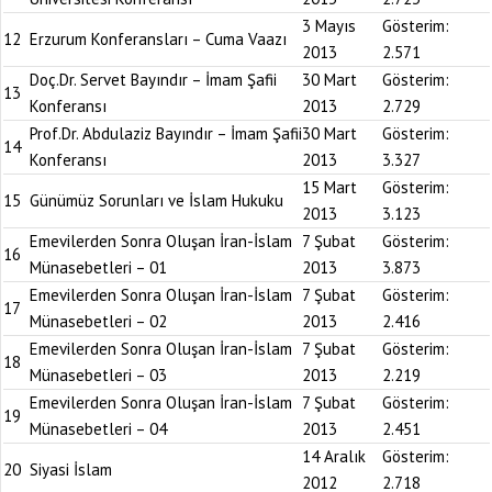
3 Mayıs
Gösterim:
12
Erzurum Konferansları – Cuma Vaazı
2013
2.571
Doç.Dr. Servet Bayındır – İmam Şafii
30 Mart
Gösterim:
13
Konferansı
2013
2.729
Prof.Dr. Abdulaziz Bayındır – İmam Şafii
30 Mart
Gösterim:
14
Konferansı
2013
3.327
15 Mart
Gösterim:
15
Günümüz Sorunları ve İslam Hukuku
2013
3.123
Emevilerden Sonra Oluşan İran-İslam
7 Şubat
Gösterim:
16
Münasebetleri – 01
2013
3.873
Emevilerden Sonra Oluşan İran-İslam
7 Şubat
Gösterim:
17
Münasebetleri – 02
2013
2.416
Emevilerden Sonra Oluşan İran-İslam
7 Şubat
Gösterim:
18
Münasebetleri – 03
2013
2.219
Emevilerden Sonra Oluşan İran-İslam
7 Şubat
Gösterim:
19
Münasebetleri – 04
2013
2.451
14 Aralık
Gösterim:
20
Siyasi İslam
2012
2.718