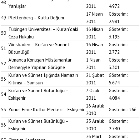
48
Yanlışlar
2011
4.972
17 Nisan
Gösterim:
49
Plettenberg – Kutlu Doğum
2011
2.981
Tübingen Üniversitesi – Kur’an’daki
16 Nisan
Gösterim:
50
Ceza Hukuku
2011
3.195
Wiesbaden – Kur’an ve Sünnet
16 Nisan
Gösterim:
51
Bütünlüğü
2011
2.772
Almanca Konuşan Müslamanlar
1 Nisan
Gösterim:
52
Derneğiyle Yapılan Görüşme
2011
3.301
Kur’an ve Sünnet Işığında Namazın
21 Şubat
Gösterim:
53
Kılınışı – Samsun
2011
5.674
Kur’an ve Sünnet Bütünlüğü –
7 Ocak
Gösterim:
54
Eskişehir
2011
4.084
26 Aralık
55
Yunus Emre Kültür Merkezi – Eskişehir
Gösterim:
266
2010
Kur’an ve Sünnet Bütünlüğü –
25 Aralık
Gösterim:
56
Eskişehir
2010
2.740
26 Mart
Gösterim: