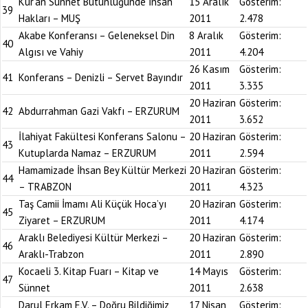
Kur’an Sünnet Bütünlüğünde İnsan
15 Aralık
Gösterim:
39
Hakları – MUŞ
2011
2.478
Akabe Konferansı – Geleneksel Din
8 Aralık
Gösterim:
40
Algısı ve Vahiy
2011
4.204
26 Kasım
Gösterim:
41
Konferans – Denizli – Servet Bayındır
2011
3.335
20 Haziran
Gösterim:
42
Abdurrahman Gazi Vakfı – ERZURUM
2011
3.652
İlahiyat Fakültesi Konferans Salonu –
20 Haziran
Gösterim:
43
Kutuplarda Namaz – ERZURUM
2011
2.594
Hamamizade İhsan Bey Kültür Merkezi
20 Haziran
Gösterim:
44
– TRABZON
2011
4.323
Taş Camii İmamı Ali Küçük Hoca’yı
20 Haziran
Gösterim:
45
Ziyaret – ERZURUM
2011
4.174
Araklı Belediyesi Kültür Merkezi –
20 Haziran
Gösterim:
46
Araklı-Trabzon
2011
2.890
Kocaeli 3. Kitap Fuarı – Kitap ve
14 Mayıs
Gösterim:
47
Sünnet
2011
2.638
Darul Erkam E.V. – Doğru Bildiğimiz
17 Nisan
Gösterim: