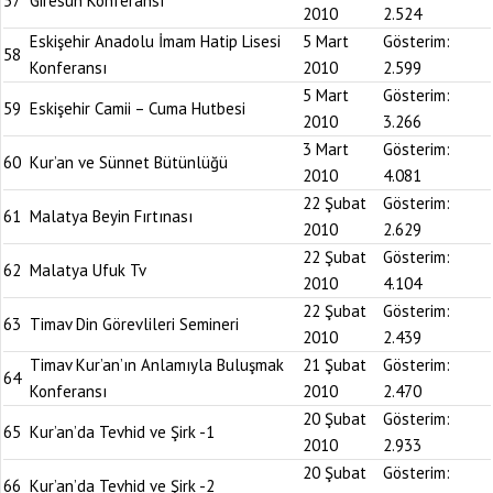
57
Giresun Konferansı
2010
2.524
Eskişehir Anadolu İmam Hatip Lisesi
5 Mart
Gösterim:
58
Konferansı
2010
2.599
5 Mart
Gösterim:
59
Eskişehir Camii – Cuma Hutbesi
2010
3.266
3 Mart
Gösterim:
60
Kur’an ve Sünnet Bütünlüğü
2010
4.081
22 Şubat
Gösterim:
61
Malatya Beyin Fırtınası
2010
2.629
22 Şubat
Gösterim:
62
Malatya Ufuk Tv
2010
4.104
22 Şubat
Gösterim:
63
Timav Din Görevlileri Semineri
2010
2.439
Timav Kur’an’ın Anlamıyla Buluşmak
21 Şubat
Gösterim:
64
Konferansı
2010
2.470
20 Şubat
Gösterim:
65
Kur’an’da Tevhid ve Şirk -1
2010
2.933
20 Şubat
Gösterim:
66
Kur’an’da Tevhid ve Şirk -2