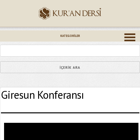
İsminiz (*)
KATEGORILER
Epostanız (*)
Giresun Konferansı
Yaşadığınız Hatanın Ayrıntıları
Bağlantıyı Gönderin