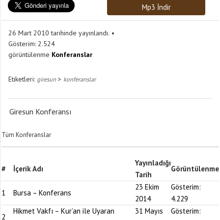
Mp3 İndir
26 Mart 2010 tarihinde yayınlandı.
Gösterim:
2.524
görüntülenme
Konferanslar
Etiketleri:
>
giresun
konferanslar
Giresun Konferansı
Tüm Konferanslar
Yayınladığı
#
İçerik Adı
Görüntülenme
Tarih
23 Ekim
Gösterim:
1
Bursa – Konferans
2014
4.229
Hikmet Vakfı – Kur’an ile Uyaran
31 Mayıs
Gösterim:
2