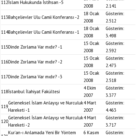
112
İslam Hukukunda İstihsan -5
2008
2.141
18 Ocak
Gösterim:
113
Bahçelievler Ulu Camii Konferansı -2
2008
2.512
18 Ocak
Gösterim:
114
Bahçelievler Ulu Camii Konferansı -1
2008
3.498
15 Ocak
Gösterim:
115
Dinde Zorlama Var mıdır? -1
2008
2.592
15 Ocak
Gösterim:
116
Dinde Zorlama Var mıdır? -2
2008
2.473
15 Ocak
Gösterim:
117
Dinde Zorlama Var mıdır? -3
2008
2.518
4 Ekim
Gösterim:
118
İstanbul İlahiyat Fakültesi
2007
3.377
Geleneksel İslam Anlayışı ve Nurculuk
4 Mart
Gösterim:
119
Hareketi -1
2007
4.463
Geleneksel İslam Anlayışı ve Nurculuk
4 Mart
Gösterim:
120
Hareketi -2
2007
3.717
Kur’an-ı Anlamada Yeni Bir Yöntem
6 Kasım
Gösterim: