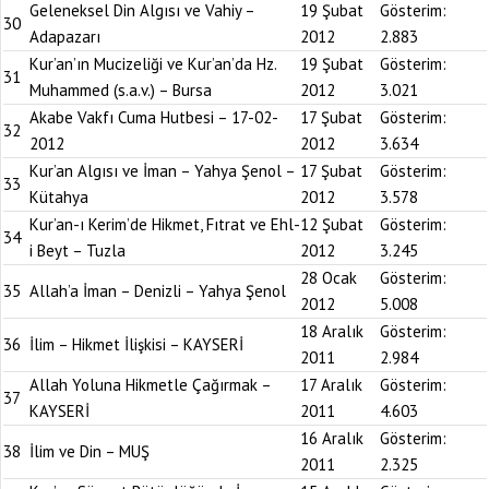
Geleneksel Din Algısı ve Vahiy –
19 Şubat
Gösterim:
30
Adapazarı
2012
2.883
Kur’an’ın Mucizeliği ve Kur’an’da Hz.
19 Şubat
Gösterim:
31
Muhammed (s.a.v.) – Bursa
2012
3.021
Akabe Vakfı Cuma Hutbesi – 17-02-
17 Şubat
Gösterim:
32
2012
2012
3.634
Kur’an Algısı ve İman – Yahya Şenol –
17 Şubat
Gösterim:
33
Kütahya
2012
3.578
Kur’an-ı Kerim’de Hikmet, Fıtrat ve Ehl-
12 Şubat
Gösterim:
34
i Beyt – Tuzla
2012
3.245
28 Ocak
Gösterim:
35
Allah’a İman – Denizli – Yahya Şenol
2012
5.008
18 Aralık
Gösterim:
36
İlim – Hikmet İlişkisi – KAYSERİ
2011
2.984
Allah Yoluna Hikmetle Çağırmak –
17 Aralık
Gösterim:
37
KAYSERİ
2011
4.603
16 Aralık
Gösterim:
38
İlim ve Din – MUŞ
2011
2.325