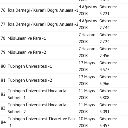
4 Ağustos
Gösterim:
76
İkra Derneği / Kuran’ı Doğru Anlama -1
2008
3.221
4 Ağustos
Gösterim:
77
İkra Derneği / Kuran’ı Doğru Anlama -2
2008
2.744
7 Haziran
Gösterim:
78
Müslüman ve Para -1
2008
2.724
7 Haziran
Gösterim:
79
Müslüman ve Para -2
2008
2.456
12 Mayıs
Gösterim:
80
Tübingen Üniversitesi -1
2008
4.577
12 Mayıs
Gösterim:
81
Tübingen Üniversitesi -2
2008
3.966
Tübingen Üniversitesi Hocalarla
11 Mayıs
Gösterim:
82
Sohbet -1
2008
3.808
Tübingen Üniversitesi Hocalarla
11 Mayıs
Gösterim:
83
Sohbet -2
2008
3.091
Tübingen Üniversitesi Ticaret ve Faiz
10 Mayıs
Gösterim:
84
-1
2008
3.457