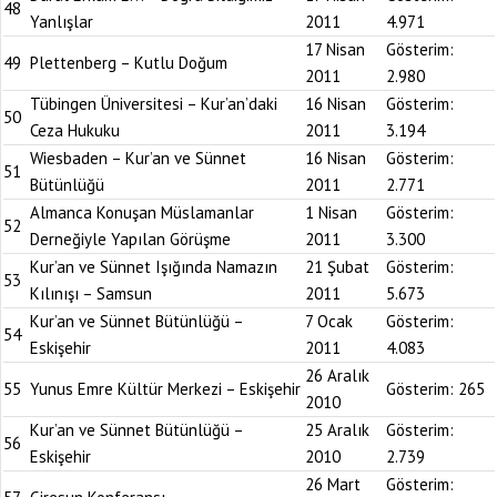
48
Yanlışlar
2011
4.971
17 Nisan
Gösterim:
49
Plettenberg – Kutlu Doğum
2011
2.980
Tübingen Üniversitesi – Kur’an’daki
16 Nisan
Gösterim:
50
Ceza Hukuku
2011
3.194
Wiesbaden – Kur’an ve Sünnet
16 Nisan
Gösterim:
51
Bütünlüğü
2011
2.771
Almanca Konuşan Müslamanlar
1 Nisan
Gösterim:
52
Derneğiyle Yapılan Görüşme
2011
3.300
Kur’an ve Sünnet Işığında Namazın
21 Şubat
Gösterim:
53
Kılınışı – Samsun
2011
5.673
Kur’an ve Sünnet Bütünlüğü –
7 Ocak
Gösterim:
54
Eskişehir
2011
4.083
26 Aralık
55
Yunus Emre Kültür Merkezi – Eskişehir
Gösterim:
265
2010
Kur’an ve Sünnet Bütünlüğü –
25 Aralık
Gösterim:
56
Eskişehir
2010
2.739
26 Mart
Gösterim: