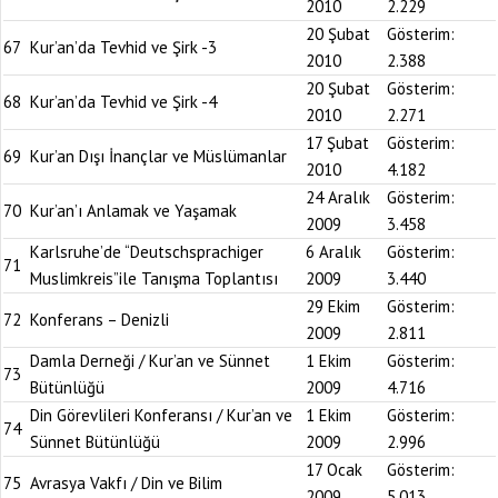
2010
2.229
20 Şubat
Gösterim:
67
Kur’an’da Tevhid ve Şirk -3
2010
2.388
20 Şubat
Gösterim:
68
Kur’an’da Tevhid ve Şirk -4
2010
2.271
17 Şubat
Gösterim:
69
Kur’an Dışı İnançlar ve Müslümanlar
2010
4.182
24 Aralık
Gösterim:
70
Kur’an’ı Anlamak ve Yaşamak
2009
3.458
Karlsruhe’de “Deutschsprachiger
6 Aralık
Gösterim:
71
Muslimkreis”ile Tanışma Toplantısı
2009
3.440
29 Ekim
Gösterim:
72
Konferans – Denizli
2009
2.811
Damla Derneği / Kur’an ve Sünnet
1 Ekim
Gösterim:
73
Bütünlüğü
2009
4.716
Din Görevlileri Konferansı / Kur’an ve
1 Ekim
Gösterim:
74
Sünnet Bütünlüğü
2009
2.996
17 Ocak
Gösterim:
75
Avrasya Vakfı / Din ve Bilim
2009
5.013