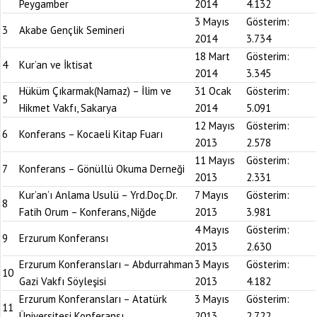
Peygamber
2014
4.132
3 Mayıs
Gösterim:
3
Akabe Gençlik Semineri
2014
3.734
18 Mart
Gösterim:
4
Kur’an ve İktisat
2014
3.345
Hüküm Çıkarmak(Namaz) – İlim ve
31 Ocak
Gösterim:
5
Hikmet Vakfı, Sakarya
2014
5.091
12 Mayıs
Gösterim:
6
Konferans – Kocaeli Kitap Fuarı
2013
2.578
11 Mayıs
Gösterim:
7
Konferans – Gönüllü Okuma Derneği
2013
2.331
Kur’an’ı Anlama Usulü – Yrd.Doç.Dr.
7 Mayıs
Gösterim:
8
Fatih Orum – Konferans, Niğde
2013
3.981
4 Mayıs
Gösterim:
9
Erzurum Konferansı
2013
2.630
Erzurum Konferansları – Abdurrahman
3 Mayıs
Gösterim:
10
Gazi Vakfı Söyleşisi
2013
4.182
Erzurum Konferansları – Atatürk
3 Mayıs
Gösterim:
11
Üniversitesi Konferansı
2013
2.722