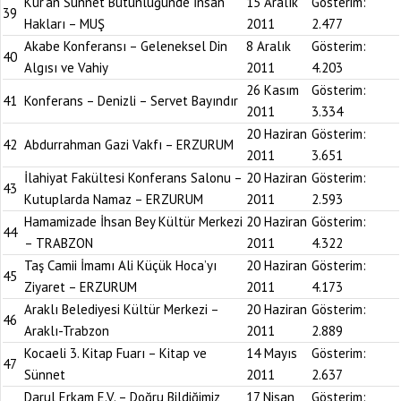
Kur’an Sünnet Bütünlüğünde İnsan
15 Aralık
Gösterim:
39
Hakları – MUŞ
2011
2.477
Akabe Konferansı – Geleneksel Din
8 Aralık
Gösterim:
40
Algısı ve Vahiy
2011
4.203
26 Kasım
Gösterim:
41
Konferans – Denizli – Servet Bayındır
2011
3.334
20 Haziran
Gösterim:
42
Abdurrahman Gazi Vakfı – ERZURUM
2011
3.651
İlahiyat Fakültesi Konferans Salonu –
20 Haziran
Gösterim:
43
Kutuplarda Namaz – ERZURUM
2011
2.593
Hamamizade İhsan Bey Kültür Merkezi
20 Haziran
Gösterim:
44
– TRABZON
2011
4.322
Taş Camii İmamı Ali Küçük Hoca’yı
20 Haziran
Gösterim:
45
Ziyaret – ERZURUM
2011
4.173
Araklı Belediyesi Kültür Merkezi –
20 Haziran
Gösterim:
46
Araklı-Trabzon
2011
2.889
Kocaeli 3. Kitap Fuarı – Kitap ve
14 Mayıs
Gösterim:
47
Sünnet
2011
2.637
Darul Erkam E.V. – Doğru Bildiğimiz
17 Nisan
Gösterim: