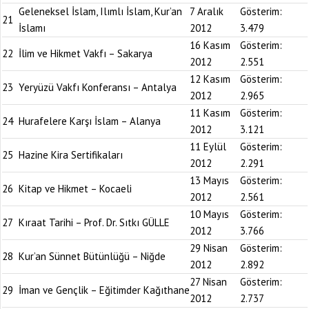
Geleneksel İslam, Ilımlı İslam, Kur’an
7 Aralık
Gösterim:
21
İslamı
2012
3.479
16 Kasım
Gösterim:
22
İlim ve Hikmet Vakfı – Sakarya
2012
2.551
12 Kasım
Gösterim:
23
Yeryüzü Vakfı Konferansı – Antalya
2012
2.965
11 Kasım
Gösterim:
24
Hurafelere Karşı İslam – Alanya
2012
3.121
11 Eylül
Gösterim:
25
Hazine Kira Sertifikaları
2012
2.291
13 Mayıs
Gösterim:
26
Kitap ve Hikmet – Kocaeli
2012
2.561
10 Mayıs
Gösterim:
27
Kıraat Tarihi – Prof. Dr. Sıtkı GÜLLE
2012
3.766
29 Nisan
Gösterim:
28
Kur’an Sünnet Bütünlüğü – Niğde
2012
2.892
27 Nisan
Gösterim:
29
İman ve Gençlik – Eğitimder Kağıthane
2012
2.737