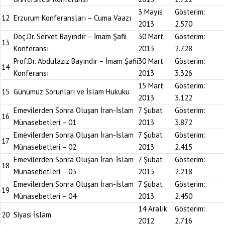
3 Mayıs
Gösterim:
12
Erzurum Konferansları – Cuma Vaazı
2013
2.570
Doç.Dr. Servet Bayındır – İmam Şafii
30 Mart
Gösterim:
13
Konferansı
2013
2.728
Prof.Dr. Abdulaziz Bayındır – İmam Şafii
30 Mart
Gösterim:
14
Konferansı
2013
3.326
15 Mart
Gösterim:
15
Günümüz Sorunları ve İslam Hukuku
2013
3.122
Emevilerden Sonra Oluşan İran-İslam
7 Şubat
Gösterim:
16
Münasebetleri – 01
2013
3.872
Emevilerden Sonra Oluşan İran-İslam
7 Şubat
Gösterim:
17
Münasebetleri – 02
2013
2.415
Emevilerden Sonra Oluşan İran-İslam
7 Şubat
Gösterim:
18
Münasebetleri – 03
2013
2.218
Emevilerden Sonra Oluşan İran-İslam
7 Şubat
Gösterim:
19
Münasebetleri – 04
2013
2.450
14 Aralık
Gösterim:
20
Siyasi İslam
2012
2.716