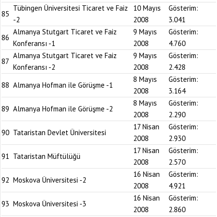
Tübingen Üniversitesi Ticaret ve Faiz
10 Mayıs
Gösterim:
85
-2
2008
3.041
Almanya Stutgart Ticaret ve Faiz
9 Mayıs
Gösterim:
86
Konferansı -1
2008
4.760
Almanya Stutgart Ticaret ve Faiz
9 Mayıs
Gösterim:
87
Konferansı -2
2008
2.428
8 Mayıs
Gösterim:
88
Almanya Hofman ile Görüşme -1
2008
3.164
8 Mayıs
Gösterim:
89
Almanya Hofman ile Görüşme -2
2008
2.290
17 Nisan
Gösterim:
90
Tataristan Devlet Üniversitesi
2008
2.930
17 Nisan
Gösterim:
91
Tataristan Müftülüğü
2008
2.570
16 Nisan
Gösterim:
92
Moskova Üniversitesi -2
2008
4.921
16 Nisan
Gösterim:
93
Moskova Üniversitesi -3
2008
2.860