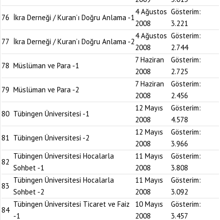
4 Ağustos
Gösterim:
76
İkra Derneği / Kuran’ı Doğru Anlama -1
2008
3.221
4 Ağustos
Gösterim:
77
İkra Derneği / Kuran’ı Doğru Anlama -2
2008
2.744
7 Haziran
Gösterim:
78
Müslüman ve Para -1
2008
2.725
7 Haziran
Gösterim:
79
Müslüman ve Para -2
2008
2.456
12 Mayıs
Gösterim:
80
Tübingen Üniversitesi -1
2008
4.578
12 Mayıs
Gösterim:
81
Tübingen Üniversitesi -2
2008
3.966
Tübingen Üniversitesi Hocalarla
11 Mayıs
Gösterim:
82
Sohbet -1
2008
3.808
Tübingen Üniversitesi Hocalarla
11 Mayıs
Gösterim:
83
Sohbet -2
2008
3.092
Tübingen Üniversitesi Ticaret ve Faiz
10 Mayıs
Gösterim:
84
-1
2008
3.457