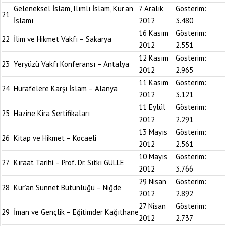
Geleneksel İslam, Ilımlı İslam, Kur’an
7 Aralık
Gösterim:
21
İslamı
2012
3.480
16 Kasım
Gösterim:
22
İlim ve Hikmet Vakfı – Sakarya
2012
2.551
12 Kasım
Gösterim:
23
Yeryüzü Vakfı Konferansı – Antalya
2012
2.965
11 Kasım
Gösterim:
24
Hurafelere Karşı İslam – Alanya
2012
3.121
11 Eylül
Gösterim:
25
Hazine Kira Sertifikaları
2012
2.291
13 Mayıs
Gösterim:
26
Kitap ve Hikmet – Kocaeli
2012
2.561
10 Mayıs
Gösterim:
27
Kıraat Tarihi – Prof. Dr. Sıtkı GÜLLE
2012
3.766
29 Nisan
Gösterim:
28
Kur’an Sünnet Bütünlüğü – Niğde
2012
2.892
27 Nisan
Gösterim:
29
İman ve Gençlik – Eğitimder Kağıthane
2012
2.737