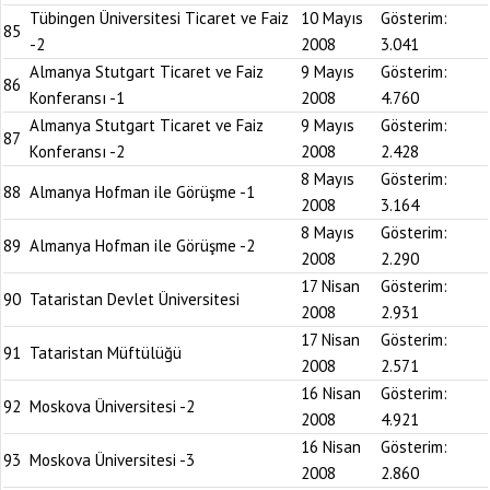
Tübingen Üniversitesi Ticaret ve Faiz
10 Mayıs
Gösterim:
85
-2
2008
3.041
Almanya Stutgart Ticaret ve Faiz
9 Mayıs
Gösterim:
86
Konferansı -1
2008
4.760
Almanya Stutgart Ticaret ve Faiz
9 Mayıs
Gösterim:
87
Konferansı -2
2008
2.428
8 Mayıs
Gösterim:
88
Almanya Hofman ile Görüşme -1
2008
3.164
8 Mayıs
Gösterim:
89
Almanya Hofman ile Görüşme -2
2008
2.290
17 Nisan
Gösterim:
90
Tataristan Devlet Üniversitesi
2008
2.931
17 Nisan
Gösterim:
91
Tataristan Müftülüğü
2008
2.571
16 Nisan
Gösterim:
92
Moskova Üniversitesi -2
2008
4.921
16 Nisan
Gösterim:
93
Moskova Üniversitesi -3
2008
2.860