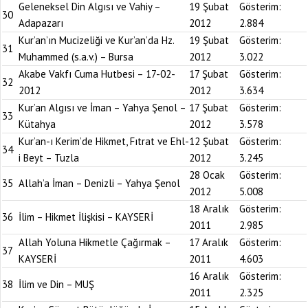
Geleneksel Din Algısı ve Vahiy –
19 Şubat
Gösterim:
30
Adapazarı
2012
2.884
Kur’an’ın Mucizeliği ve Kur’an’da Hz.
19 Şubat
Gösterim:
31
Muhammed (s.a.v.) – Bursa
2012
3.022
Akabe Vakfı Cuma Hutbesi – 17-02-
17 Şubat
Gösterim:
32
2012
2012
3.634
Kur’an Algısı ve İman – Yahya Şenol –
17 Şubat
Gösterim:
33
Kütahya
2012
3.578
Kur’an-ı Kerim’de Hikmet, Fıtrat ve Ehl-
12 Şubat
Gösterim:
34
i Beyt – Tuzla
2012
3.245
28 Ocak
Gösterim:
35
Allah’a İman – Denizli – Yahya Şenol
2012
5.008
18 Aralık
Gösterim:
36
İlim – Hikmet İlişkisi – KAYSERİ
2011
2.985
Allah Yoluna Hikmetle Çağırmak –
17 Aralık
Gösterim:
37
KAYSERİ
2011
4.603
16 Aralık
Gösterim:
38
İlim ve Din – MUŞ
2011
2.325