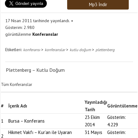
Mp3 İndir
17 Nisan 2011 tarihinde yayınlandı.
Gösterim:
2.980
görüntülenme
Konferanslar
Etiketleri:
>
>
>
konferansı
konferanslar
kutlu doğum
plettenberg
Plettenberg – Kutlu Doğum
Tüm Konferanslar
Yayınladığı
#
İçerik Adı
Görüntülenme
Tarih
23 Ekim
Gösterim:
1
Bursa – Konferans
2014
4.229
Hikmet Vakfı – Kur’an ile Uyaran
31 Mayıs
Gösterim:
2