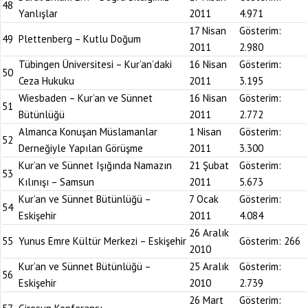
48
Yanlışlar
2011
4.971
17 Nisan
Gösterim:
49
Plettenberg – Kutlu Doğum
2011
2.980
Tübingen Üniversitesi – Kur’an’daki
16 Nisan
Gösterim:
50
Ceza Hukuku
2011
3.195
Wiesbaden – Kur’an ve Sünnet
16 Nisan
Gösterim:
51
Bütünlüğü
2011
2.772
Almanca Konuşan Müslamanlar
1 Nisan
Gösterim:
52
Derneğiyle Yapılan Görüşme
2011
3.300
Kur’an ve Sünnet Işığında Namazın
21 Şubat
Gösterim:
53
Kılınışı – Samsun
2011
5.673
Kur’an ve Sünnet Bütünlüğü –
7 Ocak
Gösterim:
54
Eskişehir
2011
4.084
26 Aralık
55
Yunus Emre Kültür Merkezi – Eskişehir
Gösterim:
266
2010
Kur’an ve Sünnet Bütünlüğü –
25 Aralık
Gösterim:
56
Eskişehir
2010
2.739
26 Mart
Gösterim: