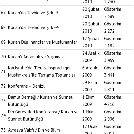
2010
2.230
20 Şubat
Gösterim:
67
Kur’an’da Tevhid ve Şirk -3
2010
2.389
20 Şubat
Gösterim:
68
Kur’an’da Tevhid ve Şirk -4
2010
2.272
17 Şubat
Gösterim:
69
Kur’an Dışı İnançlar ve Müslümanlar
2010
4.182
24 Aralık
Gösterim:
70
Kur’an’ı Anlamak ve Yaşamak
2009
3.459
Karlsruhe’de “Deutschsprachiger
6 Aralık
Gösterim:
71
Muslimkreis”ile Tanışma Toplantısı
2009
3.441
29 Ekim
Gösterim:
72
Konferans – Denizli
2009
2.811
Damla Derneği / Kur’an ve Sünnet
1 Ekim
Gösterim:
73
Bütünlüğü
2009
4.716
Din Görevlileri Konferansı / Kur’an ve
1 Ekim
Gösterim:
74
Sünnet Bütünlüğü
2009
2.996
17 Ocak
Gösterim:
75
Avrasya Vakfı / Din ve Bilim
2009
5.013