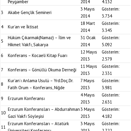
Peygamber
2014
4.132
3 Mayıs
Gösterim:
3
Akabe Gençlik Semineri
2014
3.734
18 Mart
Gösterim:
4
Kur’an ve İktisat
2014
3.345
Hüküm Çıkarmak(Namaz) – İlim ve
31 Ocak
Gösterim:
5
Hikmet Vakfı, Sakarya
2014
5.092
12 Mayıs
Gösterim:
6
Konferans – Kocaeli Kitap Fuarı
2013
2.579
11 Mayıs
Gösterim:
7
Konferans – Gönüllü Okuma Derneği
2013
2.331
Kur’an’ı Anlama Usulü – Yrd.Doç.Dr.
7 Mayıs
Gösterim:
8
Fatih Orum – Konferans, Niğde
2013
3.981
4 Mayıs
Gösterim:
9
Erzurum Konferansı
2013
2.631
Erzurum Konferansları – Abdurrahman
3 Mayıs
Gösterim:
10
Gazi Vakfı Söyleşisi
2013
4.182
Erzurum Konferansları – Atatürk
3 Mayıs
Gösterim:
11
Üniversitesi Konferansı
2013
2.722