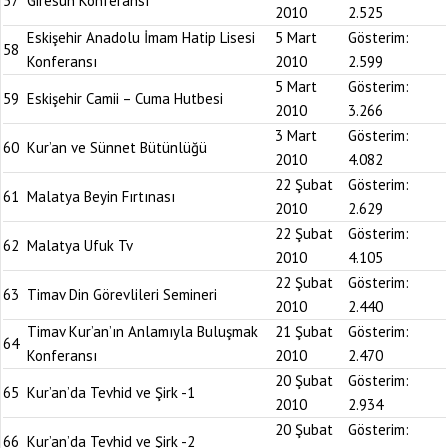
57
Giresun Konferansı
2010
2.525
Eskişehir Anadolu İmam Hatip Lisesi
5 Mart
Gösterim:
58
Konferansı
2010
2.599
5 Mart
Gösterim:
59
Eskişehir Camii – Cuma Hutbesi
2010
3.266
3 Mart
Gösterim:
60
Kur’an ve Sünnet Bütünlüğü
2010
4.082
22 Şubat
Gösterim:
61
Malatya Beyin Fırtınası
2010
2.629
22 Şubat
Gösterim:
62
Malatya Ufuk Tv
2010
4.105
22 Şubat
Gösterim:
63
Timav Din Görevlileri Semineri
2010
2.440
Timav Kur’an’ın Anlamıyla Buluşmak
21 Şubat
Gösterim:
64
Konferansı
2010
2.470
20 Şubat
Gösterim:
65
Kur’an’da Tevhid ve Şirk -1
2010
2.934
20 Şubat
Gösterim:
66
Kur’an’da Tevhid ve Şirk -2