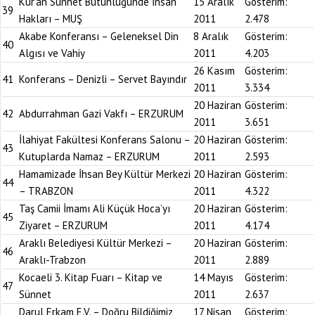
Kur’an Sünnet Bütünlüğünde İnsan
15 Aralık
Gösterim:
39
Hakları – MUŞ
2011
2.478
Akabe Konferansı – Geleneksel Din
8 Aralık
Gösterim:
40
Algısı ve Vahiy
2011
4.203
26 Kasım
Gösterim:
41
Konferans – Denizli – Servet Bayındır
2011
3.334
20 Haziran
Gösterim:
42
Abdurrahman Gazi Vakfı – ERZURUM
2011
3.651
İlahiyat Fakültesi Konferans Salonu –
20 Haziran
Gösterim:
43
Kutuplarda Namaz – ERZURUM
2011
2.593
Hamamizade İhsan Bey Kültür Merkezi
20 Haziran
Gösterim:
44
– TRABZON
2011
4.322
Taş Camii İmamı Ali Küçük Hoca’yı
20 Haziran
Gösterim:
45
Ziyaret – ERZURUM
2011
4.174
Araklı Belediyesi Kültür Merkezi –
20 Haziran
Gösterim:
46
Araklı-Trabzon
2011
2.889
Kocaeli 3. Kitap Fuarı – Kitap ve
14 Mayıs
Gösterim:
47
Sünnet
2011
2.637
Darul Erkam E.V. – Doğru Bildiğimiz
17 Nisan
Gösterim: