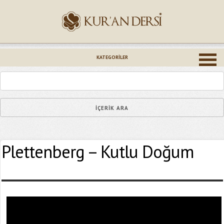
İsminiz (*)
KATEGORILER
Epostanız (*)
Plettenberg – Kutlu Doğum
Yaşadığınız Hatanın Ayrıntıları
Bağlantıyı Gönderin