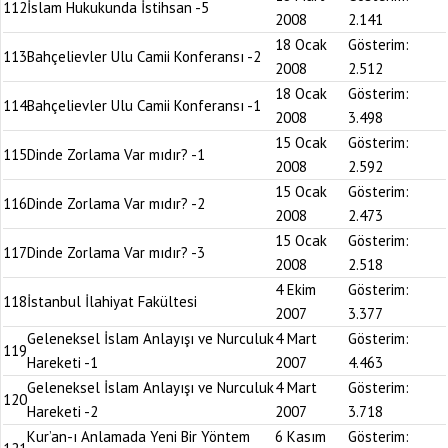
112
İslam Hukukunda İstihsan -5
2008
2.141
18 Ocak
Gösterim:
113
Bahçelievler Ulu Camii Konferansı -2
2008
2.512
18 Ocak
Gösterim:
114
Bahçelievler Ulu Camii Konferansı -1
2008
3.498
15 Ocak
Gösterim:
115
Dinde Zorlama Var mıdır? -1
2008
2.592
15 Ocak
Gösterim:
116
Dinde Zorlama Var mıdır? -2
2008
2.473
15 Ocak
Gösterim:
117
Dinde Zorlama Var mıdır? -3
2008
2.518
4 Ekim
Gösterim:
118
İstanbul İlahiyat Fakültesi
2007
3.377
Geleneksel İslam Anlayışı ve Nurculuk
4 Mart
Gösterim:
119
Hareketi -1
2007
4.463
Geleneksel İslam Anlayışı ve Nurculuk
4 Mart
Gösterim:
120
Hareketi -2
2007
3.718
Kur’an-ı Anlamada Yeni Bir Yöntem
6 Kasım
Gösterim: