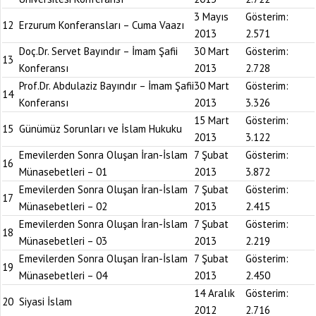
3 Mayıs
Gösterim:
12
Erzurum Konferansları – Cuma Vaazı
2013
2.571
Doç.Dr. Servet Bayındır – İmam Şafii
30 Mart
Gösterim:
13
Konferansı
2013
2.728
Prof.Dr. Abdulaziz Bayındır – İmam Şafii
30 Mart
Gösterim:
14
Konferansı
2013
3.326
15 Mart
Gösterim:
15
Günümüz Sorunları ve İslam Hukuku
2013
3.122
Emevilerden Sonra Oluşan İran-İslam
7 Şubat
Gösterim:
16
Münasebetleri – 01
2013
3.872
Emevilerden Sonra Oluşan İran-İslam
7 Şubat
Gösterim:
17
Münasebetleri – 02
2013
2.415
Emevilerden Sonra Oluşan İran-İslam
7 Şubat
Gösterim:
18
Münasebetleri – 03
2013
2.219
Emevilerden Sonra Oluşan İran-İslam
7 Şubat
Gösterim:
19
Münasebetleri – 04
2013
2.450
14 Aralık
Gösterim:
20
Siyasi İslam
2012
2.716