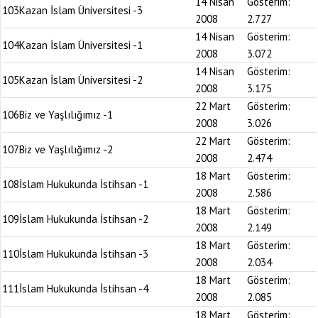
14 Nisan
Gösterim:
103
Kazan İslam Üniversitesi -3
2008
2.727
14 Nisan
Gösterim:
104
Kazan İslam Üniversitesi -1
2008
3.072
14 Nisan
Gösterim:
105
Kazan İslam Üniversitesi -2
2008
3.175
22 Mart
Gösterim:
106
Biz ve Yaşlılığımız -1
2008
3.026
22 Mart
Gösterim:
107
Biz ve Yaşlılığımız -2
2008
2.474
18 Mart
Gösterim:
108
İslam Hukukunda İstihsan -1
2008
2.586
18 Mart
Gösterim:
109
İslam Hukukunda İstihsan -2
2008
2.149
18 Mart
Gösterim:
110
İslam Hukukunda İstihsan -3
2008
2.034
18 Mart
Gösterim:
111
İslam Hukukunda İstihsan -4
2008
2.085
18 Mart
Gösterim: