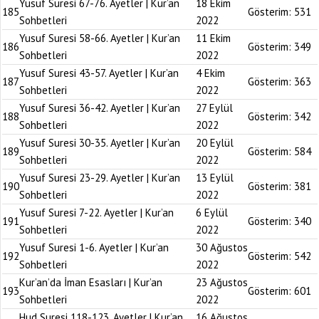
Yusuf Suresi 67-76. Ayetler | Kur’an
18 Ekim
185
Gösterim:
531
Sohbetleri
2022
Yusuf Suresi 58-66. Ayetler | Kur’an
11 Ekim
186
Gösterim:
349
Sohbetleri
2022
Yusuf Suresi 43-57. Ayetler | Kur’an
4 Ekim
187
Gösterim:
363
Sohbetleri
2022
Yusuf Suresi 36-42. Ayetler | Kur’an
27 Eylül
188
Gösterim:
342
Sohbetleri
2022
Yusuf Suresi 30-35. Ayetler | Kur’an
20 Eylül
189
Gösterim:
584
Sohbetleri
2022
Yusuf Suresi 23-29. Ayetler | Kur’an
13 Eylül
190
Gösterim:
381
Sohbetleri
2022
Yusuf Suresi 7-22. Ayetler | Kur’an
6 Eylül
191
Gösterim:
340
Sohbetleri
2022
Yusuf Suresi 1-6. Ayetler | Kur’an
30 Ağustos
192
Gösterim:
542
Sohbetleri
2022
Kur’an’da İman Esasları | Kur’an
23 Ağustos
193
Gösterim:
601
Sohbetleri
2022
Hud Suresi 118-123. Ayetler | Kur’an
16 Ağustos