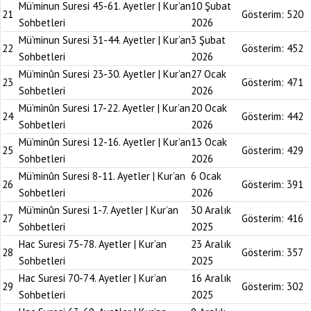
Mü’minun Suresi 45-61. Ayetler | Kur’an
10 Şubat
21
Gösterim:
520
Sohbetleri
2026
Mü’minun Suresi 31-44. Ayetler | Kur’an
3 Şubat
22
Gösterim:
452
Sohbetleri
2026
Mü’minûn Suresi 23-30. Ayetler | Kur’an
27 Ocak
23
Gösterim:
471
Sohbetleri
2026
Mü’minûn Suresi 17-22. Ayetler | Kur’an
20 Ocak
24
Gösterim:
442
Sohbetleri
2026
Mü’minûn Suresi 12-16. Ayetler | Kur’an
13 Ocak
25
Gösterim:
429
Sohbetleri
2026
Mü’minûn Suresi 8-11. Ayetler | Kur’an
6 Ocak
26
Gösterim:
391
Sohbetleri
2026
Mü’minûn Suresi 1-7. Ayetler | Kur’an
30 Aralık
27
Gösterim:
416
Sohbetleri
2025
Hac Suresi 75-78. Ayetler | Kur’an
23 Aralık
28
Gösterim:
357
Sohbetleri
2025
Hac Suresi 70-74. Ayetler | Kur’an
16 Aralık
29
Gösterim:
302
Sohbetleri
2025