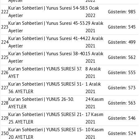
Ayetler
2022
Kur’an Sohbetleri | Yunus Suresi 54-58.
5 Ocak
222
Gösterim:
985
Ayetler
2022
Kur’an Sohbetleri | Yunus Suresi 45-53.
29 Aralık
223
Gösterim:
545
Ayetler
2021
Kur’an Sohbetleri | Yunus Suresi 41-44.
22 Aralık
224
Gösterim:
499
Ayetler
2021
Kur’an Sohbetleri | Yunus Suresi 38-40.
15 Aralık
225
Gösterim:
562
Ayetler
2021
Kur’an Sohbetleri | YUNUS SURESİ 37.
8 Aralık
226
Gösterim:
555
AYET
2021
Kur’an Sohbetleri | YUNUS SURESİ 31-
1 Aralık
227
Gösterim:
573
36. AYETLER
2021
Kur’an Sohbetleri | YUNUS 26-30.
24 Kasım
228
Gösterim:
563
AYETLER
2021
Kur’an Sohbetleri | YUNUS SURESİ 21-
17 Kasım
229
Gösterim:
546
25. AYETLER
2021
Kur’an Sohbetleri | YUNUS SURESİ 15-
10 Kasım
230
Gösterim:
524
20. AYETLER
2021