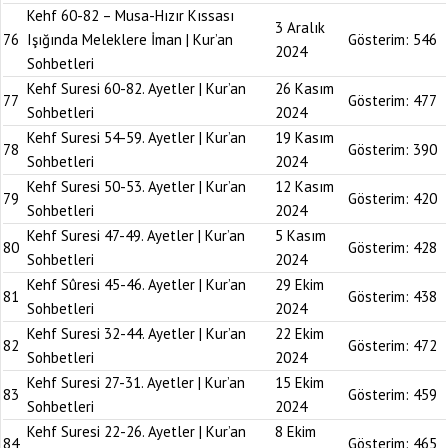
Kehf 60-82 – Musa-Hızır Kıssası
3 Aralık
76
Işığında Meleklere İman | Kur’an
Gösterim:
546
2024
Sohbetleri
Kehf Suresi 60-82. Ayetler | Kur’an
26 Kasım
77
Gösterim:
477
Sohbetleri
2024
Kehf Suresi 54-59. Ayetler | Kur’an
19 Kasım
78
Gösterim:
390
Sohbetleri
2024
Kehf Suresi 50-53. Ayetler | Kur’an
12 Kasım
79
Gösterim:
420
Sohbetleri
2024
Kehf Suresi 47-49. Ayetler | Kur’an
5 Kasım
80
Gösterim:
428
Sohbetleri
2024
Kehf Sûresi 45-46. Ayetler | Kur’an
29 Ekim
81
Gösterim:
438
Sohbetleri
2024
Kehf Suresi 32-44. Ayetler | Kur’an
22 Ekim
82
Gösterim:
472
Sohbetleri
2024
Kehf Suresi 27-31. Ayetler | Kur’an
15 Ekim
83
Gösterim:
459
Sohbetleri
2024
Kehf Suresi 22-26. Ayetler | Kur’an
8 Ekim
84
Gösterim:
465