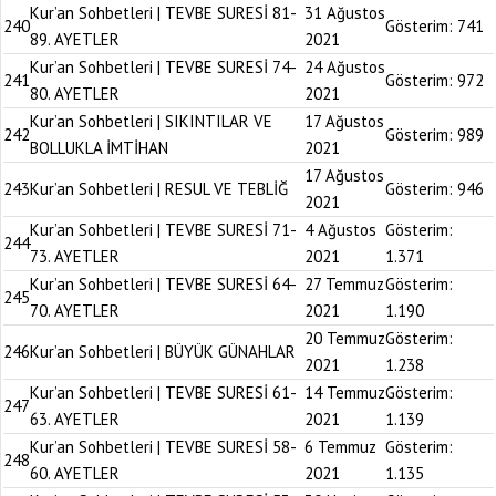
Kur’an Sohbetleri | TEVBE SURESİ 81-
31 Ağustos
240
Gösterim:
741
89. AYETLER
2021
Kur’an Sohbetleri | TEVBE SURESİ 74-
24 Ağustos
241
Gösterim:
972
80. AYETLER
2021
Kur’an Sohbetleri | SIKINTILAR VE
17 Ağustos
242
Gösterim:
989
BOLLUKLA İMTİHAN
2021
17 Ağustos
243
Kur’an Sohbetleri | RESUL VE TEBLİĞ
Gösterim:
946
2021
Kur’an Sohbetleri | TEVBE SURESİ 71-
4 Ağustos
Gösterim:
244
73. AYETLER
2021
1.371
Kur’an Sohbetleri | TEVBE SURESİ 64-
27 Temmuz
Gösterim:
245
70. AYETLER
2021
1.190
20 Temmuz
Gösterim:
246
Kur’an Sohbetleri | BÜYÜK GÜNAHLAR
2021
1.238
Kur’an Sohbetleri | TEVBE SURESİ 61-
14 Temmuz
Gösterim:
247
63. AYETLER
2021
1.139
Kur’an Sohbetleri | TEVBE SURESİ 58-
6 Temmuz
Gösterim:
248
60. AYETLER
2021
1.135