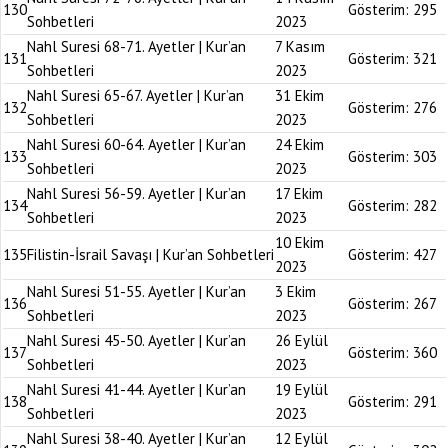
130
Gösterim:
295
Sohbetleri
2023
Nahl Suresi 68-71. Ayetler | Kur’an
7 Kasım
131
Gösterim:
321
Sohbetleri
2023
Nahl Suresi 65-67. Ayetler | Kur’an
31 Ekim
132
Gösterim:
276
Sohbetleri
2023
Nahl Suresi 60-64. Ayetler | Kur’an
24 Ekim
133
Gösterim:
303
Sohbetleri
2023
Nahl Suresi 56-59. Ayetler | Kur’an
17 Ekim
134
Gösterim:
282
Sohbetleri
2023
10 Ekim
135
Filistin-İsrail Savaşı | Kur’an Sohbetleri
Gösterim:
427
2023
Nahl Suresi 51-55. Ayetler | Kur’an
3 Ekim
136
Gösterim:
267
Sohbetleri
2023
Nahl Suresi 45-50. Ayetler | Kur’an
26 Eylül
137
Gösterim:
360
Sohbetleri
2023
Nahl Suresi 41-44. Ayetler | Kur’an
19 Eylül
138
Gösterim:
291
Sohbetleri
2023
Nahl Suresi 38-40. Ayetler | Kur’an
12 Eylül