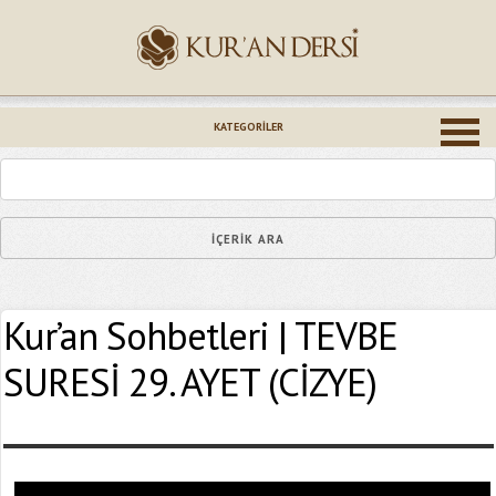
İsminiz (*)
KATEGORILER
Epostanız (*)
Kur’an Sohbetleri | TEVBE
Yaşadığınız Hatanın Ayrıntıları
SURESİ 29. AYET (CİZYE)
Bağlantıyı Gönderin