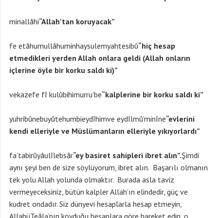
minallâhi
“Allah’tan koruyacak”
fe etâhumullâhuminhaysulemyahtesibû
“hiç hesap
etmedikleri yerden Allah onlara geldi (Allah onların
içlerine öyle bir korku saldı ki)”
vekazefe fî kulûbihimurru’be
“kalplerine bir korku saldı ki”
yuhribûnebuyûtehumbieydîhimve eydîlmû’minîne
“evlerini
kendi elleriyle ve Müslümanların elleriyle yıkıyorlardı”
fa’tabirûyâulîlebsâr
“ey basiret sahipleri ibret alın”.
Şimdi
aynı şeyi ben de size söylüyorum, ibret alın. Başarılı olmanın
tek yolu Allah yolunda olmaktır. Burada asla taviz
vermeyeceksiniz, bütün kalpler Allah’ın elindedir, güç ve
kudret ondadır. Siz dünyevi hesaplarla hesap etmeyin,
AllahüTeâla’nın koyduğu hesaplara göre hareket edin, o