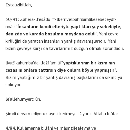
Estaüzibillah,
30/41: Zahera-lfesâdu fî-lberrivelbahribimâkesebeteydî-
nnâsi
“İnsanların kendi elleriyle yaptıkları şey sebebiyle,
denizde ve karada bozulma meydana geldi”.
Yani çevre
kirliliğini de yaratan insanların yanlış davranışlarıdır. Yani
bizim çevreye karşı da tavırlarımız düzgün olmak zorundadır.
liyużîkahumba’da-lleżî ‘amilû
“yaptıklarının bir kısmının
cezasını onlara tattırsın diye onlara böyle yapmıştır”.
Bizim yaptığımız bir yanlış davranış başkalarını da sıkıntıya
sokuyor.
le’allehumyerci’ûn.
Şimdi devam ediyoruz ayeti kerimeye. Diyor ki AllahüTeâla:
4/84. Kul âmennâ billâhi ve mâunzilealeynâ ve