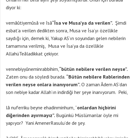
diyor ki:
vemâûtiyemûsâ ve îsâ
“İsa ve Musa’ya da verilen”.
Şimdi
esbat’a verilen dedikten sonra, Musa ve İsa’yı özellikle
saydığı için, demek ki, Yakup AS’ın soyundan gelen nebilerin
tamamına verilmiş, Musa ve İsa’ya da özellikle
AllahüTeâladikkat çekiyor.
vennebiyyûneminrabbihim,
“bütün nebilere verilen neyse”.
Zaten onu da söyledi burada.
“Bütün nebilere Rablerinden
verilen neyse onlara inanıyorum”.
O zaman Âdem AS’dan
son nebiye kadar Allah’ın indirdiği her şeye inanıyorum. Peki,
lâ nuferriku beyne ehadinminhum, “
onlardan hiçbirini
diğerinden ayırmayız”.
Bugünkü Müslümanlar öyle mi
yapıyor? Yani AmenerRasulu’de de şey.