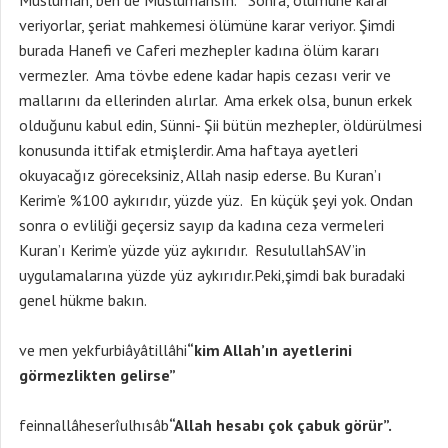
Müslüman, ben de Müslümansın. Sonra, ölümüne karar
veriyorlar, şeriat mahkemesi ölümüne karar veriyor. Şimdi
burada Hanefi ve Caferi mezhepler kadına ölüm kararı
vermezler. Ama tövbe edene kadar hapis cezası verir ve
mallarını da ellerinden alırlar. Ama erkek olsa, bunun erkek
olduğunu kabul edin, Sünni- Şii bütün mezhepler, öldürülmesi
konusunda ittifak etmişlerdir. Ama haftaya ayetleri
okuyacağız göreceksiniz, Allah nasip ederse. Bu Kuran’ı
Kerim’e %100 aykırıdır, yüzde yüz. En küçük şeyi yok. Ondan
sonra o evliliği geçersiz sayıp da kadına ceza vermeleri
Kuran’ı Kerim’e yüzde yüz aykırıdır. ResulullahSAV’in
uygulamalarına yüzde yüz aykırıdır.Peki,şimdi bak buradaki
genel hükme bakın.
ve men yekfurbiâyâtillâhi
“kim Allah’ın ayetlerini
görmezlikten gelirse”
feinnallâheserîulhısâb
“Allah hesabı çok çabuk görür”.