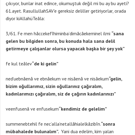
çıkıyor, bunlar inat edince, okumuştuk değil mi bu ay bu ayeti?
61.ayet. RasullullahSAV’e gereksiz deliller getiriyorlar, orada
diyor kiAllahüTeâla:
3/61. Fe men hâccekefîhiminba’dimâcâekeminel ilmi
“sana
gelen bu bilgiden sonra, bu konuda hala sana delil
getirmeye çalışanlar olursa yapacak başka bir şey yok”
fe kul teâlev
“de ki gelin”
ned’uebnâenâ ve ebnâekum ve nisâenâ ve nisâekum
“gelin,
bizim oğullarımız, sizin oğullarınız çağıralım,
kadınlarımızı çağıralım, siz de çağırın kadınlarınızı”
veenfusenâ ve enfusekum
“kendimiz de gelelim”
summenebtehil fe nec’alla’netallâhialelkâzibîn.
“sonra
mübahalede bulunalım”.
Yani dua edelim, kim yalan