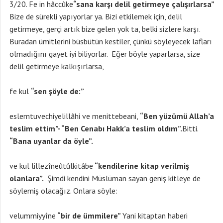
3/20. Fe in hâccûke
“sana karşı delil getirmeye çalışırlarsa”
Bize de sürekli yapıyorlar ya. Bizi etkilemek için, delil
getirmeye, gerçi artık bize gelen yok ta, belki sizlere karşı.
Buradan ümitlerini büsbütün kestiler, çünkü söyleyecek lafları
olmadığını gayet iyi biliyorlar. Eğer böyle yaparlarsa, size
delil getirmeye kalkışırlarsa,
fe kul
“sen şöyle de:”
eslemtuvechiyelillâhi ve menittebeani,
“Ben yüzümü Allah’a
teslim ettim”- “Ben Cenabı Hakk’a teslim oldım”.
Bitti.
“Bana uyanlar da öyle”.
ve kul lillezîneûtûlkitâbe
“kendilerine kitap verilmiş
olanlara”.
Şimdi kendini Müslüman sayan geniş kitleye de
söylemiş olacağız. Onlara söyle:
velummiyyîne
“bir de ümmilere”
Yani kitaptan haberi