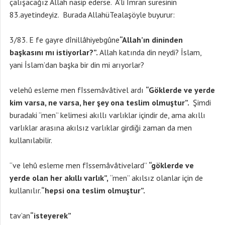
çalışacağız Allah nasip ederse. A’li İmran suresinin
83.ayetindeyiz. Burada AllahüTealaşöyle buyurur:
3/83. E fe gayre dînillâhiyebgûne
“Allah’ın dininden
başkasını mı istiyorlar?”.
Allah katında din neydi? İslam,
yani İslam’dan başka bir din mi arıyorlar?
velehû esleme men fîssemâvâtivel ardı
“Göklerde ve yerde
kim varsa, ne varsa, her şey ona teslim olmuştur”.
Şimdi
buradaki “men” kelimesi akıllı varlıklar içindir de, ama akıllı
varlıklar arasına akılsız varlıklar girdiği zaman da men
kullanılabilir.
“ve lehû esleme men fîssemâvâtivelard”
“göklerde ve
yerde olan her akıllı varlık”,
“men” akılsız olanlar için de
kullanılır.
“hepsi ona teslim olmuştur”.
tav’an
“isteyerek”