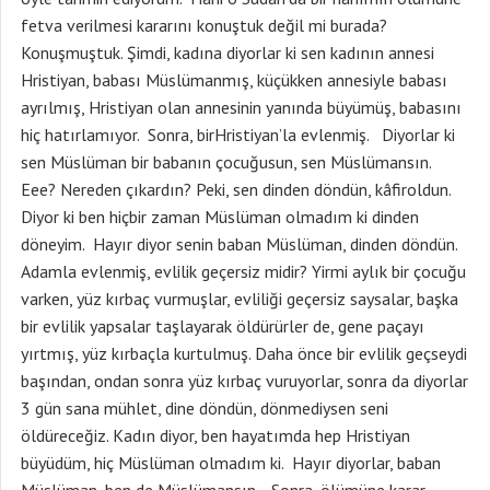
fetva verilmesi kararını konuştuk değil mi burada?
Konuşmuştuk. Şimdi, kadına diyorlar ki sen kadının annesi
Hristiyan, babası Müslümanmış, küçükken annesiyle babası
ayrılmış, Hristiyan olan annesinin yanında büyümüş, babasını
hiç hatırlamıyor. Sonra, birHristiyan’la evlenmiş. Diyorlar ki
sen Müslüman bir babanın çocuğusun, sen Müslümansın.
Eee? Nereden çıkardın? Peki, sen dinden döndün, kâfiroldun.
Diyor ki ben hiçbir zaman Müslüman olmadım ki dinden
döneyim. Hayır diyor senin baban Müslüman, dinden döndün.
Adamla evlenmiş, evlilik geçersiz midir? Yirmi aylık bir çocuğu
varken, yüz kırbaç vurmuşlar, evliliği geçersiz saysalar, başka
bir evlilik yapsalar taşlayarak öldürürler de, gene paçayı
yırtmış, yüz kırbaçla kurtulmuş. Daha önce bir evlilik geçseydi
başından, ondan sonra yüz kırbaç vuruyorlar, sonra da diyorlar
3 gün sana mühlet, dine döndün, dönmediysen seni
öldüreceğiz. Kadın diyor, ben hayatımda hep Hristiyan
büyüdüm, hiç Müslüman olmadım ki. Hayır diyorlar, baban