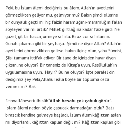
Peki, bu İslam âlemi dediğimiz bu âlem, Allah’ın ayetlerini
görmezlikten geliyor mu, gelmiyor mu? Bakın şimdi ellerine
bir dünyalık geçti mi, hiç faizin haramlığını-maramlığınıfalan
söyleyen var mı artık? Millet gırtlağına kadar faize girdi. Ne
güzel, git bir hacca, umreye sıfırla. Biraz zor sıfırlarsın.
Günah çıkarma gibi bir şey haşa. Şimdi ne diyor Allah? Allah’ın
ayetlerini görmezlikten gelirse, bakın ilginç olan, yahu Sünnisi,
Şiisi tamamı ittifak ediyor. Bir tane de içinizden hayır diyen
çıksın, ne oluyor? Bir taneniz de Kitap’a uyun, Resülullah’ın
uygulamasına uyun. Hayır? Bu ne oluyor? İşte paralel din
dediğimiz şey. Peki,AllahüTeâla böyle bir topluma ceza
vermez mi? Bak
feinnallâheserîulhısâb
“Allah hesabı çok çabuk görür”.
İslam âlemi neden böyle çabucak darmadağın oldu? Batı
birazcık kendine gelmeye başladı, İslam âlemikâğıttan aslan
mı diyorlardı, kâğıttan kaplan değil mi? Kâğıttan kaplan gibi