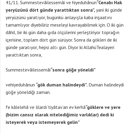
41/11. Summestevâilessemâi ve hiyeduhânun
“Cenabı Hak
yeryüzünü dört günde yarattıktan sonra”,
yani iki günde
yeryüzünü yaratıyor, bugünkü anlayışla kaba inşaatını
tamamlıyor diyebiliriz meseleyi kavrayabilmek için. O iki gün
dâhil, bir iki gün daha gıda ölçülerini yerleştiriyor toprağın
içerisine, toplam dört gün sürüyor. Sonra da gökleri de iki
günde yaratıyor, hepsi altı gün. Diyor ki AllahüTealayeri
yarattıktan sonra,
Summestevâilessemâi
“sonra göğe yöneldi”
vehiyeduhânun
“gök duman halindeydi”.
Duman halindeydi
göğe yöneldiği zaman.
fe kâlelehâ ve lilardı’tiyâtav’an ev kerhâ
“göklere ve yere
(bizim cansız olarak nitelediğimiz varlıklar) dedi ki
isteyerek veya istemeyerek gelin”