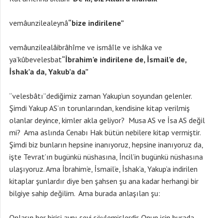
vemâunzilealeynâ
“bize indirilene”
vemâunzilealâibrâhîme ve ismâîle ve ishâka ve
ya’kûbevelesbat
“İbrahim’e indirilene de, İsmail’e de,
İshak’a da, Yakub’a da”
“velesbâtı”dediğimiz zaman Yakup’un soyundan gelenler.
Şimdi Yakup AS’ın torunlarından, kendisine kitap verilmiş
olanlar deyince, kimler akla geliyor? Musa AS ve İsa AS değil
mi? Ama aslında Cenabı Hak bütün nebilere kitap vermiştir.
Şimdi biz bunların hepsine inanıyoruz, hepsine inanıyoruz da,
işte Tevrat’ın bugünkü nüshasına, İncil’in bugünkü nüshasına
ulaşıyoruz. Ama İbrahim’e, İsmail’e, İshak’a, Yakup’a indirilen
kitaplar şunlardır diye ben şahsen şu ana kadar herhangi bir
bilgiye sahip değilim. Ama burada anlaşılan şu:
Onların her birisi aynı şeyi söylemişlerdir. Onun için burada