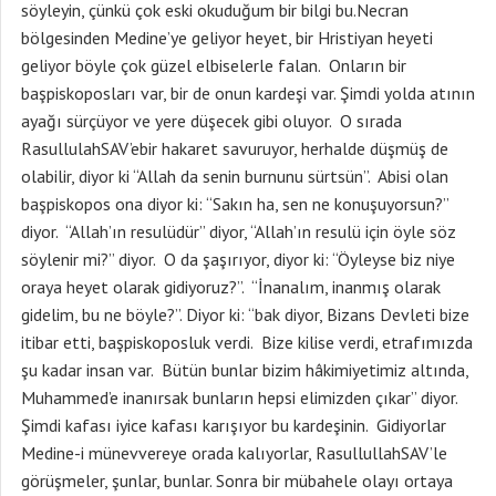
söyleyin, çünkü çok eski okuduğum bir bilgi bu.Necran
bölgesinden Medine’ye geliyor heyet, bir Hristiyan heyeti
geliyor böyle çok güzel elbiselerle falan. Onların bir
başpiskoposları var, bir de onun kardeşi var. Şimdi yolda atının
ayağı sürçüyor ve yere düşecek gibi oluyor. O sırada
RasullulahSAV’ebir hakaret savuruyor, herhalde düşmüş de
olabilir, diyor ki “Allah da senin burnunu sürtsün”. Abisi olan
başpiskopos ona diyor ki: “Sakın ha, sen ne konuşuyorsun?”
diyor. “Allah’ın resulüdür” diyor, “Allah’ın resulü için öyle söz
söylenir mi?” diyor. O da şaşırıyor, diyor ki: “Öyleyse biz niye
oraya heyet olarak gidiyoruz?”. “İnanalım, inanmış olarak
gidelim, bu ne böyle?”. Diyor ki: “bak diyor, Bizans Devleti bize
itibar etti, başpiskoposluk verdi. Bize kilise verdi, etrafımızda
şu kadar insan var. Bütün bunlar bizim hâkimiyetimiz altında,
Muhammed’e inanırsak bunların hepsi elimizden çıkar” diyor.
Şimdi kafası iyice kafası karışıyor bu kardeşinin. Gidiyorlar
Medine-i münevvereye orada kalıyorlar, RasullullahSAV’le
görüşmeler, şunlar, bunlar. Sonra bir mübahele olayı ortaya