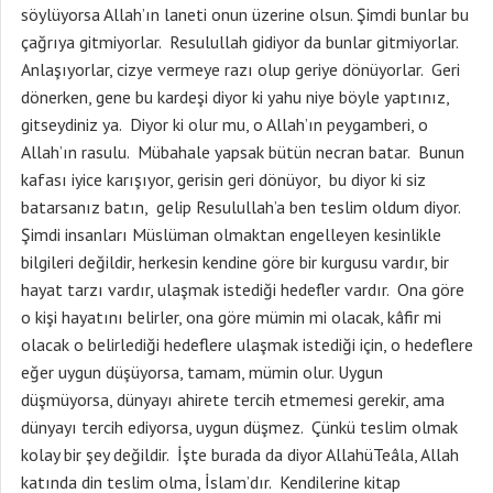
söylüyorsa Allah’ın laneti onun üzerine olsun. Şimdi bunlar bu
çağrıya gitmiyorlar. Resulullah gidiyor da bunlar gitmiyorlar.
Anlaşıyorlar, cizye vermeye razı olup geriye dönüyorlar. Geri
dönerken, gene bu kardeşi diyor ki yahu niye böyle yaptınız,
gitseydiniz ya. Diyor ki olur mu, o Allah’ın peygamberi, o
Allah’ın rasulu. Mübahale yapsak bütün necran batar. Bunun
kafası iyice karışıyor, gerisin geri dönüyor, bu diyor ki siz
batarsanız batın, gelip Resulullah’a ben teslim oldum diyor.
Şimdi insanları Müslüman olmaktan engelleyen kesinlikle
bilgileri değildir, herkesin kendine göre bir kurgusu vardır, bir
hayat tarzı vardır, ulaşmak istediği hedefler vardır. Ona göre
o kişi hayatını belirler, ona göre mümin mi olacak, kâfir mi
olacak o belirlediği hedeflere ulaşmak istediği için, o hedeflere
eğer uygun düşüyorsa, tamam, mümin olur. Uygun
düşmüyorsa, dünyayı ahirete tercih etmemesi gerekir, ama
dünyayı tercih ediyorsa, uygun düşmez. Çünkü teslim olmak
kolay bir şey değildir. İşte burada da diyor AllahüTeâla, Allah
katında din teslim olma, İslam’dır. Kendilerine kitap