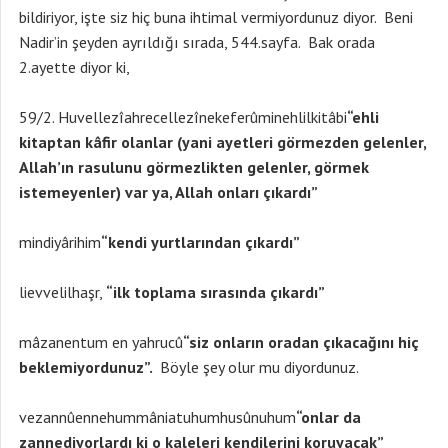
bildiriyor, işte siz hiç buna ihtimal vermiyordunuz diyor. Beni
Nadir’in şeyden ayrıldığı sırada, 544.sayfa. Bak orada
2.ayette diyor ki,
59/2. Huvellezîahrecellezînekeferûminehlilkitâbi
“ehli
kitaptan kâfir olanlar (yani ayetleri görmezden gelenler,
Allah’ın rasulunu görmezlikten gelenler, görmek
istemeyenler) var ya, Allah onları çıkardı”
mindiyârihim
“kendi yurtlarından çıkardı”
lievvelilhaşr,
“ilk toplama sırasında çıkardı”
mâzanentum en yahrucû
“siz onların oradan çıkacağını hiç
beklemiyordunuz”.
Böyle şey olur mu diyordunuz.
vezannûennehummâniatuhumhusûnuhum
“onlar da
zannediyorlardı ki o kaleleri kendilerini koruyacak”