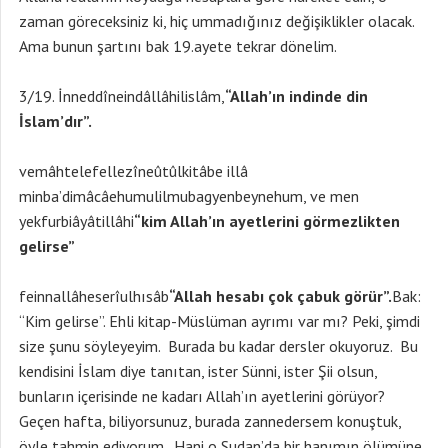
zaman göreceksiniz ki, hiç ummadığınız değişiklikler olacak.
Ama bunun şartını bak 19.ayete tekrar dönelim.
3/19. İnneddîneindâllâhilislâm,
“Allah’ın indinde din
İslam’dır”.
vemâhtelefellezîneûtûlkitâbe illâ
minba’dimâcâehumulilmubagyenbeynehum, ve men
yekfurbiâyâtillâhi
“kim Allah’ın ayetlerini görmezlikten
gelirse”
feinnallâheserîulhısâb
“Allah hesabı çok çabuk görür”.
Bak:
“Kim gelirse”. Ehli kitap-Müslüman ayrımı var mı? Peki, şimdi
size şunu söyleyeyim. Burada bu kadar dersler okuyoruz. Bu
kendisini İslam diye tanıtan, ister Sünni, ister Şii olsun,
bunların içerisinde ne kadarı Allah’ın ayetlerini görüyor?
Geçen hafta, biliyorsunuz, burada zannedersem konuştuk,
öyle tahmin ediyorum. Hani o Sudan’da bir hanımın ölümüne