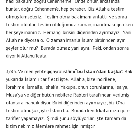
hadi bakalım doğru Cehennem’e. Önde onlar, arkasında
bunlar, doğru Cehennem’e, hep beraber. Biz Allah’a teslim
olmuş kimseleriz. Teslim olma bak imanı anlattı ve sonra
teslim oldular, teslim olduğumuz zaman, inanılması gereken
her şeye inanırız. Herhangi birisini diğerinden ayırmayız. Yani
Allah ne diyorsa o. O zaman imanla İslam birbirinden ayır
şeyler olur mu? Burada olmaz yani aynı. Peki, ondan sonra
diyor ki AllahüTeala;
3/85. Ve men yebtegigayralislâmi
“bu İslam’dan başka”.
Bak
yukarıda İslam’ı tarif etti işte. Allah’a, bize indirilene,
İbrahim’e, İsmail’e, İshak’a, Yakup’a, onun torunlarına, İsa’ya,
Musa’ya ve diğer bütün nebilere Rableri tarafından verilmiş
olanlara inandık diyor. Birini diğerinden ayırmayız, biz O’na
teslim olmuşuz, işte İslam bu. Burada kendi kafamıza göre
tarifler yapamayız. Şimdi şunu söylüyorlar, işte tamam da
bizim nebimiz âlemlere rahmet için inmiştir.