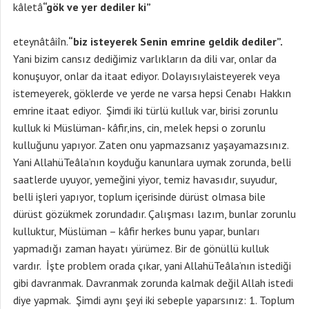
kâletâ
“gök ve yer dediler ki”
eteynâtâiîn.
“biz isteyerek Senin emrine geldik dediler”.
Yani bizim cansız dediğimiz varlıkların da dili var, onlar da
konuşuyor, onlar da itaat ediyor. Dolayısıylaisteyerek veya
istemeyerek, göklerde ve yerde ne varsa hepsi Cenabı Hakkın
emrine itaat ediyor. Şimdi iki türlü kulluk var, birisi zorunlu
kulluk ki Müslüman- kâfir,ins, cin, melek hepsi o zorunlu
kulluğunu yapıyor. Zaten onu yapmazsanız yaşayamazsınız.
Yani AllahüTeâla’nın koyduğu kanunlara uymak zorunda, belli
saatlerde uyuyor, yemeğini yiyor, temiz havasıdır, suyudur,
belli işleri yapıyor, toplum içerisinde dürüst olmasa bile
dürüst gözükmek zorundadır. Çalışması lazım, bunlar zorunlu
kulluktur, Müslüman – kâfir herkes bunu yapar, bunları
yapmadığı zaman hayatı yürümez. Bir de gönüllü kulluk
vardır. İşte problem orada çıkar, yani AllahüTeâla’nın istediği
gibi davranmak. Davranmak zorunda kalmak değil Allah istedi
diye yapmak. Şimdi aynı şeyi iki sebeple yaparsınız: 1. Toplum