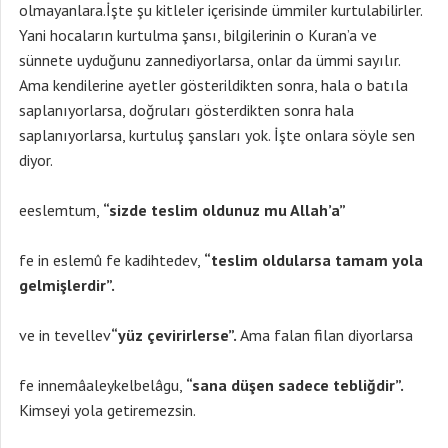
olmayanlara.İşte şu kitleler içerisinde ümmiler kurtulabilirler.
Yani hocaların kurtulma şansı, bilgilerinin o Kuran’a ve
sünnete uyduğunu zannediyorlarsa, onlar da ümmi sayılır.
Ama kendilerine ayetler gösterildikten sonra, hala o batıla
saplanıyorlarsa, doğruları gösterdikten sonra hala
saplanıyorlarsa, kurtuluş şansları yok. İşte onlara söyle sen
diyor.
eeslemtum,
“sizde teslim oldunuz mu Allah’a”
fe in eslemû fe kadihtedev,
“teslim oldularsa tamam yola
gelmişlerdir”.
ve in tevellev
“yüz çevirirlerse”.
Ama falan filan diyorlarsa
fe innemâaleykelbelâgu,
“sana düşen sadece tebliğdir”.
Kimseyi yola getiremezsin.