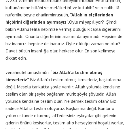
2/285. Âmenerresûlubimâunzileileyhiminrabbihîvelmu’minûn,
kullunâmene billâhi ve melâiketihî ve kutubihî ve rusulih, lâ
nuferriku beyne ehadinminrusulih,
“Allah’ın elçilerinden
hiçbirini diğerinden ayırmayız”.
Öyle mi yapılıyor? Şimdi
bakın AllahüTeâla nebimize vermiş olduğu kitapla diğerlerini
ayırmadı. Onunla diğerlerinin arasını da ayırmadı. Hepsine de
biz inanırız, hepsine de inanırız. Öyle olduğu zaman ne olur?
Davet bütün insanlığa olur, herkese olur. En son kelimeye
dikkat edin.
venahnulehumuslimûn.
“biz Allah’a teslim olmuş
kimseleriz”
Biz Allah’a teslim olmuş kimseleriz, başkalarına
değil. Mesela tarikatta şöyle vardır; Allah yolunda kendisine
teslim olan bir şeyhe bağlanan mürit şöyle şöyledir. Allah
yolunda kendisine teslim olan. Ne demek teslim olan? Biz
sadece Allah’a teslim oluyoruz. Başkasına değil. Bunlar o
yolun üstünde oturmuş, affedersiniz eşkıyalar gibi gelenin
gidenin önünü kesiyorlar, teslim alıp herşeylerini boşaltıyorlar,