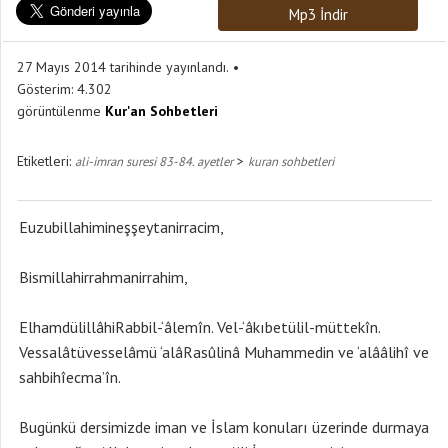
Mp3 İndir
27 Mayıs 2014 tarihinde yayınlandı.
Gösterim:
4.302
görüntülenme
Kur'an Sohbetleri
Etiketleri:
>
ali-imran suresi 83-84. ayetler
kuran sohbetleri
Euzubillahimineşşeytanirracim,
Bismillahirrahmanirrahim,
ElhamdülillâhiRabbil-‘âlemîn. Vel-‘âkıbetülil-müttekîn.
Vessalâtüvesselâmü ‘alâRasûlinâ Muhammedin ve ‘alââlihî ve
sahbihîecma’în.
Bugünkü dersimizde iman ve İslam konuları üzerinde durmaya