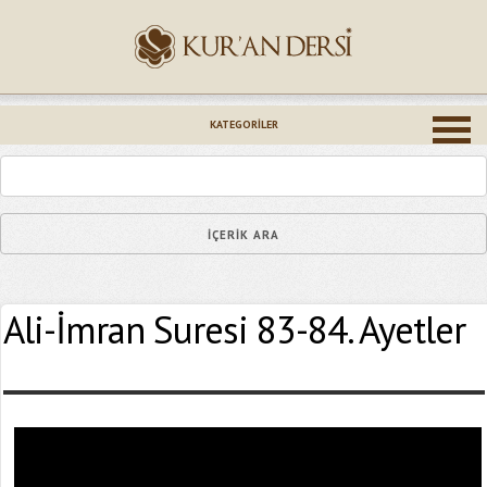
İsminiz (*)
KATEGORILER
Epostanız (*)
Ali-İmran Suresi 83-84. Ayetler
Yaşadığınız Hatanın Ayrıntıları
Bağlantıyı Gönderin