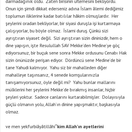
darmadağınık oldu. Zaten birisinin üflemesini bekliyordu.
Onun için şimdi dikkat ederseniz adına İslam âlemi dediğimiz
toplumun iliklerine kadar batılılar hâkim olmuşlardır. Her
şeylerini oradan bekliyorlar, bir siyasi duruşla işi kurtarmaya
çalışıyorlar, bu böyle olmaz. İslami duruş. Çünkü sizi
ayrıştıran siyaset değil. Sizi ayrıştıran sizin dininizdir, hem o
dine yapışın, işte Resulullah SAV Mekke’den Medine’ye göç
ediyorsunuz, bir buçuk sene sonra Mekke ordusunu Cenabı Hak
sizin önünüzde perişan ediyor. Dördüncü sene Medine’de bir
tane Yahudi kalmıyor. Yahu siz bir mahalleden diğer
mahalleye taşınsanız, 4 senede komşularınızla
tanışamıyorsunuz, öyle değil mi? Yahu bunlar mallarını
mülklerini her şeylerini Mekke’de bırakmış insanlar, hiçbir
şeyleri yoktur. Sadece canlarını kurtarabilmişler. Dolayısıyla
güçlü olmanın yolu, Allah’ın dinine yapışmaktır, başkasıyla
olmaz.
ve men yekfurbiâyâtillâhi
“kim Allah’ın ayetlerini