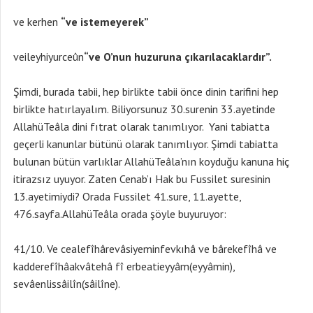
ve kerhen
“ve istemeyerek”
veileyhiyurceûn
“ve O’nun huzuruna çıkarılacaklardır”.
Şimdi, burada tabii, hep birlikte tabii önce dinin tarifini hep
birlikte hatırlayalım. Biliyorsunuz 30.surenin 33.ayetinde
AllahüTeâla dini fıtrat olarak tanımlıyor. Yani tabiatta
geçerli kanunlar bütünü olarak tanımlıyor. Şimdi tabiatta
bulunan bütün varlıklar AllahüTeâla’nın koyduğu kanuna hiç
itirazsız uyuyor. Zaten Cenab’ı Hak bu Fussilet suresinin
13.ayetimiydi? Orada Fussilet 41.sure, 11.ayette,
476.sayfa.AllahüTeâla orada şöyle buyuruyor:
41/10. Ve cealefîhârevâsiyeminfevkıhâ ve bârekefîhâ ve
kadderefîhâakvâtehâ fî erbeatieyyâm(eyyâmin),
sevâenlissâilîn(sâilîne).