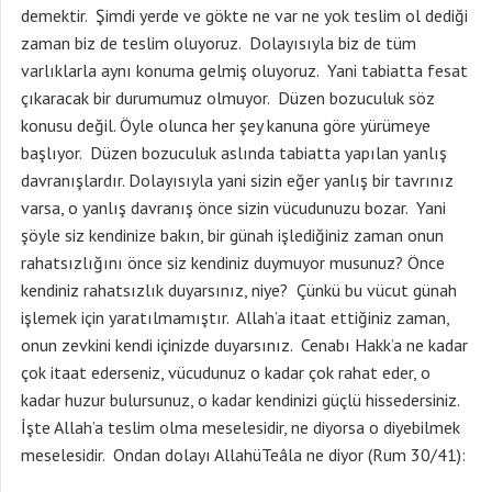
demektir. Şimdi yerde ve gökte ne var ne yok teslim ol dediği
zaman biz de teslim oluyoruz. Dolayısıyla biz de tüm
varlıklarla aynı konuma gelmiş oluyoruz. Yani tabiatta fesat
çıkaracak bir durumumuz olmuyor. Düzen bozuculuk söz
konusu değil. Öyle olunca her şey kanuna göre yürümeye
başlıyor. Düzen bozuculuk aslında tabiatta yapılan yanlış
davranışlardır. Dolayısıyla yani sizin eğer yanlış bir tavrınız
varsa, o yanlış davranış önce sizin vücudunuzu bozar. Yani
şöyle siz kendinize bakın, bir günah işlediğiniz zaman onun
rahatsızlığını önce siz kendiniz duymuyor musunuz? Önce
kendiniz rahatsızlık duyarsınız, niye? Çünkü bu vücut günah
işlemek için yaratılmamıştır. Allah’a itaat ettiğiniz zaman,
onun zevkini kendi içinizde duyarsınız. Cenabı Hakk’a ne kadar
çok itaat ederseniz, vücudunuz o kadar çok rahat eder, o
kadar huzur bulursunuz, o kadar kendinizi güçlü hissedersiniz.
İşte Allah’a teslim olma meselesidir, ne diyorsa o diyebilmek
meselesidir. Ondan dolayı AllahüTeâla ne diyor (Rum 30/41):