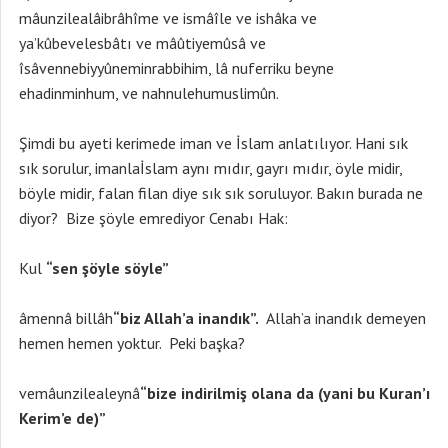
mâunzilealâibrâhîme ve ismâîle ve ishâka ve
ya’kûbevelesbâtı ve mâûtiyemûsâ ve
îsâvennebiyyûneminrabbihim, lâ nuferriku beyne
ehadinminhum, ve nahnulehumuslimûn.
Şimdi bu ayeti kerimede iman ve İslam anlatılıyor. Hani sık
sık sorulur, imanlaİslam aynı mıdır, gayrı mıdır, öyle midir,
böyle midir, falan filan diye sık sık soruluyor. Bakın burada ne
diyor? Bize şöyle emrediyor Cenabı Hak:
Kul
“sen şöyle söyle”
âmennâ billâh
“biz Allah’a inandık”.
Allah’a inandık demeyen
hemen hemen yoktur. Peki başka?
vemâunzilealeynâ
“bize indirilmiş olana da (yani bu Kuran’ı
Kerim’e de)”