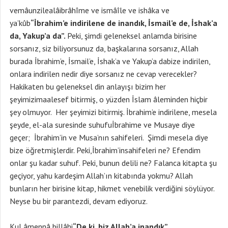
vemâunzilealâibrâhîme ve ismâîle ve ishâka ve
ya’kûb
“İbrahim’e indirilene de inandık, İsmail’e de, İshak’a
da, Yakup’a da”.
Peki, şimdi geleneksel anlamda birisine
sorsanız, siz biliyorsunuz da, başkalarına sorsanız, Allah
burada İbrahim’e, İsmail’e, İshak’a ve Yakup’a dabize indirilen,
onlara indirilen nedir diye sorsanız ne cevap verecekler?
Hakikaten bu geleneksel din anlayışı bizim her
şeyimizimaalesef bitirmiş, o yüzden İslam âleminden hiçbir
şey olmuyor. Her şeyimizi bitirmiş. İbrahim’e indirilene, mesela
şeyde, el-ala suresinde suhufuİbrahime ve Musaye diye
geçer; İbrahim’in ve Musa’nın sahifeleri. Şimdi mesela diye
bize öğretmişlerdir. Peki,İbrahim’insahifeleri ne? Efendim
onlar şu kadar suhuf. Peki, bunun delili ne? Falanca kitapta şu
geçiyor, yahu kardeşim Allah’ın kitabında yokmu? Allah
bunların her birisine kitap, hikmet venebilik verdiğini söylüyor.
Neyse bu bir parantezdi, devam ediyoruz.
Kul âmennâ billâhi
“De ki, biz Allah’a inandık”