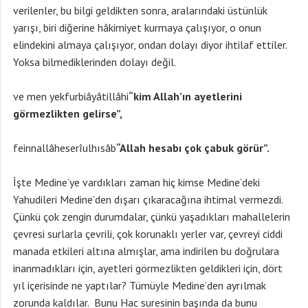
verilenler, bu bilgi geldikten sonra, aralarındaki üstünlük
yarışı, biri diğerine hâkimiyet kurmaya çalışıyor, o onun
elindekini almaya çalışıyor, ondan dolayı diyor ihtilaf ettiler.
Yoksa bilmediklerinden dolayı değil.
ve men yekfurbiâyâtillâhi
“kim Allah’ın ayetlerini
görmezlikten gelirse”,
feinnallâheserîulhısâb
“Allah hesabı çok çabuk görür”.
İşte Medine’ye vardıkları zaman hiç kimse Medine’deki
Yahudileri Medine’den dışarı çıkaracağına ihtimal vermezdi.
Çünkü çok zengin durumdalar, çünkü yaşadıkları mahallelerin
çevresi surlarla çevrili, çok korunaklı yerler var, çevreyi ciddi
manada etkileri altına almışlar, ama indirilen bu doğrulara
inanmadıkları için, ayetleri görmezlikten geldikleri için, dört
yıl içerisinde ne yaptılar? Tümüyle Medine’den ayrılmak
zorunda kaldılar. Bunu Hac suresinin başında da bunu