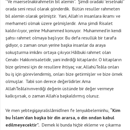
“Ve maerselnakirahmetin bil alemin”. Şimdi oradaki “erselnaki”
orada seni resul olarak gönderdik. Bütün resuller rahmeten
bil alemin olarak gelmiştir. Yani, Allah’ın insanlara ikramı ve
merhameti olmak üzere gelmişlerdir. Ama şimdi Risalet
kaldırılıyor, yerine Muhammed konuyor. Muhammed’in kendi
şahsı rahmet olmaya başlıyor. Bu defa resullük bir tarafa
gidiyor, o zaman onun yerine başka insanlar da araya
sokuşturma imkânı ortaya çıkıyor.Hâlbuki rahmet olan
Cenabı Hakkınrisaletidir, yani indirdiği kitaplardır. O kitapların
bize gelmesi için de resullere ihtiyaç var, AllahüTeâla onları
bu iş için görevlendirmiş, onları bize getirmişler ve bize örnek
olmuşlar. Tabii son derece değerlidirler. Ama
AllahTeâla’nınverdiği değerin üstünde bir değer vermeye
kalkışırsak, o zaman Allah’a başkaldırmış oluruz.
Ve men yebtegigayralislâmidînen fe lenyukbeleminhu,
“Kim
bu İslam’dan başka bir din ararsa, o din ondan kabul
edilmeyecektir”.
Demek ki bunda hiçbir ekleme ve çıkarma