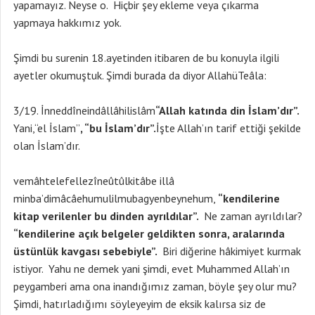
yapamayız. Neyse o. Hiçbir şey ekleme veya çıkarma
yapmaya hakkımız yok.
Şimdi bu surenin 18.ayetinden itibaren de bu konuyla ilgili
ayetler okumuştuk. Şimdi burada da diyor AllahüTeâla:
3/19. İnneddîneindâllâhilislâm
“Allah katında din İslam’dır”.
Yani,“el İslam”
, “bu İslam’dır”.
İşte Allah’ın tarif ettiği şekilde
olan İslam’dır.
vemâhtelefellezîneûtûlkitâbe illâ
minba’dimâcâehumulilmubagyenbeynehum,
“kendilerine
kitap verilenler bu dinden ayrıldılar”.
Ne zaman ayrıldılar?
“kendilerine açık belgeler geldikten sonra, aralarında
üstünlük kavgası sebebiyle”.
Biri diğerine hâkimiyet kurmak
istiyor. Yahu ne demek yani şimdi, evet Muhammed Allah’ın
peygamberi ama ona inandığımız zaman, böyle şey olur mu?
Şimdi, hatırladığımı söyleyeyim de eksik kalırsa siz de