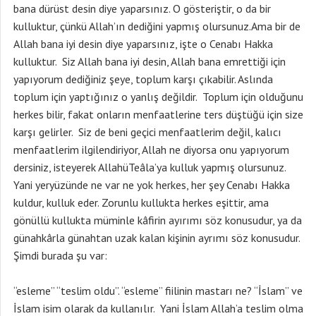
bana dürüst desin diye yaparsınız. O gösteriştir, o da bir
kulluktur, çünkü Allah’ın dediğini yapmış olursunuz.Ama bir de
Allah bana iyi desin diye yaparsınız, işte o Cenabı Hakka
kulluktur. Siz Allah bana iyi desin, Allah bana emrettiği için
yapıyorum dediğiniz şeye, toplum karşı çıkabilir. Aslında
toplum için yaptığınız o yanlış değildir. Toplum için olduğunu
herkes bilir, fakat onların menfaatlerine ters düştüğü için size
karşı gelirler. Siz de beni geçici menfaatlerim değil, kalıcı
menfaatlerim ilgilendiriyor, Allah ne diyorsa onu yapıyorum
dersiniz, isteyerek AllahüTeâla’ya kulluk yapmış olursunuz.
Yani yeryüzünde ne var ne yok herkes, her şey Cenabı Hakka
kuldur, kulluk eder. Zorunlu kullukta herkes eşittir, ama
gönüllü kullukta müminle kâfirin ayırımı söz konusudur, ya da
günahkârla günahtan uzak kalan kişinin ayrımı söz konusudur.
Şimdi burada şu var:
“esleme” “teslim oldu”. “esleme” fiilinin mastarı ne? “İslam” ve
İslam isim olarak da kullanılır. Yani İslam Allah’a teslim olma