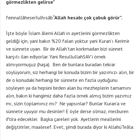
görmezlikten gelirse”
feinnallâheserîulhısâb
“Allah hesabı çok çabuk görür”.
İşte böyle İslam âlemi Allah’ın ayetlerini görmezlikten
geldiği için, yani bakın %20 falan yoktur yani Kuran’ı Kerim’e
ve sünnete uyan. Bir de Allah’tan korkmadan bizi sünnet
karşıtı ilan ediyorlar. Yani ResullullahSAV’i örnek
almıyormuşuz (haşa). Ben de bunlara buradan tekrar
söylüyorum, siz herhangi bir konuda bizim bir yazımızı alın, bir
de o konudaki herhangi bir sünnete en fazla uyduğunu
söyleyen ya da hepsini birden alan bu mezheplerin tamamını
alın, bakın ki hangimiz daha fazla örnek almış bizim yazımız
mı, sizin toplamınız mı? Ne yapsınlar? Bunlar Kuran’a ve
sünnete uyuyor mu desinler! E öyle derse olmaz, mecburen
iftira edecekler. Başka çareleri yok. Ayetlerin meallerini
değiştirirler, maalesef. Evet, şimdi burada diyor ki AllahüTeâla: