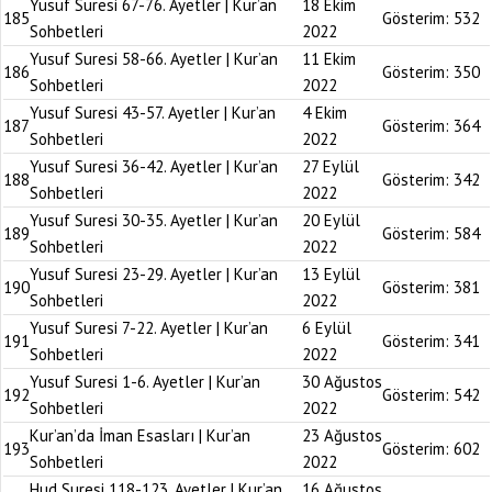
Yusuf Suresi 67-76. Ayetler | Kur’an
18 Ekim
185
Gösterim:
532
Sohbetleri
2022
Yusuf Suresi 58-66. Ayetler | Kur’an
11 Ekim
186
Gösterim:
350
Sohbetleri
2022
Yusuf Suresi 43-57. Ayetler | Kur’an
4 Ekim
187
Gösterim:
364
Sohbetleri
2022
Yusuf Suresi 36-42. Ayetler | Kur’an
27 Eylül
188
Gösterim:
342
Sohbetleri
2022
Yusuf Suresi 30-35. Ayetler | Kur’an
20 Eylül
189
Gösterim:
584
Sohbetleri
2022
Yusuf Suresi 23-29. Ayetler | Kur’an
13 Eylül
190
Gösterim:
381
Sohbetleri
2022
Yusuf Suresi 7-22. Ayetler | Kur’an
6 Eylül
191
Gösterim:
341
Sohbetleri
2022
Yusuf Suresi 1-6. Ayetler | Kur’an
30 Ağustos
192
Gösterim:
542
Sohbetleri
2022
Kur’an’da İman Esasları | Kur’an
23 Ağustos
193
Gösterim:
602
Sohbetleri
2022
Hud Suresi 118-123. Ayetler | Kur’an
16 Ağustos