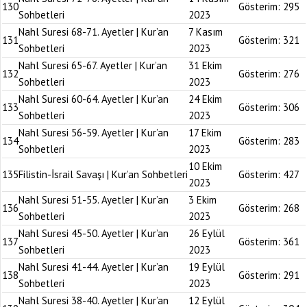
130
Gösterim:
295
Sohbetleri
2023
Nahl Suresi 68-71. Ayetler | Kur’an
7 Kasım
131
Gösterim:
321
Sohbetleri
2023
Nahl Suresi 65-67. Ayetler | Kur’an
31 Ekim
132
Gösterim:
276
Sohbetleri
2023
Nahl Suresi 60-64. Ayetler | Kur’an
24 Ekim
133
Gösterim:
306
Sohbetleri
2023
Nahl Suresi 56-59. Ayetler | Kur’an
17 Ekim
134
Gösterim:
283
Sohbetleri
2023
10 Ekim
135
Filistin-İsrail Savaşı | Kur’an Sohbetleri
Gösterim:
427
2023
Nahl Suresi 51-55. Ayetler | Kur’an
3 Ekim
136
Gösterim:
268
Sohbetleri
2023
Nahl Suresi 45-50. Ayetler | Kur’an
26 Eylül
137
Gösterim:
361
Sohbetleri
2023
Nahl Suresi 41-44. Ayetler | Kur’an
19 Eylül
138
Gösterim:
291
Sohbetleri
2023
Nahl Suresi 38-40. Ayetler | Kur’an
12 Eylül