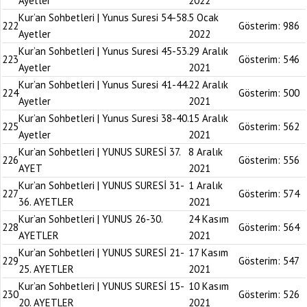
Ayetler
2022
Kur’an Sohbetleri | Yunus Suresi 54-58.
5 Ocak
222
Gösterim:
986
Ayetler
2022
Kur’an Sohbetleri | Yunus Suresi 45-53.
29 Aralık
223
Gösterim:
546
Ayetler
2021
Kur’an Sohbetleri | Yunus Suresi 41-44.
22 Aralık
224
Gösterim:
500
Ayetler
2021
Kur’an Sohbetleri | Yunus Suresi 38-40.
15 Aralık
225
Gösterim:
562
Ayetler
2021
Kur’an Sohbetleri | YUNUS SURESİ 37.
8 Aralık
226
Gösterim:
556
AYET
2021
Kur’an Sohbetleri | YUNUS SURESİ 31-
1 Aralık
227
Gösterim:
574
36. AYETLER
2021
Kur’an Sohbetleri | YUNUS 26-30.
24 Kasım
228
Gösterim:
564
AYETLER
2021
Kur’an Sohbetleri | YUNUS SURESİ 21-
17 Kasım
229
Gösterim:
547
25. AYETLER
2021
Kur’an Sohbetleri | YUNUS SURESİ 15-
10 Kasım
230
Gösterim:
526
20. AYETLER
2021