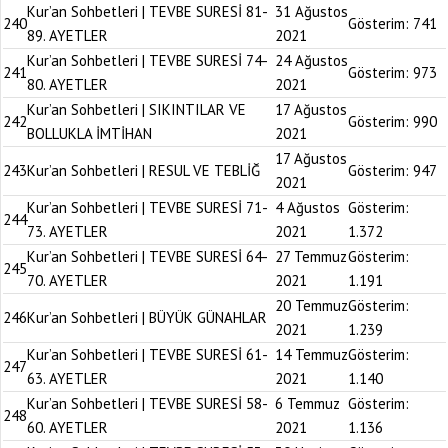
Kur’an Sohbetleri | TEVBE SURESİ 81-
31 Ağustos
240
Gösterim:
741
89. AYETLER
2021
Kur’an Sohbetleri | TEVBE SURESİ 74-
24 Ağustos
241
Gösterim:
973
80. AYETLER
2021
Kur’an Sohbetleri | SIKINTILAR VE
17 Ağustos
242
Gösterim:
990
BOLLUKLA İMTİHAN
2021
17 Ağustos
243
Kur’an Sohbetleri | RESUL VE TEBLİĞ
Gösterim:
947
2021
Kur’an Sohbetleri | TEVBE SURESİ 71-
4 Ağustos
Gösterim:
244
73. AYETLER
2021
1.372
Kur’an Sohbetleri | TEVBE SURESİ 64-
27 Temmuz
Gösterim:
245
70. AYETLER
2021
1.191
20 Temmuz
Gösterim:
246
Kur’an Sohbetleri | BÜYÜK GÜNAHLAR
2021
1.239
Kur’an Sohbetleri | TEVBE SURESİ 61-
14 Temmuz
Gösterim:
247
63. AYETLER
2021
1.140
Kur’an Sohbetleri | TEVBE SURESİ 58-
6 Temmuz
Gösterim:
248
60. AYETLER
2021
1.136