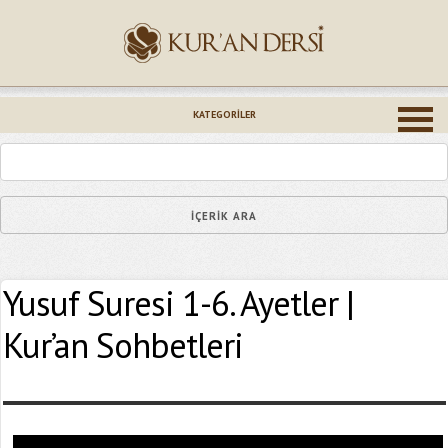
İsminiz (*)
KATEGORILER
Epostanız (*)
Yusuf Suresi 1-6. Ayetler |
Yaşadığınız Hatanın Ayrıntıları
Kur’an Sohbetleri
Bağlantıyı Gönderin