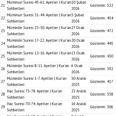
Mü’minun Suresi 45-61. Ayetler | Kur’an
10 Şubat
21
Gösterim:
522
Sohbetleri
2026
Mü’minun Suresi 31-44. Ayetler | Kur’an
3 Şubat
22
Gösterim:
454
Sohbetleri
2026
Mü’minûn Suresi 23-30. Ayetler | Kur’an
27 Ocak
23
Gösterim:
472
Sohbetleri
2026
Mü’minûn Suresi 17-22. Ayetler | Kur’an
20 Ocak
24
Gösterim:
445
Sohbetleri
2026
Mü’minûn Suresi 12-16. Ayetler | Kur’an
13 Ocak
25
Gösterim:
430
Sohbetleri
2026
Mü’minûn Suresi 8-11. Ayetler | Kur’an
6 Ocak
26
Gösterim:
392
Sohbetleri
2026
Mü’minûn Suresi 1-7. Ayetler | Kur’an
30 Aralık
27
Gösterim:
417
Sohbetleri
2025
Hac Suresi 75-78. Ayetler | Kur’an
23 Aralık
28
Gösterim:
358
Sohbetleri
2025
Hac Suresi 70-74. Ayetler | Kur’an
16 Aralık
29
Gösterim:
306
Sohbetleri
2025