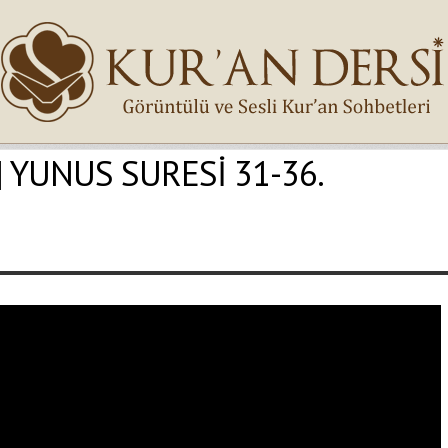
 | YUNUS SURESİ 31-36.
İsminiz (*)
Epostanız (*)
Yaşadığınız Hatanın Ayrıntıları