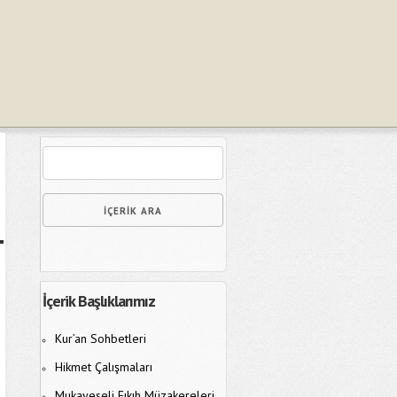
İçerik Başlıklarımız
Kur’an Sohbetleri
Hikmet Çalışmaları
Mukayeseli Fıkıh Müzakereleri