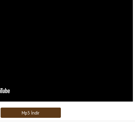
Bağlantıyı Gönderin
[recaptcha]
Mp3 İndir