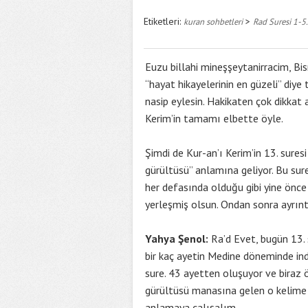
Etiketleri:
>
kuran sohbetleri
Rad Suresi 1-5.
Euzu billahi mineşşeytanirracim, Bi
“hayat hikayelerinin en güzeli” di
nasip eylesin. Hakikaten çok dikkat
Kerim’in tamamı elbette öyle.
Şimdi de Kur-an’ı Kerim’in 13. sures
gürültüsü” anlamına geliyor. Bu sur
her defasında olduğu gibi yine önce
yerleşmiş olsun. Ondan sonra ayrıntı
Yahya Şenol:
Ra’d Evet, bugün 13. s
bir kaç ayetin Medine döneminde in
sure. 43 ayetten oluşuyor ve biraz 
gürültüsü manasına gelen o kelime 
anlamaya çalışalım.