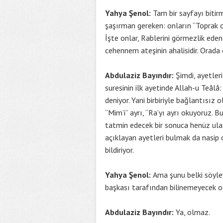
Yahya Şenol:
Tam bir sayfayı bitir
şaşırman gereken: onların “Toprak 
İşte onlar, Rablerini görmezlik eden
cehennem ateşinin ahalisidir. Orada
Abdulaziz Bayındır:
Şimdi, ayetleri
suresinin ilk ayetinde Allah-u Teâlâ
deniyor. Yani birbiriyle bağlantısız o
“Mim’i” ayrı, “Ra’yı ayrı okuyoruz. 
tatmin edecek bir sonuca henüz ulaşm
açıklayan ayetleri bulmak da nasip o
bildiriyor.
Yahya Şenol:
Ama şunu belki söyley
başkası tarafından bilinemeyecek ola
Abdulaziz Bayındır:
Ya, olmaz.