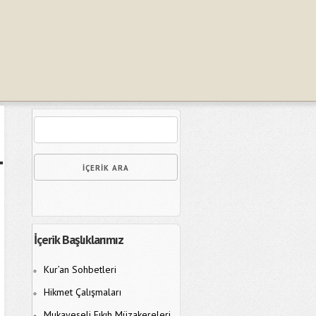
İçerik Başlıklarımız
Kur’an Sohbetleri
Hikmet Çalışmaları
Mukayeseli Fıkıh Müzakereleri