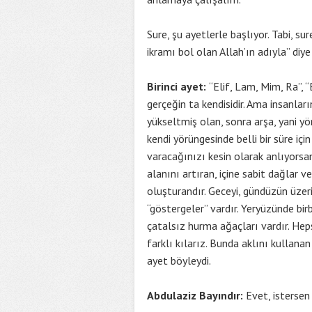
Sure, şu ayetlerle başlıyor. Tabi, su
ikramı bol olan Allah’ın adıyla” diye
Birinci ayet:
“Elif, Lam, Mim, Ra”, “
gerçeğin ta kendisidir. Ama insanlar
yükseltmiş olan, sonra arşa, yani yö
kendi yörüngesinde belli bir süre içi
varacağınızı kesin olarak anlıyorsanı
alanını artıran, içine sabit dağlar v
oluşturandır. Geceyi, gündüzün üzeri
“göstergeler” vardır. Yeryüzünde bir
çatalsız hurma ağaçları vardır. Heps
farklı kılarız. Bunda aklını kullanan
ayet böyleydi.
Abdulaziz Bayındır:
Evet, istersen 