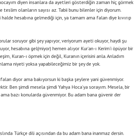
ocayım diyen insanlara da ayetleri gösterdiğin zaman hiç görmek
 teslim olanların sayısı az. Tabii bunu bilenler için diyorum.
ği halde hesabına gelmediği için, ya tamam ama falan diye kıvırıp
sorular soruyor gibi şey yapıyor, veriyorum ayeti okuyor, haydi şu
uyor, hesabına gel(miyor) hemen alıyor Kur’an-ı Kerim’i öpüyor bir
eşim, Kuran-ı öpmek için değil, Kuranın içerisini anla. Anladım
lama niyeti yoksa yapabileceğimiz bir şey de yok.
falan diyor ama bakıyorsun ki başka şeylere yani güvenmiyor.
ir. Ben şimdi mesela şimdi Yahya Hoca’ya sorayım. Mesela, bir
 ama bazı konularda güvenmiyor. Bu adam bana güvenir der
slında Türkçe dili açısından da bu adam bana inanmaz dersin.