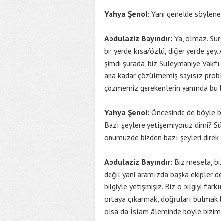
Yahya Şenol:
Yani genelde söylenen
Abdulaziz Bayındır:
Ya, olmaz. Sure
bir yerde kısa/özlü, diğer yerde ş
şimdi şurada, biz Süleymaniye Vakfı
ana kadar çözülmemiş sayısız proble
çözmemiz gerekenlerin yanında bu bi
Yahya Şenol:
Öncesinde de böyle bi
Bazı şeylere yetişemiyoruz dimi? Sü
önümüzde bizden bazı şeyleri direk
Abdulaziz Bayındır:
Biz mesela, bi
değil yani aramızda başka ekipler de
bilgiyle yetişmişiz. Biz o bilgiyi f
ortaya çıkarmak, doğruları bulmak ba
olsa da İslam âleminde böyle bizim g