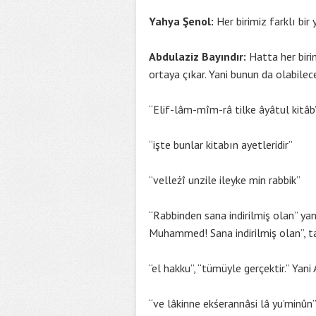
Yahya Şenol:
Her birimiz farklı bir
Abdulaziz Bayındır:
Hatta her biri
ortaya çıkar. Yani bunun da olabilec
“Elif-lâm-mîm-râ tilke âyâtul kitâb
“işte bunlar kitabın ayetleridir”
“velleżî unzile ileyke min rabbik”
“Rabbinden sana indirilmiş olan” ya
Muhammed! Sana indirilmiş olan”, tabi
“el hakku”, “tümüyle gerçektir.” Yani 
“ve lâkinne ekśerannâsi lâ yu’minûn”,