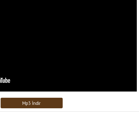
Bağlantıyı Gönderin
[recaptcha]
Mp3 İndir