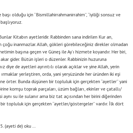
re başı olduğu için “Bismillahirrahmanirrahim”, “iyiliği sonsuz ve
 başlıyoruz.
Bunlar Kitabın ayetleridir. Rabbinden sana indirilen Kur an,
ın çoğu inanmazlar. Allah, gökleri görebileceğiniz direkler olmadan
netimin başına geçen ve Güneş ile Ay’ı hizmete koyandır. Her biri,
n akar gider. Bütün işleri o düzenler. Rabbinizin huzuruna
z diye de ayetleri ayrıntılı olarak açıklar ve yine Allah, yerin
e ırmaklar yerleştiren, orda, yani yeryüzünde her üründen iki eşi
ne örter. Bunda düşünen bir topluluk için gerçekten “ayetler” yani
birine komşu toprak parçaları, üzüm bağları, ekinler ve çatallı/
i aynı su ile sulanır ama biz tat açısından her birini diğerinden
 bir topluluk için gerçekten “ayetler/göstergeler” vardır. İlk dört
5. (ayeti de) oku …