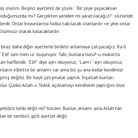
miş olalım. Beşinci ayetimiz de şöyle: “Bir şeye şaşacaksan
olduğumuzda mı? Gerçekten yeniden mi yaratılacağız?” sözleridir.
lerdir. Onlar boyunlarına halka takılacak olanlardır ve yine onlar
 ölümsüz olarak kalacaklardır.
 biraz daha diğer ayetlerle birlikte anlamaya çalışacağız. Ra’d
: “Elif lam mim ra” buyuruyor. Tabi, bunlara huruf-u mukatta
lan harfleridir. “Elif” diye ayrı okuyoruz, “Lam’ı” ayrı okuyoruz,
Bunların elbette bir anlamı var ama biz şu ana kadar kendimizi
ış değiliz. Bir hayli çalışmalar yaptık. İnşallah bunları
lur. Çünkü Allah-ü Teâlâ, açıklamayı kendisinin yaptığını bize
ebiliriz belki değil mi? hocam. Bunlar, anlamı asla Allah’tan
n bir sembol, gizli ayetler değil.