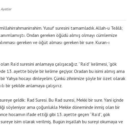
 Ayetler
smillahirrahmanirrahim. Yusuf suresini tamamladık. Allah-u Teâlâ;
ye tanımlamıştı. Ondan gereken öğüdü almış olmayı cümlemize
 alınması gereken ve öğüt alması gereken bir sure. Kuran-ı
i olan Ra’d suresini anlamaya çalışacağız. “Ra’d” kelimesi, “gök
ede 13. ayette böyle bir kelime geçiyor. Oradan bu isimi almış ama
 bir Yahya hocayı dinleyelim. Çünkü zihnimize şöyle bir özet olarak
lı bir şekilde anlamaya çalışırız.
ureye geldik: Rad Suresi. Bu Rad suresi, Mekki bir sure. Yani içinde
diği söyleniyor ama çoğunlukla Mekke döneminde inmiş olan bir
önce hocamın ifade ettiği gibi 13. ayette geçen “Ra’d”, gök
sureye isim olarak verilmiş. Bugün inşallah bu sureyi okumaya ve