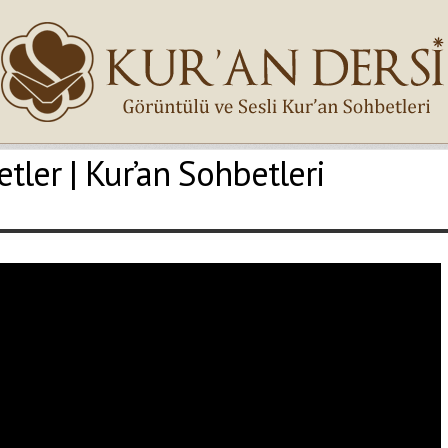
etler | Kur’an Sohbetleri
İsminiz (*)
Epostanız (*)
Yaşadığınız Hatanın Ayrıntıları