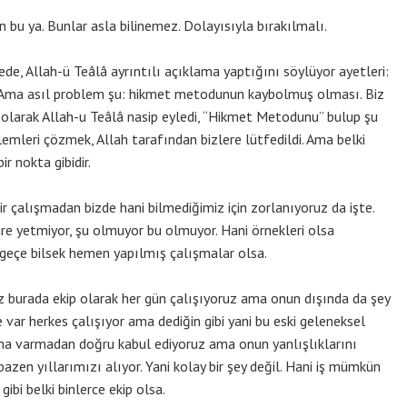
 bu ya. Bunlar asla bilinemez. Dolayısıyla bırakılmalı.
de, Allah-ü Teâlâ ayrıntılı açıklama yaptığını söylüyor ayetleri:
ey. Ama asıl problem şu: hikmet metodunun kaybolmuş olması. Biz
 olarak Allah-u Teâlâ nasip eyledi, “Hikmet Metodunu” bulup şu
mleri çözmek, Allah tarafından bizlere lütfedildi. Ama belki
r nokta gibidir.
r çalışmadan bizde hani bilmediğimiz için zorlanıyoruz da işte.
re yetmiyor, şu olmuyor bu olmuyor. Hani örnekleri olsa
 geçe bilsek hemen yapılmış çalışmalar olsa.
z burada ekip olarak her gün çalışıyoruz ama onun dışında da şey
 var herkes çalışıyor ama dediğin gibi yani bu eski geleneksel
arkına varmadan doğru kabul ediyoruz ama onun yanlışlıklarını
zen yıllarımızı alıyor. Yani kolay bir şey değil. Hani iş mümkün
ibi belki binlerce ekip olsa.