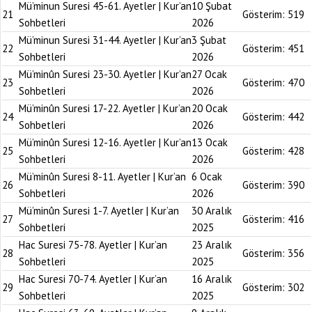
Mü’minun Suresi 45-61. Ayetler | Kur’an
10 Şubat
21
Gösterim:
519
Sohbetleri
2026
Mü’minun Suresi 31-44. Ayetler | Kur’an
3 Şubat
22
Gösterim:
451
Sohbetleri
2026
Mü’minûn Suresi 23-30. Ayetler | Kur’an
27 Ocak
23
Gösterim:
470
Sohbetleri
2026
Mü’minûn Suresi 17-22. Ayetler | Kur’an
20 Ocak
24
Gösterim:
442
Sohbetleri
2026
Mü’minûn Suresi 12-16. Ayetler | Kur’an
13 Ocak
25
Gösterim:
428
Sohbetleri
2026
Mü’minûn Suresi 8-11. Ayetler | Kur’an
6 Ocak
26
Gösterim:
390
Sohbetleri
2026
Mü’minûn Suresi 1-7. Ayetler | Kur’an
30 Aralık
27
Gösterim:
416
Sohbetleri
2025
Hac Suresi 75-78. Ayetler | Kur’an
23 Aralık
28
Gösterim:
356
Sohbetleri
2025
Hac Suresi 70-74. Ayetler | Kur’an
16 Aralık
29
Gösterim:
302
Sohbetleri
2025