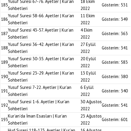
Yusuf Suresi 67-76. Ayetler | Kur’an
18 Ekim
185
Gösterim:
531
Sohbetleri
2022
Yusuf Suresi 58-66. Ayetler | Kur’an
11 Ekim
186
Gösterim:
349
Sohbetleri
2022
Yusuf Suresi 43-57. Ayetler | Kur’an
4 Ekim
187
Gösterim:
363
Sohbetleri
2022
Yusuf Suresi 36-42. Ayetler | Kur’an
27 Eylül
188
Gösterim:
341
Sohbetleri
2022
Yusuf Suresi 30-35. Ayetler | Kur’an
20 Eylül
189
Gösterim:
583
Sohbetleri
2022
Yusuf Suresi 23-29. Ayetler | Kur’an
13 Eylül
190
Gösterim:
380
Sohbetleri
2022
Yusuf Suresi 7-22. Ayetler | Kur’an
6 Eylül
191
Gösterim:
340
Sohbetleri
2022
Yusuf Suresi 1-6. Ayetler | Kur’an
30 Ağustos
192
Gösterim:
541
Sohbetleri
2022
Kur’an’da İman Esasları | Kur’an
23 Ağustos
193
Gösterim:
601
Sohbetleri
2022
Hud Suresi 118-123. Ayetler | Kur’an
16 Ağustos