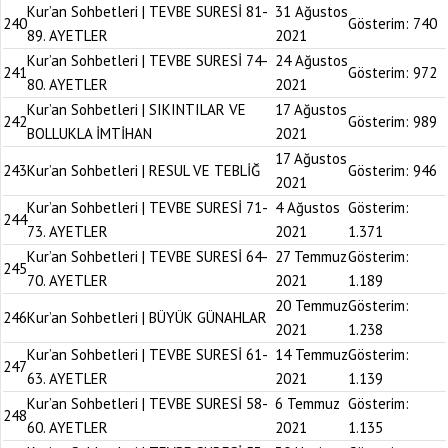
Kur’an Sohbetleri | TEVBE SURESİ 81-
31 Ağustos
240
Gösterim:
740
89. AYETLER
2021
Kur’an Sohbetleri | TEVBE SURESİ 74-
24 Ağustos
241
Gösterim:
972
80. AYETLER
2021
Kur’an Sohbetleri | SIKINTILAR VE
17 Ağustos
242
Gösterim:
989
BOLLUKLA İMTİHAN
2021
17 Ağustos
243
Kur’an Sohbetleri | RESUL VE TEBLİĞ
Gösterim:
946
2021
Kur’an Sohbetleri | TEVBE SURESİ 71-
4 Ağustos
Gösterim:
244
73. AYETLER
2021
1.371
Kur’an Sohbetleri | TEVBE SURESİ 64-
27 Temmuz
Gösterim:
245
70. AYETLER
2021
1.189
20 Temmuz
Gösterim:
246
Kur’an Sohbetleri | BÜYÜK GÜNAHLAR
2021
1.238
Kur’an Sohbetleri | TEVBE SURESİ 61-
14 Temmuz
Gösterim:
247
63. AYETLER
2021
1.139
Kur’an Sohbetleri | TEVBE SURESİ 58-
6 Temmuz
Gösterim:
248
60. AYETLER
2021
1.135