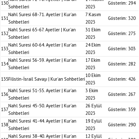
130
Gösterim:
294
Sohbetleri
2023
Nahl Suresi 68-71. Ayetler | Kur’an
7 Kasım
131
Gösterim:
320
Sohbetleri
2023
Nahl Suresi 65-67. Ayetler | Kur’an
31 Ekim
132
Gösterim:
275
Sohbetleri
2023
Nahl Suresi 60-64. Ayetler | Kur’an
24 Ekim
133
Gösterim:
303
Sohbetleri
2023
Nahl Suresi 56-59. Ayetler | Kur’an
17 Ekim
134
Gösterim:
282
Sohbetleri
2023
10 Ekim
135
Filistin-İsrail Savaşı | Kur’an Sohbetleri
Gösterim:
426
2023
Nahl Suresi 51-55. Ayetler | Kur’an
3 Ekim
136
Gösterim:
267
Sohbetleri
2023
Nahl Suresi 45-50. Ayetler | Kur’an
26 Eylül
137
Gösterim:
359
Sohbetleri
2023
Nahl Suresi 41-44. Ayetler | Kur’an
19 Eylül
138
Gösterim:
290
Sohbetleri
2023
Nahl Suresi 38-40. Ayetler | Kur’an
12 Eylül