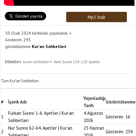
Mp3 İndir
30 Ocak 2024 tarihinde yayınlandı.
Gösterim:
295
görüntülenme
Kur'an Sohbetleri
Etiketleri:
>
kuran sohbetleri
Nahl Suresi 124-128. Ayetler
Tüm Kur'an Sohbetleri
Yayınladığı
#
İçerik Adı
Görüntülenme
Tarih
Furkan Suresi 1-6. Ayetler | Kur’an
4 Ağustos
1
Gösterim:
16
Sohbetleri
2026
Nur Suresi 62-64. Ayetler | Kur’an
23 Haziran
2
Gösterim:
259
Sohbetleri
2026