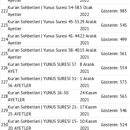
Ayetler
2022
Kur’an Sohbetleri | Yunus Suresi 54-58.
5 Ocak
222
Gösterim:
985
Ayetler
2022
Kur’an Sohbetleri | Yunus Suresi 45-53.
29 Aralık
223
Gösterim:
545
Ayetler
2021
Kur’an Sohbetleri | Yunus Suresi 41-44.
22 Aralık
224
Gösterim:
499
Ayetler
2021
Kur’an Sohbetleri | Yunus Suresi 38-40.
15 Aralık
225
Gösterim:
561
Ayetler
2021
Kur’an Sohbetleri | YUNUS SURESİ 37.
8 Aralık
226
Gösterim:
554
AYET
2021
Kur’an Sohbetleri | YUNUS SURESİ 31-
1 Aralık
227
Gösterim:
573
36. AYETLER
2021
Kur’an Sohbetleri | YUNUS 26-30.
24 Kasım
228
Gösterim:
563
AYETLER
2021
Kur’an Sohbetleri | YUNUS SURESİ 21-
17 Kasım
229
Gösterim:
546
25. AYETLER
2021
Kur’an Sohbetleri | YUNUS SURESİ 15-
10 Kasım
230
Gösterim:
524
20. AYETLER
2021