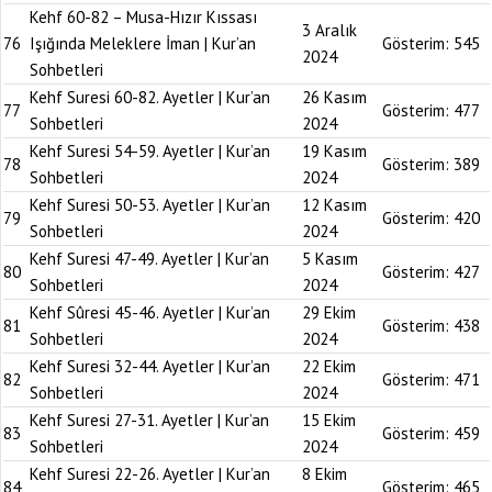
Kehf 60-82 – Musa-Hızır Kıssası
3 Aralık
76
Işığında Meleklere İman | Kur’an
Gösterim:
545
2024
Sohbetleri
Kehf Suresi 60-82. Ayetler | Kur’an
26 Kasım
77
Gösterim:
477
Sohbetleri
2024
Kehf Suresi 54-59. Ayetler | Kur’an
19 Kasım
78
Gösterim:
389
Sohbetleri
2024
Kehf Suresi 50-53. Ayetler | Kur’an
12 Kasım
79
Gösterim:
420
Sohbetleri
2024
Kehf Suresi 47-49. Ayetler | Kur’an
5 Kasım
80
Gösterim:
427
Sohbetleri
2024
Kehf Sûresi 45-46. Ayetler | Kur’an
29 Ekim
81
Gösterim:
438
Sohbetleri
2024
Kehf Suresi 32-44. Ayetler | Kur’an
22 Ekim
82
Gösterim:
471
Sohbetleri
2024
Kehf Suresi 27-31. Ayetler | Kur’an
15 Ekim
83
Gösterim:
459
Sohbetleri
2024
Kehf Suresi 22-26. Ayetler | Kur’an
8 Ekim
84
Gösterim:
465