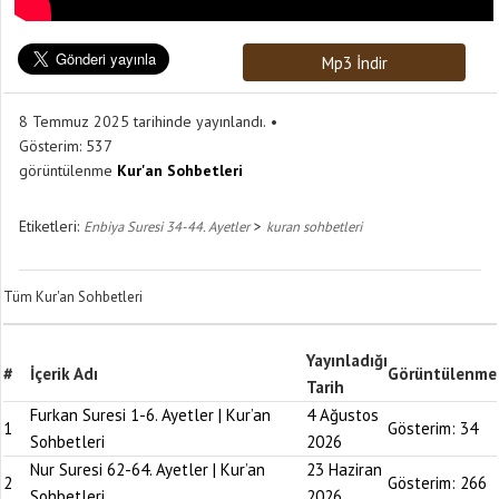
Mp3 İndir
8 Temmuz 2025 tarihinde yayınlandı.
Gösterim:
537
görüntülenme
Kur'an Sohbetleri
Etiketleri:
>
Enbiya Suresi 34-44. Ayetler
kuran sohbetleri
Tüm Kur'an Sohbetleri
Yayınladığı
#
İçerik Adı
Görüntülenme
Tarih
Furkan Suresi 1-6. Ayetler | Kur’an
4 Ağustos
1
Gösterim:
34
Sohbetleri
2026
Nur Suresi 62-64. Ayetler | Kur’an
23 Haziran
2
Gösterim:
266
Sohbetleri
2026