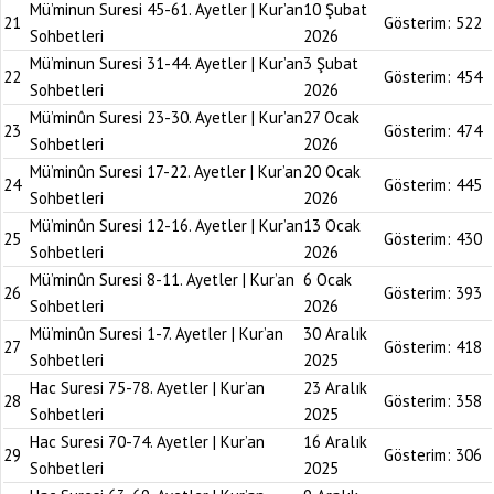
Mü’minun Suresi 45-61. Ayetler | Kur’an
10 Şubat
21
Gösterim:
522
Sohbetleri
2026
Mü’minun Suresi 31-44. Ayetler | Kur’an
3 Şubat
22
Gösterim:
454
Sohbetleri
2026
Mü’minûn Suresi 23-30. Ayetler | Kur’an
27 Ocak
23
Gösterim:
474
Sohbetleri
2026
Mü’minûn Suresi 17-22. Ayetler | Kur’an
20 Ocak
24
Gösterim:
445
Sohbetleri
2026
Mü’minûn Suresi 12-16. Ayetler | Kur’an
13 Ocak
25
Gösterim:
430
Sohbetleri
2026
Mü’minûn Suresi 8-11. Ayetler | Kur’an
6 Ocak
26
Gösterim:
393
Sohbetleri
2026
Mü’minûn Suresi 1-7. Ayetler | Kur’an
30 Aralık
27
Gösterim:
418
Sohbetleri
2025
Hac Suresi 75-78. Ayetler | Kur’an
23 Aralık
28
Gösterim:
358
Sohbetleri
2025
Hac Suresi 70-74. Ayetler | Kur’an
16 Aralık
29
Gösterim:
306
Sohbetleri
2025