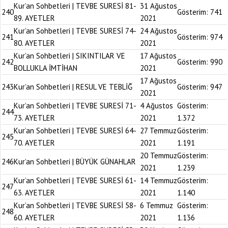
Kur’an Sohbetleri | TEVBE SURESİ 81-
31 Ağustos
240
Gösterim:
741
89. AYETLER
2021
Kur’an Sohbetleri | TEVBE SURESİ 74-
24 Ağustos
241
Gösterim:
974
80. AYETLER
2021
Kur’an Sohbetleri | SIKINTILAR VE
17 Ağustos
242
Gösterim:
990
BOLLUKLA İMTİHAN
2021
17 Ağustos
243
Kur’an Sohbetleri | RESUL VE TEBLİĞ
Gösterim:
947
2021
Kur’an Sohbetleri | TEVBE SURESİ 71-
4 Ağustos
Gösterim:
244
73. AYETLER
2021
1.372
Kur’an Sohbetleri | TEVBE SURESİ 64-
27 Temmuz
Gösterim:
245
70. AYETLER
2021
1.191
20 Temmuz
Gösterim:
246
Kur’an Sohbetleri | BÜYÜK GÜNAHLAR
2021
1.239
Kur’an Sohbetleri | TEVBE SURESİ 61-
14 Temmuz
Gösterim:
247
63. AYETLER
2021
1.140
Kur’an Sohbetleri | TEVBE SURESİ 58-
6 Temmuz
Gösterim:
248
60. AYETLER
2021
1.136