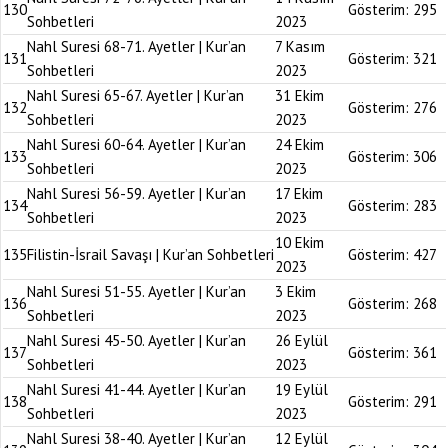
130
Gösterim:
295
Sohbetleri
2023
Nahl Suresi 68-71. Ayetler | Kur’an
7 Kasım
131
Gösterim:
321
Sohbetleri
2023
Nahl Suresi 65-67. Ayetler | Kur’an
31 Ekim
132
Gösterim:
276
Sohbetleri
2023
Nahl Suresi 60-64. Ayetler | Kur’an
24 Ekim
133
Gösterim:
306
Sohbetleri
2023
Nahl Suresi 56-59. Ayetler | Kur’an
17 Ekim
134
Gösterim:
283
Sohbetleri
2023
10 Ekim
135
Filistin-İsrail Savaşı | Kur’an Sohbetleri
Gösterim:
427
2023
Nahl Suresi 51-55. Ayetler | Kur’an
3 Ekim
136
Gösterim:
268
Sohbetleri
2023
Nahl Suresi 45-50. Ayetler | Kur’an
26 Eylül
137
Gösterim:
361
Sohbetleri
2023
Nahl Suresi 41-44. Ayetler | Kur’an
19 Eylül
138
Gösterim:
291
Sohbetleri
2023
Nahl Suresi 38-40. Ayetler | Kur’an
12 Eylül