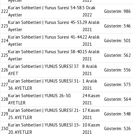
Ayetler
2022
Kur’an Sohbetleri | Yunus Suresi 54-58.
5 Ocak
222
Gösterim:
986
Ayetler
2022
Kur’an Sohbetleri | Yunus Suresi 45-53.
29 Aralık
223
Gösterim:
546
Ayetler
2021
Kur’an Sohbetleri | Yunus Suresi 41-44.
22 Aralık
224
Gösterim:
501
Ayetler
2021
Kur’an Sohbetleri | Yunus Suresi 38-40.
15 Aralık
225
Gösterim:
562
Ayetler
2021
Kur’an Sohbetleri | YUNUS SURESİ 37.
8 Aralık
226
Gösterim:
556
AYET
2021
Kur’an Sohbetleri | YUNUS SURESİ 31-
1 Aralık
227
Gösterim:
575
36. AYETLER
2021
Kur’an Sohbetleri | YUNUS 26-30.
24 Kasım
228
Gösterim:
564
AYETLER
2021
Kur’an Sohbetleri | YUNUS SURESİ 21-
17 Kasım
229
Gösterim:
548
25. AYETLER
2021
Kur’an Sohbetleri | YUNUS SURESİ 15-
10 Kasım
230
Gösterim:
526
20. AYETLER
2021