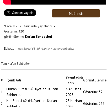
Mp3 İndir
9 Aralık 2025 tarihinde yayınlandı.
Gösterim:
320
görüntülenme
Kur'an Sohbetleri
Etiketleri:
>
Hac Suresi 63-69. Ayetler
kuran sohbetleri
Tüm Kur'an Sohbetleri
Yayınladığı
#
İçerik Adı
Görüntülenme
Tarih
Furkan Suresi 1-6. Ayetler | Kur’an
4 Ağustos
1
Gösterim:
32
Sohbetleri
2026
Nur Suresi 62-64. Ayetler | Kur’an
23 Haziran
2
Gösterim:
266
Sohbetleri
2026