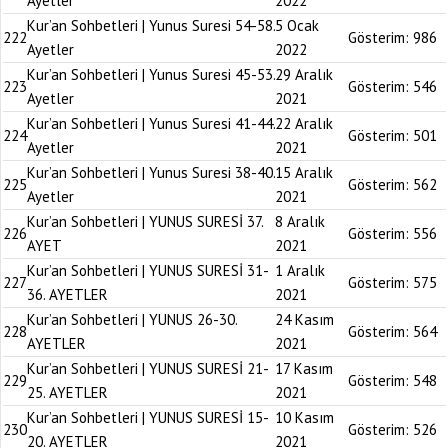
Ayetler
2022
Kur’an Sohbetleri | Yunus Suresi 54-58.
5 Ocak
222
Gösterim:
986
Ayetler
2022
Kur’an Sohbetleri | Yunus Suresi 45-53.
29 Aralık
223
Gösterim:
546
Ayetler
2021
Kur’an Sohbetleri | Yunus Suresi 41-44.
22 Aralık
224
Gösterim:
501
Ayetler
2021
Kur’an Sohbetleri | Yunus Suresi 38-40.
15 Aralık
225
Gösterim:
562
Ayetler
2021
Kur’an Sohbetleri | YUNUS SURESİ 37.
8 Aralık
226
Gösterim:
556
AYET
2021
Kur’an Sohbetleri | YUNUS SURESİ 31-
1 Aralık
227
Gösterim:
575
36. AYETLER
2021
Kur’an Sohbetleri | YUNUS 26-30.
24 Kasım
228
Gösterim:
564
AYETLER
2021
Kur’an Sohbetleri | YUNUS SURESİ 21-
17 Kasım
229
Gösterim:
548
25. AYETLER
2021
Kur’an Sohbetleri | YUNUS SURESİ 15-
10 Kasım
230
Gösterim:
526
20. AYETLER
2021