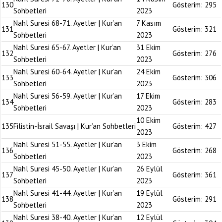
130
Gösterim:
295
Sohbetleri
2023
Nahl Suresi 68-71. Ayetler | Kur’an
7 Kasım
131
Gösterim:
321
Sohbetleri
2023
Nahl Suresi 65-67. Ayetler | Kur’an
31 Ekim
132
Gösterim:
276
Sohbetleri
2023
Nahl Suresi 60-64. Ayetler | Kur’an
24 Ekim
133
Gösterim:
306
Sohbetleri
2023
Nahl Suresi 56-59. Ayetler | Kur’an
17 Ekim
134
Gösterim:
283
Sohbetleri
2023
10 Ekim
135
Filistin-İsrail Savaşı | Kur’an Sohbetleri
Gösterim:
427
2023
Nahl Suresi 51-55. Ayetler | Kur’an
3 Ekim
136
Gösterim:
268
Sohbetleri
2023
Nahl Suresi 45-50. Ayetler | Kur’an
26 Eylül
137
Gösterim:
361
Sohbetleri
2023
Nahl Suresi 41-44. Ayetler | Kur’an
19 Eylül
138
Gösterim:
291
Sohbetleri
2023
Nahl Suresi 38-40. Ayetler | Kur’an
12 Eylül