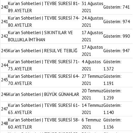
Kur’an Sohbetleri | TEVBE SURESİ 81-
31 Ağustos
240
Gösterim:
741
89. AYETLER
2021
Kur’an Sohbetleri | TEVBE SURESİ 74-
24 Ağustos
241
Gösterim:
974
80. AYETLER
2021
Kur’an Sohbetleri | SIKINTILAR VE
17 Ağustos
242
Gösterim:
990
BOLLUKLA İMTİHAN
2021
17 Ağustos
243
Kur’an Sohbetleri | RESUL VE TEBLİĞ
Gösterim:
947
2021
Kur’an Sohbetleri | TEVBE SURESİ 71-
4 Ağustos
Gösterim:
244
73. AYETLER
2021
1.372
Kur’an Sohbetleri | TEVBE SURESİ 64-
27 Temmuz
Gösterim:
245
70. AYETLER
2021
1.191
20 Temmuz
Gösterim:
246
Kur’an Sohbetleri | BÜYÜK GÜNAHLAR
2021
1.239
Kur’an Sohbetleri | TEVBE SURESİ 61-
14 Temmuz
Gösterim:
247
63. AYETLER
2021
1.140
Kur’an Sohbetleri | TEVBE SURESİ 58-
6 Temmuz
Gösterim:
248
60. AYETLER
2021
1.136