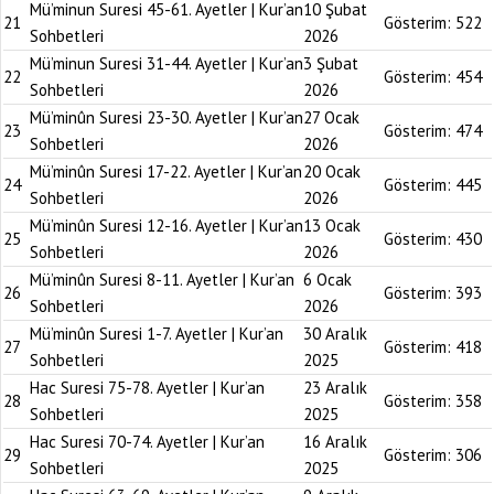
Mü’minun Suresi 45-61. Ayetler | Kur’an
10 Şubat
21
Gösterim:
522
Sohbetleri
2026
Mü’minun Suresi 31-44. Ayetler | Kur’an
3 Şubat
22
Gösterim:
454
Sohbetleri
2026
Mü’minûn Suresi 23-30. Ayetler | Kur’an
27 Ocak
23
Gösterim:
474
Sohbetleri
2026
Mü’minûn Suresi 17-22. Ayetler | Kur’an
20 Ocak
24
Gösterim:
445
Sohbetleri
2026
Mü’minûn Suresi 12-16. Ayetler | Kur’an
13 Ocak
25
Gösterim:
430
Sohbetleri
2026
Mü’minûn Suresi 8-11. Ayetler | Kur’an
6 Ocak
26
Gösterim:
393
Sohbetleri
2026
Mü’minûn Suresi 1-7. Ayetler | Kur’an
30 Aralık
27
Gösterim:
418
Sohbetleri
2025
Hac Suresi 75-78. Ayetler | Kur’an
23 Aralık
28
Gösterim:
358
Sohbetleri
2025
Hac Suresi 70-74. Ayetler | Kur’an
16 Aralık
29
Gösterim:
306
Sohbetleri
2025