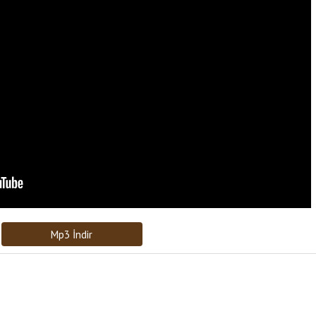
Bağlantıyı Gönderin
[recaptcha]
Mp3 İndir