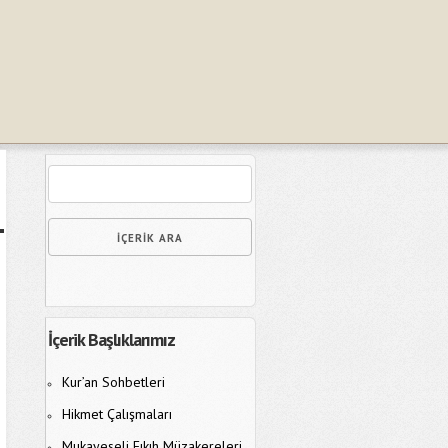
İçerik Başlıklarımız
Kur’an Sohbetleri
Hikmet Çalışmaları
Mukayeseli Fıkıh Müzakereleri