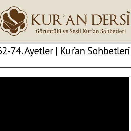
-74. Ayetler | Kur’an Sohbetleri
İsminiz (*)
Epostanız (*)
Yaşadığınız Hatanın Ayrıntıları