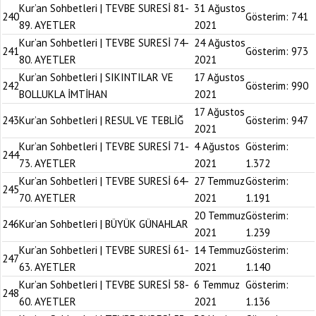
Kur’an Sohbetleri | TEVBE SURESİ 81-
31 Ağustos
240
Gösterim:
741
89. AYETLER
2021
Kur’an Sohbetleri | TEVBE SURESİ 74-
24 Ağustos
241
Gösterim:
973
80. AYETLER
2021
Kur’an Sohbetleri | SIKINTILAR VE
17 Ağustos
242
Gösterim:
990
BOLLUKLA İMTİHAN
2021
17 Ağustos
243
Kur’an Sohbetleri | RESUL VE TEBLİĞ
Gösterim:
947
2021
Kur’an Sohbetleri | TEVBE SURESİ 71-
4 Ağustos
Gösterim:
244
73. AYETLER
2021
1.372
Kur’an Sohbetleri | TEVBE SURESİ 64-
27 Temmuz
Gösterim:
245
70. AYETLER
2021
1.191
20 Temmuz
Gösterim:
246
Kur’an Sohbetleri | BÜYÜK GÜNAHLAR
2021
1.239
Kur’an Sohbetleri | TEVBE SURESİ 61-
14 Temmuz
Gösterim:
247
63. AYETLER
2021
1.140
Kur’an Sohbetleri | TEVBE SURESİ 58-
6 Temmuz
Gösterim:
248
60. AYETLER
2021
1.136