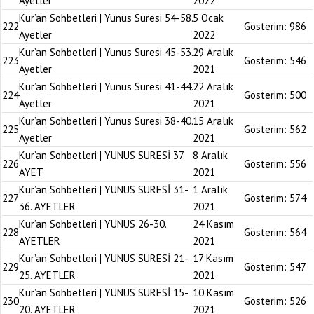
Ayetler
2022
Kur’an Sohbetleri | Yunus Suresi 54-58.
5 Ocak
222
Gösterim:
986
Ayetler
2022
Kur’an Sohbetleri | Yunus Suresi 45-53.
29 Aralık
223
Gösterim:
546
Ayetler
2021
Kur’an Sohbetleri | Yunus Suresi 41-44.
22 Aralık
224
Gösterim:
500
Ayetler
2021
Kur’an Sohbetleri | Yunus Suresi 38-40.
15 Aralık
225
Gösterim:
562
Ayetler
2021
Kur’an Sohbetleri | YUNUS SURESİ 37.
8 Aralık
226
Gösterim:
556
AYET
2021
Kur’an Sohbetleri | YUNUS SURESİ 31-
1 Aralık
227
Gösterim:
574
36. AYETLER
2021
Kur’an Sohbetleri | YUNUS 26-30.
24 Kasım
228
Gösterim:
564
AYETLER
2021
Kur’an Sohbetleri | YUNUS SURESİ 21-
17 Kasım
229
Gösterim:
547
25. AYETLER
2021
Kur’an Sohbetleri | YUNUS SURESİ 15-
10 Kasım
230
Gösterim:
526
20. AYETLER
2021