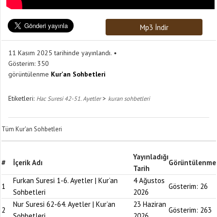
Mp3 İndir
11 Kasım 2025 tarihinde yayınlandı.
Gösterim:
350
görüntülenme
Kur'an Sohbetleri
Etiketleri:
>
Hac Suresi 42-51. Ayetler
kuran sohbetleri
Tüm Kur'an Sohbetleri
Yayınladığı
#
İçerik Adı
Görüntülenme
Tarih
Furkan Suresi 1-6. Ayetler | Kur’an
4 Ağustos
1
Gösterim:
26
Sohbetleri
2026
Nur Suresi 62-64. Ayetler | Kur’an
23 Haziran
2
Gösterim:
263
Sohbetleri
2026