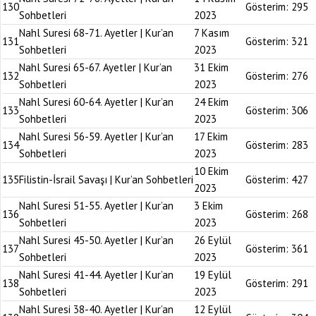
130
Gösterim:
295
Sohbetleri
2023
Nahl Suresi 68-71. Ayetler | Kur’an
7 Kasım
131
Gösterim:
321
Sohbetleri
2023
Nahl Suresi 65-67. Ayetler | Kur’an
31 Ekim
132
Gösterim:
276
Sohbetleri
2023
Nahl Suresi 60-64. Ayetler | Kur’an
24 Ekim
133
Gösterim:
306
Sohbetleri
2023
Nahl Suresi 56-59. Ayetler | Kur’an
17 Ekim
134
Gösterim:
283
Sohbetleri
2023
10 Ekim
135
Filistin-İsrail Savaşı | Kur’an Sohbetleri
Gösterim:
427
2023
Nahl Suresi 51-55. Ayetler | Kur’an
3 Ekim
136
Gösterim:
268
Sohbetleri
2023
Nahl Suresi 45-50. Ayetler | Kur’an
26 Eylül
137
Gösterim:
361
Sohbetleri
2023
Nahl Suresi 41-44. Ayetler | Kur’an
19 Eylül
138
Gösterim:
291
Sohbetleri
2023
Nahl Suresi 38-40. Ayetler | Kur’an
12 Eylül