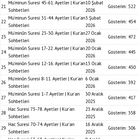
Mü’minun Suresi 45-61. Ayetler | Kur’an
10 Şubat
21
Gösterim:
522
Sohbetleri
2026
Mü’minun Suresi 31-44. Ayetler | Kur’an
3 Şubat
22
Gösterim:
454
Sohbetleri
2026
Mü’minûn Suresi 23-30. Ayetler | Kur’an
27 Ocak
23
Gösterim:
472
Sohbetleri
2026
Mü’minûn Suresi 17-22. Ayetler | Kur’an
20 Ocak
24
Gösterim:
445
Sohbetleri
2026
Mü’minûn Suresi 12-16. Ayetler | Kur’an
13 Ocak
25
Gösterim:
430
Sohbetleri
2026
Mü’minûn Suresi 8-11. Ayetler | Kur’an
6 Ocak
26
Gösterim:
392
Sohbetleri
2026
Mü’minûn Suresi 1-7. Ayetler | Kur’an
30 Aralık
27
Gösterim:
417
Sohbetleri
2025
Hac Suresi 75-78. Ayetler | Kur’an
23 Aralık
28
Gösterim:
358
Sohbetleri
2025
Hac Suresi 70-74. Ayetler | Kur’an
16 Aralık
29
Gösterim:
306
Sohbetleri
2025