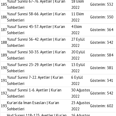
Yusuf Suresi 67-76. Ayetler | Kur’an
18 Ekim
185
Gösterim:
532
Sohbetleri
2022
Yusuf Suresi 58-66. Ayetler | Kur’an
11 Ekim
186
Gösterim:
350
Sohbetleri
2022
Yusuf Suresi 43-57. Ayetler | Kur’an
4 Ekim
187
Gösterim:
364
Sohbetleri
2022
Yusuf Suresi 36-42. Ayetler | Kur’an
27 Eylül
188
Gösterim:
342
Sohbetleri
2022
Yusuf Suresi 30-35. Ayetler | Kur’an
20 Eylül
189
Gösterim:
584
Sohbetleri
2022
Yusuf Suresi 23-29. Ayetler | Kur’an
13 Eylül
190
Gösterim:
381
Sohbetleri
2022
Yusuf Suresi 7-22. Ayetler | Kur’an
6 Eylül
191
Gösterim:
341
Sohbetleri
2022
Yusuf Suresi 1-6. Ayetler | Kur’an
30 Ağustos
192
Gösterim:
542
Sohbetleri
2022
Kur’an’da İman Esasları | Kur’an
23 Ağustos
193
Gösterim:
602
Sohbetleri
2022
Hud Suresi 118-123. Ayetler | Kur’an
16 Ağustos