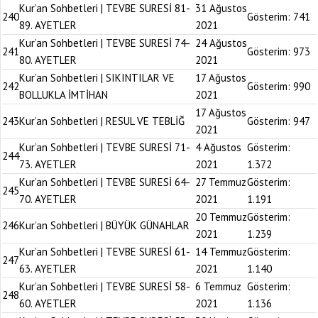
Kur’an Sohbetleri | TEVBE SURESİ 81-
31 Ağustos
240
Gösterim:
741
89. AYETLER
2021
Kur’an Sohbetleri | TEVBE SURESİ 74-
24 Ağustos
241
Gösterim:
973
80. AYETLER
2021
Kur’an Sohbetleri | SIKINTILAR VE
17 Ağustos
242
Gösterim:
990
BOLLUKLA İMTİHAN
2021
17 Ağustos
243
Kur’an Sohbetleri | RESUL VE TEBLİĞ
Gösterim:
947
2021
Kur’an Sohbetleri | TEVBE SURESİ 71-
4 Ağustos
Gösterim:
244
73. AYETLER
2021
1.372
Kur’an Sohbetleri | TEVBE SURESİ 64-
27 Temmuz
Gösterim:
245
70. AYETLER
2021
1.191
20 Temmuz
Gösterim:
246
Kur’an Sohbetleri | BÜYÜK GÜNAHLAR
2021
1.239
Kur’an Sohbetleri | TEVBE SURESİ 61-
14 Temmuz
Gösterim:
247
63. AYETLER
2021
1.140
Kur’an Sohbetleri | TEVBE SURESİ 58-
6 Temmuz
Gösterim:
248
60. AYETLER
2021
1.136