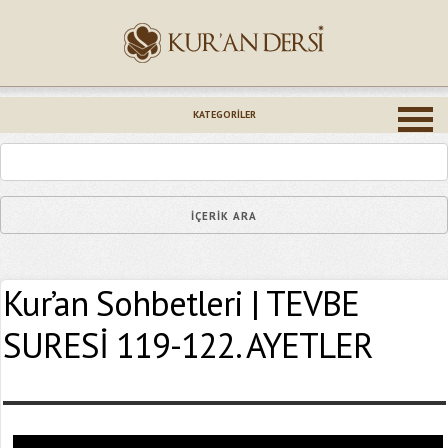
İsminiz (*)
KATEGORILER
Epostanız (*)
Kur’an Sohbetleri | TEVBE
Yaşadığınız Hatanın Ayrıntıları
SURESİ 119-122. AYETLER
Bağlantıyı Gönderin