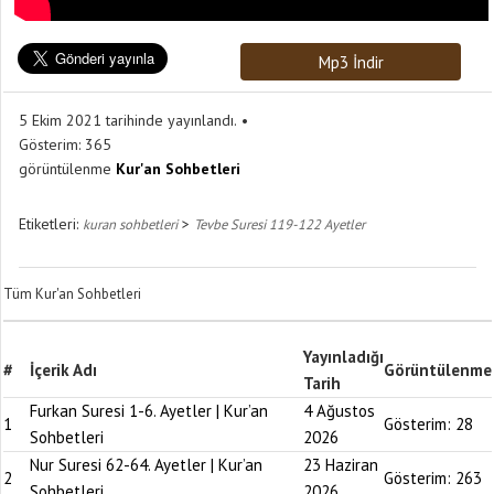
Mp3 İndir
5 Ekim 2021 tarihinde yayınlandı.
Gösterim:
365
görüntülenme
Kur'an Sohbetleri
Etiketleri:
>
kuran sohbetleri
Tevbe Suresi 119-122 Ayetler
Tüm Kur'an Sohbetleri
Yayınladığı
#
İçerik Adı
Görüntülenme
Tarih
Furkan Suresi 1-6. Ayetler | Kur’an
4 Ağustos
1
Gösterim:
28
Sohbetleri
2026
Nur Suresi 62-64. Ayetler | Kur’an
23 Haziran
2
Gösterim:
263
Sohbetleri
2026