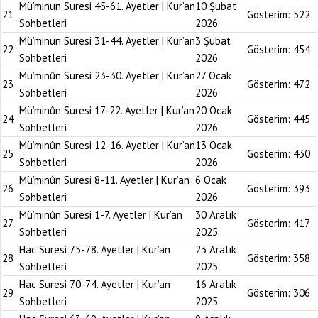
Mü’minun Suresi 45-61. Ayetler | Kur’an
10 Şubat
21
Gösterim:
522
Sohbetleri
2026
Mü’minun Suresi 31-44. Ayetler | Kur’an
3 Şubat
22
Gösterim:
454
Sohbetleri
2026
Mü’minûn Suresi 23-30. Ayetler | Kur’an
27 Ocak
23
Gösterim:
472
Sohbetleri
2026
Mü’minûn Suresi 17-22. Ayetler | Kur’an
20 Ocak
24
Gösterim:
445
Sohbetleri
2026
Mü’minûn Suresi 12-16. Ayetler | Kur’an
13 Ocak
25
Gösterim:
430
Sohbetleri
2026
Mü’minûn Suresi 8-11. Ayetler | Kur’an
6 Ocak
26
Gösterim:
393
Sohbetleri
2026
Mü’minûn Suresi 1-7. Ayetler | Kur’an
30 Aralık
27
Gösterim:
417
Sohbetleri
2025
Hac Suresi 75-78. Ayetler | Kur’an
23 Aralık
28
Gösterim:
358
Sohbetleri
2025
Hac Suresi 70-74. Ayetler | Kur’an
16 Aralık
29
Gösterim:
306
Sohbetleri
2025