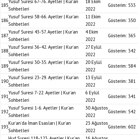
Yusuf Suresi 67-76. Ayetler | Kur’an
18 Ekim
185
Gösterim:
533
Sohbetleri
2022
Yusuf Suresi 58-66. Ayetler | Kur’an
11 Ekim
186
Gösterim:
350
Sohbetleri
2022
Yusuf Suresi 43-57. Ayetler | Kur’an
4 Ekim
187
Gösterim:
365
Sohbetleri
2022
Yusuf Suresi 36-42. Ayetler | Kur’an
27 Eylül
188
Gösterim:
342
Sohbetleri
2022
Yusuf Suresi 30-35. Ayetler | Kur’an
20 Eylül
189
Gösterim:
584
Sohbetleri
2022
Yusuf Suresi 23-29. Ayetler | Kur’an
13 Eylül
190
Gösterim:
381
Sohbetleri
2022
Yusuf Suresi 7-22. Ayetler | Kur’an
6 Eylül
191
Gösterim:
341
Sohbetleri
2022
Yusuf Suresi 1-6. Ayetler | Kur’an
30 Ağustos
192
Gösterim:
542
Sohbetleri
2022
Kur’an’da İman Esasları | Kur’an
23 Ağustos
193
Gösterim:
602
Sohbetleri
2022
Hud Suresi 118-123. Ayetler | Kur’an
16 Ağustos