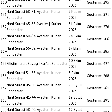
130
Gösterim:
295
Sohbetleri
2023
Nahl Suresi 68-71. Ayetler | Kur’an
7 Kasım
131
Gösterim:
321
Sohbetleri
2023
Nahl Suresi 65-67. Ayetler | Kur’an
31 Ekim
132
Gösterim:
276
Sohbetleri
2023
Nahl Suresi 60-64. Ayetler | Kur’an
24 Ekim
133
Gösterim:
306
Sohbetleri
2023
Nahl Suresi 56-59. Ayetler | Kur’an
17 Ekim
134
Gösterim:
283
Sohbetleri
2023
10 Ekim
135
Filistin-İsrail Savaşı | Kur’an Sohbetleri
Gösterim:
427
2023
Nahl Suresi 51-55. Ayetler | Kur’an
3 Ekim
136
Gösterim:
268
Sohbetleri
2023
Nahl Suresi 45-50. Ayetler | Kur’an
26 Eylül
137
Gösterim:
361
Sohbetleri
2023
Nahl Suresi 41-44. Ayetler | Kur’an
19 Eylül
138
Gösterim:
291
Sohbetleri
2023
Nahl Suresi 38-40. Ayetler | Kur’an
12 Eylül