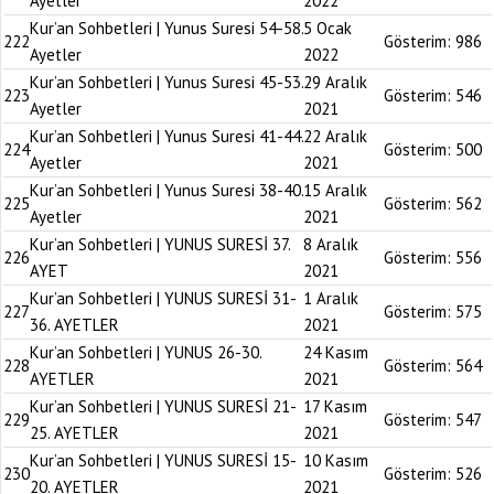
Ayetler
2022
Kur’an Sohbetleri | Yunus Suresi 54-58.
5 Ocak
222
Gösterim:
986
Ayetler
2022
Kur’an Sohbetleri | Yunus Suresi 45-53.
29 Aralık
223
Gösterim:
546
Ayetler
2021
Kur’an Sohbetleri | Yunus Suresi 41-44.
22 Aralık
224
Gösterim:
500
Ayetler
2021
Kur’an Sohbetleri | Yunus Suresi 38-40.
15 Aralık
225
Gösterim:
562
Ayetler
2021
Kur’an Sohbetleri | YUNUS SURESİ 37.
8 Aralık
226
Gösterim:
556
AYET
2021
Kur’an Sohbetleri | YUNUS SURESİ 31-
1 Aralık
227
Gösterim:
575
36. AYETLER
2021
Kur’an Sohbetleri | YUNUS 26-30.
24 Kasım
228
Gösterim:
564
AYETLER
2021
Kur’an Sohbetleri | YUNUS SURESİ 21-
17 Kasım
229
Gösterim:
547
25. AYETLER
2021
Kur’an Sohbetleri | YUNUS SURESİ 15-
10 Kasım
230
Gösterim:
526
20. AYETLER
2021