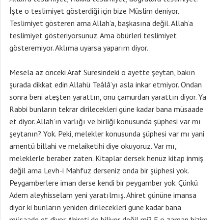
İşte o teslimiyet gösterdiği için bize Müslim deniyor.
Teslimiyet gösteren ama Allah’a, başkasına değil. Allah’a
teslimiyet gösteriyorsunuz. Ama öbürleri teslimiyet
gösteremiyor. Aklıma uyarsa yaparım diyor.
Mesela az önceki Araf Suresindeki o ayette şeytan, bakın
şurada dikkat edin Allahü Teâlâ’yı asla inkar etmiyor. Ondan
sonra beni ateşten yarattın, onu çamurdan yarattın diyor. Ya
Rabbi bunların tekrar dirilecekleri güne kadar bana müsaade
et diyor. Allah’ın varlığı ve birliği konusunda şüphesi var mı
şeytanın? Yok. Peki, melekler konusunda şüphesi var mı yani
amentü billahi ve melaiketihi diye okuyoruz. Var mı,
meleklerle beraber zaten. Kitaplar dersek henüz kitap inmiş
değil ama Levh-i Mahfuz derseniz onda bir şüphesi yok.
Peygamberlere iman derse kendi bir peygamber yok. Çünkü
Adem aleyhisselam yeni yaratılmış. Ahiret gününe imansa
diyor ki bunların yeniden dirilecekleri güne kadar bana
müsaade et diyor. Ahireti de biliyor değil mi? E o zaman bizim