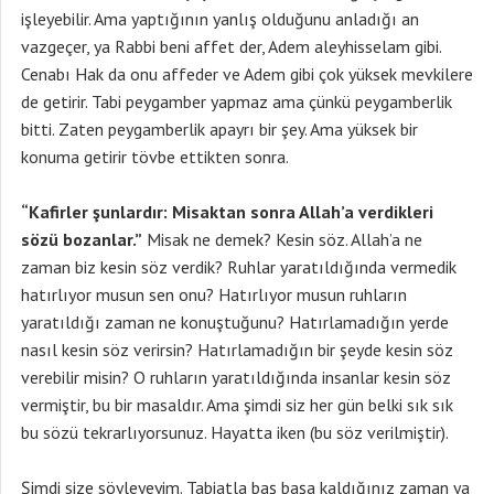
işleyebilir. Ama yaptığının yanlış olduğunu anladığı an
vazgeçer, ya Rabbi beni affet der, Adem aleyhisselam gibi.
Cenabı Hak da onu affeder ve Adem gibi çok yüksek mevkilere
de getirir. Tabi peygamber yapmaz ama çünkü peygamberlik
bitti. Zaten peygamberlik apayrı bir şey. Ama yüksek bir
konuma getirir tövbe ettikten sonra.
“Kafirler şunlardır: Misaktan sonra Allah’a verdikleri
sözü bozanlar.”
Misak ne demek? Kesin söz. Allah’a ne
zaman biz kesin söz verdik? Ruhlar yaratıldığında vermedik
hatırlıyor musun sen onu? Hatırlıyor musun ruhların
yaratıldığı zaman ne konuştuğunu? Hatırlamadığın yerde
nasıl kesin söz verirsin? Hatırlamadığın bir şeyde kesin söz
verebilir misin? O ruhların yaratıldığında insanlar kesin söz
vermiştir, bu bir masaldır. Ama şimdi siz her gün belki sık sık
bu sözü tekrarlıyorsunuz. Hayatta iken (bu söz verilmiştir).
Şimdi size söyleyeyim. Tabiatla baş başa kaldığınız zaman ya