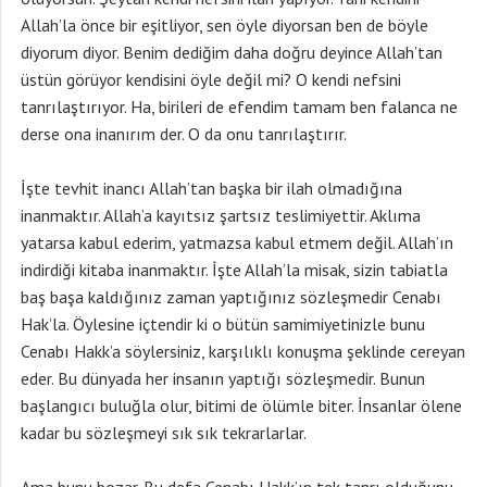
Allah’la önce bir eşitliyor, sen öyle diyorsan ben de böyle
diyorum diyor. Benim dediğim daha doğru deyince Allah’tan
üstün görüyor kendisini öyle değil mi? O kendi nefsini
tanrılaştırıyor. Ha, birileri de efendim tamam ben falanca ne
derse ona inanırım der. O da onu tanrılaştırır.
İşte tevhit inancı Allah’tan başka bir ilah olmadığına
inanmaktır. Allah’a kayıtsız şartsız teslimiyettir. Aklıma
yatarsa kabul ederim, yatmazsa kabul etmem değil. Allah’ın
indirdiği kitaba inanmaktır. İşte Allah’la misak, sizin tabiatla
baş başa kaldığınız zaman yaptığınız sözleşmedir Cenabı
Hak’la. Öylesine içtendir ki o bütün samimiyetinizle bunu
Cenabı Hakk’a söylersiniz, karşılıklı konuşma şeklinde cereyan
eder. Bu dünyada her insanın yaptığı sözleşmedir. Bunun
başlangıcı buluğla olur, bitimi de ölümle biter. İnsanlar ölene
kadar bu sözleşmeyi sık sık tekrarlarlar.