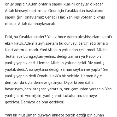
onlar sapıtır, Allah onların sapıklıklarını onaylar o kadar.
Allah kimseyi saptırmaz. Onun için fasıklardan başkasının
sapıklığını onaylamaz Cenabı Hak. Yani kişi yoldan çıkmış
olacak, Allah da onaylayacak.
Peki, bu fasıklar kimler? Ya az önce Adem aleyhisselam tarafı
eksik kaldı. Adem aleyhisselam bu dünyayı tercih etti ama o
ikinci adımı atmadı. Yani Allah’ın yolundan çekilmedi. Allahü
Teâlâ niye bu ağaçtan yediniz dediği zaman ya Rabbi biz
yanlış yaptık dedi. Hemen Allah’ın yoluna geldi. Biz yanlış
yaptık dedi. Ama şeytana dediği zaman şeytan ne yaptı? Sen
yanlış yaptın dedi Cenabı Hakk’a bir şekilde. Hemen öyle
demiyor da öyle demeye getiriyor. Diyor ki ben daha
hayırlıyım, beni ateşten yarattın, onu çamurdan yarattın. Yani
yanlış emir vermişsin, yanlış emir tutulur mu demeye
getiriyor. Demiyor da ona getiriyor.
Yani bir Müslüman dünyayı ahirete tercih ettiği için günah