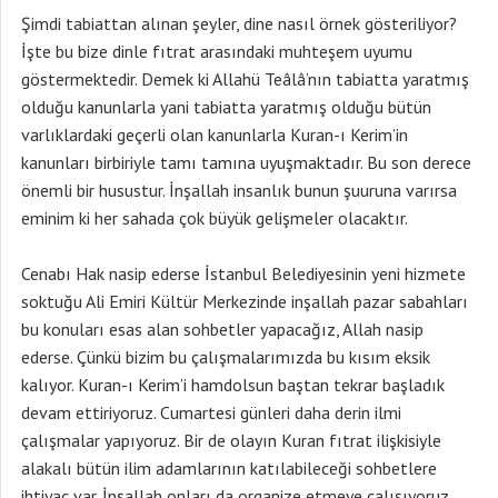
Şimdi tabiattan alınan şeyler, dine nasıl örnek gösteriliyor?
İşte bu bize dinle fıtrat arasındaki muhteşem uyumu
göstermektedir. Demek ki Allahü Teâlâ’nın tabiatta yaratmış
olduğu kanunlarla yani tabiatta yaratmış olduğu bütün
varlıklardaki geçerli olan kanunlarla Kuran-ı Kerim’in
kanunları birbiriyle tamı tamına uyuşmaktadır. Bu son derece
önemli bir husustur. İnşallah insanlık bunun şuuruna varırsa
eminim ki her sahada çok büyük gelişmeler olacaktır.
Cenabı Hak nasip ederse İstanbul Belediyesinin yeni hizmete
soktuğu Ali Emiri Kültür Merkezinde inşallah pazar sabahları
bu konuları esas alan sohbetler yapacağız, Allah nasip
ederse. Çünkü bizim bu çalışmalarımızda bu kısım eksik
kalıyor. Kuran-ı Kerim’i hamdolsun baştan tekrar başladık
devam ettiriyoruz. Cumartesi günleri daha derin ilmi
çalışmalar yapıyoruz. Bir de olayın Kuran fıtrat ilişkisiyle
alakalı bütün ilim adamlarının katılabileceği sohbetlere
ihtiyaç var. İnşallah onları da organize etmeye çalışıyoruz.