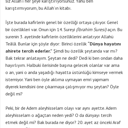
siz Allah’ı her şeye karıştırıyorsunuz. Yahu ben
karıştırmıyorum, bu Allah’ın kitabı.
İşte burada kafirlerin genel bir özelliği ortaya çıkıyor. Genel
bir özellikleri var. Onun için 14. Sureyi
(İbrahim Suresi)
açın. Bu
surenin 3. ayetinde kafirlerin özelliklerini anlatıyor Allahü
Teâlâ. Bunlar için şöyle diyor: Birinci özellik
“Dünya hayatını
ahirete tercih ederler.”
Şimdi bu özellik şeytanda var mı?
Bak tekrar anlatayım. Şeytan ne dedi? Dedi ki ben ondan daha
hayırlıyım. Halbuki ilerisinde başına gelecek olanlar var ama
o an, yani o anda yaşadığı hayatta üstünlüğü kimseye vermek
istemiyor. Yani ben öyle aklıma uymayan emri yapmam
diyerek kendisini öne çıkarmaya çalışmıyor mu şeytan? Öyle
değil mi?
Peki, bir de Adem aleyhisselam olayı var aynı ayette. Adem
aleyhisselam o ağaçtan neden yedi? O da dünyayı tercih
etmek değil mi? Bak burada ne diyor? 20. ayet az önceki Araf