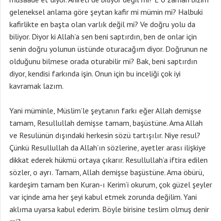
geleneksel anlama göre şeytan kafir mi mümin mi? Halbuki
kafirlikte en başta olan varlık değil mi? Ve doğru yolu da
biliyor. Diyor ki Allah’a sen beni saptırdın, ben de onlar için
senin doğru yolunun üstünde oturacağım diyor. Doğrunun ne
olduğunu bilmese orada oturabilir mi? Bak, beni saptırdın
diyor, kendisi farkında işin. Onun için bu inceliği çok iyi
kavramak lazım.
Yani müminle, Müslim’le şeytanın farkı eğer Allah demişse
tamam, Resullullah demişse tamam, başüstüne. Ama Allah
ve Resulünün dışındaki herkesin sözü tartışılır. Niye resul?
Çünkü Resullullah da Allah’ın sözlerine, ayetler arası ilişkiye
dikkat ederek hükmü ortaya çıkarır. Resullullah’a iftira edilen
sözler, o ayrı. Tamam, Allah demişse başüstüne. Ama öbürü,
kardeşim tamam ben Kuran-ı Kerim’i okurum, çok güzel şeyler
var içinde ama her şeyi kabul etmek zorunda değilim. Yani
aklıma uyarsa kabul ederim. Böyle birisine teslim olmuş denir