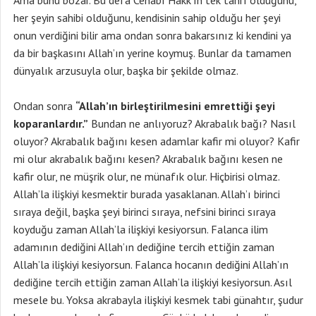
Ama bunu bozar. Bu defa Cenabı Hakk’ın tek tanrı olduğunu,
her şeyin sahibi olduğunu, kendisinin sahip olduğu her şeyi
onun verdiğini bilir ama ondan sonra bakarsınız ki kendini ya
da bir başkasını Allah’ın yerine koymuş. Bunlar da tamamen
dünyalık arzusuyla olur, başka bir şekilde olmaz.
Ondan sonra
“Allah’ın birleştirilmesini emrettiği şeyi
koparanlardır.”
Bundan ne anlıyoruz? Akrabalık bağı? Nasıl
oluyor? Akrabalık bağını kesen adamlar kafir mi oluyor? Kafir
mi olur akrabalık bağını kesen? Akrabalık bağını kesen ne
kafir olur, ne müşrik olur, ne münafık olur. Hiçbirisi olmaz.
Allah’la ilişkiyi kesmektir burada yasaklanan. Allah’ı birinci
sıraya değil, başka şeyi birinci sıraya, nefsini birinci sıraya
koyduğu zaman Allah’la ilişkiyi kesiyorsun. Falanca ilim
adamının dediğini Allah’ın dediğine tercih ettiğin zaman
Allah’la ilişkiyi kesiyorsun. Falanca hocanın dediğini Allah’ın
dediğine tercih ettiğin zaman Allah’la ilişkiyi kesiyorsun. Asıl
mesele bu. Yoksa akrabayla ilişkiyi kesmek tabi günahtır, şudur