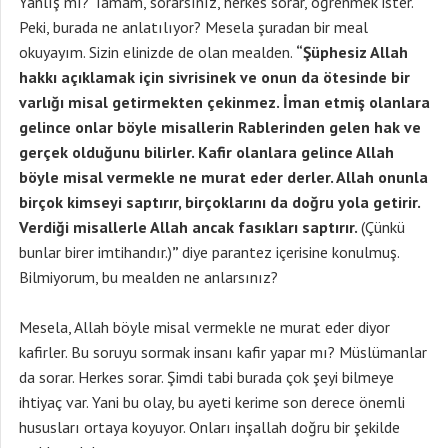
Yanlış mı? Tamam, sorarsınız, herkes sorar, öğrenmek ister.
Peki, burada ne anlatılıyor? Mesela şuradan bir meal
okuyayım. Sizin elinizde de olan mealden.
“Şüphesiz Allah
hakkı açıklamak için sivrisinek ve onun da ötesinde bir
varlığı misal getirmekten çekinmez. İman etmiş olanlara
gelince onlar böyle misallerin Rablerinden gelen hak ve
gerçek olduğunu bilirler. Kafir olanlara gelince Allah
böyle misal vermekle ne murat eder derler. Allah onunla
birçok kimseyi saptırır, birçoklarını da doğru yola getirir.
Verdiği misallerle Allah ancak fasıkları saptırır.
(Çünkü
bunlar birer imtihandır.)
”
diye parantez içerisine konulmuş.
Bilmiyorum, bu mealden ne anlarsınız?
Mesela, Allah böyle misal vermekle ne murat eder diyor
kafirler. Bu soruyu sormak insanı kafir yapar mı? Müslümanlar
da sorar. Herkes sorar. Şimdi tabi burada çok şeyi bilmeye
ihtiyaç var. Yani bu olay, bu ayeti kerime son derece önemli
hususları ortaya koyuyor. Onları inşallah doğru bir şekilde