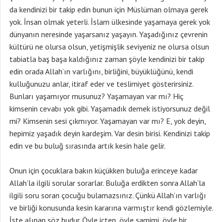
da kendinizi bir takip edin bunun için Müslüman olmaya gerek
yok. İnsan olmak yeterli. İslam ülkesinde yaşamaya gerek yok
dünyanın neresinde yaşarsanız yaşayın. Yaşadığınız çevrenin
kültürü ne olursa olsun, yetişmişlik seviyeniz ne olursa olsun
tabiatla baş başa kaldığınız zaman şöyle kendinizi bir takip
edin orada Allah’ın varlığını, birliğini, büyüklüğünü, kendi
kulluğunuzu anlar, itiraf eder ve teslimiyet gösterirsiniz.
Bunları yaşamıyor musunuz? Yaşamayan var mı? Hiç
kimsenin cevabı yok gibi. Yaşamadık demek istiyorsunuz değil
mi? Kimsenin sesi çıkmıyor. Yaşamayan var mı? E, yok deyin,
hepimiz yaşadık deyin kardeşim. Var desin birisi. Kendinizi takip
edin ve bu buluğ sırasında artık kesin hale gelir.
Onun için çocuklara bakın küçükken buluğa erinceye kadar
Allah’la ilgili sorular sorarlar. Buluğa erdikten sonra Allah’la
ilgili soru soran çocuğu bulamazsınız. Çünkü Allah’ın varlığı
ve birliği konusunda kesin kararına varmıştır kendi gözlemiyle.
İşte alınan söz budur. Öyle içten, öyle samimi, öyle bir