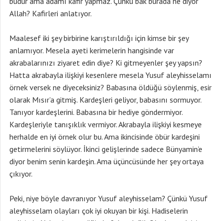
budur ama adamı kafir yapmaz. Çünkü bak burada ne diyor
Allah? Kafirleri anlatıyor.
Maalesef iki şey birbirine karıştırıldığı için kimse bir şey
anlamıyor. Mesela ayeti kerimelerin hangisinde var
akrabalarınızı ziyaret edin diye? Ki gitmeyenler şey yapsın?
Hatta akrabayla ilişkiyi kesenlere mesela Yusuf aleyhisselamı
örnek versek ne diyeceksiniz? Babasına öldüğü söylenmiş, esir
olarak Mısır’a gitmiş. Kardeşleri geliyor, babasını sormuyor.
Tanıyor kardeşlerini. Babasına bir hediye göndermiyor.
Kardeşleriyle tanışıklık vermiyor. Akrabayla ilişkiyi kesmeye
herhalde en iyi örnek olur bu. Ama ikincisinde öbür kardeşini
getirmelerini söylüyor. İkinci gelişlerinde sadece Bünyamin’e
diyor benim senin kardeşin. Ama üçüncüsünde her şey ortaya
çıkıyor.
Peki, niye böyle davranıyor Yusuf aleyhisselam? Çünkü Yusuf
aleyhisselam olayları çok iyi okuyan bir kişi. Hadiselerin