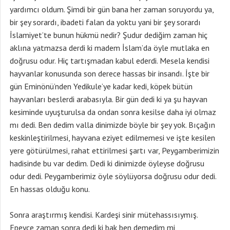
yardımcı oldum. Şimdi bir gün bana her zaman soruyordu ya,
bir şey sorardı, ibadeti falan da yoktu yani bir şey sorardı
İslamiyet’te bunun hükmü nedir? Şudur dediğim zaman hiç
aklına yatmazsa derdi ki madem İslam’da öyle mutlaka en
doğrusu odur. Hiç tartışmadan kabul ederdi. Mesela kendisi
hayvanlar konusunda son derece hassas bir insandı. İşte bir
gün Eminönü’nden Yedikule’ye kadar kedi, köpek bütün
hayvanları beslerdi arabasıyla. Bir gün dedi ki ya şu hayvan
kesiminde uyuşturulsa da ondan sonra kesilse daha iyi olmaz
mı dedi. Ben dedim valla dinimizde böyle bir şey yok. Bıçağın
keskinleştirilmesi, hayvana eziyet edilmemesi ve işte kesilen
yere götürülmesi, rahat ettirilmesi şartı var, Peygamberimizin
hadisinde bu var dedim. Dedi ki dinimizde öyleyse doğrusu
odur dedi. Peygamberimiz öyle söylüyorsa doğrusu odur dedi.
En hassas olduğu konu.
Sonra araştırmış kendisi. Kardeşi sinir mütehassısıymış.
Epeyce zaman sonra dedi ki bak ben demedim mi,