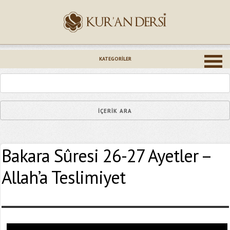
İsminiz (*)
KATEGORILER
Epostanız (*)
Bakara Sûresi 26-27 Ayetler –
Yaşadığınız Hatanın Ayrıntıları
Allah’a Teslimiyet
Bağlantıyı Gönderin