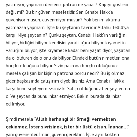
yatmıyor, yapmam derseniz patron ne yapar? Kapıyı gösterir
değil mi? Bu bir güven meselesidir. Sen Cenabı Hakk’a
güveniyor musun, güvenmiyor musun? Yok benim aklıma
yatmazsa yapmam. İşte bu şeytanın tavrıdır Allahü Teâlâ’ya
karşı. Niye şeytanın? Çünkü şeytan, Cenabı Hakk’ın varlığını
biliyor, birliğini biliyor, kendisini yarattığını biliyor, kıyametin
varlığını biliyor, işte kıyamete kadar beni yaşat diyor, yaşatan
da o. öldüren de o onu da biliyor. Elindeki bütün nimetleri ona
borçlu olduğunu biliyor. Sizin patrona borçlu olduğunuz
mesela çalışan bir kişinin patrona borcu nedir? Bu iş olmaz,
gider başkasında çalışırım diyebilirsiniz. Ama Cenabı Hakk’a
karşı bunu söyleyemezsiniz ki. Sahip olduğunuz her şeyi veren
o. Ve şeytan da bunu inkar etmiyor. Bakın, burada da inkar
edilmiyor.
Şimdi mesela
“Allah herhangi bir örneği vermekten
çekinmez. İster sivrisinek, ister bir üstü olsun. İnanan…”
yani güvenenler. İman, güveni gerektirir. İşte aynı kökten