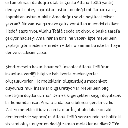
üstün olması da doğru olabilir. Çünkü Allahü Teâlâ yanlış
demiyor ki, ateş topraktan üstün mü değil mi. Tamam ateş,
topraktan üstün olabilir. Ama doğru sözle neyi kastediyor
şeytan? Bir yanlışa gitmeye çalışıyor. Allah’ın emrini gizliyor.
Hedef saptırıyor. Allahü Teâlâ secde et diyor, o başka tarafa
çekiyor hadiseyi. Ama inanan birisi ne yapar? İşte meleklerin
yaptığı gibi, madem emreden Allah, o zaman bu işte bir hayır
der ve secdesini yapar.
Şimdi mesela bakın, hayır ne? İnsanlar Allahü Teâlâ’nın
insanlara verdiği bilgi ve kabiliyetle medeniyetler
oluşturuyorlar. Hiç meleklerin oluşturduğu medeniyet
duydunuz mu? İnsanlar bilgi üretiyorlar. Meleklerin bilgi
ürettiğini duydunuz mu? Demek ki gerçekten saygı duyulacak
bir konumda insan. Ama o anda bunu bilmesi gerekmez ki.
Zaten melekler itiraz da ediyorlar. İnşallah daha sonraki
derslerimizde yapacağız. Allahü Teâlâ yeryüzünde bir halifelik
sistemi oluşturuyorum dediği zaman melekler ne diyor?
“Ya