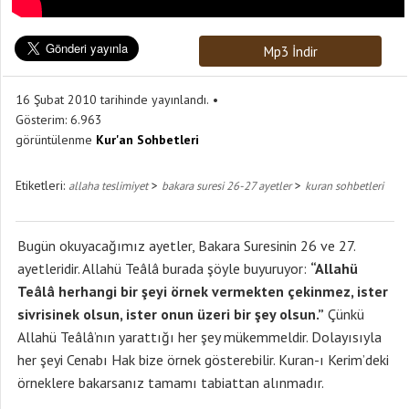
Mp3 İndir
16 Şubat 2010 tarihinde yayınlandı.
Gösterim:
6.963
görüntülenme
Kur'an Sohbetleri
Etiketleri:
>
>
allaha teslimiyet
bakara suresi 26-27 ayetler
kuran sohbetleri
Bugün okuyacağımız ayetler, Bakara Suresinin 26 ve 27.
ayetleridir. Allahü Teâlâ burada şöyle buyuruyor:
“Allahü
Teâlâ herhangi bir şeyi örnek vermekten çekinmez, ister
sivrisinek olsun, ister onun üzeri bir şey olsun.”
Çünkü
Allahü Teâlâ’nın yarattığı her şey mükemmeldir. Dolayısıyla
her şeyi Cenabı Hak bize örnek gösterebilir. Kuran-ı Kerim’deki
örneklere bakarsanız tamamı tabiattan alınmadır.