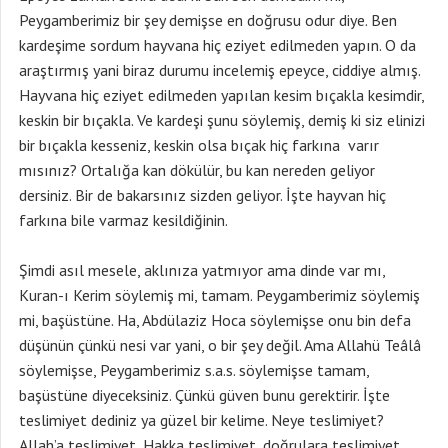
Peygamberimiz bir şey demişse en doğrusu odur diye. Ben
kardeşime sordum hayvana hiç eziyet edilmeden yapın. O da
araştırmış yani biraz durumu incelemiş epeyce, ciddiye almış.
Hayvana hiç eziyet edilmeden yapılan kesim bıçakla kesimdir,
keskin bir bıçakla. Ve kardeşi şunu söylemiş, demiş ki siz elinizi
bir bıçakla kesseniz, keskin olsa bıçak hiç farkına varır
mısınız? Ortalığa kan dökülür, bu kan nereden geliyor
dersiniz. Bir de bakarsınız sizden geliyor. İşte hayvan hiç
farkına bile varmaz kesildiğinin.
Şimdi asıl mesele, aklınıza yatmıyor ama dinde var mı,
Kuran-ı Kerim söylemiş mi, tamam. Peygamberimiz söylemiş
mi, başüstüne. Ha, Abdülaziz Hoca söylemişse onu bin defa
düşünün çünkü nesi var yani, o bir şey değil. Ama Allahü Teâlâ
söylemişse, Peygamberimiz s.a.s. söylemişse tamam,
başüstüne diyeceksiniz. Çünkü güven bunu gerektirir. İşte
teslimiyet dediniz ya güzel bir kelime. Neye teslimiyet?
Allah’a teslimiyet, Hakka teslimiyet, doğrulara teslimiyet.