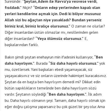
Suresinde:
“Şeytan, Adem ile Havva’ya vesvese verdi,
fısıldadı.”
Niçin?
“Onların edep yerlerinden kapalı olan
yerleri kendilerine açmak için. Dedi ki biliyor musunuz
Allah sizi bu ağaçtan niye yasakladı? Bundan yerseniz
biriniz kral, biriniz kraliçe olursunuz.”
O zaman ne olurlar?
Diğer insanlardan üstün olmazlar mı, nesillerinden gelen
diğer insanlardan?
“Veya ölümsüz olursunuz.”
E,
başkalarından farklı.
Bakın şimdi şeytan enehayrun min ifadesini kullanıyor,
“Ben
daha hayırlıyım.”
. Burada
“Siz daha hayırlı olursunuz.”
yok
mu, özetlersek. Yani başkaları ebedi yaşamayacak, siz
yaşayacaksınız ve siz onların üzerinde hakimiyet kuracaksınız.
Şeytan da en başta ben hayırlıyım demedi mi? Dikkat edin
bütün sapıklıkların temelinde ben daha hayırlıyım sözü
vardır. Şeytanın söylediği
“Ben daha hayırlıyım.”
. İlk adım
bu. Daha hayırlı olmanın şeyi. Tamam, daha hayırlı olmak için
eğer doğru çalışma yaparsanız bu çok güzel bir şey olur. Ama