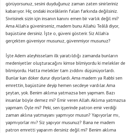
görüyorsunuz, sesini duyduğunuz zaman zaten sinirleriniz
kabarıyor. Hiç ondaki inceliklerin falan farkında değilsiniz.
Sivrisinek sizin için insanın kanını emen bir varlık değil mi?
Ama Allah’a güvenirseniz, madem bunu Allahü Teâlâ diyor,
başüstüne dersiniz. İşte o, güveni gösterir. Siz Allah’a
gerçekten güveniyor musunuz, güvenmiyor musunuz?
İşte Adem aleyhisselam ilk yaratıldığı zamanda bunların
medeniyetler oluşturacağını kimse bilmiyordu ki melekler de
bilmiyordu. Hatta melekler tam zıddını düşünüyorlardı.
Bunlar kan döker durur diyorlardı. Ama madem ya Rabbi sen
emrettin, başüstüne deyip hemen secdeye vardılar. Ama
şeytan, yok. Benim aklıma yatmazsa ben yapmam. Bazı
insanlar böyle demez mi? Emir veren Allah. Aklıma yatmazsa
yapmam. Öyle mi? Peki, sen işyerinde patron emir verdiği
zaman aklına yatmayanı yapmıyor musun? Yapıyorlar mı,
yapmıyorlar mı? Siz yapıyor musunuz? Bana ne madem
patron emretti yaparım dersiniz değil mi? Benim aklıma