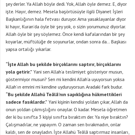
şey derler. Ya Allah böyle dedi. Yok, Allah öyle demez. E, diyor
işte. Hayır, demez. Mesela başörtüsüyle ilgili Diyanet İşleri
Başkanlığının hala fetvası duruyor. Ama yasaklayanlar diyor
ki hayır, Kuran’da öyle bir şey yok, o sizin yorumunuz diyorlar.
Allah öyle bir şey söylemez. Önce kendi kafalarından bir şey
koyarlar, müftülüğe de soyunurlar, ondan sonra da… Başkası
yapsa ortalığı yıkarlar.
“İşte Allah bu şekilde birçoklarını saptırır, birçoklarını
yola getirir.”
Yani sen Allah’a teslimiyet gösteriyor musun,
göstermiyor musun? Sen mi kendini Allah’a uyuyorsun yoksa
Allah’ın emrini mi kendine uyduruyorsun. Aradaki fark budur.
“Bu şekilde Allahü Teâlâ’nın sapıklığına hükmettikleri
sadece fasıklardır.”
Yani kişinin kendisi yoldan çıkar, Allah da
onun yoldan çıkmışlığını onaylar. O kadar. Mesela öğretmen
der ki bu sınıfta 3 kişiyi sınıfta bıraktım der. Ya niye bıraktın?
Çalışmadılar, ne yapayım. O zaman sen bırakmadın, onlar
kaldı, sen de onayladın. İşte Allahü Teâlâ saptırmaz insanları,