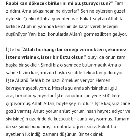
Rabbi kan dökecek birilerini mi oluşturuyorsun?”
Tam
zıddını. Ama arkasından ne diyorlar? Sen ne eylersen güzel
eylersin. Çünkü Allah’a güvenleri var. Fakat şeytan Allah’la
birlikte Allah’ın yanında kendinin de karar verebileceğini
düşünüyor. Yani bazı konularda Allah’ı görmezlikten geliyor.
İşte bu
“Allah herhangi bir örneği vermekten çekinmez.
İster sivrisinek, ister bir üstü olsun.”
olayı da onun tam
başka bir şeklidir. Şimdi biz o sahnede bulunmadık. Ama o
sahne bizim karşımızda başka şekilde tekrarlanıp duruyor.
İşte Allahü Teâlâ bize bazı örnekler veriyor. Hemen
kavrayamayabiliyoruz. Mesela şu anda sivrisinekle ilgili
araştırmalar yapıyorlar. İşte kanadını saniyede 500 kere
çırpıyormuş. Allah Allah, böyle şey mi olur? İşte kaç yüz tane
gözü varmış. Anlatıyorlar anlatıyorlar, insan hayret ediyor ve
sivrisineğin üzerinde de küçücük bir canlı yaşıyormuş. Tamam
da siz şimdi bunu araştırmalarla öğrenirsiniz. Fakat bu
ayetlerin ilk indiği zamanı düşünün. Bir tek sinek