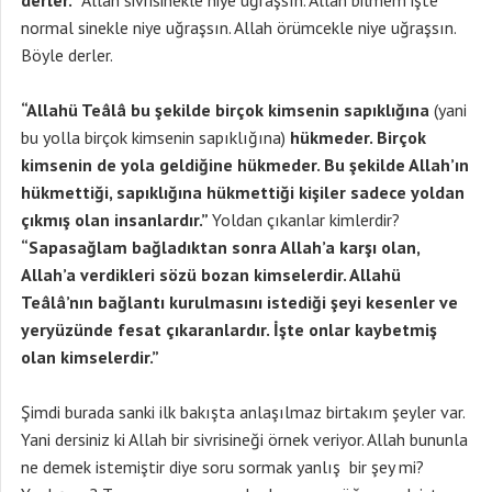
derler.”
Allah sivrisinekle niye uğraşsın. Allah bilmem işte
normal sinekle niye uğraşsın. Allah örümcekle niye uğraşsın.
Böyle derler.
“Allahü Teâlâ bu şekilde birçok kimsenin sapıklığına
(yani
bu yolla birçok kimsenin sapıklığına)
hükmeder. Birçok
kimsenin de yola geldiğine hükmeder. Bu şekilde Allah’ın
hükmettiği, sapıklığına hükmettiği kişiler sadece yoldan
çıkmış olan insanlardır.”
Yoldan çıkanlar kimlerdir?
“Sapasağlam bağladıktan sonra Allah’a karşı olan,
Allah’a verdikleri sözü bozan kimselerdir. Allahü
Teâlâ’nın bağlantı kurulmasını istediği şeyi kesenler ve
yeryüzünde fesat çıkaranlardır. İşte onlar kaybetmiş
olan kimselerdir.”
Şimdi burada sanki ilk bakışta anlaşılmaz birtakım şeyler var.
Yani dersiniz ki Allah bir sivrisineği örnek veriyor. Allah bununla
ne demek istemiştir diye soru sormak yanlış bir şey mi?