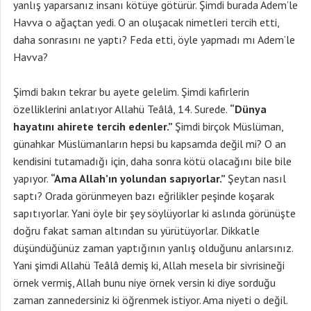
yanlış yaparsanız insanı kötüye götürür. Şimdi burada Adem’le
Havva o ağaçtan yedi. O an oluşacak nimetleri tercih etti,
daha sonrasını ne yaptı? Feda etti, öyle yapmadı mı Adem’le
Havva?
Şimdi bakın tekrar bu ayete gelelim. Şimdi kafirlerin
özelliklerini anlatıyor Allahü Teâlâ, 14. Surede.
“Dünya
hayatını ahirete tercih edenler.”
Şimdi birçok Müslüman,
günahkar Müslümanların hepsi bu kapsamda değil mi? O an
kendisini tutamadığı için, daha sonra kötü olacağını bile bile
yapıyor.
“Ama Allah’ın yolundan sapıyorlar.”
Şeytan nasıl
saptı? Orada görünmeyen bazı eğrilikler peşinde koşarak
sapıtıyorlar. Yani öyle bir şey söylüyorlar ki aslında görünüşte
doğru fakat saman altından su yürütüyorlar. Dikkatle
düşündüğünüz zaman yaptığının yanlış olduğunu anlarsınız.
Yani şimdi Allahü Teâlâ demiş ki, Allah mesela bir sivrisineği
örnek vermiş, Allah bunu niye örnek versin ki diye sorduğu
zaman zannedersiniz ki öğrenmek istiyor. Ama niyeti o değil.