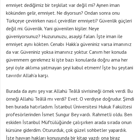
emniyet dediğimiz bir teşkilat var değil mi? Aynen iman
kökünden gelir, emniyet. Ne diyorsun? Ondan sonra onu
Türkçeye çevirirken nasıl çevirdiler emniyeti? Güvenlik güçleri
değil mi. Güvenlik. Yani güvenilen kişiler. Neye
güveniyorsunuz? Huzurunuzu, asayişi falan. İşte iman ile
emniyet aynı kökten. Cenabı Hakk’a güveniniz varsa imanınız
da var. Güveniniz yoksa imanınız yoktur. Canım her konuda
güvenmem gerekmez ki işte bazı konularda doğru ama her
şeyi öyle aklıma yatmayan şeyi kabul etmem! İşte bu şeytani
tavırdır Allah’a karşı.
Burada da aynı şey var. Allahü Teâlâ sivrisineği örnek verdi. Bu
örneği Allahü Teâlâ mı verdi? Evet. O verdiyse doğrudur. Şimdi
ben burada hatırladım. İstanbul Üniversitesi Hukuk Fakültesi
profesörlerinden İsmet Sungur Bey vardı. Rahmetli oldu. Ben
eskiden İstanbul Müftülüğünde çalışırken arada sırada onun
kürsüne giderdim. Otururduk, çok güzel sohbetler yapardık.
İşte hayvan hakları konusunda bir kitap yazdı ona biraz