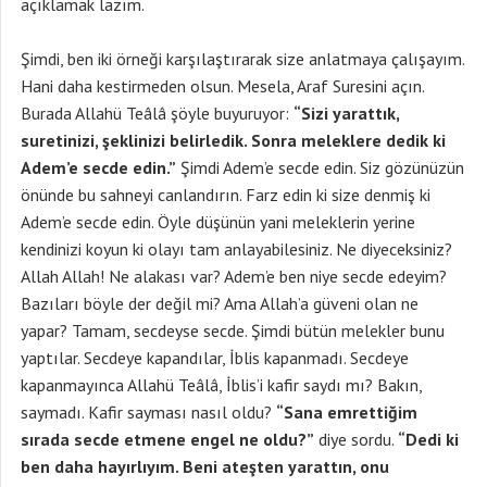
açıklamak lazım.
Şimdi, ben iki örneği karşılaştırarak size anlatmaya çalışayım.
Hani daha kestirmeden olsun. Mesela, Araf Suresini açın.
Burada Allahü Teâlâ şöyle buyuruyor:
“Sizi yarattık,
suretinizi, şeklinizi belirledik. Sonra meleklere dedik ki
Adem’e secde edin.”
Şimdi Adem’e secde edin. Siz gözünüzün
önünde bu sahneyi canlandırın. Farz edin ki size denmiş ki
Adem’e secde edin. Öyle düşünün yani meleklerin yerine
kendinizi koyun ki olayı tam anlayabilesiniz. Ne diyeceksiniz?
Allah Allah! Ne alakası var? Adem’e ben niye secde edeyim?
Bazıları böyle der değil mi? Ama Allah’a güveni olan ne
yapar? Tamam, secdeyse secde. Şimdi bütün melekler bunu
yaptılar. Secdeye kapandılar, İblis kapanmadı. Secdeye
kapanmayınca Allahü Teâlâ, İblis’i kafir saydı mı? Bakın,
saymadı. Kafir sayması nasıl oldu?
“Sana emrettiğim
sırada secde etmene engel ne oldu?”
diye sordu.
“Dedi ki
ben daha hayırlıyım. Beni ateşten yarattın, onu