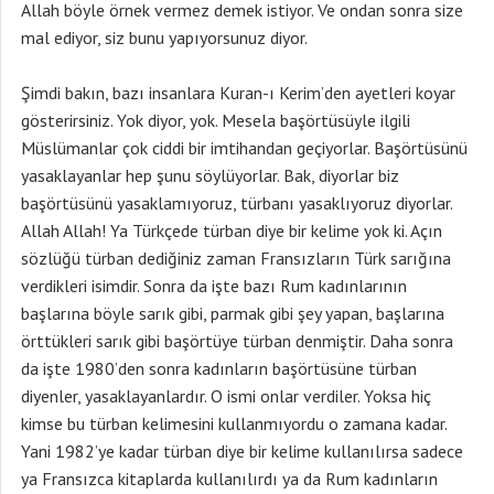
Allah böyle örnek vermez demek istiyor. Ve ondan sonra size
mal ediyor, siz bunu yapıyorsunuz diyor.
Şimdi bakın, bazı insanlara Kuran-ı Kerim’den ayetleri koyar
gösterirsiniz. Yok diyor, yok. Mesela başörtüsüyle ilgili
Müslümanlar çok ciddi bir imtihandan geçiyorlar. Başörtüsünü
yasaklayanlar hep şunu söylüyorlar. Bak, diyorlar biz
başörtüsünü yasaklamıyoruz, türbanı yasaklıyoruz diyorlar.
Allah Allah! Ya Türkçede türban diye bir kelime yok ki. Açın
sözlüğü türban dediğiniz zaman Fransızların Türk sarığına
verdikleri isimdir. Sonra da işte bazı Rum kadınlarının
başlarına böyle sarık gibi, parmak gibi şey yapan, başlarına
örttükleri sarık gibi başörtüye türban denmiştir. Daha sonra
da işte 1980’den sonra kadınların başörtüsüne türban
diyenler, yasaklayanlardır. O ismi onlar verdiler. Yoksa hiç
kimse bu türban kelimesini kullanmıyordu o zamana kadar.
Yani 1982’ye kadar türban diye bir kelime kullanılırsa sadece
ya Fransızca kitaplarda kullanılırdı ya da Rum kadınların