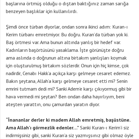
başlarına örtmüş olduğu o dıştan baktığınız zaman sarığa
benzeyen başlıklar için kullanılırdı.
Şimdi önce türban diyorlar, ondan sonra ikinci adım: Kuran-ı
Kerim türbanı emretmiyor. Bu doğru. Kuran’da türban yok ki.
Baş örtmesi var. Ama bunun altında yanlış bir hedef var.
Kadınların başörtüsünü yasaklama. İşte görünüşte doğru
ama aslında o doğrunun altına birtakım yanlışları koymak
için oluşturulmuş birtakım sözlerdir. Onun için hiç kimse, çok
nadirdir, Cenabı Hakk’a açıkça karşı gelmeye cesaret edemez.
Bakın şeytana, Allah’a karşı gelmeye cesaret etti mi? Senin
emrini tutmam dedi mi? Sanki Adem’e karşı çıkıyormuş gibi bir
hava vermedi mi şeytan? Ben ondan daha hayırlıyım, beni
ateşten yarattın, onu çamurdan yaratın diyor.
“İnananlar derler ki madem Allah emretmiş, başüstüne.
Ama Allah’ı görmezlik edenler…”
Sanki Kuran-ı Kerim’i siz
indirmişsiniz gibi, sanki Kuran’a siz yazmışsınız gibi olmaz öyle