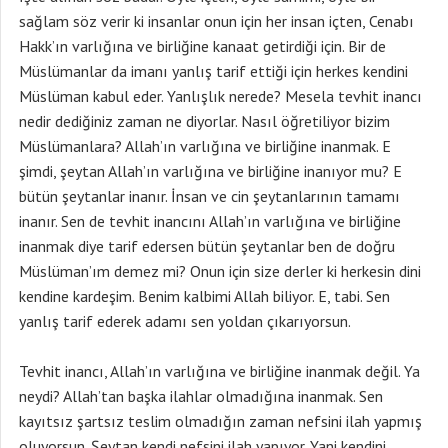
sağlam söz verir ki insanlar onun için her insan içten, Cenabı
Hakk’ın varlığına ve birliğine kanaat getirdiği için. Bir de
Müslümanlar da imanı yanlış tarif ettiği için herkes kendini
Müslüman kabul eder. Yanlışlık nerede? Mesela tevhit inancı
nedir dediğiniz zaman ne diyorlar. Nasıl öğretiliyor bizim
Müslümanlara? Allah’ın varlığına ve birliğine inanmak. E
şimdi, şeytan Allah’ın varlığına ve birliğine inanıyor mu? E
bütün şeytanlar inanır. İnsan ve cin şeytanlarının tamamı
inanır. Sen de tevhit inancını Allah’ın varlığına ve birliğine
inanmak diye tarif edersen bütün şeytanlar ben de doğru
Müslüman’ım demez mi? Onun için size derler ki herkesin dini
kendine kardeşim. Benim kalbimi Allah biliyor. E, tabi. Sen
yanlış tarif ederek adamı sen yoldan çıkarıyorsun.
Tevhit inancı, Allah’ın varlığına ve birliğine inanmak değil. Ya
neydi? Allah’tan başka ilahlar olmadığına inanmak. Sen
kayıtsız şartsız teslim olmadığın zaman nefsini ilah yapmış
oluyorsun. Şeytan kendi nefsini ilah yapıyor. Yani kendini