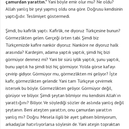
çamurdan yarattın.”
Yani böyle emir olur mu? Ne oldu?
Allah yanlış bir şeyi yapmış oldu ona göre. Doğrusu kendisinin
yaptığıdır. Teslimiyet göstermedi.
Şimdi, bu kafirlik yaptı. Kafirlik, ne diyoruz Türkçesine bunun?
Görmezlikten gelen. Gerçeği örten tabi. Şimdi biz
Türkçemizde kafire nankör diyoruz. Nanköre ne diyoruz halk
arasında? Kardeşim, adama yaptık yaptık, şimdi hiç bizi
görmüyor denmez mi? Yani bir sürü iyilik yaptık, şunu yaptık,
bunu yaptık ha şimdi bizi hiç görmüyor. Yolda görse kafayı
çevirip gidiyor. Görmüyor mu, görmezlikten mi geliyor? İşte
kafir, görmezlikten gelendir. Yani tam Türkçeye çevirmek
istersek bu böyle. Görmezlikten geliyor. Görmüyor değil,
görüyor ve biliyor. Şimdi şeytan bilmiyor mu kendisini Allah’ın
yarattığını? Biliyor. Ve söylediği sözler de aslında yanlış değil
şeytanın. Beni ateşten yarattın, onu çamurdan yarattın
yanlış mı? Doğru. Mesela ilgili bir ayet şahsen bilmiyorum,
arkadaşlar hatırlıyorlarsa söylesin de. Yani ateşin topraktan