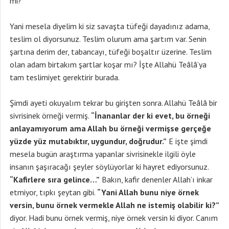
mi?
Yani mesela diyelim ki siz savaşta tüfeği dayadınız adama,
teslim ol diyorsunuz. Teslim olurum ama şartım var. Senin
şartına derim der, tabancayı, tüfeği boşaltır üzerine. Teslim
olan adam birtakım şartlar koşar mı? İşte Allahü Teâlâ’ya
tam teslimiyet gerektirir burada.
Şimdi ayeti okuyalım tekrar bu girişten sonra. Allahü Teâlâ bir
sivrisinek örneği vermiş.
“İnananlar der ki evet, bu örneği
anlayamıyorum ama Allah bu örneği vermişse gerçeğe
yüzde yüz mutabıktır, uygundur, doğrudur.”
E işte şimdi
mesela bugün araştırma yapanlar sivrisinekle ilgili öyle
insanın şaşıracağı şeyler söylüyorlar ki hayret ediyorsunuz.
“Kafirlere sıra gelince…”
Bakın, kafir denenler Allah’ı inkar
etmiyor, tıpkı şeytan gibi.
“Yani Allah bunu niye örnek
versin, bunu örnek vermekle Allah ne istemiş olabilir ki?”
diyor. Hadi bunu örnek vermiş, niye örnek versin ki diyor. Canım