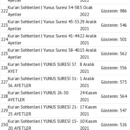
Ayetler
2022
Kur’an Sohbetleri | Yunus Suresi 54-58.
5 Ocak
222
Gösterim:
986
Ayetler
2022
Kur’an Sohbetleri | Yunus Suresi 45-53.
29 Aralık
223
Gösterim:
546
Ayetler
2021
Kur’an Sohbetleri | Yunus Suresi 41-44.
22 Aralık
224
Gösterim:
501
Ayetler
2021
Kur’an Sohbetleri | Yunus Suresi 38-40.
15 Aralık
225
Gösterim:
562
Ayetler
2021
Kur’an Sohbetleri | YUNUS SURESİ 37.
8 Aralık
226
Gösterim:
556
AYET
2021
Kur’an Sohbetleri | YUNUS SURESİ 31-
1 Aralık
227
Gösterim:
575
36. AYETLER
2021
Kur’an Sohbetleri | YUNUS 26-30.
24 Kasım
228
Gösterim:
564
AYETLER
2021
Kur’an Sohbetleri | YUNUS SURESİ 21-
17 Kasım
229
Gösterim:
547
25. AYETLER
2021
Kur’an Sohbetleri | YUNUS SURESİ 15-
10 Kasım
230
Gösterim:
526
20. AYETLER
2021