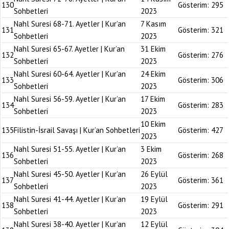
130
Gösterim:
295
Sohbetleri
2023
Nahl Suresi 68-71. Ayetler | Kur’an
7 Kasım
131
Gösterim:
321
Sohbetleri
2023
Nahl Suresi 65-67. Ayetler | Kur’an
31 Ekim
132
Gösterim:
276
Sohbetleri
2023
Nahl Suresi 60-64. Ayetler | Kur’an
24 Ekim
133
Gösterim:
306
Sohbetleri
2023
Nahl Suresi 56-59. Ayetler | Kur’an
17 Ekim
134
Gösterim:
283
Sohbetleri
2023
10 Ekim
135
Filistin-İsrail Savaşı | Kur’an Sohbetleri
Gösterim:
427
2023
Nahl Suresi 51-55. Ayetler | Kur’an
3 Ekim
136
Gösterim:
268
Sohbetleri
2023
Nahl Suresi 45-50. Ayetler | Kur’an
26 Eylül
137
Gösterim:
361
Sohbetleri
2023
Nahl Suresi 41-44. Ayetler | Kur’an
19 Eylül
138
Gösterim:
291
Sohbetleri
2023
Nahl Suresi 38-40. Ayetler | Kur’an
12 Eylül