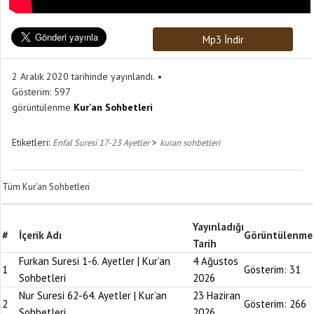
Mp3 İndir
2 Aralık 2020 tarihinde yayınlandı.
Gösterim:
597
görüntülenme
Kur'an Sohbetleri
Etiketleri:
>
Enfal Suresi 17-23 Ayetler
kuran sohbetleri
Tüm Kur'an Sohbetleri
Yayınladığı
#
İçerik Adı
Görüntülenme
Tarih
Furkan Suresi 1-6. Ayetler | Kur’an
4 Ağustos
1
Gösterim:
31
Sohbetleri
2026
Nur Suresi 62-64. Ayetler | Kur’an
23 Haziran
2
Gösterim:
266
Sohbetleri
2026