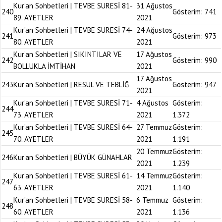
Kur’an Sohbetleri | TEVBE SURESİ 81-
31 Ağustos
240
Gösterim:
741
89. AYETLER
2021
Kur’an Sohbetleri | TEVBE SURESİ 74-
24 Ağustos
241
Gösterim:
973
80. AYETLER
2021
Kur’an Sohbetleri | SIKINTILAR VE
17 Ağustos
242
Gösterim:
990
BOLLUKLA İMTİHAN
2021
17 Ağustos
243
Kur’an Sohbetleri | RESUL VE TEBLİĞ
Gösterim:
947
2021
Kur’an Sohbetleri | TEVBE SURESİ 71-
4 Ağustos
Gösterim:
244
73. AYETLER
2021
1.372
Kur’an Sohbetleri | TEVBE SURESİ 64-
27 Temmuz
Gösterim:
245
70. AYETLER
2021
1.191
20 Temmuz
Gösterim:
246
Kur’an Sohbetleri | BÜYÜK GÜNAHLAR
2021
1.239
Kur’an Sohbetleri | TEVBE SURESİ 61-
14 Temmuz
Gösterim:
247
63. AYETLER
2021
1.140
Kur’an Sohbetleri | TEVBE SURESİ 58-
6 Temmuz
Gösterim:
248
60. AYETLER
2021
1.136