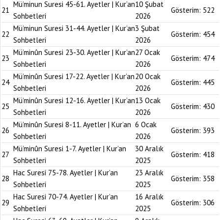
Mü’minun Suresi 45-61. Ayetler | Kur’an
10 Şubat
21
Gösterim:
522
Sohbetleri
2026
Mü’minun Suresi 31-44. Ayetler | Kur’an
3 Şubat
22
Gösterim:
454
Sohbetleri
2026
Mü’minûn Suresi 23-30. Ayetler | Kur’an
27 Ocak
23
Gösterim:
474
Sohbetleri
2026
Mü’minûn Suresi 17-22. Ayetler | Kur’an
20 Ocak
24
Gösterim:
445
Sohbetleri
2026
Mü’minûn Suresi 12-16. Ayetler | Kur’an
13 Ocak
25
Gösterim:
430
Sohbetleri
2026
Mü’minûn Suresi 8-11. Ayetler | Kur’an
6 Ocak
26
Gösterim:
393
Sohbetleri
2026
Mü’minûn Suresi 1-7. Ayetler | Kur’an
30 Aralık
27
Gösterim:
418
Sohbetleri
2025
Hac Suresi 75-78. Ayetler | Kur’an
23 Aralık
28
Gösterim:
358
Sohbetleri
2025
Hac Suresi 70-74. Ayetler | Kur’an
16 Aralık
29
Gösterim:
306
Sohbetleri
2025