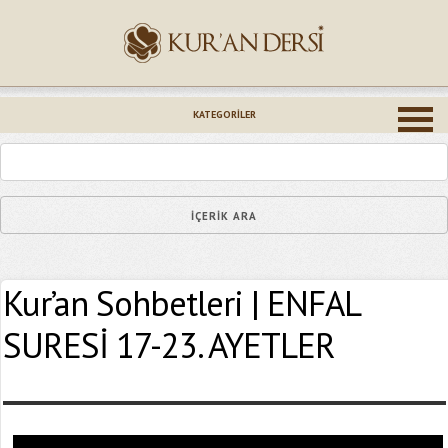
İsminiz (*)
KATEGORILER
Epostanız (*)
Kur’an Sohbetleri | ENFAL
Yaşadığınız Hatanın Ayrıntıları
SURESİ 17-23. AYETLER
Bağlantıyı Gönderin