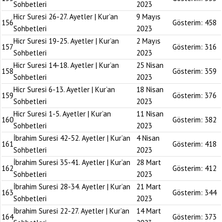
Sohbetleri
2023
Hicr Suresi 26-27. Ayetler | Kur’an
9 Mayıs
156
Gösterim:
458
Sohbetleri
2023
Hicr Suresi 19-25. Ayetler | Kur’an
2 Mayıs
157
Gösterim:
316
Sohbetleri
2023
Hicr Suresi 14-18. Ayetler | Kur’an
25 Nisan
158
Gösterim:
359
Sohbetleri
2023
Hicr Suresi 6-13. Ayetler | Kur’an
18 Nisan
159
Gösterim:
376
Sohbetleri
2023
Hicr Suresi 1-5. Ayetler | Kur’an
11 Nisan
160
Gösterim:
382
Sohbetleri
2023
İbrahim Suresi 42-52. Ayetler | Kur’an
4 Nisan
161
Gösterim:
418
Sohbetleri
2023
İbrahim Suresi 35-41. Ayetler | Kur’an
28 Mart
162
Gösterim:
412
Sohbetleri
2023
İbrahim Suresi 28-34. Ayetler | Kur’an
21 Mart
163
Gösterim:
344
Sohbetleri
2023
İbrahim Suresi 22-27. Ayetler | Kur’an
14 Mart
164
Gösterim:
373