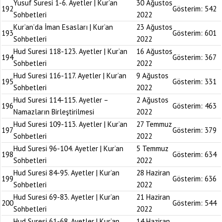
Yusuf Suresi 1-6. Ayetler | Kur’an
30 Ağustos
192
Gösterim:
542
Sohbetleri
2022
Kur’an’da İman Esasları | Kur’an
23 Ağustos
193
Gösterim:
601
Sohbetleri
2022
Hud Suresi 118-123. Ayetler | Kur’an
16 Ağustos
194
Gösterim:
367
Sohbetleri
2022
Hud Suresi 116-117. Ayetler | Kur’an
9 Ağustos
195
Gösterim:
331
Sohbetleri
2022
Hud Suresi 114-115. Ayetler –
2 Ağustos
196
Gösterim:
463
Namazların Birleştirilmesi
2022
Hud Suresi 109-113. Ayetler | Kur’an
27 Temmuz
197
Gösterim:
379
Sohbetleri
2022
Hud Suresi 96-104. Ayetler | Kur’an
5 Temmuz
198
Gösterim:
634
Sohbetleri
2022
Hud Suresi 84-95. Ayetler | Kur’an
28 Haziran
199
Gösterim:
636
Sohbetleri
2022
Hud Suresi 69-83. Ayetler | Kur’an
21 Haziran
200
Gösterim:
544
Sohbetleri
2022
Hud Suresi 61-68. Ayetler | Kur’an
14 Haziran