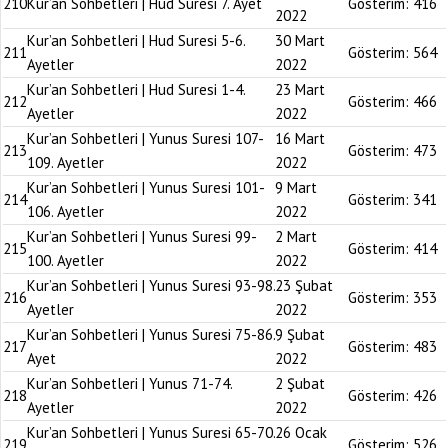
210
Kur’an Sohbetleri | Hud Suresi 7. Ayet
Gösterim:
416
2022
Kur’an Sohbetleri | Hud Suresi 5-6.
30 Mart
211
Gösterim:
564
Ayetler
2022
Kur’an Sohbetleri | Hud Suresi 1-4.
23 Mart
212
Gösterim:
466
Ayetler
2022
Kur’an Sohbetleri | Yunus Suresi 107-
16 Mart
213
Gösterim:
473
109. Ayetler
2022
Kur’an Sohbetleri | Yunus Suresi 101-
9 Mart
214
Gösterim:
341
106. Ayetler
2022
Kur’an Sohbetleri | Yunus Suresi 99-
2 Mart
215
Gösterim:
414
100. Ayetler
2022
Kur’an Sohbetleri | Yunus Suresi 93-98.
23 Şubat
216
Gösterim:
353
Ayetler
2022
Kur’an Sohbetleri | Yunus Suresi 75-86.
9 Şubat
217
Gösterim:
483
Ayet
2022
Kur’an Sohbetleri | Yunus 71-74.
2 Şubat
218
Gösterim:
426
Ayetler
2022
Kur’an Sohbetleri | Yunus Suresi 65-70.
26 Ocak
219
Gösterim:
526