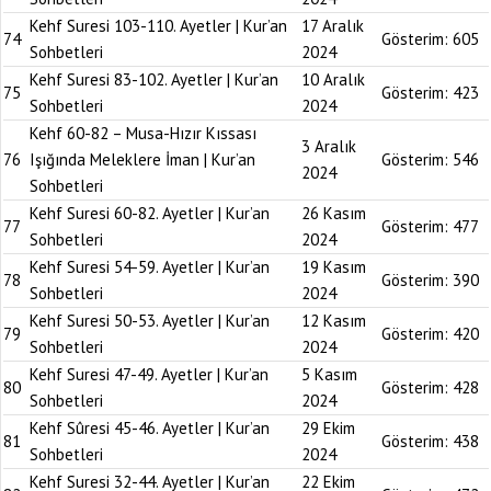
Kehf Suresi 103-110. Ayetler | Kur’an
17 Aralık
74
Gösterim:
605
Sohbetleri
2024
Kehf Suresi 83-102. Ayetler | Kur’an
10 Aralık
75
Gösterim:
423
Sohbetleri
2024
Kehf 60-82 – Musa-Hızır Kıssası
3 Aralık
76
Işığında Meleklere İman | Kur’an
Gösterim:
546
2024
Sohbetleri
Kehf Suresi 60-82. Ayetler | Kur’an
26 Kasım
77
Gösterim:
477
Sohbetleri
2024
Kehf Suresi 54-59. Ayetler | Kur’an
19 Kasım
78
Gösterim:
390
Sohbetleri
2024
Kehf Suresi 50-53. Ayetler | Kur’an
12 Kasım
79
Gösterim:
420
Sohbetleri
2024
Kehf Suresi 47-49. Ayetler | Kur’an
5 Kasım
80
Gösterim:
428
Sohbetleri
2024
Kehf Sûresi 45-46. Ayetler | Kur’an
29 Ekim
81
Gösterim:
438
Sohbetleri
2024
Kehf Suresi 32-44. Ayetler | Kur’an
22 Ekim