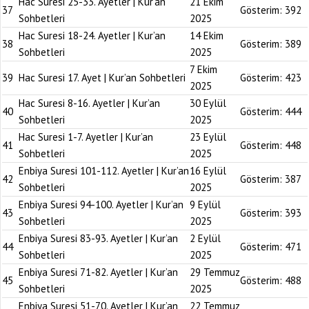
Hac Suresi 25-33. Ayetler | Kur’an
21 Ekim
37
Gösterim:
392
Sohbetleri
2025
Hac Suresi 18-24. Ayetler | Kur’an
14 Ekim
38
Gösterim:
389
Sohbetleri
2025
7 Ekim
39
Hac Suresi 17. Ayet | Kur’an Sohbetleri
Gösterim:
423
2025
Hac Suresi 8-16. Ayetler | Kur’an
30 Eylül
40
Gösterim:
444
Sohbetleri
2025
Hac Suresi 1-7. Ayetler | Kur’an
23 Eylül
41
Gösterim:
448
Sohbetleri
2025
Enbiya Suresi 101-112. Ayetler | Kur’an
16 Eylül
42
Gösterim:
387
Sohbetleri
2025
Enbiya Suresi 94-100. Ayetler | Kur’an
9 Eylül
43
Gösterim:
393
Sohbetleri
2025
Enbiya Suresi 83-93. Ayetler | Kur’an
2 Eylül
44
Gösterim:
471
Sohbetleri
2025
Enbiya Suresi 71-82. Ayetler | Kur’an
29 Temmuz
45
Gösterim:
488
Sohbetleri
2025
Enbiya Suresi 51-70. Ayetler | Kur’an
22 Temmuz