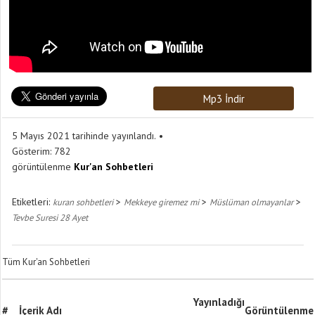
Mp3 İndir
5 Mayıs 2021 tarihinde yayınlandı.
Gösterim:
782
görüntülenme
Kur'an Sohbetleri
Etiketleri:
>
>
>
kuran sohbetleri
Mekkeye giremez mi
Müslüman olmayanlar
Tevbe Suresi 28 Ayet
Tüm Kur'an Sohbetleri
Yayınladığı
#
İçerik Adı
Görüntülenme