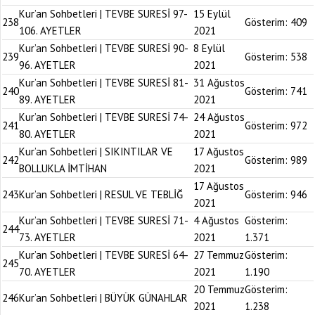
Kur’an Sohbetleri | TEVBE SURESİ 97-
15 Eylül
238
Gösterim:
409
106. AYETLER
2021
Kur’an Sohbetleri | TEVBE SURESİ 90-
8 Eylül
239
Gösterim:
538
96. AYETLER
2021
Kur’an Sohbetleri | TEVBE SURESİ 81-
31 Ağustos
240
Gösterim:
741
89. AYETLER
2021
Kur’an Sohbetleri | TEVBE SURESİ 74-
24 Ağustos
241
Gösterim:
972
80. AYETLER
2021
Kur’an Sohbetleri | SIKINTILAR VE
17 Ağustos
242
Gösterim:
989
BOLLUKLA İMTİHAN
2021
17 Ağustos
243
Kur’an Sohbetleri | RESUL VE TEBLİĞ
Gösterim:
946
2021
Kur’an Sohbetleri | TEVBE SURESİ 71-
4 Ağustos
Gösterim:
244
73. AYETLER
2021
1.371
Kur’an Sohbetleri | TEVBE SURESİ 64-
27 Temmuz
Gösterim:
245
70. AYETLER
2021
1.190
20 Temmuz
Gösterim:
246
Kur’an Sohbetleri | BÜYÜK GÜNAHLAR
2021
1.238