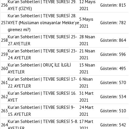
Kur’an Sohbetleri | TEVBE SURESİ 29.
12 Mayıs
256
Gösterim:
815
AYET (CİZYE)
2021
Kur’an Sohbetleri | TEVBE SURESİ 28.
5 Mayıs
257
AYET (Müslüman olmayanlar Mekke’ye
Gösterim:
782
2021
giremez mi?)
Kur’an Sohbetleri | TEVBE SURESİ 25-
28 Nisan
258
Gösterim:
864
27. AYETLER
2021
Kur’an Sohbetleri | TEVBE SURESİ 23-
21 Nisan
259
Gösterim:
596
24. AYETLER
2021
Kur’an Sohbetleri | ORUÇ İLE İLGİLİ
15 Nisan
260
Gösterim:
495
AYETLER
2021
Kur’an Sohbetleri | TEVBE SURESİ 17-
6 Nisan
261
Gösterim:
570
22. AYETLER
2021
Kur’an Sohbetleri | TEVBE SURESİ 16.
31 Mart
262
Gösterim:
534
AYET
2021
Kur’an Sohbetleri | TEVBE SURESİ 9-
24 Mart
263
Gösterim:
510
15. AYETLER
2021
Kur’an Sohbetleri | TEVBE SURESİ 5-8.
17 Mart
264
Gösterim:
542
AYETLER
2021