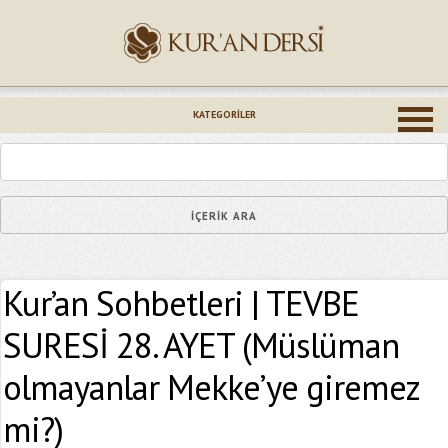
İsminiz (*)
KATEGORILER
Epostanız (*)
Kur’an Sohbetleri | TEVBE
Yaşadığınız Hatanın Ayrıntıları
SURESİ 28. AYET (Müslüman
olmayanlar Mekke’ye giremez
mi?)
Bağlantıyı Gönderin