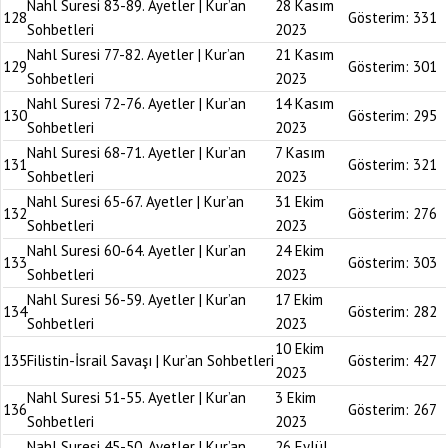
Nahl Suresi 83-89. Ayetler | Kur’an
28 Kasım
128
Gösterim:
331
Sohbetleri
2023
Nahl Suresi 77-82. Ayetler | Kur’an
21 Kasım
129
Gösterim:
301
Sohbetleri
2023
Nahl Suresi 72-76. Ayetler | Kur’an
14 Kasım
130
Gösterim:
295
Sohbetleri
2023
Nahl Suresi 68-71. Ayetler | Kur’an
7 Kasım
131
Gösterim:
321
Sohbetleri
2023
Nahl Suresi 65-67. Ayetler | Kur’an
31 Ekim
132
Gösterim:
276
Sohbetleri
2023
Nahl Suresi 60-64. Ayetler | Kur’an
24 Ekim
133
Gösterim:
303
Sohbetleri
2023
Nahl Suresi 56-59. Ayetler | Kur’an
17 Ekim
134
Gösterim:
282
Sohbetleri
2023
10 Ekim
135
Filistin-İsrail Savaşı | Kur’an Sohbetleri
Gösterim:
427
2023
Nahl Suresi 51-55. Ayetler | Kur’an
3 Ekim
136
Gösterim:
267
Sohbetleri
2023
Nahl Suresi 45-50. Ayetler | Kur’an
26 Eylül