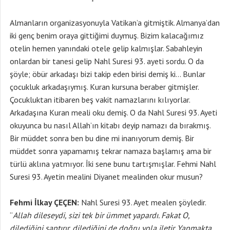
Almanların organizasyonuyla Vatikan’a gitmiştik. Almanya’dan
iki genç benim oraya gittiğimi duymuş. Bizim kalacağımız
otelin hemen yanındaki otele gelip kalmışlar. Sabahleyin
onlardan bir tanesi gelip Nahl Suresi 93. ayeti sordu. O da
şöyle; öbür arkadaşı bizi takip eden birisi demiş ki… Bunlar
çocukluk arkadaşıymış. Kuran kursuna beraber gitmişler.
Çocukluktan itibaren beş vakit namazlarını kılıyorlar.
Arkadaşına Kuran meali oku demiş. O da Nahl Suresi 93. Ayeti
okuyunca bu nasıl Allah’ın kitabı deyip namazı da bırakmış.
Bir müddet sonra ben bu dine mi inanıyorum demiş. Bir
müddet sonra yapamamış tekrar namaza başlamış ama bir
türlü aklına yatmıyor. İki sene bunu tartışmışlar. Fehmi Nahl
Suresi 93. Ayetin mealini Diyanet mealinden okur musun?
Fehmi İlkay ÇEÇEN:
Nahl Suresi 93. Ayet mealen şöyledir.
“
Allah dileseydi, sizi tek bir ümmet yapardı. Fakat O,
dilediğini saptırır, dilediğini de doğru yola iletir. Yapmakta