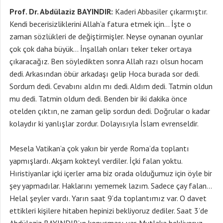
Prof. Dr. Abdülaziz BAYINDIR:
Kaderi Abbasiler çıkarmıştır.
Kendi becerisizliklerini Allah’a fatura etmek için… İşte o
zaman sözlükleri de değiştirmişler. Neyse oynanan oyunlar
çok çok daha büyük… İnşallah onları teker teker ortaya
çıkaracağız. Ben söyledikten sonra Allah razı olsun hocam
dedi. Arkasından öbür arkadaşı gelip Hoca burada sor dedi.
Sordum dedi. Cevabını aldın mı dedi. Aldım dedi. Tatmin oldun
mu dedi. Tatmin oldum dedi. Benden bir iki dakika önce
otelden çıktın, ne zaman gelip sordun dedi. Doğrular o kadar
kolaydır ki yanlışlar zordur. Dolayısıyla İslam evrenseldir.
Mesela Vatikan’a çok yakın bir yerde Roma’da toplantı
yapmışlardı. Akşam kokteyl verdiler. İçki falan yoktu.
Hıristiyanlar içki içerler ama biz orada olduğumuz için öyle bir
şey yapmadılar. Haklarını yememek lazım. Sadece çay falan…
Helal şeyler vardı. Yarın saat 9’da toplantımız var. O davet
ettikleri kişilere hitaben hepinizi bekliyoruz dediler. Saat 3’de