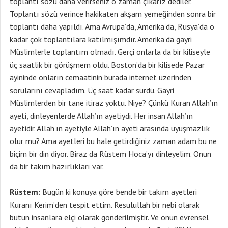
toplantı sözü daha verirseniz o zaman çıkarız dediler.
Toplantı sözü verince hakikaten akşam yemeğinden sonra bir
toplantı daha yapıldı. Ama Avrupa’da, Amerika’da, Rusya’da o
kadar çok toplantılara katılmışımdır. Amerika’da gayri
Müslimlerle toplantım olmadı. Gerçi onlarla da bir kiliseyle
üç saatlik bir görüşmem oldu. Boston’da bir kilisede Pazar
ayininde onların cemaatinin burada internet üzerinden
sorularını cevapladım. Üç saat kadar sürdü. Gayri
Müslimlerden bir tane itiraz yoktu. Niye? Çünkü Kuran Allah’ın
ayeti, dinleyenlerde Allah’ın ayetiydi. Her insan Allah’ın
ayetidir. Allah’ın ayetiyle Allah’ın ayeti arasında uyuşmazlık
olur mu? Ama ayetleri bu hale getirdiğiniz zaman adam bu ne
biçim bir din diyor. Biraz da Rüstem Hoca’yı dinleyelim. Onun
da bir takım hazırlıkları var.
Rüstem:
Bugün ki konuya göre bende bir takım ayetleri
Kuranı Kerim’den tespit ettim. Resulullah bir nebi olarak
bütün insanlara elçi olarak gönderilmiştir. Ve onun evrensel