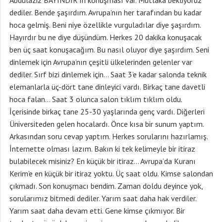
Abdülaziz BAYINDIR’ın konuşması var. Mutlaka bekliyoruz
dediler. Bende şaşırdım. Avrupa’nın her tarafından bu kadar
hoca gelmiş. Beni niye özellikle vurguladılar diye şaşırdım.
Hayırdır bu ne diye düşündüm. Herkes 20 dakika konuşacak
ben üç saat konuşacağım. Bu nasıl oluyor diye şaşırdım. Seni
dinlemek için Avrupa’nın çeşitli ülkelerinden gelenler var
dediler. Sırf bizi dinlemek için… Saat 3’e kadar salonda teknik
elemanlarla üç-dört tane dinleyici vardı. Birkaç tane davetli
hoca falan… Saat 3 olunca salon tıklım tıklım oldu.
İçerisinde birkaç tane 25-30 yaşlarında genç vardı. Diğerleri
Üniversiteden gelen hocalardı. Önce kısa bir sunum yaptım.
Arkasından soru cevap yaptım. Herkes sorularını hazırlamış.
İnternette olması lazım. Bakın ki tek kelimeyle bir itiraz
bulabilecek misiniz? En küçük bir itiraz… Avrupa’da Kuranı
Kerim’e en küçük bir itiraz yoktu. Üç saat oldu. Kimse salondan
çıkmadı. Son konuşmacı bendim. Zaman doldu deyince yok,
sorularımız bitmedi dediler. Yarım saat daha hak verdiler.
Yarım saat daha devam etti. Gene kimse çıkmıyor. Bir