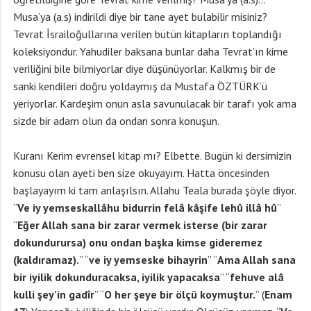
Musa’ya (a.s) indirildi diye bir tane ayet bulabilir misiniz?
Tevrat İsrailoğullarına verilen bütün kitapların toplandığı
koleksiyondur. Yahudiler baksana bunlar daha Tevrat’ın kime
veriliğini bile bilmiyorlar diye düşünüyorlar. Kalkmış bir de
sanki kendileri doğru yoldaymış da Mustafa ÖZTÜRK’ü
yeriyorlar. Kardeşim onun asla savunulacak bir tarafı yok ama
sizde bir adam olun da ondan sonra konuşun.
Kuranı Kerim evrensel kitap mı? Elbette. Bugün ki dersimizin
konusu olan ayeti ben size okuyayım. Hatta öncesinden
başlayayım ki tam anlaşılsın. Allahu Teala burada şöyle diyor.
“
Ve iy yemseskallâhu bidurrin felâ kâşife lehû illâ hû
”
“
Eğer Allah sana bir zarar vermek isterse (bir zarar
dokundurursa) onu ondan başka kimse gideremez
(kaldıramaz).
” “
ve iy yemseske bihayrin
” “
Ama Allah sana
bir iyilik dokunduracaksa, iyilik yapacaksa
” “
fehuve alâ
kulli şey’in gadîr
” “
O her şeye bir ölçü koymuştur.
” (
Enam