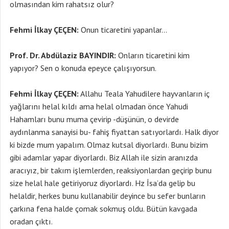
olmasından kim rahatsız olur?
Fehmi İlkay ÇEÇEN:
Onun ticaretini yapanlar…
Prof. Dr. Abdülaziz BAYINDIR:
Onların ticaretini kim
yapıyor? Sen o konuda epeyce çalışıyorsun.
Fehmi İlkay ÇEÇEN:
Allahu Teala Yahudilere hayvanların iç
yağlarını helal kıldı ama helal olmadan önce Yahudi
Hahamları bunu muma çevirip -düşünün, o devirde
aydınlanma sanayisi bu- fahiş fiyattan satıyorlardı. Halk diyor
ki bizde mum yapalım. Olmaz kutsal diyorlardı. Bunu bizim
gibi adamlar yapar diyorlardı. Biz Allah ile sizin aranızda
aracıyız, bir takım işlemlerden, reaksiyonlardan geçirip bunu
size helal hale getiriyoruz diyorlardı. Hz İsa’da gelip bu
helaldir, herkes bunu kullanabilir deyince bu sefer bunların
çarkına fena halde çomak sokmuş oldu. Bütün kavgada
oradan çıktı.