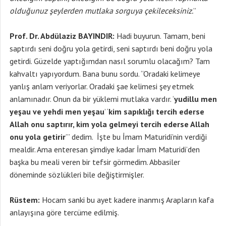
olduğunuz şeylerden mutlaka sorguya çekileceksiniz.
”
Prof. Dr. Abdülaziz BAYINDIR:
Hadi buyurun. Tamam, beni
saptırdı seni doğru yola getirdi, seni saptırdı beni doğru yola
getirdi. Güzelde yaptığımdan nasıl sorumlu olacağım? Tam
kahvaltı yapıyordum. Bana bunu sordu. “Oradaki kelimeye
yanlış anlam veriyorlar. Oradaki şae kelimesi şey etmek
anlamınadır. Onun da bir yüklemi mutlaka vardır. ‘
yudillu men
yeşau ve yehdi men yeşau
’ ‘
kim sapıklığı tercih ederse
Allah onu saptırır, kim yola gelmeyi tercih ederse Allah
onu yola getirir
’” dedim. İşte bu İmam Maturidi’nin verdiği
mealdir. Ama enteresan şimdiye kadar İmam Maturidi’den
başka bu meali veren bir tefsir görmedim. Abbasiler
döneminde sözlükleri bile değiştirmişler.
Rüstem:
Hocam sanki bu ayet kadere inanmış Arapların kafa
anlayışına göre tercüme edilmiş.