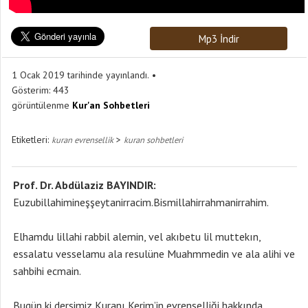
Mp3 İndir
1 Ocak 2019 tarihinde yayınlandı.
Gösterim:
443
görüntülenme
Kur'an Sohbetleri
Etiketleri:
>
kuran evrensellik
kuran sohbetleri
Prof. Dr. Abdülaziz BAYINDIR:
Euzubillahimineşşeytanirracim.Bismillahirrahmanirrahim.
Elhamdu lillahi rabbil alemin, vel akıbetu lil muttekın,
essalatu vesselamu ala resulüne Muahmmedin ve ala alihi ve
sahbihi ecmain.
Bugün ki dersimiz Kuranı Kerim’in evrenselliği hakkında