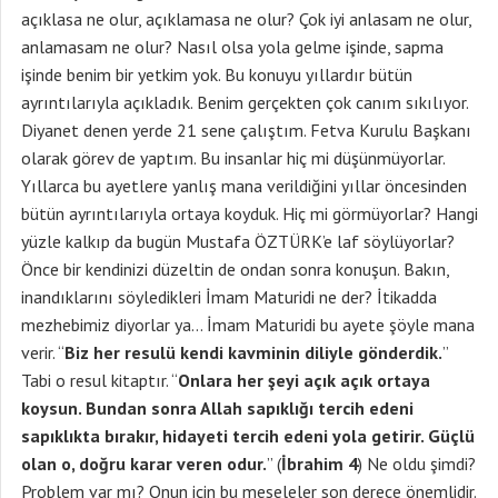
açıklasa ne olur, açıklamasa ne olur? Çok iyi anlasam ne olur,
anlamasam ne olur? Nasıl olsa yola gelme işinde, sapma
işinde benim bir yetkim yok. Bu konuyu yıllardır bütün
ayrıntılarıyla açıkladık. Benim gerçekten çok canım sıkılıyor.
Diyanet denen yerde 21 sene çalıştım. Fetva Kurulu Başkanı
olarak görev de yaptım. Bu insanlar hiç mi düşünmüyorlar.
Yıllarca bu ayetlere yanlış mana verildiğini yıllar öncesinden
bütün ayrıntılarıyla ortaya koyduk. Hiç mi görmüyorlar? Hangi
yüzle kalkıp da bugün Mustafa ÖZTÜRK’e laf söylüyorlar?
Önce bir kendinizi düzeltin de ondan sonra konuşun. Bakın,
inandıklarını söyledikleri İmam Maturidi ne der? İtikadda
mezhebimiz diyorlar ya… İmam Maturidi bu ayete şöyle mana
verir. “
Biz her resulü kendi kavminin diliyle gönderdik.
”
Tabi o resul kitaptır. “
Onlara her şeyi açık açık ortaya
koysun. Bundan sonra Allah sapıklığı tercih edeni
sapıklıkta bırakır, hidayeti tercih edeni yola getirir. Güçlü
olan o, doğru karar veren odur.
” (
İbrahim 4
) Ne oldu şimdi?
Problem var mı? Onun için bu meseleler son derece önemlidir.