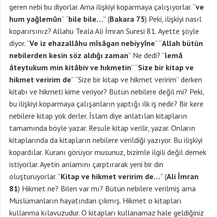
geren nebi bu diyorlar. Ama ilişkiyi koparmaya çalışıyorlar. “
ve
hum yağlemûn
” “
bile bile…
” (
Bakara 75
) Peki, ilişkiyi nasıl
koparırsınız? Allahu Teala Ali İmran Suresi 81. Ayette şöyle
diyor. “
Ve iz ehazallâhu mîsâgan nebiyyîne
” “
Allah bütün
nebilerden kesin söz aldığı zaman
” Ne dedi? “
lemâ
âteytukum min kitâbiv ve hıkmetin
” “
Size bir kitap ve
hikmet veririm de
” “Size bir kitap ve hikmet veririm” derken
kitabı ve hikmeti kime veriyor? Bütün nebilere değil mi? Peki,
bu ilişkiyi koparmaya çalışanların yaptığı ilk iş nedir? Bir kere
nebilere kitap yok derler. İslam diye anlatılan kitapların
tamamında böyle yazar. Resule kitap verilir, yazar. Onların
kitaplarında da kitapların nebilere verildiği yazıyor. Bu ilişkiyi
kopardılar. Kuranı görüyor musunuz, bizimle ilgili değil demek
istiyorlar. Ayetin anlamını çarptırarak yeni bir din
oluşturuyorlar. “
Kitap ve hikmet veririm de…
” (
Ali İmran
81
) Hikmet ne? Bilen var mı? Bütün nebilere verilmiş ama
Müslümanların hayatından çıkmış. Hikmet o kitapları
kullanma kılavuzudur. O kitapları kullanamaz hale geldiğiniz