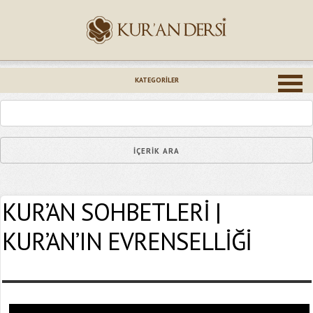
İsminiz (*)
KATEGORILER
Epostanız (*)
KUR’AN SOHBETLERİ |
Yaşadığınız Hatanın Ayrıntıları
KUR’AN’IN EVRENSELLİĞİ
Bağlantıyı Gönderin