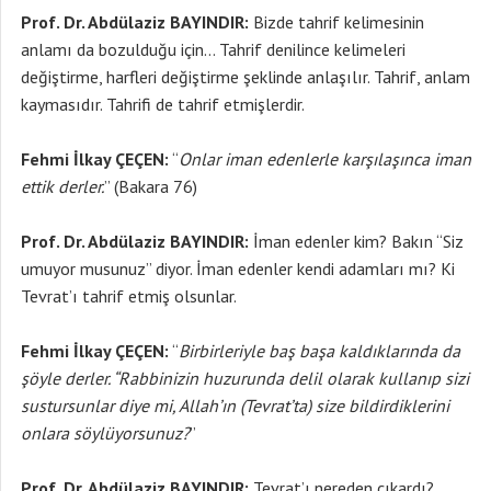
Prof. Dr. Abdülaziz BAYINDIR:
Bizde tahrif kelimesinin
anlamı da bozulduğu için… Tahrif denilince kelimeleri
değiştirme, harfleri değiştirme şeklinde anlaşılır. Tahrif, anlam
kaymasıdır. Tahrifi de tahrif etmişlerdir.
Fehmi İlkay ÇEÇEN:
“
Onlar iman edenlerle karşılaşınca iman
ettik derler.
” (Bakara 76)
Prof. Dr. Abdülaziz BAYINDIR:
İman edenler kim? Bakın “Siz
umuyor musunuz” diyor. İman edenler kendi adamları mı? Ki
Tevrat’ı tahrif etmiş olsunlar.
Fehmi İlkay ÇEÇEN:
“
Birbirleriyle baş başa kaldıklarında da
şöyle derler. “Rabbinizin huzurunda delil olarak kullanıp sizi
sustursunlar diye mi, Allah’ın (Tevrat’ta) size bildirdiklerini
onlara söylüyorsunuz?
”
Prof. Dr. Abdülaziz BAYINDIR:
Tevrat’ı nereden çıkardı?