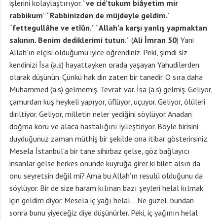
işlerini kolaylaştırıyor. “
ve cié’tukum biâyetim mir
rabbikum
” “
Rabbinizden de müjdeyle geldim.
”
“
fettegullâhe ve etîûn.
” “
Allah’a karşı yanlış yapmaktan
sakının. Benim dediklerimi tutun.
” (
Ali İmran 50
) Yani
Allah’ın elçisi olduğumu iyice öğrendiniz. Peki, şimdi siz
kendinizi İsa (a.s) hayattayken orada yaşayan Yahudilerden
olarak düşünün. Çünkü hak din zaten bir tanedir. O sıra daha
Muhammed (a.s) gelmemiş. Tevrat var. İsa (a.s) gelmiş. Geliyor,
çamurdan kuş heykeli yapıyor, üflüyor, uçuyor. Geliyor, ölüleri
diriltiyor. Geliyor, milletin neler yediğini söylüyor. Anadan
doğma körü ve alaca hastalığını iyileştiriyor. Böyle birisini
duyduğunuz zaman müthiş bir şekilde ona itibar gösterirsiniz.
Mesela İstanbul’a bir tane sihirbaz gelse, göz bağlayıcı
insanlar gelse herkes önünde kuyruğa girer ki bilet alsın da
onu seyretsin değil mi? Ama bu Allah’ın resulü olduğunu da
söylüyor. Bir de size haram kılınan bazı şeyleri helal kılmak
için geldim diyor. Mesela iç yağı helal… Ne güzel, bundan
sonra bunu yiyeceğiz diye düşünürler. Peki, iç yağının helal