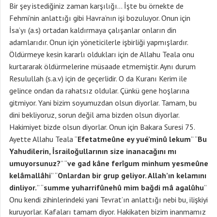
Bir şey istediğiniz zaman karşılığı… İşte bu örnekte de
Fehmi’nin anlattığı gibi Havra’nın işi bozuluyor. Onun için
İsa’yı (a.s) ortadan kaldırmaya çalışanlar onların din
adamlarıdır. Onun için yöneticilerle işbirliği yapmışlardır.
Öldürmeye kesin kararlı oldukları için de Allahu Teala onu
kurtararak öldürmelerine müsaade etmemiştir. Aynı durum
Resulullah (s.a.v) için de geçerlidir. O da Kuranı Kerim ile
gelince ondan da rahatsız oldular. Çünkü gene hoşlarına
gitmiyor. Yani bizim soyumuzdan olsun diyorlar. Tamam, bu
dini bekliyoruz, sorun değil ama bizden olsun diyorlar.
Hakimiyet bizde olsun diyorlar. Onun için Bakara Suresi 75.
Ayette Allahu Teala “
Efetatmeûne ey yué’minû lekum
” “
Bu
Yahudilerin, İsrailoğullarının size inanacağını mı
umuyorsunuz?
” “
ve gad kâne ferîgum minhum yesmeûne
kelâmallâhi
” “
Onlardan bir grup geliyor. Allah’ın kelamını
dinliyor.
” “
summe yuharrifûnehû mim bağdi mâ agalûhu
”
Onu kendi zihinlerindeki yani Tevrat’ın anlattığı nebi bu, ilişkiyi
kuruyorlar. Kafaları tamam diyor. Hakikaten bizim inanmamız