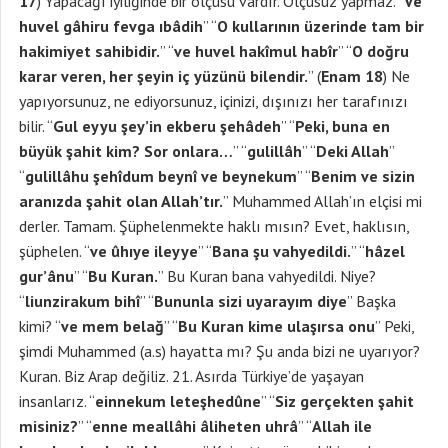
17
) Yapacağı iyiliğinde bir ölçüsü vardır. Ölçüsüz yapmaz. “
Ve
huvel gâhiru fevga ıbâdih
” “
O kullarının üzerinde tam bir
hakimiyet sahibidir.
” “
ve huvel hakîmul habîr
” “
O doğru
karar veren, her şeyin iç yüzünü bilendir.
” (
Enam 18
) Ne
yapıyorsunuz, ne ediyorsunuz, içinizi, dışınızı her tarafınızı
bilir. “
Gul eyyu şey’in ekberu şehâdeh
” “
Peki, buna en
büyük şahit kim? Sor onlara…
” “
gulillâh
” “
Deki Allah
”
“
gulillâhu şehîdum beynî ve beynekum
” “
Benim ve sizin
aranızda şahit olan Allah’tır.
” Muhammed Allah’ın elçisi mi
derler. Tamam. Şüphelenmekte haklı mısın? Evet, haklısın,
şüphelen. “
ve ûhıye ileyye
” “
Bana şu vahyedildi.
” “
hâzel
gur’ânu
” “
Bu Kuran.
” Bu Kuran bana vahyedildi. Niye?
“
liunzirakum bihî
” “
Bununla sizi uyarayım diye
” Başka
kimi? “
ve mem belağ
” “
Bu Kuran kime ulaşırsa onu
” Peki,
şimdi Muhammed (a.s) hayatta mı? Şu anda bizi ne uyarıyor?
Kuran. Biz Arap değiliz. 21. Asırda Türkiye’de yaşayan
insanlarız. “
einnekum leteşhedûne
” “
Siz gerçekten şahit
misiniz?
” “
enne meallâhi âliheten uhrâ
” “
Allah ile