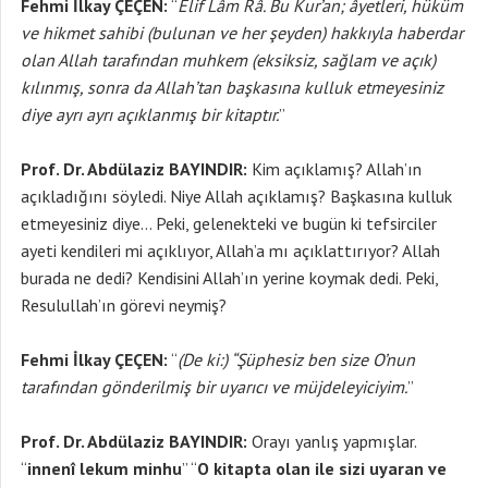
Fehmi İlkay ÇEÇEN:
“
Elif Lâm Râ. Bu Kur’an; âyetleri, hüküm
ve hikmet sahibi (bulunan ve her şeyden) hakkıyla haberdar
olan Allah tarafından muhkem (eksiksiz, sağlam ve açık)
kılınmış, sonra da Allah’tan başkasına kulluk etmeyesiniz
diye ayrı ayrı açıklanmış bir kitaptır.
”
Prof. Dr. Abdülaziz BAYINDIR:
Kim açıklamış? Allah’ın
açıkladığını söyledi. Niye Allah açıklamış? Başkasına kulluk
etmeyesiniz diye… Peki, gelenekteki ve bugün ki tefsirciler
ayeti kendileri mi açıklıyor, Allah’a mı açıklattırıyor? Allah
burada ne dedi? Kendisini Allah’ın yerine koymak dedi. Peki,
Resulullah’ın görevi neymiş?
Fehmi İlkay ÇEÇEN:
“
(De ki:) “Şüphesiz ben size O’nun
tarafından gönderilmiş bir uyarıcı ve müjdeleyiciyim.
”
Prof. Dr. Abdülaziz BAYINDIR:
Orayı yanlış yapmışlar.
“
innenî lekum minhu
” “
O kitapta olan ile sizi uyaran ve