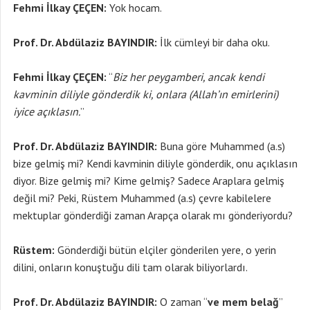
Fehmi İlkay ÇEÇEN:
Yok hocam.
Prof. Dr. Abdülaziz BAYINDIR:
İlk cümleyi bir daha oku.
Fehmi İlkay ÇEÇEN:
“
Biz her peygamberi, ancak kendi
kavminin diliyle gönderdik ki, onlara (Allah’ın emirlerini)
iyice açıklasın.
”
Prof. Dr. Abdülaziz BAYINDIR:
Buna göre Muhammed (a.s)
bize gelmiş mi? Kendi kavminin diliyle gönderdik, onu açıklasın
diyor. Bize gelmiş mi? Kime gelmiş? Sadece Araplara gelmiş
değil mi? Peki, Rüstem Muhammed (a.s) çevre kabilelere
mektuplar gönderdiği zaman Arapça olarak mı gönderiyordu?
Rüstem:
Gönderdiği bütün elçiler gönderilen yere, o yerin
dilini, onların konuştuğu dili tam olarak biliyorlardı.
Prof. Dr. Abdülaziz BAYINDIR:
O zaman “
ve mem belağ
”