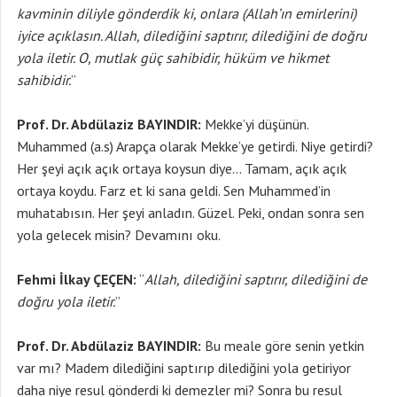
kavminin diliyle gönderdik ki, onlara (Allah’ın emirlerini)
iyice açıklasın. Allah, dilediğini saptırır, dilediğini de doğru
yola iletir. O, mutlak güç sahibidir, hüküm ve hikmet
sahibidir.
”
Prof. Dr. Abdülaziz BAYINDIR:
Mekke’yi düşünün.
Muhammed (a.s) Arapça olarak Mekke’ye getirdi. Niye getirdi?
Her şeyi açık açık ortaya koysun diye… Tamam, açık açık
ortaya koydu. Farz et ki sana geldi. Sen Muhammed’in
muhatabısın. Her şeyi anladın. Güzel. Peki, ondan sonra sen
yola gelecek misin? Devamını oku.
Fehmi İlkay ÇEÇEN:
“
Allah, dilediğini saptırır, dilediğini de
doğru yola iletir.
”
Prof. Dr. Abdülaziz BAYINDIR:
Bu meale göre senin yetkin
var mı? Madem dilediğini saptırıp dilediğini yola getiriyor
daha niye resul gönderdi ki demezler mi? Sonra bu resul