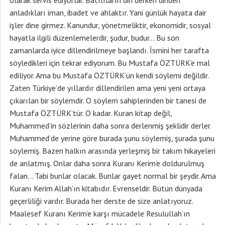
olarak servis ediyorlar. Batılıların din derken dinden
anladıkları iman, ibadet ve ahlaktır. Yani günlük hayata dair
işler dine girmez. Kanundur, yönetmeliktir, ekonomidir, sosyal
hayatla ilgili düzenlemelerdir, şudur, budur… Bu son
zamanlarda iyice dillendirilmeye başlandı. İsmini her tarafta
söyledikleri için tekrar ediyorum. Bu Mustafa ÖZTÜRK’e mal
ediliyor. Ama bu Mustafa ÖZTÜRK’ün kendi söylemi değildir.
Zaten Türkiye’de yıllardır dillendirilen ama yeni yeni ortaya
çıkarılan bir söylemdir. O söylem sahiplerinden bir tanesi de
Mustafa ÖZTÜRK’tür. O kadar. Kuran kitap değil,
Muhammed’in sözlerinin daha sonra derlenmiş şeklidir derler.
Muhammed’de yerine göre burada şunu söylemiş, şurada şunu
söylemiş. Bazen halkın arasında yerleşmiş bir takım hikayeleri
de anlatmış. Onlar daha sonra Kuranı Kerim’e doldurulmuş
falan… Tabi bunlar olacak. Bunlar gayet normal bir şeydir. Ama
Kuranı Kerim Allah’ın kitabıdır. Evrenseldir. Bütün dünyada
geçerliliği vardır. Burada her derste de size anlatıyoruz.
Maalesef Kuranı Kerim’e karşı mücadele Resulullah’ın