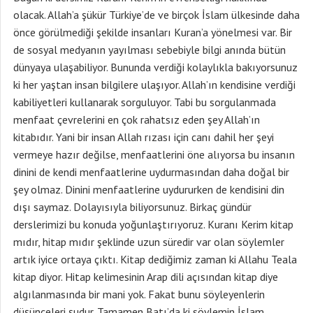
olacak. Allah’a şükür Türkiye’de ve birçok İslam ülkesinde daha
önce görülmediği şekilde insanları Kuran’a yönelmesi var. Bir
de sosyal medyanın yayılması sebebiyle bilgi anında bütün
dünyaya ulaşabiliyor. Bununda verdiği kolaylıkla bakıyorsunuz
ki her yaştan insan bilgilere ulaşıyor. Allah’ın kendisine verdiği
kabiliyetleri kullanarak sorguluyor. Tabi bu sorgulanmada
menfaat çevrelerini en çok rahatsız eden şey Allah’ın
kitabıdır. Yani bir insan Allah rızası için canı dahil her şeyi
vermeye hazır değilse, menfaatlerini öne alıyorsa bu insanın
dinini de kendi menfaatlerine uydurmasından daha doğal bir
şey olmaz. Dinini menfaatlerine uydururken de kendisini din
dışı saymaz. Dolayısıyla biliyorsunuz. Birkaç gündür
derslerimizi bu konuda yoğunlaştırıyoruz. Kuranı Kerim kitap
mıdır, hitap mıdır şeklinde uzun süredir var olan söylemler
artık iyice ortaya çıktı. Kitap dediğimiz zaman ki Allahu Teala
kitap diyor. Hitap kelimesinin Arap dili açısından kitap diye
algılanmasında bir mani yok. Fakat bunu söyleyenlerin
düşünceleri şudur. Tamamen Batı’da ki söylemin İslam