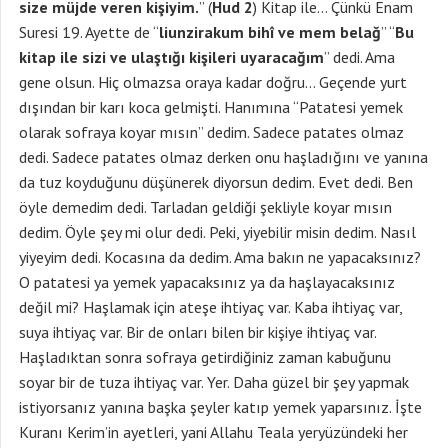
size müjde veren kişiyim.
” (
Hud 2
) Kitap ile… Çünkü Enam
Suresi 19. Ayette de “
liunzirakum bihî ve mem belağ
” “
Bu
kitap ile sizi ve ulaştığı kişileri uyaracağım
” dedi. Ama
gene olsun. Hiç olmazsa oraya kadar doğru… Geçende yurt
dışından bir karı koca gelmişti. Hanımına “Patatesi yemek
olarak sofraya koyar mısın” dedim. Sadece patates olmaz
dedi. Sadece patates olmaz derken onu haşladığını ve yanına
da tuz koyduğunu düşünerek diyorsun dedim. Evet dedi. Ben
öyle demedim dedi. Tarladan geldiği şekliyle koyar mısın
dedim. Öyle şey mi olur dedi. Peki, yiyebilir misin dedim. Nasıl
yiyeyim dedi. Kocasına da dedim. Ama bakın ne yapacaksınız?
O patatesi ya yemek yapacaksınız ya da haşlayacaksınız
değil mi? Haşlamak için ateşe ihtiyaç var. Kaba ihtiyaç var,
suya ihtiyaç var. Bir de onları bilen bir kişiye ihtiyaç var.
Haşladıktan sonra sofraya getirdiğiniz zaman kabuğunu
soyar bir de tuza ihtiyaç var. Yer. Daha güzel bir şey yapmak
istiyorsanız yanına başka şeyler katıp yemek yaparsınız. İşte
Kuranı Kerim’in ayetleri, yani Allahu Teala yeryüzündeki her