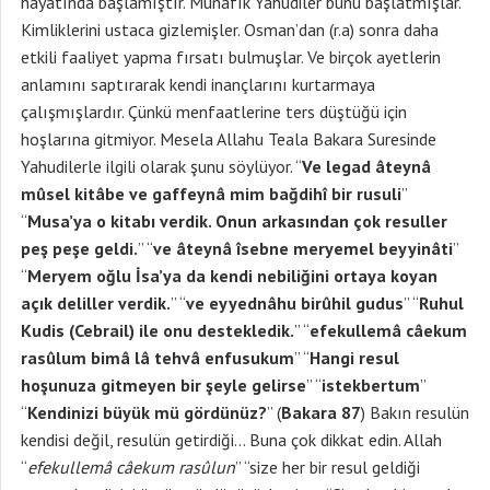
hayatında başlamıştır. Münafık Yahudiler bunu başlatmışlar.
Kimliklerini ustaca gizlemişler. Osman’dan (r.a) sonra daha
etkili faaliyet yapma fırsatı bulmuşlar. Ve birçok ayetlerin
anlamını saptırarak kendi inançlarını kurtarmaya
çalışmışlardır. Çünkü menfaatlerine ters düştüğü için
hoşlarına gitmiyor. Mesela Allahu Teala Bakara Suresinde
Yahudilerle ilgili olarak şunu söylüyor. “
Ve legad âteynâ
mûsel kitâbe ve gaffeynâ mim bağdihî bir rusuli
”
“
Musa’ya o kitabı verdik. Onun arkasından çok resuller
peş peşe geldi.
” “
ve âteynâ îsebne meryemel beyyinâti
”
“
Meryem oğlu İsa’ya da kendi nebiliğini ortaya koyan
açık deliller verdik.
” “
ve eyyednâhu birûhil gudus
” “
Ruhul
Kudis (Cebrail) ile onu destekledik.
” “
efekullemâ câekum
rasûlum bimâ lâ tehvâ enfusukum
” “
Hangi resul
hoşunuza gitmeyen bir şeyle gelirse
” “
istekbertum
”
“
Kendinizi büyük mü gördünüz?
” (
Bakara 87
) Bakın resulün
kendisi değil, resulün getirdiği… Buna çok dikkat edin. Allah
“
efekullemâ câekum rasûlun
” “size her bir resul geldiği