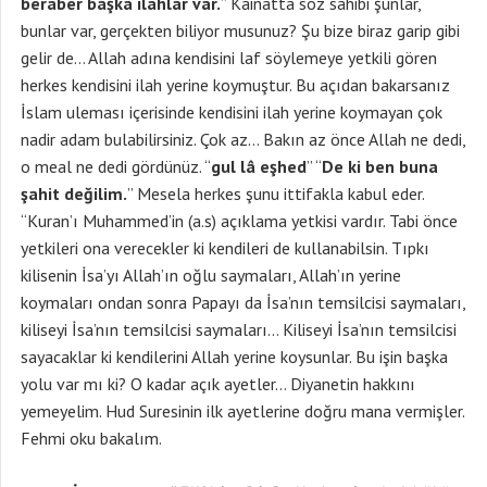
beraber başka ilahlar var.
” Kainatta söz sahibi şunlar,
bunlar var, gerçekten biliyor musunuz? Şu bize biraz garip gibi
gelir de… Allah adına kendisini laf söylemeye yetkili gören
herkes kendisini ilah yerine koymuştur. Bu açıdan bakarsanız
İslam uleması içerisinde kendisini ilah yerine koymayan çok
nadir adam bulabilirsiniz. Çok az… Bakın az önce Allah ne dedi,
o meal ne dedi gördünüz. “
gul lâ eşhed
” “
De ki ben buna
şahit değilim.
” Mesela herkes şunu ittifakla kabul eder.
“Kuran’ı Muhammed’in (a.s) açıklama yetkisi vardır. Tabi önce
yetkileri ona verecekler ki kendileri de kullanabilsin. Tıpkı
kilisenin İsa’yı Allah’ın oğlu saymaları, Allah’ın yerine
koymaları ondan sonra Papayı da İsa’nın temsilcisi saymaları,
kiliseyi İsa’nın temsilcisi saymaları… Kiliseyi İsa’nın temsilcisi
sayacaklar ki kendilerini Allah yerine koysunlar. Bu işin başka
yolu var mı ki? O kadar açık ayetler… Diyanetin hakkını
yemeyelim. Hud Suresinin ilk ayetlerine doğru mana vermişler.
Fehmi oku bakalım.