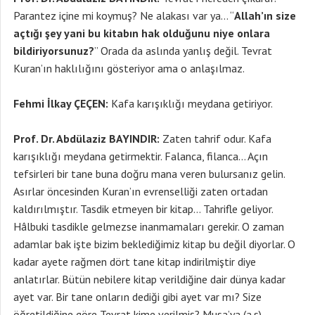
Parantez içine mi koymuş? Ne alakası var ya… “
Allah’ın size
açtığı şey yani bu kitabın hak olduğunu niye onlara
bildiriyorsunuz?
” Orada da aslında yanlış değil. Tevrat
Kuran’ın haklılığını gösteriyor ama o anlaşılmaz.
Fehmi İlkay ÇEÇEN:
Kafa karışıklığı meydana getiriyor.
Prof. Dr. Abdülaziz BAYINDIR:
Zaten tahrif odur. Kafa
karışıklığı meydana getirmektir. Falanca, filanca… Açın
tefsirleri bir tane buna doğru mana veren bulursanız gelin.
Asırlar öncesinden Kuran’ın evrenselliği zaten ortadan
kaldırılmıştır. Tasdik etmeyen bir kitap… Tahrifle geliyor.
Hâlbuki tasdikle gelmezse inanmamaları gerekir. O zaman
adamlar bak işte bizim beklediğimiz kitap bu değil diyorlar. O
kadar ayete rağmen dört tane kitap indirilmiştir diye
anlatırlar. Bütün nebilere kitap verildiğine dair dünya kadar
ayet var. Bir tane onların dediği gibi ayet var mı? Size
öğretildiğine göre Tevrat kime verilmiş? Musa’ya (a.s)…