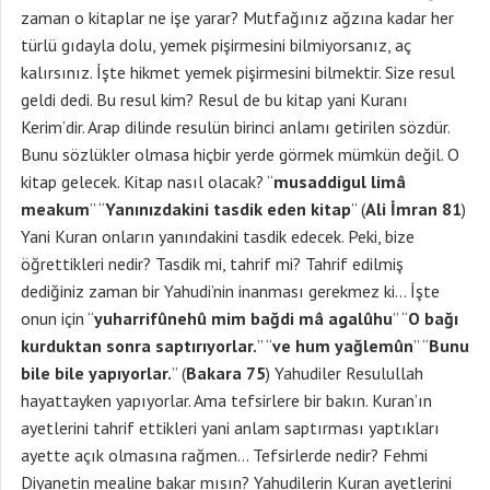
zaman o kitaplar ne işe yarar? Mutfağınız ağzına kadar her
türlü gıdayla dolu, yemek pişirmesini bilmiyorsanız, aç
kalırsınız. İşte hikmet yemek pişirmesini bilmektir. Size resul
geldi dedi. Bu resul kim? Resul de bu kitap yani Kuranı
Kerim’dir. Arap dilinde resulün birinci anlamı getirilen sözdür.
Bunu sözlükler olmasa hiçbir yerde görmek mümkün değil. O
kitap gelecek. Kitap nasıl olacak? “
musaddigul limâ
meakum
” “
Yanınızdakini tasdik eden kitap
” (
Ali İmran 81
)
Yani Kuran onların yanındakini tasdik edecek. Peki, bize
öğrettikleri nedir? Tasdik mi, tahrif mi? Tahrif edilmiş
dediğiniz zaman bir Yahudi’nin inanması gerekmez ki… İşte
onun için “
yuharrifûnehû mim bağdi mâ agalûhu
” “
O bağı
kurduktan sonra saptırıyorlar.
” “
ve hum yağlemûn
” “
Bunu
bile bile yapıyorlar.
” (
Bakara 75
) Yahudiler Resulullah
hayattayken yapıyorlar. Ama tefsirlere bir bakın. Kuran’ın
ayetlerini tahrif ettikleri yani anlam saptırması yaptıkları
ayette açık olmasına rağmen… Tefsirlerde nedir? Fehmi
Diyanetin mealine bakar mısın? Yahudilerin Kuran ayetlerini