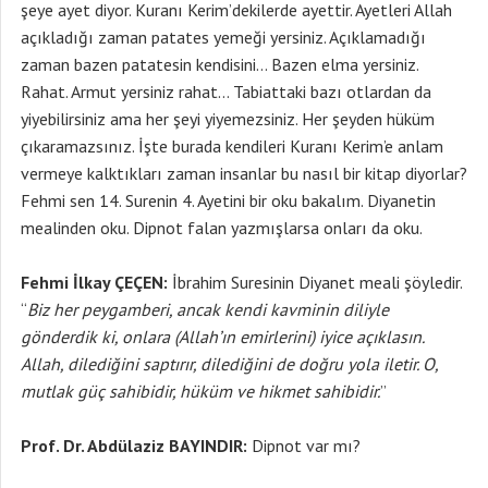
şeye ayet diyor. Kuranı Kerim’dekilerde ayettir. Ayetleri Allah
açıkladığı zaman patates yemeği yersiniz. Açıklamadığı
zaman bazen patatesin kendisini… Bazen elma yersiniz.
Rahat. Armut yersiniz rahat… Tabiattaki bazı otlardan da
yiyebilirsiniz ama her şeyi yiyemezsiniz. Her şeyden hüküm
çıkaramazsınız. İşte burada kendileri Kuranı Kerim’e anlam
vermeye kalktıkları zaman insanlar bu nasıl bir kitap diyorlar?
Fehmi sen 14. Surenin 4. Ayetini bir oku bakalım. Diyanetin
mealinden oku. Dipnot falan yazmışlarsa onları da oku.
Fehmi İlkay ÇEÇEN:
İbrahim Suresinin Diyanet meali şöyledir.
“
Biz her peygamberi, ancak kendi kavminin diliyle
gönderdik ki, onlara (Allah’ın emirlerini) iyice açıklasın.
Allah, dilediğini saptırır, dilediğini de doğru yola iletir. O,
mutlak güç sahibidir, hüküm ve hikmet sahibidir.
”
Prof. Dr. Abdülaziz BAYINDIR:
Dipnot var mı?