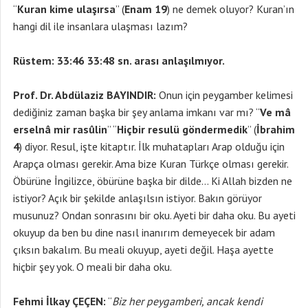
“
Kuran kime ulaşırsa
” (
Enam 19
) ne demek oluyor? Kuran’ın
hangi dil ile insanlara ulaşması lazım?
Rüstem:
33:46 33:48 sn. arası anlaşılmıyor.
Prof. Dr. Abdülaziz BAYINDIR:
Onun için peygamber kelimesi
dediğiniz zaman başka bir şey anlama imkanı var mı? “
Ve mâ
erselnâ mir rasûlin
” “
Hiçbir resulü göndermedik
” (
İbrahim
4
) diyor. Resul, işte kitaptır. İlk muhatapları Arap olduğu için
Arapça olması gerekir. Ama bize Kuran Türkçe olması gerekir.
Öbürüne İngilizce, öbürüne başka bir dilde… Ki Allah bizden ne
istiyor? Açık bir şekilde anlaşılsın istiyor. Bakın görüyor
musunuz? Ondan sonrasını bir oku. Ayeti bir daha oku. Bu ayeti
okuyup da ben bu dine nasıl inanırım demeyecek bir adam
çıksın bakalım. Bu meali okuyup, ayeti değil. Haşa ayette
hiçbir şey yok. O meali bir daha oku.
Fehmi İlkay ÇEÇEN:
“
Biz her peygamberi, ancak kendi