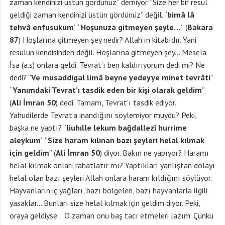
zaman kendinizi üstün gördünüz” demiyor. “Size her bir resul
geldiği zaman kendinizi üstün gördünüz” değil. “
bimâ lâ
tehvâ enfusukum
” “
Hoşunuza gitmeyen şeyle…
” (
Bakara
87
) Hoşlarına gitmeyen şey nedir? Allah’ın kitabıdır. Yani
resulün kendisinden değil. Hoşlarına gitmeyen şey… Mesela
İsa (a.s) onlara geldi. Tevrat’ı ben kaldırıyorum dedi mi? Ne
dedi? “
Ve musaddigal limâ beyne yedeyye minet tevrâti
”
“
Yanımdaki Tevrat’ı tasdik eden bir kişi olarak geldim
”
(
Ali İmran 50
) dedi. Tamam, Tevrat’ı tasdik ediyor.
Yahudilerde Tevrat’a inandığını söylemiyor muydu? Peki,
başka ne yaptı? “
liuhılle lekum bağdallezî hurrime
aleykum
” “
Size haram kılınan bazı şeyleri helal kılmak
için geldim
” (
Ali İmran 50
) diyor. Bakın ne yapıyor? Haramı
helal kılmak onları rahatlatır mı? Yaptıkları yanlıştan dolayı
helal olan bazı şeyleri Allah onlara haram kıldığını söylüyor.
Hayvanların iç yağları, bazı bölgeleri, bazı hayvanlarla ilgili
yasaklar… Bunları size helal kılmak için geldim diyor. Peki,
oraya geldiyse… O zaman onu baş tacı etmeleri lazım. Çünkü