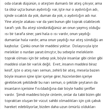
oda olarak düşünün, o ateşten dumanlı bir ateş çıkıyor, ama
ta öbür uçta bunun aydınlığı var, işte nur o aydınlığın adı,
içinde sıcaklık da yok, duman da yok, o aydınlığın adı nur.
Yine ateşle alakası var da yani bunun gibi toprak olabilecek
tarafı yok. Bu ateşi söndürdüğünüz an onun yaymış olduğu
ısı bir tarafa siner, yani hala o ısı vardır, onun yaydığı
dumanlar hala vardır, ama onun yaydığı nur ateş söndüğü an
kaybolur. Çünkü onun bir maddesi yoktur. Dolayısıyla işte
melekler o nurdan yaratılmıştır, bu sebeple meleklerin
toprak olması için bir sebep yok, böyle insanlar gibi cinler gibi
maddesi olan bir varlık değil. Evet, insanın maddesi biraz
kesif, işte o ateş narı semun, zehirli bir ateş, mesela bazen
böyle insanın içine işler içeriye girer, hücrelerden içeriye
girebilecek şekildedir bu narı semun, o şekilde şeytanın da
insanların içerisine fısıldadığına dair böyle hadisi şerifler
vardır. Şimdi maddesi böyle cinlerin, onlar da tabii bizim gibi
topraktan oluşan bir vücut sahibi olmadıkları için çok çabuk
hareket edebiliyorlar, bizden daha uzun ömürlü oldukları