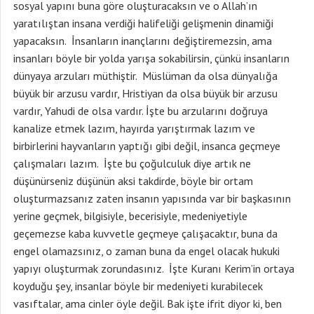
sosyal yapını buna göre oluşturacaksın ve o Allah’ın
yaratılıştan insana verdiği halifeliği gelişmenin dinamiği
yapacaksın. İnsanların inançlarını değiştiremezsin, ama
insanları böyle bir yolda yarışa sokabilirsin, çünkü insanların
dünyaya arzuları müthiştir. Müslüman da olsa dünyalığa
büyük bir arzusu vardır, Hristiyan da olsa büyük bir arzusu
vardır, Yahudi de olsa vardır. İşte bu arzularını doğruya
kanalize etmek lazım, hayırda yarıştırmak lazım ve
birbirlerini hayvanların yaptığı gibi değil, insanca geçmeye
çalışmaları lazım. İşte bu çoğulculuk diye artık ne
düşünürseniz düşünün aksi takdirde, böyle bir ortam
oluşturmazsanız zaten insanın yapısında var bir başkasının
yerine geçmek, bilgisiyle, becerisiyle, medeniyetiyle
geçemezse kaba kuvvetle geçmeye çalışacaktır, buna da
engel olamazsınız, o zaman buna da engel olacak hukuki
yapıyı oluşturmak zorundasınız. İşte Kuranı Kerim’in ortaya
koyduğu şey, insanlar böyle bir medeniyeti kurabilecek
vasıftalar, ama cinler öyle değil. Bak işte ifrit diyor ki, ben