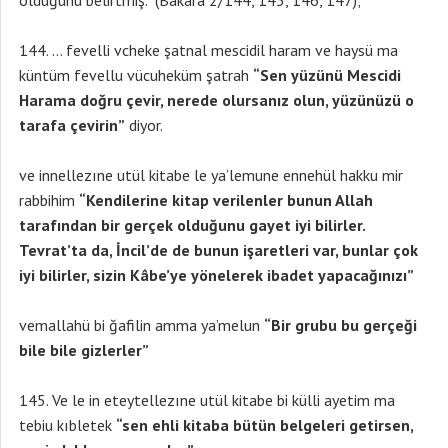
olduğunu belirtmiş. (Bakara 2/144, 145, 146, 147);
… fevelli vcheke şatnal mescidil haram ve haysü ma
küntüm fevellu vücuheküm şatrah
“Sen yüzünü Mescidi
Harama doğru çevir, nerede olursanız olun, yüzünüzü o
tarafa çevirin”
diyor.
ve innellezıne utül kitabe le ya’lemune ennehül hakku mir
rabbihim
“Kendilerine kitap verilenler bunun Allah
tarafından bir gerçek olduğunu gayet iyi bilirler.
Tevrat’ta da, İncil’de de bunun işaretleri var, bunlar çok
iyi bilirler, sizin Kâbe’ye yönelerek ibadet yapacağınızı”
vemallahü bi ğafilin amma ya’melun
“Bir grubu bu gerçeği
bile bile gizlerler”
Ve le in eteytellezıne utül kitabe bi külli ayetim ma
tebiu kıbletek
“sen ehli kitaba bütün belgeleri getirsen,