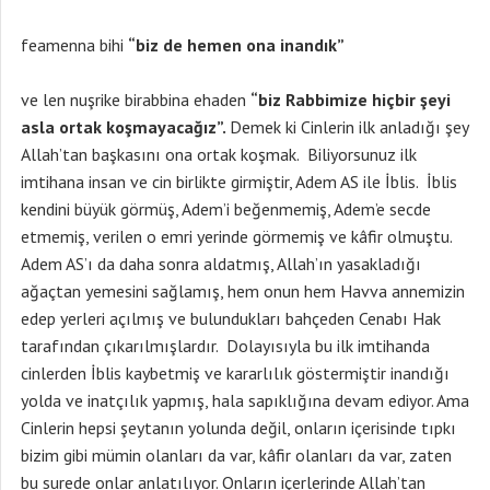
feamenna bihi
“biz de hemen ona inandık”
ve len nuşrike birabbina ehaden
“biz Rabbimize hiçbir şeyi
asla ortak koşmayacağız”.
Demek ki Cinlerin ilk anladığı şey
Allah’tan başkasını ona ortak koşmak. Biliyorsunuz ilk
imtihana insan ve cin birlikte girmiştir, Adem AS ile İblis. İblis
kendini büyük görmüş, Adem’i beğenmemiş, Adem’e secde
etmemiş, verilen o emri yerinde görmemiş ve kâfir olmuştu.
Adem AS’ı da daha sonra aldatmış, Allah’ın yasakladığı
ağaçtan yemesini sağlamış, hem onun hem Havva annemizin
edep yerleri açılmış ve bulundukları bahçeden Cenabı Hak
tarafından çıkarılmışlardır. Dolayısıyla bu ilk imtihanda
cinlerden İblis kaybetmiş ve kararlılık göstermiştir inandığı
yolda ve inatçılık yapmış, hala sapıklığına devam ediyor. Ama
Cinlerin hepsi şeytanın yolunda değil, onların içerisinde tıpkı
bizim gibi mümin olanları da var, kâfir olanları da var, zaten
bu surede onlar anlatılıyor. Onların içerlerinde Allah’tan