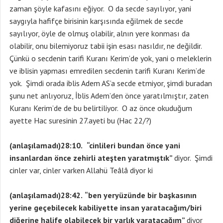
zaman şöyle kafasını eğiyor. O da secde sayılıyor, yani
saygıyla hafifçe birisinin karşısında eğilmek de secde
sayılıyor, öyle de olmuş olabilir, alnın yere konması da
olabilir, onu bilemiyoruz tabii işin esası nasıldır, ne değildir.
Çünkü o secdenin tarifi Kuranı Kerim’de yok, yani o meleklerin
ve iblisin yapması emredilen secdenin tarifi Kuranı Kerim’de
yok. Şimdi orada iblis Adem AS’a secde etmiyor, şimdi buradan
şunu net anlıyoruz, İblis Adem’den önce yaratılmıştır, zaten
Kuranı Kerim’de de bu belirtiliyor. O az önce okuduğum
ayette Hac suresinin 27.ayeti bu (Hac 22/?)
(anlaşılamadı)28:10.
“cinlileri bundan önce yani
insanlardan önce zehirli ateşten yaratmıştık”
diyor. Şimdi
cinler var, cinler varken Allahü Teâlâ diyor ki
(anlaşılamadı)28:42.
“ben yeryüzünde bir başkasının
yerine geçebilecek kabiliyette insan yaratacağım/biri
diğerine halife olabilecek bir varlık yaratacağım”
diyor