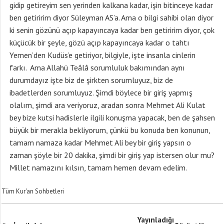
gidip getireyim sen yerinden kalkana kadar, işin bitinceye kadar
ben getiririm diyor Süleyman AS’a. Ama o bilgi sahibi olan diyor
ki senin gözünü açıp kapayıncaya kadar ben getiririm diyor, çok
küçücük bir şeyle, gözü açıp kapayıncaya kadar o tahtı
Yemen’den Kudüs’e getiriyor, bilgiyle, işte insanla cinlerin
farkı. Ama Allahü Teâlâ sorumluluk bakımından aynı
durumdayız işte biz de şirkten sorumluyuz, biz de
ibadetlerden sorumluyuz. Şimdi böylece bir giriş yapmış
olalım, şimdi ara veriyoruz, aradan sonra Mehmet Ali Kulat
bey bize kutsi hadislerle ilgili konuşma yapacak, ben de şahsen
büyük bir merakla bekliyorum, çünkü bu konuda ben konunun,
tamam namaza kadar Mehmet Ali bey bir giriş yapsın o
zaman şöyle bir 20 dakika, şimdi bir giriş yap istersen olur mu?
Millet namazını kılsın, tamam hemen devam edelim.
Tüm Kur'an Sohbetleri
Yayınladığı