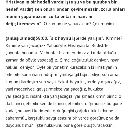
Hristiyan’ın bir hedefi vardır, işte şu ve bu gurubun bir
hedefi vardır) sen onları ondan çeviremezsin, zorla onları
mümin yapamazsın, zorla onların inancını
değiştiremezsin”.
O zaman ne yapacaksın? Çok mühim.
(anlaşılamadı)38:00.
“siz hayırlı işlerde yarışın”.
Kiminle?
Kiminle yarışacağız? Yahudi’yle. Hristiyan’la, Budist’le,
şununla bununla. Ve bunlar bizim emrimiz altında olduğu
zaman da böyle yapacağız. Şimdi çoğulculuk deniyor, insan
hakları deniyor. Öyle bir yönetim kuracaksın ki Hristiyan’ın
bile bile sana inanmadığını, yanlışa gittiğini biliyorsun ama
tamam kardeşim sen yaşa. Fakat hayırlı işlerde yarışacağız,
yani medeniyeti geliştirmekte yarışacağız, hukukta
yarışacağız, insanlıkta yarışacağız, yarışmada kimin birinci o
da birinci gelebilir sen de birinci gelebilirsin. Şimdi siz bu güne
kadar, bu ayeti kerimede olduğu gibi çoğulculuk, birbirine
tahammül, karşılıklı saygı esasını bir yerde gördünüz ya da
duydunuz mu? İşte hukukunu buna göre oluşturacaksın,