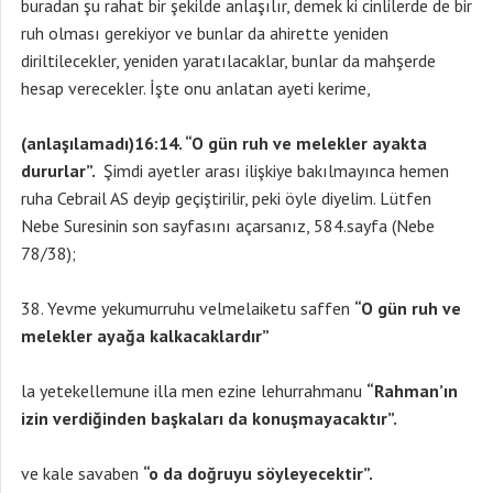
buradan şu rahat bir şekilde anlaşılır, demek ki cinlilerde de bir
ruh olması gerekiyor ve bunlar da ahirette yeniden
diriltilecekler, yeniden yaratılacaklar, bunlar da mahşerde
hesap verecekler. İşte onu anlatan ayeti kerime,
(anlaşılamadı)16:14.
“O gün ruh ve melekler ayakta
dururlar”.
Şimdi ayetler arası ilişkiye bakılmayınca hemen
ruha Cebrail AS deyip geçiştirilir, peki öyle diyelim. Lütfen
Nebe Suresinin son sayfasını açarsanız, 584.sayfa (Nebe
78/38);
Yevme yekumurruhu velmelaiketu saffen
“O gün ruh ve
melekler ayağa kalkacaklardır”
la yetekellemune illa men ezine lehurrahmanu
“Rahman’ın
izin verdiğinden başkaları da konuşmayacaktır”.
ve kale savaben
“o da doğruyu söyleyecektir”.