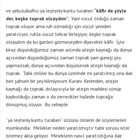
ve yekululkafiru ya leyteniy kuntu turaben
“kâfir de şöyle
der, keşke toprak olsaydım”.
Yani vücut öldüğü zaman
toprak oluyor ama ruh olmadığı için vücut yeniden
yaratılıyor, ruhla vücut tekrar birleşiyor, keşke toprak
olsaydım da bu günleri görmeseydim diyecektir kâfir. İşte
biraz düşündüğümüz zaman aslında ateşin kaynağı da dünya
açısından düşündüğümüz zaman toprak yani güneşi şey
yapmazsak, dünya açısından düşünürsek ateşin kaynağı da
toprak. Tabii cinliler bu dünya üzerinde mi yaratılmış ona dair
ben şahsen bir şey bilmiyorum Kuranı Kerimden, ateşin
kaynağı da toprak, dolayısıyla bir ateşin maddesi sönüp
kaybolduğu zaman o da zerrecikler halinde toprağa
dönüşmüş oluyor. Bu sebeple
“ya leyteniy kuntu turaben” sözünü cinlerin de söylemeleri
mümkündür. Melekler neden yaratılmıştır tabii sorusu ister
istemez akla geliyor. Meleklerin nasıl yaratıldığına dair