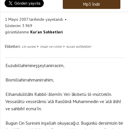
Mp3 İndir
1 Mayıs 2007 tarihinde yayınlandı.
Gösterim:
3.969
görüntülenme
Kur'an Sohbetleri
Etiketleri:
>
>
cin suresi
insan ve cinler
kuran sohbetleri
Euzubillahimineşşeytanirracim,
Bismillahirrahmanirrahim,
Elhamdülillâhi Rabbil-‘âlemîn. Vel-‘âkıbetü lil-müttekîn.
Vessalâtü vesselâmü ‘alâ Rasûlinâ Muhammedin ve ‘alâ âlihî
ve sahbihî ecma’în.
Bugün Cin Suresini inşallah okuyacağız. Bugünkü dersimizin bir