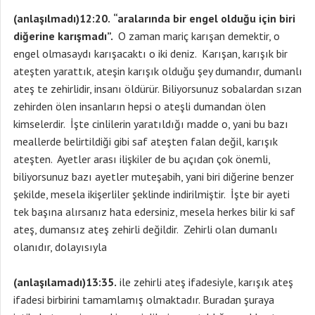
(anlaşılmadı)12:20.
“aralarında bir engel olduğu için biri
diğerine karışmadı”.
O zaman mariç karışan demektir, o
engel olmasaydı karışacaktı o iki deniz. Karışan, karışık bir
ateşten yarattık, ateşin karışık olduğu şey dumandır, dumanlı
ateş te zehirlidir, insanı öldürür. Biliyorsunuz sobalardan sızan
zehirden ölen insanların hepsi o ateşli dumandan ölen
kimselerdir. İşte cinlilerin yaratıldığı madde o, yani bu bazı
meallerde belirtildiği gibi saf ateşten falan değil, karışık
ateşten. Ayetler arası ilişkiler de bu açıdan çok önemli,
biliyorsunuz bazı ayetler muteşabih, yani biri diğerine benzer
şekilde, mesela ikişerliler şeklinde indirilmiştir. İşte bir ayeti
tek başına alırsanız hata edersiniz, mesela herkes bilir ki saf
ateş, dumansız ateş zehirli değildir. Zehirli olan dumanlı
olanıdır, dolayısıyla
(anlaşılamadı)13:35.
ile zehirli ateş ifadesiyle, karışık ateş
ifadesi birbirini tamamlamış olmaktadır. Buradan şuraya