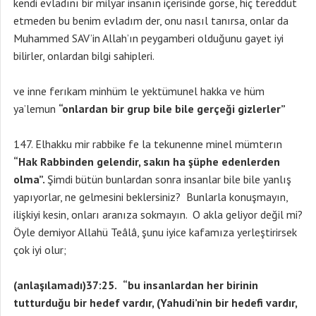
kendi evladını bir milyar insanın içerisinde görse, hiç tereddüt
etmeden bu benim evladım der, onu nasıl tanırsa, onlar da
Muhammed SAV’in Allah’ın peygamberi olduğunu gayet iyi
bilirler, onlardan bilgi sahipleri.
ve inne ferıkam minhüm le yektümunel hakka ve hüm
ya’lemun
“onlardan bir grup bile bile gerçeği gizlerler”
Elhakku mir rabbike fe la tekunenne minel mümterın
“Hak Rabbinden gelendir, sakın ha şüphe edenlerden
olma”.
Şimdi bütün bunlardan sonra insanlar bile bile yanlış
yapıyorlar, ne gelmesini beklersiniz? Bunlarla konuşmayın,
ilişkiyi kesin, onları aranıza sokmayın. O akla geliyor değil mi?
Öyle demiyor Allahü Teâlâ, şunu iyice kafamıza yerleştirirsek
çok iyi olur;
(anlaşılamadı)37:25.
“bu insanlardan her birinin
tutturduğu bir hedef vardır, (Yahudi’nin bir hedefi vardır,