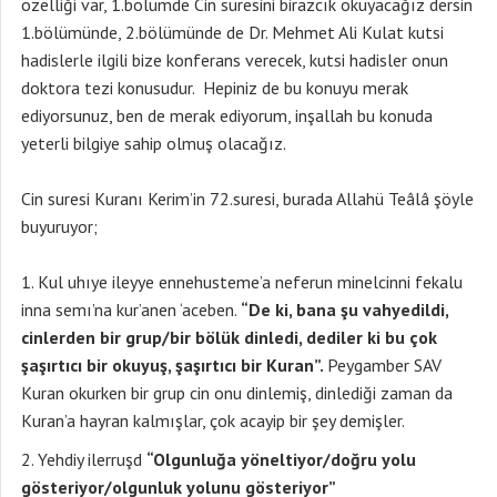
özelliği var, 1.bölümde Cin suresini birazcık okuyacağız dersin
1.bölümünde, 2.bölümünde de Dr. Mehmet Ali Kulat kutsi
hadislerle ilgili bize konferans verecek, kutsi hadisler onun
doktora tezi konusudur. Hepiniz de bu konuyu merak
ediyorsunuz, ben de merak ediyorum, inşallah bu konuda
yeterli bilgiye sahip olmuş olacağız.
Cin suresi Kuranı Kerim’in 72.suresi, burada Allahü Teâlâ şöyle
buyuruyor;
Kul uhıye ileyye ennehusteme’a neferun minelcinni fekalu
inna semı’na kur’anen ‘aceben.
“De ki, bana şu vahyedildi,
cinlerden bir grup/bir bölük dinledi, dediler ki bu çok
şaşırtıcı bir okuyuş, şaşırtıcı bir Kuran”.
Peygamber SAV
Kuran okurken bir grup cin onu dinlemiş, dinlediği zaman da
Kuran’a hayran kalmışlar, çok acayip bir şey demişler.
Yehdiy ilerruşd
“Olgunluğa yöneltiyor/doğru yolu
gösteriyor/olgunluk yolunu gösteriyor”