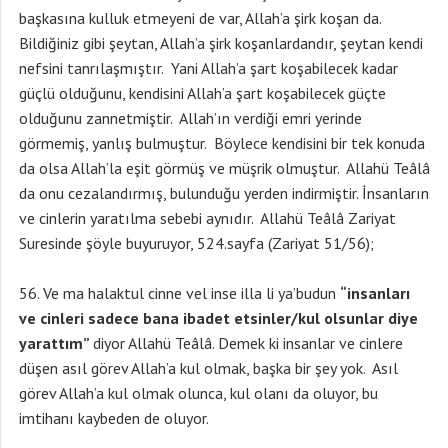
başkasına kulluk etmeyeni de var, Allah’a şirk koşan da.
Bildiğiniz gibi şeytan, Allah’a şirk koşanlardandır, şeytan kendi
nefsini tanrılaşmıştır. Yani Allah’a şart koşabilecek kadar
güçlü olduğunu, kendisini Allah’a şart koşabilecek güçte
olduğunu zannetmiştir. Allah’ın verdiği emri yerinde
görmemiş, yanlış bulmuştur. Böylece kendisini bir tek konuda
da olsa Allah’la eşit görmüş ve müşrik olmuştur. Allahü Teâlâ
da onu cezalandırmış, bulunduğu yerden indirmiştir. İnsanların
ve cinlerin yaratılma sebebi aynıdır. Allahü Teâlâ Zariyat
Suresinde şöyle buyuruyor, 524.sayfa (Zariyat 51/56);
Ve ma halaktul cinne vel inse illa li ya’budun
“insanları
ve cinleri sadece bana ibadet etsinler/kul olsunlar diye
yarattım”
diyor Allahü Teâlâ. Demek ki insanlar ve cinlere
düşen asıl görev Allah’a kul olmak, başka bir şey yok. Asıl
görev Allah’a kul olmak olunca, kul olanı da oluyor, bu
imtihanı kaybeden de oluyor.