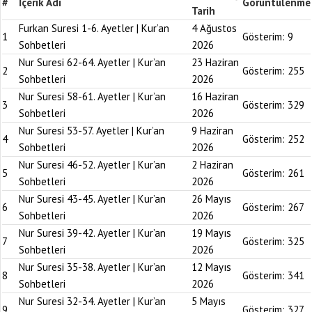
#
İçerik Adı
Görüntülenme
Tarih
Furkan Suresi 1-6. Ayetler | Kur’an
4 Ağustos
1
Gösterim:
9
Sohbetleri
2026
Nur Suresi 62-64. Ayetler | Kur’an
23 Haziran
2
Gösterim:
255
Sohbetleri
2026
Nur Suresi 58-61. Ayetler | Kur’an
16 Haziran
3
Gösterim:
329
Sohbetleri
2026
Nur Suresi 53-57. Ayetler | Kur’an
9 Haziran
4
Gösterim:
252
Sohbetleri
2026
Nur Suresi 46-52. Ayetler | Kur’an
2 Haziran
5
Gösterim:
261
Sohbetleri
2026
Nur Suresi 43-45. Ayetler | Kur’an
26 Mayıs
6
Gösterim:
267
Sohbetleri
2026
Nur Suresi 39-42. Ayetler | Kur’an
19 Mayıs
7
Gösterim:
325
Sohbetleri
2026
Nur Suresi 35-38. Ayetler | Kur’an
12 Mayıs
8
Gösterim:
341
Sohbetleri
2026
Nur Suresi 32-34. Ayetler | Kur’an
5 Mayıs
9
Gösterim:
327