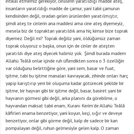
intikal etmemiz gerekiyor, cinlilerin yaratıldığı madde ateş,
insanların yaratıldığı madde de çamur, yani tabii çamurun
kendisinden değil, oradan gelen ürünlerden yaratılmıştır,
şimdi ateş te cinlerin ana maddesi ama cine ateş diyemeyiz,
mesela biz de topraktan yaratıldık ama hiç kimse bize toprak
diyemez. Değil mi? Toprak değiliz yani, öldüğümüz zaman
toprak oluyoruz o başka, onun için de cinler de ateşten
yaratıldı diye ateş diyecek halimiz yok. Şimdi burada madem
Allahü Teâlâ onlar içinde ruh üflendikten sonra o 3 özelliğin
var olduğunu belirttiğine göre, yani sem, basar ve fuat,
işitme, tabi bu işitme manaları kavrayacak, zihinde onları harç
yapıp karıştırıp yeni bir oluşuma kadar götürecek şekilde bir
işitme, bir hayvan gibi bir işitme değil, basar, basiret yani bir
hayvanın görmesi gibi değil, arka planını da görebilme, o
hayvandan maksat tabii enam, Kuranı Kerim’de Allahü Teâlâ
kâfirleri enama benzetiyor, yani koyun, keçi, sığır ve deveye
benzetiyor, onlar gibi görme değil, kalp de sadece bir kan
pompalayan değil, ruhun gelmesiyle gelen kalp. O zaman