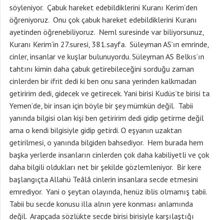
söyleniyor. Çabuk hareket edebildiklerini Kuranı Kerim’den
öğreniyoruz. Onu çok çabuk hareket edebildiklerini Kuranı
ayetinden öğrenebiliyoruz. Neml suresinde var biliyorsunuz,
Kuranı Kerim’in 27.suresi, 381.sayfa. Süleyman AS’ın emrinde,
cinler, insanlar ve kuşlar bulunuyordu. Süleyman AS Belkıs’ın
tahtını kimin daha çabuk getirebileceğini sorduğu zaman
cinlerden bir ifrit dedi ki ben onu sana yerinden kalkmadan
getiririm dedi, gidecek ve getirecek. Yani birisi Kudüs’te birisi ta
Yemen’de, bir insan için böyle bir şey mümkün değil. Tabii
yanında bilgisi olan kişi ben getiririm dedi gidip getirme değil
ama o kendi bilgisiyle gidip getirdi. O eşyanın uzaktan
getirilmesi, o yanında bilgiden bahsediyor. Hem burada hem
başka yerlerde insanların cinlerden çok daha kabiliyetli ve çok
daha bilgili oldukları net bir şekilde gözlemleniyor. Bir kere
başlangıçta Allahü Teâlâ cinlerin insanlara secde etmesini
emrediyor. Yani o şeytan olayında, henüz iblis olmamış tabii.
Tabii bu secde konusu illa alnın yere konması anlamında
değil. Arapçada sözlükte secde birisi birisiyle karşılaştığı