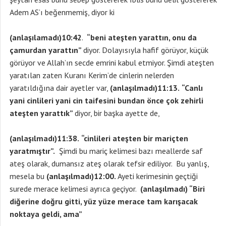
Adem AS’ı beğenmemiş, diyor ki
(anlaşılamadı)10:42
.
“beni ateşten yarattın, onu da
çamurdan yarattın”
diyor. Dolayısıyla hafif görüyor, küçük
görüyor ve Allah’ın secde emrini kabul etmiyor. Şimdi ateşten
yaratılan zaten Kuranı Kerim’de cinlerin nelerden
yaratıldığına dair ayetler var,
(anlaşılmadı)11:13.
“Canlı
yani cinlileri yani cin taifesini bundan önce çok zehirli
ateşten yarattık”
diyor, bir başka ayette de,
(anlaşılmadı)11:38.
“cinlileri ateşten bir mariçten
yaratmıştır”.
Şimdi bu mariç kelimesi bazı meallerde saf
ateş olarak, dumansız ateş olarak tefsir ediliyor. Bu yanlış,
mesela bu
(anlaşılmadı)12:00.
Ayeti kerimesinin geçtiği
surede merace kelimesi ayrıca geçiyor.
(anlaşılmadı) “Biri
diğerine doğru gitti, yüz yüze merace tam karışacak
noktaya geldi, ama”