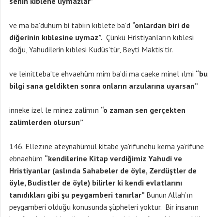
senin kıblene uymazlar”
ve ma ba’duhüm bi tabiın kıblete ba’d
“onlardan biri de
diğerinin kıblesine uymaz”.
Çünkü Hristiyanların kıblesi
doğu, Yahudilerin kıblesi Kudüs’tür, Beyti Maktis’tir.
ve leinitteba’te ehvaehüm mim ba’di ma caeke minel ılmi
“bu
bilgi sana geldikten sonra onların arzularına uyarsan”
inneke izel le minez zalimın
“o zaman sen gerçekten
zalimlerden olursun”
Ellezıne ateynahümül kitabe ya’rifunehu kema ya’rifune
ebnaehüm
“kendilerine Kitap verdiğimiz Yahudi ve
Hristiyanlar (aslında Sahabeler de öyle, Zerdüştler de
öyle, Budistler de öyle) bilirler ki kendi evlatlarını
tanıdıkları gibi şu peygamberi tanırlar”
Bunun Allah’ın
peygamberi olduğu konusunda şüpheleri yoktur. Bir insanın