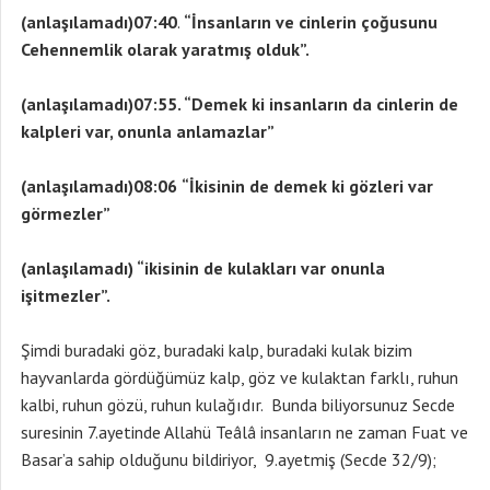
(anlaşılamadı)07:40
.
“İnsanların ve cinlerin çoğusunu
Cehennemlik olarak yaratmış olduk”.
(anlaşılamadı)07:55.
“Demek ki insanların da cinlerin de
kalpleri var, onunla anlamazlar”
(anlaşılamadı)08:06
“İkisinin de demek ki gözleri var
görmezler”
(anlaşılamadı)
“ikisinin de kulakları var onunla
işitmezler”.
Şimdi buradaki göz, buradaki kalp, buradaki kulak bizim
hayvanlarda gördüğümüz kalp, göz ve kulaktan farklı, ruhun
kalbi, ruhun gözü, ruhun kulağıdır. Bunda biliyorsunuz Secde
suresinin 7.ayetinde Allahü Teâlâ insanların ne zaman Fuat ve
Basar’a sahip olduğunu bildiriyor, 9.ayetmiş (Secde 32/9);