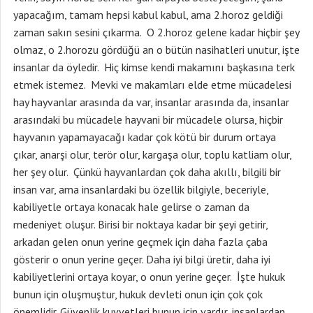
yapacağım, tamam hepsi kabul kabul, ama 2.horoz geldiği
zaman sakın sesini çıkarma. O 2.horoz gelene kadar hiçbir şey
olmaz, o 2.horozu gördüğü an o bütün nasihatleri unutur, işte
insanlar da öyledir. Hiç kimse kendi makamını başkasına terk
etmek istemez. Mevki ve makamları elde etme mücadelesi
hay hayvanlar arasında da var, insanlar arasında da, insanlar
arasındaki bu mücadele hayvani bir mücadele olursa, hiçbir
hayvanın yapamayacağı kadar çok kötü bir durum ortaya
çıkar, anarşi olur, terör olur, kargaşa olur, toplu katliam olur,
her şey olur. Çünkü hayvanlardan çok daha akıllı, bilgili bir
insan var, ama insanlardaki bu özellik bilgiyle, beceriyle,
kabiliyetle ortaya konacak hale gelirse o zaman da
medeniyet oluşur. Birisi bir noktaya kadar bir şeyi getirir,
arkadan gelen onun yerine geçmek için daha fazla çaba
gösterir o onun yerine geçer. Daha iyi bilgi üretir, daha iyi
kabiliyetlerini ortaya koyar, o onun yerine geçer. İşte hukuk
bunun için oluşmuştur, hukuk devleti onun için çok çok
önemlidir. Güvenlik kuvvetleri bunun için vardır, insanlardan