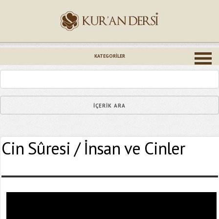
İsminiz (*)
KATEGORILER
Epostanız (*)
Cin Sûresi / İnsan ve Cinler
Yaşadığınız Hatanın Ayrıntıları
Bağlantıyı Gönderin