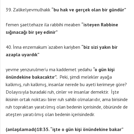
Zalikelyevmulhakk
“bu hak ve gerçek olan bir gündür”
femen şaettehaze ila rabbihi meaben
“isteyen Rabbine
sığınacağı bir şey edinir”
İnna enzernakum ‘azaben kariyben
“biz sizi yakın bir
azapla uyardık”
yevme yenzurulmer’u ma kaddemet yedahu
“o gün kişi
önündekine bakacaktır”.
Peki, şimdi melekler ayağa
kalkmış, ruh kalkmış, insanlar nerede bu ayeti kerimeye göre?
Dolayısıyla buradaki ruh, cinler ve insanlar demektir. İşte
ikisinin ortak noktası birer ruh sahibi olmalarıdır, ama birisinde
ruh topraktan yaratılmış olan bedenin içerisinde, öbüründe de
ateşten yaratılmış olan bedenin içerisindedir.
(anlaşılamadı)18:35.
“işte o gün kişi önündekine bakar”