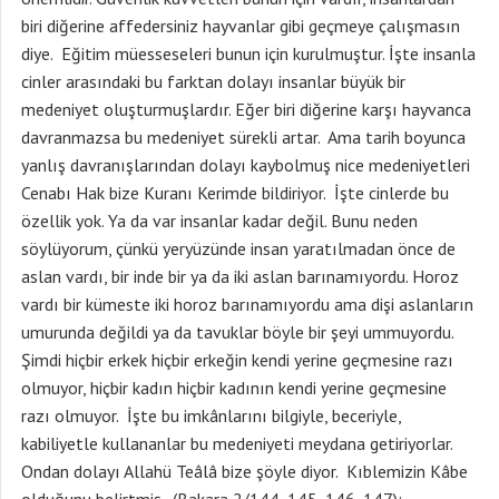
biri diğerine affedersiniz hayvanlar gibi geçmeye çalışmasın
diye. Eğitim müesseseleri bunun için kurulmuştur. İşte insanla
cinler arasındaki bu farktan dolayı insanlar büyük bir
medeniyet oluşturmuşlardır. Eğer biri diğerine karşı hayvanca
davranmazsa bu medeniyet sürekli artar. Ama tarih boyunca
yanlış davranışlarından dolayı kaybolmuş nice medeniyetleri
Cenabı Hak bize Kuranı Kerimde bildiriyor. İşte cinlerde bu
özellik yok. Ya da var insanlar kadar değil. Bunu neden
söylüyorum, çünkü yeryüzünde insan yaratılmadan önce de
aslan vardı, bir inde bir ya da iki aslan barınamıyordu. Horoz
vardı bir kümeste iki horoz barınamıyordu ama dişi aslanların
umurunda değildi ya da tavuklar böyle bir şeyi ummuyordu.
Şimdi hiçbir erkek hiçbir erkeğin kendi yerine geçmesine razı
olmuyor, hiçbir kadın hiçbir kadının kendi yerine geçmesine
razı olmuyor. İşte bu imkânlarını bilgiyle, beceriyle,
kabiliyetle kullananlar bu medeniyeti meydana getiriyorlar.
Ondan dolayı Allahü Teâlâ bize şöyle diyor. Kıblemizin Kâbe