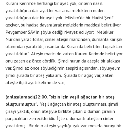
Kuranı Kerim’de herhangi bir ayet yok, cinlerin nasıl
yaratıldığına dair ayetler var ama meleklerin neden
yaratıldığına dair bir ayet yok. Müslim’de bir Hadisi Şerif
geçiyor, bu hadise dayanılarak meleklerin maddesi belirtiliyor.
Peygamber SAV’in şöyle dediği rivayet ediliyor; “Melekler
Nur’dan yaratıldılar, cinler ateşin maricinden, dumanla karışık
olanından yaratıldı, insanlar da Kuran’da belirtilen topraktan
yaratıldılar”. Ateşin marici de zaten Kuranı Kerimde belirtiyor,
onu zaten az önce gördük. Şimdi nurun da ateşle bir alakası
var. Şimdi az önce söylediğimin tespiti açısından, söyleyelim,
şimdi şurada bir ateş yakalım. Şurada bir ağaç var, zaten
ateşle ilgili ayeti kelime de var;
(anlaşılamadı)22:00.
“sizin için yeşil ağaçtan bir ateş
oluşturmuştur”.
Yeşil ağaçtan bir ateş oluşturması, şimdi
çırayı yaktık, onun ateşiyle birlikte çıkan o duman çıranın
parçacıkları zerrecikleridir. İşte o dumanlı ateşten cinler
yaratılmış. Bir de o ateşin yaydığı ışık var, mesela burayı bir