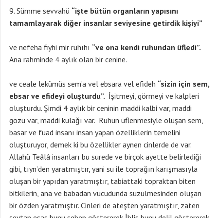
Sümme sevvahü
“işte bütün organların yapısını
tamamlayarak diğer insanlar seviyesine getirdik kişiyi”
ve nefeha fiyhi mir ruhıhı
“ve ona kendi ruhundan üfledi”.
Ana rahminde 4 aylık olan bir cenine.
ve ceale lekümüs sem’a vel ebsara vel efideh
“sizin için sem,
ebsar ve efideyi oluşturdu”.
İşitmeyi, görmeyi ve kalpleri
oluşturdu. Şimdi 4 aylık bir ceninin maddi kalbi var, maddi
gözü var, maddi kulağı var. Ruhun üflenmesiyle oluşan sem,
basar ve fuad insanı insan yapan özelliklerin temelini
oluşturuyor, demek ki bu özellikler aynen cinlerde de var.
Allahü Teâlâ insanları bu surede ve birçok ayette belirlediği
gibi, tıyn’den yaratmıştır, yani su ile toprağın karışmasıyla
oluşan bir yapıdan yaratmıştır, tabiattaki topraktan biten
bitkilerin, ana ve babadan vücudunda süzülmesinden oluşan
bir özden yaratmıştır. Cinleri de ateşten yaratmıştır, zaten
şeytan esas bunu sebep göstererek İblis bunu delil göstererek