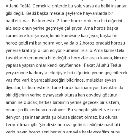
Allahü Teâlâ. Demek ki cinlerde bu yok, varsa da belki insanlar
gibi değil. Belki başka mesela şeylerde hayvanlarda bir
halifelik var. Bir kümeste 2 tane horoz oldu mu biri diğerini
alt edip onun yerine geçmeye çalışıyor. Ama horoz başka
kümeslere karışmıyor, kendi kümesine karışıyor, başka bir
horoz geldi mi barındırmıyor, ya da o 2.horoz oradaki horozu
yenerse krallığı o ilan ediyor, kümesin reisi o. Ama kümesteki
tavukların umurunda bile değil o horozlar arası kavga, kim ne
yaparsa yapsın onlar kendi keyiflerinde. Fakat Allahü Teâlâ
yeryüzünde kadınıyla erkeğiyle biri diğerinin yerine geçebilecek
vasıfta varlık yaratabileceğini bildirince, melekler eyvah
diyorlar, bir kümeste iki tane horoz barınamıyor, tavuklar da
biri diğerinin yerine oynayacak olursa kan gövdeyi götürür
aman ne olacak, herkes birbirinin yerine geçecek bir sistem,
onun için ilk korkuları o oluyor. Bu sebeple şiddet ve terör
deniyor, işte insanlarda şu olursa şiddet olmaz, bu olursa
terör olmaz gibi. Şimdi siz horoza gelin istediğiniz nasihati
verin, sayın horoz seni her gün arpayla besleyeceğim, şunu