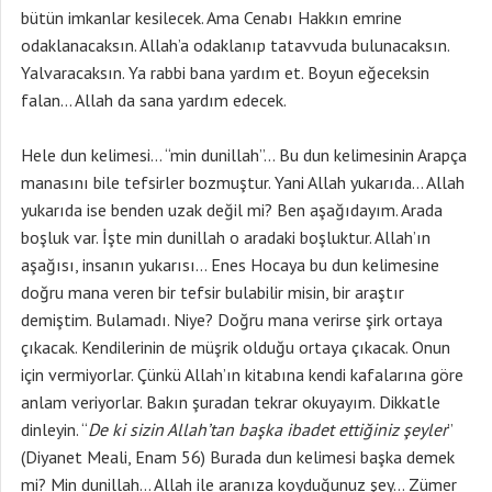
bütün imkanlar kesilecek. Ama Cenabı Hakkın emrine
odaklanacaksın. Allah’a odaklanıp tatavvuda bulunacaksın.
Yalvaracaksın. Ya rabbi bana yardım et. Boyun eğeceksin
falan… Allah da sana yardım edecek.
Hele dun kelimesi… “min dunillah”… Bu dun kelimesinin Arapça
manasını bile tefsirler bozmuştur. Yani Allah yukarıda… Allah
yukarıda ise benden uzak değil mi? Ben aşağıdayım. Arada
boşluk var. İşte min dunillah o aradaki boşluktur. Allah’ın
aşağısı, insanın yukarısı… Enes Hocaya bu dun kelimesine
doğru mana veren bir tefsir bulabilir misin, bir araştır
demiştim. Bulamadı. Niye? Doğru mana verirse şirk ortaya
çıkacak. Kendilerinin de müşrik olduğu ortaya çıkacak. Onun
için vermiyorlar. Çünkü Allah’ın kitabına kendi kafalarına göre
anlam veriyorlar. Bakın şuradan tekrar okuyayım. Dikkatle
dinleyin. “
De ki sizin Allah’tan başka ibadet ettiğiniz şeyler
”
(Diyanet Meali, Enam 56) Burada dun kelimesi başka demek
mi? Min dunillah… Allah ile aranıza koyduğunuz şey… Zümer