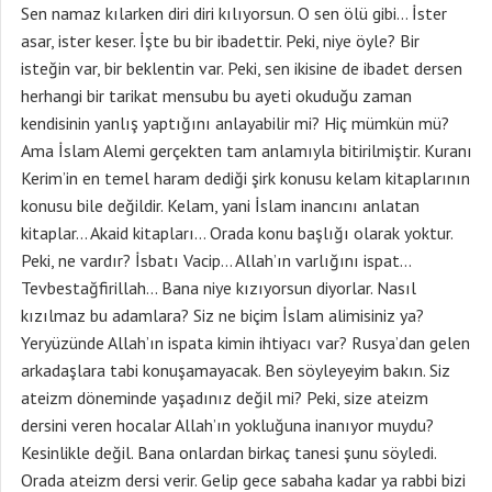
Sen namaz kılarken diri diri kılıyorsun. O sen ölü gibi… İster
asar, ister keser. İşte bu bir ibadettir. Peki, niye öyle? Bir
isteğin var, bir beklentin var. Peki, sen ikisine de ibadet dersen
herhangi bir tarikat mensubu bu ayeti okuduğu zaman
kendisinin yanlış yaptığını anlayabilir mi? Hiç mümkün mü?
Ama İslam Alemi gerçekten tam anlamıyla bitirilmiştir. Kuranı
Kerim’in en temel haram dediği şirk konusu kelam kitaplarının
konusu bile değildir. Kelam, yani İslam inancını anlatan
kitaplar… Akaid kitapları… Orada konu başlığı olarak yoktur.
Peki, ne vardır? İsbatı Vacip… Allah’ın varlığını ispat…
Tevbestağfirillah… Bana niye kızıyorsun diyorlar. Nasıl
kızılmaz bu adamlara? Siz ne biçim İslam alimisiniz ya?
Yeryüzünde Allah’ın ispata kimin ihtiyacı var? Rusya’dan gelen
arkadaşlara tabi konuşamayacak. Ben söyleyeyim bakın. Siz
ateizm döneminde yaşadınız değil mi? Peki, size ateizm
dersini veren hocalar Allah’ın yokluğuna inanıyor muydu?
Kesinlikle değil. Bana onlardan birkaç tanesi şunu söyledi.
Orada ateizm dersi verir. Gelip gece sabaha kadar ya rabbi bizi