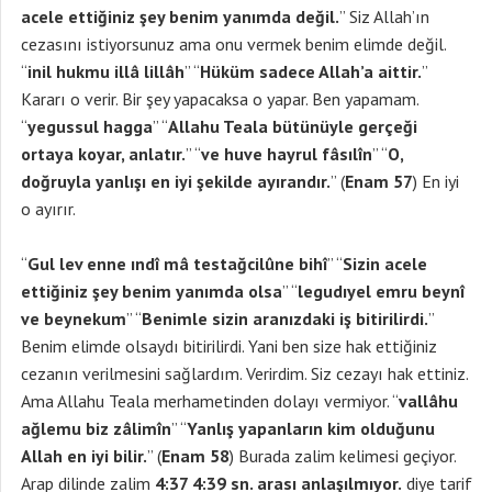
acele ettiğiniz şey benim yanımda değil.
” Siz Allah’ın
cezasını istiyorsunuz ama onu vermek benim elimde değil.
“
inil hukmu illâ lillâh
” “
Hüküm sadece Allah’a aittir.
”
Kararı o verir. Bir şey yapacaksa o yapar. Ben yapamam.
“
yegussul hagga
” “
Allahu Teala bütünüyle gerçeği
ortaya koyar, anlatır.
” “
ve huve hayrul fâsılîn
” “
O,
doğruyla yanlışı en iyi şekilde ayırandır.
” (
Enam 57
) En iyi
o ayırır.
“
Gul lev enne ındî mâ testağcilûne bihî
” “
Sizin acele
ettiğiniz şey benim yanımda olsa
” “
legudıyel emru beynî
ve beynekum
” “
Benimle sizin aranızdaki iş bitirilirdi.
”
Benim elimde olsaydı bitirilirdi. Yani ben size hak ettiğiniz
cezanın verilmesini sağlardım. Verirdim. Siz cezayı hak ettiniz.
Ama Allahu Teala merhametinden dolayı vermiyor. “
vallâhu
ağlemu biz zâlimîn
” “
Yanlış yapanların kim olduğunu
Allah en iyi bilir.
” (
Enam 58
) Burada zalim kelimesi geçiyor.
Arap dilinde zalim
4:37 4:39 sn. arası anlaşılmıyor.
diye tarif