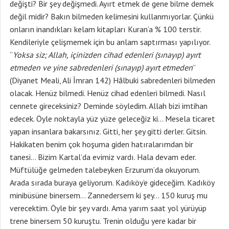
değişti? Bir şey değişmedi. Ayırt etmek de gene bilme demek
değil midir? Bakın bilmeden kelimesini kullanmıyorlar. Çünkü
onların inandıkları kelam kitapları Kuran’a % 100 terstir.
Kendileriyle çelişmemek için bu anlam saptırması yapılıyor.
“
Yoksa siz; Allah, içinizden cihad edenleri (sınayıp) ayırt
etmeden ve yine sabredenleri (sınayıp) ayırt etmeden
”
(Diyanet Meali, Ali İmran 142) Hâlbuki sabredenleri bilmeden
olacak. Henüz bilmedi. Henüz cihad edenleri bilmedi. Nasıl
cennete gireceksiniz? Deminde söyledim. Allah bizi imtihan
edecek. Öyle noktayla yüz yüze geleceğiz ki… Mesela ticaret
yapan insanlara bakarsınız. Gitti, her şey gitti derler. Gitsin.
Hakikaten benim çok hoşuma giden hatıralarımdan bir
tanesi… Bizim Kartal’da evimiz vardı. Hala devam eder.
Müftülüğe gelmeden talebeyken Erzurum’da okuyorum.
Arada sırada buraya geliyorum. Kadıköy’e gideceğim. Kadıköy
minibüsüne binersem… Zannedersem ki şey… 150 kuruş mu
verecektim. Öyle bir şey vardı. Ama yarım saat yol yürüyüp
trene binersem 50 kuruştu. Trenin olduğu yere kadar bir