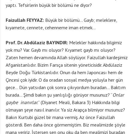
yaptı. Tefsirlerin büyük bir bölümü ne diyor?
Faizullah FEYYAZ:
Büyük bir bölümü… Gayb; meleklere,
kıyamete, cennete, cehenneme iman etmek…
Prof. Dr. Abdülaziz BAYINDIR:
Melekler hakkında bilgimiz
yok mu? Var. Gayb mı oluyor? Kıyamet gayb mı oluyor?
Zaten hemen devamında Allah söylüyor. Faizullah kardeşimiz
Afganistanlıdır. Bizim Farsça sitenin yöneticisidir. Abdülaziz
Beyde Doğu Türkistanlıdır. Onun da hem Japoncası hem de
Çincesi çok iyidir. O da oradan sosyal medya yoluyla her gün
gece… Dün yatsıdan çok sonra çıkıyordum buradan… Baktım
burada… Şimdi bakın şu yanlışlığı görüyor musunuz? “
Onlar
gaybe inanırlar.
” (Diyanet Meali, Bakara 3) Hakkında bilgi
olmayan şeye nasıl inanılır. Ya siz Arapça bilmiyor musunuz?
Bakın Kurtubi güzel bir mana vermiş. Az önce Faizullah
gösterdi. Ben daha önce görmemiştim. Biz mealimizde şöyle
mana veririz. İstersen sen onu oku da ben mealimizi buradan