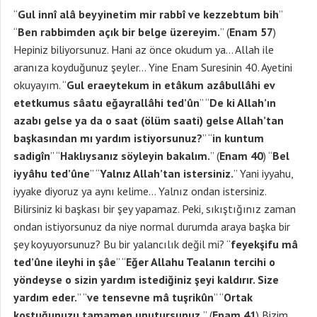
“
Gul innî alâ beyyinetim mir rabbî ve kezzebtum bih
”
“
Ben rabbimden açık bir belge üzereyim.
” (
Enam 57
)
Hepiniz biliyorsunuz. Hani az önce okudum ya… Allah ile
aranıza koyduğunuz şeyler… Yine Enam Suresinin 40. Ayetini
okuyayım. “
Gul eraeytekum in etâkum azâbullâhi ev
etetkumus sâatu eğayrallâhi ted’ûn
” “
De ki Allah’ın
azabı gelse ya da o saat (ölüm saati) gelse Allah’tan
başkasından mı yardım istiyorsunuz?
” “
in kuntum
sadigîn
” “
Haklıysanız söyleyin bakalım.
” (
Enam 40
) “
Bel
iyyâhu ted’ûne
” “
Yalnız Allah’tan istersiniz.
” Yani iyyahu,
iyyake diyoruz ya aynı kelime… Yalnız ondan istersiniz.
Bilirsiniz ki başkası bir şey yapamaz. Peki, sıkıştığınız zaman
ondan istiyorsunuz da niye normal durumda araya başka bir
şey koyuyorsunuz? Bu bir yalancılık değil mi? “
feyekşifu mâ
ted’ûne ileyhi in şâe
” “
Eğer Allahu Tealanın tercihi o
yöndeyse o sizin yardım istediğiniz şeyi kaldırır. Size
yardım eder.
” “
ve tensevne mâ tuşrikûn
” “
Ortak
koştuğunuzu tamamen unutursunuz.
” (
Enam 41
) Bizim