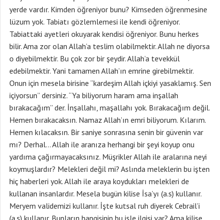
yerde vardır. Kimden öğreniyor bunu? Kimseden öğrenmesine
lüzum yok. Tabiatı gözlemlemesi ile kendi öğreniyor.
Tabiattaki ayetleri okuyarak kendisi öğreniyor. Bunu herkes
bilir. Ama zor olan Allah’a teslim olabilmektir. Allah ne diyorsa
o diyebilmektir. Bu çok zor bir şeydir. Allah’a tevekkül
edebilmektir. Yani tamamen Allah’ın emrine girebilmektir.
Onun için mesela birisine “kardeşim Allah içkiyi yasaklamış. Sen
içiyorsun” dersiniz. “Ya biliyorum haram ama inşallah
bırakacağım” der. İnşallahı, maşallahı yok. Bırakacağım değil.
Hemen bırakacaksın. Namaz Allah’ın emri biliyorum. Kılarım.
Hemen kılacaksın. Bir saniye sonrasına senin bir güvenin var
mı? Derhal… Allah ile aranıza herhangi bir şeyi koyup onu
yardıma çağırmayacaksınız. Müşrikler Allah ile aralarına neyi
koymuşlardır? Melekleri değil mi? Aslında meleklerin bu işten
hiç haberleri yok. Allah ile araya koydukları melekleri de
kullanan insanlardır. Mesela bugün kilise İsa’yı (a.s) kullanır.
Meryem validemizi kullanır. İşte kutsal ruh diyerek Cebrail’i
(a.s) kullanır. Bunların hangisinin bu işle ilgisi var? Ama kilise