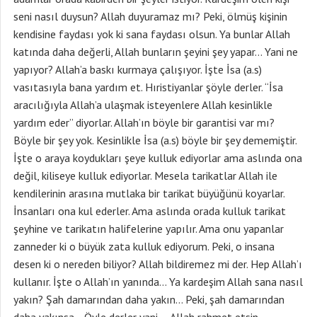
seni nasıl duysun? Allah duyuramaz mı? Peki, ölmüş kişinin
kendisine faydası yok ki sana faydası olsun. Ya bunlar Allah
katında daha değerli, Allah bunların şeyini şey yapar… Yani ne
yapıyor? Allah’a baskı kurmaya çalışıyor. İşte İsa (a.s)
vasıtasıyla bana yardım et. Hıristiyanlar şöyle derler. “İsa
aracılığıyla Allah’a ulaşmak isteyenlere Allah kesinlikle
yardım eder” diyorlar. Allah’ın böyle bir garantisi var mı?
Böyle bir şey yok. Kesinlikle İsa (a.s) böyle bir şey dememiştir.
İşte o araya koydukları şeye kulluk ediyorlar ama aslında ona
değil, kiliseye kulluk ediyorlar. Mesela tarikatlar Allah ile
kendilerinin arasına mutlaka bir tarikat büyüğünü koyarlar.
İnsanları ona kul ederler. Ama aslında orada kulluk tarikat
şeyhine ve tarikatın halifelerine yapılır. Ama onu yapanlar
zanneder ki o büyük zata kulluk ediyorum. Peki, o insana
desen ki o nereden biliyor? Allah bildiremez mi der. Hep Allah’ı
kullanır. İşte o Allah’ın yanında… Ya kardeşim Allah sana nasıl
yakın? Şah damarından daha yakın… Peki, şah damarından