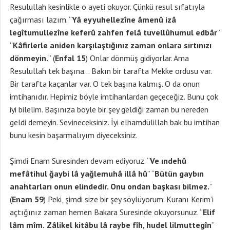
Resulullah kesinlikle o ayeti okuyor. Çünkü resul sıfatıyla
çağırması lazım. “
Yâ eyyuhellezîne âmenû izâ
legîtumullezîne keferû zahfen felâ tuvellûhumul edbâr
”
“
Kâfirlerle aniden karşılaştığınız zaman onlara sırtınızı
dönmeyin.
” (
Enfal 15
) Onlar dönmüş gidiyorlar. Ama
Resulullah tek başına… Bakın bir tarafta Mekke ordusu var.
Bir tarafta kaçanlar var. O tek başına kalmış. O da onun
imtihanıdır. Hepimiz böyle imtihanlardan geçeceğiz. Bunu çok
iyi bilelim. Başınıza böyle bir şey geldiği zaman bu nereden
geldi demeyin. Sevineceksiniz. İyi elhamdülillah bak bu imtihan
bunu kesin başarmalıyım diyeceksiniz.
Şimdi Enam Suresinden devam ediyoruz. “
Ve ındehû
mefâtihul ğaybi lâ yağlemuhâ illâ hû
” “
Bütün gaybın
anahtarları onun elindedir. Onu ondan başkası bilmez.
”
(
Enam 59
) Peki, şimdi size bir şey söylüyorum. Kuranı Kerim’i
açtığınız zaman hemen Bakara Suresinde okuyorsunuz. “
Elif
lâm mîm.
Zâlikel kitâbu lâ raybe fîh, hudel lilmuttegîn
”