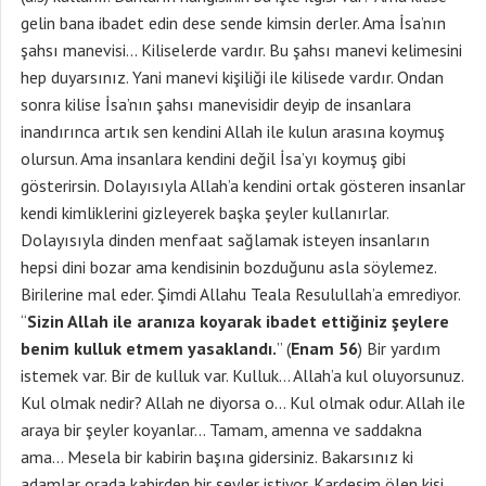
gelin bana ibadet edin dese sende kimsin derler. Ama İsa’nın
şahsı manevisi… Kiliselerde vardır. Bu şahsı manevi kelimesini
hep duyarsınız. Yani manevi kişiliği ile kilisede vardır. Ondan
sonra kilise İsa’nın şahsı manevisidir deyip de insanlara
inandırınca artık sen kendini Allah ile kulun arasına koymuş
olursun. Ama insanlara kendini değil İsa’yı koymuş gibi
gösterirsin. Dolayısıyla Allah’a kendini ortak gösteren insanlar
kendi kimliklerini gizleyerek başka şeyler kullanırlar.
Dolayısıyla dinden menfaat sağlamak isteyen insanların
hepsi dini bozar ama kendisinin bozduğunu asla söylemez.
Birilerine mal eder. Şimdi Allahu Teala Resulullah’a emrediyor.
“
Sizin Allah ile aranıza koyarak ibadet ettiğiniz şeylere
benim kulluk etmem yasaklandı.
” (
Enam 56
) Bir yardım
istemek var. Bir de kulluk var. Kulluk… Allah’a kul oluyorsunuz.
Kul olmak nedir? Allah ne diyorsa o… Kul olmak odur. Allah ile
araya bir şeyler koyanlar… Tamam, amenna ve saddakna
ama… Mesela bir kabirin başına gidersiniz. Bakarsınız ki
adamlar orada kabirden bir şeyler istiyor. Kardeşim ölen kişi