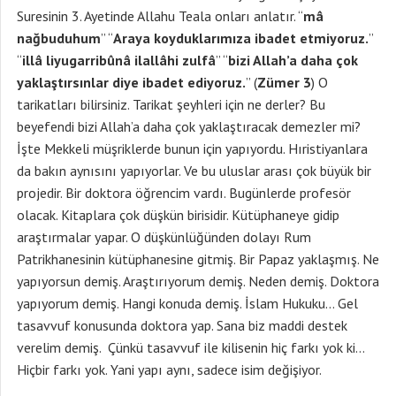
Suresinin 3. Ayetinde Allahu Teala onları anlatır. “
mâ
nağbuduhum
” “
Araya koyduklarımıza ibadet etmiyoruz.
”
“
illâ liyugarribûnâ ilallâhi zulfâ
” “
bizi Allah’a daha çok
yaklaştırsınlar diye ibadet ediyoruz.
” (
Zümer 3
) O
tarikatları bilirsiniz. Tarikat şeyhleri için ne derler? Bu
beyefendi bizi Allah’a daha çok yaklaştıracak demezler mi?
İşte Mekkeli müşriklerde bunun için yapıyordu. Hıristiyanlara
da bakın aynısını yapıyorlar. Ve bu uluslar arası çok büyük bir
projedir. Bir doktora öğrencim vardı. Bugünlerde profesör
olacak. Kitaplara çok düşkün birisidir. Kütüphaneye gidip
araştırmalar yapar. O düşkünlüğünden dolayı Rum
Patrikhanesinin kütüphanesine gitmiş. Bir Papaz yaklaşmış. Ne
yapıyorsun demiş. Araştırıyorum demiş. Neden demiş. Doktora
yapıyorum demiş. Hangi konuda demiş. İslam Hukuku… Gel
tasavvuf konusunda doktora yap. Sana biz maddi destek
verelim demiş. Çünkü tasavvuf ile kilisenin hiç farkı yok ki…
Hiçbir farkı yok. Yani yapı aynı, sadece isim değişiyor.