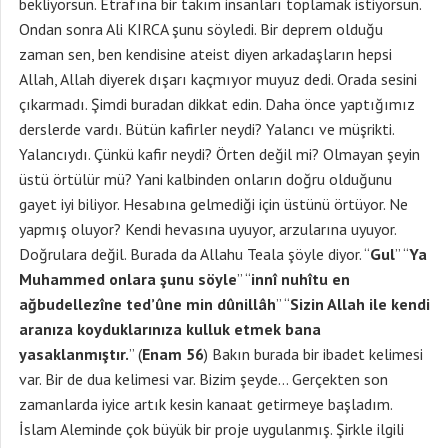
bekliyorsun. Etrafına bir takım insanları toplamak istiyorsun.
Ondan sonra Ali KIRCA şunu söyledi. Bir deprem olduğu
zaman sen, ben kendisine ateist diyen arkadaşların hepsi
Allah, Allah diyerek dışarı kaçmıyor muyuz dedi. Orada sesini
çıkarmadı. Şimdi buradan dikkat edin. Daha önce yaptığımız
derslerde vardı. Bütün kafirler neydi? Yalancı ve müşrikti.
Yalancıydı. Çünkü kafir neydi? Örten değil mi? Olmayan şeyin
üstü örtülür mü? Yani kalbinden onların doğru olduğunu
gayet iyi biliyor. Hesabına gelmediği için üstünü örtüyor. Ne
yapmış oluyor? Kendi hevasına uyuyor, arzularına uyuyor.
Doğrulara değil. Burada da Allahu Teala şöyle diyor. “
Gul
” “
Ya
Muhammed
onlara şunu söyle
” “
innî nuhîtu en
ağbudellezîne ted’ûne min dûnillâh
” “
Sizin Allah ile kendi
aranıza koyduklarınıza kulluk etmek bana
yasaklanmıştır.
” (
Enam 56
) Bakın burada bir ibadet kelimesi
var. Bir de dua kelimesi var. Bizim şeyde… Gerçekten son
zamanlarda iyice artık kesin kanaat getirmeye başladım.
İslam Aleminde çok büyük bir proje uygulanmış. Şirkle ilgili