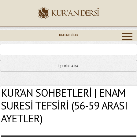
İsminiz (*)
KATEGORILER
Epostanız (*)
KUR’AN SOHBETLERİ | ENAM
Yaşadığınız Hatanın Ayrıntıları
SURESİ TEFSİRİ (56-59 ARASI
AYETLER)
Bağlantıyı Gönderin