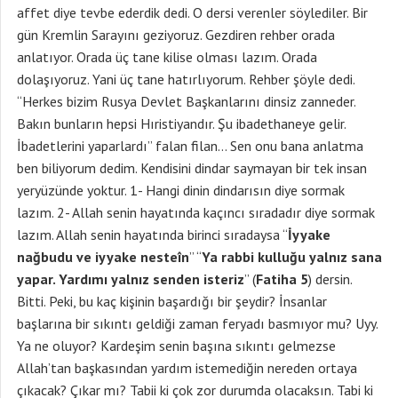
affet diye tevbe ederdik dedi. O dersi verenler söylediler. Bir
gün Kremlin Sarayını geziyoruz. Gezdiren rehber orada
anlatıyor. Orada üç tane kilise olması lazım. Orada
dolaşıyoruz. Yani üç tane hatırlıyorum. Rehber şöyle dedi.
“Herkes bizim Rusya Devlet Başkanlarını dinsiz zanneder.
Bakın bunların hepsi Hıristiyandır. Şu ibadethaneye gelir.
İbadetlerini yaparlardı” falan filan… Sen onu bana anlatma
ben biliyorum dedim. Kendisini dindar saymayan bir tek insan
yeryüzünde yoktur. 1- Hangi dinin dindarısın diye sormak
lazım. 2- Allah senin hayatında kaçıncı sıradadır diye sormak
lazım. Allah senin hayatında birinci sıradaysa “
İyyake
nağbudu ve iyyake nesteîn
” “
Ya rabbi kulluğu yalnız sana
yapar. Yardımı yalnız senden isteriz
” (
Fatiha 5
) dersin.
Bitti. Peki, bu kaç kişinin başardığı bir şeydir? İnsanlar
başlarına bir sıkıntı geldiği zaman feryadı basmıyor mu? Uyy.
Ya ne oluyor? Kardeşim senin başına sıkıntı gelmezse
Allah’tan başkasından yardım istemediğin nereden ortaya
çıkacak? Çıkar mı? Tabii ki çok zor durumda olacaksın. Tabi ki