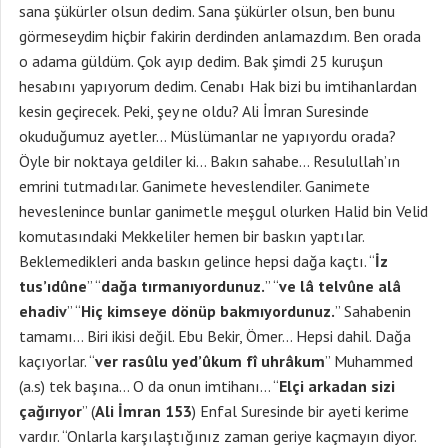
sana şükürler olsun dedim. Sana şükürler olsun, ben bunu
görmeseydim hiçbir fakirin derdinden anlamazdım. Ben orada
o adama güldüm. Çok ayıp dedim. Bak şimdi 25 kuruşun
hesabını yapıyorum dedim. Cenabı Hak bizi bu imtihanlardan
kesin geçirecek. Peki, şey ne oldu? Ali İmran Suresinde
okuduğumuz ayetler… Müslümanlar ne yapıyordu orada?
Öyle bir noktaya geldiler ki… Bakın sahabe… Resulullah’ın
emrini tutmadılar. Ganimete heveslendiler. Ganimete
heveslenince bunlar ganimetle meşgul olurken Halid bin Velid
komutasındaki Mekkeliler hemen bir baskın yaptılar.
Beklemedikleri anda baskın gelince hepsi dağa kaçtı. “
İz
tus’ıdûne
” “
dağa tırmanıyordunuz.
” “
ve lâ telvûne alâ
ehadiv
” “
Hiç kimseye dönüp bakmıyordunuz.
” Sahabenin
tamamı… Biri ikisi değil. Ebu Bekir, Ömer… Hepsi dahil. Dağa
kaçıyorlar. “
ver rasûlu yed’ûkum fî uhrâkum
” Muhammed
(a.s) tek başına… O da onun imtihanı… “
Elçi arkadan sizi
çağırıyor
” (
Ali İmran 153
) Enfal Suresinde bir ayeti kerime
vardır. “Onlarla karşılaştığınız zaman geriye kaçmayın diyor.