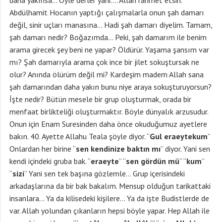
daha yakınsa… Öyle derler yani…. Allah rahmet etsin.
Abdülhamit Hocanın yaptığı çalışmalarla onun şah damarı
değil, sinir uçları manasına… Hadi şah damarı diyelim. Tamam,
şah damarı nedir? Boğazımda… Peki, şah damarım ile benim
arama girecek şey beni ne yapar? Öldürür. Yaşama şansım var
mı? Şah damarıyla arama çok ince bir jilet sokuştursak ne
olur? Anında ölürüm değil mi? Kardeşim madem Allah sana
şah damarından daha yakın bunu niye araya sokuşturuyorsun?
İşte nedir? Bütün mesele bir grup oluşturmak, orada bir
menfaat birlikteliği oluşturmaktır. Böyle dünyalık arzusudur.
Onun için Enam Suresinden daha önce okuduğumuz ayetlere
bakın. 40. Ayette Allahu Teala şöyle diyor. “
Gul eraeytekum
”
Onlardan her birine “
sen kendinize baktın mı
” diyor. Yani sen
kendi içindeki gruba bak. “
eraeyte
” “
sen gördün mü
” “
kum
”
“
sizi
” Yani sen tek başına gözlemle… Grup içerisindeki
arkadaşlarına da bir bak bakalım. Mensup olduğun tarikattaki
insanlara… Ya da kilisedeki kişilere… Ya da işte Budistlerde de
var. Allah yolundan çıkanların hepsi böyle yapar. Hep Allah ile