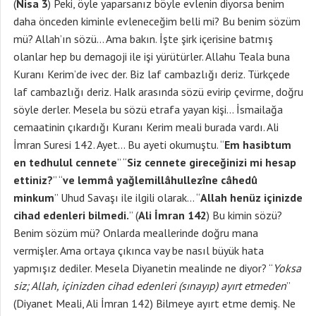
(
Nisa 3
) Peki, öyle yaparsanız böyle evlenin diyorsa benim
daha önceden kiminle evleneceğim belli mi? Bu benim sözüm
mü? Allah’ın sözü… Ama bakın. İşte şirk içerisine batmış
olanlar hep bu demagoji ile işi yürütürler. Allahu Teala buna
Kuranı Kerim’de ivec der. Biz laf cambazlığı deriz. Türkçede
laf cambazlığı deriz. Halk arasında sözü evirip çevirme, doğru
söyle derler. Mesela bu sözü etrafa yayan kişi… İsmailağa
cemaatinin çıkardığı Kuranı Kerim meali burada vardı. Ali
İmran Suresi 142. Ayet… Bu ayeti okumuştu. “
Em hasibtum
en tedhulul cennete
” “
Siz cennete gireceğinizi mi hesap
ettiniz?
” “
ve lemmâ yağlemillâhullezîne câhedû
minkum
” Uhud Savaşı ile ilgili olarak… “
Allah henüz içinizde
cihad edenleri bilmedi.
” (
Ali İmran 142
) Bu kimin sözü?
Benim sözüm mü? Onlarda meallerinde doğru mana
vermişler. Ama ortaya çıkınca vay be nasıl büyük hata
yapmışız dediler. Mesela Diyanetin mealinde ne diyor? “
Yoksa
siz; Allah, içinizden cihad edenleri (sınayıp) ayırt etmeden
”
(Diyanet Meali, Ali İmran 142) Bilmeye ayırt etme demiş. Ne