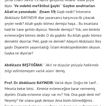
diyor. “
Ve ındehû mefâtihul ğaybi
” “
Gaybın anahtarları
Allah’ın yanındadır.
” (
Enam 59
) Gayb nedir? İnternete
Abdülaziz BAYINDIR diye yazarsanız karşınıza ilk çıkacak
şeyler nedir? Allah gaybı bilmez demişiz haşa… Bu insanlara
hadi bir tane getirin diyoruz. Nerede demişiz? Yok, sen kiminle
evleneceğini bilmez dedin. O da gaybdır. Bu Allah gaybı bilmez
demektir diyorlar. Peki, gayb ne demek? Adaşım Abdülaziz Bey
gaybı Diyanetin yayaınladığı İslam Ansiklopedisinden okusun.
Gayba ne diyorlar?
Abdülaziz BEŞTOĞRAK:
“
Akıl ve duyular yoluyla hakkında
bilgi edinilemeyen varlık alanı
” demiş.
Prof. Dr. Abdülaziz BAYINDIR:
Varlık diyor. Doğru bir tarif…
Mesela bekar birisi… Kiminle evleneceğine karar vermemiş
diyelim. Orada evlenme olayı var mı? Yok. Ona gayb denir mi?
Neymiş? Var olana gayb deniyor. Ama bizim bilmediğimiz…