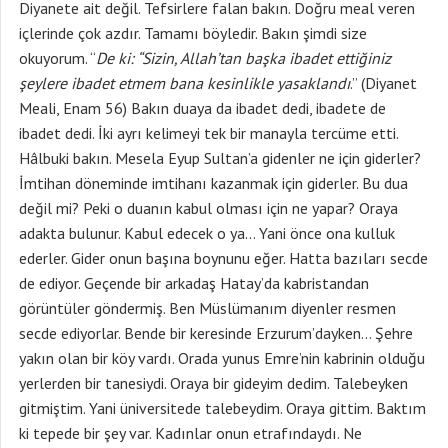
Diyanete ait değil. Tefsirlere falan bakın. Doğru meal veren
içlerinde çok azdır. Tamamı böyledir. Bakın şimdi size
okuyorum. “
De ki: “Sizin, Allah’tan başka ibadet ettiğiniz
şeylere ibadet etmem bana kesinlikle yasaklandı
.” (Diyanet
Meali, Enam 56) Bakın duaya da ibadet dedi, ibadete de
ibadet dedi. İki ayrı kelimeyi tek bir manayla tercüme etti.
Hâlbuki bakın. Mesela Eyup Sultan’a gidenler ne için giderler?
İmtihan döneminde imtihanı kazanmak için giderler. Bu dua
değil mi? Peki o duanın kabul olması için ne yapar? Oraya
adakta bulunur. Kabul edecek o ya… Yani önce ona kulluk
ederler. Gider onun başına boynunu eğer. Hatta bazıları secde
de ediyor. Geçende bir arkadaş Hatay’da kabristandan
görüntüler göndermiş. Ben Müslümanım diyenler resmen
secde ediyorlar. Bende bir keresinde Erzurum’dayken… Şehre
yakın olan bir köy vardı. Orada yunus Emre’nin kabrinin olduğu
yerlerden bir tanesiydi. Oraya bir gideyim dedim. Talebeyken
gitmiştim. Yani üniversitede talebeydim. Oraya gittim. Baktım
ki tepede bir şey var. Kadınlar onun etrafındaydı. Ne