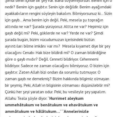
Şimdi senin içinde bir şey var. Bana söylemiyorsun. Benim için o
nedir? Benim için gaybtır. Senin için değildir. Benim ayağımdaki
ayakkabıların rengini söyleyin bakalım. Bilmiyorsunuz ki… Sizin
için gayb… Ama benim için değil. Peki, mesela şu toprağın
altında ne var? Şurada yürüyoruz. Altta ne var? Hepimiz için
gayb değil mi? Peki, göklerde ne var? Yerde ne var? Şimdi
şurada bugün, bizim vücudumuzun içerisindeki bütün
ayrıntıları bilme imkânı var mı? Mesela kıyamet diye bir şey
olacağını Cenabı Hak bize bildirdi mi? O zaman bildirdiğine
göre o gayb mıdır? Değil. Cenneti bildiriyor. Cehennemi
bildiriyor. Sadece ne zaman olacağını bilmiyoruz. O bizim için
gaybtır. Zaten Allah bizi ondan da sorumlu tutmuyor. O
zaman gayb ne demekmiş? Bizim hakkında bilgimiz olmayan
bir şeymiş. Peki, Allah’ın bilgisinin olmaması düşünülebilir mi?
Çünkü her şeyi yaratan odur. Peki, bu vesileyle şey yapalım.
Allahu Teala şöyle diyor. “
Hurrimet aleykum
ummehâtukum ve benâtukum ve ehavâtukum ve
ammâtukum ve hâlâtukum…
” “
Annelerinizle