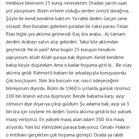
minibüse binersem 25 kuruş verecektim. Oradan yarım saat
yol yürüyorum. Bizim evlerin olduğu yerden cevizli durağına…
Şöyle bir kendi kendime baktım. Ya rabbi dedim. Geçen sene
olsaydı. Ben buradan giderken şuradan bir taksi parası falan
filan hiçbir şey aklıma gelmezdi. Kaç lira araba… Al tamam
derdim. Arabayı satın alıp giderdim. Taksi bile aklımdan
geçmezdi. Ne ki yani? Ama bugün 25 kuruşun hesabını
yapıyorum. Allah Allah şuraya bak diyorum. Kendi kendime
bakıp böyle düşündüm. Ama o kadar hoşuma gitti ki… Bir olay
aklıma geldi. Rahmetli babam bir arkadaşıyla konuşuyordu.
Çok borçluyum, 3bin lira borcum var, nasıl ödeyeceğimi
bilmiyorum diyordu. Bizim de 1960’lı yıllarda günlük ciromuz
100 bin liranın altına düşmüyor. Bende babama karşı ayıp
olmasın diye dışarıya çıkıp güldüm. Şu adama bak, ayıp ya 3
bin lira için söylenir mi dedim. Sonra aklıma geldi ki biz yüksek
maaş veriyoruz. En yüksek maaş alan adam 300 lira maaş
alıyordu. Yani biz elimizdeki paraya bakıyoruz. Cenabı Hakkın
o imtihanı gerçekten çok hoşuma gitmişti. Orada ya rabbi