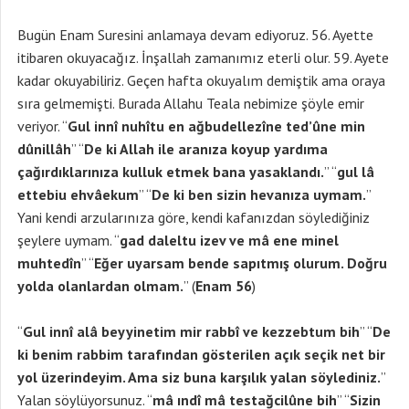
Bugün Enam Suresini anlamaya devam ediyoruz. 56. Ayette
itibaren okuyacağız. İnşallah zamanımız eterli olur. 59. Ayete
kadar okuyabiliriz. Geçen hafta okuyalım demiştik ama oraya
sıra gelmemişti. Burada Allahu Teala nebimize şöyle emir
veriyor. “
Gul innî nuhîtu en ağbudellezîne ted’ûne min
dûnillâh
” “
De ki Allah ile aranıza koyup yardıma
çağırdıklarınıza kulluk etmek bana yasaklandı.
” “
gul lâ
ettebiu ehvâekum
” “
De ki ben sizin hevanıza uymam.
”
Yani kendi arzularınıza göre, kendi kafanızdan söylediğiniz
şeylere uymam. “
gad daleltu izev ve mâ ene minel
muhtedîn
” “
Eğer uyarsam bende sapıtmış olurum. Doğru
yolda olanlardan olmam.
” (
Enam 56
)
“
Gul innî alâ beyyinetim mir rabbî ve kezzebtum bih
” “
De
ki benim rabbim tarafından gösterilen açık seçik net bir
yol üzerindeyim. Ama siz buna karşılık yalan söylediniz.
”
Yalan söylüyorsunuz. “
mâ ındî mâ testağcilûne bih
” “
Sizin