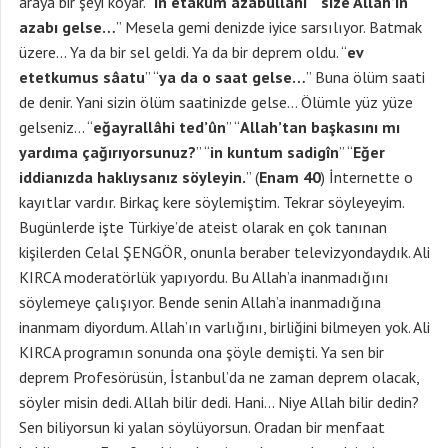
araya bir şeyi koyar. “
in etâkum azâbullâhi
” “
size Allah’ın
azabı gelse…
” Mesela gemi denizde iyice sarsılıyor. Batmak
üzere… Ya da bir sel geldi. Ya da bir deprem oldu. “
ev
etetkumus sâatu
” “
ya da o saat gelse…
” Buna ölüm saati
de denir. Yani sizin ölüm saatinizde gelse… Ölümle yüz yüze
gelseniz… “
eğayrallâhi ted’ûn
” “
Allah’tan başkasını mı
yardıma çağırıyorsunuz?
” “
in kuntum sadigîn
” “
Eğer
iddianızda haklıysanız söyleyin.
” (
Enam 40
) İnternette o
kayıtlar vardır. Birkaç kere söylemiştim. Tekrar söyleyeyim.
Bugünlerde işte Türkiye’de ateist olarak en çok tanınan
kişilerden Celal ŞENGÖR, onunla beraber televizyondaydık. Ali
KIRCA moderatörlük yapıyordu. Bu Allah’a inanmadığını
söylemeye çalışıyor. Bende senin Allah’a inanmadığına
inanmam diyordum. Allah’ın varlığını, birliğini bilmeyen yok. Ali
KIRCA programın sonunda ona şöyle demişti. Ya sen bir
deprem Profesörüsün, İstanbul’da ne zaman deprem olacak,
söyler misin dedi. Allah bilir dedi. Hani… Niye Allah bilir dedin?
Sen biliyorsun ki yalan söylüyorsun. Oradan bir menfaat