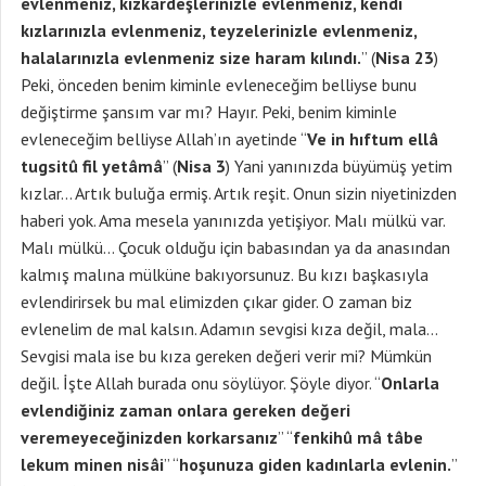
evlenmeniz, kızkardeşlerinizle evlenmeniz, kendi
kızlarınızla evlenmeniz, teyzelerinizle evlenmeniz,
halalarınızla evlenmeniz size haram kılındı.
” (
Nisa 23
)
Peki, önceden benim kiminle evleneceğim belliyse bunu
değiştirme şansım var mı? Hayır. Peki, benim kiminle
evleneceğim belliyse Allah’ın ayetinde “
Ve in hıftum ellâ
tugsitû fil yetâmâ
” (
Nisa 3
) Yani yanınızda büyümüş yetim
kızlar… Artık buluğa ermiş. Artık reşit. Onun sizin niyetinizden
haberi yok. Ama mesela yanınızda yetişiyor. Malı mülkü var.
Malı mülkü… Çocuk olduğu için babasından ya da anasından
kalmış malına mülküne bakıyorsunuz. Bu kızı başkasıyla
evlendirirsek bu mal elimizden çıkar gider. O zaman biz
evlenelim de mal kalsın. Adamın sevgisi kıza değil, mala…
Sevgisi mala ise bu kıza gereken değeri verir mi? Mümkün
değil. İşte Allah burada onu söylüyor. Şöyle diyor. “
Onlarla
evlendiğiniz zaman onlara gereken değeri
veremeyeceğinizden korkarsanız
” “
fenkihû mâ tâbe
lekum minen nisâi
” “
hoşunuza giden kadınlarla evlenin.
”