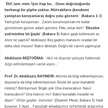
“
Elif, lam, mim. İşte itap bu… Onun doğruluğunda
herhangi bir şüphe yoktur. Müttakilere (kendisini
yanlıştan koruyanlara) doğru yolu gösterir.
” (
Bakara 1-2
)
Yanlıştan koruyorsan… Zaten korumuyorsan ne kadar
gösterirsen göster adam görmez. Peki, onlar kim? “
Ellezîne
yué’minûne bil ğaybi
” (
Bakara 3
) Bakın gayb kelimesini az
önce ne yaptık? Abdülaziz Bey gaybın manasını oradan bir
daha okur musun? Bakın dinleyin. Doğru bir tanım yapmışlar.
Abdülaziz BEŞTOĞRAK:
“
Akıl ve duyular yoluyla hakkında
bilgi edinilemeyen varlık alanı…
”
Prof. Dr. Abdülaziz BAYINDIR:
Aklınla da bilgi edinemiyorsun,
duyularla da bilgi edinemiyorsun. Böyle bir şeye inanabilir
misiniz? Bilmiyorsun. Bilgin yok. Ona inanacaksın. Nasıl
inanacaksın? Ona inanılır mı? Bakın buradaki mealde ne
diyor? “
Onlar gaybe inanırlar.
” (Diyanet Meali, Bakara 3) Hadi
buyurun. 3. Ayet… Faizullah arkadaşımız tefsirlerde araştırma