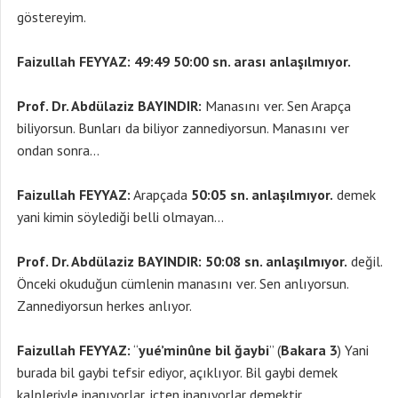
göstereyim.
Faizullah FEYYAZ:
49:49 50:00 sn. arası anlaşılmıyor.
Prof. Dr. Abdülaziz BAYINDIR:
Manasını ver. Sen Arapça
biliyorsun. Bunları da biliyor zannediyorsun. Manasını ver
ondan sonra…
Faizullah FEYYAZ:
Arapçada
50:05 sn. anlaşılmıyor.
demek
yani kimin söylediği belli olmayan…
Prof. Dr. Abdülaziz BAYINDIR:
50:08 sn. anlaşılmıyor.
değil.
Önceki okuduğun cümlenin manasını ver. Sen anlıyorsun.
Zannediyorsun herkes anlıyor.
Faizullah FEYYAZ:
“
yué’minûne bil ğaybi
” (
Bakara 3
) Yani
burada bil gaybi tefsir ediyor, açıklıyor. Bil gaybi demek
kalpleriyle inanıyorlar, içten inanıyorlar demektir.