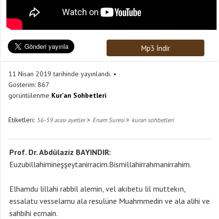
Mp3 İndir
11 Nisan 2019 tarihinde yayınlandı.
Gösterim:
867
görüntülenme
Kur'an Sohbetleri
Etiketleri:
>
>
56-59 arası ayetler
Enam Suresi
kuran sohbetleri
Prof. Dr. Abdülaziz BAYINDIR:
Euzubillahimineşşeytanirracim.Bismillahirrahmanirrahim.
Elhamdu lillahi rabbil alemin, vel akıbetu lil muttekın,
essalatu vesselamu ala resulüne Muahmmedin ve ala alihi ve
sahbihi ecmain.