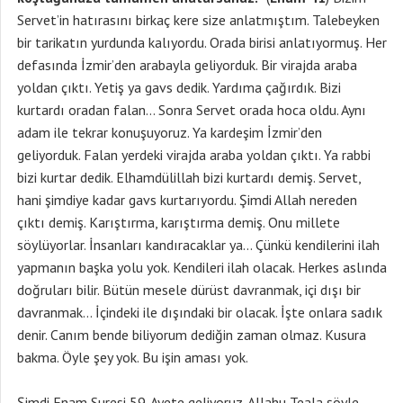
Servet’in hatırasını birkaç kere size anlatmıştım. Talebeyken
bir tarikatın yurdunda kalıyordu. Orada birisi anlatıyormuş. Her
defasında İzmir’den arabayla geliyorduk. Bir virajda araba
yoldan çıktı. Yetiş ya gavs dedik. Yardıma çağırdık. Bizi
kurtardı oradan falan… Sonra Servet orada hoca oldu. Aynı
adam ile tekrar konuşuyoruz. Ya kardeşim İzmir’den
geliyorduk. Falan yerdeki virajda araba yoldan çıktı. Ya rabbi
bizi kurtar dedik. Elhamdülillah bizi kurtardı demiş. Servet,
hani şimdiye kadar gavs kurtarıyordu. Şimdi Allah nereden
çıktı demiş. Karıştırma, karıştırma demiş. Onu millete
söylüyorlar. İnsanları kandıracaklar ya… Çünkü kendilerini ilah
yapmanın başka yolu yok. Kendileri ilah olacak. Herkes aslında
doğruları bilir. Bütün mesele dürüst davranmak, içi dışı bir
davranmak… İçindeki ile dışındaki bir olacak. İşte onlara sadık
denir. Canım bende biliyorum dediğin zaman olmaz. Kusura
bakma. Öyle şey yok. Bu işin aması yok.
Şimdi Enam Suresi 59. Ayete geliyoruz. Allahu Teala şöyle