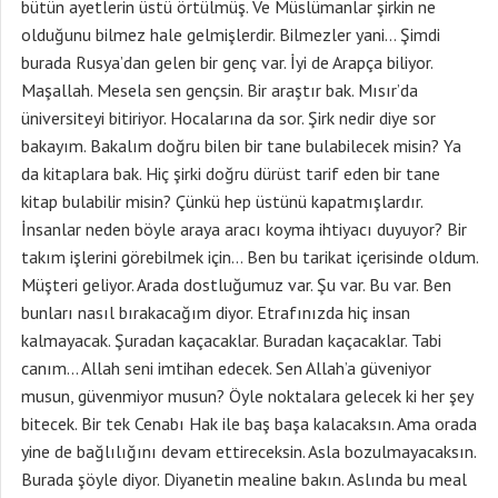
bütün ayetlerin üstü örtülmüş. Ve Müslümanlar şirkin ne
olduğunu bilmez hale gelmişlerdir. Bilmezler yani… Şimdi
burada Rusya’dan gelen bir genç var. İyi de Arapça biliyor.
Maşallah. Mesela sen gençsin. Bir araştır bak. Mısır’da
üniversiteyi bitiriyor. Hocalarına da sor. Şirk nedir diye sor
bakayım. Bakalım doğru bilen bir tane bulabilecek misin? Ya
da kitaplara bak. Hiç şirki doğru dürüst tarif eden bir tane
kitap bulabilir misin? Çünkü hep üstünü kapatmışlardır.
İnsanlar neden böyle araya aracı koyma ihtiyacı duyuyor? Bir
takım işlerini görebilmek için… Ben bu tarikat içerisinde oldum.
Müşteri geliyor. Arada dostluğumuz var. Şu var. Bu var. Ben
bunları nasıl bırakacağım diyor. Etrafınızda hiç insan
kalmayacak. Şuradan kaçacaklar. Buradan kaçacaklar. Tabi
canım… Allah seni imtihan edecek. Sen Allah’a güveniyor
musun, güvenmiyor musun? Öyle noktalara gelecek ki her şey
bitecek. Bir tek Cenabı Hak ile baş başa kalacaksın. Ama orada
yine de bağlılığını devam ettireceksin. Asla bozulmayacaksın.
Burada şöyle diyor. Diyanetin mealine bakın. Aslında bu meal