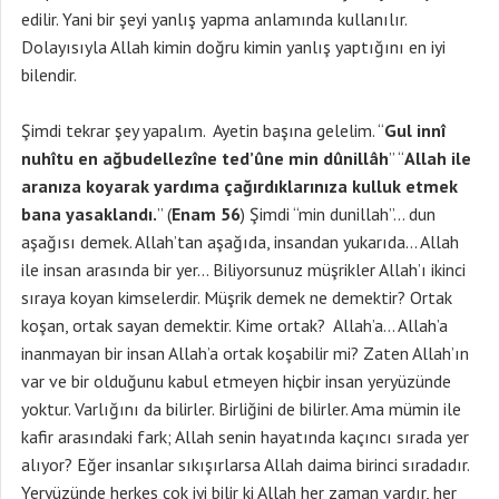
edilir. Yani bir şeyi yanlış yapma anlamında kullanılır.
Dolayısıyla Allah kimin doğru kimin yanlış yaptığını en iyi
bilendir.
Şimdi tekrar şey yapalım. Ayetin başına gelelim. “
Gul innî
nuhîtu en ağbudellezîne ted’ûne min dûnillâh
” “
Allah ile
aranıza koyarak yardıma çağırdıklarınıza kulluk etmek
bana yasaklandı.
” (
Enam 56
) Şimdi “min dunillah”… dun
aşağısı demek. Allah’tan aşağıda, insandan yukarıda… Allah
ile insan arasında bir yer… Biliyorsunuz müşrikler Allah’ı ikinci
sıraya koyan kimselerdir. Müşrik demek ne demektir? Ortak
koşan, ortak sayan demektir. Kime ortak? Allah’a… Allah’a
inanmayan bir insan Allah’a ortak koşabilir mi? Zaten Allah’ın
var ve bir olduğunu kabul etmeyen hiçbir insan yeryüzünde
yoktur. Varlığını da bilirler. Birliğini de bilirler. Ama mümin ile
kafir arasındaki fark; Allah senin hayatında kaçıncı sırada yer
alıyor? Eğer insanlar sıkışırlarsa Allah daima birinci sıradadır.
Yeryüzünde herkes çok iyi bilir ki Allah her zaman vardır, her