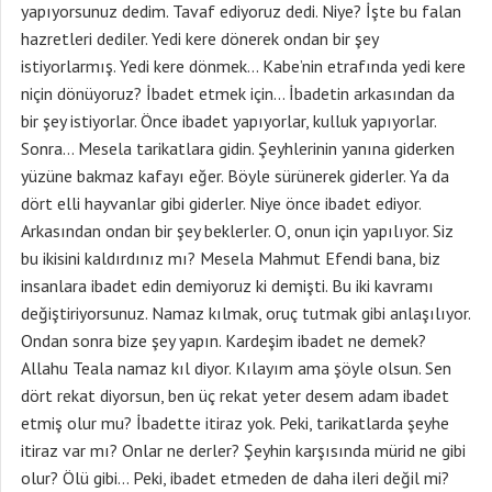
yapıyorsunuz dedim. Tavaf ediyoruz dedi. Niye? İşte bu falan
hazretleri dediler. Yedi kere dönerek ondan bir şey
istiyorlarmış. Yedi kere dönmek… Kabe’nin etrafında yedi kere
niçin dönüyoruz? İbadet etmek için… İbadetin arkasından da
bir şey istiyorlar. Önce ibadet yapıyorlar, kulluk yapıyorlar.
Sonra… Mesela tarikatlara gidin. Şeyhlerinin yanına giderken
yüzüne bakmaz kafayı eğer. Böyle sürünerek giderler. Ya da
dört elli hayvanlar gibi giderler. Niye önce ibadet ediyor.
Arkasından ondan bir şey beklerler. O, onun için yapılıyor. Siz
bu ikisini kaldırdınız mı? Mesela Mahmut Efendi bana, biz
insanlara ibadet edin demiyoruz ki demişti. Bu iki kavramı
değiştiriyorsunuz. Namaz kılmak, oruç tutmak gibi anlaşılıyor.
Ondan sonra bize şey yapın. Kardeşim ibadet ne demek?
Allahu Teala namaz kıl diyor. Kılayım ama şöyle olsun. Sen
dört rekat diyorsun, ben üç rekat yeter desem adam ibadet
etmiş olur mu? İbadette itiraz yok. Peki, tarikatlarda şeyhe
itiraz var mı? Onlar ne derler? Şeyhin karşısında mürid ne gibi
olur? Ölü gibi… Peki, ibadet etmeden de daha ileri değil mi?