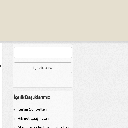
İçerik Başlıklarımız
Kur’an Sohbetleri
Hikmet Çalışmaları
Mukayeseli Fıkıh Müzakereleri