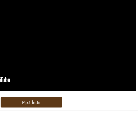
Bağlantıyı Gönderin
[recaptcha]
Mp3 İndir