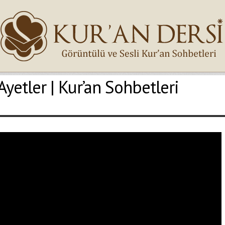
Ayetler | Kur’an Sohbetleri
İsminiz (*)
Epostanız (*)
Yaşadığınız Hatanın Ayrıntıları