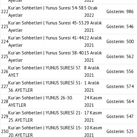
Ayetler
2022
Kur’an Sohbetleri | Yunus Suresi 54-58.
5 Ocak
222
Gösterim:
986
Ayetler
2022
Kur’an Sohbetleri | Yunus Suresi 45-53.
29 Aralık
223
Gösterim:
546
Ayetler
2021
Kur’an Sohbetleri | Yunus Suresi 41-44.
22 Aralık
224
Gösterim:
500
Ayetler
2021
Kur’an Sohbetleri | Yunus Suresi 38-40.
15 Aralık
225
Gösterim:
562
Ayetler
2021
Kur’an Sohbetleri | YUNUS SURESİ 37.
8 Aralık
226
Gösterim:
556
AYET
2021
Kur’an Sohbetleri | YUNUS SURESİ 31-
1 Aralık
227
Gösterim:
574
36. AYETLER
2021
Kur’an Sohbetleri | YUNUS 26-30.
24 Kasım
228
Gösterim:
564
AYETLER
2021
Kur’an Sohbetleri | YUNUS SURESİ 21-
17 Kasım
229
Gösterim:
547
25. AYETLER
2021
Kur’an Sohbetleri | YUNUS SURESİ 15-
10 Kasım
230
Gösterim:
525
20. AYETLER
2021