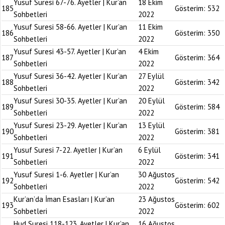
Yusuf Suresi 67-76. Ayetler | Kur’an
18 Ekim
185
Gösterim:
532
Sohbetleri
2022
Yusuf Suresi 58-66. Ayetler | Kur’an
11 Ekim
186
Gösterim:
350
Sohbetleri
2022
Yusuf Suresi 43-57. Ayetler | Kur’an
4 Ekim
187
Gösterim:
364
Sohbetleri
2022
Yusuf Suresi 36-42. Ayetler | Kur’an
27 Eylül
188
Gösterim:
342
Sohbetleri
2022
Yusuf Suresi 30-35. Ayetler | Kur’an
20 Eylül
189
Gösterim:
584
Sohbetleri
2022
Yusuf Suresi 23-29. Ayetler | Kur’an
13 Eylül
190
Gösterim:
381
Sohbetleri
2022
Yusuf Suresi 7-22. Ayetler | Kur’an
6 Eylül
191
Gösterim:
341
Sohbetleri
2022
Yusuf Suresi 1-6. Ayetler | Kur’an
30 Ağustos
192
Gösterim:
542
Sohbetleri
2022
Kur’an’da İman Esasları | Kur’an
23 Ağustos
193
Gösterim:
602
Sohbetleri
2022
Hud Suresi 118-123. Ayetler | Kur’an
16 Ağustos