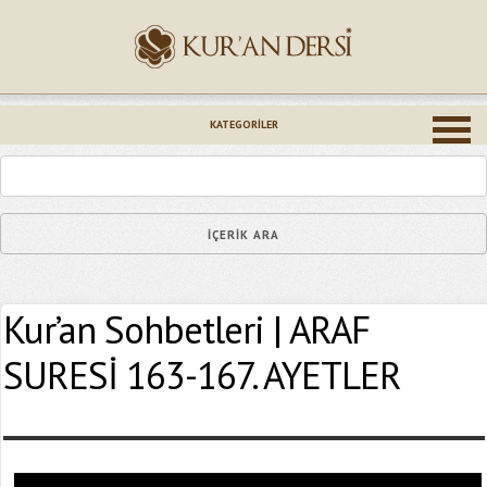
İsminiz (*)
KATEGORILER
Epostanız (*)
Kur’an Sohbetleri | ARAF
Yaşadığınız Hatanın Ayrıntıları
SURESİ 163-167. AYETLER
Bağlantıyı Gönderin