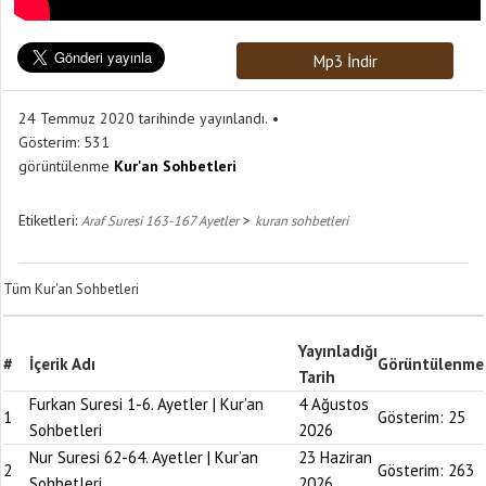
Mp3 İndir
24 Temmuz 2020 tarihinde yayınlandı.
Gösterim:
531
görüntülenme
Kur'an Sohbetleri
Etiketleri:
>
Araf Suresi 163-167 Ayetler
kuran sohbetleri
Tüm Kur'an Sohbetleri
Yayınladığı
#
İçerik Adı
Görüntülenme
Tarih
Furkan Suresi 1-6. Ayetler | Kur’an
4 Ağustos
1
Gösterim:
25
Sohbetleri
2026
Nur Suresi 62-64. Ayetler | Kur’an
23 Haziran
2
Gösterim:
263
Sohbetleri
2026