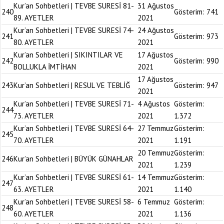
Kur’an Sohbetleri | TEVBE SURESİ 81-
31 Ağustos
240
Gösterim:
741
89. AYETLER
2021
Kur’an Sohbetleri | TEVBE SURESİ 74-
24 Ağustos
241
Gösterim:
973
80. AYETLER
2021
Kur’an Sohbetleri | SIKINTILAR VE
17 Ağustos
242
Gösterim:
990
BOLLUKLA İMTİHAN
2021
17 Ağustos
243
Kur’an Sohbetleri | RESUL VE TEBLİĞ
Gösterim:
947
2021
Kur’an Sohbetleri | TEVBE SURESİ 71-
4 Ağustos
Gösterim:
244
73. AYETLER
2021
1.372
Kur’an Sohbetleri | TEVBE SURESİ 64-
27 Temmuz
Gösterim:
245
70. AYETLER
2021
1.191
20 Temmuz
Gösterim:
246
Kur’an Sohbetleri | BÜYÜK GÜNAHLAR
2021
1.239
Kur’an Sohbetleri | TEVBE SURESİ 61-
14 Temmuz
Gösterim:
247
63. AYETLER
2021
1.140
Kur’an Sohbetleri | TEVBE SURESİ 58-
6 Temmuz
Gösterim:
248
60. AYETLER
2021
1.136