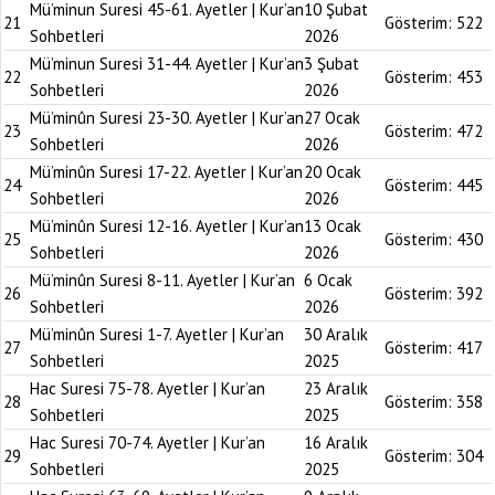
Mü’minun Suresi 45-61. Ayetler | Kur’an
10 Şubat
21
Gösterim:
522
Sohbetleri
2026
Mü’minun Suresi 31-44. Ayetler | Kur’an
3 Şubat
22
Gösterim:
453
Sohbetleri
2026
Mü’minûn Suresi 23-30. Ayetler | Kur’an
27 Ocak
23
Gösterim:
472
Sohbetleri
2026
Mü’minûn Suresi 17-22. Ayetler | Kur’an
20 Ocak
24
Gösterim:
445
Sohbetleri
2026
Mü’minûn Suresi 12-16. Ayetler | Kur’an
13 Ocak
25
Gösterim:
430
Sohbetleri
2026
Mü’minûn Suresi 8-11. Ayetler | Kur’an
6 Ocak
26
Gösterim:
392
Sohbetleri
2026
Mü’minûn Suresi 1-7. Ayetler | Kur’an
30 Aralık
27
Gösterim:
417
Sohbetleri
2025
Hac Suresi 75-78. Ayetler | Kur’an
23 Aralık
28
Gösterim:
358
Sohbetleri
2025
Hac Suresi 70-74. Ayetler | Kur’an
16 Aralık
29
Gösterim:
304
Sohbetleri
2025