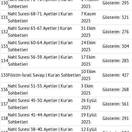
130
Gösterim:
295
Sohbetleri
2023
Nahl Suresi 68-71. Ayetler | Kur’an
7 Kasım
131
Gösterim:
321
Sohbetleri
2023
Nahl Suresi 65-67. Ayetler | Kur’an
31 Ekim
132
Gösterim:
276
Sohbetleri
2023
Nahl Suresi 60-64. Ayetler | Kur’an
24 Ekim
133
Gösterim:
304
Sohbetleri
2023
Nahl Suresi 56-59. Ayetler | Kur’an
17 Ekim
134
Gösterim:
283
Sohbetleri
2023
10 Ekim
135
Filistin-İsrail Savaşı | Kur’an Sohbetleri
Gösterim:
427
2023
Nahl Suresi 51-55. Ayetler | Kur’an
3 Ekim
136
Gösterim:
268
Sohbetleri
2023
Nahl Suresi 45-50. Ayetler | Kur’an
26 Eylül
137
Gösterim:
361
Sohbetleri
2023
Nahl Suresi 41-44. Ayetler | Kur’an
19 Eylül
138
Gösterim:
291
Sohbetleri
2023
Nahl Suresi 38-40. Ayetler | Kur’an
12 Eylül