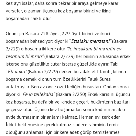
kez ayrılsalar, daha sonra tekrar bir araya gelmeye karar
verseler, o zaman üçüncü kez boşama birinci ve ikinci
boşamadan farklı olur.
Onun için Bakara 228. âyet, 229. âyet birinci ve ikinci
boşamadan bahsediyor: diyor ki “
Ettalaku merratani
”
(Bakara
2/229) o boşama iki kere olur
“fe imsaküm bi ma’rufin ev
tesrıhum bi ıhsarı”
(Bakara 2/229) her birisinin arkasında erkek
isterse onu güzellikle tutar isterse güzellikle ayırır. Tabi
“
Ettalaku”
(Bakara 2/229) derken buradaki elif lamlı, bilinen
boşama demek ki onun tüm özelliklerini Talak Suresi
anlatmıştır. Ben az önce özetlediğim hususları. Ondan sonra
diyor ki “
Fe in tallekaha”
(Bakara 2/230) Erkek karısını üçüncü
kez boşarsa, bu defa bir ve ikincide geçerli hükümlerin bazıları
geçersiz olur. Üçüncü kez boşamadan sonra kadının artık o
evde durmasının bir anlamı kalmaz. Hemen evi terk eder.
İddet beklemesine gerek kalmaz, sadece rahminin temiz
olduğunu anlaması için bir kere adet görüp temizlenmesi