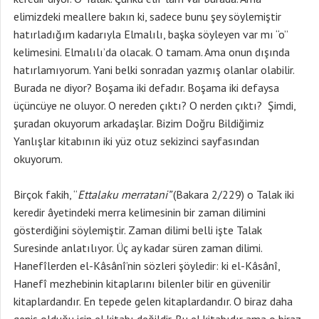
elimizdeki meallere bakın ki, sadece bunu şey söylemiştir
hatırladığım kadarıyla Elmalılı, başka söyleyen var mı “o”
kelimesini. Elmalılı’da olacak. O tamam. Ama onun dışında
hatırlamıyorum. Yani belki sonradan yazmış olanlar olabilir.
Burada ne diyor? Boşama iki defadır. Boşama iki defaysa
üçüncüye ne oluyor. O nereden çıktı? O nerden çıktı? Şimdi,
şuradan okuyorum arkadaşlar. Bizim Doğru Bildiğimiz
Yanlışlar kitabının iki yüz otuz sekizinci sayfasından
okuyorum.
Birçok fakih, “
Ettalaku merratani”
(Bakara 2/229) o Talak iki
keredir âyetindeki merra kelimesinin bir zaman dilimini
gösterdiğini söylemiştir. Zaman dilimi belli işte Talak
Suresinde anlatılıyor. Üç ay kadar süren zaman dilimi.
Hanefîlerden el-Kâsânî’nin sözleri şöyledir: ki el-Kâsânî,
Hanefî mezhebinin kitaplarını bilenler bilir en güvenilir
kitaplardandır. En tepede gelen kitaplardandır. O biraz daha