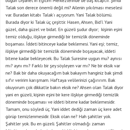
bugün Diyanet’in Eğitim Merkezlerinde de baş kitaptır. Şimdi
Talak son derece önemli değil mi? Ailenin yıkılması meselesi
var. Buradan kitabı Talak’ı açıyorum. Yani Talak bölümü.
Burada diyor ki Talak üç çeşittir. Hasen, Ahsen, Bid’ī. Yani
güzel, daha güzel ve bidat. En güzeli şudur diyor; kişinin eşini
temiz olduğu, ilişkiye girmediği bir temizlik döneminde
boşaması. İddeti bitinceye kadar beklemesi. Yani eşi; temiz,
ilişkiye girmediği bir temizlik döneminde boşayacak, iddeti
bitene kadar bekleyecek. Bu Talak Suresine uygun mu? aynısı
mı? aynı mı? Farklı bir şey söyleyen var mı? Ne bir eksik var
ne? Bak bir daha okuyacağım bak bakayım hanginiz bak şimdi
sıfır veririm karışmam. Haftaya velilerinizi çağırırım. Bak
okuyorum çok dikkatle bakın eksik ne? Ahsen olan Talak diyor
yani en güzeli, kişinin eşini bir kere ilişkiye girmediği temizlik
döneminde boşaması ve iddeti bitene kadar beklemesidir.
Tamam, onu söyledi üç. Yani iddet dediği zaman üç kere adet
görüp temizlenmesidir. Eksik olan ne? Hah şahitler yok.
Şahitler yok. Bu en güzeli. Şahitler olmadığı zaman