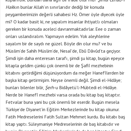
Hak
kın bunlar Allah’ın sınırlarıdır dediği bir konuda
peygamberimizin değerli sahabesi Hz. Ömer öyle diyecek öyle
mi? O kadar basit ki, ne yapalım insanlar ihtiyatlı olmaları
gereken bir konuda aceleci davranmaktadırlar. Eee o zaman
onları uslandıralım. Yapmayın edelim. Yok aleyhlerine
sayalım bir de saydı ne güzel. Böyle din olur mu? ve bu
Müslim’de Sahih Müslim’de, Nesaî’de, Ebû Dâvûd’ta geçiyor.
Şimdi işin daha enteresan tarafı, şimdi şu kitap, bugün epeyce
kitapla geldim çünkü çok önemli bir de Şafiî mezhebinin
kitabını getirdiğimi düşünüyordum da meğer Hanefîlerden bir
başka kitap getirmişim. Neyse önemli değil. Şimdi el-Hidâye;
bunları bilenler bilir,
Şerh
-u Bidâyetü’l-Mübtedi el-Hidâye.
Nerde bir Hanefî mezhebi varsa orada bu kitap baş kitaptır.
Fetvalar buna yani bu çok önemli bir eserdir. Bugün mesela
Türkiye’de Diyanet’in Eğitim Merkezlerinde bu kitap okunur.
Fatih Medreselerini Fatih Sultan Mehmet kurdu. Bu kitabı baş
kitap yaptı. Süleymaniye Medreselerinin de baş kitabıdır ve