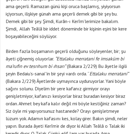
ama geçerli. Ramazan günü kişi oruca başlamış, yiyiyorsun
içiyorsun, ilişkiye günah ama geçerli demek gibi bir şey bu.
Demek gibi bir şey. Şimdi, Kurân-ı Kerîm’lerimize bakalım.
Şimdi, Allah Teâlâ bir iddet döneminde bir kişinin eşini bir kere
boşayabileceğini söylüyor.
Birden fazla boşamanın geçerli olduğunu söyleyenler, bir; şu
âyeti çiğnemiş oluyorlar.
“
Ettalaku merratani fe imsaküm bi
ma’rufin ev tesrıhum bi ıhsarı”
(Bakara 2/229) Bu âyetle ilgili
şeyin Bedaiu’s-sanai’’in bir şeyi vardı orda. “
Ettalaku merratani”
(Bakara 2/229) Âyetlerde uymayınca uyduruyorlar. Yani böyle
sağını solunu. Diyelim bir yere kafanız girmiyor orayı
genişletmiyor, kafanızı kesiyorlar biraz buradan kesiyor biraz
ordan. Ahmet bey kafa kalır değil mi böyle kestiğiniz zaman?
Siz öyle mi yapıyorsunuz hastanede? Orayı genişletmeye
lüzum yok. Adamın kafasını kes, kolay girer. Bakın şimdi, neler
yapın. Burada âyeti Kerîm’e de diyor ki Allah Teâlâ o Talak iki
keredir diyor. O Talak. Çünkü elif lam var burada. Ama