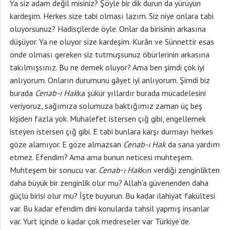
Ya siz adam değil misiniz? Şöyle bir dik durun da yürüyün
kardeşim. Herkes size tabi olması lazım. Siz niye onlara tabi
oluyorsunuz? Hadisçilerde öyle. Onlar da birisinin arkasına
düşüyor. Ya ne oluyor size kardeşim. Kurân ve Sünnettir esas
önde olması gereken siz tutmuşsunuz öbürlerinin arkasına
takılmışsınız. Bu ne demek oluyor? Ama ben şimdi çok iyi
anlıyorum. Onların durumunu gâyet iyi anlıyorum. Şimdi biz
burada
Cenab-ı Hak
ka şükür yıllardır burada mücadelesini
veriyoruz, sağımıza solumuza baktığımız zaman üç beş
kişiden fazla yok. Muhalefet istersen çığ gibi, engellemek
isteyen istersen çığ gibi. E tabi bunlara karşı durmayı herkes
göze alamıyor. E göze almazsan
Cenab-ı Hak
da sana yardım
etmez. Efendim? Ama ama bunun neticesi muhteşem.
Muhteşem bir sonucu var.
Cenab-ı Hak
kın verdiği zenginlikten
daha büyük bir zenginlik olur mu? Allah’a güvenenden daha
güçlü birisi olur mu? İşte buyurun. Bu kadar ilahiyat fakültesi
var. Bu kadar efendim dini konularda tahsil yapmış insanlar
var. Yurt içinde o kadar çok medreseler var Türkiye’de.