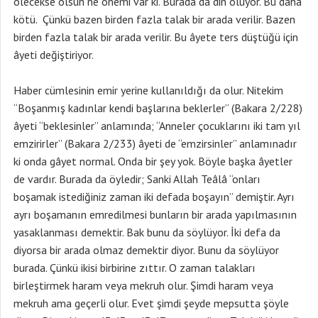
ölecekse ölsün ne önemi var ki. Burada da din ölüyor. Bu daha
kötü. Çünkü bazen birden fazla talak bir arada verilir. Bazen
birden fazla talak bir arada verilir. Bu âyete ters düştüğü için
âyeti değiştiriyor.
Haber cümlesinin emir yerine kullanıldığı da olur. Nitekim
“Boşanmış kadınlar kendi başlarına beklerler” (Bakara 2/228)
âyeti “beklesinler” anlamında; “Anneler çocuklarını iki tam yıl
emzirirler” (Bakara 2/233) âyeti de “emzirsinler” anlamınadır
ki onda gâyet normal. Onda bir şey yok. Böyle başka âyetler
de vardır. Burada da öyledir; Sanki Allah Teâlâ “onları
boşamak istediğiniz zaman iki defada boşayın” demiştir. Ayrı
ayrı boşamanın emredilmesi bunların bir arada yapılmasının
yasaklanması demektir. Bak bunu da söylüyor. İki defa da
diyorsa bir arada olmaz demektir diyor. Bunu da söylüyor
burada. Çünkü ikisi birbirine zıttır. O zaman talakları
birleştirmek haram veya mekruh olur. Şimdi haram veya
mekruh ama geçerli olur. Evet şimdi şeyde mepsutta şöyle