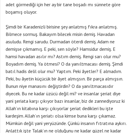
adet görmediği için her ay bir tane boşadı mı sünnete göre
boşamış oluyor.
Şimdi bir Karadenizli birisine şey anlatmış fıkra anlatmış.
Bilmece sormuş. Bakayım bilecek misin demiş. Havadan
asuludu. Rengi sarudu. Durmadan öterdi demiş. Adam ne
demişse çıkmamış. E peki, sen söyle? Hamsidur demiş. E
hamsi havadan asılır mı? Astım demiş. Rengi sarı olur mu?
Boyadım demiş. Ya ötmesi? O da yanıltmacası demiş. Şimdi
batıl hadis delil olur mu? Yaptım. Peki âyetler? E almadım.
Peki, bu âyetin küçücük bir âyet almışsın. Bir parça almışsın.
Bunun niye manasını değiştirdin? O da yanıltmacasıdır
diyecek. Bu ne kadar üzücü değil mi? ve insanlar şeriat diye
yani şeriata karşı çıkıyor bazı insanlar, biz de zannediyoruz ki
Allah’ın kitabına karşı çıkıyorlar şeriat dedikleri bu işte
kardeşim. Allah’ın şeriatı olsa kimse buna karşı çıkamaz.
Mümkün değil yani yeryüzünde. Çünkü insanın fıtratına aykırı.
Anlattık işte Talak’ın ne olduğunu ne kadar güzel ne kadar