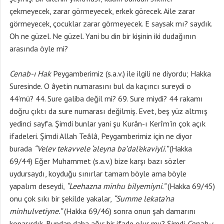
çekmeyecek, zarar görmeyecek, erkek görecek. Aile zarar
görmeyecek, çocuklar zarar görmeyecek. E saysak mı? saydık.
Oh ne güzel. Ne güzel. Yani bu din bir kişinin iki dudağının
arasında öyle mi?
Cenab-ı Hak
Peygamberimiz (s.a.v.) ile ilgili ne diyordu; Hakka
Suresinde. O âyetin numarasını bul da kaçıncı sureydi o
44’mü? 44. Sure galiba değil mi? 69. Sure miydi? 44 rakamı
doğru çıktı da sure numarası değilmiş. Evet, beş yüz altmış
yedinci sayfa. Şimdi bunlar yani şu Kurân-ı Kerîm’in çok açık
ifadeleri. Şimdi Allah Teâlâ, Peygamberimiz için ne diyor
burada
“Velev tekavvele ‘aleyna ba’dal’ekaviyli.”
(Hakka
69/44) Eğer Muhammet (s.a.v.) bize karşı bazı sözler
uydursaydı, koyduğu sınırlar tamam böyle ama böyle
yapalım deseydi,
“
Leehazna minhu bilyemiyni.”
(Hakka 69/45)
onu çok sıkı bir şekilde yakalar,
“Summe lekata’na
minhulvetiyne.”
(Hakka 69/46) sonra onun şah damarını
koparırdık. Bundan daha ağır bir ifade olur mu? Şimdi
Cenab-ı