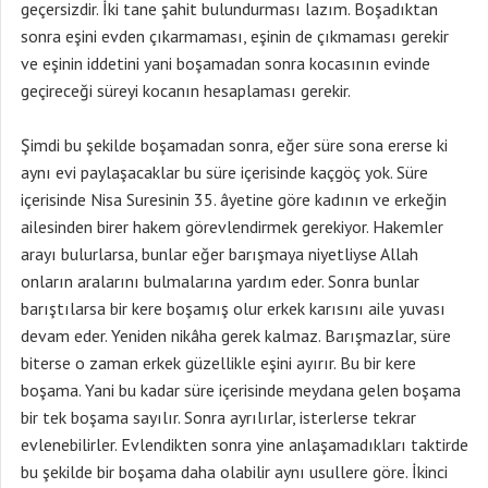
geçersizdir. İki tane şahit bulundurması lazım. Boşadıktan
sonra eşini evden çıkarmaması, eşinin de çıkmaması gerekir
ve eşinin iddetini yani boşamadan sonra kocasının evinde
geçireceği süreyi kocanın hesaplaması gerekir.
Şimdi bu şekilde boşamadan sonra, eğer süre sona ererse ki
aynı evi paylaşacaklar bu süre içerisinde kaçgöç yok. Süre
içerisinde Nisa Suresinin 35. âyetine göre kadının ve erkeğin
ailesinden birer hakem görevlendirmek gerekiyor. Hakemler
arayı bulurlarsa, bunlar eğer barışmaya niyetliyse Allah
onların aralarını bulmalarına yardım eder. Sonra bunlar
barıştılarsa bir kere boşamış olur erkek karısını aile yuvası
devam eder. Yeniden nikâha gerek kalmaz. Barışmazlar, süre
biterse o zaman erkek güzellikle eşini ayırır. Bu bir kere
boşama. Yani bu kadar süre içerisinde meydana gelen boşama
bir tek boşama sayılır. Sonra ayrılırlar, isterlerse tekrar
evlenebilirler. Evlendikten sonra yine anlaşamadıkları taktirde
bu şekilde bir boşama daha olabilir aynı usullere göre. İkinci