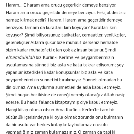
Haram… E haram ama orucu geçerlidir demeye benziyor.
Haram ama orucu geçerlidir demeye benziyor. Peki, abdestsiz
namaz kılmak nedir? Haram. Haram ama geçerlidir demeye
benziyor. Tamam da kuralları kim koyuyor? Kuralları kim
koyuyor? Şimdi biliyorsunuz tarikatlar, cemaatler, yenilikçiler,
gelenekçiler Allah’a şükür bize muhalif derseniz herhalde
bizim kadar muhalefeti olan çok az insan bulunur. Şimdi
elhamdülillah
biz Kurân-ı Kerîm’e ve peygamberimizin
uygulamasına sünneti biz asla ve kata tekrar ediyorum; şey
yapanlar istedikleri kadar konuşsunlar biz asla ve kata
peygamberimizin sünnetini bırakmayız. Sünnet olmadan bu
din olmaz. Ama uydurma sünnetleri de asla kabul etmeyiz.
Şimdi bugün her ikisine de örneği vermiş olacağız Allah nasip
ederse. Bu hadis falanca kitaptaymış diye kabul etmeyiz.
Hangi kitap olursa olsun. Ama Kurân-ı Kerîm’le tam bir
bütünlük içerisindeyse ki öyle olmak zorunda onu bulmanın
da bir usulü var herkes kolay kolay bulamaz o usulü
yapmadığınız zaman bulamazsınız. O zaman da tabi ki