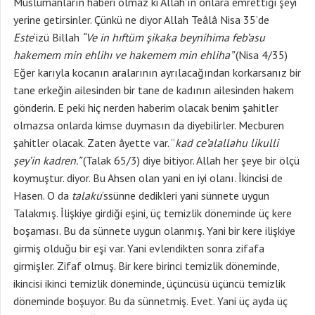
Müslümanların haberi olmaz ki Allah’ın onlara emrettiği şeyi
yerine getirsinler. Çünkü ne diyor Allah Teâlâ Nisa 35’de
Este
‘izü Billah
“
Ve in hıftüm şikaka beynihima feb’asu
hakemem min ehlihı ve hakemem min ehliha”
(Nisa 4/35)
Eğer karıyla kocanın aralarının ayrılacağından korkarsanız bir
tane erkeğin ailesinden bir tane de kadının ailesinden hakem
gönderin. E peki hiç nerden haberim olacak benim şahitler
olmazsa onlarda kimse duymasın da diyebilirler. Mecburen
şahitler olacak. Zaten âyette var. “
kad ce’alallahu likulli
şey’in kadren.”
(Talak 65/3) diye bitiyor. Allah her şeye bir ölçü
koymuştur. diyor. Bu Ahsen olan yani en iyi olanı. İkincisi de
Hasen. O da
talaku
‘ssünne dedikleri yani sünnete uygun
Talakmış. İlişkiye girdiği eşini, üç temizlik döneminde üç kere
boşaması. Bu da sünnete uygun olanmış. Yani bir kere ilişkiye
girmiş olduğu bir eşi var. Yani evlendikten sonra zifafa
girmişler. Zifaf olmuş. Bir kere birinci temizlik döneminde,
ikincisi ikinci temizlik döneminde, üçüncüsü üçüncü temizlik
döneminde boşuyor. Bu da sünnetmiş. Evet. Yani üç ayda üç