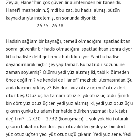
Zeylai, Hanefî’nin çok güvenilir alimlerinden bir tanesidir.
Hanefî mezhebinin. Şimdi bu zat, bu hadisi almış, bütün
kaynaklarıyla incelemiş, en sonunda diyor ki;
…………………….26.35- 26.38……………
Hadisin sağlam bir kaynağı, temeli olmadığını ispatladıktan
sonra, güvenilir bir hadis olmadığını ispatladıktan sonra diyor
ki bu hadisle delil getirmek batıldır diyor. Yani bu hadise
dayandırılarak hiçbir şey yapılamaz. Bu batıldır sözünü ne
zaman söylemiş? Ölümü yedi yüz altmış iki, tabi ki ölmeden
önce değil mi? ve kendisi de Hanefî mezhebi ulemasından. Şu
anda kaçıncı yıldayız? Bin dört yüz otuz üç mü? otuz dört,
otuz beş. Otuz üç ha tamam otuz iki’ydi otuz üç oldu. Şimdi
bin dört yüz otuz üç’ten yedi yüz altmış iki, yedi yüz otuz üç’ü
çıkarın çünkü bu adam her halde ölürken yazmadı bu kitabı
değil mi? …27.30 – 27.32 (konuşmacı) … yok yok hicri olarak
çıkarın bakalım. Bin dört yüz otuz iki’den yedi yüz, bin dört
yüz otuz üç’ten yedi yüz otuz üç’ü çıkarın. Yedi yüz sene. Yedi