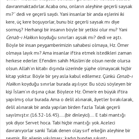
davranmaktadırlar. Acaba onu, onların aleyhine geçerli saysak
mı?” dedi ve geçerli saydı. Yani insanlar bir anda eşlerini iki
kere, üç kere boşuyorlar, bunu biz geçerli saysak mı diye
sormuş? Herhangi bir insanın böyle bir yetkisi olur mu? Yani
Cenab-ı Hak
kın koyduğu sınırları aşsak mı? dedi ve aştı.
Böyle bir insan peygamberimizin sahabesi olmaya, Hz. Ömer
olmaya layık mı? Ama insanlar iftira etmek istedikleri zaman
herkese ederler. Efendim sahih Müslim’de olsun nerde olursa
olsun. Allah’ın kitabı dışında üzerinde şüphe olmayacak hiçbir
kitap yoktur. Böyle bir şey asla kabul edilemez. Çünkü
Cenab-ı
Hak
kın koyduğu sınırlar burada aşılıyor. Bu sözü söyleyen bir
kişi İslam’ın dışına çıkar. Böylece Hz. Ömer’e en büyük iftira
yapılmış olur burada. Ama o delil alınarak, âyetler bırakılarak,
delil alınarak bir anda yapılan birden fazla Talak geçerli
sayılmıştır. (16.32-16.45)…..(bir dinleyici)…. E tabi mantığı
yok diyor Servet hoca. Tabi hiçbir mantığı yok. Aceleci
davranıyorlar sanki Talak denen olay sırf erkeğin aleyhine bir
şeymiş. Bir ailenin yıkılması; kadın bundan sıkıntı