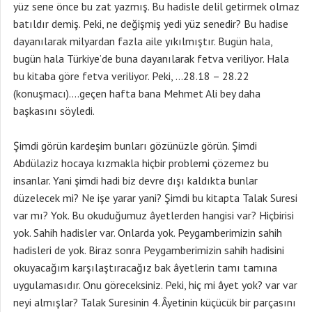
yüz sene önce bu zat yazmış. Bu hadisle delil getirmek olmaz
batıldır demiş. Peki, ne değişmiş yedi yüz senedir? Bu hadise
dayanılarak milyardan fazla aile yıkılmıştır. Bugün hala,
bugün hala Türkiye’de buna dayanılarak fetva veriliyor. Hala
bu kitaba göre fetva veriliyor. Peki, …28.18 – 28.22
(konuşmacı)….geçen hafta bana Mehmet Ali bey daha
başkasını söyledi.
Şimdi görün kardeşim bunları gözünüzle görün. Şimdi
Abdülaziz hocaya kızmakla hiçbir problemi çözemez bu
insanlar. Yani şimdi hadi biz devre dışı kaldıkta bunlar
düzelecek mi? Ne işe yarar yani? Şimdi bu kitapta Talak Suresi
var mı? Yok. Bu okuduğumuz âyetlerden hangisi var? Hiçbirisi
yok. Sahih hadisler var. Onlarda yok. Peygamberimizin sahih
hadisleri de yok. Biraz sonra Peygamberimizin sahih hadisini
okuyacağım karşılaştıracağız bak âyetlerin tamı tamına
uygulamasıdır. Onu göreceksiniz. Peki, hiç mi âyet yok? var var
neyi almışlar? Talak Suresinin 4. Âyetinin küçücük bir parçasını