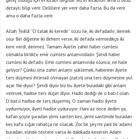
geniş olduğu için el kitabı değildir. Bu el kitabıdır ama o biraz
detaylı bilgi verir. Delillere yer verir daha fazla. Bu da verir
ama o daha fazla verir.
Allah Teâlâ’ “O talak iki keredir” sözü ile, iki defadadır, demek
olur Biri diğerine iki dirhem verse, iki defada vermedikçe iki
kere verdi, denmez. Tamam. Âyetin zahiri haber cümlesi
olmakla birlikte emir cümlesi anlamındadır. Şimdi haber
cümlesi iki defadır. Emir cümlesi anlamında olunca, ne hale
geliyor? Çünkü ona zahiri anlamı yüklemek, haberinin âyete
ters düşmesi ihtimali olmayan (zatın) ona ters düşmesine yol
açar. Ne diyor? Şimdi diyor biz bu âyete buradaki gibi anlam
verirsek, hadise ters düşer diyor. Hadis dediği de o batıl olan.
O batıl hadise de ters düşermiş. O zaman hadisi âyete
uydurmuyor, âyeti hadise uyduruyor. Hani az önce dedim ya,
kafan şöyle şuradan yirmi santim kes, yirmi santimde buradan
kes kafa sığar rahatça ne olacak. Zor bir şey mi yani bir adamı
buradan, elinde testere varsa iki dakikada kesersin. Adam