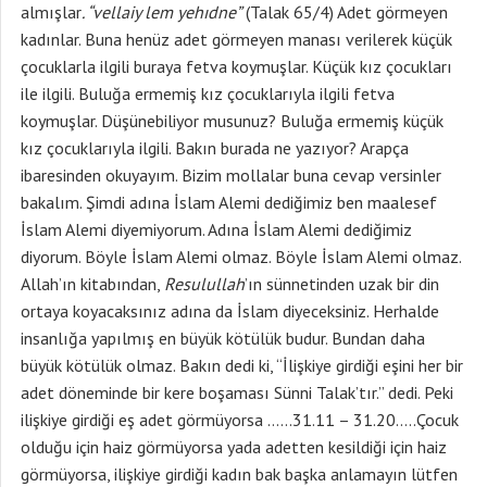
almışlar
. “
vellaiy lem yehıdne”
(Talak 65/4) Adet görmeyen
kadınlar. Buna henüz adet görmeyen manası verilerek küçük
çocuklarla ilgili buraya fetva koymuşlar. Küçük kız çocukları
ile ilgili. Buluğa ermemiş kız çocuklarıyla ilgili fetva
koymuşlar. Düşünebiliyor musunuz? Buluğa ermemiş küçük
kız çocuklarıyla ilgili. Bakın burada ne yazıyor? Arapça
ibaresinden okuyayım. Bizim mollalar buna cevap versinler
bakalım. Şimdi adına İslam Alemi dediğimiz ben maalesef
İslam Alemi diyemiyorum. Adına İslam Alemi dediğimiz
diyorum. Böyle İslam Alemi olmaz. Böyle İslam Alemi olmaz.
Allah’ın kitabından,
Resulullah
’ın sünnetinden uzak bir din
ortaya koyacaksınız adına da İslam diyeceksiniz. Herhalde
insanlığa yapılmış en büyük kötülük budur. Bundan daha
büyük kötülük olmaz. Bakın dedi ki, “İlişkiye girdiği eşini her bir
adet döneminde bir kere boşaması Sünni Talak’tır.” dedi. Peki
ilişkiye girdiği eş adet görmüyorsa ……31.11 – 31.20…..Çocuk
olduğu için haiz görmüyorsa yada adetten kesildiği için haiz
görmüyorsa, ilişkiye girdiği kadın bak başka anlamayın lütfen