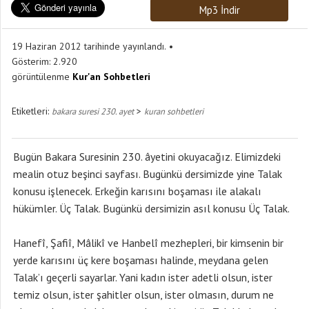
Mp3 İndir
19 Haziran 2012 tarihinde yayınlandı.
Gösterim:
2.920
görüntülenme
Kur'an Sohbetleri
Etiketleri:
>
bakara suresi 230. ayet
kuran sohbetleri
Bugün Bakara Suresinin 230. âyetini okuyacağız. Elimizdeki
mealin otuz beşinci sayfası. Bugünkü dersimizde yine Talak
konusu işlenecek. Erkeğin karısını boşaması ile alakalı
hükümler. Üç Talak. Bugünkü dersimizin asıl konusu Üç Talak.
Hanefî, Şafiî, Mâlikî ve Hanbelî mezhepleri, bir kimsenin bir
yerde karısını üç kere boşaması halinde, meydana gelen
Talak’ı geçerli sayarlar. Yani kadın ister adetli olsun, ister
temiz olsun, ister şahitler olsun, ister olmasın, durum ne