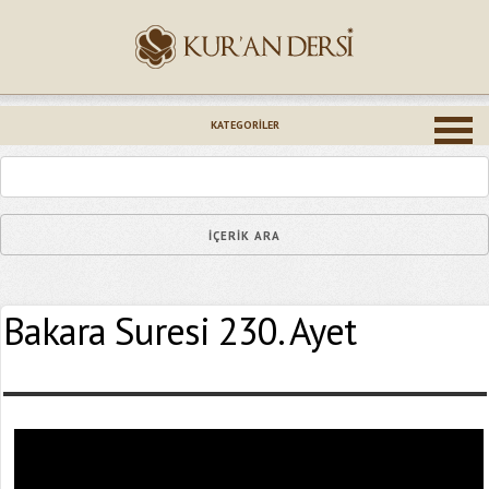
İsminiz (*)
KATEGORILER
Epostanız (*)
Bakara Suresi 230. Ayet
Yaşadığınız Hatanın Ayrıntıları
Bağlantıyı Gönderin