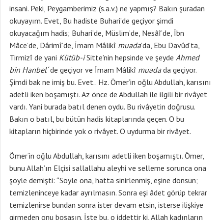
insani. Peki, Peygamberimiz (s.a.v.) ne yapmış? Bakın şuradan
okuyayım. Evet, Bu hadiste Buhari’de geçiyor şimdi
okuyacağım hadis; Buhari’de, Müslim’de, Nesâî’de, İbn
Mâce’de, Dârimî’de, İmam Mâlikî
muada
’da, Ebu Davûd’ta,
Tirmizî de yani
Kütüb-i
Sitte’nin hepsinde ve şeyde
Ahmed
bin Hanbel
‘
de geçiyor ve İmam Mâlikî
muada
da geçiyor.
Şimdi bak ne imiş bu. Evet.. Hz. Ömer‘in oğlu Abdullah, karısını
adetli iken boşamıştı. Az önce de Abdullah ile ilgili bir rivâyet
vardı. Yani burada batıl denen oydu. Bu rivâyetin doğrusu.
Bakın o batıl, bu bütün hadis kitaplarında geçen. O bu
kitapların hiçbirinde yok o rivâyet. O uydurma bir rivâyet.
Ömer‘in oğlu Abdullah, karısını adetli iken boşamıştı. Ömer,
bunu Allah’ın Elçisi sallallahu aleyhi ve selleme sorunca ona
şöyle demişti: “Söyle ona, hatta sinirlenmiş, eşine dönsün;
temizleninceye kadar ayrılmasın. Sonra eşi âdet görüp tekrar
temizlenirse bundan sonra ister devam etsin, isterse ilişkiye
girmeden onu boşasın. İşte bu, o iddettir ki, Allah kadınların