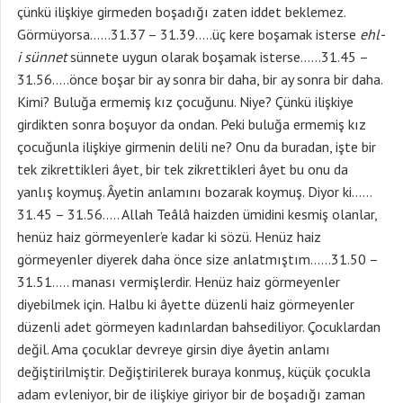
çünkü ilişkiye girmeden boşadığı zaten iddet beklemez.
Görmüyorsa……31.37 – 31.39…..üç kere boşamak isterse
ehl-
i sünnet
sünnete uygun olarak boşamak isterse……31.45 –
31.56…..önce boşar bir ay sonra bir daha, bir ay sonra bir daha.
Kimi? Buluğa ermemiş kız çocuğunu. Niye? Çünkü ilişkiye
girdikten sonra boşuyor da ondan. Peki buluğa ermemiş kız
çocuğunla ilişkiye girmenin delili ne? Onu da buradan, işte bir
tek zikrettikleri âyet, bir tek zikrettikleri âyet bu onu da
yanlış koymuş. Âyetin anlamını bozarak koymuş. Diyor ki……
31.45 – 31.56….. Allah Teâlâ haizden ümidini kesmiş olanlar,
henüz haiz görmeyenler’e kadar ki sözü. Henüz haiz
görmeyenler diyerek daha önce size anlatmıştım……31.50 –
31.51….. manası vermişlerdir. Henüz haiz görmeyenler
diyebilmek için. Halbu ki âyette düzenli haiz görmeyenler
düzenli adet görmeyen kadınlardan bahsediliyor. Çocuklardan
değil. Ama çocuklar devreye girsin diye âyetin anlamı
değiştirilmiştir. Değiştirilerek buraya konmuş, küçük çocukla
adam evleniyor, bir de ilişkiye giriyor bir de boşadığı zaman