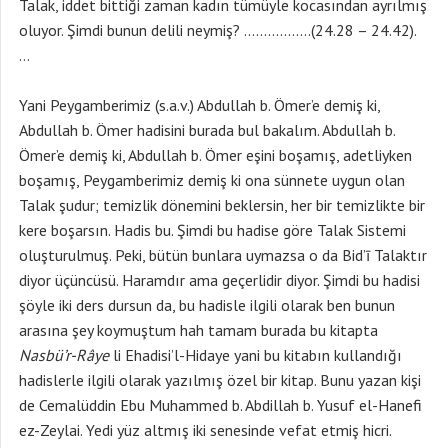
Talak, iddet bittiği zaman kadın tümüyle kocasından ayrılmış
oluyor. Şimdi bunun delili neymiş? ……………..(24.28 – 24.42).
…
Yani Peygamberimiz (s.a.v.) Abdullah b. Ömer’e demiş ki,
Abdullah b. Ömer hadisini burada bul bakalım. Abdullah b.
Ömer’e demiş ki, Abdullah b. Ömer eşini boşamış, adetliyken
boşamış, Peygamberimiz demiş ki ona sünnete uygun olan
Talak şudur; temizlik dönemini beklersin, her bir temizlikte bir
kere boşarsın. Hadis bu. Şimdi bu hadise göre Talak Sistemi
oluşturulmuş. Peki, bütün bunlara uymazsa o da Bid’ī Talaktır
diyor üçüncüsü. Haramdır ama geçerlidir diyor. Şimdi bu hadisi
şöyle iki ders dursun da, bu hadisle ilgili olarak ben bunun
arasına şey koymuştum hah tamam burada bu kitapta
Nasbü’r-Râye
li Ehadisi’l-Hidaye yani bu kitabın kullandığı
hadislerle ilgili olarak yazılmış özel bir kitap. Bunu yazan kişi
de Cemalüddin Ebu Muhammed b. Abdillah b. Yusuf el-Hanefi
ez-Zeylai. Yedi yüz altmış iki senesinde vefat etmiş hicri.