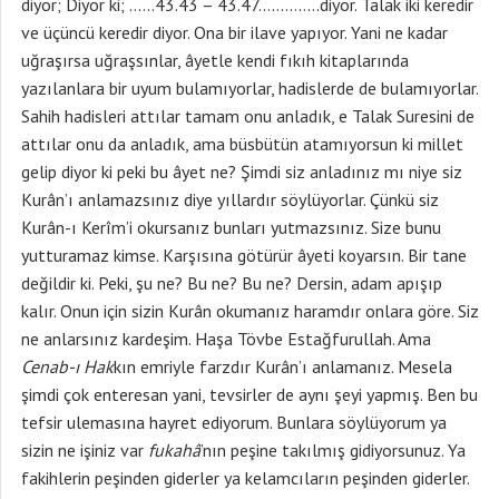
diyor; Diyor ki; ……43.43 – 43.47…………..diyor. Talak iki keredir
ve üçüncü keredir diyor. Ona bir ilave yapıyor. Yani ne kadar
uğraşırsa uğraşsınlar, âyetle kendi fıkıh kitaplarında
yazılanlara bir uyum bulamıyorlar, hadislerde de bulamıyorlar.
Sahih hadisleri attılar tamam onu anladık, e Talak Suresini de
attılar onu da anladık, ama büsbütün atamıyorsun ki millet
gelip diyor ki peki bu âyet ne? Şimdi siz anladınız mı niye siz
Kurân’ı anlamazsınız diye yıllardır söylüyorlar. Çünkü siz
Kurân-ı Kerîm’i okursanız bunları yutmazsınız. Size bunu
yutturamaz kimse. Karşısına götürür âyeti koyarsın. Bir tane
değildir ki. Peki, şu ne? Bu ne? Bu ne? Dersin, adam apışıp
kalır. Onun için sizin Kurân okumanız haramdır onlara göre. Siz
ne anlarsınız kardeşim. Haşa Tövbe Estağfurullah. Ama
Cenab-ı Hak
kın emriyle farzdır Kurân’ı anlamanız. Mesela
şimdi çok enteresan yani, tevsirler de aynı şeyi yapmış. Ben bu
tefsir ulemasına hayret ediyorum. Bunlara söylüyorum ya
sizin ne işiniz var
fukahâ
’nın peşine takılmış gidiyorsunuz. Ya
fakihlerin peşinden giderler ya kelamcıların peşinden giderler.