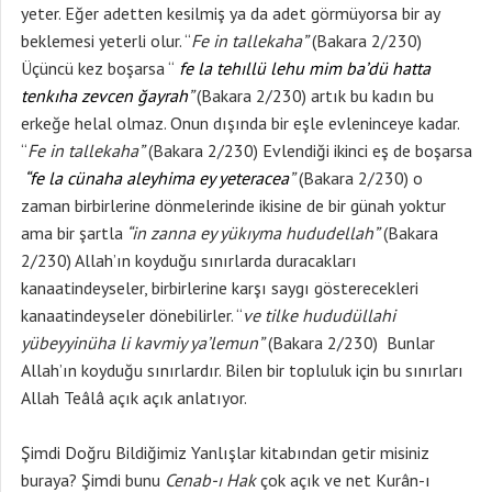
yeter. Eğer adetten kesilmiş ya da adet görmüyorsa bir ay
beklemesi yeterli olur. “
Fe in tallekaha”
(Bakara 2/230)
Üçüncü kez boşarsa “
fe la tehıllü lehu mim ba’dü hatta
tenkıha zevcen ğayrah
”
(Bakara 2/230) artık bu kadın bu
erkeğe helal olmaz. Onun dışında bir eşle evleninceye kadar.
“
Fe in tallekaha”
(Bakara 2/230) Evlendiği ikinci eş de boşarsa
“fe la cünaha aleyhima ey yeteracea
”
(Bakara 2/230) o
zaman birbirlerine dönmelerinde ikisine de bir günah yoktur
ama bir şartla
“in zanna ey yükıyma hududellah”
(Bakara
2/230) Allah’ın koyduğu sınırlarda duracakları
kanaatindeyseler, birbirlerine karşı saygı gösterecekleri
kanaatindeyseler dönebilirler. “
ve tilke hududüllahi
yübeyyinüha li kavmiy ya’lemun”
(Bakara 2/230) Bunlar
Allah’ın koyduğu sınırlardır. Bilen bir topluluk için bu sınırları
Allah Teâlâ açık açık anlatıyor.
Şimdi Doğru Bildiğimiz Yanlışlar kitabından getir misiniz
buraya? Şimdi bunu
Cenab-ı Hak
çok açık ve net Kurân-ı