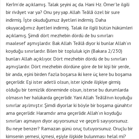
Kerîm’de açıklamış. Talak şeyini aç da. Hani Hz. Ömer’le ilgili
bir rivâyet var ya? Onu şey yap. Allah Teâlâ özel bir sure
indirmiş. İşte okuduğumuz âyetleri indirmiş. Daha
okuyacağımız âyetleri indirmiş. Talak ile ilgili bütün hükümleri
açıklamış. Şimdi dört mezhebin dördü de bu sınırları
maalesef aşmışlardır. Bak Allah Teâlâ diyor ki bunlar Allah’ın
koyduğu sınırlardır. Bilen bir topluluk için (Bakara 2/230)
bunları Allah açıklıyor. Dört mezhebin dördü de bu sınırları
aşmışlardır. Dört mezhebin dördüne göre de bir kişi bir yerde,
bir anda, eşini birden fazla boşarsa iki kere üç kere bu boşama
geçerlidir. Eşi ister adetli olsun, ister içinde ilişkiye girmiş
olduğu bir temizlik döneminde olsun, isterse bu durumlarda
olmasın her halükarda geçerlidir. Yani Allah Teâlâ’nın koyduğu
sınırlar aşılmıştır. Şimdi diyorlar ki böyle bir boşama günahtır
ama geçerlidir. Haramdır ama geçerlidir. Allah’ın koyduğu
sınırları aşmayın diyor aşıyorsunuz ve geçerli sayıyorsunuz.
Bu neye benzer? Ramazan günü oruç tutuyorsunuz. Oruçlu bir
kimsenin yemesi, içmesi, eşiyle ilişkide bulunması helal mi?