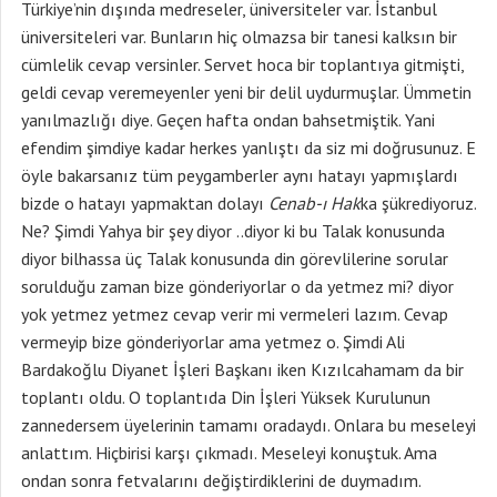
Türkiye’nin dışında medreseler, üniversiteler var. İstanbul
üniversiteleri var. Bunların hiç olmazsa bir tanesi kalksın bir
cümlelik cevap versinler. Servet hoca bir toplantıya gitmişti,
geldi cevap veremeyenler yeni bir delil uydurmuşlar. Ümmetin
yanılmazlığı diye. Geçen hafta ondan bahsetmiştik. Yani
efendim şimdiye kadar herkes yanlıştı da siz mi doğrusunuz. E
öyle bakarsanız tüm peygamberler aynı hatayı yapmışlardı
bizde o hatayı yapmaktan dolayı
Cenab-ı Hak
ka şükrediyoruz.
Ne? Şimdi Yahya bir şey diyor ..diyor ki bu Talak konusunda
diyor bilhassa üç Talak konusunda din görevlilerine sorular
sorulduğu zaman bize gönderiyorlar o da yetmez mi? diyor
yok yetmez yetmez cevap verir mi vermeleri lazım. Cevap
vermeyip bize gönderiyorlar ama yetmez o. Şimdi Ali
Bardakoğlu Diyanet İşleri Başkanı iken Kızılcahamam da bir
toplantı oldu. O toplantıda Din İşleri Yüksek Kurulunun
zannedersem üyelerinin tamamı oradaydı. Onlara bu meseleyi
anlattım. Hiçbirisi karşı çıkmadı. Meseleyi konuştuk. Ama
ondan sonra fetvalarını değiştirdiklerini de duymadım.