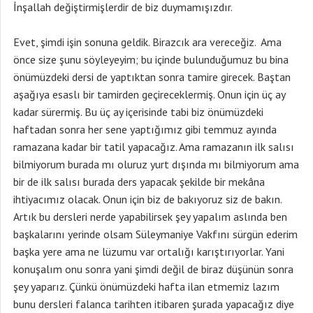
İnşallah değiştirmişlerdir de biz duymamışızdır.
Evet, şimdi işin sonuna geldik. Birazcık ara vereceğiz. Ama
önce size şunu söyleyeyim; bu içinde bulunduğumuz bu bina
önümüzdeki dersi de yaptıktan sonra tamire girecek. Baştan
aşağıya esaslı bir tamirden geçireceklermiş. Onun için üç ay
kadar sürermiş. Bu üç ay içerisinde tabi biz önümüzdeki
haftadan sonra her sene yaptığımız gibi temmuz ayında
ramazana kadar bir tatil yapacağız. Ama ramazanın ilk salısı
bilmiyorum burada mı oluruz yurt dışında mı bilmiyorum ama
bir de ilk salısı burada ders yapacak şekilde bir mekâna
ihtiyacımız olacak. Onun için biz de bakıyoruz siz de bakın.
Artık bu dersleri nerde yapabilirsek şey yapalım aslında ben
başkalarını yerinde olsam Süleymaniye Vakfını sürgün ederim
başka yere ama ne lüzumu var ortalığı karıştırıyorlar. Yani
konuşalım onu sonra yani şimdi değil de biraz düşünün sonra
şey yaparız. Çünkü önümüzdeki hafta ilan etmemiz lazım
bunu dersleri falanca tarihten itibaren şurada yapacağız diye