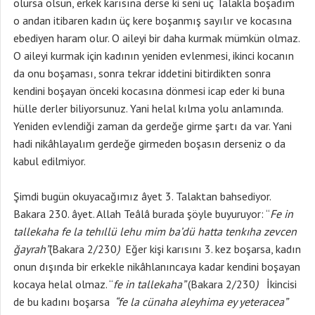
olursa olsun, erkek karısına derse ki seni üç Talakla boşadım
o andan itibaren kadın üç kere boşanmış sayılır ve kocasına
ebediyen haram olur. O aileyi bir daha kurmak mümkün olmaz.
O aileyi kurmak için kadının yeniden evlenmesi, ikinci kocanın
da onu boşaması, sonra tekrar iddetini bitirdikten sonra
kendini boşayan önceki kocasına dönmesi icap eder ki buna
hülle derler biliyorsunuz. Yani helal kılma yolu anlamında.
Yeniden evlendiği zaman da gerdeğe girme şartı da var. Yani
hadi nikâhlayalım gerdeğe girmeden boşasın derseniz o da
kabul edilmiyor.
Şimdi bugün okuyacağımız âyet 3. Talaktan bahsediyor.
Bakara 230. âyet. Allah Teâlâ burada şöyle buyuruyor: “
Fe in
tallekaha fe la tehıllü lehu mim ba’dü hatta tenkıha zevcen
ğayrah”
(Bakara 2/230
)
Eğer kişi karısını 3. kez boşarsa, kadın
onun dışında bir erkekle nikâhlanıncaya kadar kendini boşayan
kocaya helal olmaz. “
fe in tallekaha”
(Bakara 2/230
)
İkincisi
de bu kadını boşarsa
“fe la cünaha aleyhima ey yeteracea”