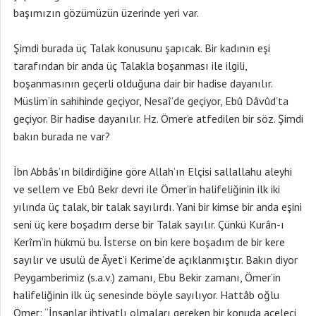
başımızın gözümüzün üzerinde yeri var.
Şimdi burada üç Talak konusunu şapıcak. Bir kadının eşi
tarafından bir anda üç Talakla boşanması ile ilgili,
boşanmasının geçerli olduğuna dair bir hadise dayanılır.
Müslim’in sahihinde geçiyor, Nesaî’de geçiyor, Ebû Dâvûd’ta
geçiyor. Bir hadise dayanılır. Hz. Ömer’e atfedilen bir söz. Şimdi
bakın burada ne var?
İbn Abbâs’ın bildirdiğine göre Allah’ın Elçisi sallallahu aleyhi
ve sellem ve Ebû Bekr devri ile Ömer’in halifeliğinin ilk iki
yılında üç talak, bir talak sayılırdı. Yani bir kimse bir anda eşini
seni üç kere boşadım derse bir Talak sayılır. Çünkü Kurân-ı
Kerîm’in hükmü bu. İsterse on bin kere boşadım de bir kere
sayılır ve usulü de Âyet’i Kerime’de açıklanmıştır. Bakın diyor
Peygamberimiz (s.a.v.) zamanı, Ebu Bekir zamanı, Ömer’in
halifeliğinin ilk üç senesinde böyle sayılıyor. Hattâb oğlu
Ömer: “İnsanlar ihtiyatlı olmaları gereken bir konuda aceleci