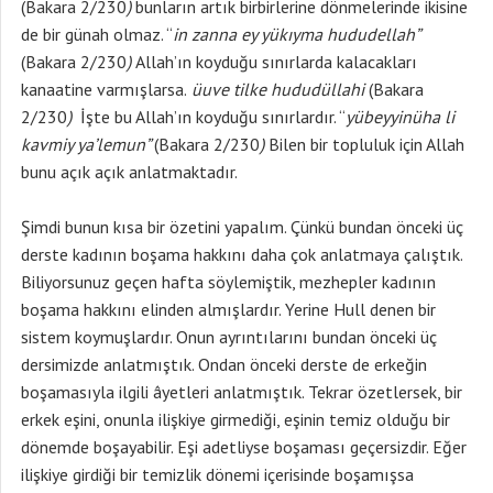
(Bakara 2/230
)
bunların artık birbirlerine dönmelerinde ikisine
de bir günah olmaz. “
in zanna ey yükıyma hududellah”
(Bakara 2/230
)
Allah’ın koyduğu sınırlarda kalacakları
kanaatine varmışlarsa.
üuve tilke hududüllahi
(Bakara
2/230
)
İşte bu Allah’ın koyduğu sınırlardır. “
yübeyyinüha li
kavmiy ya’lemun”
(Bakara 2/230
)
Bilen bir topluluk için Allah
bunu açık açık anlatmaktadır.
Şimdi bunun kısa bir özetini yapalım. Çünkü bundan önceki üç
derste kadının boşama hakkını daha çok anlatmaya çalıştık.
Biliyorsunuz geçen hafta söylemiştik, mezhepler kadının
boşama hakkını elinden almışlardır. Yerine Hull denen bir
sistem koymuşlardır. Onun ayrıntılarını bundan önceki üç
dersimizde anlatmıştık. Ondan önceki derste de erkeğin
boşamasıyla ilgili âyetleri anlatmıştık. Tekrar özetlersek, bir
erkek eşini, onunla ilişkiye girmediği, eşinin temiz olduğu bir
dönemde boşayabilir. Eşi adetliyse boşaması geçersizdir. Eğer
ilişkiye girdiği bir temizlik dönemi içerisinde boşamışsa