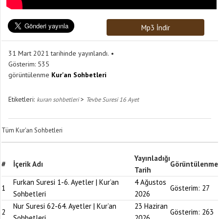
Mp3 İndir
31 Mart 2021 tarihinde yayınlandı.
Gösterim:
535
görüntülenme
Kur'an Sohbetleri
Etiketleri:
>
kuran sohbetleri
Tevbe Suresi 16 Ayet
Tüm Kur'an Sohbetleri
Yayınladığı
#
İçerik Adı
Görüntülenme
Tarih
Furkan Suresi 1-6. Ayetler | Kur’an
4 Ağustos
1
Gösterim:
27
Sohbetleri
2026
Nur Suresi 62-64. Ayetler | Kur’an
23 Haziran
2
Gösterim:
263
Sohbetleri
2026