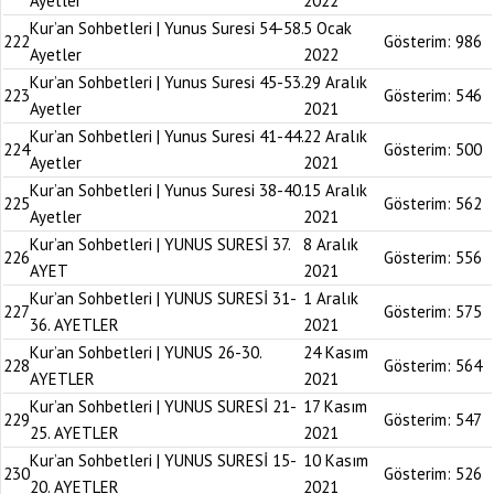
Ayetler
2022
Kur’an Sohbetleri | Yunus Suresi 54-58.
5 Ocak
222
Gösterim:
986
Ayetler
2022
Kur’an Sohbetleri | Yunus Suresi 45-53.
29 Aralık
223
Gösterim:
546
Ayetler
2021
Kur’an Sohbetleri | Yunus Suresi 41-44.
22 Aralık
224
Gösterim:
500
Ayetler
2021
Kur’an Sohbetleri | Yunus Suresi 38-40.
15 Aralık
225
Gösterim:
562
Ayetler
2021
Kur’an Sohbetleri | YUNUS SURESİ 37.
8 Aralık
226
Gösterim:
556
AYET
2021
Kur’an Sohbetleri | YUNUS SURESİ 31-
1 Aralık
227
Gösterim:
575
36. AYETLER
2021
Kur’an Sohbetleri | YUNUS 26-30.
24 Kasım
228
Gösterim:
564
AYETLER
2021
Kur’an Sohbetleri | YUNUS SURESİ 21-
17 Kasım
229
Gösterim:
547
25. AYETLER
2021
Kur’an Sohbetleri | YUNUS SURESİ 15-
10 Kasım
230
Gösterim:
526
20. AYETLER
2021