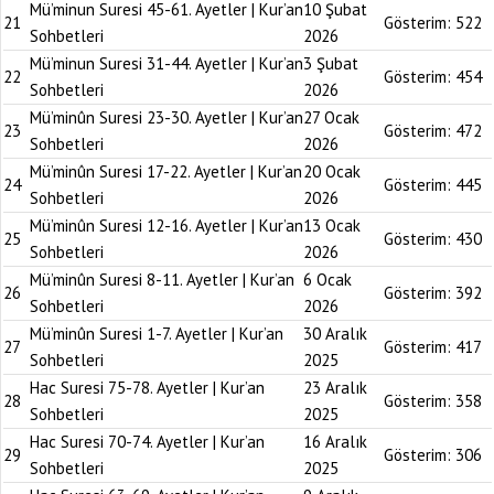
Mü’minun Suresi 45-61. Ayetler | Kur’an
10 Şubat
21
Gösterim:
522
Sohbetleri
2026
Mü’minun Suresi 31-44. Ayetler | Kur’an
3 Şubat
22
Gösterim:
454
Sohbetleri
2026
Mü’minûn Suresi 23-30. Ayetler | Kur’an
27 Ocak
23
Gösterim:
472
Sohbetleri
2026
Mü’minûn Suresi 17-22. Ayetler | Kur’an
20 Ocak
24
Gösterim:
445
Sohbetleri
2026
Mü’minûn Suresi 12-16. Ayetler | Kur’an
13 Ocak
25
Gösterim:
430
Sohbetleri
2026
Mü’minûn Suresi 8-11. Ayetler | Kur’an
6 Ocak
26
Gösterim:
392
Sohbetleri
2026
Mü’minûn Suresi 1-7. Ayetler | Kur’an
30 Aralık
27
Gösterim:
417
Sohbetleri
2025
Hac Suresi 75-78. Ayetler | Kur’an
23 Aralık
28
Gösterim:
358
Sohbetleri
2025
Hac Suresi 70-74. Ayetler | Kur’an
16 Aralık
29
Gösterim:
306
Sohbetleri
2025