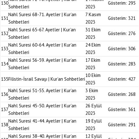
130
Gösterim:
295
Sohbetleri
2023
Nahl Suresi 68-71. Ayetler | Kur’an
7 Kasım
131
Gösterim:
321
Sohbetleri
2023
Nahl Suresi 65-67. Ayetler | Kur’an
31 Ekim
132
Gösterim:
276
Sohbetleri
2023
Nahl Suresi 60-64. Ayetler | Kur’an
24 Ekim
133
Gösterim:
306
Sohbetleri
2023
Nahl Suresi 56-59. Ayetler | Kur’an
17 Ekim
134
Gösterim:
283
Sohbetleri
2023
10 Ekim
135
Filistin-İsrail Savaşı | Kur’an Sohbetleri
Gösterim:
427
2023
Nahl Suresi 51-55. Ayetler | Kur’an
3 Ekim
136
Gösterim:
268
Sohbetleri
2023
Nahl Suresi 45-50. Ayetler | Kur’an
26 Eylül
137
Gösterim:
361
Sohbetleri
2023
Nahl Suresi 41-44. Ayetler | Kur’an
19 Eylül
138
Gösterim:
291
Sohbetleri
2023
Nahl Suresi 38-40. Ayetler | Kur’an
12 Eylül