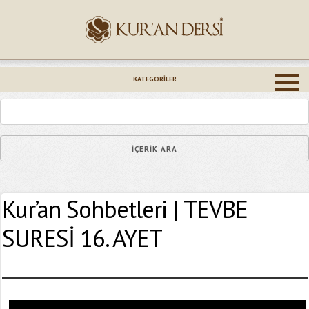
İsminiz (*)
KATEGORILER
Epostanız (*)
Kur’an Sohbetleri | TEVBE
Yaşadığınız Hatanın Ayrıntıları
SURESİ 16. AYET
Bağlantıyı Gönderin