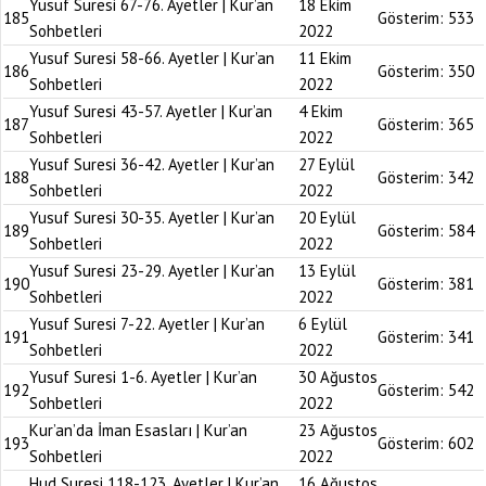
Yusuf Suresi 67-76. Ayetler | Kur’an
18 Ekim
185
Gösterim:
533
Sohbetleri
2022
Yusuf Suresi 58-66. Ayetler | Kur’an
11 Ekim
186
Gösterim:
350
Sohbetleri
2022
Yusuf Suresi 43-57. Ayetler | Kur’an
4 Ekim
187
Gösterim:
365
Sohbetleri
2022
Yusuf Suresi 36-42. Ayetler | Kur’an
27 Eylül
188
Gösterim:
342
Sohbetleri
2022
Yusuf Suresi 30-35. Ayetler | Kur’an
20 Eylül
189
Gösterim:
584
Sohbetleri
2022
Yusuf Suresi 23-29. Ayetler | Kur’an
13 Eylül
190
Gösterim:
381
Sohbetleri
2022
Yusuf Suresi 7-22. Ayetler | Kur’an
6 Eylül
191
Gösterim:
341
Sohbetleri
2022
Yusuf Suresi 1-6. Ayetler | Kur’an
30 Ağustos
192
Gösterim:
542
Sohbetleri
2022
Kur’an’da İman Esasları | Kur’an
23 Ağustos
193
Gösterim:
602
Sohbetleri
2022
Hud Suresi 118-123. Ayetler | Kur’an
16 Ağustos