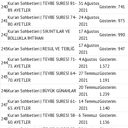
Kur’an Sohbetleri | TEVBE SURESİ 81-
31 Ağustos
240
Gösterim:
741
89. AYETLER
2021
Kur’an Sohbetleri | TEVBE SURESİ 74-
24 Ağustos
241
Gösterim:
973
80. AYETLER
2021
Kur’an Sohbetleri | SIKINTILAR VE
17 Ağustos
242
Gösterim:
990
BOLLUKLA İMTİHAN
2021
17 Ağustos
243
Kur’an Sohbetleri | RESUL VE TEBLİĞ
Gösterim:
947
2021
Kur’an Sohbetleri | TEVBE SURESİ 71-
4 Ağustos
Gösterim:
244
73. AYETLER
2021
1.372
Kur’an Sohbetleri | TEVBE SURESİ 64-
27 Temmuz
Gösterim:
245
70. AYETLER
2021
1.191
20 Temmuz
Gösterim:
246
Kur’an Sohbetleri | BÜYÜK GÜNAHLAR
2021
1.239
Kur’an Sohbetleri | TEVBE SURESİ 61-
14 Temmuz
Gösterim:
247
63. AYETLER
2021
1.140
Kur’an Sohbetleri | TEVBE SURESİ 58-
6 Temmuz
Gösterim:
248
60. AYETLER
2021
1.136