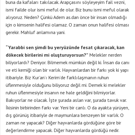
buna da kafaları takılacak. Arapçasını söyleyeyim fail vezni,
ismi failde olur ismi meful de olur. Biz bunu ismi meful olarak
alıyoruz. Neden? Çünkü Adem as.dan önce bir insan olmadığı
için o kimsenin halifesi olamaz. O zaman onun halifesi olması
gerekir. Mahluf anlamına yani.
“Yarabbi sen şimdi bu yeryüzünde fesat çıkaracak, kan
dökecek birilerini mi oluşturuyorsun?”
Melekler nerden
biliyorlardı? Deniyor. Bilmemek mümkün değil ki. İnsan da canı
ve eti kemiği olan bir varlık. Hayvanlardan bir farkı yok ki yapı
itibariyle. Biz Kur’an’ı Kerim’de farklılaşmanın ruhun
üflenmesiyle olduğunu biliyoruz değil mi. Demek ki melekler
ruhun üflenmesiyle insanın ne hale geldiğini bilmiyorlar.
Bakıyorlar ne olacak. İşte şurada aslan var, şurada tavuk var.
İkisinin birbirinden farkı var. Yeni bir canlı. O da ayakta yürüyen,
dış görünüş itibariyle de maymunlara benzeyen bir varlık. O
zaman ne yapacak? Diğer hayvanlarda gördüğüne göre bir
değerlendirme yapacak. Diğer hayvanlarda gördüğü nedir.