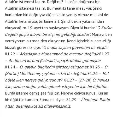
Allah’ın istemesi lazım. Değil mi? İsteğin doğması için
Allah’ın istemesi lazım. Bu meal iki tane meal var. Şimdi
bunlardan biri doğruysa diğeri kesin yanlış olmaz mı. İkisi de
Allah’ın kelamıysa, bir birine zıt. Şimdi bakın yukarısından
okuyacağım. 19. ayetten başlayayım. Diyor ki burda: “
O Kur’an
değerli güçlü itibarlı bir elçinin getirdiği sözdür”.
Manayı ben
vermiyorum bu mealden okuyorum. Kendi içindeki tutarsızlığı
bizzat göresiniz diye. “
O orada sayılan güvenilen bir elçidir.
81.22 –
Arkadaşınız Muhammed de mecnun değildir
81.23
–
Andolsun ki, onu (Cebrail’i) apaçık ufukta görmüştür
.
81.24 –
O, gaybın bilgilerini (sizden) esirgemez
. 81.25 –
O
(Kur’an) lânetlenmiş şeytanın sözü de değildir.
81.26
– Hal
böyle iken nereye gidiyorsunuz?
81.27 – (27-28)
O, herkes
için, sizden doğru yolda gitmek isteyenler için bir öğüttür
.
Burda isteme demiş şae fiili için. Nereye gidiyorsunuz, Kur’an
bir öğüttür tamam. Sonra ne diyor. 81.29 –
Âlemlerin Rabbi
Allah dilemedikçe siz dileyemezsiniz
.