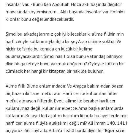
insanlar var. -Bunu ben Abdullah Hoca aklı başında değildir
manasında söylemiyorum.- Aklı başında insanlar var. Eminim
ki onlar bunu değerlendireceklerdir.
Şimdi bu arkadaşlarımız çok iyi bilecekler ki alime fiilinin min
harfi ceriyle kullanımıyla ilgili bir şey Arap dilinde yoktur. Ve
hiçbir tefsirde bu konuda en küçük bir kelime
bulamayacaklardır. Şimdi nasıl olsa bunu vatandaş bilmiyor
diye bir gazeteye bunu yazmak doğrumu? Öyleyse lütfen bir
cümlecik her hangi bir kitaptan bir nakilde bulunun.
Alime fiili: Bilme anlamındadır. Ve Arapça bakımından bazen
bir, bazen iki tane meful alır. Harfi cer ile kullanılan fiiller
meful almayan fiillerdir. Evet, alime ile beraber harfi cer
kullanılmaz değil, kullanılır elbette. Ama başka anlamlarda
kullanılır. Bu ayetleri açalım bakalım ki orda bu ayetlerde min
harfi ceri alime fiiliyle alakalımı değil mi? Ali İmran 140, 141 i
açıyoruz. 66. sayfada. Allah’u Teâlâ burda diyor ki: “
Eğer size