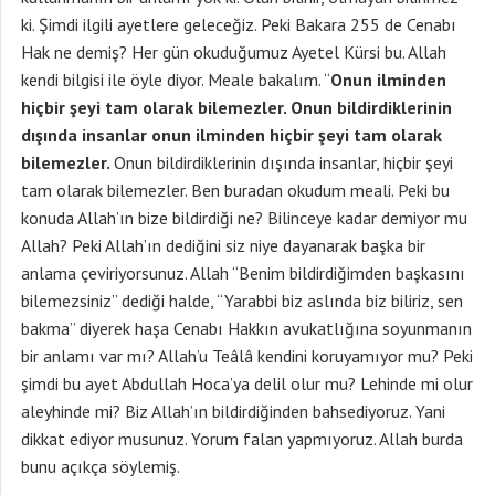
ki. Şimdi ilgili ayetlere geleceğiz. Peki Bakara 255 de Cenabı
Hak ne demiş? Her gün okuduğumuz Ayetel Kürsi bu. Allah
kendi bilgisi ile öyle diyor. Meale bakalım. “
Onun ilminden
hiçbir şeyi tam olarak bilemezler. Onun bildirdiklerinin
dışında insanlar onun ilminden hiçbir şeyi tam olarak
bilemezler.
Onun bildirdiklerinin dışında insanlar, hiçbir şeyi
tam olarak bilemezler. Ben buradan okudum meali. Peki bu
konuda Allah’ın bize bildirdiği ne? Bilinceye kadar demiyor mu
Allah? Peki Allah’ın dediğini siz niye dayanarak başka bir
anlama çeviriyorsunuz. Allah “Benim bildirdiğimden başkasını
bilemezsiniz” dediği halde, “Yarabbi biz aslında biz biliriz, sen
bakma” diyerek haşa Cenabı Hakkın avukatlığına soyunmanın
bir anlamı var mı? Allah’u Teâlâ kendini koruyamıyor mu? Peki
şimdi bu ayet Abdullah Hoca’ya delil olur mu? Lehinde mi olur
aleyhinde mi? Biz Allah’ın bildirdiğinden bahsediyoruz. Yani
dikkat ediyor musunuz. Yorum falan yapmıyoruz. Allah burda
bunu açıkça söylemiş.