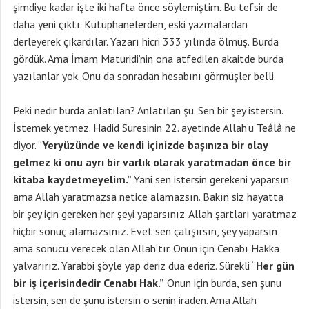
şimdiye kadar işte iki hafta önce söylemiştim. Bu tefsir de
daha yeni çıktı. Kütüphanelerden, eski yazmalardan
derleyerek çıkardılar. Yazarı hicri 333 yılında ölmüş. Burda
gördük. Ama İmam Maturidi’nin ona atfedilen akaitde burda
yazılanlar yok. Onu da sonradan hesabını görmüşler belli.
Peki nedir burda anlatılan? Anlatılan şu. Sen bir şey istersin.
İstemek yetmez. Hadid Suresinin 22. ayetinde Allah’u Teâlâ ne
diyor. “
Yeryüzünde ve kendi içinizde başınıza bir olay
gelmez ki onu ayrı bir varlık olarak yaratmadan önce bir
kitaba kaydetmeyelim.”
Yani sen istersin gerekeni yaparsın
ama Allah yaratmazsa netice alamazsın. Bakın siz hayatta
bir şey için gereken her şeyi yaparsınız. Allah şartları yaratmaz
hiçbir sonuç alamazsınız. Evet sen çalışırsın, şey yaparsın
ama sonucu verecek olan Allah’tır. Onun için Cenabı Hakka
yalvarırız. Yarabbi şöyle yap deriz dua ederiz. Sürekli “
Her gün
bir iş içerisindedir Cenabı Hak.”
Onun için burda, sen şunu
istersin, sen de şunu istersin o senin iraden. Ama Allah