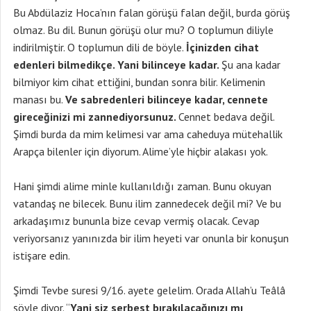
Bu Abdülaziz Hoca’nın falan görüşü falan değil, burda görüş
olmaz. Bu dil. Bunun görüşü olur mu? O toplumun diliyle
indirilmiştir. O toplumun dili de böyle.
İçinizden cihat
edenleri bilmedikçe. Yani bilinceye kadar.
Şu ana kadar
bilmiyor kim cihat ettiğini, bundan sonra bilir. Kelimenin
manası bu.
Ve sabredenleri bilinceye kadar, cennete
gireceğinizi mi zannediyorsunuz.
Cennet bedava değil.
Şimdi burda da mim kelimesi var ama caheduya mütehallik
Arapça bilenler için diyorum. Alime’yle hiçbir alakası yok.
Hani şimdi alime minle kullanıldığı zaman. Bunu okuyan
vatandaş ne bilecek. Bunu ilim zannedecek değil mi? Ve bu
arkadaşımız bununla bize cevap vermiş olacak. Cevap
veriyorsanız yanınızda bir ilim heyeti var onunla bir konuşun
istişare edin.
Şimdi Tevbe suresi 9/16. ayete gelelim. Orada Allah’u Teâlâ
şöyle diyor. “
Yani siz serbest bırakılacağınızı mı