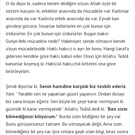
O da diyor ki, sadece benim dediğim olsun. Allah öyle bir
sistem kuruyor ki, erkekler arasında da mücadele var. Kadınlar
arasında da var. Kadınla erkek arasında da var. Eyvah kan
gövdeyi götürür. İnsanlar birbirlerini en çok bunun için
öldürürler. En çok bunun için öldürürler. Bugün bakın
Suriye’deki mücadele nedir? Hakimiyet sende olmasın bende
olsun mücadelesidir. Haklı haksız o ayrı bir konu. Hangi tarafa
gidersen kendine göre haklı kabul eder. Onun için Allah’u Teâlâ
kanunlar koymuş ki. Haklılık haksızlık kriterini ona göre
belirleyelim.
Şimdi diyorlar ki:
Senin hamdine karşılık biz tesbih ederiz
.
Yani: “Yarabbi sen ne yaparsan güzel yaparsın. Ondan dolayı
biz sana boyun eğeriz. Sen böyle bir şeye karar vermişsen ki
güzeldir ki karar vermişsindir”. Allah’u Teâlâ dedi ki: “
Ben sizin
bilmediğinizi biliyorum.”
Burda sizin bildiğiniz bir şey var.
Bunu görüyorsunuz tamam. Bu olmayacak değil. Ama sizin
bilmediğiniz bir şey var. işte onlara gayb olan bilgi, biraz sonra