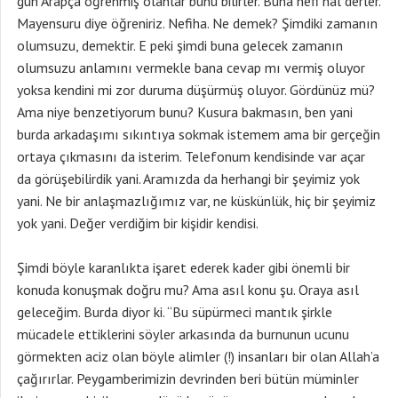
gün Arapça öğrenmiş olanlar bunu bilirler. Buna nefi hal derler.
Mayensuru diye öğreniriz. Nefiha. Ne demek? Şimdiki zamanın
olumsuzu, demektir. E peki şimdi buna gelecek zamanın
olumsuzu anlamını vermekle bana cevap mı vermiş oluyor
yoksa kendini mi zor duruma düşürmüş oluyor. Gördünüz mü?
Ama niye benzetiyorum bunu? Kusura bakmasın, ben yani
burda arkadaşımı sıkıntıya sokmak istemem ama bir gerçeğin
ortaya çıkmasını da isterim. Telefonum kendisinde var açar
da görüşebilirdik yani. Aramızda da herhangi bir şeyimiz yok
yani. Ne bir anlaşmazlığımız var, ne küskünlük, hiç bir şeyimiz
yok yani. Değer verdiğim bir kişidir kendisi.
Şimdi böyle karanlıkta işaret ederek kader gibi önemli bir
konuda konuşmak doğru mu? Ama asıl konu şu. Oraya asıl
geleceğim. Burda diyor ki. “Bu süpürmeci mantık şirkle
mücadele ettiklerini söyler arkasında da burnunun ucunu
görmekten aciz olan böyle alimler (!) insanları bir olan Allah’a
çağırırlar. Peygamberimizin devrinden beri bütün müminler