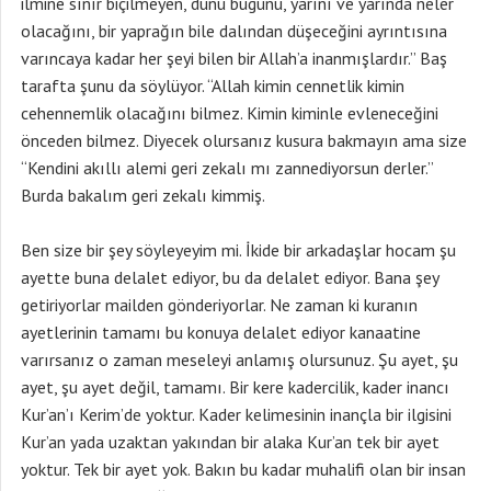
ilmine sınır biçilmeyen, dünü bugünü, yarını ve yarında neler
olacağını, bir yaprağın bile dalından düşeceğini ayrıntısına
varıncaya kadar her şeyi bilen bir Allah’a inanmışlardır.” Baş
tarafta şunu da söylüyor. “Allah kimin cennetlik kimin
cehennemlik olacağını bilmez. Kimin kiminle evleneceğini
önceden bilmez. Diyecek olursanız kusura bakmayın ama size
“Kendini akıllı alemi geri zekalı mı zannediyorsun derler.”
Burda bakalım geri zekalı kimmiş.
Ben size bir şey söyleyeyim mi. İkide bir arkadaşlar hocam şu
ayette buna delalet ediyor, bu da delalet ediyor. Bana şey
getiriyorlar mailden gönderiyorlar. Ne zaman ki kuranın
ayetlerinin tamamı bu konuya delalet ediyor kanaatine
varırsanız o zaman meseleyi anlamış olursunuz. Şu ayet, şu
ayet, şu ayet değil, tamamı. Bir kere kadercilik, kader inancı
Kur’an’ı Kerim’de yoktur. Kader kelimesinin inançla bir ilgisini
Kur’an yada uzaktan yakından bir alaka Kur’an tek bir ayet
yoktur. Tek bir ayet yok. Bakın bu kadar muhalifi olan bir insan