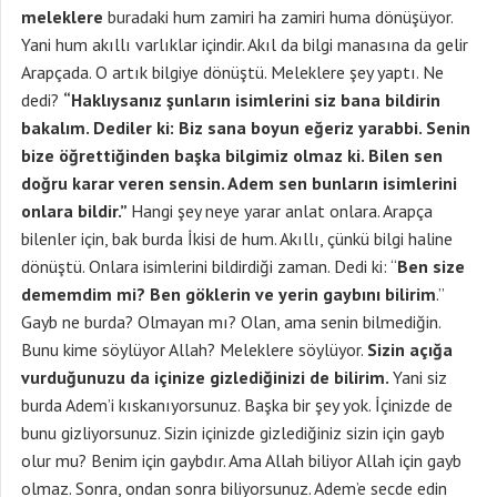
meleklere
buradaki hum zamiri ha zamiri huma dönüşüyor.
Yani hum akıllı varlıklar içindir. Akıl da bilgi manasına da gelir
Arapçada. O artık bilgiye dönüştü. Meleklere şey yaptı. Ne
dedi?
“Haklıysanız şunların isimlerini siz bana bildirin
bakalım. Dediler ki: Biz sana boyun eğeriz yarabbi. Senin
bize öğrettiğinden başka bilgimiz olmaz ki. Bilen sen
doğru karar veren sensin. Adem sen bunların isimlerini
onlara bildir.”
Hangi şey neye yarar anlat onlara. Arapça
bilenler için, bak burda İkisi de hum. Akıllı, çünkü bilgi haline
dönüştü. Onlara isimlerini bildirdiği zaman. Dedi ki: “
Ben size
dememdim mi? Ben göklerin ve yerin gaybını bilirim
.”
Gayb ne burda? Olmayan mı? Olan, ama senin bilmediğin.
Bunu kime söylüyor Allah? Meleklere söylüyor.
Sizin açığa
vurduğunuzu da içinize gizlediğinizi de bilirim.
Yani siz
burda Adem’i kıskanıyorsunuz. Başka bir şey yok. İçinizde de
bunu gizliyorsunuz. Sizin içinizde gizlediğiniz sizin için gayb
olur mu? Benim için gaybdır. Ama Allah biliyor Allah için gayb
olmaz. Sonra, ondan sonra biliyorsunuz. Adem’e secde edin