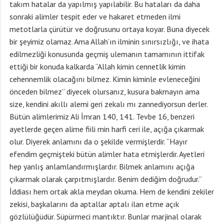
takım hatalar da yapılmış yapılabilir. Bu hataları da daha
sonraki alimler tespit eder ve hakaret etmeden ilmi
metotlarla çürütür ve doğrusunu ortaya koyar. Buna diyecek
bir şeyimiz olamaz. Ama Allah’ın ilminin sınırsızlığı, ve ihata
edilmezliği konusunda geçmiş ulemanın tamamının ittifak
ettiği bir konuda kalkarda “Allah kimin cennetlik kimin
cehennemlik olacağını bilmez. Kimin kiminle evleneceğini
önceden bilmez” diyecek olursanız, kusura bakmayın ama
size, kendini akıllı alemi geri zekalı mı zannediyorsun derler.
Bütün alimlerimiz Ali İmran 140, 141. Tevbe 16, benzeri
ayetlerde geçen alime fiili min harfi ceri ile, açığa çıkarmak
olur. Diyerek anlamını da o şekilde vermişlerdir. “Hayır
efendim geçmişteki bütün alimler hata etmişlerdir. Ayetleri
hep yanlış anlamlandırmışlardır. Bilmek anlamını açığa
çıkarmak olarak çarpıtmışlardır. Benim dediğim doğrudur.”
İddiası hem ortak akla meydan okuma. Hem de kendini zekiler
zekisi, başkalarını da aptallar aptalı ilan etme açık
gözlülüğüdür. Süpürmeci mantıktır. Bunlar marjinal olarak