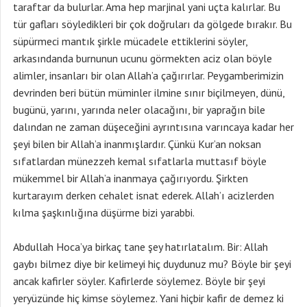
taraftar da bulurlar. Ama hep marjinal yani uçta kalırlar. Bu
tür gafları söyledikleri bir çok doğruları da gölgede bırakır. Bu
süpürmeci mantık şirkle mücadele ettiklerini söyler,
arkasındanda burnunun ucunu görmekten aciz olan böyle
alimler, insanları bir olan Allah’a çağırırlar. Peygamberimizin
devrinden beri bütün müminler ilmine sınır biçilmeyen, dünü,
bugünü, yarını, yarında neler olacağını, bir yaprağın bile
dalından ne zaman düşeceğini ayrıntısına varıncaya kadar her
şeyi bilen bir Allah’a inanmışlardır. Çünkü Kur’an noksan
sıfatlardan münezzeh kemal sıfatlarla muttasıf böyle
mükemmel bir Allah’a inanmaya çağırıyordu. Şirkten
kurtarayım derken cehalet isnat ederek. Allah’ı acizlerden
kılma şaşkınlığına düşürme bizi yarabbi.
Abdullah Hoca’ya birkaç tane şey hatırlatalım. Bir: Allah
gaybı bilmez diye bir kelimeyi hiç duydunuz mu? Böyle bir şeyi
ancak kafirler söyler. Kafirlerde söylemez. Böyle bir şeyi
yeryüzünde hiç kimse söylemez. Yani hiçbir kafir de demez ki