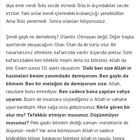
diye emir verdi. İblis secde etmedi. İblis’in dışındakiler secde
ettiler. Yani onlar kendi içlerindeki kıskançlığı yenebildiler.
Ama İblis yenemedi. Sonra olanları biliyorsunuz.
Şimdi gayb ne demekmiş? Olandır. Olmayan değil. Diğer başka
ayetlerde okuyacağım. Olan. Olan da iki türlü olur. Bir
tasarlarsınız zihninize, kafanızda vardır dışarıda yoktur. Sizin
kafanızdakini ben bilebilir miyim. Ama siz bilirsiniz. Allah da
bilir. Enam suresi 50. ayeti okuyalım. “
Deki ben size Allah’ın
hazineleri benim yanımdadır demiyorum. Ben gaybı da
bilmem. Ben bir meleğim de demiyorum size.
Allah,
rasulüne bunu emrediyor
. Ben sadece bana yapılan vahye
uyarım.
Bizim de insanlara söylediğimiz o. Allah’ın vahyine
uyun kardeşim. Niye sağa sola gidiyorsunuz.
Körle gören bir
olur mu? Tefekkür etmiyor musunuz. Düşünmüyor
musunuz?
Peki gaybı bilmem dediği zaman -meleklerle de
düşünün- nedir? Var ama bilmiyorum. Allah’ın sadece
bildirdiğini biliyor, başkasını bilmiyor Allah’ın rasulü. Sonra