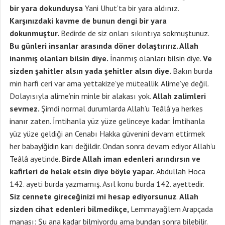
bir yara dokunduysa
Yani Uhut’ta bir yara aldınız.
Karşınızdaki kavme de bunun dengi bir yara
dokunmuştur.
Bedirde de siz onları sıkıntıya sokmuştunuz.
Bu günleri insanlar arasında döner dolaştırırız. Allah
inanmış olanları bilsin diye.
İnanmış olanları bilsin diye.
Ve
sizden şahitler alsın yada şehitler alsın diye.
Bakın burda
min harfi ceri var ama yettakize’ye müteallik. Alime’ye değil.
Dolayısıyla alime’nin minle bir alakası yok.
Allah zalimleri
sevmez.
Şimdi normal durumlarda Allah’u Teâlâ’ya herkes
inanır zaten. İmtihanla yüz yüze gelinceye kadar. İmtihanla
yüz yüze geldiği an Cenabı Hakka güvenini devam ettirmek
her babayiğidin karı değildir. Ondan sonra devam ediyor Allah’u
Teâlâ ayetinde.
Birde Allah iman edenleri arındırsın ve
kafirleri de helak etsin diye böyle yapar.
Abdullah Hoca
142. ayeti burda yazmamış. Asıl konu burda 142. ayettedir.
Siz cennete gireceğinizi mi hesap ediyorsunuz
.
Allah
sizden cihat edenleri bilmedikçe,
Lemmayağlem Arapçada
manası: Şu ana kadar bilmiyordu ama bundan sonra bilebilir.