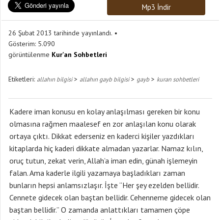
Mp3 İndir
26 Şubat 2013 tarihinde yayınlandı.
Gösterim:
5.090
görüntülenme
Kur'an Sohbetleri
Etiketleri:
>
>
>
allahın bilgisi
allahın gayb bilgisi
gayb
kuran sohbetleri
Kadere iman konusu en kolay anlaşılması gereken bir konu
olmasına rağmen maalesef en zor anlaşılan konu olarak
ortaya çıktı. Dikkat ederseniz en kaderci kişiler yazdıkları
kitaplarda hiç kaderi dikkate almadan yazarlar. Namaz kılın,
oruç tutun, zekat verin, Allah’a iman edin, günah işlemeyin
falan. Ama kaderle ilgili yazamaya başladıkları zaman
bunların hepsi anlamsızlaşır. İşte “Her şey ezelden bellidir.
Cennete gidecek olan baştan bellidir. Cehenneme gidecek olan
baştan bellidir.” O zamanda anlattıkları tamamen çöpe