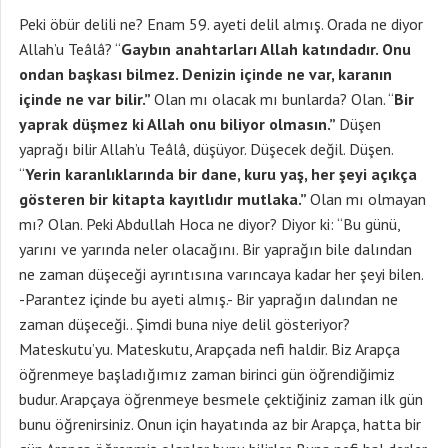
Peki öbür delili ne? Enam 59. ayeti delil almış. Orada ne diyor
Allah’u Teâlâ? “
Gaybın anahtarları Allah katındadır. Onu
ondan başkası bilmez. Denizin içinde ne var, karanın
içinde ne var bilir.”
Olan mı olacak mı bunlarda? Olan. “
Bir
yaprak düşmez ki Allah onu biliyor olmasın.”
Düşen
yaprağı bilir Allah’u Teâlâ, düşüyor. Düşecek değil. Düşen.
“
Yerin karanlıklarında bir dane, kuru yaş, her şeyi açıkça
gösteren bir kitapta kayıtlıdır mutlaka.”
Olan mı olmayan
mı? Olan. Peki Abdullah Hoca ne diyor? Diyor ki: “Bu günü,
yarını ve yarında neler olacağını. Bir yaprağın bile dalından
ne zaman düşeceği ayrıntısına varıncaya kadar her şeyi bilen.
-Parantez içinde bu ayeti almış.- Bir yaprağın dalından ne
zaman düşeceği.. Şimdi buna niye delil gösteriyor?
Mateskutu’yu. Mateskutu, Arapçada nefi haldir. Biz Arapça
öğrenmeye başladığımız zaman birinci gün öğrendiğimiz
budur. Arapçaya öğrenmeye besmele çektiğiniz zaman ilk gün
bunu öğrenirsiniz. Onun için hayatında az bir Arapça, hatta bir