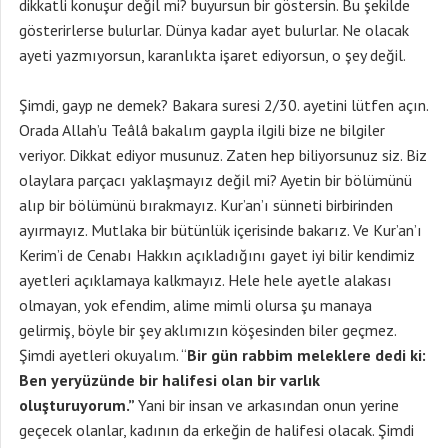
dikkatli konuşur değil mi? buyursun bir göstersin. Bu şekilde
gösterirlerse bulurlar. Dünya kadar ayet bulurlar. Ne olacak
ayeti yazmıyorsun, karanlıkta işaret ediyorsun, o şey değil.
Şimdi, gayp ne demek? Bakara suresi 2/30. ayetini lütfen açın.
Orada Allah’u Teâlâ bakalım gaypla ilgili bize ne bilgiler
veriyor. Dikkat ediyor musunuz. Zaten hep biliyorsunuz siz. Biz
olaylara parçacı yaklaşmayız değil mi? Ayetin bir bölümünü
alıp bir bölümünü bırakmayız. Kur’an’ı sünneti birbirinden
ayırmayız. Mutlaka bir bütünlük içerisinde bakarız. Ve Kur’an’ı
Kerim’i de Cenabı Hakkın açıkladığını gayet iyi bilir kendimiz
ayetleri açıklamaya kalkmayız. Hele hele ayetle alakası
olmayan, yok efendim, alime mimli olursa şu manaya
gelirmiş, böyle bir şey aklımızın köşesinden biler geçmez.
Şimdi ayetleri okuyalım. “
Bir gün rabbim meleklere dedi ki:
Ben yeryüzünde bir halifesi olan bir varlık
oluşturuyorum.”
Yani bir insan ve arkasından onun yerine
geçecek olanlar, kadının da erkeğin de halifesi olacak. Şimdi