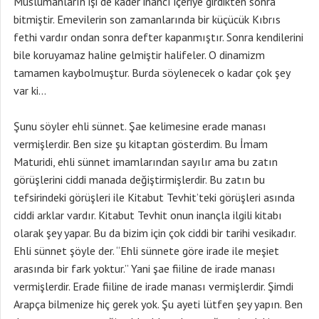
Müslümanların işi de kader inancı içeriye girdikten sonra
bitmiştir. Emevilerin son zamanlarında bir küçücük Kıbrıs
fethi vardır ondan sonra defter kapanmıştır. Sonra kendilerini
bile koruyamaz haline gelmiştir halifeler. O dinamizm
tamamen kaybolmuştur. Burda söylenecek o kadar çok şey
var ki…
Şunu söyler ehli sünnet. Şae kelimesine erade manası
vermişlerdir. Ben size şu kitaptan gösterdim. Bu İmam
Maturidi, ehli sünnet imamlarından sayılır ama bu zatın
görüşlerini ciddi manada değiştirmişlerdir. Bu zatın bu
tefsirindeki görüşleri ile Kitabut Tevhit’teki görüşleri asında
ciddi arklar vardır. Kitabut Tevhit onun inançla ilgili kitabı
olarak şey yapar. Bu da bizim için çok ciddi bir tarihi vesikadır.
Ehli sünnet şöyle der. “Ehli sünnete göre irade ile meşiet
arasında bir fark yoktur.” Yani şae fiiline de irade manası
vermişlerdir. Erade fiiline de irade manası vermişlerdir. Şimdi
Arapça bilmenize hiç gerek yok. Şu ayeti lütfen şey yapın. Ben