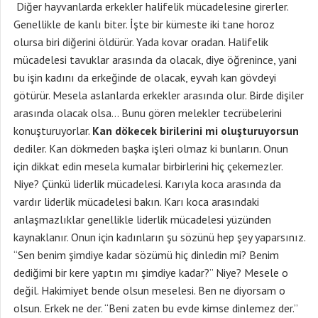
Diğer hayvanlarda erkekler halifelik mücadelesine girerler.
Genellikle de kanlı biter. İşte bir kümeste iki tane horoz
olursa biri diğerini öldürür. Yada kovar oradan. Halifelik
mücadelesi tavuklar arasında da olacak, diye öğrenince, yani
bu işin kadını da erkeğinde de olacak, eyvah kan gövdeyi
götürür. Mesela aslanlarda erkekler arasında olur. Birde dişiler
arasında olacak olsa… Bunu gören melekler tecrübelerini
konuşturuyorlar.
Kan dökecek birilerini mi oluşturuyorsun
dediler. Kan dökmeden başka işleri olmaz ki bunların. Onun
için dikkat edin mesela kumalar birbirlerini hiç çekemezler.
Niye? Çünkü liderlik mücadelesi. Karıyla koca arasında da
vardır liderlik mücadelesi bakın. Karı koca arasındaki
anlaşmazlıklar genellikle liderlik mücadelesi yüzünden
kaynaklanır. Onun için kadınların şu sözünü hep şey yaparsınız.
“Sen benim şimdiye kadar sözümü hiç dinledin mi? Benim
dediğimi bir kere yaptın mı şimdiye kadar?” Niye? Mesele o
değil. Hakimiyet bende olsun meselesi. Ben ne diyorsam o
olsun. Erkek ne der. “Beni zaten bu evde kimse dinlemez der.”