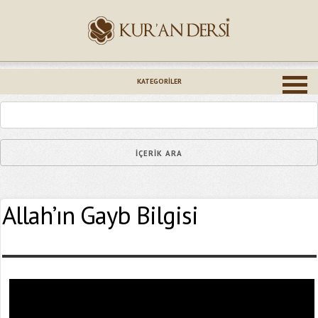
İsminiz (*)
KATEGORILER
Epostanız (*)
Allah’ın Gayb Bilgisi
Yaşadığınız Hatanın Ayrıntıları
Bağlantıyı Gönderin