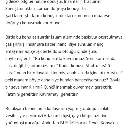
gidecek bilgiler haline dönüşür. İnsanlar fıtratlarını
konuşturdukları zaman doğruyu konuşurlar.
Şartlanmışlıklarını konuşturdukları zaman da maalesef
doğruyu konuşmak zor oluyor.
Birde bu konu asırlardır İslam aleminde baskıyla oturtulmaya
çalışılmış. İnsanlara kader inancı diye sunulan inanç
anlaşılamaz, çelişkilerle dolu olduğu içinde şunu
söylemişlerdir. “Bu konu akılla kavranmaz. Soru sormak da
caiz değildir, soramazsınız.” Kader konusu Allah’u Teâlâ
tarafından bir odaya kilitlenmiş, anahtarı da içine atılmıştır. E
peki madem böyle daha niye bundan bahsediyorsunuz? Böyle
bir şeye inanılır mı? Çünkü inanmak güvenmeyi gerektirir.
Tatmini gerektirir. Kavramayı gerektirir.
Bu akşam benim bir arkadaşımın yapmış olduğu tenkit
vesilesiyle dersimizi Allah’ın bilgisi, gayb bilgisi üzerine
yoğunlaştıracağız. Abdullah BÜYÜK Hoca efendi Konya’da