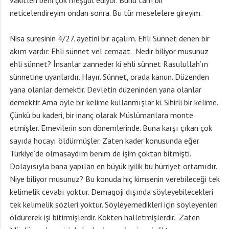
vakitleri beni çok meşgul ediyor. Bunu tam bir
neticelendireyim ondan sonra. Bu tür meselelere gireyim.
Nisa suresinin 4/27. ayetini bir açalım. Ehli Sünnet denen bir
akım vardır. Ehli sünnet vel cemaat. Nedir biliyor musunuz
ehli sünnet? İnsanlar zanneder ki ehli sünnet Rasulullah’ın
sünnetine uyanlardır. Hayır. Sünnet, orada kanun. Düzenden
yana olanlar demektir. Devletin düzeninden yana olanlar
demektir. Ama öyle bir kelime kullanmışlar ki. Sihirli bir kelime.
Çünkü bu kaderi, bir inanç olarak Müslümanlara monte
etmişler. Emevilerin son dönemlerinde. Buna karşı çıkan çok
sayıda hocayı öldürmüşler. Zaten kader konusunda eğer
Türkiye’de olmasaydım benim de işim çoktan bitmişti.
Dolayısıyla bana yapılan en büyük iyilik bu hürriyet ortamıdır.
Niye biliyor musunuz? Bu konuda hiç kimsenin verebileceği tek
kelimelik cevabı yoktur. Demagoji dışında söyleyebilecekleri
tek kelimelik sözleri yoktur. Söyleyemedikleri için söyleyenleri
öldürerek işi bitirmişlerdir. Kökten halletmişlerdir. Zaten