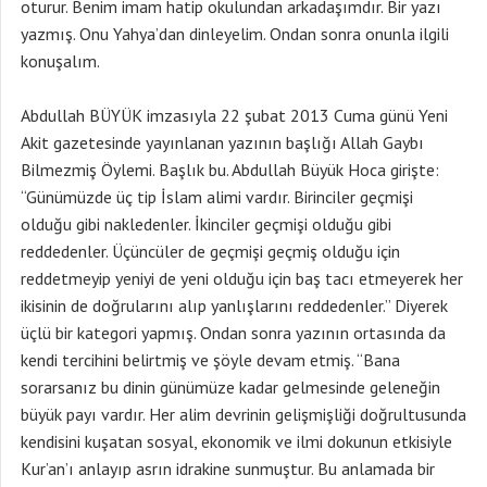
oturur. Benim imam hatip okulundan arkadaşımdır. Bir yazı
yazmış. Onu Yahya’dan dinleyelim. Ondan sonra onunla ilgili
konuşalım.
Abdullah BÜYÜK imzasıyla 22 şubat 2013 Cuma günü Yeni
Akit gazetesinde yayınlanan yazının başlığı Allah Gaybı
Bilmezmiş Öylemi. Başlık bu. Abdullah Büyük Hoca girişte:
“Günümüzde üç tip İslam alimi vardır. Birinciler geçmişi
olduğu gibi nakledenler. İkinciler geçmişi olduğu gibi
reddedenler. Üçüncüler de geçmişi geçmiş olduğu için
reddetmeyip yeniyi de yeni olduğu için baş tacı etmeyerek her
ikisinin de doğrularını alıp yanlışlarını reddedenler.” Diyerek
üçlü bir kategori yapmış. Ondan sonra yazının ortasında da
kendi tercihini belirtmiş ve şöyle devam etmiş. “Bana
sorarsanız bu dinin günümüze kadar gelmesinde geleneğin
büyük payı vardır. Her alim devrinin gelişmişliği doğrultusunda
kendisini kuşatan sosyal, ekonomik ve ilmi dokunun etkisiyle
Kur’an’ı anlayıp asrın idrakine sunmuştur. Bu anlamada bir