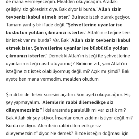
de mana vermeyeceğim. Mealden okuyacağım. Aradaki
çelişkiyi siz göresiniz diye. Bak diyor ki burda. “
Allah sizin
tevbenizi kabul etmek ister.”
Bu irade istek olarak geçiyor.
Tamam yanlış bir ifade değil. “
Şehvetlerine uyanlar ise
büsbütün yoldan çıkmanızı isterler.”
Allah’ın isteğine ters
bir istek var mı burda? Var. Bak “
Allah sizin tevbenizi kabul
etmek ister. Şehvetlerine uyanlar ise büsbütün yoldan
çıkmanızı isterler.”
Demek ki Allah’ın isteği ile şehvetlerine
uyanların isteği nasıl oluyormuş? Birbirine zıt, yani Allah’ın
isteğine zıt istek olabiliyormuş değil mi? Açık mı şimdi? Bak
ayete ben mana vermedim, mealden okudum.
Şimdi bir de Tekvir suresini açalım. Son ayeti okuyacağım. Hiç
şey yapmayalım. “
Alemlerin rabbi dilemedikçe siz
dileyemezsiniz.”
İkisi arasında paralellik mi var zıtlık mı?
Bak Allah bir şey istiyor. İnsanlar onun zıddını istiyor değil mi?
Burda ne diyor. “Alemlerin rabbi dilemedikçe siz
dileyemezsiniz” diyor. Ne demek? Bizde isteğin doğması için