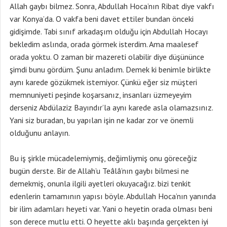
Allah gaybı bilmez. Sonra, Abdullah Hoca’nın Ribat diye vakfı
var Konya’da. O vakfa beni davet ettiler bundan önceki
gidişimde. Tabi sınıf arkadaşım olduğu için Abdullah Hocayı
bekledim aslında, orada görmek isterdim. Ama maalesef
orada yoktu. O zaman bir mazereti olabilir diye düşününce
şimdi bunu gördüm. Şunu anladım. Demek ki benimle birlikte
aynı karede gözükmek istemiyor. Çünkü eğer siz müşteri
memnuniyeti peşinde koşarsanız, insanları üzmeyeyim
derseniz Abdülaziz Bayındır’la aynı karede asla olamazsınız.
Yani siz buradan, bu yapılan işin ne kadar zor ve önemli
olduğunu anlayın.
Bu iş şirkle mücadelemiymiş, değimliymiş onu göreceğiz
bugün derste. Bir de Allah’u Teâlâ’nın gaybı bilmesi ne
demekmiş, onunla ilgili ayetleri okuyacağız. bizi tenkit
edenlerin tamamının yapısı böyle. Abdullah Hoca’nın yanında
bir ilim adamları heyeti var. Yani o heyetin orada olması beni
son derece mutlu etti. O heyette aklı başında gerçekten iyi