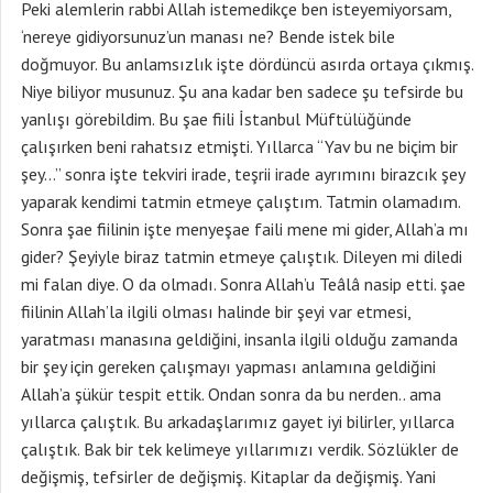
Peki alemlerin rabbi Allah istemedikçe ben isteyemiyorsam,
‘nereye gidiyorsunuz’un manası ne? Bende istek bile
doğmuyor. Bu anlamsızlık işte dördüncü asırda ortaya çıkmış.
Niye biliyor musunuz. Şu ana kadar ben sadece şu tefsirde bu
yanlışı görebildim. Bu şae fiili İstanbul Müftülüğünde
çalışırken beni rahatsız etmişti. Yıllarca “Yav bu ne biçim bir
şey…” sonra işte tekviri irade, teşrii irade ayrımını birazcık şey
yaparak kendimi tatmin etmeye çalıştım. Tatmin olamadım.
Sonra şae fiilinin işte menyeşae faili mene mi gider, Allah’a mı
gider? Şeyiyle biraz tatmin etmeye çalıştık. Dileyen mi diledi
mi falan diye. O da olmadı. Sonra Allah’u Teâlâ nasip etti. şae
fiilinin Allah’la ilgili olması halinde bir şeyi var etmesi,
yaratması manasına geldiğini, insanla ilgili olduğu zamanda
bir şey için gereken çalışmayı yapması anlamına geldiğini
Allah’a şükür tespit ettik. Ondan sonra da bu nerden.. ama
yıllarca çalıştık. Bu arkadaşlarımız gayet iyi bilirler, yıllarca
çalıştık. Bak bir tek kelimeye yıllarımızı verdik. Sözlükler de
değişmiş, tefsirler de değişmiş. Kitaplar da değişmiş. Yani