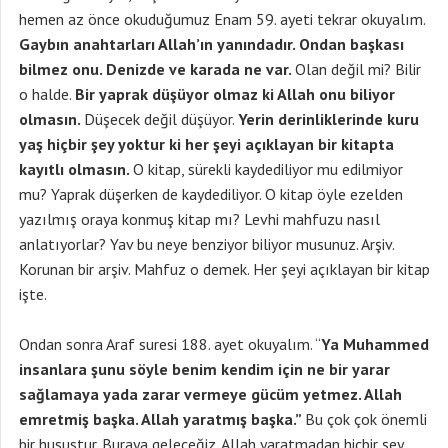
hemen az önce okuduğumuz Enam 59. ayeti tekrar okuyalım.
Gaybın anahtarları Allah’ın yanındadır. Ondan başkası
bilmez onu. Denizde ve karada ne var.
Olan değil mi? Bilir
o halde.
Bir yaprak düşüyor olmaz ki Allah onu biliyor
olmasın.
Düşecek değil düşüyor.
Yerin derinliklerinde kuru
yaş hiçbir şey yoktur ki her şeyi açıklayan bir kitapta
kayıtlı olmasın.
O kitap, sürekli kaydediliyor mu edilmiyor
mu? Yaprak düşerken de kaydediliyor. O kitap öyle ezelden
yazılmış oraya konmuş kitap mı? Levhi mahfuzu nasıl
anlatıyorlar? Yav bu neye benziyor biliyor musunuz. Arşiv.
Korunan bir arşiv. Mahfuz o demek. Her şeyi açıklayan bir kitap
işte.
Ondan sonra Araf suresi 188. ayet okuyalım. “
Ya Muhammed
insanlara şunu söyle benim kendim için ne bir yarar
sağlamaya yada zarar vermeye gücüm yetmez. Allah
emretmiş başka. Allah yaratmış başka.”
Bu çok çok önemli
bir husustur. Buraya geleceğiz. Allah yaratmadan hiçbir şey