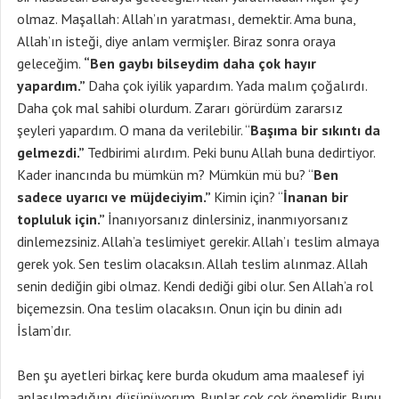
olmaz. Maşallah: Allah’ın yaratması, demektir. Ama buna,
Allah’ın isteği, diye anlam vermişler. Biraz sonra oraya
geleceğim.
“Ben gaybı bilseydim daha çok hayır
yapardım.”
Daha çok iyilik yapardım. Yada malım çoğalırdı.
Daha çok mal sahibi olurdum. Zararı görürdüm zararsız
şeyleri yapardım. O mana da verilebilir. “
Başıma bir sıkıntı da
gelmezdi.”
Tedbirimi alırdım. Peki bunu Allah buna dedirtiyor.
Kader inancında bu mümkün m? Mümkün mü bu? “
Ben
sadece uyarıcı ve müjdeciyim.”
Kimin için? “
İnanan bir
topluluk için.”
İnanıyorsanız dinlersiniz, inanmıyorsanız
dinlemezsiniz. Allah’a teslimiyet gerekir. Allah’ı teslim almaya
gerek yok. Sen teslim olacaksın. Allah teslim alınmaz. Allah
senin dediğin gibi olmaz. Kendi dediği gibi olur. Sen Allah’a rol
biçemezsin. Ona teslim olacaksın. Onun için bu dinin adı
İslam’dır.
Ben şu ayetleri birkaç kere burda okudum ama maalesef iyi
anlaşılmadığını düşünüyorum. Bunlar çok çok önemlidir. Bunu