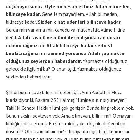
düşünüyorsunuz. Öyle mi hesap ettiniz. Allah bilmeden,
bilinceye kadar.
Gene lemmayağlem. Allah bilmeden,
bilinceye kadar.
Sizden cihat edenleri bilinceye kadar.
Burda min var ama min cahedu’ya mütehallik. Alime fiiline
değil.
Allah rasulü ve müminlerin dışında can dostu
edinmediğinizi de Allah bilinceye kadar serbest
bırakılacağınızı mı zannediyorsunuz. Allah yapmakta
olduğunuz şeylerden haberdardır.
Yapmakta olduğunuz,
gelecekle ilgili mi bu? O anla ilgili. Yapmakta olduğunuz
şeylerden haberdardır.
Şimdi burda gayb bilgisine geleceğiz. Ama Abdullah Hoca
burda diyor ki. Bakara 255 i almış. “İlmine sınır biçilmeyen.”
Tabiî ki Cenabı Hakkın ilmi çok geniştir. Bunda bir problem yok.
Bunun aksini söyleyen yok. Ama olmayan, bilinir mi? Olmayanı
bildiğini iddia etmek. Fazilet midir yoksa kişinin değerini mi
düşürür? Olmayan bilinir mi? Olmayanla ilgili bilgi kelimesini
kullanmanın bir anlamı yok ki. Olan bilinir, olmayan bilinmez