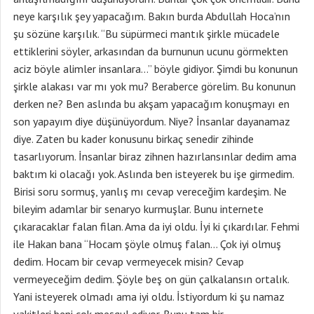
neye karşılık şey yapacağım. Bakın burda Abdullah Hoca’nın
şu sözüne karşılık. “Bu süpürmeci mantık şirkle mücadele
ettiklerini söyler, arkasından da burnunun ucunu görmekten
aciz böyle alimler insanlara…” böyle gidiyor. Şimdi bu konunun
şirkle alakası var mı yok mu? Beraberce görelim. Bu konunun
derken ne? Ben aslında bu akşam yapacağım konuşmayı en
son yapayım diye düşünüyordum. Niye? İnsanlar dayanamaz
diye. Zaten bu kader konusunu birkaç senedir zihinde
tasarlıyorum. İnsanlar biraz zihnen hazırlansınlar dedim ama
baktım ki olacağı yok. Aslında ben isteyerek bu işe girmedim.
Birisi soru sormuş, yanlış mı cevap vereceğim kardeşim. Ne
bileyim adamlar bir senaryo kurmuşlar. Bunu internete
çıkaracaklar falan filan. Ama da iyi oldu. İyi ki çıkardılar. Fehmi
ile Hakan bana “Hocam şöyle olmuş falan… Çok iyi olmuş
dedim. Hocam bir cevap vermeyecek misin? Cevap
vermeyeceğim dedim. Şöyle beş on gün çalkalansın ortalık.
Yani isteyerek olmadı ama iyi oldu. İstiyordum ki şu namaz