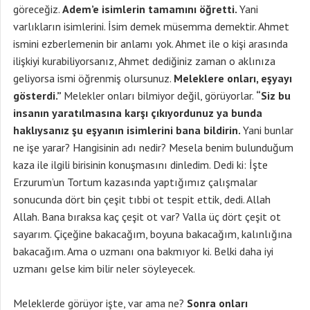
göreceğiz.
Adem’e isimlerin tamamını öğretti.
Yani
varlıkların isimlerini. İsim demek müsemma demektir. Ahmet
ismini ezberlemenin bir anlamı yok. Ahmet ile o kişi arasında
ilişkiyi kurabiliyorsanız, Ahmet dediğiniz zaman o aklınıza
geliyorsa ismi öğrenmiş olursunuz.
Meleklere onları, eşyayı
gösterdi.”
Melekler onları bilmiyor değil, görüyorlar.
“Siz bu
insanın yaratılmasına karşı çıkıyordunuz ya bunda
haklıysanız şu eşyanın isimlerini bana bildirin.
Yani bunlar
ne işe yarar? Hangisinin adı nedir? Mesela benim bulunduğum
kaza ile ilgili birisinin konuşmasını dinledim. Dedi ki: İşte
Erzurum’un Tortum kazasında yaptığımız çalışmalar
sonucunda dört bin çeşit tıbbi ot tespit ettik, dedi. Allah
Allah. Bana bıraksa kaç çeşit ot var? Valla üç dört çeşit ot
sayarım. Çiçeğine bakacağım, boyuna bakacağım, kalınlığına
bakacağım. Ama o uzmanı ona bakmıyor ki. Belki daha iyi
uzmanı gelse kim bilir neler söyleyecek.
Meleklerde görüyor işte, var ama ne?
Sonra onları