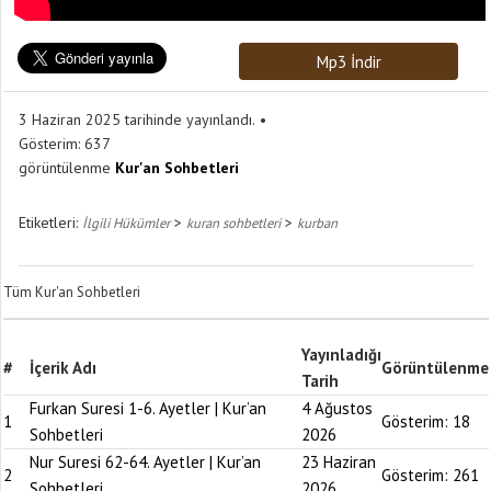
Mp3 İndir
3 Haziran 2025 tarihinde yayınlandı.
Gösterim:
637
görüntülenme
Kur'an Sohbetleri
Etiketleri:
>
>
İlgili Hükümler
kuran sohbetleri
kurban
Tüm Kur'an Sohbetleri
Yayınladığı
#
İçerik Adı
Görüntülenme
Tarih
Furkan Suresi 1-6. Ayetler | Kur’an
4 Ağustos
1
Gösterim:
18
Sohbetleri
2026
Nur Suresi 62-64. Ayetler | Kur’an
23 Haziran
2
Gösterim:
261
Sohbetleri
2026