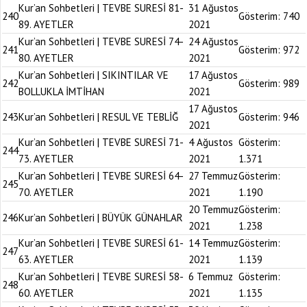
Kur’an Sohbetleri | TEVBE SURESİ 81-
31 Ağustos
240
Gösterim:
740
89. AYETLER
2021
Kur’an Sohbetleri | TEVBE SURESİ 74-
24 Ağustos
241
Gösterim:
972
80. AYETLER
2021
Kur’an Sohbetleri | SIKINTILAR VE
17 Ağustos
242
Gösterim:
989
BOLLUKLA İMTİHAN
2021
17 Ağustos
243
Kur’an Sohbetleri | RESUL VE TEBLİĞ
Gösterim:
946
2021
Kur’an Sohbetleri | TEVBE SURESİ 71-
4 Ağustos
Gösterim:
244
73. AYETLER
2021
1.371
Kur’an Sohbetleri | TEVBE SURESİ 64-
27 Temmuz
Gösterim:
245
70. AYETLER
2021
1.190
20 Temmuz
Gösterim:
246
Kur’an Sohbetleri | BÜYÜK GÜNAHLAR
2021
1.238
Kur’an Sohbetleri | TEVBE SURESİ 61-
14 Temmuz
Gösterim:
247
63. AYETLER
2021
1.139
Kur’an Sohbetleri | TEVBE SURESİ 58-
6 Temmuz
Gösterim:
248
60. AYETLER
2021
1.135