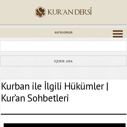
İsminiz (*)
KATEGORILER
Epostanız (*)
Kurban ile İlgili Hükümler |
Yaşadığınız Hatanın Ayrıntıları
Kur’an Sohbetleri
Bağlantıyı Gönderin