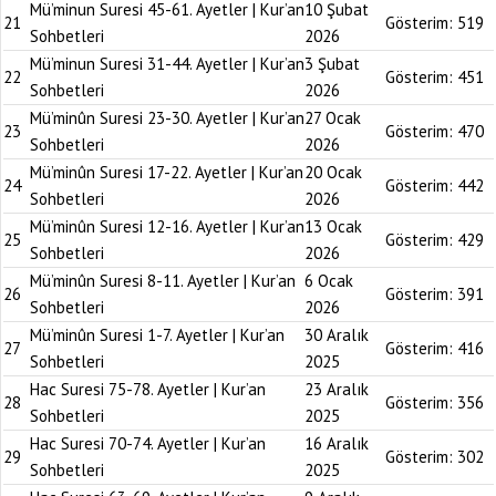
Mü’minun Suresi 45-61. Ayetler | Kur’an
10 Şubat
21
Gösterim:
519
Sohbetleri
2026
Mü’minun Suresi 31-44. Ayetler | Kur’an
3 Şubat
22
Gösterim:
451
Sohbetleri
2026
Mü’minûn Suresi 23-30. Ayetler | Kur’an
27 Ocak
23
Gösterim:
470
Sohbetleri
2026
Mü’minûn Suresi 17-22. Ayetler | Kur’an
20 Ocak
24
Gösterim:
442
Sohbetleri
2026
Mü’minûn Suresi 12-16. Ayetler | Kur’an
13 Ocak
25
Gösterim:
429
Sohbetleri
2026
Mü’minûn Suresi 8-11. Ayetler | Kur’an
6 Ocak
26
Gösterim:
391
Sohbetleri
2026
Mü’minûn Suresi 1-7. Ayetler | Kur’an
30 Aralık
27
Gösterim:
416
Sohbetleri
2025
Hac Suresi 75-78. Ayetler | Kur’an
23 Aralık
28
Gösterim:
356
Sohbetleri
2025
Hac Suresi 70-74. Ayetler | Kur’an
16 Aralık
29
Gösterim:
302
Sohbetleri
2025