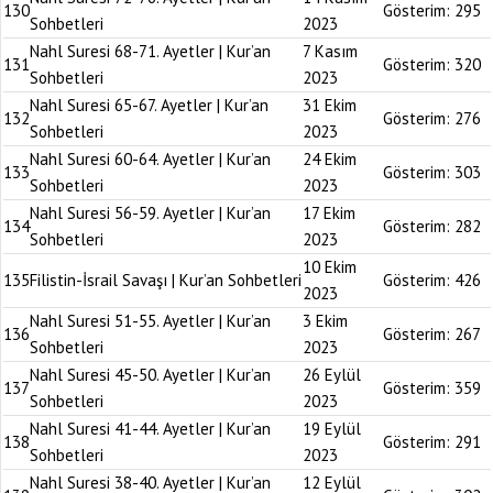
130
Gösterim:
295
Sohbetleri
2023
Nahl Suresi 68-71. Ayetler | Kur’an
7 Kasım
131
Gösterim:
320
Sohbetleri
2023
Nahl Suresi 65-67. Ayetler | Kur’an
31 Ekim
132
Gösterim:
276
Sohbetleri
2023
Nahl Suresi 60-64. Ayetler | Kur’an
24 Ekim
133
Gösterim:
303
Sohbetleri
2023
Nahl Suresi 56-59. Ayetler | Kur’an
17 Ekim
134
Gösterim:
282
Sohbetleri
2023
10 Ekim
135
Filistin-İsrail Savaşı | Kur’an Sohbetleri
Gösterim:
426
2023
Nahl Suresi 51-55. Ayetler | Kur’an
3 Ekim
136
Gösterim:
267
Sohbetleri
2023
Nahl Suresi 45-50. Ayetler | Kur’an
26 Eylül
137
Gösterim:
359
Sohbetleri
2023
Nahl Suresi 41-44. Ayetler | Kur’an
19 Eylül
138
Gösterim:
291
Sohbetleri
2023
Nahl Suresi 38-40. Ayetler | Kur’an
12 Eylül