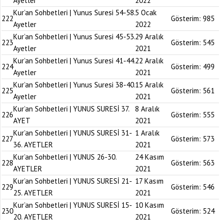
Ayetler
2022
Kur’an Sohbetleri | Yunus Suresi 54-58.
5 Ocak
222
Gösterim:
985
Ayetler
2022
Kur’an Sohbetleri | Yunus Suresi 45-53.
29 Aralık
223
Gösterim:
545
Ayetler
2021
Kur’an Sohbetleri | Yunus Suresi 41-44.
22 Aralık
224
Gösterim:
499
Ayetler
2021
Kur’an Sohbetleri | Yunus Suresi 38-40.
15 Aralık
225
Gösterim:
561
Ayetler
2021
Kur’an Sohbetleri | YUNUS SURESİ 37.
8 Aralık
226
Gösterim:
555
AYET
2021
Kur’an Sohbetleri | YUNUS SURESİ 31-
1 Aralık
227
Gösterim:
573
36. AYETLER
2021
Kur’an Sohbetleri | YUNUS 26-30.
24 Kasım
228
Gösterim:
563
AYETLER
2021
Kur’an Sohbetleri | YUNUS SURESİ 21-
17 Kasım
229
Gösterim:
546
25. AYETLER
2021
Kur’an Sohbetleri | YUNUS SURESİ 15-
10 Kasım
230
Gösterim:
524
20. AYETLER
2021