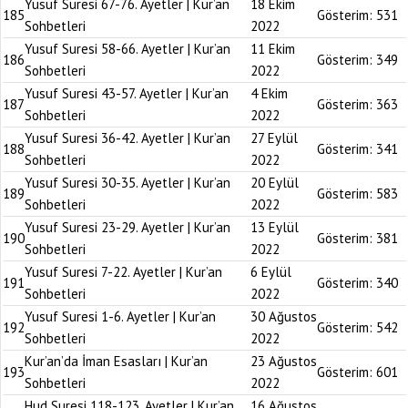
Yusuf Suresi 67-76. Ayetler | Kur’an
18 Ekim
185
Gösterim:
531
Sohbetleri
2022
Yusuf Suresi 58-66. Ayetler | Kur’an
11 Ekim
186
Gösterim:
349
Sohbetleri
2022
Yusuf Suresi 43-57. Ayetler | Kur’an
4 Ekim
187
Gösterim:
363
Sohbetleri
2022
Yusuf Suresi 36-42. Ayetler | Kur’an
27 Eylül
188
Gösterim:
341
Sohbetleri
2022
Yusuf Suresi 30-35. Ayetler | Kur’an
20 Eylül
189
Gösterim:
583
Sohbetleri
2022
Yusuf Suresi 23-29. Ayetler | Kur’an
13 Eylül
190
Gösterim:
381
Sohbetleri
2022
Yusuf Suresi 7-22. Ayetler | Kur’an
6 Eylül
191
Gösterim:
340
Sohbetleri
2022
Yusuf Suresi 1-6. Ayetler | Kur’an
30 Ağustos
192
Gösterim:
542
Sohbetleri
2022
Kur’an’da İman Esasları | Kur’an
23 Ağustos
193
Gösterim:
601
Sohbetleri
2022
Hud Suresi 118-123. Ayetler | Kur’an
16 Ağustos