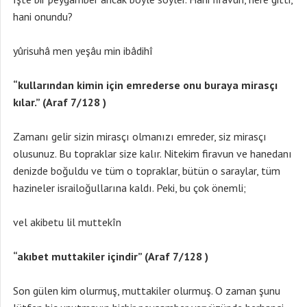
hani onundu?
yûrisuhâ men yeşâu min ibâdihî
“kullarından kimin için emrederse onu buraya mirasçı
kılar.” (Araf 7/128 )
Zamanı gelir sizin mirasçı olmanızı emreder, siz mirasçı
olusunuz. Bu topraklar size kalır. Nitekim firavun ve hanedanı
denizde boğuldu ve tüm o topraklar, bütün o saraylar, tüm
hazineler israiloğullarına kaldı. Peki, bu çok önemli;
vel akibetu lil muttekîn
“akıbet muttakiler içindir” (Araf 7/128 )
Son gülen kim olurmuş, muttakiler olurmuş. O zaman şunu