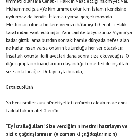
ümmeti olanlara Cenab-ı Hakk’ın vaat ettiği hâkimiyet var.
Muhammed (s.a.v.)’e kim ümmet olur, kim İslam’ı kendisine
uydurmaz da kendisi İslam’a uyarsa, gerçek manada
Müslüman olursa bir kere yeryüzü hâkimiyeti Cenab-ı Hakk
tarafından vaat edilmiştir. Yani tarihte biliyorsunuz Viyana’ya
kadar gittik, ama bundan sonraki hamle dünyada nefes alan
ne kadar insan varsa onların bulunduğu her yer olacaktır.
İnşallah onunla ilgili ayetleri daha sonra size okuyacağız. O
diğer grupların inançlarının dayandığı temelleri de inşallah
size anlatacağız. Dolayısıyla burada;
Estaizubillah
Ya beni israilezkuru ni’metiyelleti en’amtu aleykum ve enni
faddaltukum alel âlemîn.
“Ey İsrailoğulları! Size verdiğim nimetimi hatırlayın ve
sizi o çağdaşlarınızın (o zaman ki çağdaşlarınızın)