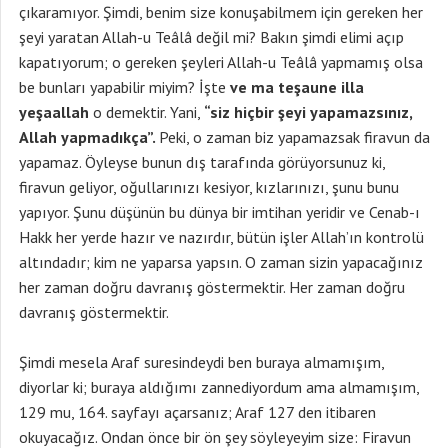
çıkaramıyor. Şimdi, benim size konuşabilmem için gereken her
şeyi yaratan Allah-u Teâlâ değil mi? Bakın şimdi elimi açıp
kapatıyorum; o gereken şeyleri Allah-u Teâlâ yapmamış olsa
be bunları yapabilir miyim? İşte
ve ma teşaune illa
yeşaallah
o demektir. Yani,
“siz hiçbir şeyi yapamazsınız,
Allah yapmadıkça”.
Peki, o zaman biz yapamazsak firavun da
yapamaz. Öyleyse bunun dış tarafında görüyorsunuz ki,
firavun geliyor, oğullarınızı kesiyor, kızlarınızı, şunu bunu
yapıyor. Şunu düşünün bu dünya bir imtihan yeridir ve Cenab-ı
Hakk her yerde hazır ve nazırdır, bütün işler Allah’ın kontrolü
altındadır; kim ne yaparsa yapsın. O zaman sizin yapacağınız
her zaman doğru davranış göstermektir. Her zaman doğru
davranış göstermektir.
Şimdi mesela Araf suresindeydi ben buraya almamışım,
diyorlar ki; buraya aldığımı zannediyordum ama almamışım,
129 mu, 164. sayfayı açarsanız; Araf 127 den itibaren
okuyacağız. Ondan önce bir ön şey söyleyeyim size: Firavun