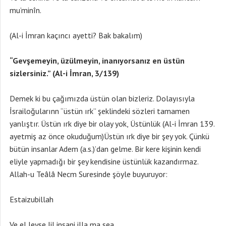
mu’minîn.
(Al-i İmran kaçıncı ayetti? Bak bakalım)
“Gevşemeyin, üzülmeyin, inanıyorsanız en üstün
sizlersiniz.” (Al-i İmran, 3/139)
Demek ki bu çağımızda üstün olan bizleriz. Dolayısıyla
İsrailoğularınn “üstün ırk” şeklindeki sözleri tamamen
yanlıştır. Üstün ırk diye bir olay yok, Üstünlük (Al-i İmran 139.
ayetmiş az önce okuduğum)Üstün ırk diye bir şey yok. Çünkü
bütün insanlar Adem (a.s.)’dan gelme. Bir kere kişinin kendi
eliyle yapmadığı bir şey kendisine üstünlük kazandırmaz.
Allah-u Teâlâ Necm Suresinde şöyle buyuruyor:
Estaizubillah
Ve el leyse lil insani illa ma sea