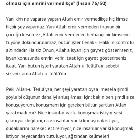
olması için emrini vermedikçe” (İnsan 76/30)
Yani kim ne yaparsa yapsın Allah emir vermedikçe hiç kimse
hiçbir şey yapamaz. Yani Allah emir vermeden firavun bir
çocuğu kesemez, Allah emir vermeden herhangi bir kimsenin
tüyüne dokundurulamaz, bütün işler Cenab-ı Hakk’ın kontrolü
altındadır. Ha siz O’nun, Allah’a isyan için gayret gösterirseniz,
isyan konusunda emrini verir, itaat için gayret gösterirseniz
itaat. Yani bütün işleri yaratan Allah-u Teâlâ’dır, sebebi
sizsiniz ama Allah-u Teâlâ’dır.
Peki, Allah-u Teâlâ’ysa, her şeyi yaratan oysa; mesela şimdi
şöyle bi düşünün daha iyi anlaşılması için: bakın ben şimdi size
konuşuyorum, konuşmam için gereken bütün şartları Allah
yaratmadı mı? Nice insanlar var ki konuşmak istiyor sesi
çıkmıyor değil mi, nice insanlar var ki konuşmak istiyor,
dudaklarını hareket ettiremiyor, nice insanlar var ki konuşmak
istiyor, heyecandan tutuluyor, ağzından kelimeleri