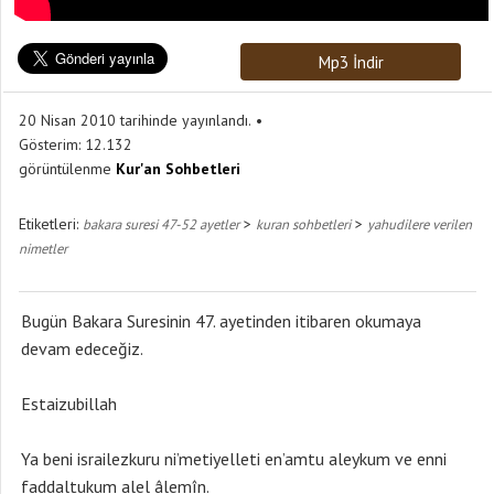
Mp3 İndir
20 Nisan 2010 tarihinde yayınlandı.
Gösterim:
12.132
görüntülenme
Kur'an Sohbetleri
Etiketleri:
>
>
bakara suresi 47-52 ayetler
kuran sohbetleri
yahudilere verilen
nimetler
Bugün Bakara Suresinin 47. ayetinden itibaren okumaya
devam edeceğiz.
Estaizubillah
Ya beni israilezkuru ni’metiyelleti en’amtu aleykum ve enni
faddaltukum alel âlemîn.