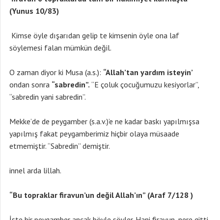
(Yunus 10/83)
Kimse öyle dışarıdan gelip te kimsenin öyle ona laf
söylemesi falan mümkün değil.
O zaman diyor ki Musa (a.s.):
“Allah’tan yardım isteyin’
ondan sonra
“sabredin”.
“E çoluk çocuğumuzu kesiyorlar”,
“sabredin yani sabredin”.
Mekke’de de peygamber (s.a.v.)’e ne kadar baskı yapılmışsa
yapılmış fakat peygamberimiz hiçbir olaya müsaade
etmemiştir. “Sabredin” demiştir.
innel arda lillah.
“Bu topraklar firavun’un değil Allah’ın” (Araf 7/128 )
İşte bir peygamber ancak böyle söyler. Hani firavun, nere gitti,