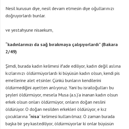
Nesil kurusun diye, nesil devam etmesin diye oğullarınızı
doğruyorlardı bunlar.
ve yestahyune nisaekum,
“kadınlarınızı da sağ bırakmaya çalışıyorlardı” (Bakara
2/49)
Şimdi, burada kadın kelimesi ifade ediliyor, kadın değil aslına
kızlarınızı öldürmüyorlardı ki büyüsün kadın olsun, kendi pis
emellerine alet etsinler. Çünkü bunların kendilerini
öldürmediğini ayetten anlıyoruz. Yani bu israiloğulları bu
şeyleri öldürmüyor, mesela Musa (a.s.)’a inanan kadın olsun
erkek olsun onları öldürmüyor, onların doğan neslini
öldürüyor. O doğan nesilden erkekleri öldürüyor, e kız
çocuklarına
“nisa
” kelimesi kullanılmaz. O zaman burada
başka bir şey kastediliyor, öldürmüyorlar ki onlar büyüsün