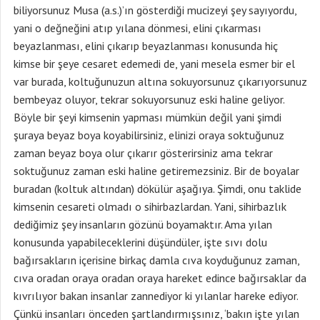
biliyorsunuz Musa (a.s.)’ın gösterdiği mucizeyi şey sayıyordu,
yani o değneğini atıp yılana dönmesi, elini çıkarması
beyazlanması, elini çıkarıp beyazlanması konusunda hiç
kimse bir şeye cesaret edemedi de, yani mesela esmer bir el
var burada, koltuğunuzun altına sokuyorsunuz çıkarıyorsunuz
bembeyaz oluyor, tekrar sokuyorsunuz eski haline geliyor.
Böyle bir şeyi kimsenin yapması mümkün değil yani şimdi
şuraya beyaz boya koyabilirsiniz, elinizi oraya soktuğunuz
zaman beyaz boya olur çıkarır gösterirsiniz ama tekrar
soktuğunuz zaman eski haline getiremezsiniz. Bir de boyalar
buradan (koltuk altından) dökülür aşağıya. Şimdi, onu taklide
kimsenin cesareti olmadı o sihirbazlardan. Yani, sihirbazlık
dediğimiz şey insanların gözünü boyamaktır. Ama yılan
konusunda yapabileceklerini düşündüler, işte sıvı dolu
bağırsakların içerisine birkaç damla cıva koyduğunuz zaman,
cıva oradan oraya oradan oraya hareket edince bağırsaklar da
kıvrılıyor bakan insanlar zannediyor ki yılanlar hareke ediyor.
Çünkü insanları önceden şartlandırmışsınız, ‘bakın işte yılan