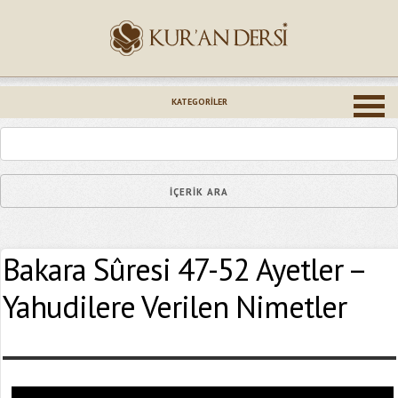
İsminiz (*)
KATEGORILER
Epostanız (*)
Bakara Sûresi 47-52 Ayetler –
Yaşadığınız Hatanın Ayrıntıları
Yahudilere Verilen Nimetler
Bağlantıyı Gönderin