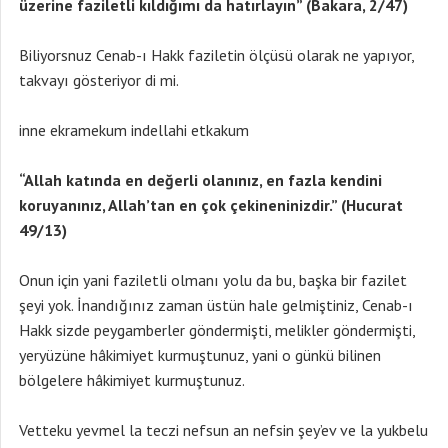
üzerine faziletli kıldığımı da hatırlayın” (Bakara, 2/47)
Biliyorsnuz Cenab-ı Hakk faziletin ölçüsü olarak ne yapıyor,
takvayı gösteriyor di mi.
inne ekramekum indellahi etkakum
“Allah katında en değerli olanınız, en fazla kendini
koruyanınız, Allah’tan en çok çekineninizdir.” (Hucurat
49/13)
Onun için yani faziletli olmanı yolu da bu, başka bir fazilet
şeyi yok. İnandığınız zaman üstün hale gelmiştiniz, Cenab-ı
Hakk sizde peygamberler göndermişti, melikler göndermişti,
yeryüzüne hâkimiyet kurmuştunuz, yani o günkü bilinen
bölgelere hâkimiyet kurmuştunuz.
Vetteku yevmel la teczi nefsun an nefsin şey’ev ve la yukbelu