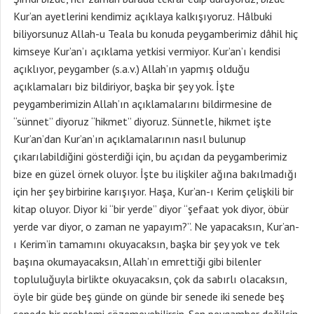
Kur’an ayetlerini kendimiz açıklaya kalkışıyoruz. Hâlbuki
biliyorsunuz Allah-u Teala bu konuda peygamberimiz dâhil hiç
kimseye Kur’an’ı açıklama yetkisi vermiyor. Kur’an’ı kendisi
açıklıyor, peygamber (s.a.v.) Allah’ın yapmış olduğu
açıklamaları biz bildiriyor, başka bir şey yok. İşte
peygamberimizin Allah’ın açıklamalarını bildirmesine de
“sünnet” diyoruz “hikmet” diyoruz. Sünnetle, hikmet işte
Kur’an’dan Kur’an’ın açıklamalarının nasıl bulunup
çıkarılabildiğini gösterdiği için, bu açıdan da peygamberimiz
bize en güzel örnek oluyor. İşte bu ilişkiler ağına bakılmadığı
için her şey birbirine karışıyor. Haşa, Kur’an-ı Kerim çelişkili bir
kitap oluyor. Diyor ki “bir yerde” diyor “şefaat yok diyor, öbür
yerde var diyor, o zaman ne yapayım?”. Ne yapacaksın, Kur’an-
ı Kerim’in tamamını okuyacaksın, başka bir şey yok ve tek
başına okumayacaksın, Allah’ın emrettiği gibi bilenler
topluluğuyla birlikte okuyacaksın, çok da sabırlı olacaksın,
öyle bir güde beş günde on günde bir senede iki senede beş