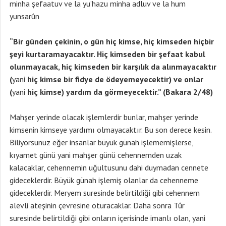
minha şefaatuv ve la yu’hazu minha adluv ve la hum
yunsarûn
“Bir günden çekinin, o gün hiç kimse, hiç kimseden hiçbir
şeyi kurtaramayacaktır. Hiç kimseden bir şefaat kabul
olunmayacak, hiç kimseden bir karşılık da alınmayacaktır
(
yani
hiç kimse bir fidye de ödeyemeyecektir) ve onlar
(
yani
hiç kimse) yardım da görmeyecektir.” (Bakara 2/48)
Mahşer yerinde olacak işlemlerdir bunlar, mahşer yerinde
kimsenin kimseye yardımı olmayacaktır. Bu son derece kesin.
Biliyorsunuz eğer insanlar büyük günah işlememişlerse,
kıyamet günü yani mahşer günü cehennemden uzak
kalacaklar, cehennemin uğultusunu dahi duymadan cennete
gideceklerdir. Büyük günah işlemiş olanlar da cehenneme
gideceklerdir. Meryem suresinde belirtildiği gibi cehennem
alevli ateşinin çevresine oturacaklar. Daha sonra Tûr
suresinde belirtildiği gibi onların içerisinde imanlı olan, yani