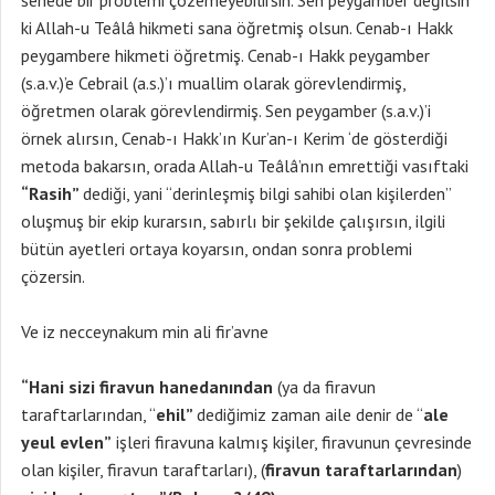
senede bir problemi çözemeyebilirsin. Sen peygamber değilsin
ki Allah-u Teâlâ hikmeti sana öğretmiş olsun. Cenab-ı Hakk
peygambere hikmeti öğretmiş. Cenab-ı Hakk peygamber
(s.a.v.)’e Cebrail (a.s.)’ı muallim olarak görevlendirmiş,
öğretmen olarak görevlendirmiş. Sen peygamber (s.a.v.)’i
örnek alırsın, Cenab-ı Hakk’ın Kur’an-ı Kerim ‘de gösterdiği
metoda bakarsın, orada Allah-u Teâlâ’nın emrettiği vasıftaki
“Rasih”
dediği, yani “derinleşmiş bilgi sahibi olan kişilerden”
oluşmuş bir ekip kurarsın, sabırlı bir şekilde çalışırsın, ilgili
bütün ayetleri ortaya koyarsın, ondan sonra problemi
çözersin.
Ve iz necceynakum min ali fir’avne
“Hani sizi firavun hanedanından
(ya da firavun
taraftarlarından, “
ehil”
dediğimiz zaman aile denir de “
ale
yeul evlen”
işleri firavuna kalmış kişiler, firavunun çevresinde
olan kişiler, firavun taraftarları), (
firavun taraftarlarından
)