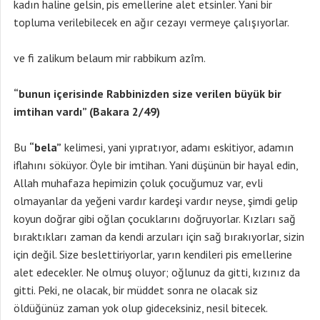
kadın haline gelsin, pis emellerine alet etsinler. Yani bir
topluma verilebilecek en ağır cezayı vermeye çalışıyorlar.
ve fi zalikum belaum mir rabbikum azîm.
“bunun içerisinde Rabbinizden size verilen büyük bir
imtihan vardı” (Bakara 2/49)
Bu
“bela”
kelimesi, yani yıpratıyor, adamı eskitiyor, adamın
iflahını söküyor. Öyle bir imtihan. Yani düşünün bir hayal edin,
Allah muhafaza hepimizin çoluk çocuğumuz var, evli
olmayanlar da yeğeni vardır kardeşi vardır neyse, şimdi gelip
koyun doğrar gibi oğlan çocuklarını doğruyorlar. Kızları sağ
bıraktıkları zaman da kendi arzuları için sağ bırakıyorlar, sizin
için değil. Size beslettiriyorlar, yarın kendileri pis emellerine
alet edecekler. Ne olmuş oluyor; oğlunuz da gitti, kızınız da
gitti. Peki, ne olacak, bir müddet sonra ne olacak siz
öldüğünüz zaman yok olup gideceksiniz, nesil bitecek.