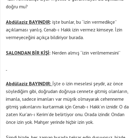
doğru mu?
Abdülaziz BAYINDIR
:
işte bunlar, bu “izin vermedikçe”
açıklaması yanlış. Cenab-ı Hakk izin vermez kimseye. İzin
vermeyeceğini açıkça bildiriyor burada.
SALONDAN BİR KİŞİ
:
Nerden almış “izin verilmemesini”
Abdülaziz BAYINDIR:
İşte o izin meselesi şeydir, az önce
söylediğim gibi, doğrudan doğruya cennete gitmiş olanların,
imanla, sadece imanları var müşrik olmayarak cehenneme
gitmiş yakınlarını kurtarmak için Cenab-ı Hakk’ın iznidir. O da
zaten Kur’an-ı Kerim’de belirtiyor onu. Orada izindir. Ondan
önce izin yok. Mahşer yerinde hiçbir izin yok.
Şimdi bizde, her zaman burada tekrar edip duruyoruz, bizde