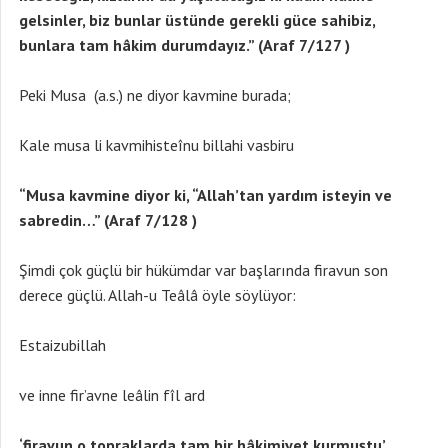
gelsinler, biz bunlar üstünde gerekli güce sahibiz,
bunlara tam hâkim durumdayız.” (Araf 7/127 )
Peki Musa (a.s.) ne diyor kavmine burada;
Kale musa li kavmihisteînu billahi vasbiru
“Musa kavmine diyor ki, “Allah’tan yardım isteyin ve
sabredin…” (Araf 7/128 )
Şimdi çok güçlü bir hükümdar var başlarında firavun son
derece güçlü. Allah-u Teâlâ öyle söylüyor:
Estaizubillah
ve inne fir’avne leâlin fîl ard
‘firavun o topraklarda tam bir hâkimiyet kurmuştu’