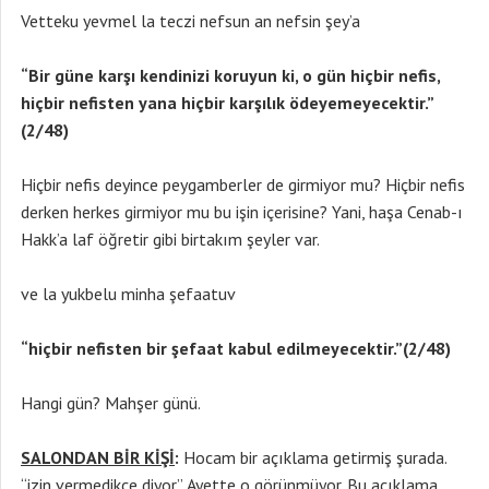
Vetteku yevmel la teczi nefsun an nefsin şey’a
“Bir güne karşı kendinizi koruyun ki, o gün hiçbir nefis,
hiçbir nefisten yana hiçbir karşılık ödeyemeyecektir.”
(2/48)
Hiçbir nefis deyince peygamberler de girmiyor mu? Hiçbir nefis
derken herkes girmiyor mu bu işin içerisine? Yani, haşa Cenab-ı
Hakk’a laf öğretir gibi birtakım şeyler var.
ve la yukbelu minha şefaatuv
“hiçbir nefisten bir şefaat kabul edilmeyecektir.”(2/48)
Hangi gün? Mahşer günü.
SALONDAN BİR KİŞİ
:
Hocam bir açıklama getirmiş şurada.
“izin vermedikçe diyor”. Ayette o görünmüyor. Bu açıklama