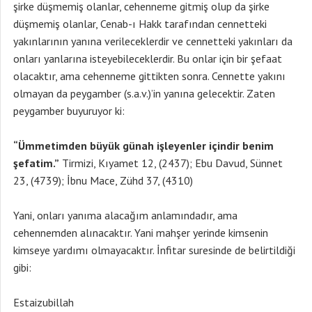
şirke düşmemiş olanlar, cehenneme gitmiş olup da şirke
düşmemiş olanlar, Cenab-ı Hakk tarafından cennetteki
yakınlarının yanına verileceklerdir ve cennetteki yakınları da
onları yanlarına isteyebileceklerdir. Bu onlar için bir şefaat
olacaktır, ama cehenneme gittikten sonra. Cennette yakını
olmayan da peygamber (s.a.v.)’in yanına gelecektir. Zaten
peygamber buyuruyor ki:
“Ümmetimden büyük günah işleyenler içindir benim
şefatim.”
Tirmizi, Kıyamet 12, (2437); Ebu Davud, Sünnet
23, (4739); İbnu Mace, Zühd 37, (4310)
Yani, onları yanıma alacağım anlamındadır, ama
cehennemden alınacaktır. Yani mahşer yerinde kimsenin
kimseye yardımı olmayacaktır. İnfitar suresinde de belirtildiği
gibi:
Estaizubillah