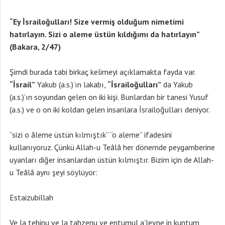
“Ey İsrailoğulları! Size vermiş olduğum nimetimi
hatırlayın. Sizi o aleme üstün kıldığımı da hatırlayın”
(Bakara, 2/47)
Şimdi burada tabi birkaç kelimeyi açıklamakta fayda var.
“İsrail”
Yakub (a.s.)’ın lakabı,
“İsrailoğulları”
da Yakub
(a.s.)’ın soyundan gelen on iki kişi. Bunlardan bir tanesi Yusuf
(a.s.) ve o on iki koldan gelen insanlara İsrailoğulları deniyor.
“sizi o âleme üstün kılmıştık” “o aleme” ifadesini
kullanıyoruz. Çünkü Allah-u Teâlâ her dönemde peygamberine
uyanları diğer insanlardan üstün kılmıştır. Bizim için de Allah-
u Teâlâ aynı şeyi söylüyor:
Estaizubillah
Ve la tehinu ve la tahzenu ve entumul a’levne in kuntum