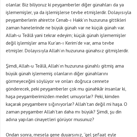
olanlar. Biz biliyoruz ki peygamberler diğer günahları da ya
işlememişler, ya da işlemişlerse tevbe etmişlerdir. Dolayısıyla
peygamberlerin ahirette Cenab-ı Hakk’ın huzuruna gittikleri
zaman hanelerinde ne büyük günah var ne küçük günah var.
Allah-u Teâlâ yani tekrar edeyim; küçük günah işlememişler
değil işlemişler ama Kur’an-ı Kerim’de var, ama tevbe
etmişler. Dolayısıyla Allah’ın huzuruna günahsız gitmişlerdir.
Şimdi, Allah-u Teâlâ, Allah’ın huzuruna günahlı gitmiş ama
büyük günah işlememiş olanların diğer günahlarını
görmeyeceğini söylüyor ve onları doğruca cennete
gönderecek, peki peygamberler çok mu günahkâr insanlar ki,
haşa peygamberimizden medet umuyorlar? Peki, kimden
kaçarak peygambere sığınıyorlar? Allah’tan değil mi haşa. O
zaman peygamber Allah’tan daha mı büyük? Şimdi, şu din
adına yapılan cinayetleri görüyor musunuz?
Ondan sonra, mesela gene duyarsınız, “gel şefaat eyle