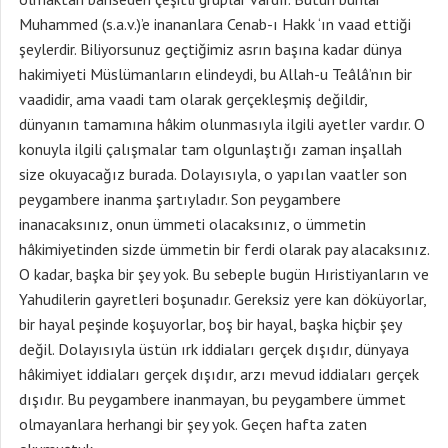
Muhammed (s.a.v.)’e inananlara Cenab-ı Hakk ‘ın vaad ettiği
şeylerdir. Biliyorsunuz geçtiğimiz asrın başına kadar dünya
hakimiyeti Müslümanların elindeydi, bu Allah-u Teâlâ’nın bir
vaadidir, ama vaadi tam olarak gerçekleşmiş değildir,
dünyanın tamamına hâkim olunmasıyla ilgili ayetler vardır. O
konuyla ilgili çalışmalar tam olgunlaştığı zaman inşallah
size okuyacağız burada. Dolayısıyla, o yapılan vaatler son
peygambere inanma şartıyladır. Son peygambere
inanacaksınız, onun ümmeti olacaksınız, o ümmetin
hâkimiyetinden sizde ümmetin bir ferdi olarak pay alacaksınız.
O kadar, başka bir şey yok. Bu sebeple bugün Hıristiyanların ve
Yahudilerin gayretleri boşunadır. Gereksiz yere kan döküyorlar,
bir hayal peşinde koşuyorlar, boş bir hayal, başka hiçbir şey
değil. Dolayısıyla üstün ırk iddiaları gerçek dışıdır, dünyaya
hâkimiyet iddiaları gerçek dışıdır, arzı mevud iddiaları gerçek
dışıdır. Bu peygambere inanmayan, bu peygambere ümmet
olmayanlara herhangi bir şey yok. Geçen hafta zaten