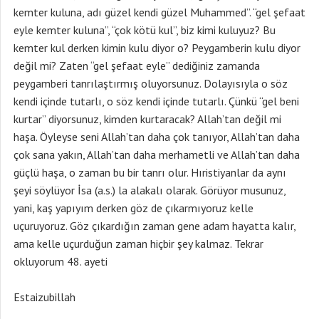
kemter kuluna, adı güzel kendi güzel Muhammed”. “gel şefaat
eyle kemter kuluna”, “çok kötü kul”, biz kimi kuluyuz? Bu
kemter kul derken kimin kulu diyor o? Peygamberin kulu diyor
değil mi? Zaten “gel şefaat eyle” dediğiniz zamanda
peygamberi tanrılaştırmış oluyorsunuz. Dolayısıyla o söz
kendi içinde tutarlı, o söz kendi içinde tutarlı. Çünkü “gel beni
kurtar” diyorsunuz, kimden kurtaracak? Allah’tan değil mi
haşa. Öyleyse seni Allah’tan daha çok tanıyor, Allah’tan daha
çok sana yakın, Allah’tan daha merhametli ve Allah’tan daha
güçlü haşa, o zaman bu bir tanrı olur. Hıristiyanlar da aynı
şeyi söylüyor İsa (a.s.) la alakalı olarak. Görüyor musunuz,
yani, kaş yapıyım derken göz de çıkarmıyoruz kelle
uçuruyoruz. Göz çıkardığın zaman gene adam hayatta kalır,
ama kelle uçurduğun zaman hiçbir şey kalmaz. Tekrar
okluyorum 48. ayeti
Estaizubillah