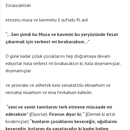
Estaizubillah
etezeru musa ve kavmehu li yufsidu fil ard
“…Sen şimdi bu Musa ve kavmini bu yeryüzünde fesat
çıkarmak için serbest mi bırakacaksın…”
O güne kadar çoluk çocuklarını hep doğramaya devam
ediyorlar hala serbest mi bırakacaksın ki, hala doymamışlar,
doymamışlar
ve yezerake ve alihetek kale senukattilu ebnaehum ve
nestahyi nisaehum ve inna fevkahum kahirûn.
“seni ve senin tanrılarını terk etmene müsaade mi
edeceksin” (
Diyorlar).
Firavun diyor ki; “ (
Demek ki artık
bırakmışlar)
“bunların çocuklarını keseceğiz, oğullarını
keseceğiz, kızlarını da yaşatacağız ki kadın haline