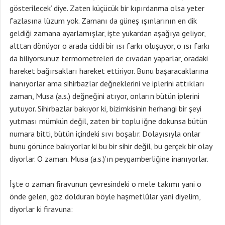
gösterilecek’ diye. Zaten küçücük bir kıpırdanma olsa yeter
fazlasına lüzum yok. Zamanı da güneş ışınlarının en dik
geldiği zamana ayarlamışlar, işte yukardan aşağıya geliyor,
alttan dönüyor o arada ciddi bir ısı farkı oluşuyor, o ısı farkı
da biliyorsunuz termometreleri de cıvadan yaparlar, oradaki
hareket bağırsakları hareket ettiriyor. Bunu başaracaklarına
inanıyorlar ama sihirbazlar değneklerini ve iplerini attıkları
zaman, Musa (a.s.) değneğini atıyor, onların bütün iplerini
yutuyor. Sihirbazlar bakıyor ki, bizimkisinin herhangi bir şeyi
yutması mümkün değil, zaten bir toplu iğne dokunsa bütün
numara bitti, bütün içindeki sıvı boşalır. Dolayısıyla onlar
bunu görünce bakıyorlar ki bu bir sihir değil, bu gerçek bir olay
diyorlar. O zaman. Musa (a.s.)’ın peygamberliğine inanıyorlar.
İşte o zaman firavunun çevresindeki o mele takımı yani o
önde gelen, göz dolduran böyle haşmetlûlar yani diyelim,
diyorlar ki firavuna: