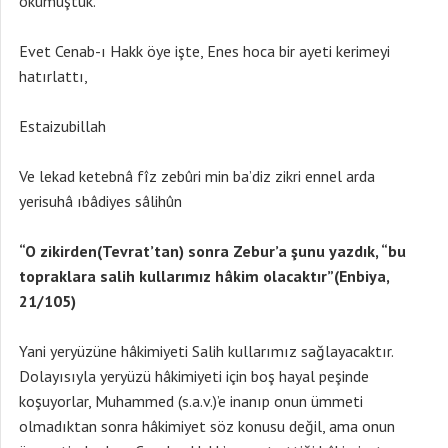
okumuştuk.
Evet Cenab-ı Hakk öye işte, Enes hoca bir ayeti kerimeyi
hatırlattı,
Estaizubillah
Ve lekad ketebnâ fîz zebûri min ba’diz zikri ennel arda
yerisuhâ ıbâdiyes sâlihûn
“O zikirden(Tevrat’tan) sonra Zebur’a şunu yazdık, “bu
topraklara salih kullarımız hâkim olacaktır”(Enbiya,
21/105)
Yani yeryüzüne hâkimiyeti Salih kullarımız sağlayacaktır.
Dolayısıyla yeryüzü hâkimiyeti için boş hayal peşinde
koşuyorlar, Muhammed (s.a.v.)’e inanıp onun ümmeti
olmadıktan sonra hâkimiyet söz konusu değil, ama onun