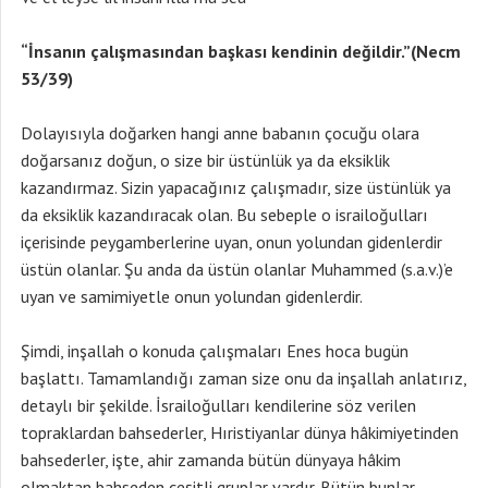
“İnsanın çalışmasından başkası kendinin değildir.”(Necm
53/39)
Dolayısıyla doğarken hangi anne babanın çocuğu olara
doğarsanız doğun, o size bir üstünlük ya da eksiklik
kazandırmaz. Sizin yapacağınız çalışmadır, size üstünlük ya
da eksiklik kazandıracak olan. Bu sebeple o israiloğulları
içerisinde peygamberlerine uyan, onun yolundan gidenlerdir
üstün olanlar. Şu anda da üstün olanlar Muhammed (s.a.v.)’e
uyan ve samimiyetle onun yolundan gidenlerdir.
Şimdi, inşallah o konuda çalışmaları Enes hoca bugün
başlattı. Tamamlandığı zaman size onu da inşallah anlatırız,
detaylı bir şekilde. İsrailoğulları kendilerine söz verilen
topraklardan bahsederler, Hıristiyanlar dünya hâkimiyetinden
bahsederler, işte, ahir zamanda bütün dünyaya hâkim
olmaktan bahseden çeşitli gruplar vardır. Bütün bunlar