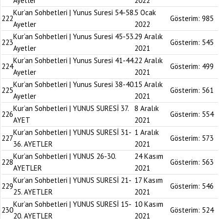
Ayetler
2022
Kur’an Sohbetleri | Yunus Suresi 54-58.
5 Ocak
222
Gösterim:
985
Ayetler
2022
Kur’an Sohbetleri | Yunus Suresi 45-53.
29 Aralık
223
Gösterim:
545
Ayetler
2021
Kur’an Sohbetleri | Yunus Suresi 41-44.
22 Aralık
224
Gösterim:
499
Ayetler
2021
Kur’an Sohbetleri | Yunus Suresi 38-40.
15 Aralık
225
Gösterim:
561
Ayetler
2021
Kur’an Sohbetleri | YUNUS SURESİ 37.
8 Aralık
226
Gösterim:
554
AYET
2021
Kur’an Sohbetleri | YUNUS SURESİ 31-
1 Aralık
227
Gösterim:
573
36. AYETLER
2021
Kur’an Sohbetleri | YUNUS 26-30.
24 Kasım
228
Gösterim:
563
AYETLER
2021
Kur’an Sohbetleri | YUNUS SURESİ 21-
17 Kasım
229
Gösterim:
546
25. AYETLER
2021
Kur’an Sohbetleri | YUNUS SURESİ 15-
10 Kasım
230
Gösterim:
524
20. AYETLER
2021