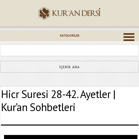
İsminiz (*)
KATEGORILER
Epostanız (*)
Hicr Suresi 28-42. Ayetler |
Yaşadığınız Hatanın Ayrıntıları
Kur’an Sohbetleri
Bağlantıyı Gönderin