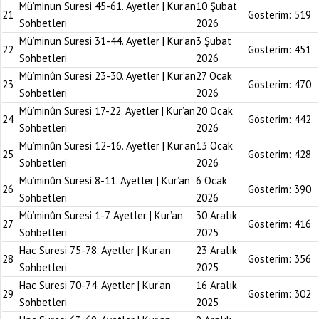
Mü’minun Suresi 45-61. Ayetler | Kur’an
10 Şubat
21
Gösterim:
519
Sohbetleri
2026
Mü’minun Suresi 31-44. Ayetler | Kur’an
3 Şubat
22
Gösterim:
451
Sohbetleri
2026
Mü’minûn Suresi 23-30. Ayetler | Kur’an
27 Ocak
23
Gösterim:
470
Sohbetleri
2026
Mü’minûn Suresi 17-22. Ayetler | Kur’an
20 Ocak
24
Gösterim:
442
Sohbetleri
2026
Mü’minûn Suresi 12-16. Ayetler | Kur’an
13 Ocak
25
Gösterim:
428
Sohbetleri
2026
Mü’minûn Suresi 8-11. Ayetler | Kur’an
6 Ocak
26
Gösterim:
390
Sohbetleri
2026
Mü’minûn Suresi 1-7. Ayetler | Kur’an
30 Aralık
27
Gösterim:
416
Sohbetleri
2025
Hac Suresi 75-78. Ayetler | Kur’an
23 Aralık
28
Gösterim:
356
Sohbetleri
2025
Hac Suresi 70-74. Ayetler | Kur’an
16 Aralık
29
Gösterim:
302
Sohbetleri
2025