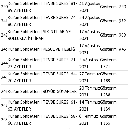
Kur’an Sohbetleri | TEVBE SURESİ 81-
31 Ağustos
240
Gösterim:
740
89. AYETLER
2021
Kur’an Sohbetleri | TEVBE SURESİ 74-
24 Ağustos
241
Gösterim:
972
80. AYETLER
2021
Kur’an Sohbetleri | SIKINTILAR VE
17 Ağustos
242
Gösterim:
989
BOLLUKLA İMTİHAN
2021
17 Ağustos
243
Kur’an Sohbetleri | RESUL VE TEBLİĞ
Gösterim:
946
2021
Kur’an Sohbetleri | TEVBE SURESİ 71-
4 Ağustos
Gösterim:
244
73. AYETLER
2021
1.371
Kur’an Sohbetleri | TEVBE SURESİ 64-
27 Temmuz
Gösterim:
245
70. AYETLER
2021
1.189
20 Temmuz
Gösterim:
246
Kur’an Sohbetleri | BÜYÜK GÜNAHLAR
2021
1.238
Kur’an Sohbetleri | TEVBE SURESİ 61-
14 Temmuz
Gösterim:
247
63. AYETLER
2021
1.139
Kur’an Sohbetleri | TEVBE SURESİ 58-
6 Temmuz
Gösterim:
248
60. AYETLER
2021
1.135