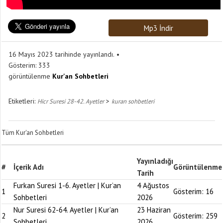
Mp3 İndir
16 Mayıs 2023 tarihinde yayınlandı.
Gösterim:
333
görüntülenme
Kur'an Sohbetleri
Etiketleri:
>
Hicr Suresi 28-42. Ayetler
kuran sohbetleri
Tüm Kur'an Sohbetleri
Yayınladığı
#
İçerik Adı
Görüntülenme
Tarih
Furkan Suresi 1-6. Ayetler | Kur’an
4 Ağustos
1
Gösterim:
16
Sohbetleri
2026
Nur Suresi 62-64. Ayetler | Kur’an
23 Haziran
2
Gösterim:
259
Sohbetleri
2026