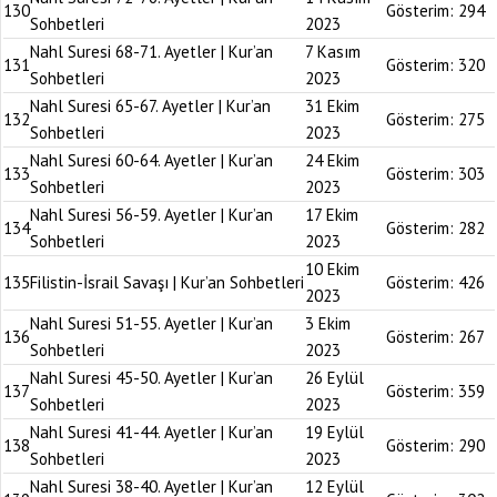
130
Gösterim:
294
Sohbetleri
2023
Nahl Suresi 68-71. Ayetler | Kur’an
7 Kasım
131
Gösterim:
320
Sohbetleri
2023
Nahl Suresi 65-67. Ayetler | Kur’an
31 Ekim
132
Gösterim:
275
Sohbetleri
2023
Nahl Suresi 60-64. Ayetler | Kur’an
24 Ekim
133
Gösterim:
303
Sohbetleri
2023
Nahl Suresi 56-59. Ayetler | Kur’an
17 Ekim
134
Gösterim:
282
Sohbetleri
2023
10 Ekim
135
Filistin-İsrail Savaşı | Kur’an Sohbetleri
Gösterim:
426
2023
Nahl Suresi 51-55. Ayetler | Kur’an
3 Ekim
136
Gösterim:
267
Sohbetleri
2023
Nahl Suresi 45-50. Ayetler | Kur’an
26 Eylül
137
Gösterim:
359
Sohbetleri
2023
Nahl Suresi 41-44. Ayetler | Kur’an
19 Eylül
138
Gösterim:
290
Sohbetleri
2023
Nahl Suresi 38-40. Ayetler | Kur’an
12 Eylül