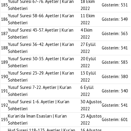
Yusuf Suresi 67-76. Ayetler | Kur’an
18 Ekim
185
Gösterim:
531
Sohbetleri
2022
Yusuf Suresi 58-66. Ayetler | Kur’an
11 Ekim
186
Gösterim:
349
Sohbetleri
2022
Yusuf Suresi 43-57. Ayetler | Kur’an
4 Ekim
187
Gösterim:
363
Sohbetleri
2022
Yusuf Suresi 36-42. Ayetler | Kur’an
27 Eylül
188
Gösterim:
341
Sohbetleri
2022
Yusuf Suresi 30-35. Ayetler | Kur’an
20 Eylül
189
Gösterim:
583
Sohbetleri
2022
Yusuf Suresi 23-29. Ayetler | Kur’an
13 Eylül
190
Gösterim:
380
Sohbetleri
2022
Yusuf Suresi 7-22. Ayetler | Kur’an
6 Eylül
191
Gösterim:
340
Sohbetleri
2022
Yusuf Suresi 1-6. Ayetler | Kur’an
30 Ağustos
192
Gösterim:
541
Sohbetleri
2022
Kur’an’da İman Esasları | Kur’an
23 Ağustos
193
Gösterim:
601
Sohbetleri
2022
Hud Suresi 118-123. Ayetler | Kur’an
16 Ağustos