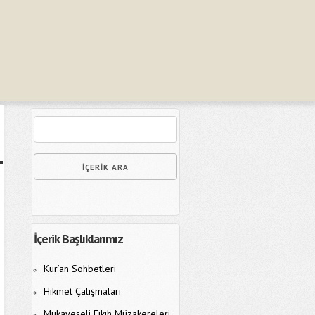
İçerik Başlıklarımız
Kur’an Sohbetleri
Hikmet Çalışmaları
Mukayeseli Fıkıh Müzakereleri