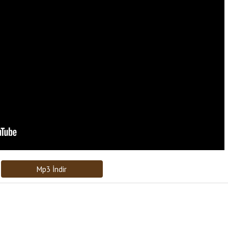
Bağlantıyı Gönderin
[recaptcha]
Mp3 İndir