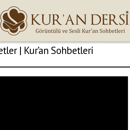
etler | Kur’an Sohbetleri
İsminiz (*)
Epostanız (*)
Yaşadığınız Hatanın Ayrıntıları