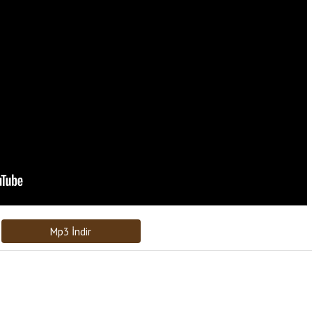
Bağlantıyı Gönderin
[recaptcha]
Mp3 İndir