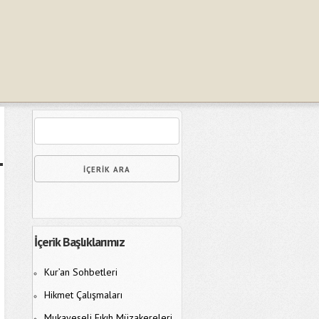
İçerik Başlıklarımız
Kur’an Sohbetleri
Hikmet Çalışmaları
Mukayeseli Fıkıh Müzakereleri