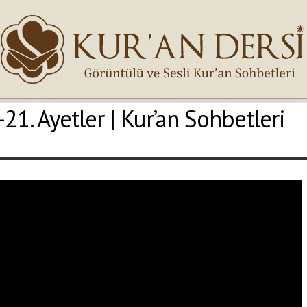
21. Ayetler | Kur’an Sohbetleri
İsminiz (*)
Epostanız (*)
Yaşadığınız Hatanın Ayrıntıları