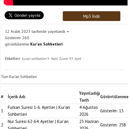
Mp3 İndir
12 Aralık 2023 tarihinde yayınlandı.
Gösterim:
260
görüntülenme
Kur'an Sohbetleri
Etiketleri:
>
kuran sohbetleri
Nahl Suresi 93. Ayet
Tüm Kur'an Sohbetleri
Yayınladığı
#
İçerik Adı
Görüntülenme
Tarih
Furkan Suresi 1-6. Ayetler | Kur’an
4 Ağustos
1
Gösterim:
13
Sohbetleri
2026
Nur Suresi 62-64. Ayetler | Kur’an
23 Haziran
2
Gösterim:
258
Sohbetleri
2026