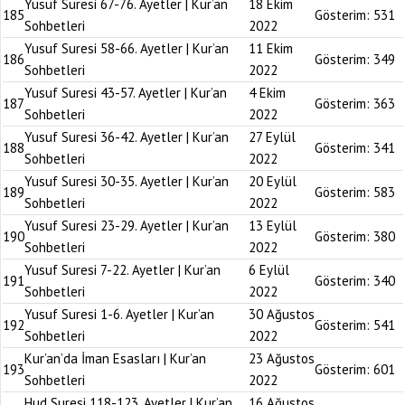
Yusuf Suresi 67-76. Ayetler | Kur’an
18 Ekim
185
Gösterim:
531
Sohbetleri
2022
Yusuf Suresi 58-66. Ayetler | Kur’an
11 Ekim
186
Gösterim:
349
Sohbetleri
2022
Yusuf Suresi 43-57. Ayetler | Kur’an
4 Ekim
187
Gösterim:
363
Sohbetleri
2022
Yusuf Suresi 36-42. Ayetler | Kur’an
27 Eylül
188
Gösterim:
341
Sohbetleri
2022
Yusuf Suresi 30-35. Ayetler | Kur’an
20 Eylül
189
Gösterim:
583
Sohbetleri
2022
Yusuf Suresi 23-29. Ayetler | Kur’an
13 Eylül
190
Gösterim:
380
Sohbetleri
2022
Yusuf Suresi 7-22. Ayetler | Kur’an
6 Eylül
191
Gösterim:
340
Sohbetleri
2022
Yusuf Suresi 1-6. Ayetler | Kur’an
30 Ağustos
192
Gösterim:
541
Sohbetleri
2022
Kur’an’da İman Esasları | Kur’an
23 Ağustos
193
Gösterim:
601
Sohbetleri
2022
Hud Suresi 118-123. Ayetler | Kur’an
16 Ağustos