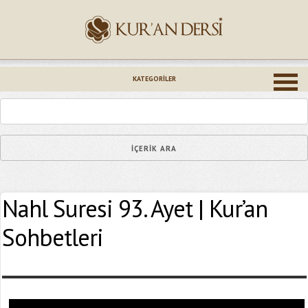
İsminiz (*)
KATEGORILER
Epostanız (*)
Nahl Suresi 93. Ayet | Kur’an
Yaşadığınız Hatanın Ayrıntıları
Sohbetleri
Bağlantıyı Gönderin