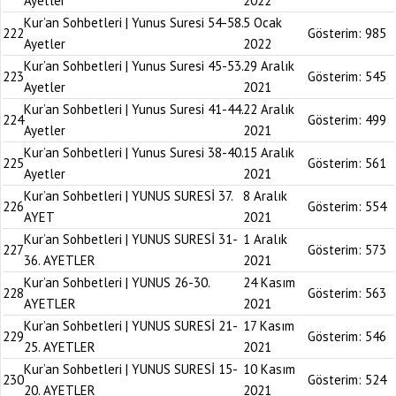
Ayetler
2022
Kur’an Sohbetleri | Yunus Suresi 54-58.
5 Ocak
222
Gösterim:
985
Ayetler
2022
Kur’an Sohbetleri | Yunus Suresi 45-53.
29 Aralık
223
Gösterim:
545
Ayetler
2021
Kur’an Sohbetleri | Yunus Suresi 41-44.
22 Aralık
224
Gösterim:
499
Ayetler
2021
Kur’an Sohbetleri | Yunus Suresi 38-40.
15 Aralık
225
Gösterim:
561
Ayetler
2021
Kur’an Sohbetleri | YUNUS SURESİ 37.
8 Aralık
226
Gösterim:
554
AYET
2021
Kur’an Sohbetleri | YUNUS SURESİ 31-
1 Aralık
227
Gösterim:
573
36. AYETLER
2021
Kur’an Sohbetleri | YUNUS 26-30.
24 Kasım
228
Gösterim:
563
AYETLER
2021
Kur’an Sohbetleri | YUNUS SURESİ 21-
17 Kasım
229
Gösterim:
546
25. AYETLER
2021
Kur’an Sohbetleri | YUNUS SURESİ 15-
10 Kasım
230
Gösterim:
524
20. AYETLER
2021