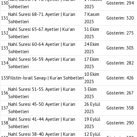
130
Gösterim:
294
Sohbetleri
2023
Nahl Suresi 68-71. Ayetler | Kur’an
7 Kasım
131
Gösterim:
320
Sohbetleri
2023
Nahl Suresi 65-67. Ayetler | Kur’an
31 Ekim
132
Gösterim:
275
Sohbetleri
2023
Nahl Suresi 60-64. Ayetler | Kur’an
24 Ekim
133
Gösterim:
303
Sohbetleri
2023
Nahl Suresi 56-59. Ayetler | Kur’an
17 Ekim
134
Gösterim:
282
Sohbetleri
2023
10 Ekim
135
Filistin-İsrail Savaşı | Kur’an Sohbetleri
Gösterim:
426
2023
Nahl Suresi 51-55. Ayetler | Kur’an
3 Ekim
136
Gösterim:
267
Sohbetleri
2023
Nahl Suresi 45-50. Ayetler | Kur’an
26 Eylül
137
Gösterim:
358
Sohbetleri
2023
Nahl Suresi 41-44. Ayetler | Kur’an
19 Eylül
138
Gösterim:
290
Sohbetleri
2023
Nahl Suresi 38-40. Ayetler | Kur’an
12 Eylül