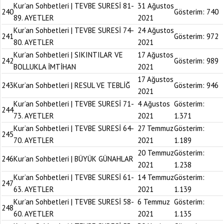
Kur’an Sohbetleri | TEVBE SURESİ 81-
31 Ağustos
240
Gösterim:
740
89. AYETLER
2021
Kur’an Sohbetleri | TEVBE SURESİ 74-
24 Ağustos
241
Gösterim:
972
80. AYETLER
2021
Kur’an Sohbetleri | SIKINTILAR VE
17 Ağustos
242
Gösterim:
989
BOLLUKLA İMTİHAN
2021
17 Ağustos
243
Kur’an Sohbetleri | RESUL VE TEBLİĞ
Gösterim:
946
2021
Kur’an Sohbetleri | TEVBE SURESİ 71-
4 Ağustos
Gösterim:
244
73. AYETLER
2021
1.371
Kur’an Sohbetleri | TEVBE SURESİ 64-
27 Temmuz
Gösterim:
245
70. AYETLER
2021
1.189
20 Temmuz
Gösterim:
246
Kur’an Sohbetleri | BÜYÜK GÜNAHLAR
2021
1.238
Kur’an Sohbetleri | TEVBE SURESİ 61-
14 Temmuz
Gösterim:
247
63. AYETLER
2021
1.139
Kur’an Sohbetleri | TEVBE SURESİ 58-
6 Temmuz
Gösterim:
248
60. AYETLER
2021
1.135