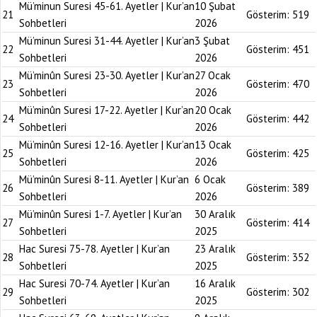
Mü’minun Suresi 45-61. Ayetler | Kur’an
10 Şubat
21
Gösterim:
519
Sohbetleri
2026
Mü’minun Suresi 31-44. Ayetler | Kur’an
3 Şubat
22
Gösterim:
451
Sohbetleri
2026
Mü’minûn Suresi 23-30. Ayetler | Kur’an
27 Ocak
23
Gösterim:
470
Sohbetleri
2026
Mü’minûn Suresi 17-22. Ayetler | Kur’an
20 Ocak
24
Gösterim:
442
Sohbetleri
2026
Mü’minûn Suresi 12-16. Ayetler | Kur’an
13 Ocak
25
Gösterim:
425
Sohbetleri
2026
Mü’minûn Suresi 8-11. Ayetler | Kur’an
6 Ocak
26
Gösterim:
389
Sohbetleri
2026
Mü’minûn Suresi 1-7. Ayetler | Kur’an
30 Aralık
27
Gösterim:
414
Sohbetleri
2025
Hac Suresi 75-78. Ayetler | Kur’an
23 Aralık
28
Gösterim:
352
Sohbetleri
2025
Hac Suresi 70-74. Ayetler | Kur’an
16 Aralık
29
Gösterim:
302
Sohbetleri
2025