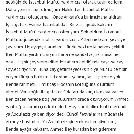
geldiğimde İstanbul Müftü Yardımcısı olarak tayin edildim.
Daha yeni mezun olmuşum. Hakikaten İstanbul Müftü
Yardımcısı olduğuma… Önce Ankara’da bir imtihana aldılar.
İşte geldik. Evimiz İstanbul’da… Bir zarf geldi. Baktım
İstanbul Müftü Yardımcısı olmuşum. Şok oldum. İstanbul
Müftülüğü bende müftü yardımcısı… Allah ne biçim şey diye
şaşırdım. Üç ay geçti aradan… Bir de baktım ki herkes çekildi.
Ben Müftü yardımcısıyım bana ne sandalye, ne masa, ne
oda… Hiçbir şey vermediler. Misafirim geldiğinde çaycıya çay
söylettiriyorum. Buna çay getirmeyeceksin diye Müftü tembih
ediyor. Bir gün baktım ki toplantı yapmışlar. Hiç kimse yok.
Bende rahmetli Timurtaş Hocanın koltuğuna oturdum.
Ahmet Vanlıoğlu ile geldiler. Odaları da karşı karşıya zaten…
Ben zaten nerede boş yer bulursam orada oturuyorum. Ahmet
Vanlıoğlu durum çok kötü dedi. Hayırdır dedim. Müftü efendi
ya Abdülaziz ya ben diyor dedi. Çünkü fetvalarına müdahale
etmeye başladım. Ya Abdülaziz gidecek ya ben diyormuş.
Bende ayağa kalktım, Ahmet Bey buradan ben gidersem