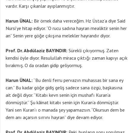
vardır. Karşı çıkanlar ayıplanmıştır.
Harun ÜNAL:
Bir örnek daha vereceğim. Hz Üstaz’a diye Said
Nursi’ye hitap ediyor. “O rucu sadına hayran mealiktir senin her
an” Senin yere göğe çıkışına melekler hayrandır diyor.
Prof. Dr. Abdülaziz BAYINDIR:
Sürekli çıkıyormuş. Zaten
kendisi öyle diyor. Resulullah miraca çıktığı zaman kapıyı açık
bırakmış. O da oradan gidip geliyormuş.
Harun ÜNAL:
“Bu denli ferru pervazın muhassas bir sana ey
can.” Bu kadar göğe gidiş geliş sadece sana özgü, başkasına
ait değil diyor. “Kitabı kevn senin için mushafı Kuran’a
dönmüştür.” Şu kâinat kitabı senin için Kuran’a dönmüştür.
Yani sen Kuran’ı o manada şey yapamazsın. “Okursun dem be
dem anı açarsın sırrını hayran” diye devam ediyor.
Prof. Dr. Abdülaziz BAYINDIR:
Peki, bunların soru sorulmaz