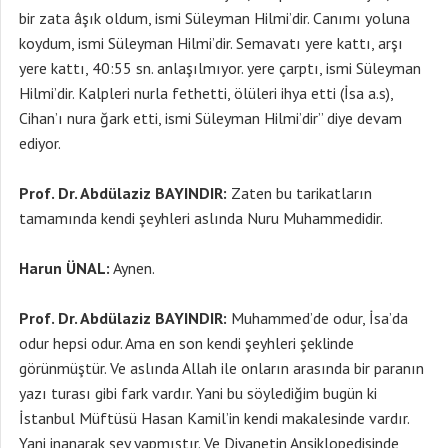
bir zata âşık oldum, ismi Süleyman Hilmi’dir. Canımı yoluna
koydum, ismi Süleyman Hilmi’dir. Semavatı yere kattı, arşı
yere kattı, 40:55 sn. anlaşılmıyor. yere çarptı, ismi Süleyman
Hilmi’dir. Kalpleri nurla fethetti, ölüleri ihya etti (İsa a.s),
Cihan’ı nura ğark etti, ismi Süleyman Hilmi’dir” diye devam
ediyor.
Prof. Dr. Abdülaziz BAYINDIR:
Zaten bu tarikatların
tamamında kendi şeyhleri aslında Nuru Muhammedidir.
Harun ÜNAL:
Aynen.
Prof. Dr. Abdülaziz BAYINDIR:
Muhammed’de odur, İsa’da
odur hepsi odur. Ama en son kendi şeyhleri şeklinde
görünmüştür. Ve aslında Allah ile onların arasında bir paranın
yazı turası gibi fark vardır. Yani bu söylediğim bugün ki
İstanbul Müftüsü Hasan Kamil’in kendi makalesinde vardır.
Yani inanarak şey yapmıştır. Ve Diyanetin Ansiklopedisinde