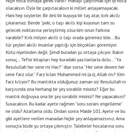
Niçin hoca olmaya gerek vardı? Manayı çarpıtmak için iyi hoca
olacaksın. Öyle bir çarpıtacaksın ki millet anlayamayacak.
Hani hep söylerler. Bir deli bir kuyuya bir taş atar, kırk akıllı
çıkaramaz. Bende “peki, o taşı akıllı kişi kuyunun tam su
gelecek noktasına yerleştirmiş olsa kim onun farkına
varabilir? Kırk milyon akıllı o taşı orada göremez bile… Bu
tür şeyleri akıllı insanlar yaptığı için birçokları göremiyor.
Kötü niyetinden değil. Şimdi buradan şu ortaya çıkıyor. Bakın
sonuç… Tefsir kitapları hep buradaki yazılanlarla dolu… “Ya
Resulullah her sene mi Hac?” diye sorsa “Her sene desem her
sene farz olur.” Farz kılan Muhammed mi (a.s), Allah mı? Kim
farz kılıyor? Bu mantıkta olduğunuz zaman siz Resulullah’ın
karşısında ona herhangi bir şey sorabilir misiniz? Eğer bu
mantık doğruysa ona bir şey sorabilir misiniz? Ne yapacaksın?
Susacaksın. Bu kadar ayete rağmen “soru soranı engelleme”
ne oldu? Azarlama oldu. Ondan sonra Maide 101. Ayete ve bu
gibi ayetlere verilen manadan hiçbir şey anlayamazsınız. Ama
sonuçta bizde şu ortaya çıkmıştır. Talebeler hocalarına soru