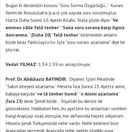
Bugün ki dersimizin konusu “Soru Sorma Özgürlüğü…” Kuranı
Kerim’de Resulullah’a (s.a.v) çok sayıda soru sorulmuştur.
Hatta Duha Suresi 10. Ayetin Allahu Teala şöyle diyor. “
Ve
emmes sâile felâ tenher
” “
Sana soru sorana karşı ilgisiz
davranma.
” (
Duha 10
) “
felâ tenher
” kelimesinin anlamı
bizde biraz farklılaştırılır. İşte “soru soranı azarlama” diye bir
şey var.
Vedat YILMAZ:
1:34 1:39 sn. anlaşılmıyor.
Prof. Dr. Abdülaziz BAYINDIR:
Diyanet İşleri Mealinde
“Sakın isteyeni azarlama.” Mesela İsra Suresi 23. Ayette anne,
babaya karşıda “
ve lâ tenher humâ
” “
o ikisini azarlama
”
(
İsra 23
) denir. Şimdi bizde… İnşallah bu derste de
göreceksiniz. Hakikaten ben, bu ayetlere bu anlamları verirken
hangi Arapçayı esas almışlar, her defasında hayret ediyorum.
Mesela şimdi Türkçemizde nehir vardır. Nehir kelimesi bize
Arapçadan geçmedir. Arapçada nehir, nehrin içindeki suya