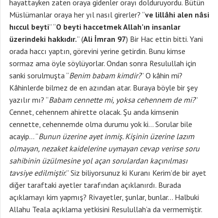
hayattayken zaten oraya gidenler orayı dolduruyordu. Bütün
Müslümanlar oraya her yıl nasıl girerler? “
ve lillâhi alen nâsi
hıccul beyti
” “
O beyti haccetmek Allah’ın insanlar
üzerindeki hakkıdır.
” (
Ali İmran 97
) Bir Hac ettin bitti. Yani
orada haccı yaptın, görevini yerine getirdin. Bunu kimse
sormaz ama öyle söylüyorlar. Ondan sonra Resulullah için
sanki sorulmuşta “
Benim babam kimdir?
” O kâhin mi?
Kâhinlerde bilmez de en azından atar. Buraya böyle bir şey
yazılır mı? “
Babam cennette mi, yoksa cehennem de mi?
”
Cennet, cehennem ahirette olacak. Şu anda kimsenin
cennette, cehennemde olma durumu yok ki… Sorular bile
acayip… “
Bunun üzerine ayet inmiş. Kişinin üzerine lazım
olmayan, nezaket kaidelerine uymayan cevap verirse soru
sahibinin üzülmesine yol açan sorulardan kaçınılması
tavsiye edilmiştir.
” Siz biliyorsunuz ki Kuranı Kerim’de bir ayet
diğer taraftaki ayetler tarafından açıklanırdı. Burada
açıklamayı kim yapmış? Rivayetler, şunlar, bunlar… Halbuki
Allahu Teala açıklama yetkisini Resulullah’a da vermemiştir.