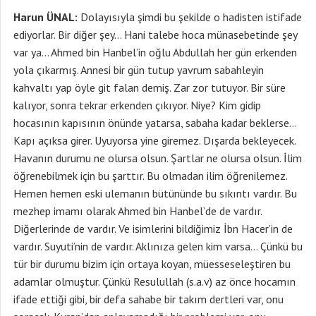
Harun ÜNAL:
Dolayısıyla şimdi bu şekilde o hadisten istifade
ediyorlar. Bir diğer şey… Hani talebe hoca münasebetinde şey
var ya… Ahmed bin Hanbel’in oğlu Abdullah her gün erkenden
yola çıkarmış. Annesi bir gün tutup yavrum sabahleyin
kahvaltı yap öyle git falan demiş. Zar zor tutuyor. Bir süre
kalıyor, sonra tekrar erkenden çıkıyor. Niye? Kim gidip
hocasının kapısının önünde yatarsa, sabaha kadar beklerse…
Kapı açıksa girer. Uyuyorsa yine giremez. Dışarda bekleyecek.
Havanın durumu ne olursa olsun. Şartlar ne olursa olsun. İlim
öğrenebilmek için bu şarttır. Bu olmadan ilim öğrenilemez.
Hemen hemen eski ulemanın bütününde bu sıkıntı vardır. Bu
mezhep imamı olarak Ahmed bin Hanbel’de de vardır.
Diğerlerinde de vardır. Ve isimlerini bildiğimiz İbn Hacer’in de
vardır. Suyuti’nin de vardır. Aklınıza gelen kim varsa… Çünkü bu
tür bir durumu bizim için ortaya koyan, müesseseleştiren bu
adamlar olmuştur. Çünkü Resulullah (s.a.v) az önce hocamın
ifade ettiği gibi, bir defa sahabe bir takım dertleri var, onu