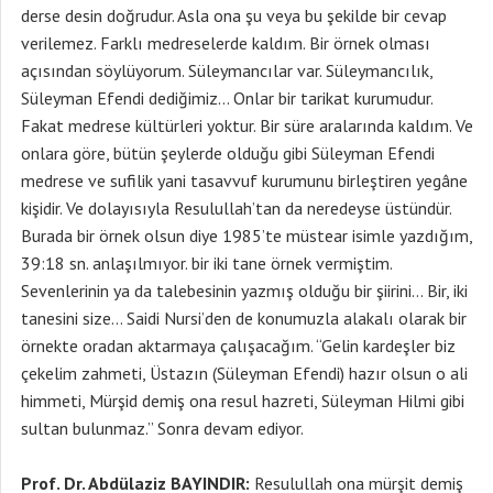
derse desin doğrudur. Asla ona şu veya bu şekilde bir cevap
verilemez. Farklı medreselerde kaldım. Bir örnek olması
açısından söylüyorum. Süleymancılar var. Süleymancılık,
Süleyman Efendi dediğimiz… Onlar bir tarikat kurumudur.
Fakat medrese kültürleri yoktur. Bir süre aralarında kaldım. Ve
onlara göre, bütün şeylerde olduğu gibi Süleyman Efendi
medrese ve sufilik yani tasavvuf kurumunu birleştiren yegâne
kişidir. Ve dolayısıyla Resulullah’tan da neredeyse üstündür.
Burada bir örnek olsun diye 1985’te müstear isimle yazdığım,
39:18 sn. anlaşılmıyor. bir iki tane örnek vermiştim.
Sevenlerinin ya da talebesinin yazmış olduğu bir şiirini… Bir, iki
tanesini size… Saidi Nursi’den de konumuzla alakalı olarak bir
örnekte oradan aktarmaya çalışacağım. “Gelin kardeşler biz
çekelim zahmeti, Üstazın (Süleyman Efendi) hazır olsun o ali
himmeti, Mürşid demiş ona resul hazreti, Süleyman Hilmi gibi
sultan bulunmaz.” Sonra devam ediyor.
Prof. Dr. Abdülaziz BAYINDIR:
Resulullah ona mürşit demiş