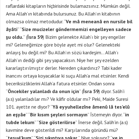
raflardaki kitapların hiçbirisinde bulamazsınız. Mümkün değil.
Ama Allah’ın kitabında bulursunuz. Bu Allah’ın kitabının
olmazsa olmaz metodudur. “
Ve mâ meneanâ en nursile bil
âyâti
” “
Size mucizeler göndermemizi engelleyen sadece
şu oldu.
” (
İsra 59
) Bizim gelenekte Allah’ı bir şey engeller
mi? Geleneğimize göre böyle ayet mi olur? Gelenekteki
anlayış bu değil mi? Bu Allah’ın sözü kardeşim… Allah’ı
Allah’ın dediği gibi şey yapacaksın. Niye her şey ezelden
kararlaştırılmıştır derler. Nereden çıkardınız? Tabi kader
inancını ortaya koyacaklar ki suçu Allah’a mal etsinler. Kendi
beceriksizliklerini Allah’a fatura etsinler. Ondan sonra
“
Öncekiler yalanladı da onun için
” (
İsra 59
) diyor. Salih’i
(a.s) yalanladılar mı? Ve kâfir oldular mı? Peki, Maide Suresi
101. ayette ne diyor? “
Yâ eyyuhellezîne âmenû lâ tes’elû
an eşyâe
” “
Bir kısım şeyleri sormayın
” İstemeyin diyor. “
in
tubde lekum
” “
Size gösterilirse
” İnerse değil. Salih’in (a.s)
kavmine deve gösterildi mi? Karşılarında göründü mü?
“
tesué’kum
” “
Sizi sıkıntıya sokar.
” Niye sokuyor? “
ve in