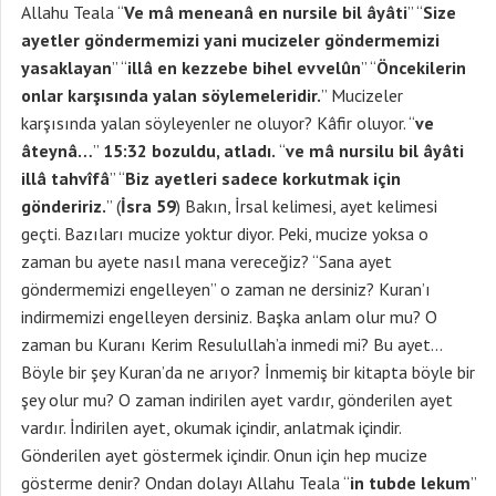
Allahu Teala “
Ve mâ meneanâ en nursile bil âyâti
” “
Size
ayetler göndermemizi yani mucizeler göndermemizi
yasaklayan
” “
illâ en kezzebe bihel evvelûn
” “
Öncekilerin
onlar karşısında yalan söylemeleridir.
” Mucizeler
karşısında yalan söyleyenler ne oluyor? Kâfir oluyor. “
ve
âteynâ…
”
15:32 bozuldu, atladı.
“
ve mâ nursilu bil âyâti
illâ tahvîfâ
” “
Biz ayetleri sadece korkutmak için
göndeririz.
” (
İsra 59
) Bakın, İrsal kelimesi, ayet kelimesi
geçti. Bazıları mucize yoktur diyor. Peki, mucize yoksa o
zaman bu ayete nasıl mana vereceğiz? “Sana ayet
göndermemizi engelleyen” o zaman ne dersiniz? Kuran’ı
indirmemizi engelleyen dersiniz. Başka anlam olur mu? O
zaman bu Kuranı Kerim Resulullah’a inmedi mi? Bu ayet…
Böyle bir şey Kuran’da ne arıyor? İnmemiş bir kitapta böyle bir
şey olur mu? O zaman indirilen ayet vardır, gönderilen ayet
vardır. İndirilen ayet, okumak içindir, anlatmak içindir.
Gönderilen ayet göstermek içindir. Onun için hep mucize
gösterme denir? Ondan dolayı Allahu Teala “
in
tubde lekum
”