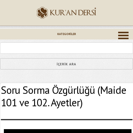
İsminiz (*)
KATEGORILER
Epostanız (*)
Soru Sorma Özgürlüğü (Maide
Yaşadığınız Hatanın Ayrıntıları
101 ve 102. Ayetler)
Bağlantıyı Gönderin