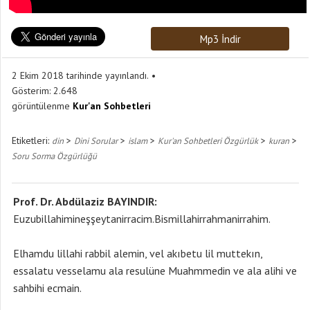
Mp3 İndir
2 Ekim 2018 tarihinde yayınlandı.
Gösterim:
2.648
görüntülenme
Kur'an Sohbetleri
Etiketleri:
>
>
>
>
>
din
Dini Sorular
islam
Kur'an Sohbetleri Özgürlük
kuran
Soru Sorma Özgürlüğü
Prof. Dr. Abdülaziz BAYINDIR:
Euzubillahimineşşeytanirracim.Bismillahirrahmanirrahim.
Elhamdu lillahi rabbil alemin, vel akıbetu lil muttekın,
essalatu vesselamu ala resulüne Muahmmedin ve ala alihi ve
sahbihi ecmain.