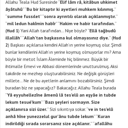
Allahu Teala Hud Suresinde “
Elif lâm râ, kitâbun uhkimet
âyâtuhû
” “
Bu bir kitaptır ki ayetleri muhkem kılınmış.
”
“
summe fussılet
” “
sonra ayrıntılı olarak açıklanmıştır.
”
“
mil ledun hakîmin habîr
” “
Hakim ve habir tarafından.
”
(
Hud 1
) Yani Allah tarafından… Niye böyle? “
Ellâ tağbudû
illallâh
” “
Allah’tan başkasına kul olmayasınız diye.
” (
Hud
2
) Başkası açıklarsa kendini Allah’ın yerine koymuş olur. Şimdi
bunlar kendilerini Allah’ın yerine koymuş olmuyorlar mı? Ama
böyle bir metot İslam Âleminde hiç bilinmez. Büyük bir
ihtimalle Emevi ve Abbasi dönemlerinde unutturulmuş. Aksi
takdirde ne mezhep oluşturabilirsiniz. Ne değişik görüşleri
millete… Ne de bu ayetlerin anlamını bozabilirsiniz. Şimdi
buradan biz ne yapacağız? Bakacağız. Allahu Teala burada
“
Yâ eyyuhellezîne âmenû lâ tes’elû an eşyâe in tubde
lekum tesué’kum
” “
Bazı şeyleri sormayın. Size
açıklanırsa sizi üzer.
” Sizi sıkıntıya sokar. “
ve in tes’elû
anhâ hîne yunezzelul gur’ânu tubde lekum
” “
Kuran
indirildiği sırada sorarsanız size açıklanır.
” “
afallâhu