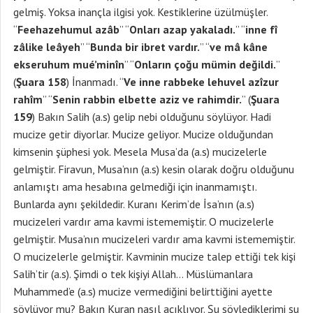
gelmiş. Yoksa inançla ilgisi yok. Kestiklerine üzülmüşler.
“
Feehazehumul azâb
” “
Onları azap yakaladı.
” “
inne fî
zâlike leâyeh
” “
Bunda bir ibret vardır.
” “
ve mâ kâne
ekseruhum mué’minîn
” “
Onların çoğu mümin değildi.
”
(
Şuara 158
) İnanmadı. “
Ve inne rabbeke lehuvel azîzur
rahîm
” “
Senin rabbin elbette aziz ve rahimdir.
” (
Şuara
159
) Bakın Salih (a.s) gelip nebi olduğunu söylüyor. Hadi
mucize getir diyorlar. Mucize geliyor. Mucize olduğundan
kimsenin şüphesi yok. Mesela Musa’da (a.s) mucizelerle
gelmiştir. Firavun, Musa’nın (a.s) kesin olarak doğru olduğunu
anlamıştı ama hesabına gelmediği için inanmamıştı.
Bunlarda aynı şekildedir. Kuranı Kerim’de İsa’nın (a.s)
mucizeleri vardır ama kavmi istememiştir. O mucizelerle
gelmiştir. Musa’nın mucizeleri vardır ama kavmi istememiştir.
O mucizelerle gelmiştir. Kavminin mucize talep ettiği tek kişi
Salih’tir (a.s). Şimdi o tek kişiyi Allah… Müslümanlara
Muhammed’e (a.s) mucize vermediğini belirttiğini ayette
söylüyor mu? Bakın Kuran nasıl açıklıyor. Şu söylediklerimi şu