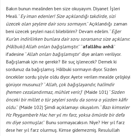
Bakın bunun mealinden ben size okuyayım. Diyanet İşleri
Meali. “
Ey iman edenler! Size açıklandığı takdirde, sizi
üzecek olan şeylere dair soru sormayın.
” Açıklandığı zaman
beni üzecek şeyleri nasıl bilebilirim? Devam edelim. “
Eğer
Kur’an indirilirken bunlara dair soru sorarsanız size açıklanır.
(Hâlbuki) Allah onları bağışlamıştır.
” “
afallâhu anhâ
”
ifadesine “
Allah onları bağışlamıştır
” diye anlam veriliyor.
Bağışlamak için ne gerekir? Bir suç işlenecek? Demek ki
sordunuz da bağışlamış. Hâlbuki sormayın diyor. Sizden
öncekiler sordu şöyle oldu diyor. Ayete verilen mealde çelişkiyi
görüyor musunuz? “
Allah, çok bağışlayandır, halîmdir
(hemen cezalandırmaz, mühlet verir.)
” (Maide 101) “
Sizden
önceki bir millet o tür şeyleri sordu da sonra o yüzden kâfir
oldu.
” (Maide 102) Şimdi açıklamayı okuyalım. “
Bazı kimseler
Hz Peygamber’e Hac her yıl mı farz, yoksa ömürde bir defa
mı diye sormuşlar.
” Bunu sormayacaksın. Niye? Her yıl farz
dese her yıl farz olurmuş. Kimse gidemezmiş. Resulullah