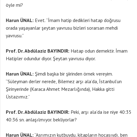
öyle mi?
Harun ÜNAL:
Evet. “İmam hatip dedikleri hatap doğrusu
orada yaşayanlar şeytan yavrusu bizleri sorarsan mehdi
yavrusu.”
Prof. Dr. Abdülaziz BAYINDIR:
Hatap odun demektir. İmam
Hatipler odundur diyor. Şeytan yavrusu diyor.
Harun ÜNAL:
Şimdi başka bir şiirinden örnek vereyim.
“Süleyman derler nerede, Bilemez arşı ala’da, İstanbul’un
Şirinyerinde (Karaca Ahmet Mezarlığında), Hakka gitti
Üstazımız.”
Prof. Dr. Abdülaziz BAYINDIR:
Peki, arşı ala’da ise niye 40:35
40:36 sn. anlaşılmıyor. bekliyorlar?
Harun ÜNAL:
“Asrımızın kutbuydu, kitapların hocasıydı, ben