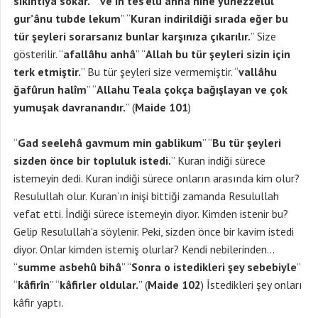
sıkıntıya sokar.
” “
ve in tes’elû anhâ hîne yunezzelul
gur’ânu tubde lekum
” “
Kuran indirildiği sırada eğer bu
tür şeyleri sorarsanız bunlar karşınıza çıkarılır.
” Size
gösterilir. “
afallâhu anhâ
” “
Allah bu tür şeyleri sizin için
terk etmiştir.
” Bu tür şeyleri size vermemiştir. “
vallâhu
ğafûrun halîm
” “
Allahu Teala çokça bağışlayan ve çok
yumuşak davranandır.
” (
Maide 101
)
“
Gad seelehâ gavmum min gablikum
” “
Bu tür şeyleri
sizden önce bir topluluk istedi.
” Kuran indiği sürece
istemeyin dedi. Kuran indiği sürece onların arasında kim olur?
Resulullah olur. Kuran’ın inişi bittiği zamanda Resulullah
vefat etti. İndiği sürece istemeyin diyor. Kimden istenir bu?
Gelip Resulullah’a söylenir. Peki, sizden önce bir kavim istedi
diyor. Onlar kimden istemiş olurlar? Kendi nebilerinden…
“
summe asbehû bihâ
” “
Sonra o istedikleri şey sebebiyle
”
“
kâfirîn
” “
kâfirler oldular.
” (
Maide 102
) İstedikleri şey onları
kâfir yaptı.