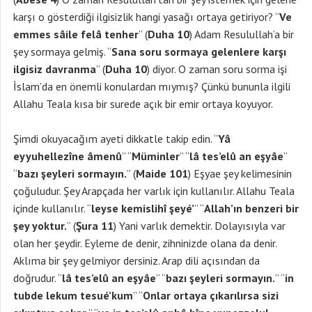
karşı o gösterdiği ilgisizlik hangi yasağı ortaya getiriyor? “
Ve
emmes sâile felâ tenher
” (
Duha 10
) Adam Resulullah’a bir
şey sormaya gelmiş. “
Sana soru sormaya gelenlere karşı
ilgisiz davranma
” (
Duha 10
) diyor. O zaman soru sorma işi
İslam’da en önemli konulardan mıymış? Çünkü bununla ilgili
Allahu Teala kısa bir surede açık bir emir ortaya koyuyor.
Şimdi okuyacağım ayeti dikkatle takip edin. “
Yâ
eyyuhellezîne âmenû
” “
Müminler
” “
lâ tes’elû an eşyâe
”
“
bazı şeyleri sormayın.
” (
Maide 101
) Eşyae şey kelimesinin
çoğuludur. Şey Arapçada her varlık için kullanılır. Allahu Teala
içinde kullanılır. “
leyse kemislihî şeyé’
” “
Allah’ın benzeri bir
şey yoktur.
” (
Şura 11
) Yani varlık demektir. Dolayısıyla var
olan her şeydir. Eyleme de denir, zihninizde olana da denir.
Aklıma bir şey gelmiyor dersiniz. Arap dili açısından da
doğrudur. “
lâ tes’elû an eşyâe
” “
bazı şeyleri sormayın.
” “
in
tubde lekum tesué’kum
” “
Onlar ortaya çıkarılırsa sizi