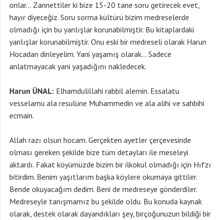
onlar… Zannettiler ki bize 15-20 tane soru getirecek evet,
hayır diyeceğiz. Soru sorma kültürü bizim medreselerde
olmadığı için bu yanlışlar korunabilmiştir. Bu kitaplardaki
yanlışlar korunabilmiştir. Onu eski bir medreseli olarak Harun
Hocadan dinleyelim. Yani yaşamış olarak… Sadece
anlatmayacak yani yaşadığını nakledecek.
Harun ÜNAL:
Elhamdulillahi rabbil alemin. Essalatu
vesselamu ala resulüne Muhammedin ve ala alihi ve sahbihi
ecmain.
Allah razı olsun hocam. Gerçekten ayetler çerçevesinde
olması gereken şekilde bize tüm detayları ile meseleyi
aktardı. Fakat köyümüzde bizim bir ilkokul olmadığı için Hıfzı
bitirdim. Benim yaşıtlarım başka köylere okumaya gittiler.
Bende okuyacağım dedim. Beni de medreseye gönderdiler.
Medreseyle tanışmamız bu şekilde oldu. Bu konuda kaynak
olarak, destek olarak dayandıkları şey, birçoğunuzun bildiği bir