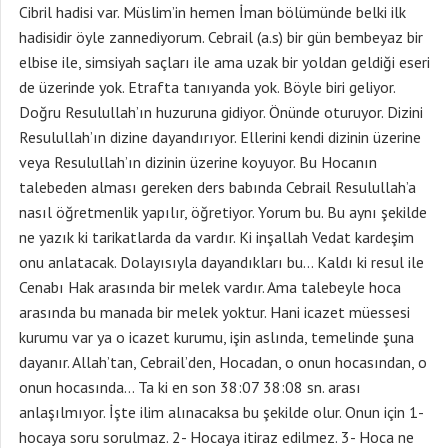
Cibril hadisi var. Müslim’in hemen İman bölümünde belki ilk
hadisidir öyle zannediyorum. Cebrail (a.s) bir gün bembeyaz bir
elbise ile, simsiyah saçları ile ama uzak bir yoldan geldiği eseri
de üzerinde yok. Etrafta tanıyanda yok. Böyle biri geliyor.
Doğru Resulullah’ın huzuruna gidiyor. Önünde oturuyor. Dizini
Resulullah’ın dizine dayandırıyor. Ellerini kendi dizinin üzerine
veya Resulullah’ın dizinin üzerine koyuyor. Bu Hocanın
talebeden alması gereken ders babında Cebrail Resulullah’a
nasıl öğretmenlik yapılır, öğretiyor. Yorum bu. Bu aynı şekilde
ne yazık ki tarikatlarda da vardır. Ki inşallah Vedat kardeşim
onu anlatacak. Dolayısıyla dayandıkları bu… Kaldı ki resul ile
Cenabı Hak arasında bir melek vardır. Ama talebeyle hoca
arasında bu manada bir melek yoktur. Hani icazet müessesi
kurumu var ya o icazet kurumu, işin aslında, temelinde şuna
dayanır. Allah’tan, Cebrail’den, Hocadan, o onun hocasından, o
onun hocasında… Ta ki en son 38:07 38:08 sn. arası
anlaşılmıyor. İşte ilim alınacaksa bu şekilde olur. Onun için 1-
hocaya soru sorulmaz. 2- Hocaya itiraz edilmez. 3- Hoca ne