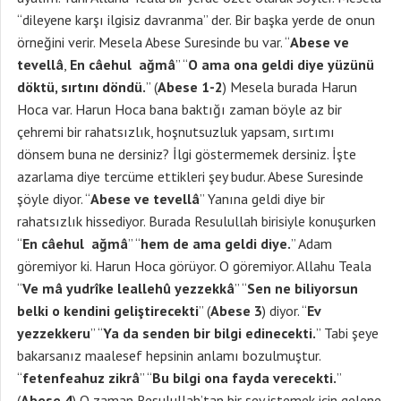
“dileyene karşı ilgisiz davranma” der. Bir başka yerde de onun
örneğini verir. Mesela Abese Suresinde bu var. “
Abese ve
tevellâ
,
En câehul ağmâ
” “
O ama ona geldi diye yüzünü
döktü, sırtını döndü.
” (
Abese 1-2
) Mesela burada Harun
Hoca var. Harun Hoca bana baktığı zaman böyle az bir
çehremi bir rahatsızlık, hoşnutsuzluk yapsam, sırtımı
dönsem buna ne dersiniz? İlgi göstermemek dersiniz. İşte
azarlama diye tercüme ettikleri şey budur. Abese Suresinde
şöyle diyor. “
Abese ve tevellâ
” Yanına geldi diye bir
rahatsızlık hissediyor. Burada Resulullah birisiyle konuşurken
“
En câehul ağmâ
” “
hem de ama geldi diye.
” Adam
göremiyor ki. Harun Hoca görüyor. O göremiyor. Allahu Teala
“
Ve mâ yudrîke leallehû yezzekkâ
” “
Sen ne biliyorsun
belki o kendini geliştirecekti
” (
Abese 3
) diyor. “
Ev
yezzekkeru
” “
Ya da senden bir bilgi edinecekti.
” Tabi şeye
bakarsanız maalesef hepsinin anlamı bozulmuştur.
“
fetenfeahuz zikrâ
” “
Bu bilgi ona fayda verecekti.
”
(
Abese 4
) O zaman Resulullah’tan bir şey istemek için gelene