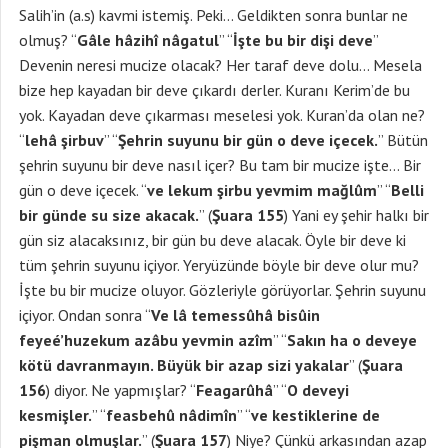
Salih’in (a.s) kavmi istemiş. Peki… Geldikten sonra bunlar ne
olmuş? “
Gâle hâzihî nâgatul
” “
İşte bu bir dişi deve
”
Devenin neresi mucize olacak? Her taraf deve dolu… Mesela
bize hep kayadan bir deve çıkardı derler. Kuranı Kerim’de bu
yok. Kayadan deve çıkarması meselesi yok. Kuran’da olan ne?
“
lehâ şirbuv
” “
Şehrin suyunu bir gün o deve içecek.
” Bütün
şehrin suyunu bir deve nasıl içer? Bu tam bir mucize işte… Bir
gün o deve içecek. “
ve lekum şirbu yevmim mağlûm
” “
Belli
bir günde su size akacak.
” (
Şuara 155
) Yani ey şehir halkı bir
gün siz alacaksınız, bir gün bu deve alacak. Öyle bir deve ki
tüm şehrin suyunu içiyor. Yeryüzünde böyle bir deve olur mu?
İşte bu bir mucize oluyor. Gözleriyle görüyorlar. Şehrin suyunu
içiyor. Ondan sonra “
Ve lâ temessûhâ bisûin
feyeé’huzekum azâbu yevmin azîm
” “
Sakın ha o deveye
kötü davranmayın. Büyük bir azap sizi yakalar
” (
Şuara
156
) diyor. Ne yapmışlar? “
Feagarûhâ
” “
O deveyi
kesmişler.
” “
feasbehû nâdimîn
” “
ve kestiklerine de
pişman olmuşlar.
” (
Şuara 157
) Niye? Çünkü arkasından azap