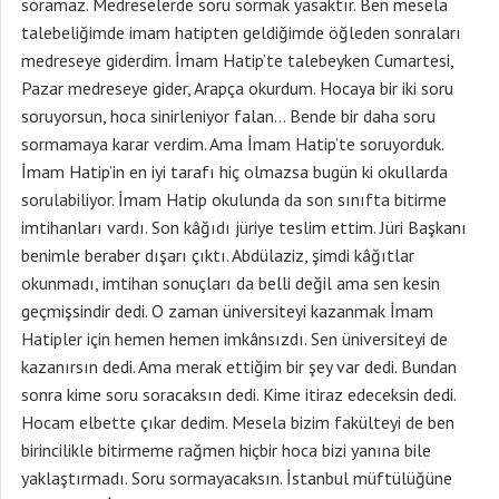
soramaz. Medreselerde soru sormak yasaktır. Ben mesela
talebeliğimde imam hatipten geldiğimde öğleden sonraları
medreseye giderdim. İmam Hatip’te talebeyken Cumartesi,
Pazar medreseye gider, Arapça okurdum. Hocaya bir iki soru
soruyorsun, hoca sinirleniyor falan… Bende bir daha soru
sormamaya karar verdim. Ama İmam Hatip’te soruyorduk.
İmam Hatip’in en iyi tarafı hiç olmazsa bugün ki okullarda
sorulabiliyor. İmam Hatip okulunda da son sınıfta bitirme
imtihanları vardı. Son kâğıdı jüriye teslim ettim. Jüri Başkanı
benimle beraber dışarı çıktı. Abdülaziz, şimdi kâğıtlar
okunmadı, imtihan sonuçları da belli değil ama sen kesin
geçmişsindir dedi. O zaman üniversiteyi kazanmak İmam
Hatipler için hemen hemen imkânsızdı. Sen üniversiteyi de
kazanırsın dedi. Ama merak ettiğim bir şey var dedi. Bundan
sonra kime soru soracaksın dedi. Kime itiraz edeceksin dedi.
Hocam elbette çıkar dedim. Mesela bizim fakülteyi de ben
birincilikle bitirmeme rağmen hiçbir hoca bizi yanına bile
yaklaştırmadı. Soru sormayacaksın. İstanbul müftülüğüne