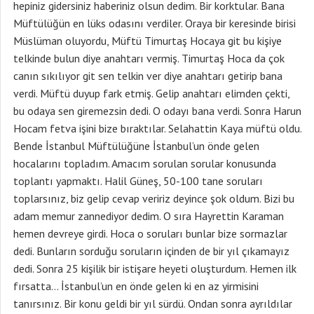
hepiniz gidersiniz haberiniz olsun dedim. Bir korktular. Bana
Müftülüğün en lüks odasını verdiler. Oraya bir keresinde birisi
Müslüman oluyordu, Müftü Timurtaş Hocaya git bu kişiye
telkinde bulun diye anahtarı vermiş. Timurtaş Hoca da çok
canın sıkılıyor git sen telkin ver diye anahtarı getirip bana
verdi. Müftü duyup fark etmiş. Gelip anahtarı elimden çekti,
bu odaya sen giremezsin dedi. O odayı bana verdi. Sonra Harun
Hocam fetva işini bize bıraktılar. Selahattin Kaya müftü oldu.
Bende İstanbul Müftülüğüne İstanbul’un önde gelen
hocalarını topladım. Amacım sorulan sorular konusunda
toplantı yapmaktı. Halil Güneş, 50-100 tane soruları
toplarsınız, biz gelip cevap veririz deyince şok oldum. Bizi bu
adam memur zannediyor dedim. O sıra Hayrettin Karaman
hemen devreye girdi. Hoca o soruları bunlar bize sormazlar
dedi. Bunların sorduğu soruların içinden de bir yıl çıkamayız
dedi. Sonra 25 kişilik bir istişare heyeti oluşturdum. Hemen ilk
fırsatta… İstanbul’un en önde gelen ki en az yirmisini
tanırsınız. Bir konu geldi bir yıl sürdü. Ondan sonra ayrıldılar