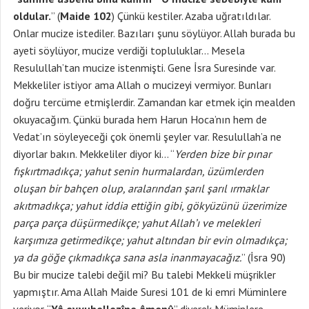
oldular.
” (
Maide 102
) Çünkü kestiler. Azaba uğratıldılar.
Onlar mucize istediler. Bazıları şunu söylüyor. Allah burada bu
ayeti söylüyor, mucize verdiği topluluklar… Mesela
Resulullah’tan mucize istenmişti. Gene İsra Suresinde var.
Mekkeliler istiyor ama Allah o mucizeyi vermiyor. Bunları
doğru tercüme etmişlerdir. Zamandan kar etmek için mealden
okuyacağım. Çünkü burada hem Harun Hoca’nın hem de
Vedat’ın söyleyeceği çok önemli şeyler var. Resulullah’a ne
diyorlar bakın. Mekkeliler diyor ki… “
Yerden bize bir pınar
fışkırtmadıkça; yahut senin hurmalardan, üzümlerden
oluşan bir bahçen olup, aralarından şarıl şarıl ırmaklar
akıtmadıkça; yahut iddia ettiğin gibi, gökyüzünü üzerimize
parça parça düşürmedikçe; yahut Allah’ı ve melekleri
karşımıza getirmedikçe; yahut altından bir evin olmadıkça;
ya da göğe çıkmadıkça sana asla inanmayacağız.
” (İsra 90)
Bu bir mucize talebi değil mi? Bu talebi Mekkeli müşrikler
yapmıştır. Ama Allah Maide Suresi 101 de ki emri Müminlere