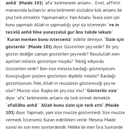
anhâ
” (
Maide 101
) “afa” kelimesinin anlamı… Evet, affetti
manasında kullanılır ama kelimenin sözlükte kök anlamı bir
şeyi terk etmektir. Yapmamaktır. Yani Allahu Teala sizin için
bunu yapmadı. Allah’ın yapmadığı şeyi siz istemeyin. “
ve in
tes’elû anhâ hîne yunezzelul gur’ânu tubde lekum
”
“
Kuran inerken bunu isterseniz
” indirilir demiyor. “
Sizin için
gösterilir
” (
Maide 101
) diyor. Gösterilen şey nedir? Bir şey
göster dediğin zaman gösterilen şey nedir? Resulullah inen
ayetleri millete gösteriyor muydu? Tebliğ ediyordu.
Gösterilen nedir? Ben size mesela bardağı gösteriyorum.
Konuştuğum şeylere gösteriyor diyebilir misiniz? Bardağı
gösteriyorum. Peki, Allah’ın resulünün göstereceği şey ne
olur? Mucize olur. Başka bir şey olur mu? “
Gösterilir size
”
diyor. “afa” kelimesinin anlamı da terk etmek demektir.
“
afallâhu anhâ
” “
Allah bunu sizin için terk etti
” (
Maide
101
) diyor. Yapmadı, yani size mucize göstermedi. Size mucize
vermedi. İsterseniz Kuran indirilirken verilir. Mesela Maide
suresi en son inen surelerdendir. Mekke’de inen İsra Suresinde