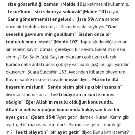
“
size gösterildiği zaman
” (
Maide 101
) kelimesini kullanmış.
“
tesué’kum
” “
sizi sıkıntıya sokacak
” (
Maide 101
) diyor.
“
Sana göndermemizi engelledi.
” (
İsra 59
) Ama senden
önce bir topluluk istemişti. Bakın burada söylüyor. “
Gad
seelehâ gavmum min gablikum
” “
Sizden önce bir
topluluk bunu istedi.
” (
Maide 102
) Topluluk dendiği zaman
bir nebinin kavmi olması gerekiyor. Bir kavim. Bakalım o nebi
kimmiş? Bu Salih (a.s). Baştan okursam çok uzun olacak.
Burada daha anlatılacak çok şey var. Salih (a.s) ile ilgili yarıdan
okuyorum. Şuara Suresinin 153. Ayetinden itibaren okuyorum.
Kavmi Salih’e (a.s) sen büyülenmişsin diyor. “
Mâ ente illâ
beşerum mislunâ
” “
Sende bizim gibi tıpkı bir insansın
”
diyorlar. Ondan sonra “
feé’ti biâyetin in kunte mines
sâdigîn
” “
Eğer Allah’ın resulü olduğun konusunda,
Allah’ın nebisi olduğun konusunda haklıysan bize bir
ayet getir.
” (
Şuara 154
) “Ayet getir” demek “Kuranı Kerim gibi
ayet getir” manasına mı olur? “Bir mucize getir” olur değil
mi? “
feé’ti biâyetin
” “
bir ayet getir
” diyor. Bunu kim istemiş?