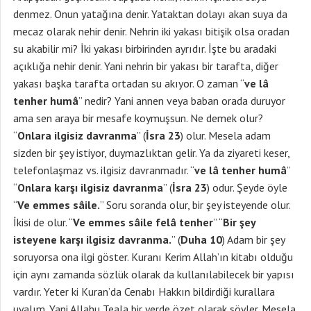
denmez. Onun yatağına denir. Yataktan dolayı akan suya da
mecaz olarak nehir denir. Nehrin iki yakası bitişik olsa oradan
su akabilir mi? İki yakası birbirinden ayrıdır. İşte bu aradaki
açıklığa nehir denir. Yani nehrin bir yakası bir tarafta, diğer
yakası başka tarafta ortadan su akıyor. O zaman “
ve lâ
tenher humâ
” nedir? Yani annen veya baban orada duruyor
ama sen araya bir mesafe koymuşsun. Ne demek olur?
“
Onlara ilgisiz davranma
” (
İsra 23
) olur. Mesela adam
sizden bir şey istiyor, duymazlıktan gelir. Ya da ziyareti keser,
telefonlaşmaz vs. ilgisiz davranmadır. “
ve lâ tenher humâ
”
“
Onlara karşı ilgisiz davranma
” (
İsra 23
) odur. Şeyde öyle
“
Ve emmes sâile.
” Soru soranda olur, bir şey isteyende olur.
İkisi de olur. “
Ve emmes sâile felâ tenher
” “
Bir şey
isteyene karşı ilgisiz davranma.
” (
Duha 10
) Adam bir şey
soruyorsa ona ilgi göster. Kuranı Kerim Allah’ın kitabı olduğu
için aynı zamanda sözlük olarak da kullanılabilecek bir yapısı
vardır. Yeter ki Kuran’da Cenabı Hakkın bildirdiği kurallara
uyalım. Yani Allahu Teala bir yerde özet olarak söyler. Mesela