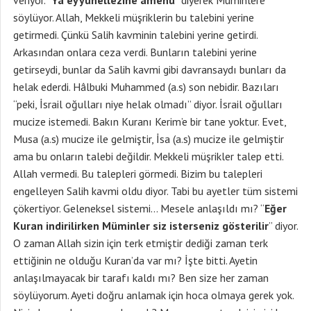
veriyor. “
Yâ eyyuhellezîne âmenû
” diyerek Müminlere
söylüyor. Allah, Mekkeli müşriklerin bu talebini yerine
getirmedi. Çünkü Salih kavminin talebini yerine getirdi.
Arkasından onlara ceza verdi. Bunların talebini yerine
getirseydi, bunlar da Salih kavmi gibi davransaydı bunları da
helak ederdi. Hâlbuki Muhammed (a.s) son nebidir. Bazıları
“peki, İsrail oğulları niye helak olmadı” diyor. İsrail oğulları
mucize istemedi. Bakın Kuranı Kerim’e bir tane yoktur. Evet,
Musa (a.s) mucize ile gelmiştir, İsa (a.s) mucize ile gelmiştir
ama bu onların talebi değildir. Mekkeli müşrikler talep etti.
Allah vermedi. Bu talepleri görmedi. Bizim bu talepleri
engelleyen Salih kavmi oldu diyor. Tabi bu ayetler tüm sistemi
çökertiyor. Geleneksel sistemi… Mesele anlaşıldı mı? “
Eğer
Kuran indirilirken Müminler siz isterseniz gösterilir
” diyor.
O zaman Allah sizin için terk etmiştir dediği zaman terk
ettiğinin ne olduğu Kuran’da var mı? İşte bitti. Ayetin
anlaşılmayacak bir tarafı kaldı mı? Ben size her zaman
söylüyorum. Ayeti doğru anlamak için hoca olmaya gerek yok.