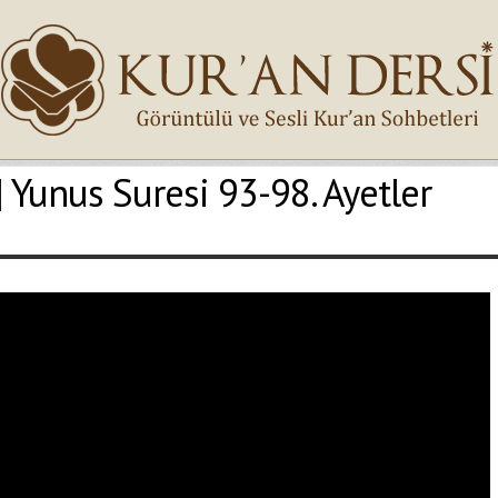
| Yunus Suresi 93-98. Ayetler
İsminiz (*)
Epostanız (*)
Yaşadığınız Hatanın Ayrıntıları