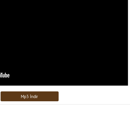
Bağlantıyı Gönderin
[recaptcha]
Mp3 İndir