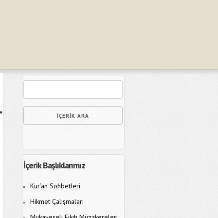
İçerik Başlıklarımız
Kur’an Sohbetleri
Hikmet Çalışmaları
Mukayeseli Fıkıh Müzakereleri