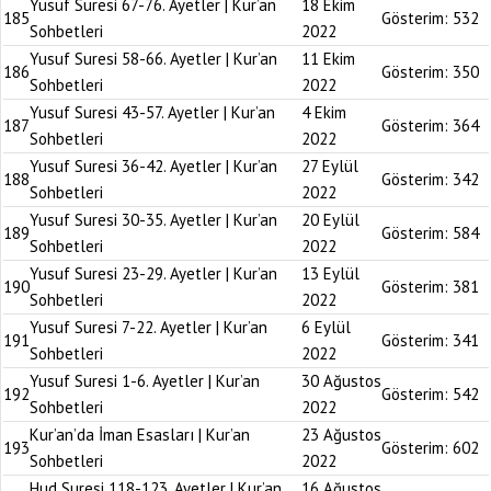
Yusuf Suresi 67-76. Ayetler | Kur’an
18 Ekim
185
Gösterim:
532
Sohbetleri
2022
Yusuf Suresi 58-66. Ayetler | Kur’an
11 Ekim
186
Gösterim:
350
Sohbetleri
2022
Yusuf Suresi 43-57. Ayetler | Kur’an
4 Ekim
187
Gösterim:
364
Sohbetleri
2022
Yusuf Suresi 36-42. Ayetler | Kur’an
27 Eylül
188
Gösterim:
342
Sohbetleri
2022
Yusuf Suresi 30-35. Ayetler | Kur’an
20 Eylül
189
Gösterim:
584
Sohbetleri
2022
Yusuf Suresi 23-29. Ayetler | Kur’an
13 Eylül
190
Gösterim:
381
Sohbetleri
2022
Yusuf Suresi 7-22. Ayetler | Kur’an
6 Eylül
191
Gösterim:
341
Sohbetleri
2022
Yusuf Suresi 1-6. Ayetler | Kur’an
30 Ağustos
192
Gösterim:
542
Sohbetleri
2022
Kur’an’da İman Esasları | Kur’an
23 Ağustos
193
Gösterim:
602
Sohbetleri
2022
Hud Suresi 118-123. Ayetler | Kur’an
16 Ağustos