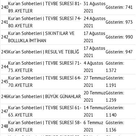
Kur’an Sohbetleri | TEVBE SURESİ 81-
31 Ağustos
240
Gösterim:
741
89. AYETLER
2021
Kur’an Sohbetleri | TEVBE SURESİ 74-
24 Ağustos
241
Gösterim:
973
80. AYETLER
2021
Kur’an Sohbetleri | SIKINTILAR VE
17 Ağustos
242
Gösterim:
990
BOLLUKLA İMTİHAN
2021
17 Ağustos
243
Kur’an Sohbetleri | RESUL VE TEBLİĞ
Gösterim:
947
2021
Kur’an Sohbetleri | TEVBE SURESİ 71-
4 Ağustos
Gösterim:
244
73. AYETLER
2021
1.372
Kur’an Sohbetleri | TEVBE SURESİ 64-
27 Temmuz
Gösterim:
245
70. AYETLER
2021
1.191
20 Temmuz
Gösterim:
246
Kur’an Sohbetleri | BÜYÜK GÜNAHLAR
2021
1.239
Kur’an Sohbetleri | TEVBE SURESİ 61-
14 Temmuz
Gösterim:
247
63. AYETLER
2021
1.140
Kur’an Sohbetleri | TEVBE SURESİ 58-
6 Temmuz
Gösterim:
248
60. AYETLER
2021
1.136