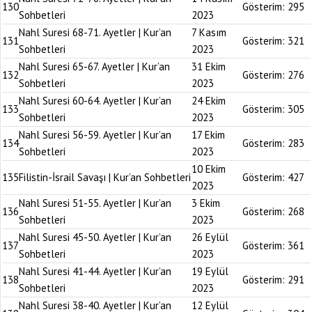
130
Gösterim:
295
Sohbetleri
2023
Nahl Suresi 68-71. Ayetler | Kur’an
7 Kasım
131
Gösterim:
321
Sohbetleri
2023
Nahl Suresi 65-67. Ayetler | Kur’an
31 Ekim
132
Gösterim:
276
Sohbetleri
2023
Nahl Suresi 60-64. Ayetler | Kur’an
24 Ekim
133
Gösterim:
305
Sohbetleri
2023
Nahl Suresi 56-59. Ayetler | Kur’an
17 Ekim
134
Gösterim:
283
Sohbetleri
2023
10 Ekim
135
Filistin-İsrail Savaşı | Kur’an Sohbetleri
Gösterim:
427
2023
Nahl Suresi 51-55. Ayetler | Kur’an
3 Ekim
136
Gösterim:
268
Sohbetleri
2023
Nahl Suresi 45-50. Ayetler | Kur’an
26 Eylül
137
Gösterim:
361
Sohbetleri
2023
Nahl Suresi 41-44. Ayetler | Kur’an
19 Eylül
138
Gösterim:
291
Sohbetleri
2023
Nahl Suresi 38-40. Ayetler | Kur’an
12 Eylül