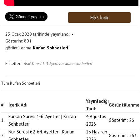
Mp3 İndir
23 Ocak 2020 tarihinde yayınlandı.
Gösterim:
801
görüntülenme
Kur'an Sohbetleri
Etiketleri:
>
Araf Suresi 1-3 Ayetler
kuran sohbetleri
Tüm Kur'an Sohbetleri
Yayınladığı
#
İçerik Adı
Görüntülenme
Tarih
Furkan Suresi 1-6. Ayetler | Kur’an
4 Ağustos
1
Gösterim:
26
Sohbetleri
2026
Nur Suresi 62-64. Ayetler | Kur’an
23 Haziran
2
Gösterim:
263
Sohbetleri
2026