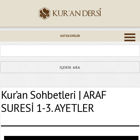
İsminiz (*)
KATEGORILER
Epostanız (*)
Kur’an Sohbetleri | ARAF
Yaşadığınız Hatanın Ayrıntıları
SURESİ 1-3. AYETLER
Bağlantıyı Gönderin