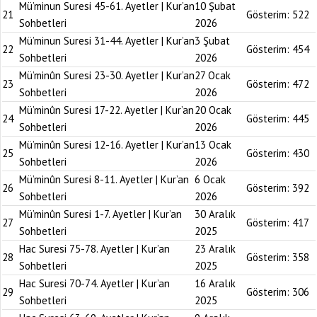
Mü’minun Suresi 45-61. Ayetler | Kur’an
10 Şubat
21
Gösterim:
522
Sohbetleri
2026
Mü’minun Suresi 31-44. Ayetler | Kur’an
3 Şubat
22
Gösterim:
454
Sohbetleri
2026
Mü’minûn Suresi 23-30. Ayetler | Kur’an
27 Ocak
23
Gösterim:
472
Sohbetleri
2026
Mü’minûn Suresi 17-22. Ayetler | Kur’an
20 Ocak
24
Gösterim:
445
Sohbetleri
2026
Mü’minûn Suresi 12-16. Ayetler | Kur’an
13 Ocak
25
Gösterim:
430
Sohbetleri
2026
Mü’minûn Suresi 8-11. Ayetler | Kur’an
6 Ocak
26
Gösterim:
392
Sohbetleri
2026
Mü’minûn Suresi 1-7. Ayetler | Kur’an
30 Aralık
27
Gösterim:
417
Sohbetleri
2025
Hac Suresi 75-78. Ayetler | Kur’an
23 Aralık
28
Gösterim:
358
Sohbetleri
2025
Hac Suresi 70-74. Ayetler | Kur’an
16 Aralık
29
Gösterim:
306
Sohbetleri
2025