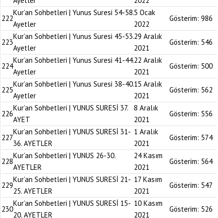
Ayetler
2022
Kur’an Sohbetleri | Yunus Suresi 54-58.
5 Ocak
222
Gösterim:
986
Ayetler
2022
Kur’an Sohbetleri | Yunus Suresi 45-53.
29 Aralık
223
Gösterim:
546
Ayetler
2021
Kur’an Sohbetleri | Yunus Suresi 41-44.
22 Aralık
224
Gösterim:
500
Ayetler
2021
Kur’an Sohbetleri | Yunus Suresi 38-40.
15 Aralık
225
Gösterim:
562
Ayetler
2021
Kur’an Sohbetleri | YUNUS SURESİ 37.
8 Aralık
226
Gösterim:
556
AYET
2021
Kur’an Sohbetleri | YUNUS SURESİ 31-
1 Aralık
227
Gösterim:
574
36. AYETLER
2021
Kur’an Sohbetleri | YUNUS 26-30.
24 Kasım
228
Gösterim:
564
AYETLER
2021
Kur’an Sohbetleri | YUNUS SURESİ 21-
17 Kasım
229
Gösterim:
547
25. AYETLER
2021
Kur’an Sohbetleri | YUNUS SURESİ 15-
10 Kasım
230
Gösterim:
526
20. AYETLER
2021